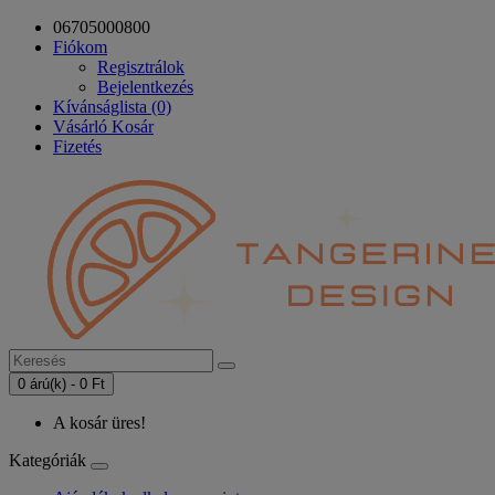
06705000800
Fiókom
Regisztrálok
Bejelentkezés
Kívánságlista (0)
Vásárló Kosár
Fizetés
0 árú(k) - 0 Ft
A kosár üres!
Kategóriák