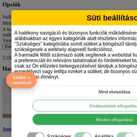
Opciók
Süti beállítás
Saját szöveget szeretnél rá? Írd ide
Mennyiség
A kosár jelenlegi értékével még 15 000 Ft hiányzik az ingyenes
A hatékony navigáció és bizonyos funkciók működéséne
szállításhoz MPL csomagpontra vagy automatába.
alábbiakban az egyes kategóriák alatt részletes informáci
Vasárnap van – hétfőn adjuk fel.
"Szükséges" kategóriába sorolt sütiket a böngésző tárol
Kosárba
szükségesek a webhely alapvető funkcióihoz.
A harmadik féltől származó sütik segítenek a weboldal 
0 visszajelzések
/
Visszajelzés írás
a preferenciáit és releváns tartalmakat és hirdetéseket b
csak az Ön előzetes beleegyezésével tároljuk a böngész
Hasonló Termékek
engedélyezi vagy letiltja ezeket a sütiket, de bizonyos süt
böngészési élményt.
Elállok a
vásárlástól
Mind elutasítása
Kiválasztottak elfogadá
Minden elfogadása
Ausztrál juhászkutya bögre - vonalrajzos
Szükséges
Analitika