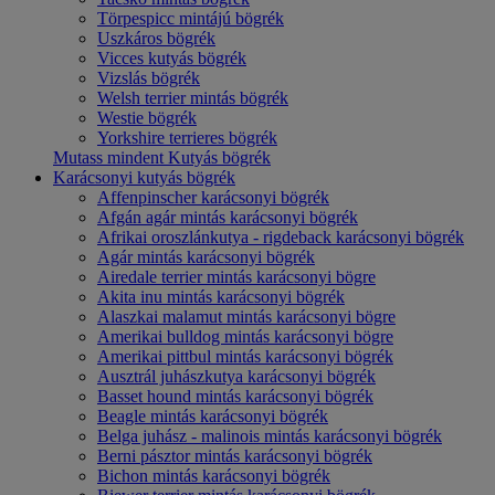
Törpespicc mintájú bögrék
Uszkáros bögrék
Vicces kutyás bögrék
Vizslás bögrék
Welsh terrier mintás bögrék
Westie bögrék
Yorkshire terrieres bögrék
Mutass mindent Kutyás bögrék
Karácsonyi kutyás bögrék
Affenpinscher karácsonyi bögrék
Afgán agár mintás karácsonyi bögrék
Afrikai oroszlánkutya - rigdeback karácsonyi bögrék
Agár mintás karácsonyi bögrék
Airedale terrier mintás karácsonyi bögre
Akita inu mintás karácsonyi bögrék
Alaszkai malamut mintás karácsonyi bögre
Amerikai bulldog mintás karácsonyi bögre
Amerikai pittbul mintás karácsonyi bögrék
Ausztrál juhászkutya karácsonyi bögrék
Basset hound mintás karácsonyi bögrék
Beagle mintás karácsonyi bögrék
Belga juhász - malinois mintás karácsonyi bögrék
Berni pásztor mintás karácsonyi bögrék
Bichon mintás karácsonyi bögrék