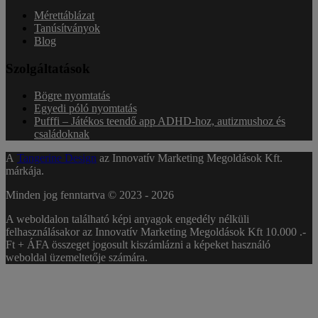
Mérettáblázat
Tanúsítványok
Blog
Szolgáltatások
Bögre nyomtatás
Egyedi póló nyomtatás
Pufffi – Játékos teendő app ADHD-hoz, autizmushoz és
családoknak
A
Tangerine Design
az Innovatív Marketing Megoldások Kft.
márkája.
Minden jog fenntartva © 2023 -
2026
A weboldalon található képi anyagok engedély nélküli
felhasználásakor az Innovatív Marketing Megoldások Kft 10.000 .-
Ft + ÁFA összeget jogosult kiszámlázni a képeket használó
weboldal üzemeltetője számára.