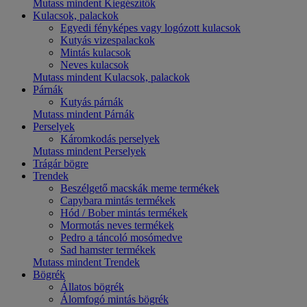
Mutass mindent Kiegészítők
Kulacsok, palackok
Egyedi fényképes vagy logózott kulacsok
Kutyás vizespalackok
Mintás kulacsok
Neves kulacsok
Mutass mindent Kulacsok, palackok
Párnák
Kutyás párnák
Mutass mindent Párnák
Perselyek
Káromkodás perselyek
Mutass mindent Perselyek
Trágár bögre
Trendek
Beszélgető macskák meme termékek
Capybara mintás termékek
Hód / Bober mintás termékek
Mormotás neves termékek
Pedro a táncoló mosómedve
Sad hamster termékek
Mutass mindent Trendek
Bögrék
Állatos bögrék
Álomfogó mintás bögrék