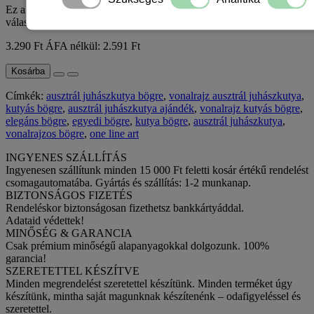
Ez a 330 ml-es ausztrál juhászkutya vonalrajzos bögre kiváló
választás mindazok számára, akik szeret..
3.290 Ft
ÁFA nélkül: 2.591 Ft
Kosárba
Címkék:
ausztrál juhászkutya bögre
,
vonalrajz ausztrál juhászkutya
,
kutyás bögre
,
ausztrál juhászkutya ajándék
,
vonalrajz kutyás bögre
,
elegáns bögre
,
egyedi bögre
,
kutya bögre
,
ausztrál juhászkutya
,
vonalrajzos bögre
,
one line art
INGYENES SZÁLLÍTÁS
Ingyenesen szállítunk minden 15 000 Ft feletti kosár értékű rendelést
csomagautomatába. Gyártás és szállítás: 1-2 munkanap.
BIZTONSÁGOS FIZETÉS
Rendeléskor biztonságosan fizethetsz bankkártyáddal.
Adataid védettek!
MINŐSÉG & GARANCIA
Csak prémium minőségű alapanyagokkal dolgozunk. 100%
garancia!
SZERETETTEL KÉSZÍTVE
Minden megrendelést szeretettel készítünk. Minden terméket úgy
készítünk, mintha saját magunknak készítenénk – odafigyeléssel és
szeretettel.