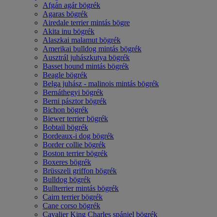
Afgán agár bögrék
Agaras bögrék
Airedale terrier mintás bögre
Akita inu bögrék
Alaszkai malamut bögrék
Amerikai bulldog mintás bögrék
Ausztrál juhászkutya bögrék
Basset hound mintás bögrék
Beagle bögrék
Belga juhász - malinois mintás bögrék
Bernáthegyi bögrék
Berni pásztor bögrék
Bichon bögrék
Biewer terrier bögrék
Bobtail bögrék
Bordeaux-i dog bögrék
Border collie bögrék
Boston terrier bögrék
Boxeres bögrék
Brüsszeli griffon bögrék
Bulldog bögrék
Bullterrier mintás bögrék
Cairn terrier bögrék
Cane corso bögrék
Cavalier King Charles spániel bögrék