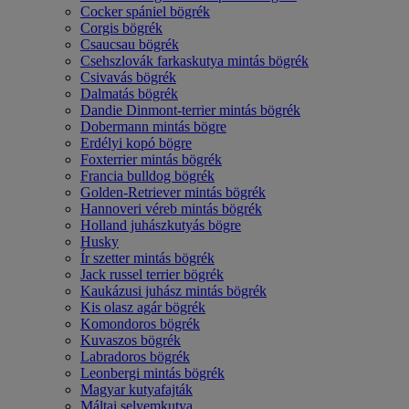
Cocker spániel bögrék
Corgis bögrék
Csaucsau bögrék
Csehszlovák farkaskutya mintás bögrék
Csivavás bögrék
Dalmatás bögrék
Dandie Dinmont-terrier mintás bögrék
Dobermann mintás bögre
Erdélyi kopó bögre
Foxterrier mintás bögrék
Francia bulldog bögrék
Golden-Retriever mintás bögrék
Hannoveri véreb mintás bögrék
Holland juhászkutyás bögre
Husky
Ír szetter mintás bögrék
Jack russel terrier bögrék
Kaukázusi juhász mintás bögrék
Kis olasz agár bögrék
Komondoros bögrék
Kuvaszos bögrék
Labradoros bögrék
Leonbergi mintás bögrék
Magyar kutyafajták
Máltai selyemkutya