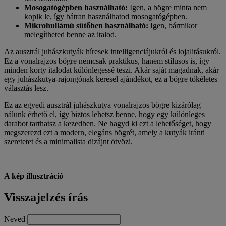
Mosogatógépben használható:
Igen, a bögre minta nem
kopik le, így bátran használhatod mosogatógépben.
Mikrohullámú sütőben használható:
Igen, bármikor
melegítheted benne az italod.
Az ausztrál juhászkutyák híresek intelligenciájukról és lojalitásukról.
Ez a vonalrajzos bögre nemcsak praktikus, hanem stílusos is, így
minden korty italodat különlegessé teszi. Akár saját magadnak, akár
egy juhászkutya-rajongónak keresel ajándékot, ez a bögre tökéletes
választás lesz.
Ez az egyedi ausztrál juhászkutya vonalrajzos bögre kizárólag
nálunk érhető el, így biztos lehetsz benne, hogy egy különleges
darabot tarthatsz a kezedben. Ne hagyd ki ezt a lehetőséget, hogy
megszerezd ezt a modern, elegáns bögrét, amely a kutyák iránti
szeretetet és a minimalista dizájnt ötvözi.
A kép illusztráció
Visszajelzés írás
Neved