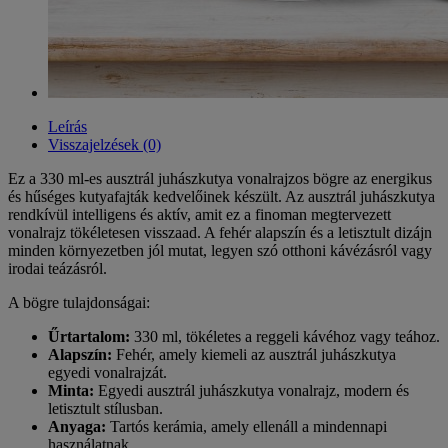
Leírás
Visszajelzések (0)
Ez a 330 ml-es ausztrál juhászkutya vonalrajzos bögre az energikus
és hűséges kutyafajták kedvelőinek készült. Az ausztrál juhászkutya
rendkívül intelligens és aktív, amit ez a finoman megtervezett
vonalrajz tökéletesen visszaad. A fehér alapszín és a letisztult dizájn
minden környezetben jól mutat, legyen szó otthoni kávézásról vagy
irodai teázásról.
A bögre tulajdonságai:
Űrtartalom:
330 ml, tökéletes a reggeli kávéhoz vagy teához.
Alapszín:
Fehér, amely kiemeli az ausztrál juhászkutya
egyedi vonalrajzát.
Minta:
Egyedi ausztrál juhászkutya vonalrajz, modern és
letisztult stílusban.
Anyaga:
Tartós kerámia, amely ellenáll a mindennapi
használatnak.