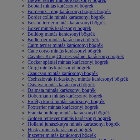
Biewer terrier mintás karácsonyi bögrék
Bobtail mintás karácsonyi bögrék
Bordeaux-i dog karácsonyi bögrék bögrék
Border collie mintás karácsonyi bögrék
Boston terrier mintás karácsonyi bögrék
Boxer mintás karácsonyi bögrék
Bulldog mintás karácsonyi bögrék
Bullterrier mintás karácsonyi bögrék
Cairn terrier mintás karácsonyi bögrék
Cane corso mintás karácsonyi bögrék
Cavalier King Charles spániel karácsonyi bögrék
Cocker spániel mintás karácsonyi bögrék
Corgi mintás karácsonyi bögrék
Csaucsau mintás karácsonyi bögrék
Csehszlovák farkaskutya mintás karácsonyi bögrék
Csivava mintás karácsonyi bögrék
Dalmata mintás karácsonyi bögrék
Dobermann mintás karácsonyi bögrék
Erdélyi kopó mintás karácsonyi bögrék
Foxterrier mintás karácsonyi bögrék
Francia bulldog mintás karácsonyi bögrék
Golden retriever mintás karácsonyi bögrék
Holland juhászkutya mintás karácsonyi bögrék
Husky mintás karácsonyi bögrék
Ír szetter mintás karácsonyi bögrék