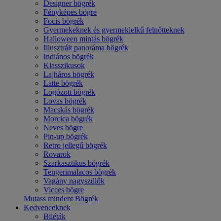
Designer bögrék
Fényképes bögre
Focis bögrék
Gyermekeknek és gyermeklelkű felnőtteknek
Halloween mintás bögrék
Illusztrált panoráma bögrék
Indiános bögrék
Klasszikusok
Lajháros bögrék
Latte bögrék
Logózott bögrék
Lovas bögrék
Macskás bögrék
Morcica bögrék
Neves bögre
Pin-up bögrék
Retro jellegű bögrék
Rovarok
Szarkasztikus bögrék
Tengerimalacos bögrék
Vagány nagyszülők
Vicces bögre
Mutass mindent Bögrék
Kedvenceknek
Biléták