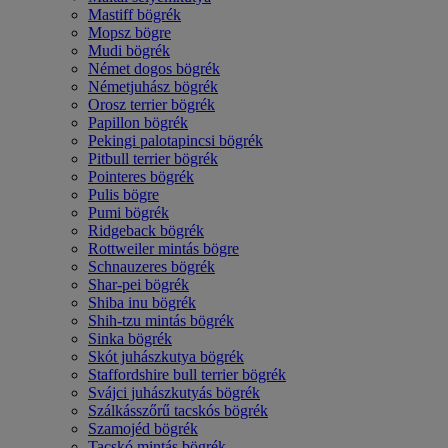
Mastiff bögrék
Mopsz bögre
Mudi bögrék
Német dogos bögrék
Németjuhász bögrék
Orosz terrier bögrék
Papillon bögrék
Pekingi palotapincsi bögrék
Pitbull terrier bögrék
Pointeres bögrék
Pulis bögre
Pumi bögrék
Ridgeback bögrék
Rottweiler mintás bögre
Schnauzeres bögrék
Shar-pei bögrék
Shiba inu bögrék
Shih-tzu mintás bögrék
Sinka bögrék
Skót juhászkutya bögrék
Staffordshire bull terrier bögrék
Svájci juhászkutyás bögrék
Szálkásszőrű tacskós bögrék
Szamojéd bögrék
Tacskó mintás bögrék