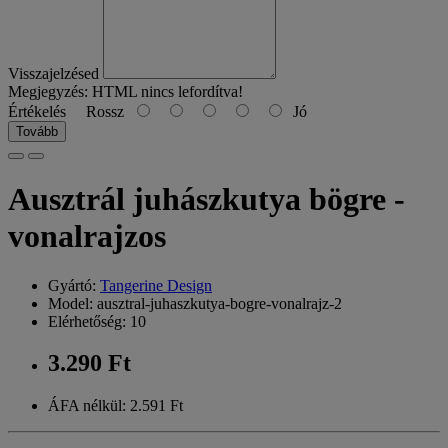
Visszajelzésed
Megjegyzés:
HTML nincs lefordítva!
Értékelés
Rossz
Jó
Tovább
Ausztrál juhászkutya bögre -
vonalrajzos
Gyártó:
Tangerine Design
Model: ausztral-juhaszkutya-bogre-vonalrajz-2
Elérhetőség: 10
3.290 Ft
ÁFA nélkül: 2.591 Ft