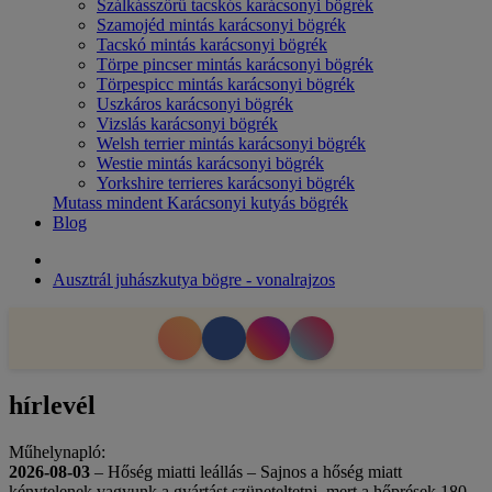
Szálkásszőrű tacskós karácsonyi bögrék
Szamojéd mintás karácsonyi bögrék
Tacskó mintás karácsonyi bögrék
Törpe pincser mintás karácsonyi bögrék
Törpespicc mintás karácsonyi bögrék
Uszkáros karácsonyi bögrék
Vizslás karácsonyi bögrék
Welsh terrier mintás karácsonyi bögrék
Westie mintás karácsonyi bögrék
Yorkshire terrieres karácsonyi bögrék
Mutass mindent Karácsonyi kutyás bögrék
Blog
Ausztrál juhászkutya bögre - vonalrajzos
hírlevél
Műhelynapló:
2026-08-03
– Hőség miatti leállás – Sajnos a hőség miatt
kénytelenek vagyunk a gyártást szüneteltetni, mert a hőprések 180