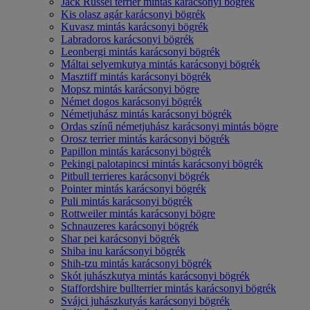
Jack Russel terrier mintás karácsonyi bögrék
Kis olasz agár karácsonyi bögrék
Kuvasz mintás karácsonyi bögrék
Labradoros karácsonyi bögrék
Leonbergi mintás karácsonyi bögrék
Máltai selyemkutya mintás karácsonyi bögrék
Masztiff mintás karácsonyi bögrék
Mopsz mintás karácsonyi bögre
Német dogos karácsonyi bögrék
Németjuhász mintás karácsonyi bögrék
Ordas színű németjuhász karácsonyi mintás bögre
Orosz terrier mintás karácsonyi bögrék
Papillon mintás karácsonyi bögrék
Pekingi palotapincsi mintás karácsonyi bögrék
Pitbull terrieres karácsonyi bögrék
Pointer mintás karácsonyi bögrék
Puli mintás karácsonyi bögrék
Rottweiler mintás karácsonyi bögre
Schnauzeres karácsonyi bögrék
Shar pei karácsonyi bögrék
Shiba inu karácsonyi bögrék
Shih-tzu mintás karácsonyi bögrék
Skót juhászkutya mintás karácsonyi bögrék
Staffordshire bullterrier mintás karácsonyi bögrék
Svájci juhászkutyás karácsonyi bögrék