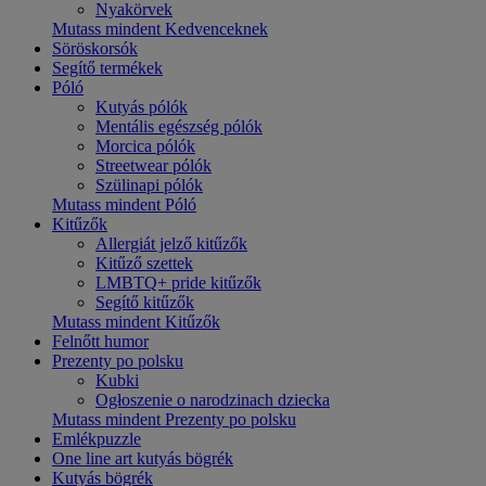
Nyakörvek
Mutass mindent Kedvenceknek
Söröskorsók
Segítő termékek
Póló
Kutyás pólók
Mentális egészség pólók
Morcica pólók
Streetwear pólók
Szülinapi pólók
Mutass mindent Póló
Kitűzők
Allergiát jelző kitűzők
Kitűző szettek
LMBTQ+ pride kitűzők
Segítő kitűzők
Mutass mindent Kitűzők
Felnőtt humor
Prezenty po polsku
Kubki
Ogłoszenie o narodzinach dziecka
Mutass mindent Prezenty po polsku
Emlékpuzzle
One line art kutyás bögrék
Kutyás bögrék