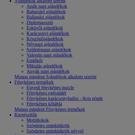
Ajándékok alkalom szerint
Apák napi ajándékok
Babaváró ajándékok
Ballagási ajándékok
Diplomaosztó
Esküvői ajándékok
Karácsonyi ajándékok
Köszönőajándékok
Névnapi ajándékok
Születésnapi ajándékok
Valentin napi ajándékok
Emlékőr
Mikulás ajándékok
Anyák napi ajándékok
Mutass mindent Ajándékok alkalom szerint
Fényképes termékek
Egyedi fényképes puzzle
Fényképes egéralátét
Fényképes karácsonyfadísz - 8cm gömb
Fényképes kőtábla
Mutass mindent Fényképes termékek
Kiegészítők
Mobiltokok
Szögletes sminktükrök
Szögletes sminktükrök névvel