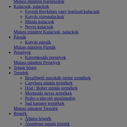
Mutass mindent Kiegészítők
Kulacsok, palackok
Egyedi fényképes vagy logózott kulacsok
Kutyás vizespalackok
Mintás kulacsok
Neves kulacsok
Mutass mindent Kulacsok, palackok
Párnák
Kutyás párnák
Mutass mindent Párnák
Perselyek
Káromkodás perselyek
Mutass mindent Perselyek
Trágár bögre
Trendek
Beszélgető macskák meme termékek
Capybara mintás termékek
Hód / Bober mintás termékek
Mormotás neves termékek
Pedro a táncoló mosómedve
Sad hamster termékek
Mutass mindent Trendek
Bögrék
Állatos bögrék
Álomfogó mintás bögrék