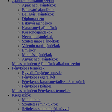
Ajándékok alkalom szerint
Apák napi ajándékok
Babaváró ajándékok
Ballagási ajándékok
Diplomaosztó
Esküvői ajándékok
Karácsonyi ajándékok
Köszönőajándékok
Névnapi ajándékok
Születésnapi ajándékok
Valentin napi ajándékok
Emlékőr
Mikulás ajándékok
Anyák napi ajándékok
Mutass mindent Ajándékok alkalom szerint
Fényképes termékek
Egyedi fényképes puzzle
Fényképes egéralátét
Fényképes karácsonyfadísz - 8cm gömb
Fényképes kőtábla
Mutass mindent Fényképes termékek
Kiegészítők
Mobiltokok
Szögletes sminktükrök
Szögletes sminktükrök névvel