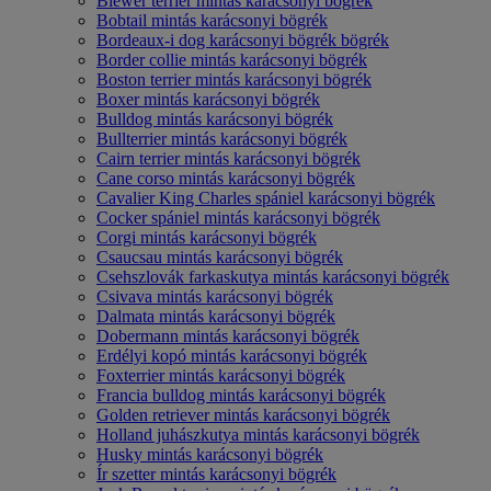
Biewer terrier mintás karácsonyi bögrék
Bobtail mintás karácsonyi bögrék
Bordeaux-i dog karácsonyi bögrék bögrék
Border collie mintás karácsonyi bögrék
Boston terrier mintás karácsonyi bögrék
Boxer mintás karácsonyi bögrék
Bulldog mintás karácsonyi bögrék
Bullterrier mintás karácsonyi bögrék
Cairn terrier mintás karácsonyi bögrék
Cane corso mintás karácsonyi bögrék
Cavalier King Charles spániel karácsonyi bögrék
Cocker spániel mintás karácsonyi bögrék
Corgi mintás karácsonyi bögrék
Csaucsau mintás karácsonyi bögrék
Csehszlovák farkaskutya mintás karácsonyi bögrék
Csivava mintás karácsonyi bögrék
Dalmata mintás karácsonyi bögrék
Dobermann mintás karácsonyi bögrék
Erdélyi kopó mintás karácsonyi bögrék
Foxterrier mintás karácsonyi bögrék
Francia bulldog mintás karácsonyi bögrék
Golden retriever mintás karácsonyi bögrék
Holland juhászkutya mintás karácsonyi bögrék
Husky mintás karácsonyi bögrék
Ír szetter mintás karácsonyi bögrék