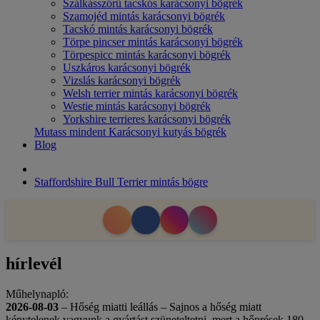
Szálkásszőrű tacskós karácsonyi bögrék
Szamojéd mintás karácsonyi bögrék
Tacskó mintás karácsonyi bögrék
Törpe pincser mintás karácsonyi bögrék
Törpespicc mintás karácsonyi bögrék
Uszkáros karácsonyi bögrék
Vizslás karácsonyi bögrék
Welsh terrier mintás karácsonyi bögrék
Westie mintás karácsonyi bögrék
Yorkshire terrieres karácsonyi bögrék
Mutass mindent Karácsonyi kutyás bögrék
Blog
Staffordshire Bull Terrier mintás bögre
hírlevél
Műhelynapló:
2026-08-03
– Hőség miatti leállás – Sajnos a hőség miatt
kénytelenek vagyunk a gyártást szüneteltetni, mert a hőprések 180