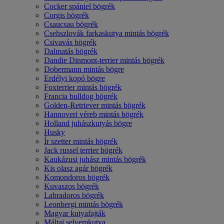
Cocker spániel bögrék
Corgis bögrék
Csaucsau bögrék
Csehszlovák farkaskutya mintás bögrék
Csivavás bögrék
Dalmatás bögrék
Dandie Dinmont-terrier mintás bögrék
Dobermann mintás bögre
Erdélyi kopó bögre
Foxterrier mintás bögrék
Francia bulldog bögrék
Golden-Retriever mintás bögrék
Hannoveri véreb mintás bögrék
Holland juhászkutyás bögre
Husky
Ír szetter mintás bögrék
Jack russel terrier bögrék
Kaukázusi juhász mintás bögrék
Kis olasz agár bögrék
Komondoros bögrék
Kuvaszos bögrék
Labradoros bögrék
Leonbergi mintás bögrék
Magyar kutyafajták
Máltai selyemkutya