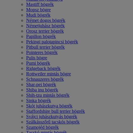
Mastiff bögrék
Mopsz bögre
Mudi bögrék
Német dogos bögrék
Németjuhász bögrék
Orosz terrier bögrék
Papillon bögrék
Pekingi palotapincsi bögrék
Pitbull terrier bögrék
Pointeres bögrék
Pulis bögre
Pumi bögrék
Ridgeback bögrék
Rottweiler mintás bögre
Schnauzeres bögrék
Shar-pei bögrék
Shiba inu bögrék
Shih-tzu mintás bögrék
Sinka bögrék
Skót juhászkutya bögrék
Staffordshire bull terrier bögrék
Svájci juhászkutyás bögrék
Szálkásszőrű tacskós bögrék
Szamojéd bögrék
Tacskó mintás bögrék