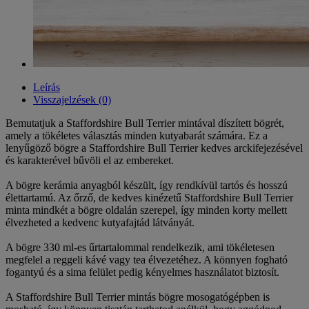
Leírás
Visszajelzések (0)
Bemutatjuk a Staffordshire Bull Terrier mintával díszített bögrét,
amely a tökéletes választás minden kutyabarát számára. Ez a
lenyűgöző bögre a Staffordshire Bull Terrier kedves arckifejezésével
és karakterével bűvöli el az embereket.
A bögre kerámia anyagból készült, így rendkívül tartós és hosszú
élettartamú. Az őrző, de kedves kinézetű Staffordshire Bull Terrier
minta mindkét a bögre oldalán szerepel, így minden korty mellett
élvezheted a kedvenc kutyafajtád látványát.
A bögre 330 ml-es űrtartalommal rendelkezik, ami tökéletesen
megfelel a reggeli kávé vagy tea élvezetéhez. A könnyen fogható
fogantyú és a sima felület pedig kényelmes használatot biztosít.
A Staffordshire Bull Terrier mintás bögre mosogatógépben is