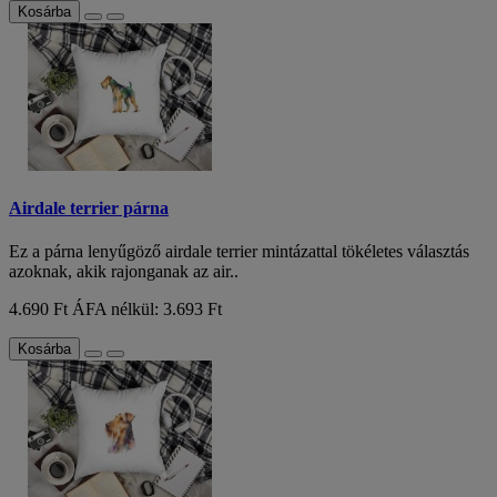
Kosárba
Airdale terrier párna
Ez a párna lenyűgöző airdale terrier mintázattal tökéletes választás
azoknak, akik rajonganak az air..
4.690 Ft
ÁFA nélkül: 3.693 Ft
Kosárba