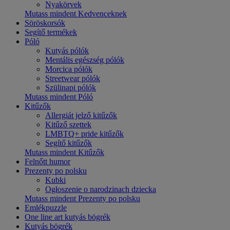
Nyakörvek
Mutass mindent Kedvenceknek
Söröskorsók
Segítő termékek
Póló
Kutyás pólók
Mentális egészség pólók
Morcica pólók
Streetwear pólók
Szülinapi pólók
Mutass mindent Póló
Kitűzők
Allergiát jelző kitűzők
Kitűző szettek
LMBTQ+ pride kitűzők
Segítő kitűzők
Mutass mindent Kitűzők
Felnőtt humor
Prezenty po polsku
Kubki
Ogłoszenie o narodzinach dziecka
Mutass mindent Prezenty po polsku
Emlékpuzzle
One line art kutyás bögrék
Kutyás bögrék