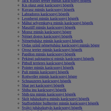
Jack Russel terrier mintás karácsonyi bögrék
Kis olasz agár karácsonyi bögrék
Kuvasz mintás karácsonyi bögrék
Labradoros karácsonyi bögrék
Leonbergi mintás karácsonyi bögrék
Máltai selyemkutya mintás karácsonyi bögrék
Masztiff mintás karácsonyi bögrék
Mopsz mintás karácsonyi bögre
Német dogos karácsonyi bögrék
Németjuhász mintás karácsonyi bögrék
Ordas színű németjuhász karácsonyi mintás bögre
Orosz terrier mintás karácsonyi bögrék
Papillon mintás karácsonyi bögrék
Pekingi palotapincsi mintás karácsonyi bögrék
Pitbull terrieres karácsonyi bögrék
Pointer mintás karácsonyi bögrék
Puli mintás karácsonyi bögrék
Rottweiler mintás karácsonyi bögre
Schnauzeres karácsonyi bögrék
Shar pei karácsonyi bögrék
Shiba inu karácsonyi bögrék
Shih-tzu mintás karácsonyi bögrék
Skót juhászkutya mintás karácsonyi bögrék
Staffordshire bullterrier mintás karácsonyi bögrék
Svájci juhászkutyás karácsonyi bögrék