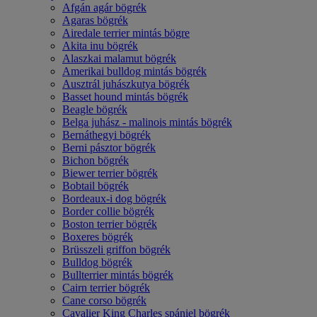
Afgán agár bögrék
Agaras bögrék
Airedale terrier mintás bögre
Akita inu bögrék
Alaszkai malamut bögrék
Amerikai bulldog mintás bögrék
Ausztrál juhászkutya bögrék
Basset hound mintás bögrék
Beagle bögrék
Belga juhász - malinois mintás bögrék
Bernáthegyi bögrék
Berni pásztor bögrék
Bichon bögrék
Biewer terrier bögrék
Bobtail bögrék
Bordeaux-i dog bögrék
Border collie bögrék
Boston terrier bögrék
Boxeres bögrék
Brüsszeli griffon bögrék
Bulldog bögrék
Bullterrier mintás bögrék
Cairn terrier bögrék
Cane corso bögrék
Cavalier King Charles spániel bögrék