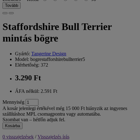
Tovább
Staffordshire Bull Terrier
mintás bögre
Gyártó:
Tangerine Design
Model: bogrestafforshirebullterrier5
Elérhetőség: 372
3.290 Ft
ÁFA nélkül: 2.591 Ft
Mennyiség
A kosár jelenlegi értékével még 15 000 Ft hiányzik az ingyenes
szállításhoz MPL csomagpontra vagy automatába.
Szombat van – hétfőn adjuk fel.
Kosárba
0 visszajelzések
/
Visszajelzés írás