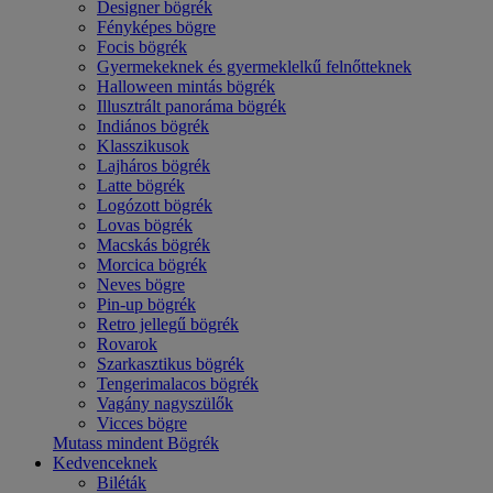
Designer bögrék
Fényképes bögre
Focis bögrék
Gyermekeknek és gyermeklelkű felnőtteknek
Halloween mintás bögrék
Illusztrált panoráma bögrék
Indiános bögrék
Klasszikusok
Lajháros bögrék
Latte bögrék
Logózott bögrék
Lovas bögrék
Macskás bögrék
Morcica bögrék
Neves bögre
Pin-up bögrék
Retro jellegű bögrék
Rovarok
Szarkasztikus bögrék
Tengerimalacos bögrék
Vagány nagyszülők
Vicces bögre
Mutass mindent Bögrék
Kedvenceknek
Biléták