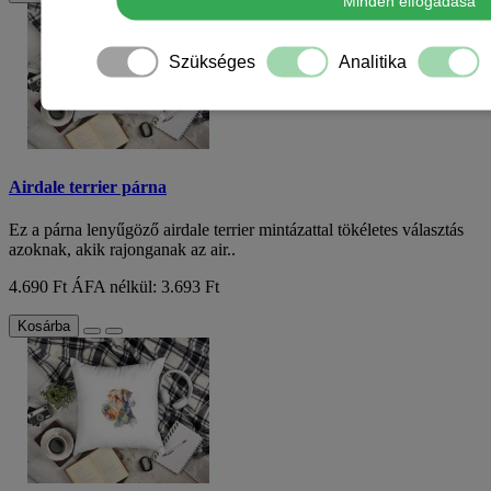
Minden elfogadása
Szükséges
Analitika
Airdale terrier párna
Ez a párna lenyűgöző airdale terrier mintázattal tökéletes választás
azoknak, akik rajonganak az air..
4.690 Ft
ÁFA nélkül: 3.693 Ft
Kosárba