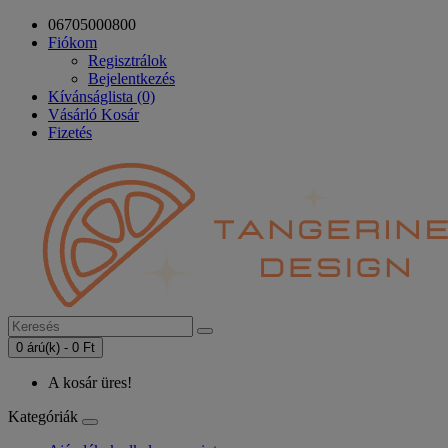
06705000800
Fiókom
Regisztrálok
Bejelentkezés
Kívánságlista (0)
Vásárló Kosár
Fizetés
0 árú(k) - 0 Ft
A kosár üres!
Kategóriák