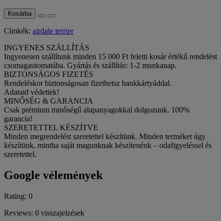
Kosárba
Címkék:
airdale terrier
INGYENES SZÁLLÍTÁS
Ingyenesen szállítunk minden 15 000 Ft feletti kosár értékű rendelést
csomagautomatába. Gyártás és szállítás: 1-2 munkanap.
BIZTONSÁGOS FIZETÉS
Rendeléskor biztonságosan fizethetsz bankkártyáddal.
Adataid védettek!
MINŐSÉG & GARANCIA
Csak prémium minőségű alapanyagokkal dolgozunk. 100%
garancia!
SZERETETTEL KÉSZÍTVE
Minden megrendelést szeretettel készítünk. Minden terméket úgy
készítünk, mintha saját magunknak készítenénk – odafigyeléssel és
szeretettel.
Google vélemények
Rating: 0
Reviews: 0 visszajelzések