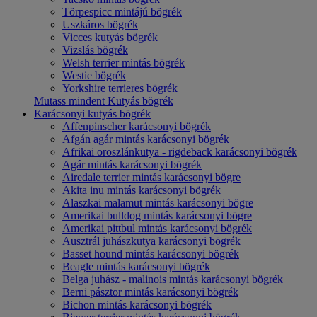
Törpespicc mintájú bögrék
Uszkáros bögrék
Vicces kutyás bögrék
Vizslás bögrék
Welsh terrier mintás bögrék
Westie bögrék
Yorkshire terrieres bögrék
Mutass mindent Kutyás bögrék
Karácsonyi kutyás bögrék
Affenpinscher karácsonyi bögrék
Afgán agár mintás karácsonyi bögrék
Afrikai oroszlánkutya - rigdeback karácsonyi bögrék
Agár mintás karácsonyi bögrék
Airedale terrier mintás karácsonyi bögre
Akita inu mintás karácsonyi bögrék
Alaszkai malamut mintás karácsonyi bögre
Amerikai bulldog mintás karácsonyi bögre
Amerikai pittbul mintás karácsonyi bögrék
Ausztrál juhászkutya karácsonyi bögrék
Basset hound mintás karácsonyi bögrék
Beagle mintás karácsonyi bögrék
Belga juhász - malinois mintás karácsonyi bögrék
Berni pásztor mintás karácsonyi bögrék
Bichon mintás karácsonyi bögrék