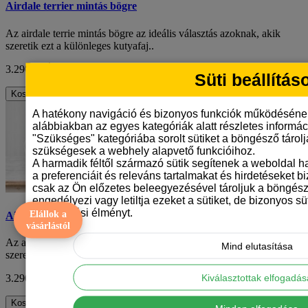
Airdale terrier mintás bögre
Az airdale terrie mintás bögre az ideális választás azoknak, akik
szeretik ezt a különleges kutyafaj..
3.290 Ft
ÁFA nélkül: 2.591 Ft
Süti beállítás
Kosárba
A hatékony navigáció és bizonyos funkciók működéséne
alábbiakban az egyes kategóriák alatt részletes informáci
"Szükséges" kategóriába sorolt sütiket a böngésző tárol
szükségesek a webhely alapvető funkcióihoz.
A harmadik féltől származó sütik segítenek a weboldal 
a preferenciáit és releváns tartalmakat és hirdetéseket b
csak az Ön előzetes beleegyezésével tároljuk a böngész
engedélyezi vagy letiltja ezeket a sütiket, de bizonyos süt
böngészési élményt.
Elállok a
Airdale terrier mintás bögre
vásárlástól
Az airdale terrie mintás bögre az ideális választás azoknak, akik
Mind elutasítása
szeretik ezt a különleges kutyafaj..
Kiválasztottak elfogadá
3.290 Ft
ÁFA nélkül: 2.591 Ft
Kosárba