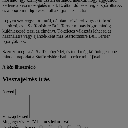
mosható, így könnyen tisztán tarthatod anélkül, hogy aggódnod
kellene a kézi mosogatás miatt. Ezáltal időt és energiát spórolhatsz,
és a bögre mindig készen áll az újrahasználatra.
Legyen szó reggeli rutinról, délutáni teázásról vagy esti forró
italokról, ez a Staffordshire Bull Terrier mintás bögre mindig
különlegessé teszi az élményt. Tökéletes választás lehet saját
használatra vagy ajándékként más Staffordshire Bull Terrier
rajongóknak.
Szerezd meg saját Staffis bögrédet, és tedd még különlegesebbé
minden napodat a Staffordshire Bull Terrier mintájával!
A kép illusztráció
Visszajelzés írás
Neved
Visszajelzésed
Megjegyzés:
HTML nincs lefordítva!
Értékelés
Rossz
Jó