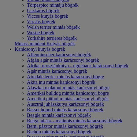
Törpespicc mintájú bögrék
Uszkáros bögrék
Vicces kutyás bögrék
Vizslás bögrék
Welsh terrier mintás bögrék
Westie bögrék
Yorkshire terrieres bögrék
Mutass mindent Kutyás bögrék
Karácsonyi kutyás bögrék
Affenpinscher karácsonyi bögrék
Afgán agár mintás karácsonyi bögrék
Afrikai oroszlánkutya - rigdeback karácsonyi bögrék
Agár mintás karácsonyi bögrék
Airedale terrier mintás karácsonyi bögre
Akita inu mintás karácsonyi bögrék
Alaszkai malamut mintás karácsonyi bögre
Amerikai bulldog mintás karácsonyi bögre
Amerikai pittbul mintás karácsonyi bögrék
Ausztrál juhászkutya karácsonyi bögrék
Basset hound mintás karácsonyi bögrék
Beagle mintás karácsonyi bögrék
Belga juhász - malinois mintás karácsonyi bögrék
Berni pásztor mintás karácsonyi bögrék
Bichon mintás karácsonyi bögrék