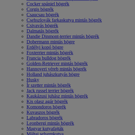
Cocker spániel bögrék
Corgis bögrék
Csaucsau bögrék
Csehszlovák farkaskutya mintás bögrék
Csivavás bögrék
Dalmatás bögrék
Dandie Dinmont-terrier mintás bögrék
Dobermann mintás bögre
Erdélyi kopó bögre
Foxterrier mintás bögrék
Francia bulldog bögrék
Golden-Retriever mintás bögrék
Hannoveri véreb mintás bögrék
Holland juhászkutyás bögre
Husky
Ír szetter mintás bögrék
Jack russel terrier bögrék
Kaukázusi juhász mintás bögrék
Kis olasz agár bögrék
Komondoros bögrék
Kuvaszos bögrék
Labradoros bögrék
Leonbergi mintás bögrék
Magyar kutyafajták
Máltai selyemkutya