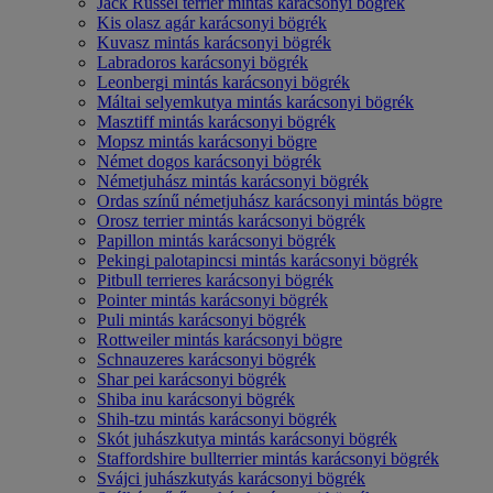
Jack Russel terrier mintás karácsonyi bögrék
Kis olasz agár karácsonyi bögrék
Kuvasz mintás karácsonyi bögrék
Labradoros karácsonyi bögrék
Leonbergi mintás karácsonyi bögrék
Máltai selyemkutya mintás karácsonyi bögrék
Masztiff mintás karácsonyi bögrék
Mopsz mintás karácsonyi bögre
Német dogos karácsonyi bögrék
Németjuhász mintás karácsonyi bögrék
Ordas színű németjuhász karácsonyi mintás bögre
Orosz terrier mintás karácsonyi bögrék
Papillon mintás karácsonyi bögrék
Pekingi palotapincsi mintás karácsonyi bögrék
Pitbull terrieres karácsonyi bögrék
Pointer mintás karácsonyi bögrék
Puli mintás karácsonyi bögrék
Rottweiler mintás karácsonyi bögre
Schnauzeres karácsonyi bögrék
Shar pei karácsonyi bögrék
Shiba inu karácsonyi bögrék
Shih-tzu mintás karácsonyi bögrék
Skót juhászkutya mintás karácsonyi bögrék
Staffordshire bullterrier mintás karácsonyi bögrék
Svájci juhászkutyás karácsonyi bögrék