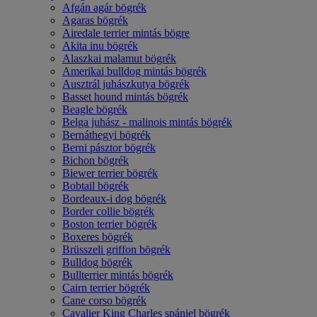
Afgán agár bögrék
Agaras bögrék
Airedale terrier mintás bögre
Akita inu bögrék
Alaszkai malamut bögrék
Amerikai bulldog mintás bögrék
Ausztrál juhászkutya bögrék
Basset hound mintás bögrék
Beagle bögrék
Belga juhász - malinois mintás bögrék
Bernáthegyi bögrék
Berni pásztor bögrék
Bichon bögrék
Biewer terrier bögrék
Bobtail bögrék
Bordeaux-i dog bögrék
Border collie bögrék
Boston terrier bögrék
Boxeres bögrék
Brüsszeli griffon bögrék
Bulldog bögrék
Bullterrier mintás bögrék
Cairn terrier bögrék
Cane corso bögrék
Cavalier King Charles spániel bögrék