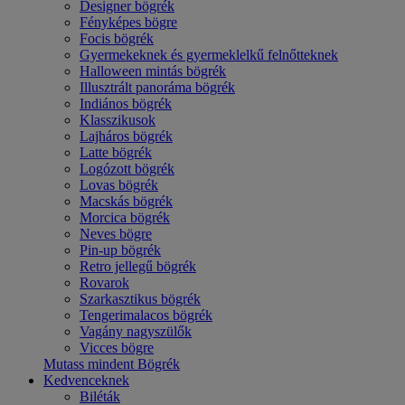
Designer bögrék
Fényképes bögre
Focis bögrék
Gyermekeknek és gyermeklelkű felnőtteknek
Halloween mintás bögrék
Illusztrált panoráma bögrék
Indiános bögrék
Klasszikusok
Lajháros bögrék
Latte bögrék
Logózott bögrék
Lovas bögrék
Macskás bögrék
Morcica bögrék
Neves bögre
Pin-up bögrék
Retro jellegű bögrék
Rovarok
Szarkasztikus bögrék
Tengerimalacos bögrék
Vagány nagyszülők
Vicces bögre
Mutass mindent Bögrék
Kedvenceknek
Biléták