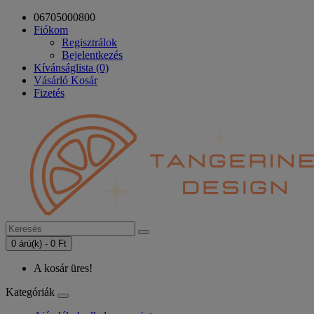
06705000800
Fiókom
Regisztrálok
Bejelentkezés
Kívánságlista (0)
Vásárló Kosár
Fizetés
0 árú(k) - 0 Ft
A kosár üres!
Kategóriák