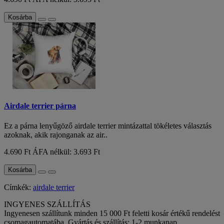
Kosárba
Airdale terrier párna
Ez a párna lenyűgöző airdale terrier mintázattal tökéletes választás
azoknak, akik rajonganak az air..
4.690 Ft
ÁFA nélkül: 3.693 Ft
Kosárba
Címkék:
airdale terrier
INGYENES SZÁLLÍTÁS
Ingyenesen szállítunk minden 15 000 Ft feletti kosár értékű rendelést
csomagautomatába. Gyártás és szállítás: 1-2 munkanap.