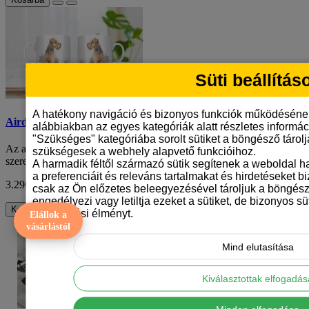
Süti beállítás
A hatékony navigáció és bizonyos funkciók működéséne
Airdale terrier mintás bögre
alábbiakban az egyes kategóriák alatt részletes informáci
"Szükséges" kategóriába sorolt sütiket a böngésző tárol
Az airdale terrie mintás bögre az ideális választás azoknak, akik
szükségesek a webhely alapvető funkcióihoz.
szeretik ezt a különleges kutyafaj..
A harmadik féltől származó sütik segítenek a weboldal 
a preferenciáit és releváns tartalmakat és hirdetéseket b
3.290 Ft
ÁFA nélkül: 2.591 Ft
csak az Ön előzetes beleegyezésével tároljuk a böngész
engedélyezi vagy letiltja ezeket a sütiket, de bizonyos süt
Kosárba
böngészési élményt.
Elállok a
vásárlástól
Mind elutasítása
Kiválasztottak elfogadá