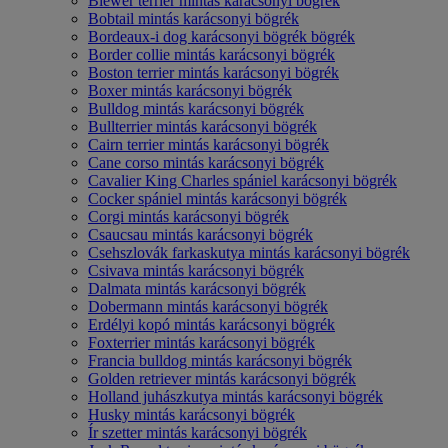
Biewer terrier mintás karácsonyi bögrék
Bobtail mintás karácsonyi bögrék
Bordeaux-i dog karácsonyi bögrék bögrék
Border collie mintás karácsonyi bögrék
Boston terrier mintás karácsonyi bögrék
Boxer mintás karácsonyi bögrék
Bulldog mintás karácsonyi bögrék
Bullterrier mintás karácsonyi bögrék
Cairn terrier mintás karácsonyi bögrék
Cane corso mintás karácsonyi bögrék
Cavalier King Charles spániel karácsonyi bögrék
Cocker spániel mintás karácsonyi bögrék
Corgi mintás karácsonyi bögrék
Csaucsau mintás karácsonyi bögrék
Csehszlovák farkaskutya mintás karácsonyi bögrék
Csivava mintás karácsonyi bögrék
Dalmata mintás karácsonyi bögrék
Dobermann mintás karácsonyi bögrék
Erdélyi kopó mintás karácsonyi bögrék
Foxterrier mintás karácsonyi bögrék
Francia bulldog mintás karácsonyi bögrék
Golden retriever mintás karácsonyi bögrék
Holland juhászkutya mintás karácsonyi bögrék
Husky mintás karácsonyi bögrék
Ír szetter mintás karácsonyi bögrék