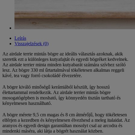
Leírás
Visszajelzések (0)
Az airdale terrie mintás bögre az ideális választás azoknak, akik
szeretik ezt a különleges kutyafajtát és egyedi bögréket kedvelnek.
Az airdale terrier minta minden kutyabarát számára szívhez szóló
lesz. Az bögre 330 ml űrtartalmával tökéletesen alkalmas reggeli
kávé, tea vagy forró csokoládé élvezetére.
A bögre kiváló minőségű kerámiából készült, így hosszú
élettartammal rendelkezik. Az airdale terrier mintás bögre
mosogatógépben is mosható, így könnyedén tisztán tartható és
kényelmesen használható.
A bögre mérete 9,5 cm magas és 8 cm átmérőjű, hogy tökéletesen
elférjen a kezedben és kényelmesen élvezhesd a meleg italaidat. Az
aranyos és egyedi design garantáltan mosolyt csal az arcodra és
mindenki máséra, aki látja a bögrét használat közben.