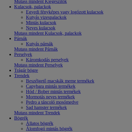
Mutass mindent Kiegészítők
Kulacsok, palackok
Egyedi fényképes vagy logózott kulacsok
Kutyás vizespalackok
Mintás kulacsok
Neves kulacsok
Mutass mindent Kulacsok, palackok
Párnák
Kutyás párnák
Mutass mindent Párnák
Perselyek
Káromkodás perselyek
Mutass mindent Perselyek
Trágár bögre
Trendek
Beszélgető macskák meme termékek
Capybara mintás termékek
Hód / Bober mintás termékek
Mormotás neves termékek
Pedro a táncoló mosómedve
Sad hamster termékek
Mutass mindent Trendek
Bögrék
Állatos bögrék
Álomfogó mintás bögrék