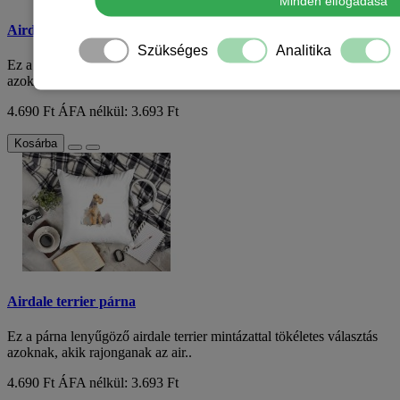
Minden elfogadása
Airdale terrier párna
Szükséges
Analitika
Ez a párna lenyűgöző airdale terrier mintázattal tökéletes választás
azoknak, akik rajonganak az air..
4.690 Ft
ÁFA nélkül: 3.693 Ft
Kosárba
Airdale terrier párna
Ez a párna lenyűgöző airdale terrier mintázattal tökéletes választás
azoknak, akik rajonganak az air..
4.690 Ft
ÁFA nélkül: 3.693 Ft