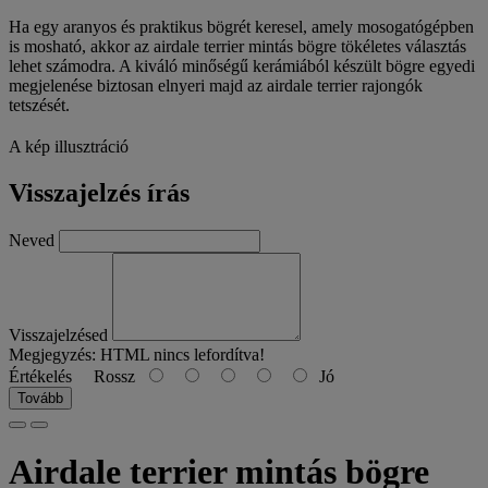
Ha egy aranyos és praktikus bögrét keresel, amely mosogatógépben
is mosható, akkor az airdale terrier mintás bögre tökéletes választás
lehet számodra. A kiváló minőségű kerámiából készült bögre egyedi
megjelenése biztosan elnyeri majd az airdale terrier rajongók
tetszését.
A kép illusztráció
Visszajelzés írás
Neved
Visszajelzésed
Megjegyzés:
HTML nincs lefordítva!
Értékelés
Rossz
Jó
Tovább
Airdale terrier mintás bögre