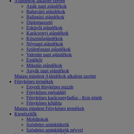
Ajándékok alkalom szerint
Apák napi ajándékok
Babaváró ajándékok
Ballagási ajándékok
Diplomaosztó
Esküvői ajándékok
Karácsonyi ajándékok
Köszönőajándékok
Névnapi ajándékok
Születésnapi ajándékok
Valentin napi ajándékok
Emlékőr
Mikulás ajándékok
Anyák napi ajándékok
Mutass mindent Ajándékok alkalom szerint
Fényképes termékek
Egyedi fényképes puzzle
Fényképes egéralátét
Fényképes karácsonyfadísz - 8cm gömb
Fényképes kőtábla
Mutass mindent Fényképes termékek
Kiegészítők
Mobiltokok
Szögletes sminktükrök
Szögletes sminktükrök névvel