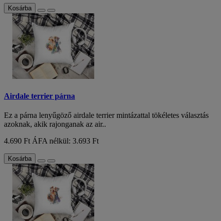
Kosárba
Airdale terrier párna
Ez a párna lenyűgöző airdale terrier mintázattal tökéletes választás
azoknak, akik rajonganak az air..
4.690 Ft
ÁFA nélkül: 3.693 Ft
Kosárba