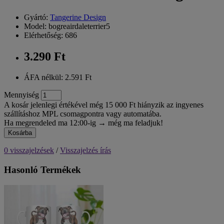
Gyártó:
Tangerine Design
Model: bogreairdaleterrier5
Elérhetőség: 686
3.290 Ft
ÁFA nélkül: 2.591 Ft
Mennyiség
A kosár jelenlegi értékével még 15 000 Ft hiányzik az ingyenes
szállításhoz MPL csomagpontra vagy automatába.
Ha megrendeled ma 12:00-ig → még ma feladjuk!
Kosárba
0 visszajelzések
/
Visszajelzés írás
Hasonló Termékek