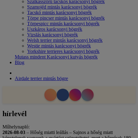
Szálkásszőrű tacskós karácsonyi bögrék
Szamojéd mintás karácsonyi bögrék
Tacskó mintás karácsonyi bögrék
Törpe pincser mintás karácsonyi bögrék
Törpespicc mintás karácsonyi bögrék
Uszkáros karácsonyi bögrék
Vizslás karácsonyi bögrék
Welsh terrier mintás karácsonyi bögrék
Westie mintás karácsonyi bögrék
Yorkshire terrieres karácsonyi bögrék
Mutass mindent Karácsonyi kutyás bögrék
Blog
Airdale terrier mintás bögre
hírlevél
Műhelynapló:
2026-08-03
– Hőség miatti leállás – Sajnos a hőség miatt
kénytelenek vagyunk a gyártást szüneteltetni, mert a hőprések 180