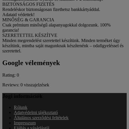
BIZTONSÁGOS FIZETÉS
Rendeléskor biztonságosan fizethetsz bankkártyáddal.
Adataid védettek!
MINŐSÉG & GARANCIA
Csak prémium minőségű alapanyagokkal dolgozunk. 100%
garancia!
SZERETETTEL KÉSZÍTVE
Minden megrendelést szeretettel készítünk. Minden terméket úgy
készítünk, mintha saját magunknak készítenénk – odafigyeléssel és
szeretettel.
Google vélemények
Rating: 0
Reviews: 0 visszajelzések
Jogi információk
Rólunk
Adatvédelmi tájékoztató
Általános szerződési feltételek
Impresszum
Elállás a vásárlástól