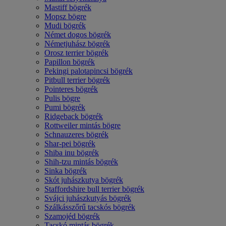
Mastiff bögrék
Mopsz bögre
Mudi bögrék
Német dogos bögrék
Németjuhász bögrék
Orosz terrier bögrék
Papillon bögrék
Pekingi palotapincsi bögrék
Pitbull terrier bögrék
Pointeres bögrék
Pulis bögre
Pumi bögrék
Ridgeback bögrék
Rottweiler mintás bögre
Schnauzeres bögrék
Shar-pei bögrék
Shiba inu bögrék
Shih-tzu mintás bögrék
Sinka bögrék
Skót juhászkutya bögrék
Staffordshire bull terrier bögrék
Svájci juhászkutyás bögrék
Szálkásszőrű tacskós bögrék
Szamojéd bögrék
Tacskó mintás bögrék