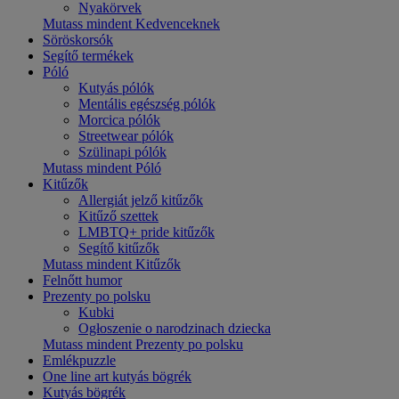
Nyakörvek
Mutass mindent Kedvenceknek
Söröskorsók
Segítő termékek
Póló
Kutyás pólók
Mentális egészség pólók
Morcica pólók
Streetwear pólók
Szülinapi pólók
Mutass mindent Póló
Kitűzők
Allergiát jelző kitűzők
Kitűző szettek
LMBTQ+ pride kitűzők
Segítő kitűzők
Mutass mindent Kitűzők
Felnőtt humor
Prezenty po polsku
Kubki
Ogłoszenie o narodzinach dziecka
Mutass mindent Prezenty po polsku
Emlékpuzzle
One line art kutyás bögrék
Kutyás bögrék