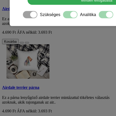
Minden elfogadása
Airdale terrier párna
Szükséges
Analitika
Ez a párna lenyűgöző airdale terrier mintázattal tökéletes választás
azoknak, akik rajonganak az air..
4.690 Ft
ÁFA nélkül: 3.693 Ft
Kosárba
Airdale terrier párna
Ez a párna lenyűgöző airdale terrier mintázattal tökéletes választás
azoknak, akik rajonganak az air..
4.690 Ft
ÁFA nélkül: 3.693 Ft