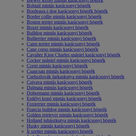
Biewer terrier mintás karácsonyi bögrék
Bobtail mintás karácsonyi bögrék
Bordeaux-i dog karácsonyi bögrék bögrék
Border collie mintás karácsonyi bögrék
Boston terrier mintás karácsonyi bögrék
Boxer mintás karácsonyi bögrék
Bulldog mintás karácsonyi bögrék
Bullterrier mintás karácsonyi bögrék
Cairn terrier mintás karácsonyi bögrék
Cane corso mintás karácsonyi bögrék
Cavalier King Charles spániel karácsonyi bögrék
Cocker spániel mintás karácsonyi bögrék
Corgi mintás karácsonyi bögrék
Csaucsau mintás karácsonyi bögrék
Csehszlovák farkaskutya mintás karácsonyi bögrék
Csivava mintás karácsonyi bögrék
Dalmata mintás karácsonyi bögrék
Dobermann mintás karácsonyi bögrék
Erdélyi kopó mintás karácsonyi bögrék
Foxterrier mintás karácsonyi bögrék
Francia bulldog mintás karácsonyi bögrék
Golden retriever mintás karácsonyi bögrék
Holland juhászkutya mintás karácsonyi bögrék
Husky mintás karácsonyi bögrék
Ír szetter mintás karácsonyi bögrék