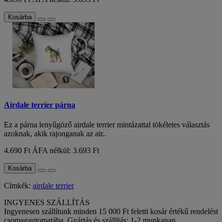
Kosárba
Airdale terrier párna
Ez a párna lenyűgöző airdale terrier mintázattal tökéletes választás
azoknak, akik rajonganak az air..
4.690 Ft
ÁFA nélkül: 3.693 Ft
Kosárba
Címkék:
airdale terrier
INGYENES SZÁLLÍTÁS
Ingyenesen szállítunk minden 15 000 Ft feletti kosár értékű rendelést
csomagautomatába. Gyártás és szállítás: 1-2 munkanap.