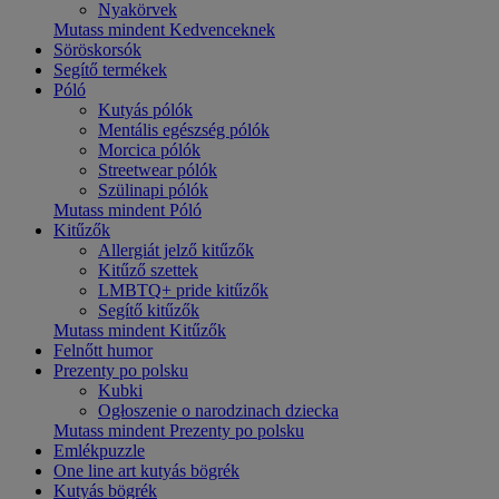
Nyakörvek
Mutass mindent Kedvenceknek
Söröskorsók
Segítő termékek
Póló
Kutyás pólók
Mentális egészség pólók
Morcica pólók
Streetwear pólók
Szülinapi pólók
Mutass mindent Póló
Kitűzők
Allergiát jelző kitűzők
Kitűző szettek
LMBTQ+ pride kitűzők
Segítő kitűzők
Mutass mindent Kitűzők
Felnőtt humor
Prezenty po polsku
Kubki
Ogłoszenie o narodzinach dziecka
Mutass mindent Prezenty po polsku
Emlékpuzzle
One line art kutyás bögrék
Kutyás bögrék