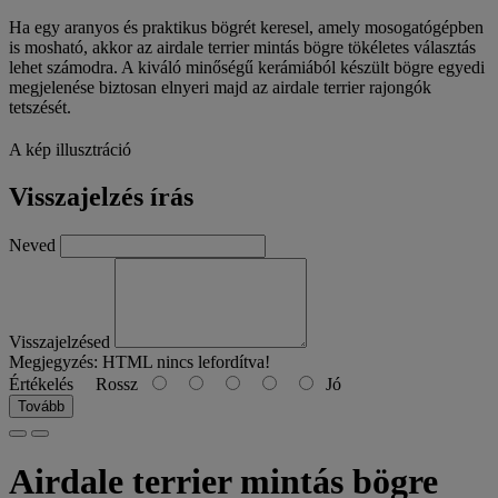
Ha egy aranyos és praktikus bögrét keresel, amely mosogatógépben
is mosható, akkor az airdale terrier mintás bögre tökéletes választás
lehet számodra. A kiváló minőségű kerámiából készült bögre egyedi
megjelenése biztosan elnyeri majd az airdale terrier rajongók
tetszését.
A kép illusztráció
Visszajelzés írás
Neved
Visszajelzésed
Megjegyzés:
HTML nincs lefordítva!
Értékelés
Rossz
Jó
Tovább
Airdale terrier mintás bögre