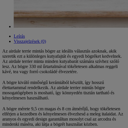
Leírás
Visszajelzések (0)
Az airdale terrie mintás bögre az ideális választás azoknak, akik
szeretik ezt a különleges kutyafajtát és egyedi bögréket kedvelnek.
Az airdale terrier minta minden kutyabarát számára szívhez szóló
lesz. Az bögre 330 ml űrtartalmával tökéletesen alkalmas reggeli
kávé, tea vagy forró csokoládé élvezetére.
A bögre kiváló minőségű kerámiából készült, így hosszú
élettartammal rendelkezik. Az airdale terrier mintás bögre
mosogatógépben is mosható, így könnyedén tisztán tartható és
kényelmesen használható.
A bögre mérete 9,5 cm magas és 8 cm átmérőjű, hogy tökéletesen
elférjen a kezedben és kényelmesen élvezhesd a meleg italaidat. Az
aranyos és egyedi design garantáltan mosolyt csal az arcodra és
mindenki máséra, aki látja a bögrét használat közben.