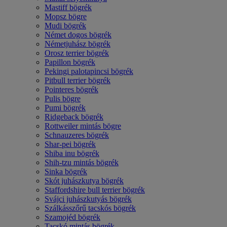
Mastiff bögrék
Mopsz bögre
Mudi bögrék
Német dogos bögrék
Németjuhász bögrék
Orosz terrier bögrék
Papillon bögrék
Pekingi palotapincsi bögrék
Pitbull terrier bögrék
Pointeres bögrék
Pulis bögre
Pumi bögrék
Ridgeback bögrék
Rottweiler mintás bögre
Schnauzeres bögrék
Shar-pei bögrék
Shiba inu bögrék
Shih-tzu mintás bögrék
Sinka bögrék
Skót juhászkutya bögrék
Staffordshire bull terrier bögrék
Svájci juhászkutyás bögrék
Szálkásszőrű tacskós bögrék
Szamojéd bögrék
Tacskó mintás bögrék