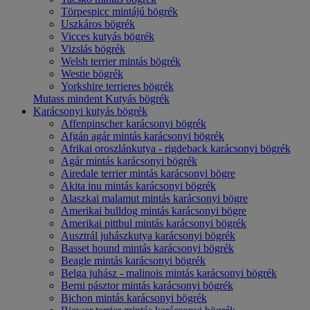
Törpespicc mintájú bögrék
Uszkáros bögrék
Vicces kutyás bögrék
Vizslás bögrék
Welsh terrier mintás bögrék
Westie bögrék
Yorkshire terrieres bögrék
Mutass mindent Kutyás bögrék
Karácsonyi kutyás bögrék
Affenpinscher karácsonyi bögrék
Afgán agár mintás karácsonyi bögrék
Afrikai oroszlánkutya - rigdeback karácsonyi bögrék
Agár mintás karácsonyi bögrék
Airedale terrier mintás karácsonyi bögre
Akita inu mintás karácsonyi bögrék
Alaszkai malamut mintás karácsonyi bögre
Amerikai bulldog mintás karácsonyi bögre
Amerikai pittbul mintás karácsonyi bögrék
Ausztrál juhászkutya karácsonyi bögrék
Basset hound mintás karácsonyi bögrék
Beagle mintás karácsonyi bögrék
Belga juhász - malinois mintás karácsonyi bögrék
Berni pásztor mintás karácsonyi bögrék
Bichon mintás karácsonyi bögrék