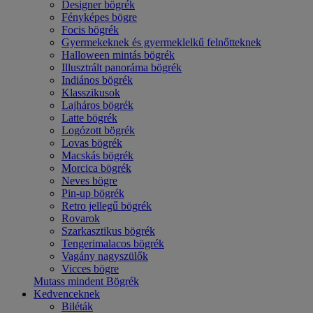
Designer bögrék
Fényképes bögre
Focis bögrék
Gyermekeknek és gyermeklelkű felnőtteknek
Halloween mintás bögrék
Illusztrált panoráma bögrék
Indiános bögrék
Klasszikusok
Lajháros bögrék
Latte bögrék
Logózott bögrék
Lovas bögrék
Macskás bögrék
Morcica bögrék
Neves bögre
Pin-up bögrék
Retro jellegű bögrék
Rovarok
Szarkasztikus bögrék
Tengerimalacos bögrék
Vagány nagyszülők
Vicces bögre
Mutass mindent Bögrék
Kedvenceknek
Biléták