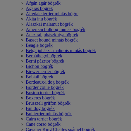
Afgán agár bögrék
Agaras bögrék
Airedale terrier mintás bögre
Akita inu bögrék
Alaszkai malamut bögrék
Amerikai bulldog mintás bögrék
Ausztrál juhászkutya bögrék
Basset hound mintás bögrék
Beagle bögrék
Belga juhász - malinois mintás bögrék
Bernáthegyi bögrék
Berni pásztor bögrék
Bichon bögrék
Biewer terrier bögrék
Bobtail bögrék
Bordeaux-i dog bögrék
Border collie bögrék
Boston terrier bögrék
Boxeres bögrék
Brüsszeli griffon bögrék
Bulldog bögrék
Bullterrier mintás bögrék
Cairn terrier bögrék
Cane corso bögrék
Cavalier King Charles spániel bögrék