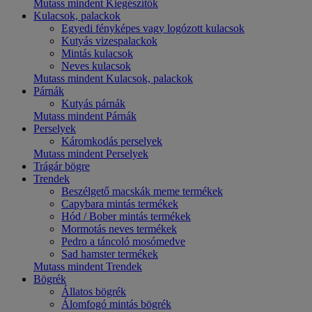
Mutass mindent Kiegészítők
Kulacsok, palackok
Egyedi fényképes vagy logózott kulacsok
Kutyás vizespalackok
Mintás kulacsok
Neves kulacsok
Mutass mindent Kulacsok, palackok
Párnák
Kutyás párnák
Mutass mindent Párnák
Perselyek
Káromkodás perselyek
Mutass mindent Perselyek
Trágár bögre
Trendek
Beszélgető macskák meme termékek
Capybara mintás termékek
Hód / Bober mintás termékek
Mormotás neves termékek
Pedro a táncoló mosómedve
Sad hamster termékek
Mutass mindent Trendek
Bögrék
Állatos bögrék
Álomfogó mintás bögrék