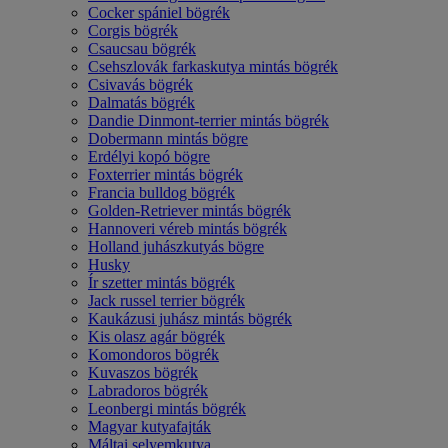
Cocker spániel bögrék
Corgis bögrék
Csaucsau bögrék
Csehszlovák farkaskutya mintás bögrék
Csivavás bögrék
Dalmatás bögrék
Dandie Dinmont-terrier mintás bögrék
Dobermann mintás bögre
Erdélyi kopó bögre
Foxterrier mintás bögrék
Francia bulldog bögrék
Golden-Retriever mintás bögrék
Hannoveri véreb mintás bögrék
Holland juhászkutyás bögre
Husky
Ír szetter mintás bögrék
Jack russel terrier bögrék
Kaukázusi juhász mintás bögrék
Kis olasz agár bögrék
Komondoros bögrék
Kuvaszos bögrék
Labradoros bögrék
Leonbergi mintás bögrék
Magyar kutyafajták
Máltai selyemkutya