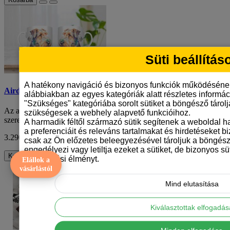
Süti beállítás
A hatékony navigáció és bizonyos funkciók működéséne
Airdale terrier mintás bögre
alábbiakban az egyes kategóriák alatt részletes informáci
"Szükséges" kategóriába sorolt sütiket a böngésző tárol
Az airdale terrie mintás bögre az ideális választás azoknak, akik
szükségesek a webhely alapvető funkcióihoz.
szeretik ezt a különleges kutyafaj..
A harmadik féltől származó sütik segítenek a weboldal 
a preferenciáit és releváns tartalmakat és hirdetéseket b
3.290 Ft
ÁFA nélkül: 2.591 Ft
csak az Ön előzetes beleegyezésével tároljuk a böngész
engedélyezi vagy letiltja ezeket a sütiket, de bizonyos süt
Kosárba
böngészési élményt.
Elállok a
vásárlástól
Mind elutasítása
Kiválasztottak elfogadá