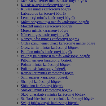
Jack Russel terrier mintás karácsonyi bögrék
Kis olasz agár karácsonyi bögrék
Kuvasz mintás karácsonyi bögrék
Labradoros karácsonyi bögrék
Leonbergi mintás karácsonyi bögrék
Máltai selyemkutya mintás karácsonyi bögrék
Masztiff mintás karácsonyi bögrék
Mopsz mintás karácsonyi bögre
Német dogos karácsonyi bögrék
Németjuhász mintás karácsonyi bögrék
Ordas színű németjuhász karácsonyi mintás bögre
Orosz terrier mintás karácsonyi bögrék
Papillon mintás karácsonyi bögrék
Pekingi palotapincsi mintás karácsonyi bögrék
Pitbull terrieres karácsonyi bögrék
Pointer mintás karácsonyi bögrék
Puli mintás karácsonyi bögrék
Rottweiler mintás karácsonyi bögre
Schnauzeres karácsonyi bögrék
Shar pei karácsonyi bögrék
Shiba inu karácsonyi bögrék
Shih-tzu mintás karácsonyi bögrék
Skót juhászkutya mintás karácsonyi bögrék
Staffordshire bullterrier mintás karácsonyi bögrék
Svájci juhászkutyás karácsonyi bögrék