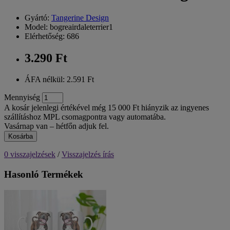
Gyártó:
Tangerine Design
Model: bogreairdaleterrier1
Elérhetőség: 686
3.290 Ft
ÁFA nélkül: 2.591 Ft
Mennyiség
A kosár jelenlegi értékével még 15 000 Ft hiányzik az ingyenes
szállításhoz MPL csomagpontra vagy automatába.
Vasárnap van – hétfőn adjuk fel.
Kosárba
0 visszajelzések
/
Visszajelzés írás
Hasonló Termékek