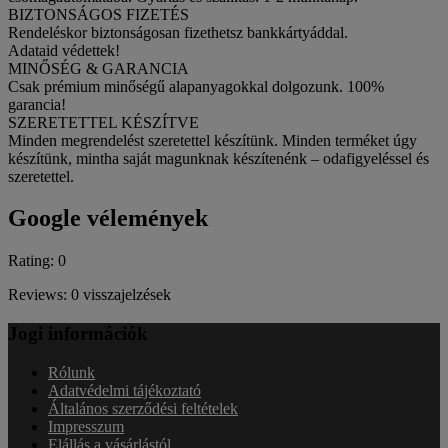
BIZTONSÁGOS FIZETÉS
Rendeléskor biztonságosan fizethetsz bankkártyáddal.
Adataid védettek!
MINŐSÉG & GARANCIA
Csak prémium minőségű alapanyagokkal dolgozunk. 100%
garancia!
SZERETETTEL KÉSZÍTVE
Minden megrendelést szeretettel készítünk. Minden terméket úgy
készítünk, mintha saját magunknak készítenénk – odafigyeléssel és
szeretettel.
Google vélemények
Rating: 0
Reviews: 0 visszajelzések
Jogi információk
Rólunk
Adatvédelmi tájékoztató
Általános szerződési feltételek
Impresszum
Elállás a vásárlástól