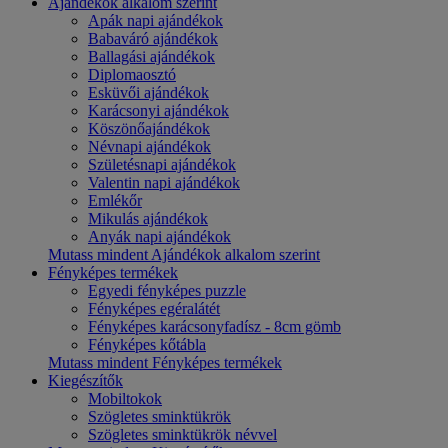
Ajándékok alkalom szerint
Apák napi ajándékok
Babaváró ajándékok
Ballagási ajándékok
Diplomaosztó
Esküvői ajándékok
Karácsonyi ajándékok
Köszönőajándékok
Névnapi ajándékok
Születésnapi ajándékok
Valentin napi ajándékok
Emlékőr
Mikulás ajándékok
Anyák napi ajándékok
Mutass mindent Ajándékok alkalom szerint
Fényképes termékek
Egyedi fényképes puzzle
Fényképes egéralátét
Fényképes karácsonyfadísz - 8cm gömb
Fényképes kőtábla
Mutass mindent Fényképes termékek
Kiegészítők
Mobiltokok
Szögletes sminktükrök
Szögletes sminktükrök névvel