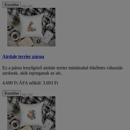
Kosárba
Airdale terrier párna
Ez a párna lenyűgöző airdale terrier mintázattal tökéletes választás
azoknak, akik rajonganak az air..
4.690 Ft
ÁFA nélkül: 3.693 Ft
Kosárba