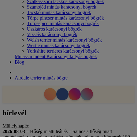
Szálkásszőrű tacskós karácsonyi bögrék
Szamojéd mintás karácsonyi bögrék
Tacskó mintás karácsonyi bögrék
Törpe pincser mintás karácsonyi bögrék
Törpespicc mintás karácsonyi bögrék
Uszkáros karácsonyi bögrék
Vizslás karácsonyi bögrék
Welsh terrier mintás karácsonyi bögrék
Westie mintás karácsonyi bögrék
Yorkshire terrieres karácsonyi bögrék
Mutass mindent Karácsonyi kutyás bögrék
Blog
Airdale terrier mintás bögre
hírlevél
Műhelynapló:
2026-08-03
– Hőség miatti leállás – Sajnos a hőség miatt
kénytelenek vagyunk a gyártást szüneteltetni, mert a hőprések 180