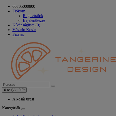
06705000800
Fiókom
Regisztrálok
Bejelentkezés
Kívánságlista (0)
Vásárló Kosár
Fizetés
0 árú(k) - 0 Ft
A kosár üres!
Kategóriák