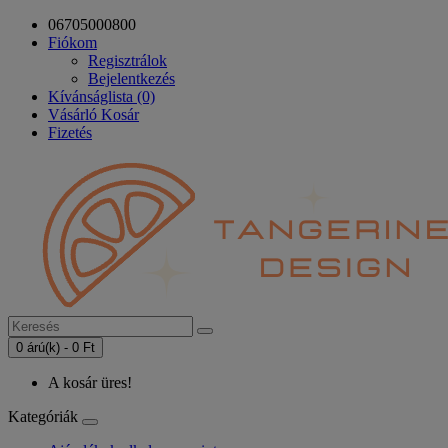
06705000800
Fiókom
Regisztrálok
Bejelentkezés
Kívánságlista (0)
Vásárló Kosár
Fizetés
0 árú(k) - 0 Ft
A kosár üres!
Kategóriák