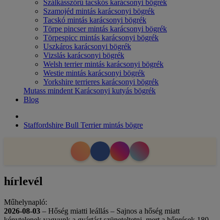
Szálkásszőrű tacskós karácsonyi bögrék
Szamojéd mintás karácsonyi bögrék
Tacskó mintás karácsonyi bögrék
Törpe pincser mintás karácsonyi bögrék
Törpespicc mintás karácsonyi bögrék
Uszkáros karácsonyi bögrék
Vizslás karácsonyi bögrék
Welsh terrier mintás karácsonyi bögrék
Westie mintás karácsonyi bögrék
Yorkshire terrieres karácsonyi bögrék
Mutass mindent Karácsonyi kutyás bögrék
Blog
Staffordshire Bull Terrier mintás bögre
hírlevél
Műhelynapló:
2026-08-03
– Hőség miatti leállás – Sajnos a hőség miatt
kénytelenek vagyunk a gyártást szüneteltetni, mert a hőprések 180