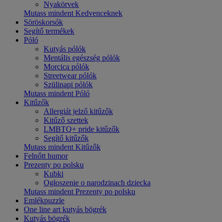
Nyakörvek
Mutass mindent Kedvenceknek
Söröskorsók
Segítő termékek
Póló
Kutyás pólók
Mentális egészség pólók
Morcica pólók
Streetwear pólók
Szülinapi pólók
Mutass mindent Póló
Kitűzők
Allergiát jelző kitűzők
Kitűző szettek
LMBTQ+ pride kitűzők
Segítő kitűzők
Mutass mindent Kitűzők
Felnőtt humor
Prezenty po polsku
Kubki
Ogłoszenie o narodzinach dziecka
Mutass mindent Prezenty po polsku
Emlékpuzzle
One line art kutyás bögrék
Kutyás bögrék