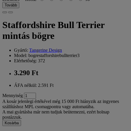
Tovább
Staffordshire Bull Terrier
mintás bögre
Gyártó:
Tangerine Design
Model: bogrestafforshirebullterrier3
Elérhetőség: 372
3.290 Ft
ÁFA nélkül: 2.591 Ft
Mennyiség
A kosár jelenlegi értékével még 15 000 Ft hiányzik az ingyenes
szállításhoz MPL csomagpontra vagy automatába.
A mai gyártásba már nem tudjuk beütemezni, ezért holnap
postázzuk.
Kosárba