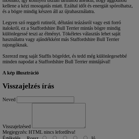
mosható, így könnyen tisztán tarthatod anélkül, hogy aggódnod
kellene a kézi mosogatás miatt. Ezáltal időt és energiát spórolhatsz,
és a bögre mindig készen áll az újrahasználatra.
Legyen szó reggeli rutinról, délutáni teázásról vagy esti forró
italokról, ez a Staffordshire Bull Terrier mintás bögre mindig
különlegessé teszi az élményt. Tökéletes választás lehet saját
használatra vagy ajándékként más Staffordshire Bull Terrier
rajongóknak.
Szerezd meg saját Staffis bögrédet, és tedd még különlegesebbé
minden napodat a Staffordshire Bull Terrier mintájával!
A kép illusztráció
Visszajelzés írás
Neved
Visszajelzésed
Megjegyzés:
HTML nincs lefordítva!
Értékelés
Rossz
Jó