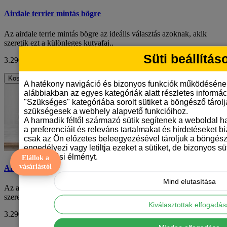
Airdale terrier mintás bögre
Az airdale terrie mintás bögre az ideális választás azoknak, akik
szeretik ezt a különleges kutyafaj..
Süti beállítás
3.290 Ft
ÁFA nélkül: 2.591 Ft
Kosárba
A hatékony navigáció és bizonyos funkciók működéséne
alábbiakban az egyes kategóriák alatt részletes informáci
"Szükséges" kategóriába sorolt sütiket a böngésző tárol
szükségesek a webhely alapvető funkcióihoz.
A harmadik féltől származó sütik segítenek a weboldal 
a preferenciáit és releváns tartalmakat és hirdetéseket b
csak az Ön előzetes beleegyezésével tároljuk a böngész
engedélyezi vagy letiltja ezeket a sütiket, de bizonyos süt
böngészési élményt.
Elállok a
vásárlástól
Airdale terrier mintás bögre
Mind elutasítása
Az airdale terrie mintás bögre az ideális választás azoknak, akik
szeretik ezt a különleges kutyafaj..
Kiválasztottak elfogadá
3.290 Ft
ÁFA nélkül: 2.591 Ft