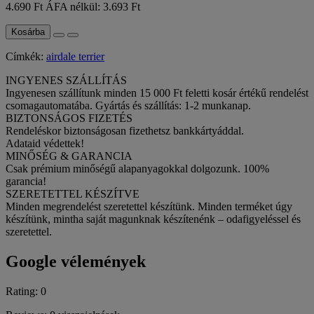
4.690 Ft
ÁFA nélkül: 3.693 Ft
Kosárba
Címkék:
airdale terrier
INGYENES SZÁLLÍTÁS
Ingyenesen szállítunk minden 15 000 Ft feletti kosár értékű rendelést
csomagautomatába. Gyártás és szállítás: 1-2 munkanap.
BIZTONSÁGOS FIZETÉS
Rendeléskor biztonságosan fizethetsz bankkártyáddal.
Adataid védettek!
MINŐSÉG & GARANCIA
Csak prémium minőségű alapanyagokkal dolgozunk. 100%
garancia!
SZERETETTEL KÉSZÍTVE
Minden megrendelést szeretettel készítünk. Minden terméket úgy
készítünk, mintha saját magunknak készítenénk – odafigyeléssel és
szeretettel.
Google vélemények
Rating: 0