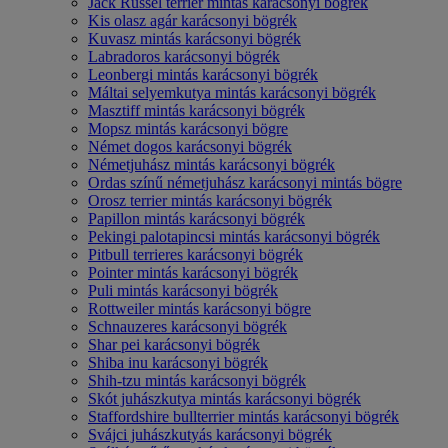
Jack Russel terrier mintás karácsonyi bögrék
Kis olasz agár karácsonyi bögrék
Kuvasz mintás karácsonyi bögrék
Labradoros karácsonyi bögrék
Leonbergi mintás karácsonyi bögrék
Máltai selyemkutya mintás karácsonyi bögrék
Masztiff mintás karácsonyi bögrék
Mopsz mintás karácsonyi bögre
Német dogos karácsonyi bögrék
Németjuhász mintás karácsonyi bögrék
Ordas színű németjuhász karácsonyi mintás bögre
Orosz terrier mintás karácsonyi bögrék
Papillon mintás karácsonyi bögrék
Pekingi palotapincsi mintás karácsonyi bögrék
Pitbull terrieres karácsonyi bögrék
Pointer mintás karácsonyi bögrék
Puli mintás karácsonyi bögrék
Rottweiler mintás karácsonyi bögre
Schnauzeres karácsonyi bögrék
Shar pei karácsonyi bögrék
Shiba inu karácsonyi bögrék
Shih-tzu mintás karácsonyi bögrék
Skót juhászkutya mintás karácsonyi bögrék
Staffordshire bullterrier mintás karácsonyi bögrék
Svájci juhászkutyás karácsonyi bögrék