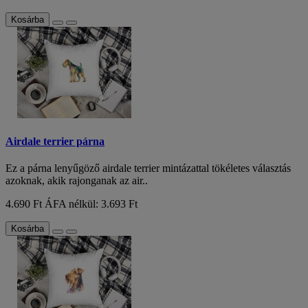
Kosárba
Airdale terrier párna
Ez a párna lenyűgöző airdale terrier mintázattal tökéletes választás
azoknak, akik rajonganak az air..
4.690 Ft
ÁFA nélkül: 3.693 Ft
Kosárba