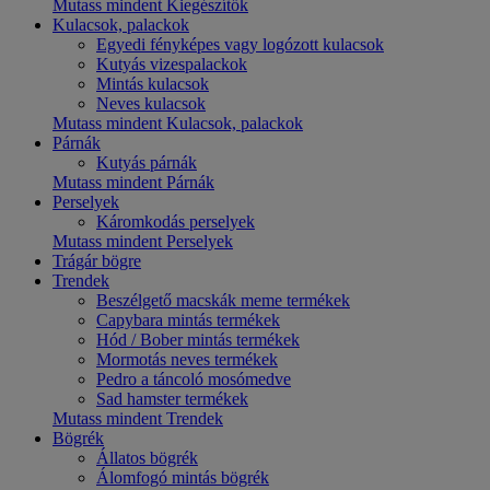
Mutass mindent Kiegészítők
Kulacsok, palackok
Egyedi fényképes vagy logózott kulacsok
Kutyás vizespalackok
Mintás kulacsok
Neves kulacsok
Mutass mindent Kulacsok, palackok
Párnák
Kutyás párnák
Mutass mindent Párnák
Perselyek
Káromkodás perselyek
Mutass mindent Perselyek
Trágár bögre
Trendek
Beszélgető macskák meme termékek
Capybara mintás termékek
Hód / Bober mintás termékek
Mormotás neves termékek
Pedro a táncoló mosómedve
Sad hamster termékek
Mutass mindent Trendek
Bögrék
Állatos bögrék
Álomfogó mintás bögrék