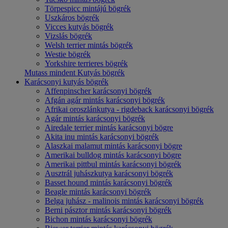
Törpespicc mintájú bögrék
Uszkáros bögrék
Vicces kutyás bögrék
Vizslás bögrék
Welsh terrier mintás bögrék
Westie bögrék
Yorkshire terrieres bögrék
Mutass mindent Kutyás bögrék
Karácsonyi kutyás bögrék
Affenpinscher karácsonyi bögrék
Afgán agár mintás karácsonyi bögrék
Afrikai oroszlánkutya - rigdeback karácsonyi bögrék
Agár mintás karácsonyi bögrék
Airedale terrier mintás karácsonyi bögre
Akita inu mintás karácsonyi bögrék
Alaszkai malamut mintás karácsonyi bögre
Amerikai bulldog mintás karácsonyi bögre
Amerikai pittbul mintás karácsonyi bögrék
Ausztrál juhászkutya karácsonyi bögrék
Basset hound mintás karácsonyi bögrék
Beagle mintás karácsonyi bögrék
Belga juhász - malinois mintás karácsonyi bögrék
Berni pásztor mintás karácsonyi bögrék
Bichon mintás karácsonyi bögrék