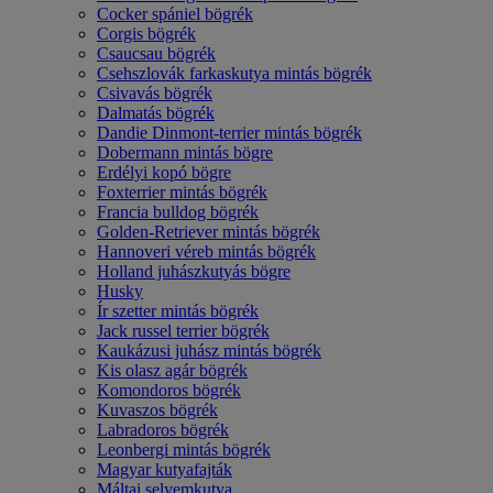
Cocker spániel bögrék
Corgis bögrék
Csaucsau bögrék
Csehszlovák farkaskutya mintás bögrék
Csivavás bögrék
Dalmatás bögrék
Dandie Dinmont-terrier mintás bögrék
Dobermann mintás bögre
Erdélyi kopó bögre
Foxterrier mintás bögrék
Francia bulldog bögrék
Golden-Retriever mintás bögrék
Hannoveri véreb mintás bögrék
Holland juhászkutyás bögre
Husky
Ír szetter mintás bögrék
Jack russel terrier bögrék
Kaukázusi juhász mintás bögrék
Kis olasz agár bögrék
Komondoros bögrék
Kuvaszos bögrék
Labradoros bögrék
Leonbergi mintás bögrék
Magyar kutyafajták
Máltai selyemkutya