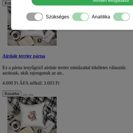
Minden elfogadása
Kosárba
Szükséges
Analitika
Airdale terrier párna
Ez a párna lenyűgöző airdale terrier mintázattal tökéletes választás
azoknak, akik rajonganak az air..
4.690 Ft
ÁFA nélkül: 3.693 Ft
Kosárba