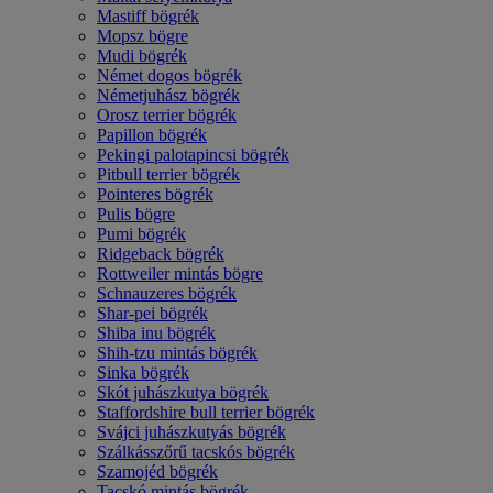
Mastiff bögrék
Mopsz bögre
Mudi bögrék
Német dogos bögrék
Németjuhász bögrék
Orosz terrier bögrék
Papillon bögrék
Pekingi palotapincsi bögrék
Pitbull terrier bögrék
Pointeres bögrék
Pulis bögre
Pumi bögrék
Ridgeback bögrék
Rottweiler mintás bögre
Schnauzeres bögrék
Shar-pei bögrék
Shiba inu bögrék
Shih-tzu mintás bögrék
Sinka bögrék
Skót juhászkutya bögrék
Staffordshire bull terrier bögrék
Svájci juhászkutyás bögrék
Szálkásszőrű tacskós bögrék
Szamojéd bögrék
Tacskó mintás bögrék