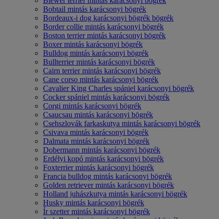
Biewer terrier mintás karácsonyi bögrék
Bobtail mintás karácsonyi bögrék
Bordeaux-i dog karácsonyi bögrék bögrék
Border collie mintás karácsonyi bögrék
Boston terrier mintás karácsonyi bögrék
Boxer mintás karácsonyi bögrék
Bulldog mintás karácsonyi bögrék
Bullterrier mintás karácsonyi bögrék
Cairn terrier mintás karácsonyi bögrék
Cane corso mintás karácsonyi bögrék
Cavalier King Charles spániel karácsonyi bögrék
Cocker spániel mintás karácsonyi bögrék
Corgi mintás karácsonyi bögrék
Csaucsau mintás karácsonyi bögrék
Csehszlovák farkaskutya mintás karácsonyi bögrék
Csivava mintás karácsonyi bögrék
Dalmata mintás karácsonyi bögrék
Dobermann mintás karácsonyi bögrék
Erdélyi kopó mintás karácsonyi bögrék
Foxterrier mintás karácsonyi bögrék
Francia bulldog mintás karácsonyi bögrék
Golden retriever mintás karácsonyi bögrék
Holland juhászkutya mintás karácsonyi bögrék
Husky mintás karácsonyi bögrék
Ír szetter mintás karácsonyi bögrék