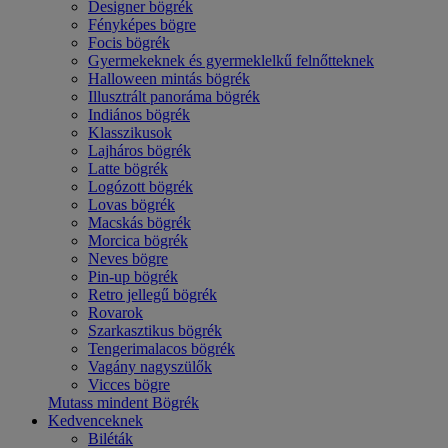
Designer bögrék
Fényképes bögre
Focis bögrék
Gyermekeknek és gyermeklelkű felnőtteknek
Halloween mintás bögrék
Illusztrált panoráma bögrék
Indiános bögrék
Klasszikusok
Lajháros bögrék
Latte bögrék
Logózott bögrék
Lovas bögrék
Macskás bögrék
Morcica bögrék
Neves bögre
Pin-up bögrék
Retro jellegű bögrék
Rovarok
Szarkasztikus bögrék
Tengerimalacos bögrék
Vagány nagyszülők
Vicces bögre
Mutass mindent Bögrék
Kedvenceknek
Biléták