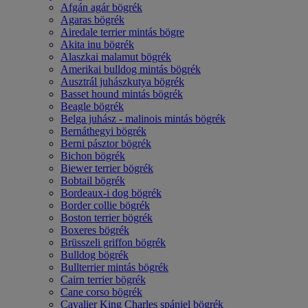
Afgán agár bögrék
Agaras bögrék
Airedale terrier mintás bögre
Akita inu bögrék
Alaszkai malamut bögrék
Amerikai bulldog mintás bögrék
Ausztrál juhászkutya bögrék
Basset hound mintás bögrék
Beagle bögrék
Belga juhász - malinois mintás bögrék
Bernáthegyi bögrék
Berni pásztor bögrék
Bichon bögrék
Biewer terrier bögrék
Bobtail bögrék
Bordeaux-i dog bögrék
Border collie bögrék
Boston terrier bögrék
Boxeres bögrék
Brüsszeli griffon bögrék
Bulldog bögrék
Bullterrier mintás bögrék
Cairn terrier bögrék
Cane corso bögrék
Cavalier King Charles spániel bögrék