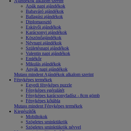
Ajándékok alkalom szerint
Apák napi ajándékok
Babaváró ajándékok
Ballagási ajándékok
Diplomaosztó
Esküvői ajándékok
Karácsonyi ajándékok
Köszönőajándékok
Névnapi ajándékok
Születésnapi ajándékok
Valentin napi ajándékok
Emlékőr
Mikulás ajándékok
Anyák napi ajándékok
Mutass mindent Ajándékok alkalom szerint
Fényképes termékek
Egyedi fényképes puzzle
Fényképes egéralátét
Fényképes karácsonyfadísz - 8cm gömb
Fényképes kőtábla
Mutass mindent Fényképes termékek
Kiegészítők
Mobiltokok
Szögletes sminktükrök
Szögletes sminktükrök névvel