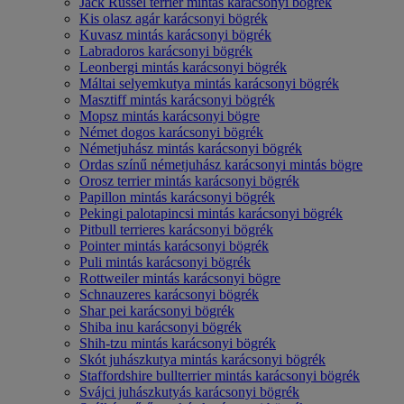
Jack Russel terrier mintás karácsonyi bögrék
Kis olasz agár karácsonyi bögrék
Kuvasz mintás karácsonyi bögrék
Labradoros karácsonyi bögrék
Leonbergi mintás karácsonyi bögrék
Máltai selyemkutya mintás karácsonyi bögrék
Masztiff mintás karácsonyi bögrék
Mopsz mintás karácsonyi bögre
Német dogos karácsonyi bögrék
Németjuhász mintás karácsonyi bögrék
Ordas színű németjuhász karácsonyi mintás bögre
Orosz terrier mintás karácsonyi bögrék
Papillon mintás karácsonyi bögrék
Pekingi palotapincsi mintás karácsonyi bögrék
Pitbull terrieres karácsonyi bögrék
Pointer mintás karácsonyi bögrék
Puli mintás karácsonyi bögrék
Rottweiler mintás karácsonyi bögre
Schnauzeres karácsonyi bögrék
Shar pei karácsonyi bögrék
Shiba inu karácsonyi bögrék
Shih-tzu mintás karácsonyi bögrék
Skót juhászkutya mintás karácsonyi bögrék
Staffordshire bullterrier mintás karácsonyi bögrék
Svájci juhászkutyás karácsonyi bögrék