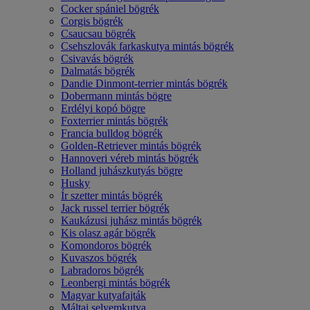
Cocker spániel bögrék
Corgis bögrék
Csaucsau bögrék
Csehszlovák farkaskutya mintás bögrék
Csivavás bögrék
Dalmatás bögrék
Dandie Dinmont-terrier mintás bögrék
Dobermann mintás bögre
Erdélyi kopó bögre
Foxterrier mintás bögrék
Francia bulldog bögrék
Golden-Retriever mintás bögrék
Hannoveri véreb mintás bögrék
Holland juhászkutyás bögre
Husky
Ír szetter mintás bögrék
Jack russel terrier bögrék
Kaukázusi juhász mintás bögrék
Kis olasz agár bögrék
Komondoros bögrék
Kuvaszos bögrék
Labradoros bögrék
Leonbergi mintás bögrék
Magyar kutyafajták
Máltai selyemkutya