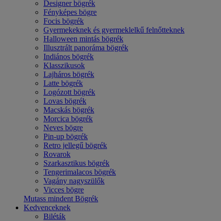
Designer bögrék
Fényképes bögre
Focis bögrék
Gyermekeknek és gyermeklelkű felnőtteknek
Halloween mintás bögrék
Illusztrált panoráma bögrék
Indiános bögrék
Klasszikusok
Lajháros bögrék
Latte bögrék
Logózott bögrék
Lovas bögrék
Macskás bögrék
Morcica bögrék
Neves bögre
Pin-up bögrék
Retro jellegű bögrék
Rovarok
Szarkasztikus bögrék
Tengerimalacos bögrék
Vagány nagyszülők
Vicces bögre
Mutass mindent Bögrék
Kedvenceknek
Biléták