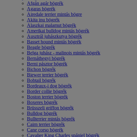
Afgán agár bögrék
Agaras bögrék
Airedale terrier mintás bögre
Akita inu bögrék
Alaszkai malamut bögrék
Amerikai bulldog mintás bögrék
Ausztrál juhászkutya bögrék
Basset hound mintás bögrék
Beagle bögrék
Belga juhász - malinois mintás bögrék
Bernáthegyi bögrék
Berni pásztor bögrék
Bichon bögrék
Biewer terrier bögrék
Bobtail bögrék
Bordeaux-i dog bögrék
Border collie bögrék
Boston terrier bögrék
Boxeres bögrék
Brüsszeli griffon bögrék
Bulldog bögrék
Bullterrier mintás bögrék
Cairn terrier bögrék
Cane corso bögrék
Cavalier King Charles spániel bögrék