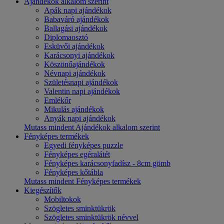
Ajándékok alkalom szerint
Apák napi ajándékok
Babaváró ajándékok
Ballagási ajándékok
Diplomaosztó
Esküvői ajándékok
Karácsonyi ajándékok
Köszönőajándékok
Névnapi ajándékok
Születésnapi ajándékok
Valentin napi ajándékok
Emlékőr
Mikulás ajándékok
Anyák napi ajándékok
Mutass mindent Ajándékok alkalom szerint
Fényképes termékek
Egyedi fényképes puzzle
Fényképes egéralátét
Fényképes karácsonyfadísz - 8cm gömb
Fényképes kőtábla
Mutass mindent Fényképes termékek
Kiegészítők
Mobiltokok
Szögletes sminktükrök
Szögletes sminktükrök névvel