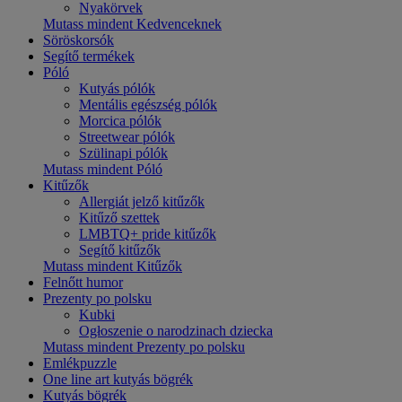
Nyakörvek
Mutass mindent Kedvenceknek
Söröskorsók
Segítő termékek
Póló
Kutyás pólók
Mentális egészség pólók
Morcica pólók
Streetwear pólók
Szülinapi pólók
Mutass mindent Póló
Kitűzők
Allergiát jelző kitűzők
Kitűző szettek
LMBTQ+ pride kitűzők
Segítő kitűzők
Mutass mindent Kitűzők
Felnőtt humor
Prezenty po polsku
Kubki
Ogłoszenie o narodzinach dziecka
Mutass mindent Prezenty po polsku
Emlékpuzzle
One line art kutyás bögrék
Kutyás bögrék