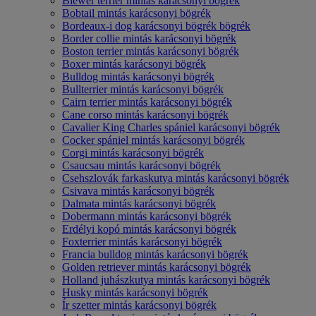
Biewer terrier mintás karácsonyi bögrék
Bobtail mintás karácsonyi bögrék
Bordeaux-i dog karácsonyi bögrék bögrék
Border collie mintás karácsonyi bögrék
Boston terrier mintás karácsonyi bögrék
Boxer mintás karácsonyi bögrék
Bulldog mintás karácsonyi bögrék
Bullterrier mintás karácsonyi bögrék
Cairn terrier mintás karácsonyi bögrék
Cane corso mintás karácsonyi bögrék
Cavalier King Charles spániel karácsonyi bögrék
Cocker spániel mintás karácsonyi bögrék
Corgi mintás karácsonyi bögrék
Csaucsau mintás karácsonyi bögrék
Csehszlovák farkaskutya mintás karácsonyi bögrék
Csivava mintás karácsonyi bögrék
Dalmata mintás karácsonyi bögrék
Dobermann mintás karácsonyi bögrék
Erdélyi kopó mintás karácsonyi bögrék
Foxterrier mintás karácsonyi bögrék
Francia bulldog mintás karácsonyi bögrék
Golden retriever mintás karácsonyi bögrék
Holland juhászkutya mintás karácsonyi bögrék
Husky mintás karácsonyi bögrék
Ír szetter mintás karácsonyi bögrék