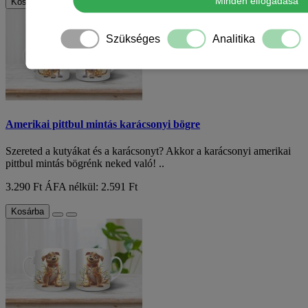
Minden elfogadása
Kosárba
Szükséges
Analitika
Amerikai pittbul mintás karácsonyi bögre
Szereted a kutyákat és a karácsonyt? Akkor a karácsonyi amerikai
pittbul mintás bögrénk neked való! ..
3.290 Ft
ÁFA nélkül: 2.591 Ft
Kosárba