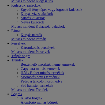
Mutass mindent Kiegészítők
Kulacsok, palackok
Egyedi fényképes vagy logózott kulacsok
Kutyás vizespalackok
Mintás kulacsok
Neves kulacsok
Mutass mindent Kulacsok, palackok
Párnák
Kutyás párnák
Mutass mindent Párnák
Perselyek
Káromkodás perselyek
Mutass mindent Perselyek
Trágár bögre
Trendek
Beszélgető macskák meme termékek
Capybara mintás termékek
Hód / Bober mintás termékek
Mormotás neves termékek
Pedro a táncoló mosómedve
Sad hamster termékek
Mutass mindent Trendek
Bögrék
Állatos bögrék
Álomfogó mintás bögrék