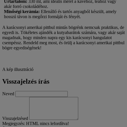
Űrtartalom
:
330 ml, ami ideális méret a kávéhoz, teához vagy
akár forró csokoládéhoz.
Minőségi kerámia
:
Ellenálló és tartós anyagból készült, amely
hosszú távon is megőrzi formáját és fényét.
A karácsonyi amerikai pittbul mintás bögrénk nemcsak praktikus, de
egyedi is. Tökéletes ajándék a kutyabarátok számára, vagy akár saját
magadnak, hogy minden napra egy kis karácsonyi hangulatot
csempéssz. Rendeld meg most, és örülj a karácsonyi amerikai pittbul
bögre egyediségének!
A kép illusztráció
Visszajelzés írás
Neved
Visszajelzésed
Megjegyzés:
HTML nincs lefordítva!