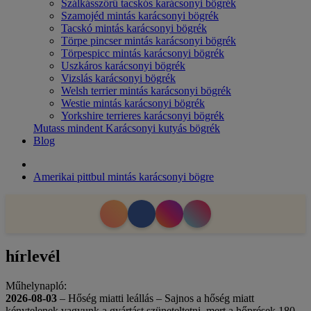
Szálkásszőrű tacskós karácsonyi bögrék
Szamojéd mintás karácsonyi bögrék
Tacskó mintás karácsonyi bögrék
Törpe pincser mintás karácsonyi bögrék
Törpespicc mintás karácsonyi bögrék
Uszkáros karácsonyi bögrék
Vizslás karácsonyi bögrék
Welsh terrier mintás karácsonyi bögrék
Westie mintás karácsonyi bögrék
Yorkshire terrieres karácsonyi bögrék
Mutass mindent Karácsonyi kutyás bögrék
Blog
Amerikai pittbul mintás karácsonyi bögre
hírlevél
Műhelynapló:
2026-08-03
– Hőség miatti leállás – Sajnos a hőség miatt
kénytelenek vagyunk a gyártást szüneteltetni, mert a hőprések 180