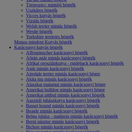
Törpespicc mintájú bögrék
Uszkáros bögrék
Vicces kutyás bögrék
Vizslás bögrék
Welsh terrier mintás bögrék
Westie bögrék
Yorkshire terrieres bögrék
Mutass mindent Kutyás bögrék
Karácsonyi kutyás bögrék
Affenpinscher karácsonyi bögrék
Afgán agár mintás karácsonyi bögrék
Afrikai oroszlánkutya - rigdeback karácsonyi bögrék
Agár mintás karácsonyi bögrék
Airedale terrier mintás karácsonyi bögre
Akita inu mintás karácsonyi bögrék
Alaszkai malamut mintás karácsonyi bögre
Amerikai bulldog mintás karácsonyi bögre
Amerikai pittbul mintás karácsonyi bögrék
Ausztrál juhászkutya karácsonyi bögrék
Basset hound mintás karácsonyi bögrék
Beagle mintás karácsonyi bögrék
Belga juhász - malinois mintás karácsonyi bögrék
Berni pásztor mintás karácsonyi bögrék
Bichon mintás karácsonyi bögrék