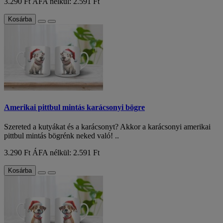
3.290 Ft
ÁFA nélkül: 2.591 Ft
Kosárba
Amerikai pittbul mintás karácsonyi bögre
Szereted a kutyákat és a karácsonyt? Akkor a karácsonyi amerikai
pittbul mintás bögrénk neked való! ..
3.290 Ft
ÁFA nélkül: 2.591 Ft
Kosárba