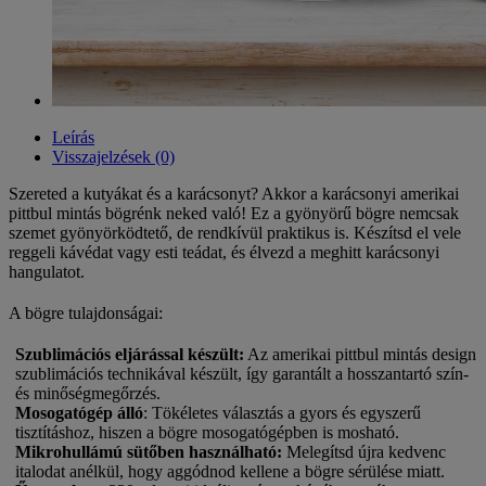
Leírás
Visszajelzések (0)
Szereted a kutyákat és a karácsonyt? Akkor a karácsonyi amerikai
pittbul mintás bögrénk neked való! Ez a gyönyörű bögre nemcsak
szemet gyönyörködtető, de rendkívül praktikus is. Készítsd el vele
reggeli kávédat vagy esti teádat, és élvezd a meghitt karácsonyi
hangulatot.
A bögre tulajdonságai:
Szublimációs eljárással készült
:
Az amerikai pittbul mintás design
szublimációs technikával készült, így garantált a hosszantartó szín-
és minőségmegőrzés.
Mosogatógép álló
: Tökéletes választás a gyors és egyszerű
tisztításhoz, hiszen a bögre mosogatógépben is mosható.
Mikrohullámú sütőben használható
:
Melegítsd újra kedvenc
italodat anélkül, hogy aggódnod kellene a bögre sérülése miatt.