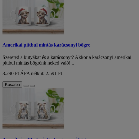
Amerikai pittbul mintás karácsonyi bögre
Szereted a kutyákat és a karácsonyt? Akkor a karácsonyi amerikai
pittbul mintás bögrénk neked való! ..
3.290 Ft
ÁFA nélkül: 2.591 Ft
Kosárba