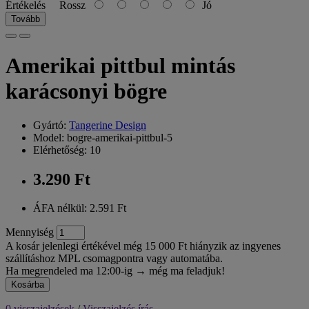
Értékelés
Rossz
Jó
Tovább
Amerikai pittbul mintás
karácsonyi bögre
Gyártó:
Tangerine Design
Model: bogre-amerikai-pittbul-5
Elérhetőség: 10
3.290 Ft
ÁFA nélkül: 2.591 Ft
Mennyiség
A kosár jelenlegi értékével még 15 000 Ft hiányzik az ingyenes
szállításhoz MPL csomagpontra vagy automatába.
Ha megrendeled ma 12:00-ig → még ma feladjuk!
Kosárba
0 visszajelzések
/
Visszajelzés írás