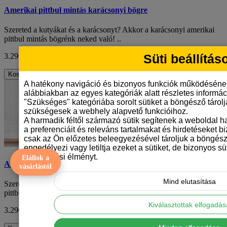
Amerikai pittbul mintás karácsonyi bögre
Szereted a kutyákat és a karácsonyt? Akkor a karácsonyi amerikai
pittbul mintás bögrénk neked való! ..
Süti beállítás
3.290 Ft
ÁFA nélkül: 2.591 Ft
Kosárba
A hatékony navigáció és bizonyos funkciók működéséne
alábbiakban az egyes kategóriák alatt részletes informáci
"Szükséges" kategóriába sorolt sütiket a böngésző tárol
szükségesek a webhely alapvető funkcióihoz.
A harmadik féltől származó sütik segítenek a weboldal 
a preferenciáit és releváns tartalmakat és hirdetéseket b
csak az Ön előzetes beleegyezésével tároljuk a böngész
engedélyezi vagy letiltja ezeket a sütiket, de bizonyos süt
böngészési élményt.
Elállok a
Amerikai pittbul mintás karácsonyi bögre
vásárlástól
Mind elutasítása
Szereted a kutyákat és a karácsonyt? Akkor a karácsonyi amerikai
pittbul mintás bögrénk neked való! ..
Kiválasztottak elfogadá
3.290 Ft
ÁFA nélkül: 2.591 Ft