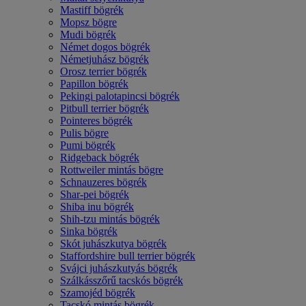
Mastiff bögrék
Mopsz bögre
Mudi bögrék
Német dogos bögrék
Németjuhász bögrék
Orosz terrier bögrék
Papillon bögrék
Pekingi palotapincsi bögrék
Pitbull terrier bögrék
Pointeres bögrék
Pulis bögre
Pumi bögrék
Ridgeback bögrék
Rottweiler mintás bögre
Schnauzeres bögrék
Shar-pei bögrék
Shiba inu bögrék
Shih-tzu mintás bögrék
Sinka bögrék
Skót juhászkutya bögrék
Staffordshire bull terrier bögrék
Svájci juhászkutyás bögrék
Szálkásszőrű tacskós bögrék
Szamojéd bögrék
Tacskó mintás bögrék