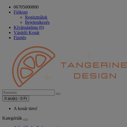
06705000800
Fiókom
Regisztrálok
Bejelentkezés
Kívánságlista (0)
Vásárló Kosár
Fizetés
0 árú(k) - 0 Ft
A kosár üres!
Kategóriák