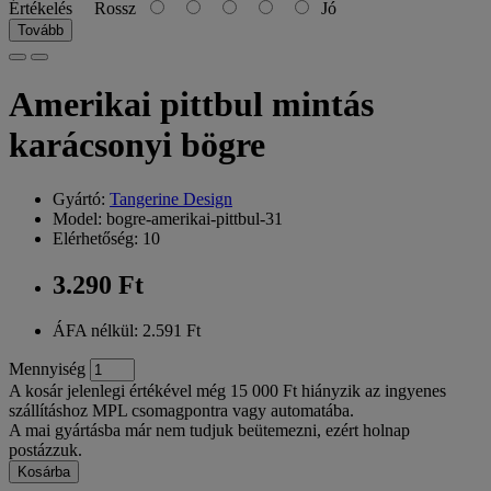
Értékelés
Rossz
Jó
Tovább
Amerikai pittbul mintás
karácsonyi bögre
Gyártó:
Tangerine Design
Model: bogre-amerikai-pittbul-31
Elérhetőség: 10
3.290 Ft
ÁFA nélkül: 2.591 Ft
Mennyiség
A kosár jelenlegi értékével még 15 000 Ft hiányzik az ingyenes
szállításhoz MPL csomagpontra vagy automatába.
A mai gyártásba már nem tudjuk beütemezni, ezért holnap
postázzuk.
Kosárba