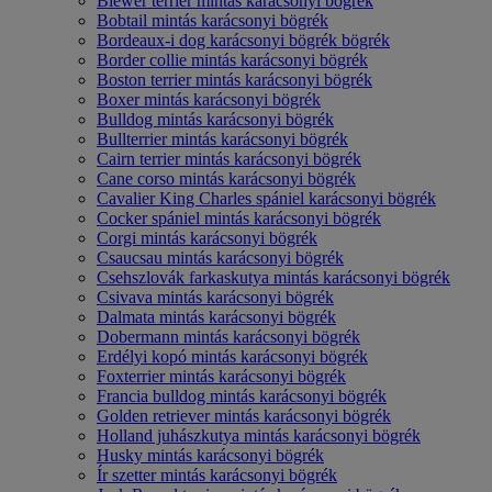
Biewer terrier mintás karácsonyi bögrék
Bobtail mintás karácsonyi bögrék
Bordeaux-i dog karácsonyi bögrék bögrék
Border collie mintás karácsonyi bögrék
Boston terrier mintás karácsonyi bögrék
Boxer mintás karácsonyi bögrék
Bulldog mintás karácsonyi bögrék
Bullterrier mintás karácsonyi bögrék
Cairn terrier mintás karácsonyi bögrék
Cane corso mintás karácsonyi bögrék
Cavalier King Charles spániel karácsonyi bögrék
Cocker spániel mintás karácsonyi bögrék
Corgi mintás karácsonyi bögrék
Csaucsau mintás karácsonyi bögrék
Csehszlovák farkaskutya mintás karácsonyi bögrék
Csivava mintás karácsonyi bögrék
Dalmata mintás karácsonyi bögrék
Dobermann mintás karácsonyi bögrék
Erdélyi kopó mintás karácsonyi bögrék
Foxterrier mintás karácsonyi bögrék
Francia bulldog mintás karácsonyi bögrék
Golden retriever mintás karácsonyi bögrék
Holland juhászkutya mintás karácsonyi bögrék
Husky mintás karácsonyi bögrék
Ír szetter mintás karácsonyi bögrék