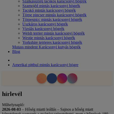
Szálkásszőrű tacskós karácsonyi bögrék
Szamojéd mintás karácsonyi bögrék
Tacskó mintás karácsonyi bögrék
Törpe pincser mintás karácsonyi bögrék
Törpespicc mintás karácsonyi bögrék
Uszkáros karácsonyi bögrék
Vizslás karácsonyi bögrék
Welsh terrier mintás karácsonyi bögrék
Westie mintás karácsonyi bögrék
Yorkshire terrieres karácsonyi bögrék
Mutass mindent Karácsonyi kutyás bögrék
Blog
Amerikai pittbul mintás karácsonyi bögre
hírlevél
Műhelynapló:
2026-08-03
– Hőség miatti leállás – Sajnos a hőség miatt
kénytelenek vagyunk a gyártást szüneteltetni, mert a hőprések 180