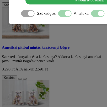
Minden elfogadása
Kosárba
Szükséges
Analitika
Amerikai pittbul mintás karácsonyi bögre
Szereted a kutyákat és a karácsonyt? Akkor a karácsonyi amerikai
pittbul mintás bögrénk neked való! ..
3.290 Ft
ÁFA nélkül: 2.591 Ft
Kosárba