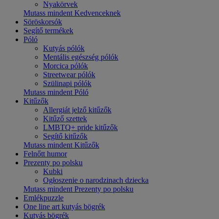
Nyakörvek
Mutass mindent Kedvenceknek
Söröskorsók
Segítő termékek
Póló
Kutyás pólók
Mentális egészség pólók
Morcica pólók
Streetwear pólók
Szülinapi pólók
Mutass mindent Póló
Kitűzők
Allergiát jelző kitűzők
Kitűző szettek
LMBTQ+ pride kitűzők
Segítő kitűzők
Mutass mindent Kitűzők
Felnőtt humor
Prezenty po polsku
Kubki
Ogłoszenie o narodzinach dziecka
Mutass mindent Prezenty po polsku
Emlékpuzzle
One line art kutyás bögrék
Kutyás bögrék