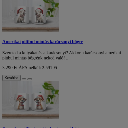
Amerikai pittbul mintás karácsonyi bögre
Szereted a kutyákat és a karácsonyt? Akkor a karácsonyi amerikai
pittbul mintás bögrénk neked való! ..
3.290 Ft
ÁFA nélkül: 2.591 Ft
Kosárba