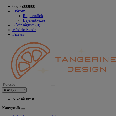
06705000800
Fiókom
Regisztrálok
Bejelentkezés
Kívánságlista (0)
Vásárló Kosár
Fizetés
0 árú(k) - 0 Ft
A kosár üres!
Kategóriák