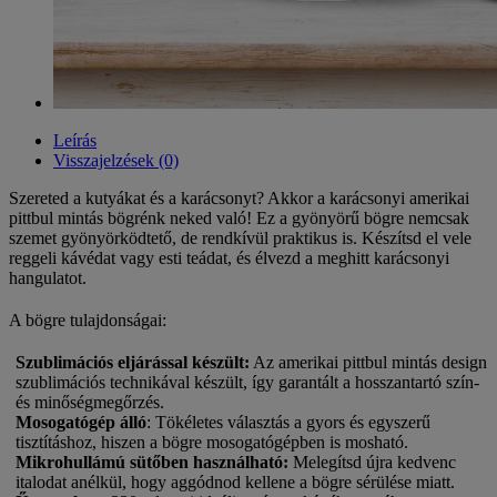
Leírás
Visszajelzések (0)
Szereted a kutyákat és a karácsonyt? Akkor a karácsonyi amerikai
pittbul mintás bögrénk neked való! Ez a gyönyörű bögre nemcsak
szemet gyönyörködtető, de rendkívül praktikus is. Készítsd el vele
reggeli kávédat vagy esti teádat, és élvezd a meghitt karácsonyi
hangulatot.
A bögre tulajdonságai:
Szublimációs eljárással készült
:
Az amerikai pittbul mintás design
szublimációs technikával készült, így garantált a hosszantartó szín-
és minőségmegőrzés.
Mosogatógép álló
: Tökéletes választás a gyors és egyszerű
tisztításhoz, hiszen a bögre mosogatógépben is mosható.
Mikrohullámú sütőben használható
:
Melegítsd újra kedvenc
italodat anélkül, hogy aggódnod kellene a bögre sérülése miatt.