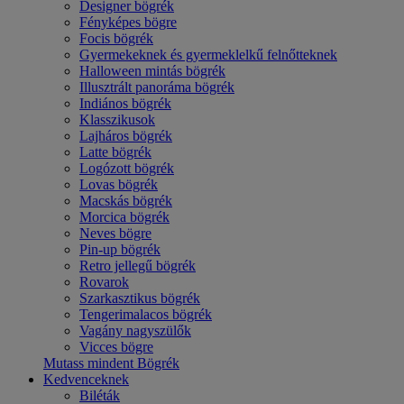
Designer bögrék
Fényképes bögre
Focis bögrék
Gyermekeknek és gyermeklelkű felnőtteknek
Halloween mintás bögrék
Illusztrált panoráma bögrék
Indiános bögrék
Klasszikusok
Lajháros bögrék
Latte bögrék
Logózott bögrék
Lovas bögrék
Macskás bögrék
Morcica bögrék
Neves bögre
Pin-up bögrék
Retro jellegű bögrék
Rovarok
Szarkasztikus bögrék
Tengerimalacos bögrék
Vagány nagyszülők
Vicces bögre
Mutass mindent Bögrék
Kedvenceknek
Biléták