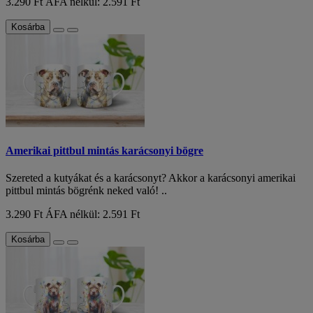
3.290 Ft
ÁFA nélkül: 2.591 Ft
Kosárba
Amerikai pittbul mintás karácsonyi bögre
Szereted a kutyákat és a karácsonyt? Akkor a karácsonyi amerikai
pittbul mintás bögrénk neked való! ..
3.290 Ft
ÁFA nélkül: 2.591 Ft
Kosárba