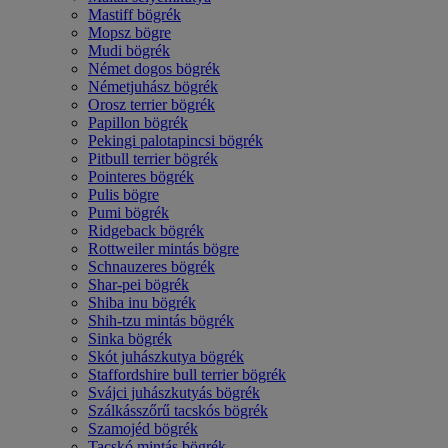
Mastiff bögrék
Mopsz bögre
Mudi bögrék
Német dogos bögrék
Németjuhász bögrék
Orosz terrier bögrék
Papillon bögrék
Pekingi palotapincsi bögrék
Pitbull terrier bögrék
Pointeres bögrék
Pulis bögre
Pumi bögrék
Ridgeback bögrék
Rottweiler mintás bögre
Schnauzeres bögrék
Shar-pei bögrék
Shiba inu bögrék
Shih-tzu mintás bögrék
Sinka bögrék
Skót juhászkutya bögrék
Staffordshire bull terrier bögrék
Svájci juhászkutyás bögrék
Szálkásszőrű tacskós bögrék
Szamojéd bögrék
Tacskó mintás bögrék