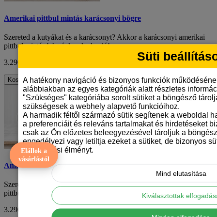
Amerikai pittbul mintás karácsonyi bögre
Szereted a kutyákat és a karácsonyt? Akkor a karácsonyi amerikai
pittbul mintás bögrénk neked való! ..
Süti beállítás
3.290 Ft
ÁFA nélkül: 2.591 Ft
A hatékony navigáció és bizonyos funkciók működéséne
Kosárba
alábbiakban az egyes kategóriák alatt részletes informáci
"Szükséges" kategóriába sorolt sütiket a böngésző tárol
szükségesek a webhely alapvető funkcióihoz.
A harmadik féltől származó sütik segítenek a weboldal 
a preferenciáit és releváns tartalmakat és hirdetéseket b
csak az Ön előzetes beleegyezésével tároljuk a böngész
engedélyezi vagy letiltja ezeket a sütiket, de bizonyos süt
böngészési élményt.
Elállok a
vásárlástól
Amerikai pittbul mintás karácsonyi bögre
Mind elutasítása
Szereted a kutyákat és a karácsonyt? Akkor a karácsonyi amerikai
pittbul mintás bögrénk neked való! ..
Kiválasztottak elfogadá
3.290 Ft
ÁFA nélkül: 2.591 Ft