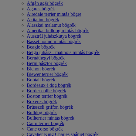
Afgán agár bögrék
Agaras bögrék
Airedale terrier mintás bögre
Akita inu bögrék
Alaszkai malamut bögrék
Amerikai bulldog mintás bögrék
Ausztrál juhászkutya bögrék
Basset hound mintás bögrék
Beagle bögrék
Belga juhász - malinois mintás bögrék
Bernáthegyi bögrék
Berni pásztor bögrék
Bichon bögrék
Biewer terrier bögrék
Bobtail bögrék
Bordeaux-i dog bögrék
Border collie bögrék
Boston terrier bögrék
Boxeres bögrék
Brüsszeli griffon bögrék
Bulldog bögrék
Bullterrier mintás bögrék
Cairn terrier bögrék
Cane corso bögrék
Cavalier King Charles spániel bögrék