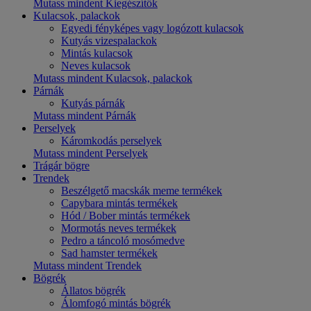
Mutass mindent Kiegészítők
Kulacsok, palackok
Egyedi fényképes vagy logózott kulacsok
Kutyás vizespalackok
Mintás kulacsok
Neves kulacsok
Mutass mindent Kulacsok, palackok
Párnák
Kutyás párnák
Mutass mindent Párnák
Perselyek
Káromkodás perselyek
Mutass mindent Perselyek
Trágár bögre
Trendek
Beszélgető macskák meme termékek
Capybara mintás termékek
Hód / Bober mintás termékek
Mormotás neves termékek
Pedro a táncoló mosómedve
Sad hamster termékek
Mutass mindent Trendek
Bögrék
Állatos bögrék
Álomfogó mintás bögrék