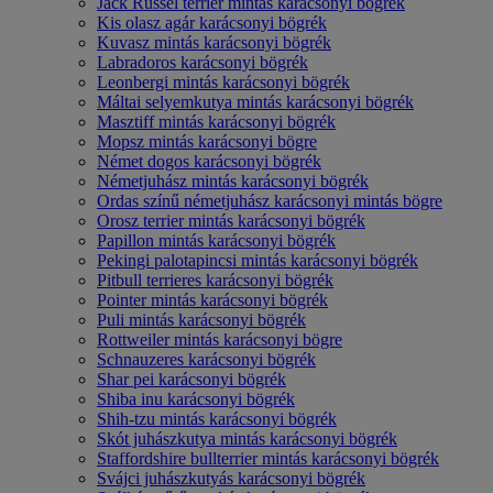
Jack Russel terrier mintás karácsonyi bögrék
Kis olasz agár karácsonyi bögrék
Kuvasz mintás karácsonyi bögrék
Labradoros karácsonyi bögrék
Leonbergi mintás karácsonyi bögrék
Máltai selyemkutya mintás karácsonyi bögrék
Masztiff mintás karácsonyi bögrék
Mopsz mintás karácsonyi bögre
Német dogos karácsonyi bögrék
Németjuhász mintás karácsonyi bögrék
Ordas színű németjuhász karácsonyi mintás bögre
Orosz terrier mintás karácsonyi bögrék
Papillon mintás karácsonyi bögrék
Pekingi palotapincsi mintás karácsonyi bögrék
Pitbull terrieres karácsonyi bögrék
Pointer mintás karácsonyi bögrék
Puli mintás karácsonyi bögrék
Rottweiler mintás karácsonyi bögre
Schnauzeres karácsonyi bögrék
Shar pei karácsonyi bögrék
Shiba inu karácsonyi bögrék
Shih-tzu mintás karácsonyi bögrék
Skót juhászkutya mintás karácsonyi bögrék
Staffordshire bullterrier mintás karácsonyi bögrék
Svájci juhászkutyás karácsonyi bögrék