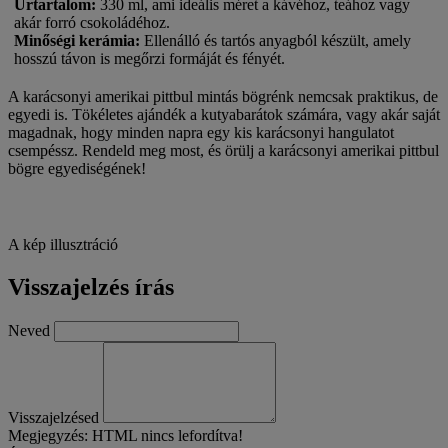
Űrtartalom
:
330 ml, ami ideális méret a kávéhoz, teához vagy
akár forró csokoládéhoz.
Minőségi kerámia
:
Ellenálló és tartós anyagból készült, amely
hosszú távon is megőrzi formáját és fényét.
A karácsonyi amerikai pittbul mintás bögrénk nemcsak praktikus, de
egyedi is. Tökéletes ajándék a kutyabarátok számára, vagy akár saját
magadnak, hogy minden napra egy kis karácsonyi hangulatot
csempéssz. Rendeld meg most, és örülj a karácsonyi amerikai pittbul
bögre egyediségének!
A kép illusztráció
Visszajelzés írás
Neved
Visszajelzésed
Megjegyzés:
HTML nincs lefordítva!