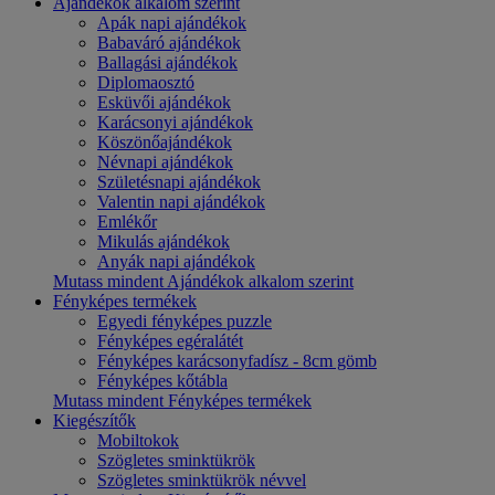
Ajándékok alkalom szerint
Apák napi ajándékok
Babaváró ajándékok
Ballagási ajándékok
Diplomaosztó
Esküvői ajándékok
Karácsonyi ajándékok
Köszönőajándékok
Névnapi ajándékok
Születésnapi ajándékok
Valentin napi ajándékok
Emlékőr
Mikulás ajándékok
Anyák napi ajándékok
Mutass mindent Ajándékok alkalom szerint
Fényképes termékek
Egyedi fényképes puzzle
Fényképes egéralátét
Fényképes karácsonyfadísz - 8cm gömb
Fényképes kőtábla
Mutass mindent Fényképes termékek
Kiegészítők
Mobiltokok
Szögletes sminktükrök
Szögletes sminktükrök névvel