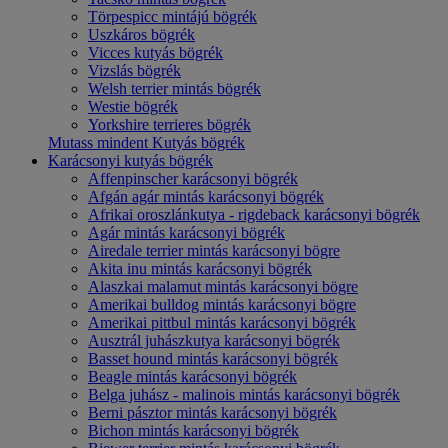
Törpespicc mintájú bögrék
Uszkáros bögrék
Vicces kutyás bögrék
Vizslás bögrék
Welsh terrier mintás bögrék
Westie bögrék
Yorkshire terrieres bögrék
Mutass mindent Kutyás bögrék
Karácsonyi kutyás bögrék
Affenpinscher karácsonyi bögrék
Afgán agár mintás karácsonyi bögrék
Afrikai oroszlánkutya - rigdeback karácsonyi bögrék
Agár mintás karácsonyi bögrék
Airedale terrier mintás karácsonyi bögre
Akita inu mintás karácsonyi bögrék
Alaszkai malamut mintás karácsonyi bögre
Amerikai bulldog mintás karácsonyi bögre
Amerikai pittbul mintás karácsonyi bögrék
Ausztrál juhászkutya karácsonyi bögrék
Basset hound mintás karácsonyi bögrék
Beagle mintás karácsonyi bögrék
Belga juhász - malinois mintás karácsonyi bögrék
Berni pásztor mintás karácsonyi bögrék
Bichon mintás karácsonyi bögrék