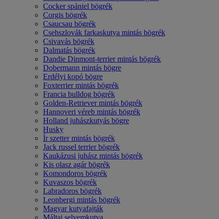
Cocker spániel bögrék
Corgis bögrék
Csaucsau bögrék
Csehszlovák farkaskutya mintás bögrék
Csivavás bögrék
Dalmatás bögrék
Dandie Dinmont-terrier mintás bögrék
Dobermann mintás bögre
Erdélyi kopó bögre
Foxterrier mintás bögrék
Francia bulldog bögrék
Golden-Retriever mintás bögrék
Hannoveri véreb mintás bögrék
Holland juhászkutyás bögre
Husky
Ír szetter mintás bögrék
Jack russel terrier bögrék
Kaukázusi juhász mintás bögrék
Kis olasz agár bögrék
Komondoros bögrék
Kuvaszos bögrék
Labradoros bögrék
Leonbergi mintás bögrék
Magyar kutyafajták
Máltai selyemkutya