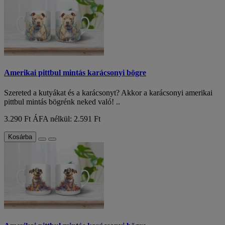
Amerikai pittbul mintás karácsonyi bögre
Szereted a kutyákat és a karácsonyt? Akkor a karácsonyi amerikai
pittbul mintás bögrénk neked való! ..
3.290 Ft
ÁFA nélkül: 2.591 Ft
Kosárba