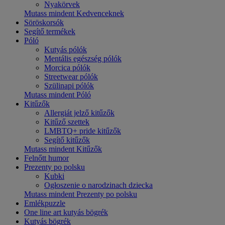
Nyakörvek
Mutass mindent Kedvenceknek
Söröskorsók
Segítő termékek
Póló
Kutyás pólók
Mentális egészség pólók
Morcica pólók
Streetwear pólók
Szülinapi pólók
Mutass mindent Póló
Kitűzők
Allergiát jelző kitűzők
Kitűző szettek
LMBTQ+ pride kitűzők
Segítő kitűzők
Mutass mindent Kitűzők
Felnőtt humor
Prezenty po polsku
Kubki
Ogłoszenie o narodzinach dziecka
Mutass mindent Prezenty po polsku
Emlékpuzzle
One line art kutyás bögrék
Kutyás bögrék