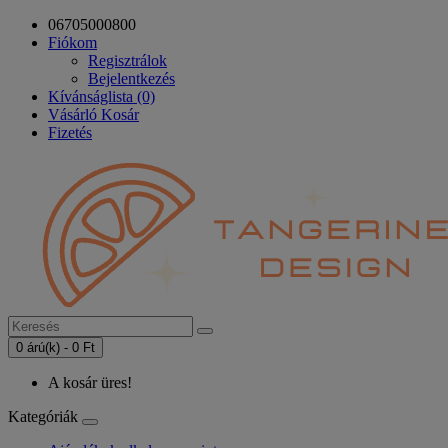
06705000800
Fiókom
Regisztrálok
Bejelentkezés
Kívánságlista (0)
Vásárló Kosár
Fizetés
0 árú(k) - 0 Ft
A kosár üres!
Kategóriák