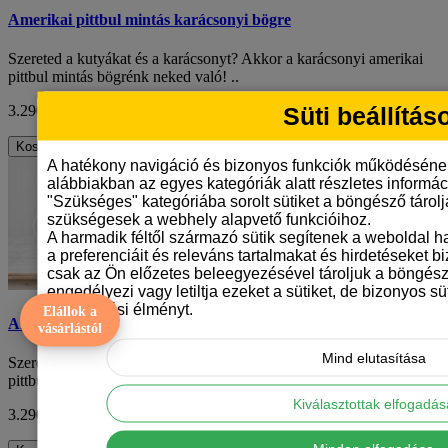
Amerikai pittbul mintás karácsonyi bögre
Szereted a kutyákat és a karácsonyt? Akkor a karácsonyi amerikai
pittbul mintás bögrénk neked való! ..
Süti beállítás
3.290 Ft
ÁFA nélkül: 2.591 Ft
Kosárba
A hatékony navigáció és bizonyos funkciók működéséne
alábbiakban az egyes kategóriák alatt részletes informáci
"Szükséges" kategóriába sorolt sütiket a böngésző tárol
szükségesek a webhely alapvető funkcióihoz.
A harmadik féltől származó sütik segítenek a weboldal 
a preferenciáit és releváns tartalmakat és hirdetéseket b
csak az Ön előzetes beleegyezésével tároljuk a böngész
engedélyezi vagy letiltja ezeket a sütiket, de bizonyos süt
böngészési élményt.
Elállok a
Amerikai pittbul mintás karácsonyi bögre
vásárlástól
Mind elutasítása
Szereted a kutyákat és a karácsonyt? Akkor a karácsonyi amerikai
pittbul mintás bögrénk neked való! ..
Kiválasztottak elfogadá
3.290 Ft
ÁFA nélkül: 2.591 Ft