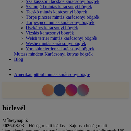
Szálkásszőrű tacskós karácsonyi bögrék
Szamojéd mintás karácsonyi bögrék
Tacskó mintás karácsonyi bögrék
Törpe pincser mintás karácsonyi bögrék
Törpespicc mintás karácsonyi bögrék
Uszkáros karácsonyi bögrék
Vizslás karácsonyi bögrék
Welsh terrier mintás karácsonyi bögrék
Westie mintás karácsonyi bögrék
Yorkshire terrieres karácsonyi bögrék
Mutass mindent Karácsonyi kutyás bögrék
Blog
Amerikai pittbul mintás karácsonyi bögre
hírlevél
Műhelynapló:
2026-08-03
– Hőség miatti leállás – Sajnos a hőség miatt
kénytelenek vagyunk a gyártást szüneteltetni, mert a hőprések 180