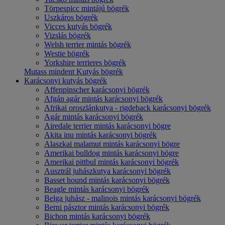
Törpespicc mintájú bögrék
Uszkáros bögrék
Vicces kutyás bögrék
Vizslás bögrék
Welsh terrier mintás bögrék
Westie bögrék
Yorkshire terrieres bögrék
Mutass mindent Kutyás bögrék
Karácsonyi kutyás bögrék
Affenpinscher karácsonyi bögrék
Afgán agár mintás karácsonyi bögrék
Afrikai oroszlánkutya - rigdeback karácsonyi bögrék
Agár mintás karácsonyi bögrék
Airedale terrier mintás karácsonyi bögre
Akita inu mintás karácsonyi bögrék
Alaszkai malamut mintás karácsonyi bögre
Amerikai bulldog mintás karácsonyi bögre
Amerikai pittbul mintás karácsonyi bögrék
Ausztrál juhászkutya karácsonyi bögrék
Basset hound mintás karácsonyi bögrék
Beagle mintás karácsonyi bögrék
Belga juhász - malinois mintás karácsonyi bögrék
Berni pásztor mintás karácsonyi bögrék
Bichon mintás karácsonyi bögrék