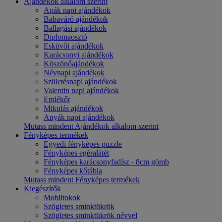
Ajándékok alkalom szerint
Apák napi ajándékok
Babaváró ajándékok
Ballagási ajándékok
Diplomaosztó
Esküvői ajándékok
Karácsonyi ajándékok
Köszönőajándékok
Névnapi ajándékok
Születésnapi ajándékok
Valentin napi ajándékok
Emlékőr
Mikulás ajándékok
Anyák napi ajándékok
Mutass mindent Ajándékok alkalom szerint
Fényképes termékek
Egyedi fényképes puzzle
Fényképes egéralátét
Fényképes karácsonyfadísz - 8cm gömb
Fényképes kőtábla
Mutass mindent Fényképes termékek
Kiegészítők
Mobiltokok
Szögletes sminktükrök
Szögletes sminktükrök névvel