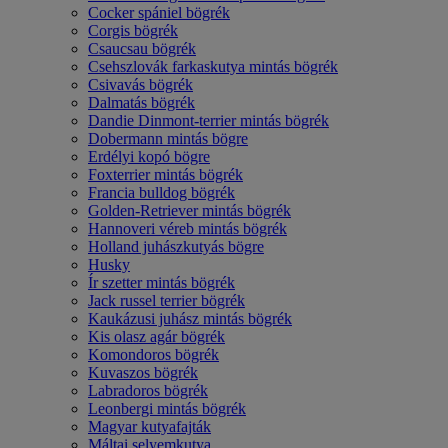
Cocker spániel bögrék
Corgis bögrék
Csaucsau bögrék
Csehszlovák farkaskutya mintás bögrék
Csivavás bögrék
Dalmatás bögrék
Dandie Dinmont-terrier mintás bögrék
Dobermann mintás bögre
Erdélyi kopó bögre
Foxterrier mintás bögrék
Francia bulldog bögrék
Golden-Retriever mintás bögrék
Hannoveri véreb mintás bögrék
Holland juhászkutyás bögre
Husky
Ír szetter mintás bögrék
Jack russel terrier bögrék
Kaukázusi juhász mintás bögrék
Kis olasz agár bögrék
Komondoros bögrék
Kuvaszos bögrék
Labradoros bögrék
Leonbergi mintás bögrék
Magyar kutyafajták
Máltai selyemkutya