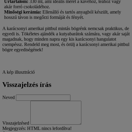
Űrtartalom
:
330 ml, ami ideális méret a kávéhoz, teához vagy
akár forró csokoládéhoz.
Minőségi kerámia
:
Ellenálló és tartós anyagból készült, amely
hosszú távon is megőrzi formáját és fényét.
A karácsonyi amerikai pittbul mintás bögrénk nemcsak praktikus, de
egyedi is. Tökéletes ajándék a kutyabarátok számára, vagy akár saját
magadnak, hogy minden napra egy kis karácsonyi hangulatot
csempéssz. Rendeld meg most, és örülj a karácsonyi amerikai pittbul
bögre egyediségének!
A kép illusztráció
Visszajelzés írás
Neved
Visszajelzésed
Megjegyzés:
HTML nincs lefordítva!