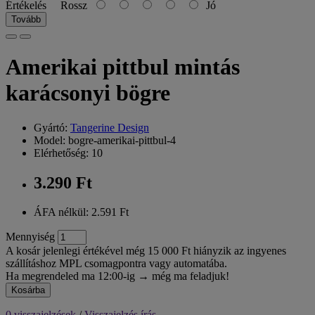
Értékelés
Rossz
Jó
Tovább
Amerikai pittbul mintás
karácsonyi bögre
Gyártó:
Tangerine Design
Model: bogre-amerikai-pittbul-4
Elérhetőség: 10
3.290 Ft
ÁFA nélkül: 2.591 Ft
Mennyiség
A kosár jelenlegi értékével még 15 000 Ft hiányzik az ingyenes
szállításhoz MPL csomagpontra vagy automatába.
Ha megrendeled ma 12:00-ig → még ma feladjuk!
Kosárba
0 visszajelzések
/
Visszajelzés írás