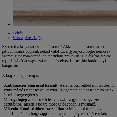
Leírás
Visszajelzések (0)
Szereted a kutyákat és a karácsonyt? Akkor a karácsonyi amerikai
pittbul mintás bögrénk neked való! Ez a gyönyörű bögre nemcsak
szemet gyönyörködtető, de rendkívül praktikus is. Készítsd el vele
reggeli kávédat vagy esti teádat, és élvezd a meghitt karácsonyi
hangulatot.
A bögre tulajdonságai:
Szublimációs eljárással készült
:
Az amerikai pittbul mintás design
szublimációs technikával készült, így garantált a hosszantartó szín-
és minőségmegőrzés.
Mosogatógép álló
: Tökéletes választás a gyors és egyszerű
tisztításhoz, hiszen a bögre mosogatógépben is mosható.
Mikrohullámú sütőben használható
:
Melegítsd újra kedvenc
italodat anélkül, hogy aggódnod kellene a bögre sérülése miatt.