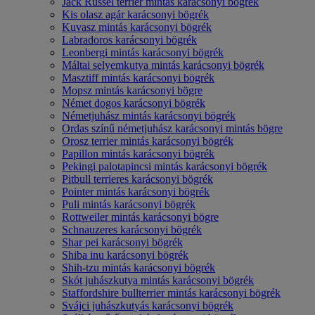
Jack Russel terrier mintás karácsonyi bögrék
Kis olasz agár karácsonyi bögrék
Kuvasz mintás karácsonyi bögrék
Labradoros karácsonyi bögrék
Leonbergi mintás karácsonyi bögrék
Máltai selyemkutya mintás karácsonyi bögrék
Masztiff mintás karácsonyi bögrék
Mopsz mintás karácsonyi bögre
Német dogos karácsonyi bögrék
Németjuhász mintás karácsonyi bögrék
Ordas színű németjuhász karácsonyi mintás bögre
Orosz terrier mintás karácsonyi bögrék
Papillon mintás karácsonyi bögrék
Pekingi palotapincsi mintás karácsonyi bögrék
Pitbull terrieres karácsonyi bögrék
Pointer mintás karácsonyi bögrék
Puli mintás karácsonyi bögrék
Rottweiler mintás karácsonyi bögre
Schnauzeres karácsonyi bögrék
Shar pei karácsonyi bögrék
Shiba inu karácsonyi bögrék
Shih-tzu mintás karácsonyi bögrék
Skót juhászkutya mintás karácsonyi bögrék
Staffordshire bullterrier mintás karácsonyi bögrék
Svájci juhászkutyás karácsonyi bögrék