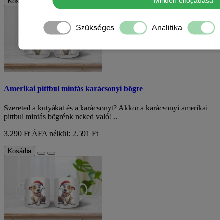
Minden elfogadása
Kosárba
Szükséges
Analitika
Amerikai pittbul mintás karácsonyi bögre
Szereted a kutyákat és a karácsonyt? Akkor a karácsonyi amerikai
pittbul mintás bögrénk neked való! ..
3.290 Ft
ÁFA nélkül: 2.591 Ft
Kosárba