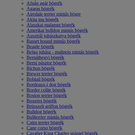
Afgán agár bögrék
Agaras bögrék
Airedale terrier mintás bögre
Akita inu bögrék
Alaszkai malamut bögrék
Amerikai bulldog mintás bögrék
Ausztrál juhászkutya bögrék
Basset hound mintás bögrék
Beagle bögrék
Belga juhász - malinois mintás bögrék
Bernáthegyi bögrék
Berni pásztor bögrék
Bichon bögrék
Biewer terrier bögrék
Bobtail bögrék
Bordeaux-i dog bögrék
Border collie bögrék
Boston terrier bögrék
Boxeres bögrék
Brüsszeli griffon bögrék
Bulldog bögrék
Bullterrier mintás bögrék
Cairn terrier bögrék
Cane corso bögrék
Cavalier King Charles spániel bögrék