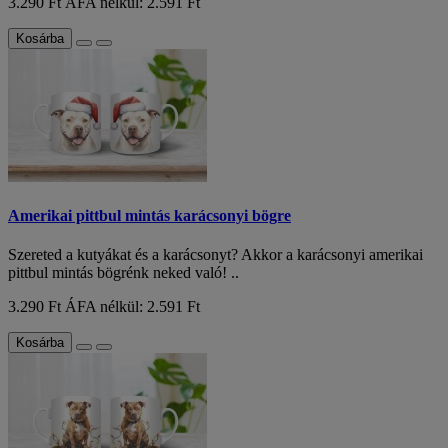
3.290 Ft
ÁFA nélkül: 2.591 Ft
Kosárba
Amerikai pittbul mintás karácsonyi bögre
Szereted a kutyákat és a karácsonyt? Akkor a karácsonyi amerikai
pittbul mintás bögrénk neked való! ..
3.290 Ft
ÁFA nélkül: 2.591 Ft
Kosárba