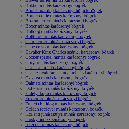
Biewer terrier mintás karácsonyi bögrék
Bobtail mintás karácsonyi bögrék
Bordeaux-i dog karácsonyi bögrék bögrék
Border collie mintás karácsonyi bögrék
Boston terrier mintás karácsonyi bögrék
Boxer mintás karácsonyi bögrék
Bulldog mintás karácsonyi bögrék
Bullterrier mintás karácsonyi bögrék
Cairn terrier mintás karácsonyi bögrék
Cane corso mintás karácsonyi bögrék
Cavalier King Charles spániel karácsonyi bögrék
Cocker spániel mintás karácsonyi bögrék
Corgi mintás karácsonyi bögrék
Csaucsau mintás karácsonyi bögrék
Csehszlovák farkaskutya mintás karácsonyi bögrék
Csivava mintás karácsonyi bögrék
Dalmata mintás karácsonyi bögrék
Dobermann mintás karácsonyi bögrék
Erdélyi kopó mintás karácsonyi bögrék
Foxterrier mintás karácsonyi bögrék
Francia bulldog mintás karácsonyi bögrék
Golden retriever mintás karácsonyi bögrék
Holland juhászkutya mintás karácsonyi bögrék
Husky mintás karácsonyi bögrék
Ír szetter mintás karácsonyi bögrék