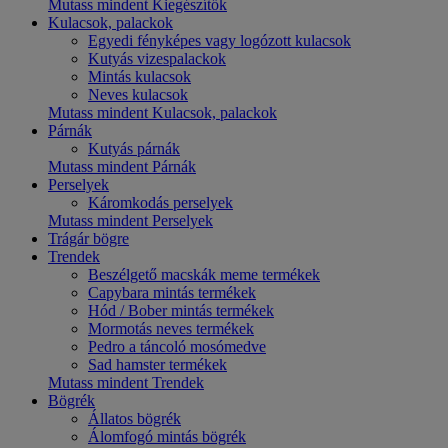
Mutass mindent Kiegészítők
Kulacsok, palackok
Egyedi fényképes vagy logózott kulacsok
Kutyás vizespalackok
Mintás kulacsok
Neves kulacsok
Mutass mindent Kulacsok, palackok
Párnák
Kutyás párnák
Mutass mindent Párnák
Perselyek
Káromkodás perselyek
Mutass mindent Perselyek
Trágár bögre
Trendek
Beszélgető macskák meme termékek
Capybara mintás termékek
Hód / Bober mintás termékek
Mormotás neves termékek
Pedro a táncoló mosómedve
Sad hamster termékek
Mutass mindent Trendek
Bögrék
Állatos bögrék
Álomfogó mintás bögrék