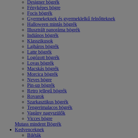
Designer bögrék
Fényképes bögre
Focis bögrék
Gyermekeknek és gyermeklelkű felnőtteknek
Halloween mintás bögrék
Illusztrált panoráma bögrék
Indiános bögrék
Klasszikusok
Lajháros bögrék
Latte bögrék
Logózott bögrék
Lovas bögrék
Macskás bögrék
Morcica bögrék
Neves bögre
Pin-up bögrék
Retro jellegű bögrék
Rovarok
Szarkasztikus bögrék
Tengerimalacos bögrék
Vagány nagyszülők
Vicces bögre
Mutass mindent Bögrék
Kedvenceknek
Biléták