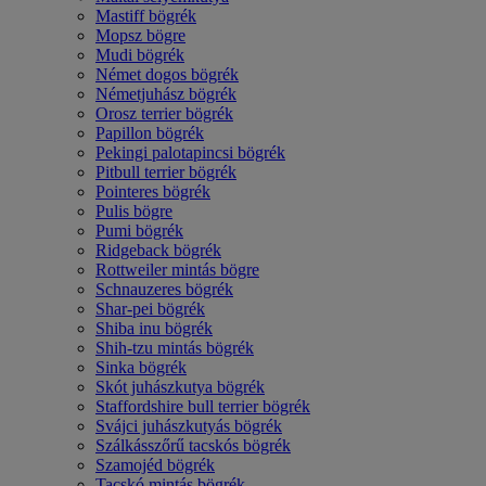
Mastiff bögrék
Mopsz bögre
Mudi bögrék
Német dogos bögrék
Németjuhász bögrék
Orosz terrier bögrék
Papillon bögrék
Pekingi palotapincsi bögrék
Pitbull terrier bögrék
Pointeres bögrék
Pulis bögre
Pumi bögrék
Ridgeback bögrék
Rottweiler mintás bögre
Schnauzeres bögrék
Shar-pei bögrék
Shiba inu bögrék
Shih-tzu mintás bögrék
Sinka bögrék
Skót juhászkutya bögrék
Staffordshire bull terrier bögrék
Svájci juhászkutyás bögrék
Szálkásszőrű tacskós bögrék
Szamojéd bögrék
Tacskó mintás bögrék