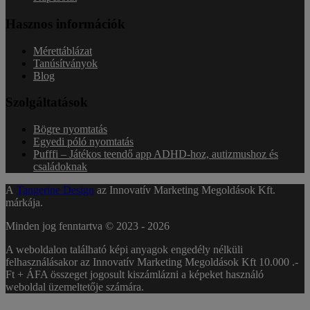
Hasznos információk
Mérettáblázat
Tanúsítványok
Blog
Szolgáltatások
Bögre nyomtatás
Egyedi póló nyomtatás
Pufffi – Játékos teendő app ADHD-hoz, autizmushoz és
családoknak
A
Tangerine Design
az Innovatív Marketing Megoldások Kft.
márkája.
Minden jog fenntartva © 2023 -
2026
A weboldalon található képi anyagok engedély nélküli
felhasználásakor az Innovatív Marketing Megoldások Kft 10.000 .-
Ft + ÁFA összeget jogosult kiszámlázni a képeket használó
weboldal üzemeltetője számára.