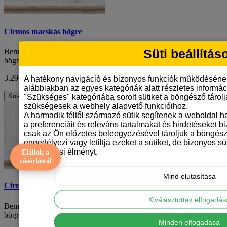
Cirmos macskás bögre
Süti beállítás
Bemutatjuk a cirmos macskás bögrénket - egy vonzó, fehér kerámia
bögrét egyedi cirmos macskamin..
3.290 Ft
ÁFA nélkül: 2.591 Ft
A hatékony navigáció és bizonyos funkciók működéséne
alábbiakban az egyes kategóriák alatt részletes informáci
Kosárba
"Szükséges" kategóriába sorolt sütiket a böngésző tárol
szükségesek a webhely alapvető funkcióihoz.
A harmadik féltől származó sütik segítenek a weboldal 
a preferenciáit és releváns tartalmakat és hirdetéseket b
csak az Ön előzetes beleegyezésével tároljuk a böngész
engedélyezi vagy letiltja ezeket a sütiket, de bizonyos süt
böngészési élményt.
Elállok a
vásárlástól
Mind elutasítása
Cirmos macskás bögre
Kiválasztottak elfogadá
Bemutatjuk a cirmos macskás bögrénket - egy vonzó, fehér kerámia
bögrét egyedi cirmos macskamin..
Minden elfogadása