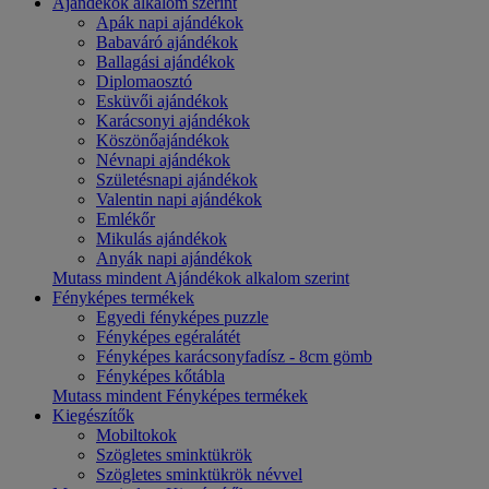
Ajándékok alkalom szerint
Apák napi ajándékok
Babaváró ajándékok
Ballagási ajándékok
Diplomaosztó
Esküvői ajándékok
Karácsonyi ajándékok
Köszönőajándékok
Névnapi ajándékok
Születésnapi ajándékok
Valentin napi ajándékok
Emlékőr
Mikulás ajándékok
Anyák napi ajándékok
Mutass mindent Ajándékok alkalom szerint
Fényképes termékek
Egyedi fényképes puzzle
Fényképes egéralátét
Fényképes karácsonyfadísz - 8cm gömb
Fényképes kőtábla
Mutass mindent Fényképes termékek
Kiegészítők
Mobiltokok
Szögletes sminktükrök
Szögletes sminktükrök névvel