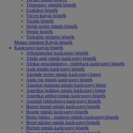
Törpespicc mintájú bögrék
Uszkáros bögrék
Vicces kutyás bögrék
Vizslás bögrék
Welsh terrier mintás bögrék
Westie bögrék
Yorkshire terrieres bögrék
Mutass mindent Kutyás bögrék
Karácsonyi kutyás bögrék
Affenpinscher karácsonyi bögrék
Afgán agár mintás karácsonyi bögrék
Afrikai oroszlánkutya - rigdeback karácsonyi bögrék
Agár mintás karácsonyi bögrék
Airedale terrier mintás karácsonyi bögre
Akita inu mintás karácsonyi bögrék
Alaszkai malamut mintás karácsonyi bögre
Amerikai bulldog mintás karácsonyi bögre
Amerikai pittbul mintás karácsonyi bögrék
Ausztrál juhászkutya karácsonyi bögrék
Basset hound mintás karácsonyi bögrék
Beagle mintás karácsonyi bögrék
Belga juhász - malinois mintás karácsonyi bögrék
Berni pásztor mintás karácsonyi bögrék
Bichon mintás karácsonyi bögrék