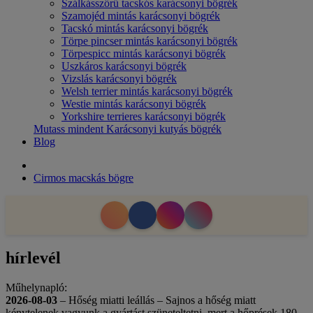
Szálkásszőrű tacskós karácsonyi bögrék
Szamojéd mintás karácsonyi bögrék
Tacskó mintás karácsonyi bögrék
Törpe pincser mintás karácsonyi bögrék
Törpespicc mintás karácsonyi bögrék
Uszkáros karácsonyi bögrék
Vizslás karácsonyi bögrék
Welsh terrier mintás karácsonyi bögrék
Westie mintás karácsonyi bögrék
Yorkshire terrieres karácsonyi bögrék
Mutass mindent Karácsonyi kutyás bögrék
Blog
Cirmos macskás bögre
hírlevél
Műhelynapló:
2026-08-03
– Hőség miatti leállás – Sajnos a hőség miatt
kénytelenek vagyunk a gyártást szüneteltetni, mert a hőprések 180