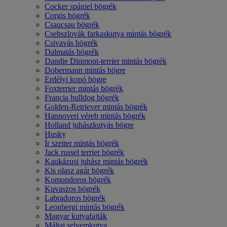
Cocker spániel bögrék
Corgis bögrék
Csaucsau bögrék
Csehszlovák farkaskutya mintás bögrék
Csivavás bögrék
Dalmatás bögrék
Dandie Dinmont-terrier mintás bögrék
Dobermann mintás bögre
Erdélyi kopó bögre
Foxterrier mintás bögrék
Francia bulldog bögrék
Golden-Retriever mintás bögrék
Hannoveri véreb mintás bögrék
Holland juhászkutyás bögre
Husky
Ír szetter mintás bögrék
Jack russel terrier bögrék
Kaukázusi juhász mintás bögrék
Kis olasz agár bögrék
Komondoros bögrék
Kuvaszos bögrék
Labradoros bögrék
Leonbergi mintás bögrék
Magyar kutyafajták
Máltai selyemkutya