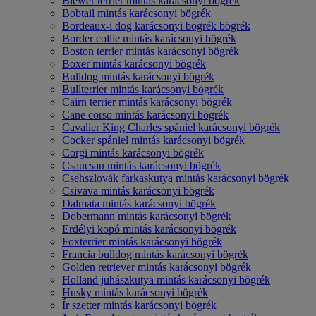
Biewer terrier mintás karácsonyi bögrék
Bobtail mintás karácsonyi bögrék
Bordeaux-i dog karácsonyi bögrék bögrék
Border collie mintás karácsonyi bögrék
Boston terrier mintás karácsonyi bögrék
Boxer mintás karácsonyi bögrék
Bulldog mintás karácsonyi bögrék
Bullterrier mintás karácsonyi bögrék
Cairn terrier mintás karácsonyi bögrék
Cane corso mintás karácsonyi bögrék
Cavalier King Charles spániel karácsonyi bögrék
Cocker spániel mintás karácsonyi bögrék
Corgi mintás karácsonyi bögrék
Csaucsau mintás karácsonyi bögrék
Csehszlovák farkaskutya mintás karácsonyi bögrék
Csivava mintás karácsonyi bögrék
Dalmata mintás karácsonyi bögrék
Dobermann mintás karácsonyi bögrék
Erdélyi kopó mintás karácsonyi bögrék
Foxterrier mintás karácsonyi bögrék
Francia bulldog mintás karácsonyi bögrék
Golden retriever mintás karácsonyi bögrék
Holland juhászkutya mintás karácsonyi bögrék
Husky mintás karácsonyi bögrék
Ír szetter mintás karácsonyi bögrék