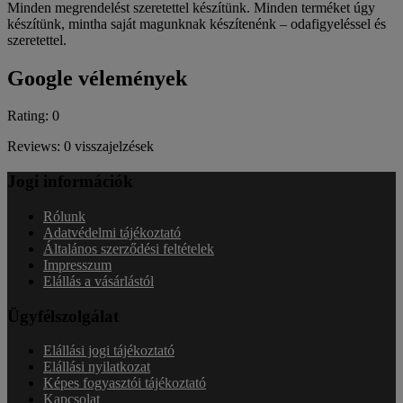
Minden megrendelést szeretettel készítünk. Minden terméket úgy
készítünk, mintha saját magunknak készítenénk – odafigyeléssel és
szeretettel.
Google vélemények
Rating: 0
Reviews: 0 visszajelzések
Jogi információk
Rólunk
Adatvédelmi tájékoztató
Általános szerződési feltételek
Impresszum
Elállás a vásárlástól
Ügyfélszolgálat
Elállási jogi tájékoztató
Elállási nyilatkozat
Képes fogyasztói tájékoztató
Kapcsolat