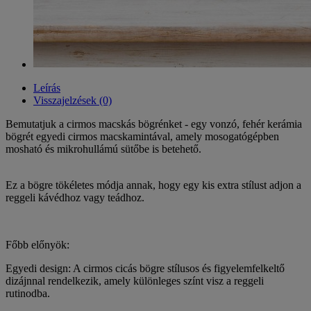
Leírás
Visszajelzések (0)
Bemutatjuk a cirmos macskás bögrénket - egy vonzó, fehér kerámia
bögrét egyedi cirmos macskamintával, amely mosogatógépben
mosható és mikrohullámú sütőbe is betehető.
Ez a bögre tökéletes módja annak, hogy egy kis extra stílust adjon a
reggeli kávédhoz vagy teádhoz.
Főbb előnyök:
Egyedi design: A cirmos cicás bögre stílusos és figyelemfelkeltő
dizájnnal rendelkezik, amely különleges színt visz a reggeli
rutinodba.