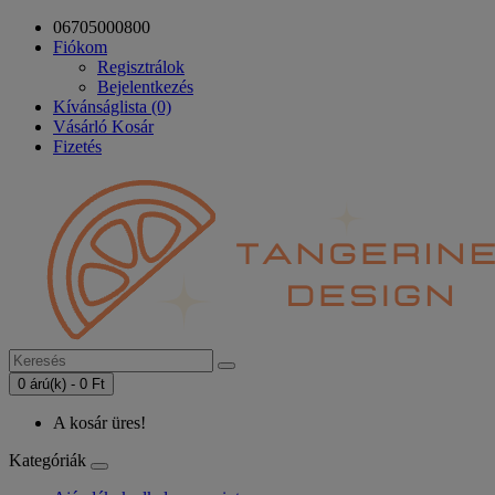
06705000800
Fiókom
Regisztrálok
Bejelentkezés
Kívánságlista (0)
Vásárló Kosár
Fizetés
0 árú(k) - 0 Ft
A kosár üres!
Kategóriák