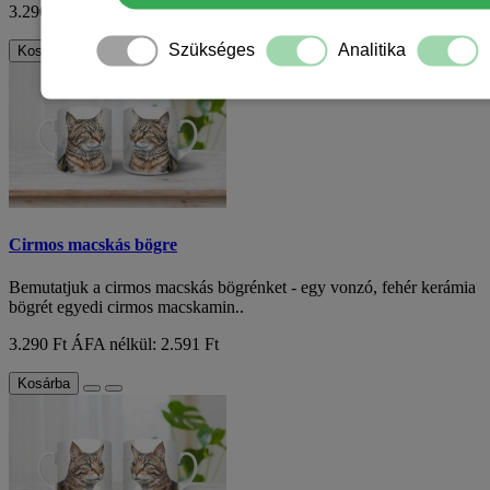
3.290 Ft
ÁFA nélkül: 2.591 Ft
Szükséges
Analitika
Kosárba
Cirmos macskás bögre
Bemutatjuk a cirmos macskás bögrénket - egy vonzó, fehér kerámia
bögrét egyedi cirmos macskamin..
3.290 Ft
ÁFA nélkül: 2.591 Ft
Kosárba