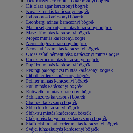
Jack Russel terrier mintás karácsonyi bögrék
Kis olasz agár karácsonyi bögrék
Kuvasz mintás karácsonyi bögrék
Labradoros karácsonyi bögrék
Leonbergi mintás karácsonyi bögrék
Máltai selyemkutya mintás karácsonyi bögrék
Masztiff mintás karácsonyi bögrék
Mopsz mintás karácsonyi bögre
Német dogos karácsonyi bögrék
Németjuhász mintás karácsonyi bögrék
Ordas színű németjuhász karácsonyi mintás bögre
Orosz terrier mintás karácsonyi bögrék
Papillon mintás karácsonyi bögrék
Pekingi palotapincsi mintás karácsonyi bögrék
Pitbull terrieres karácsonyi bögrék
Pointer mintás karácsonyi bögrék
Puli mintás karácsonyi bögrék
Rottweiler mintás karácsonyi bögre
Schnauzeres karácsonyi bögrék
Shar pei karácsonyi bögrék
Shiba inu karácsonyi bögrék
Shih-tzu mintás karácsonyi bögrék
Skót juhászkutya mintás karácsonyi bögrék
Staffordshire bullterrier mintás karácsonyi bögrék
Svájci juhászkutyás karácsonyi bögrék