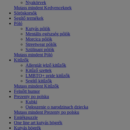
Nyakörvek
Mutass mindent Kedvenceknek
Söröskorsók
Segítő termékek
Póló
Kutyás pólók
Mentális egészség pólók
Morcica pólók
Streetwear pólók
Szülinapi pólók
Mutass mindent Póló
Kitűzők
Allergiát jelző kitűzők
Kitűző szettek
LMBTQ+ pride kitűzők
Segítő kitűzők
Mutass mindent Kitűzők
Felnőtt humor
Prezenty po polsku
Kubki
Ogłoszenie o narodzinach dziecka
Mutass mindent Prezenty po polsku
Emlékpuzzle
One line art kutyás bögrék
Kutyás bögrék