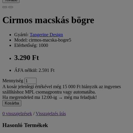
Cirmos macskás bögre
Gyártó:
Tangerine Design
Model: cirmos-macska-bogre5
Elérhetőség: 1000
3.290 Ft
ÁFA nélkül: 2.591 Ft
Mennyiség
A kosár jelenlegi értékével még 15 000 Ft hiányzik az ingyenes
szállításhoz MPL csomagpontra vagy automatába.
Ha megrendeled ma 12:00-ig → még ma feladjuk!
Kosárba
0 visszajelzések
/
Visszajelzés írás
Hasonló Termékek