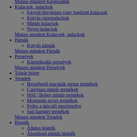
Mutass mindent Kiegészítők
Kulacsok, palackok
Egyedi fényképes vagy logózott kulacsok
Kutyás vizespalackok
Mintás kulacsok
Neves kulacsok
Mutass mindent Kulacsok, palackok
Párnák
Kutyás párnák
Mutass mindent Párnák
Perselyek
Káromkodás perselyek
Mutass mindent Perselyek
Trágár bögre
Trendek
Beszélgető macskák meme termékek
Capybara mintás termékek
Hód / Bober mintás termékek
Mormotás neves termékek
Pedro a táncoló mosómedve
Sad hamster termékek
Mutass mindent Trendek
Bögrék
Állatos bögrék
Álomfogó mintás bögrék