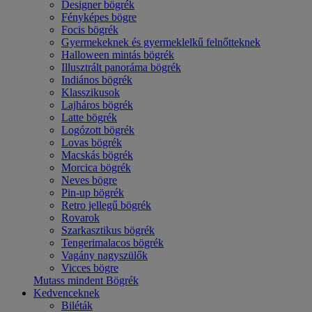
Designer bögrék
Fényképes bögre
Focis bögrék
Gyermekeknek és gyermeklelkű felnőtteknek
Halloween mintás bögrék
Illusztrált panoráma bögrék
Indiános bögrék
Klasszikusok
Lajháros bögrék
Latte bögrék
Logózott bögrék
Lovas bögrék
Macskás bögrék
Morcica bögrék
Neves bögre
Pin-up bögrék
Retro jellegű bögrék
Rovarok
Szarkasztikus bögrék
Tengerimalacos bögrék
Vagány nagyszülők
Vicces bögre
Mutass mindent Bögrék
Kedvenceknek
Biléták