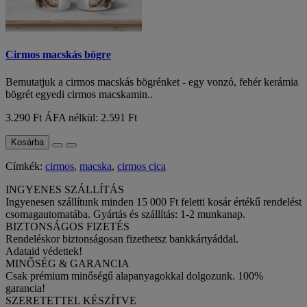
Cirmos macskás bögre
Bemutatjuk a cirmos macskás bögrénket - egy vonzó, fehér kerámia
bögrét egyedi cirmos macskamin..
3.290 Ft
ÁFA nélkül: 2.591 Ft
Kosárba
Címkék:
cirmos
,
macska
,
cirmos cica
INGYENES SZÁLLÍTÁS
Ingyenesen szállítunk minden 15 000 Ft feletti kosár értékű rendelést
csomagautomatába. Gyártás és szállítás: 1-2 munkanap.
BIZTONSÁGOS FIZETÉS
Rendeléskor biztonságosan fizethetsz bankkártyáddal.
Adataid védettek!
MINŐSÉG & GARANCIA
Csak prémium minőségű alapanyagokkal dolgozunk. 100%
garancia!
SZERETETTEL KÉSZÍTVE