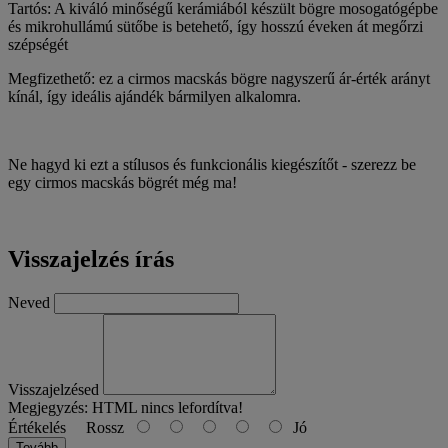
Tartós: A kiváló minőségű kerámiából készült bögre mosogatógépbe
és mikrohullámú sütőbe is betehető, így hosszú éveken át megőrzi
szépségét
Megfizethető: ez a cirmos macskás bögre nagyszerű ár-érték arányt
kínál, így ideális ajándék bármilyen alkalomra.
Ne hagyd ki ezt a stílusos és funkcionális kiegészítőt - szerezz be
egy cirmos macskás bögrét még ma!
Visszajelzés írás
Neved
Visszajelzésed
Megjegyzés:
HTML nincs lefordítva!
Értékelés
Rossz
Jó
Tovább