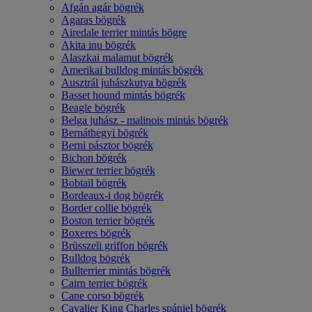
Afgán agár bögrék
Agaras bögrék
Airedale terrier mintás bögre
Akita inu bögrék
Alaszkai malamut bögrék
Amerikai bulldog mintás bögrék
Ausztrál juhászkutya bögrék
Basset hound mintás bögrék
Beagle bögrék
Belga juhász - malinois mintás bögrék
Bernáthegyi bögrék
Berni pásztor bögrék
Bichon bögrék
Biewer terrier bögrék
Bobtail bögrék
Bordeaux-i dog bögrék
Border collie bögrék
Boston terrier bögrék
Boxeres bögrék
Brüsszeli griffon bögrék
Bulldog bögrék
Bullterrier mintás bögrék
Cairn terrier bögrék
Cane corso bögrék
Cavalier King Charles spániel bögrék