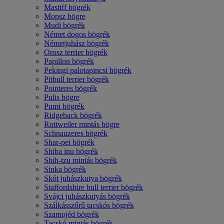
Mastiff bögrék
Mopsz bögre
Mudi bögrék
Német dogos bögrék
Németjuhász bögrék
Orosz terrier bögrék
Papillon bögrék
Pekingi palotapincsi bögrék
Pitbull terrier bögrék
Pointeres bögrék
Pulis bögre
Pumi bögrék
Ridgeback bögrék
Rottweiler mintás bögre
Schnauzeres bögrék
Shar-pei bögrék
Shiba inu bögrék
Shih-tzu mintás bögrék
Sinka bögrék
Skót juhászkutya bögrék
Staffordshire bull terrier bögrék
Svájci juhászkutyás bögrék
Szálkásszőrű tacskós bögrék
Szamojéd bögrék
Tacskó mintás bögrék