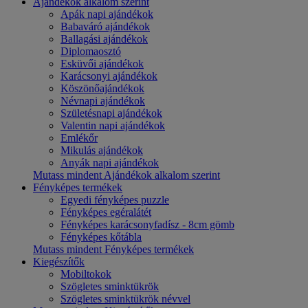
Ajándékok alkalom szerint
Apák napi ajándékok
Babaváró ajándékok
Ballagási ajándékok
Diplomaosztó
Esküvői ajándékok
Karácsonyi ajándékok
Köszönőajándékok
Névnapi ajándékok
Születésnapi ajándékok
Valentin napi ajándékok
Emlékőr
Mikulás ajándékok
Anyák napi ajándékok
Mutass mindent Ajándékok alkalom szerint
Fényképes termékek
Egyedi fényképes puzzle
Fényképes egéralátét
Fényképes karácsonyfadísz - 8cm gömb
Fényképes kőtábla
Mutass mindent Fényképes termékek
Kiegészítők
Mobiltokok
Szögletes sminktükrök
Szögletes sminktükrök névvel