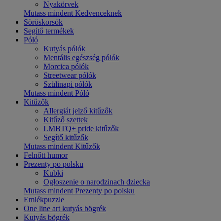
Nyakörvek
Mutass mindent Kedvenceknek
Söröskorsók
Segítő termékek
Póló
Kutyás pólók
Mentális egészség pólók
Morcica pólók
Streetwear pólók
Szülinapi pólók
Mutass mindent Póló
Kitűzők
Allergiát jelző kitűzők
Kitűző szettek
LMBTQ+ pride kitűzők
Segítő kitűzők
Mutass mindent Kitűzők
Felnőtt humor
Prezenty po polsku
Kubki
Ogłoszenie o narodzinach dziecka
Mutass mindent Prezenty po polsku
Emlékpuzzle
One line art kutyás bögrék
Kutyás bögrék