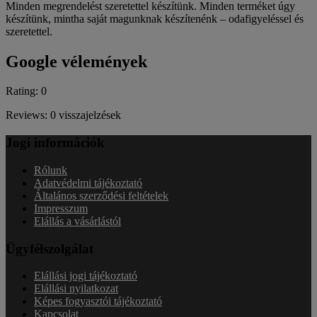
Minden megrendelést szeretettel készítünk. Minden terméket úgy
készítünk, mintha saját magunknak készítenénk – odafigyeléssel és
szeretettel.
Google vélemények
Rating: 0
Reviews: 0 visszajelzések
Jogi információk
Rólunk
Adatvédelmi tájékoztató
Általános szerződési feltételek
Impresszum
Elállás a vásárlástól
Ügyfélszolgálat
Elállási jogi tájékoztató
Elállási nyilatkozat
Képes fogyasztói tájékoztató
Kapcsolat