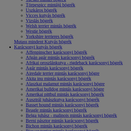
Törpespicc mintájú bögrék
Uszkáros bögrék
Vicces kutyás bögrék
Vizslás bögrék
Welsh terrier mintás bögrék
Westie bögrék
Yorkshire terrieres bögrék
Mutass mindent Kutyás bögrék
Karácsonyi kutyás bögrék
Affenpinscher karácsonyi bögrék
Afgán agár mintás karácsonyi bögrék
Afrikai oroszlánkutya - rigdeback karácsonyi bögrék
Agár mintás karácsonyi bögrék
Airedale terrier mintás karácsonyi bögre
Akita inu mintás karácsonyi bögrék
Alaszkai malamut mintás karácsonyi bögre
Amerikai bulldog mintás karácsonyi bögre
Amerikai pittbul mintás karácsonyi bögrék
Ausztrál juhászkutya karácsonyi bögrék
Basset hound mintás karácsonyi bögrék
Beagle mintás karácsonyi bögrék
Belga juhász - malinois mintás karácsonyi bögrék
Berni pásztor mintás karácsonyi bögrék
Bichon mintás karácsonyi bögrék