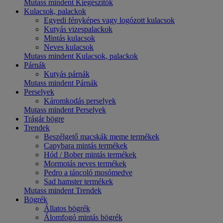
Mutass mindent Kiegészítők
Kulacsok, palackok
Egyedi fényképes vagy logózott kulacsok
Kutyás vizespalackok
Mintás kulacsok
Neves kulacsok
Mutass mindent Kulacsok, palackok
Párnák
Kutyás párnák
Mutass mindent Párnák
Perselyek
Káromkodás perselyek
Mutass mindent Perselyek
Trágár bögre
Trendek
Beszélgető macskák meme termékek
Capybara mintás termékek
Hód / Bober mintás termékek
Mormotás neves termékek
Pedro a táncoló mosómedve
Sad hamster termékek
Mutass mindent Trendek
Bögrék
Állatos bögrék
Álomfogó mintás bögrék