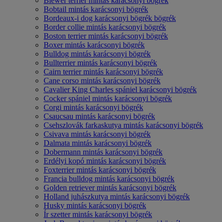
Biewer terrier mintás karácsonyi bögrék
Bobtail mintás karácsonyi bögrék
Bordeaux-i dog karácsonyi bögrék bögrék
Border collie mintás karácsonyi bögrék
Boston terrier mintás karácsonyi bögrék
Boxer mintás karácsonyi bögrék
Bulldog mintás karácsonyi bögrék
Bullterrier mintás karácsonyi bögrék
Cairn terrier mintás karácsonyi bögrék
Cane corso mintás karácsonyi bögrék
Cavalier King Charles spániel karácsonyi bögrék
Cocker spániel mintás karácsonyi bögrék
Corgi mintás karácsonyi bögrék
Csaucsau mintás karácsonyi bögrék
Csehszlovák farkaskutya mintás karácsonyi bögrék
Csivava mintás karácsonyi bögrék
Dalmata mintás karácsonyi bögrék
Dobermann mintás karácsonyi bögrék
Erdélyi kopó mintás karácsonyi bögrék
Foxterrier mintás karácsonyi bögrék
Francia bulldog mintás karácsonyi bögrék
Golden retriever mintás karácsonyi bögrék
Holland juhászkutya mintás karácsonyi bögrék
Husky mintás karácsonyi bögrék
Ír szetter mintás karácsonyi bögrék