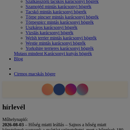
Szálkásszőrű tacskós karácsonyi bögrék
Szamojéd mintás karácsonyi bögrék
Tacskó mintás karácsonyi bögrék
Törpe pincser mintás karácsonyi bögrék
Törpespicc mintás karácsonyi bögrék
Uszkáros karácsonyi bögrék
Vizslás karácsonyi bögrék
Welsh terrier mintás karácsonyi bögrék
Westie mintás karácsonyi bögrék
Yorkshire terrieres karácsonyi bögrék
Mutass mindent Karácsonyi kutyás bögrék
Blog
Cirmos macskás bögre
hírlevél
Műhelynapló:
2026-08-03
– Hőség miatti leállás – Sajnos a hőség miatt
kénytelenek vagyunk a gyártást szüneteltetni, mert a hőprések 180