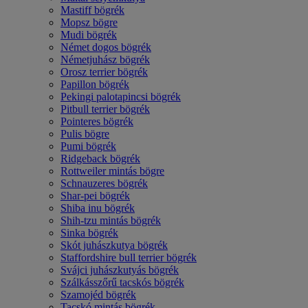
Mastiff bögrék
Mopsz bögre
Mudi bögrék
Német dogos bögrék
Németjuhász bögrék
Orosz terrier bögrék
Papillon bögrék
Pekingi palotapincsi bögrék
Pitbull terrier bögrék
Pointeres bögrék
Pulis bögre
Pumi bögrék
Ridgeback bögrék
Rottweiler mintás bögre
Schnauzeres bögrék
Shar-pei bögrék
Shiba inu bögrék
Shih-tzu mintás bögrék
Sinka bögrék
Skót juhászkutya bögrék
Staffordshire bull terrier bögrék
Svájci juhászkutyás bögrék
Szálkásszőrű tacskós bögrék
Szamojéd bögrék
Tacskó mintás bögrék