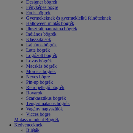
Designer bögrék
Fényképes bögre
Focis bögrék
Gyermekeknek és gyermeklelkű felnőtteknek
Halloween mintás bögrék
Illusztrált panoráma bögrék
Indiános bögrék
Klasszikusok
Lajháros bögrék
Latte bögrék
Logózott bögrék
Lovas bögrék
Macskás bögrék
Morcica bögrék
Neves bögre
Pin-up bögrék
Retro jellegű bögrék
Rovarok
Szarkasztikus bögrék
Tengerimalacos bögrék
Vagány nagyszülők
Vicces bögre
Mutass mindent Bögrék
Kedvenceknek
Biléták