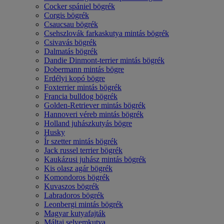
Cocker spániel bögrék
Corgis bögrék
Csaucsau bögrék
Csehszlovák farkaskutya mintás bögrék
Csivavás bögrék
Dalmatás bögrék
Dandie Dinmont-terrier mintás bögrék
Dobermann mintás bögre
Erdélyi kopó bögre
Foxterrier mintás bögrék
Francia bulldog bögrék
Golden-Retriever mintás bögrék
Hannoveri véreb mintás bögrék
Holland juhászkutyás bögre
Husky
Ír szetter mintás bögrék
Jack russel terrier bögrék
Kaukázusi juhász mintás bögrék
Kis olasz agár bögrék
Komondoros bögrék
Kuvaszos bögrék
Labradoros bögrék
Leonbergi mintás bögrék
Magyar kutyafajták
Máltai selyemkutya