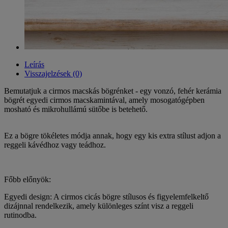
Leírás
Visszajelzések (0)
Bemutatjuk a cirmos macskás bögrénket - egy vonzó, fehér kerámia
bögrét egyedi cirmos macskamintával, amely mosogatógépben
mosható és mikrohullámú sütőbe is betehető.
Ez a bögre tökéletes módja annak, hogy egy kis extra stílust adjon a
reggeli kávédhoz vagy teádhoz.
Főbb előnyök:
Egyedi design: A cirmos cicás bögre stílusos és figyelemfelkeltő
dizájnnal rendelkezik, amely különleges színt visz a reggeli
rutinodba.