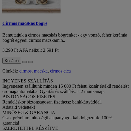
Cirmos macskás bögre
Bemutatjuk a cirmos macskás bögrénket - egy vonzó, fehér kerámia
bögrét egyedi cirmos macskamin..
3.290 Ft
ÁFA nélkül: 2.591 Ft
Kosárba
Címkék:
cirmos
,
macska
,
cirmos cica
INGYENES SZÁLLÍTÁS
Ingyenesen szállítunk minden 15 000 Ft feletti kosár értékű rendelést
csomagautomatába. Gyártás és szállítás: 1-2 munkanap.
BIZTONSÁGOS FIZETÉS
Rendeléskor biztonságosan fizethetsz bankkártyáddal.
Adataid védettek!
MINŐSÉG & GARANCIA
Csak prémium minőségű alapanyagokkal dolgozunk. 100%
garancia!
SZERETETTEL KÉSZÍTVE