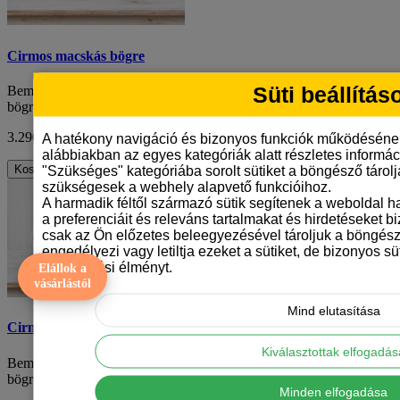
Cirmos macskás bögre
Süti beállítás
Bemutatjuk a cirmos macskás bögrénket - egy vonzó, fehér kerámia
bögrét egyedi cirmos macskamin..
3.290 Ft
ÁFA nélkül: 2.591 Ft
A hatékony navigáció és bizonyos funkciók működéséne
alábbiakban az egyes kategóriák alatt részletes informáci
Kosárba
"Szükséges" kategóriába sorolt sütiket a böngésző tárol
szükségesek a webhely alapvető funkcióihoz.
A harmadik féltől származó sütik segítenek a weboldal 
a preferenciáit és releváns tartalmakat és hirdetéseket b
csak az Ön előzetes beleegyezésével tároljuk a böngész
engedélyezi vagy letiltja ezeket a sütiket, de bizonyos süt
böngészési élményt.
Elállok a
vásárlástól
Mind elutasítása
Cirmos macskás bögre
Kiválasztottak elfogadá
Bemutatjuk a cirmos macskás bögrénket - egy vonzó, fehér kerámia
bögrét egyedi cirmos macskamin..
Minden elfogadása