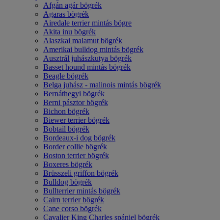
Afgán agár bögrék
Agaras bögrék
Airedale terrier mintás bögre
Akita inu bögrék
Alaszkai malamut bögrék
Amerikai bulldog mintás bögrék
Ausztrál juhászkutya bögrék
Basset hound mintás bögrék
Beagle bögrék
Belga juhász - malinois mintás bögrék
Bernáthegyi bögrék
Berni pásztor bögrék
Bichon bögrék
Biewer terrier bögrék
Bobtail bögrék
Bordeaux-i dog bögrék
Border collie bögrék
Boston terrier bögrék
Boxeres bögrék
Brüsszeli griffon bögrék
Bulldog bögrék
Bullterrier mintás bögrék
Cairn terrier bögrék
Cane corso bögrék
Cavalier King Charles spániel bögrék