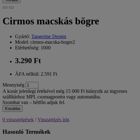
Cirmos macskás bögre
Gyártó:
Tangerine Design
Model: cirmos-macska-bogre2
Elérhetőség: 1000
3.290 Ft
ÁFA nélkül: 2.591 Ft
Mennyiség
A kosár jelenlegi értékével még 15 000 Ft hiányzik az ingyenes
szállításhoz MPL csomagpontra vagy automatába.
Szombat van – hétfőn adjuk fel.
Kosárba
0 visszajelzések
/
Visszajelzés írás
Hasonló Termékek