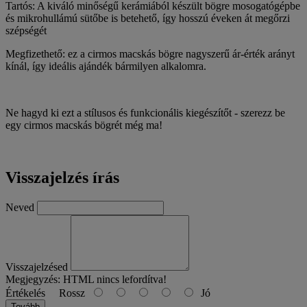
Tartós: A kiváló minőségű kerámiából készült bögre mosogatógépbe
és mikrohullámú sütőbe is betehető, így hosszú éveken át megőrzi
szépségét
Megfizethető: ez a cirmos macskás bögre nagyszerű ár-érték arányt
kínál, így ideális ajándék bármilyen alkalomra.
Ne hagyd ki ezt a stílusos és funkcionális kiegészítőt - szerezz be
egy cirmos macskás bögrét még ma!
Visszajelzés írás
Neved
Visszajelzésed
Megjegyzés:
HTML nincs lefordítva!
Értékelés
Rossz
Jó
Tovább