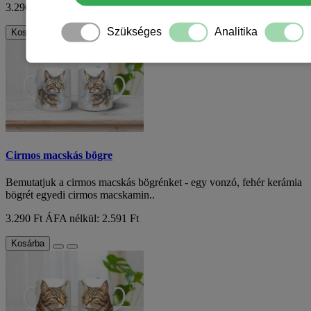
3.290 Ft
ÁFA nélkül: 2.591 Ft
Szükséges
Analitika
Kosárba
Cirmos macskás bögre
Bemutatjuk a cirmos macskás bögrénket - egy vonzó, fehér kerámia
bögrét egyedi cirmos macskamin..
3.290 Ft
ÁFA nélkül: 2.591 Ft
Kosárba