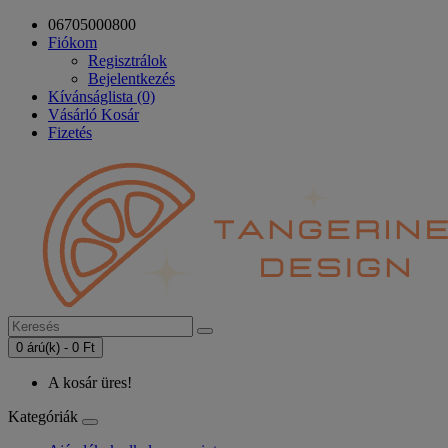
06705000800
Fiókom
Regisztrálok
Bejelentkezés
Kívánságlista (0)
Vásárló Kosár
Fizetés
0 árú(k) - 0 Ft
A kosár üres!
Kategóriák