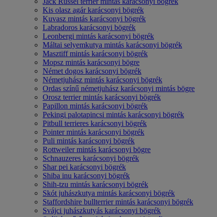
Jack Russel terrier mintás karácsonyi bögrék
Kis olasz agár karácsonyi bögrék
Kuvasz mintás karácsonyi bögrék
Labradoros karácsonyi bögrék
Leonbergi mintás karácsonyi bögrék
Máltai selyemkutya mintás karácsonyi bögrék
Masztiff mintás karácsonyi bögrék
Mopsz mintás karácsonyi bögre
Német dogos karácsonyi bögrék
Németjuhász mintás karácsonyi bögrék
Ordas színű németjuhász karácsonyi mintás bögre
Orosz terrier mintás karácsonyi bögrék
Papillon mintás karácsonyi bögrék
Pekingi palotapincsi mintás karácsonyi bögrék
Pitbull terrieres karácsonyi bögrék
Pointer mintás karácsonyi bögrék
Puli mintás karácsonyi bögrék
Rottweiler mintás karácsonyi bögre
Schnauzeres karácsonyi bögrék
Shar pei karácsonyi bögrék
Shiba inu karácsonyi bögrék
Shih-tzu mintás karácsonyi bögrék
Skót juhászkutya mintás karácsonyi bögrék
Staffordshire bullterrier mintás karácsonyi bögrék
Svájci juhászkutyás karácsonyi bögrék