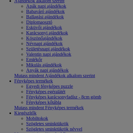
Ajándékok alkalom szerint
Apák napi ajándékok
Babaváró ajándékok
Ballagási ajándékok
Diplomaosztó
Esküvői ajándékok
Karácsonyi ajándékok
Köszönőajándékok
Névnapi ajándékok
Születésnapi ajándékok
Valentin napi ajándékok
Emlékőr
Mikulás ajándékok
Anyák napi ajándékok
Mutass mindent Ajándékok alkalom szerint
Fényképes termékek
Egyedi fényképes puzzle
Fényképes egéralátét
Fényképes karácsonyfadísz - 8cm gömb
Fényképes kőtábla
Mutass mindent Fényképes termékek
Kiegészítők
Mobiltokok
Szögletes sminktükrök
Szögletes sminktükrök névvel