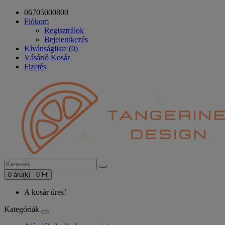
06705000800
Fiókom
Regisztrálok
Bejelentkezés
Kívánságlista (0)
Vásárló Kosár
Fizetés
0 árú(k) - 0 Ft
A kosár üres!
Kategóriák