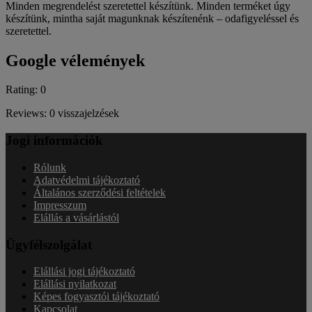
Minden megrendelést szeretettel készítünk. Minden terméket úgy
készítünk, mintha saját magunknak készítenénk – odafigyeléssel és
szeretettel.
Google vélemények
Rating: 0
Reviews: 0 visszajelzések
Jogi információk
Rólunk
Adatvédelmi tájékoztató
Általános szerződési feltételek
Impresszum
Elállás a vásárlástól
Ügyfélszolgálat
Elállási jogi tájékoztató
Elállási nyilatkozat
Képes fogyasztói tájékoztató
Kapcsolat