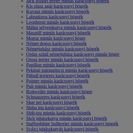
Jack Russel terrier mintás karácsonyi bögrék
Kis olasz agár karácsonyi bögrék
Kuvasz mintás karácsonyi bögrék
Labradoros karácsonyi bögrék
Leonbergi mintás karácsonyi bögrék
Máltai selyemkutya mintás karácsonyi bögrék
Masztiff mintás karácsonyi bögrék
Mopsz mintás karácsonyi bögre
Német dogos karácsonyi bögrék
Németjuhász mintás karácsonyi bögrék
Ordas színű németjuhász karácsonyi mintás bögre
Orosz terrier mintás karácsonyi bögrék
Papillon mintás karácsonyi bögrék
Pekingi palotapincsi mintás karácsonyi bögrék
Pitbull terrieres karácsonyi bögrék
Pointer mintás karácsonyi bögrék
Puli mintás karácsonyi bögrék
Rottweiler mintás karácsonyi bögre
Schnauzeres karácsonyi bögrék
Shar pei karácsonyi bögrék
Shiba inu karácsonyi bögrék
Shih-tzu mintás karácsonyi bögrék
Skót juhászkutya mintás karácsonyi bögrék
Staffordshire bullterrier mintás karácsonyi bögrék
Svájci juhászkutyás karácsonyi bögrék