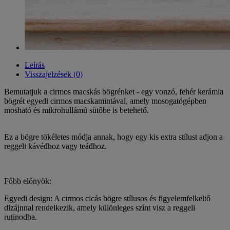
Leírás
Visszajelzések (0)
Bemutatjuk a cirmos macskás bögrénket - egy vonzó, fehér kerámia
bögrét egyedi cirmos macskamintával, amely mosogatógépben
mosható és mikrohullámú sütőbe is betehető.
Ez a bögre tökéletes módja annak, hogy egy kis extra stílust adjon a
reggeli kávédhoz vagy teádhoz.
Főbb előnyök:
Egyedi design: A cirmos cicás bögre stílusos és figyelemfelkeltő
dizájnnal rendelkezik, amely különleges színt visz a reggeli
rutinodba.