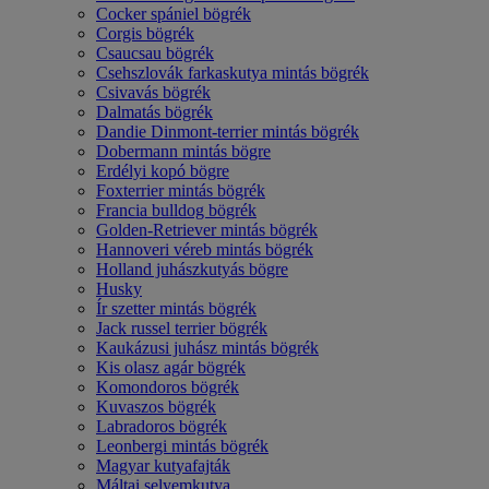
Cocker spániel bögrék
Corgis bögrék
Csaucsau bögrék
Csehszlovák farkaskutya mintás bögrék
Csivavás bögrék
Dalmatás bögrék
Dandie Dinmont-terrier mintás bögrék
Dobermann mintás bögre
Erdélyi kopó bögre
Foxterrier mintás bögrék
Francia bulldog bögrék
Golden-Retriever mintás bögrék
Hannoveri véreb mintás bögrék
Holland juhászkutyás bögre
Husky
Ír szetter mintás bögrék
Jack russel terrier bögrék
Kaukázusi juhász mintás bögrék
Kis olasz agár bögrék
Komondoros bögrék
Kuvaszos bögrék
Labradoros bögrék
Leonbergi mintás bögrék
Magyar kutyafajták
Máltai selyemkutya