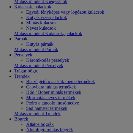
Mutass mindent Kiegészítők
Kulacsok, palackok
Egyedi fényképes vagy logózott kulacsok
Kutyás vizespalackok
Mintás kulacsok
Neves kulacsok
Mutass mindent Kulacsok, palackok
Párnák
Kutyás párnák
Mutass mindent Párnák
Perselyek
Káromkodás perselyek
Mutass mindent Perselyek
Trágár bögre
Trendek
Beszélgető macskák meme termékek
Capybara mintás termékek
Hód / Bober mintás termékek
Mormotás neves termékek
Pedro a táncoló mosómedve
Sad hamster termékek
Mutass mindent Trendek
Bögrék
Állatos bögrék
Álomfogó mintás bögrék