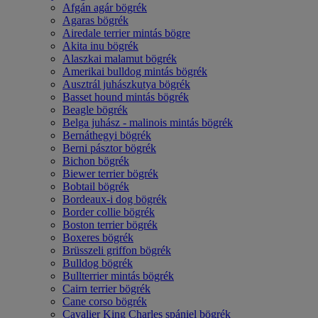
Afgán agár bögrék
Agaras bögrék
Airedale terrier mintás bögre
Akita inu bögrék
Alaszkai malamut bögrék
Amerikai bulldog mintás bögrék
Ausztrál juhászkutya bögrék
Basset hound mintás bögrék
Beagle bögrék
Belga juhász - malinois mintás bögrék
Bernáthegyi bögrék
Berni pásztor bögrék
Bichon bögrék
Biewer terrier bögrék
Bobtail bögrék
Bordeaux-i dog bögrék
Border collie bögrék
Boston terrier bögrék
Boxeres bögrék
Brüsszeli griffon bögrék
Bulldog bögrék
Bullterrier mintás bögrék
Cairn terrier bögrék
Cane corso bögrék
Cavalier King Charles spániel bögrék