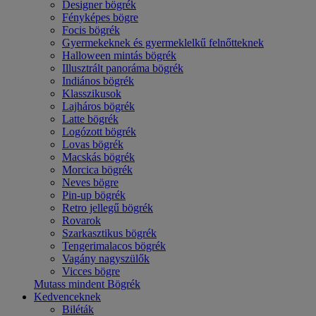
Designer bögrék
Fényképes bögre
Focis bögrék
Gyermekeknek és gyermeklelkű felnőtteknek
Halloween mintás bögrék
Illusztrált panoráma bögrék
Indiános bögrék
Klasszikusok
Lajháros bögrék
Latte bögrék
Logózott bögrék
Lovas bögrék
Macskás bögrék
Morcica bögrék
Neves bögre
Pin-up bögrék
Retro jellegű bögrék
Rovarok
Szarkasztikus bögrék
Tengerimalacos bögrék
Vagány nagyszülők
Vicces bögre
Mutass mindent Bögrék
Kedvenceknek
Biléták