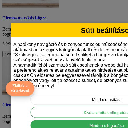
Cirmos macskás bögre
Süti beállítás
Bemutatjuk a cirmos macskás bögrénket - egy vonzó, fehér kerámia
bögrét egyedi cirmos macskamin..
3.290 Ft
ÁFA nélkül: 2.591 Ft
A hatékony navigáció és bizonyos funkciók működéséne
alábbiakban az egyes kategóriák alatt részletes informáci
Kosárba
"Szükséges" kategóriába sorolt sütiket a böngésző tárol
szükségesek a webhely alapvető funkcióihoz.
A harmadik féltől származó sütik segítenek a weboldal 
a preferenciáit és releváns tartalmakat és hirdetéseket b
csak az Ön előzetes beleegyezésével tároljuk a böngész
engedélyezi vagy letiltja ezeket a sütiket, de bizonyos süt
böngészési élményt.
Elállok a
vásárlástól
Mind elutasítása
Cirmos macskás bögre
Kiválasztottak elfogadá
Bemutatjuk a cirmos macskás bögrénket - egy vonzó, fehér kerámia
bögrét egyedi cirmos macskamin..
Minden elfogadása