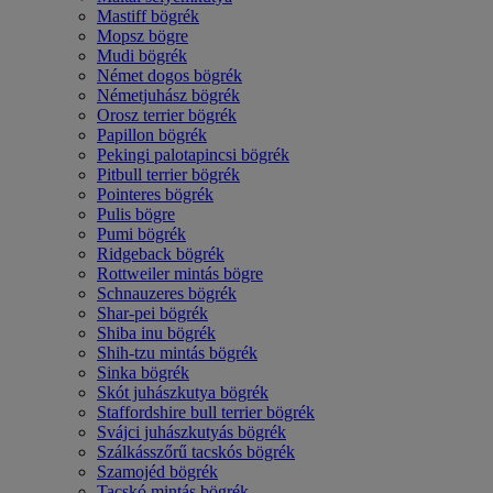
Mastiff bögrék
Mopsz bögre
Mudi bögrék
Német dogos bögrék
Németjuhász bögrék
Orosz terrier bögrék
Papillon bögrék
Pekingi palotapincsi bögrék
Pitbull terrier bögrék
Pointeres bögrék
Pulis bögre
Pumi bögrék
Ridgeback bögrék
Rottweiler mintás bögre
Schnauzeres bögrék
Shar-pei bögrék
Shiba inu bögrék
Shih-tzu mintás bögrék
Sinka bögrék
Skót juhászkutya bögrék
Staffordshire bull terrier bögrék
Svájci juhászkutyás bögrék
Szálkásszőrű tacskós bögrék
Szamojéd bögrék
Tacskó mintás bögrék