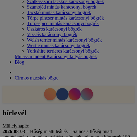
Szálkásszőrű tacskós karácsonyi bögrék
Szamojéd mintás karácsonyi bögrék
Tacskó mintás karácsonyi bögrék
Törpe pincser mintás karácsonyi bögrék
Törpespicc mintás karácsonyi bögrék
Uszkáros karácsonyi bögrék
Vizslás karácsonyi bögrék
Welsh terrier mintás karácsonyi bögrék
Westie mintás karácsonyi bögrék
Yorkshire terrieres karácsonyi bögrék
Mutass mindent Karácsonyi kutyás bögrék
Blog
Cirmos macskás bögre
hírlevél
Műhelynapló:
2026-08-03
– Hőség miatti leállás – Sajnos a hőség miatt
kénytelenek vagyunk a gyártást szüneteltetni, mert a hőprések 180