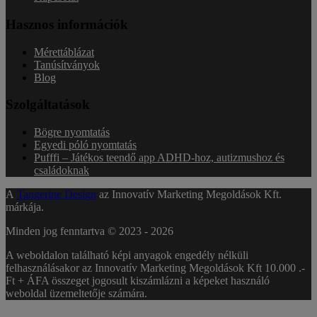
Hasznos információk
Mérettáblázat
Tanúsítványok
Blog
Szolgáltatások
Bögre nyomtatás
Egyedi póló nyomtatás
Pufffi – Játékos teendő app ADHD-hoz, autizmushoz és
családoknak
A
Tangerine Design
az Innovatív Marketing Megoldások Kft.
márkája.
Minden jog fenntartva © 2023 -
2026
A weboldalon található képi anyagok engedély nélküli
felhasználásakor az Innovatív Marketing Megoldások Kft 10.000 .-
Ft + ÁFA összeget jogosult kiszámlázni a képeket használó
weboldal üzemeltetője számára.