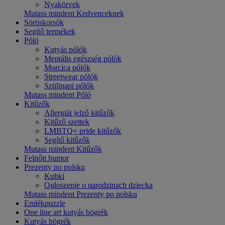
Nyakörvek
Mutass mindent Kedvenceknek
Söröskorsók
Segítő termékek
Póló
Kutyás pólók
Mentális egészség pólók
Morcica pólók
Streetwear pólók
Szülinapi pólók
Mutass mindent Póló
Kitűzők
Allergiát jelző kitűzők
Kitűző szettek
LMBTQ+ pride kitűzők
Segítő kitűzők
Mutass mindent Kitűzők
Felnőtt humor
Prezenty po polsku
Kubki
Ogłoszenie o narodzinach dziecka
Mutass mindent Prezenty po polsku
Emlékpuzzle
One line art kutyás bögrék
Kutyás bögrék