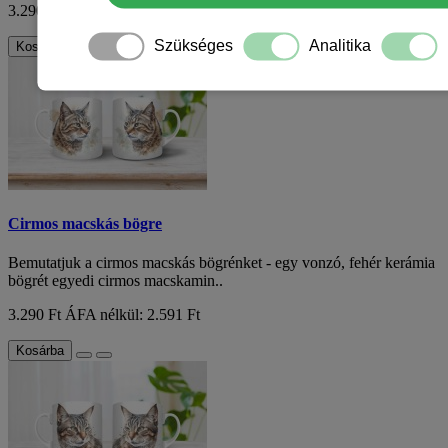
3.290 Ft
ÁFA nélkül: 2.591 Ft
Szükséges
Analitika
Kosárba
Cirmos macskás bögre
Bemutatjuk a cirmos macskás bögrénket - egy vonzó, fehér kerámia
bögrét egyedi cirmos macskamin..
3.290 Ft
ÁFA nélkül: 2.591 Ft
Kosárba