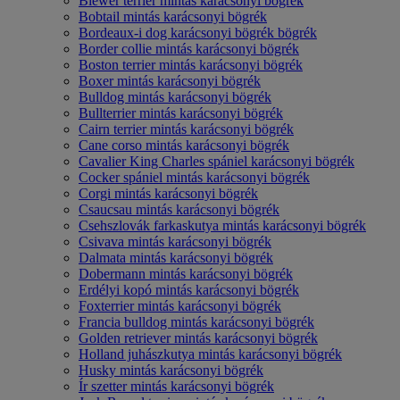
Biewer terrier mintás karácsonyi bögrék
Bobtail mintás karácsonyi bögrék
Bordeaux-i dog karácsonyi bögrék bögrék
Border collie mintás karácsonyi bögrék
Boston terrier mintás karácsonyi bögrék
Boxer mintás karácsonyi bögrék
Bulldog mintás karácsonyi bögrék
Bullterrier mintás karácsonyi bögrék
Cairn terrier mintás karácsonyi bögrék
Cane corso mintás karácsonyi bögrék
Cavalier King Charles spániel karácsonyi bögrék
Cocker spániel mintás karácsonyi bögrék
Corgi mintás karácsonyi bögrék
Csaucsau mintás karácsonyi bögrék
Csehszlovák farkaskutya mintás karácsonyi bögrék
Csivava mintás karácsonyi bögrék
Dalmata mintás karácsonyi bögrék
Dobermann mintás karácsonyi bögrék
Erdélyi kopó mintás karácsonyi bögrék
Foxterrier mintás karácsonyi bögrék
Francia bulldog mintás karácsonyi bögrék
Golden retriever mintás karácsonyi bögrék
Holland juhászkutya mintás karácsonyi bögrék
Husky mintás karácsonyi bögrék
Ír szetter mintás karácsonyi bögrék