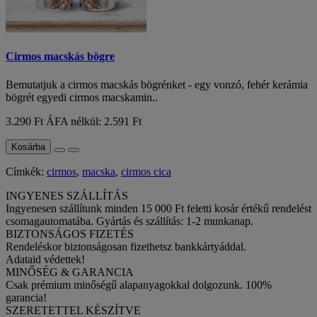
Cirmos macskás bögre
Bemutatjuk a cirmos macskás bögrénket - egy vonzó, fehér kerámia
bögrét egyedi cirmos macskamin..
3.290 Ft
ÁFA nélkül: 2.591 Ft
Kosárba
Címkék:
cirmos
,
macska
,
cirmos cica
INGYENES SZÁLLÍTÁS
Ingyenesen szállítunk minden 15 000 Ft feletti kosár értékű rendelést
csomagautomatába. Gyártás és szállítás: 1-2 munkanap.
BIZTONSÁGOS FIZETÉS
Rendeléskor biztonságosan fizethetsz bankkártyáddal.
Adataid védettek!
MINŐSÉG & GARANCIA
Csak prémium minőségű alapanyagokkal dolgozunk. 100%
garancia!
SZERETETTEL KÉSZÍTVE