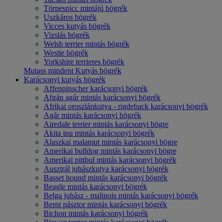
Törpespicc mintájú bögrék
Uszkáros bögrék
Vicces kutyás bögrék
Vizslás bögrék
Welsh terrier mintás bögrék
Westie bögrék
Yorkshire terrieres bögrék
Mutass mindent Kutyás bögrék
Karácsonyi kutyás bögrék
Affenpinscher karácsonyi bögrék
Afgán agár mintás karácsonyi bögrék
Afrikai oroszlánkutya - rigdeback karácsonyi bögrék
Agár mintás karácsonyi bögrék
Airedale terrier mintás karácsonyi bögre
Akita inu mintás karácsonyi bögrék
Alaszkai malamut mintás karácsonyi bögre
Amerikai bulldog mintás karácsonyi bögre
Amerikai pittbul mintás karácsonyi bögrék
Ausztrál juhászkutya karácsonyi bögrék
Basset hound mintás karácsonyi bögrék
Beagle mintás karácsonyi bögrék
Belga juhász - malinois mintás karácsonyi bögrék
Berni pásztor mintás karácsonyi bögrék
Bichon mintás karácsonyi bögrék