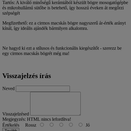
Tartós: A kiváló minőségű kerámiából készült bögre mosogatógépbe
és mikrohullámú sütőbe is betehető, így hosszú éveken át megőrzi
szépségét
Megfizethető: ez a cirmos macskás bögre nagyszerű ár-érték arányt
kínál, így ideális ajándék bármilyen alkalomra.
Ne hagyd ki ezt a stílusos és funkcionális kiegészítőt - szerezz be
egy cirmos macskás bögrét még ma!
Visszajelzés írás
Neved
Visszajelzésed
Megjegyzés:
HTML nincs lefordítva!
Értékelés
Rossz
Jó
Tovább