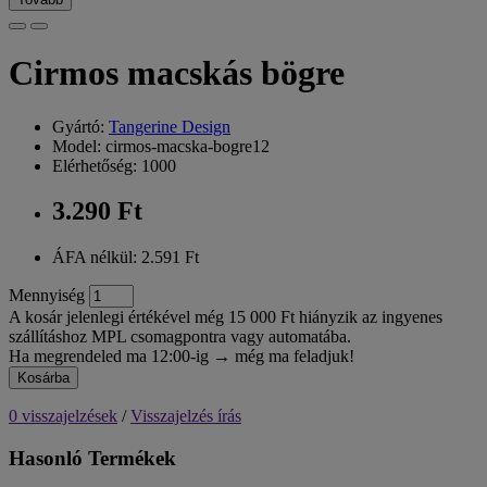
Cirmos macskás bögre
Gyártó:
Tangerine Design
Model: cirmos-macska-bogre12
Elérhetőség: 1000
3.290 Ft
ÁFA nélkül: 2.591 Ft
Mennyiség
A kosár jelenlegi értékével még 15 000 Ft hiányzik az ingyenes
szállításhoz MPL csomagpontra vagy automatába.
Ha megrendeled ma 12:00-ig → még ma feladjuk!
Kosárba
0 visszajelzések
/
Visszajelzés írás
Hasonló Termékek