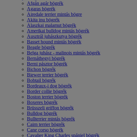
Afgán agár bögrék
Agaras bögrék
Airedale terrier mintás bögre
Akita inu bögrék
Alaszkai malamut bögrék
Amerikai bulldog mintás bögrék
Ausztrál juhászkutya bögrék
Basset hound mintás bögrék
Beagle bögrék
Belga juhász - malinois mintás bögrék
Bernáthegyi bögrék
Berni pásztor bögrék
Bichon bögrék
Biewer terrier bögrék
Bobtail bögrék
Bordeaux-i dog bögrék
Border collie bögrék
Boston terrier bögrék
Boxeres bögrék
Brüsszeli griffon bögrék
Bulldog bögrék
Bullterrier mintás bögrék
Cairn terrier bögrék
Cane corso bögrék
Cavalier King Charles spániel bögrék