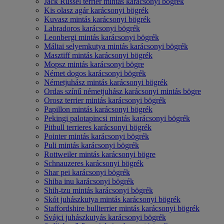
Jack Russel terrier mintás karácsonyi bögrék
Kis olasz agár karácsonyi bögrék
Kuvasz mintás karácsonyi bögrék
Labradoros karácsonyi bögrék
Leonbergi mintás karácsonyi bögrék
Máltai selyemkutya mintás karácsonyi bögrék
Masztiff mintás karácsonyi bögrék
Mopsz mintás karácsonyi bögre
Német dogos karácsonyi bögrék
Németjuhász mintás karácsonyi bögrék
Ordas színű németjuhász karácsonyi mintás bögre
Orosz terrier mintás karácsonyi bögrék
Papillon mintás karácsonyi bögrék
Pekingi palotapincsi mintás karácsonyi bögrék
Pitbull terrieres karácsonyi bögrék
Pointer mintás karácsonyi bögrék
Puli mintás karácsonyi bögrék
Rottweiler mintás karácsonyi bögre
Schnauzeres karácsonyi bögrék
Shar pei karácsonyi bögrék
Shiba inu karácsonyi bögrék
Shih-tzu mintás karácsonyi bögrék
Skót juhászkutya mintás karácsonyi bögrék
Staffordshire bullterrier mintás karácsonyi bögrék
Svájci juhászkutyás karácsonyi bögrék