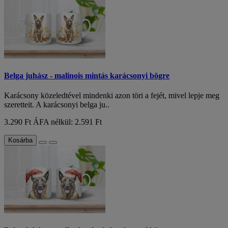
Belga juhász - malinois mintás karácsonyi bögre
Karácsony közeledtével mindenki azon töri a fejét, mivel lepje meg
szeretteit. A karácsonyi belga ju..
3.290 Ft
ÁFA nélkül: 2.591 Ft
Kosárba