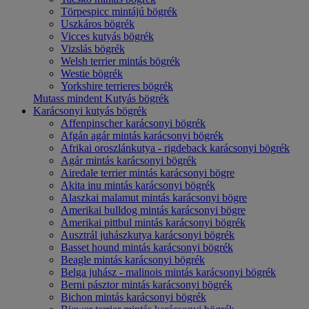
Törpespicc mintájú bögrék
Uszkáros bögrék
Vicces kutyás bögrék
Vizslás bögrék
Welsh terrier mintás bögrék
Westie bögrék
Yorkshire terrieres bögrék
Mutass mindent Kutyás bögrék
Karácsonyi kutyás bögrék
Affenpinscher karácsonyi bögrék
Afgán agár mintás karácsonyi bögrék
Afrikai oroszlánkutya - rigdeback karácsonyi bögrék
Agár mintás karácsonyi bögrék
Airedale terrier mintás karácsonyi bögre
Akita inu mintás karácsonyi bögrék
Alaszkai malamut mintás karácsonyi bögre
Amerikai bulldog mintás karácsonyi bögre
Amerikai pittbul mintás karácsonyi bögrék
Ausztrál juhászkutya karácsonyi bögrék
Basset hound mintás karácsonyi bögrék
Beagle mintás karácsonyi bögrék
Belga juhász - malinois mintás karácsonyi bögrék
Berni pásztor mintás karácsonyi bögrék
Bichon mintás karácsonyi bögrék