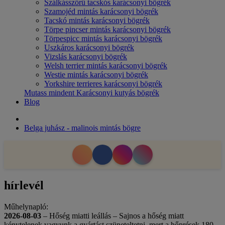
Szálkásszőrű tacskós karácsonyi bögrék
Szamojéd mintás karácsonyi bögrék
Tacskó mintás karácsonyi bögrék
Törpe pincser mintás karácsonyi bögrék
Törpespicc mintás karácsonyi bögrék
Uszkáros karácsonyi bögrék
Vizslás karácsonyi bögrék
Welsh terrier mintás karácsonyi bögrék
Westie mintás karácsonyi bögrék
Yorkshire terrieres karácsonyi bögrék
Mutass mindent Karácsonyi kutyás bögrék
Blog
Belga juhász - malinois mintás bögre
hírlevél
Műhelynapló:
2026-08-03
– Hőség miatti leállás – Sajnos a hőség miatt
kénytelenek vagyunk a gyártást szüneteltetni, mert a hőprések 180