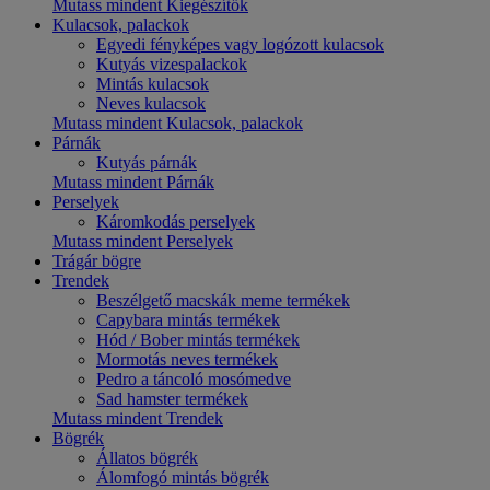
Mutass mindent Kiegészítők
Kulacsok, palackok
Egyedi fényképes vagy logózott kulacsok
Kutyás vizespalackok
Mintás kulacsok
Neves kulacsok
Mutass mindent Kulacsok, palackok
Párnák
Kutyás párnák
Mutass mindent Párnák
Perselyek
Káromkodás perselyek
Mutass mindent Perselyek
Trágár bögre
Trendek
Beszélgető macskák meme termékek
Capybara mintás termékek
Hód / Bober mintás termékek
Mormotás neves termékek
Pedro a táncoló mosómedve
Sad hamster termékek
Mutass mindent Trendek
Bögrék
Állatos bögrék
Álomfogó mintás bögrék