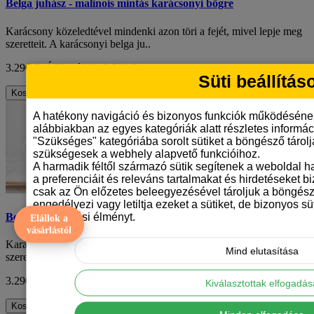
Belga juhász - malinois mintás karácsonyi bögre
Karácsony közeledtével mindenki azon töri a fejét, mivel lepje meg
szeretteit. A karácsonyi belga ju..
3.290 Ft
ÁFA nélkül: 2.591 Ft
Süti beállítás
Kosárba
A hatékony navigáció és bizonyos funkciók működéséne
alábbiakban az egyes kategóriák alatt részletes informáci
"Szükséges" kategóriába sorolt sütiket a böngésző tárol
szükségesek a webhely alapvető funkcióihoz.
A harmadik féltől származó sütik segítenek a weboldal 
a preferenciáit és releváns tartalmakat és hirdetéseket b
csak az Ön előzetes beleegyezésével tároljuk a böngész
engedélyezi vagy letiltja ezeket a sütiket, de bizonyos süt
böngészési élményt.
Belga juhász - malinois mintás karácsonyi bögre
Elállok a
vásárlástól
Karácsony közeledtével mindenki azon töri a fejét, mivel lepje meg
Mind elutasítása
szeretteit. A karácsonyi belga ju..
3.290 Ft
ÁFA nélkül: 2.591 Ft
Kiválasztottak elfogadá
Kosárba