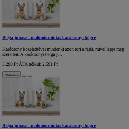
Belga juhász - malinois mintás karácsonyi bögre
Karácsony közeledtével mindenki azon töri a fejét, mivel lepje meg
szeretteit. A karácsonyi belga ju..
3.290 Ft
ÁFA nélkül: 2.591 Ft
Kosárba
Belga juhász - malinois mintás karácsonyi bögre