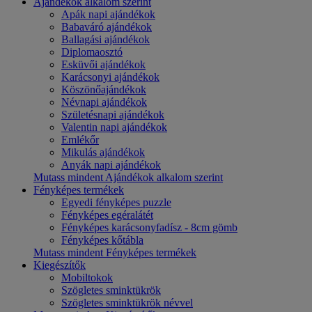
Ajándékok alkalom szerint
Apák napi ajándékok
Babaváró ajándékok
Ballagási ajándékok
Diplomaosztó
Esküvői ajándékok
Karácsonyi ajándékok
Köszönőajándékok
Névnapi ajándékok
Születésnapi ajándékok
Valentin napi ajándékok
Emlékőr
Mikulás ajándékok
Anyák napi ajándékok
Mutass mindent Ajándékok alkalom szerint
Fényképes termékek
Egyedi fényképes puzzle
Fényképes egéralátét
Fényképes karácsonyfadísz - 8cm gömb
Fényképes kőtábla
Mutass mindent Fényképes termékek
Kiegészítők
Mobiltokok
Szögletes sminktükrök
Szögletes sminktükrök névvel