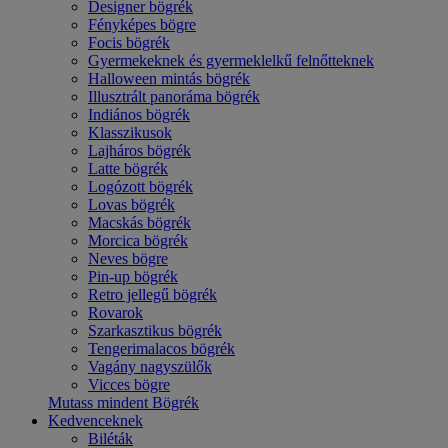
Designer bögrék
Fényképes bögre
Focis bögrék
Gyermekeknek és gyermeklelkű felnőtteknek
Halloween mintás bögrék
Illusztrált panoráma bögrék
Indiános bögrék
Klasszikusok
Lajháros bögrék
Latte bögrék
Logózott bögrék
Lovas bögrék
Macskás bögrék
Morcica bögrék
Neves bögre
Pin-up bögrék
Retro jellegű bögrék
Rovarok
Szarkasztikus bögrék
Tengerimalacos bögrék
Vagány nagyszülők
Vicces bögre
Mutass mindent Bögrék
Kedvenceknek
Biléták