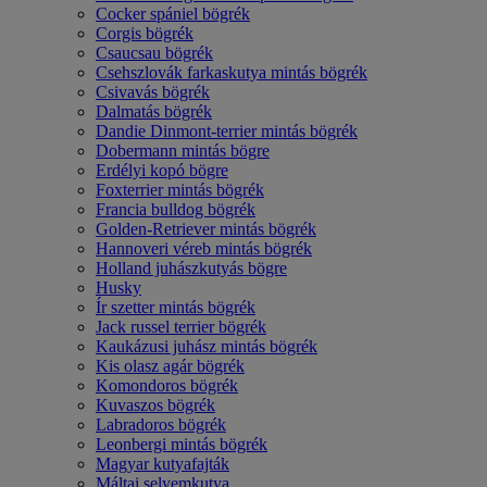
Cocker spániel bögrék
Corgis bögrék
Csaucsau bögrék
Csehszlovák farkaskutya mintás bögrék
Csivavás bögrék
Dalmatás bögrék
Dandie Dinmont-terrier mintás bögrék
Dobermann mintás bögre
Erdélyi kopó bögre
Foxterrier mintás bögrék
Francia bulldog bögrék
Golden-Retriever mintás bögrék
Hannoveri véreb mintás bögrék
Holland juhászkutyás bögre
Husky
Ír szetter mintás bögrék
Jack russel terrier bögrék
Kaukázusi juhász mintás bögrék
Kis olasz agár bögrék
Komondoros bögrék
Kuvaszos bögrék
Labradoros bögrék
Leonbergi mintás bögrék
Magyar kutyafajták
Máltai selyemkutya