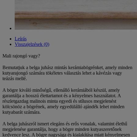
Leírás
Visszajelzések (0)
Mali rajongó vagy?
Bemutatjuk a belga juhász mintás kerámiabögrénket, amely minden
kutyarajongó számára tökéletes választás lehet a kávézás vagy
teázás mellé.
A bögre kiváló minőségű, ellenálló kerámiából készül, amely
garantálja a hosszú élettartamot és a kényelmes használatot. A
részletgazdag malinois minta egyedi és stílusos megjelenést
kölcsönöz a bögrének, amely egyedülálló ajándék lehet minden
kutyabarát számára.
A belga juhászról ismert elegáns és erős vonalak, valamint élethű
megjelenése garantálja, hogy a bögre minden kutyaszeretőnek
kedvence lesz. A bögre nagysága és kialakítása miatt kényelmesen