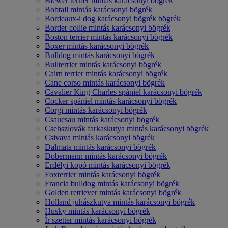
Biewer terrier mintás karácsonyi bögrék
Bobtail mintás karácsonyi bögrék
Bordeaux-i dog karácsonyi bögrék bögrék
Border collie mintás karácsonyi bögrék
Boston terrier mintás karácsonyi bögrék
Boxer mintás karácsonyi bögrék
Bulldog mintás karácsonyi bögrék
Bullterrier mintás karácsonyi bögrék
Cairn terrier mintás karácsonyi bögrék
Cane corso mintás karácsonyi bögrék
Cavalier King Charles spániel karácsonyi bögrék
Cocker spániel mintás karácsonyi bögrék
Corgi mintás karácsonyi bögrék
Csaucsau mintás karácsonyi bögrék
Csehszlovák farkaskutya mintás karácsonyi bögrék
Csivava mintás karácsonyi bögrék
Dalmata mintás karácsonyi bögrék
Dobermann mintás karácsonyi bögrék
Erdélyi kopó mintás karácsonyi bögrék
Foxterrier mintás karácsonyi bögrék
Francia bulldog mintás karácsonyi bögrék
Golden retriever mintás karácsonyi bögrék
Holland juhászkutya mintás karácsonyi bögrék
Husky mintás karácsonyi bögrék
Ír szetter mintás karácsonyi bögrék