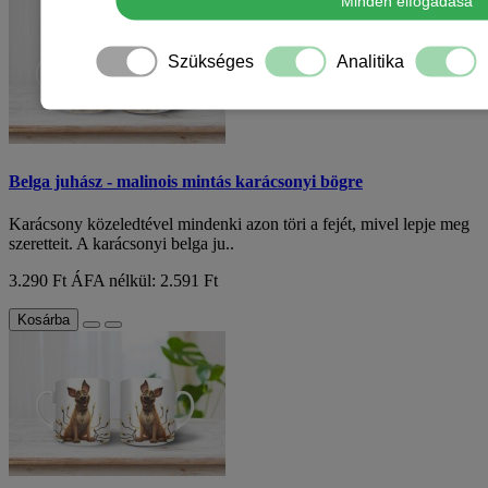
Minden elfogadása
Szükséges
Analitika
Belga juhász - malinois mintás karácsonyi bögre
Karácsony közeledtével mindenki azon töri a fejét, mivel lepje meg
szeretteit. A karácsonyi belga ju..
3.290 Ft
ÁFA nélkül: 2.591 Ft
Kosárba