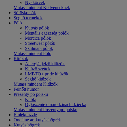
Nyakörvek
Mutass mindent Kedvenceknek
Söröskorsók
Segítő termékek
Póló
Kutyás pólók
Mentális egészség pólók
Morcica pólók
Streetwear pólók
Szülinapi pólók
Mutass mindent Póló
Kitűzők
Allergiát jelző kitűzők
Kitűző szettek
LMBTQ+ pride kitűzők
Segítő kitűzők
Mutass mindent Kitűzők
Felnőtt humor
Prezenty po polsku
Kubki
Ogłoszenie o narodzinach dziecka
Mutass mindent Prezenty po polsku
Emlékpuzzle
One line art kutyás bögrék
Kutyás bögrék