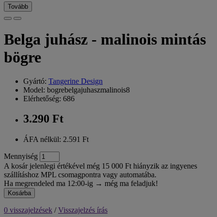
Tovább
Belga juhász - malinois mintás
bögre
Gyártó:
Tangerine Design
Model: bogrebelgajuhaszmalinois8
Elérhetőség: 686
3.290 Ft
ÁFA nélkül: 2.591 Ft
Mennyiség
A kosár jelenlegi értékével még 15 000 Ft hiányzik az ingyenes
szállításhoz MPL csomagpontra vagy automatába.
Ha megrendeled ma 12:00-ig → még ma feladjuk!
Kosárba
0 visszajelzések
/
Visszajelzés írás