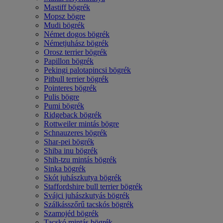
Mastiff bögrék
Mopsz bögre
Mudi bögrék
Német dogos bögrék
Németjuhász bögrék
Orosz terrier bögrék
Papillon bögrék
Pekingi palotapincsi bögrék
Pitbull terrier bögrék
Pointeres bögrék
Pulis bögre
Pumi bögrék
Ridgeback bögrék
Rottweiler mintás bögre
Schnauzeres bögrék
Shar-pei bögrék
Shiba inu bögrék
Shih-tzu mintás bögrék
Sinka bögrék
Skót juhászkutya bögrék
Staffordshire bull terrier bögrék
Svájci juhászkutyás bögrék
Szálkásszőrű tacskós bögrék
Szamojéd bögrék
Tacskó mintás bögrék