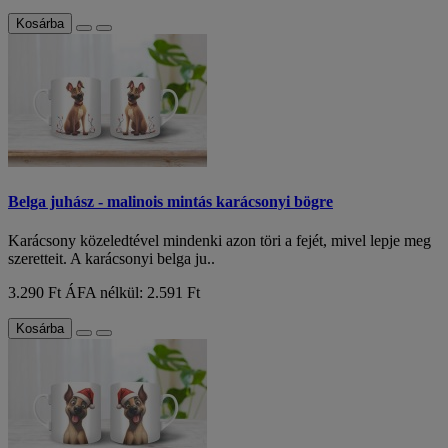
Kosárba
Belga juhász - malinois mintás karácsonyi bögre
Karácsony közeledtével mindenki azon töri a fejét, mivel lepje meg
szeretteit. A karácsonyi belga ju..
3.290 Ft
ÁFA nélkül: 2.591 Ft
Kosárba