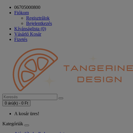
06705000800
Fiókom
Regisztrálok
Bejelentkezés
Kívánságlista (0)
Vásárló Kosár
Fizetés
0 árú(k) - 0 Ft
A kosár üres!
Kategóriák