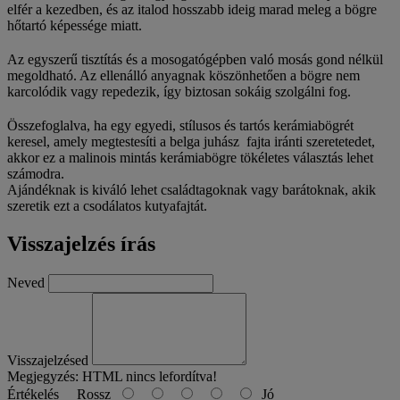
elfér a kezedben, és az italod hosszabb ideig marad meleg a bögre
hőtartó képessége miatt.
Az egyszerű tisztítás és a mosogatógépben való mosás gond nélkül
megoldható. Az ellenálló anyagnak köszönhetően a bögre nem
karcolódik vagy repedezik, így biztosan sokáig szolgálni fog.
Összefoglalva, ha egy egyedi, stílusos és tartós kerámiabögrét
keresel, amely megtestesíti a belga juhász fajta iránti szeretetedet,
akkor ez a malinois mintás kerámiabögre tökéletes választás lehet
számodra.
Ajándéknak is kiváló lehet családtagoknak vagy barátoknak, akik
szeretik ezt a csodálatos kutyafajtát.
Visszajelzés írás
Neved
Visszajelzésed
Megjegyzés:
HTML nincs lefordítva!
Értékelés
Rossz
Jó