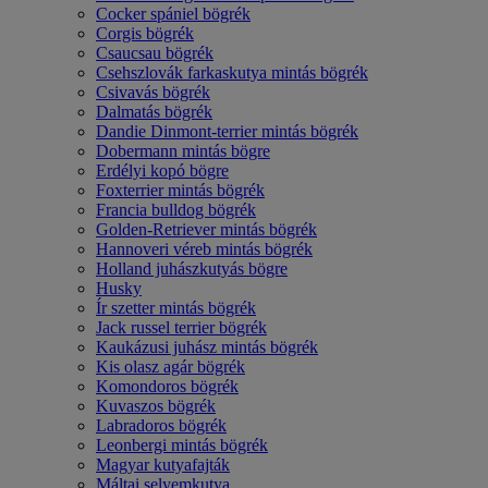
Cocker spániel bögrék
Corgis bögrék
Csaucsau bögrék
Csehszlovák farkaskutya mintás bögrék
Csivavás bögrék
Dalmatás bögrék
Dandie Dinmont-terrier mintás bögrék
Dobermann mintás bögre
Erdélyi kopó bögre
Foxterrier mintás bögrék
Francia bulldog bögrék
Golden-Retriever mintás bögrék
Hannoveri véreb mintás bögrék
Holland juhászkutyás bögre
Husky
Ír szetter mintás bögrék
Jack russel terrier bögrék
Kaukázusi juhász mintás bögrék
Kis olasz agár bögrék
Komondoros bögrék
Kuvaszos bögrék
Labradoros bögrék
Leonbergi mintás bögrék
Magyar kutyafajták
Máltai selyemkutya