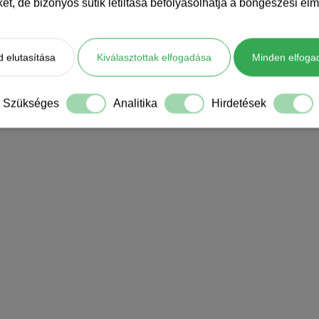
iket, de bizonyos sütik letiltása befolyásolhatja a böngészési élm
 elutasítása
Kiválasztottak elfogadása
Minden elfoga
Szükséges
Analitika
Hirdetések