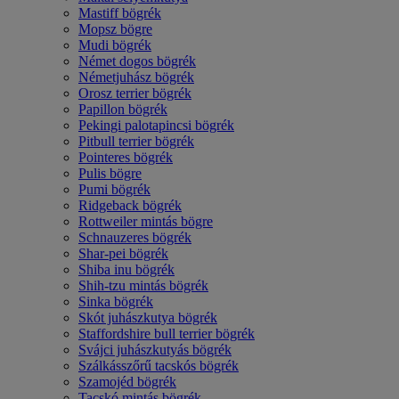
Mastiff bögrék
Mopsz bögre
Mudi bögrék
Német dogos bögrék
Németjuhász bögrék
Orosz terrier bögrék
Papillon bögrék
Pekingi palotapincsi bögrék
Pitbull terrier bögrék
Pointeres bögrék
Pulis bögre
Pumi bögrék
Ridgeback bögrék
Rottweiler mintás bögre
Schnauzeres bögrék
Shar-pei bögrék
Shiba inu bögrék
Shih-tzu mintás bögrék
Sinka bögrék
Skót juhászkutya bögrék
Staffordshire bull terrier bögrék
Svájci juhászkutyás bögrék
Szálkásszőrű tacskós bögrék
Szamojéd bögrék
Tacskó mintás bögrék