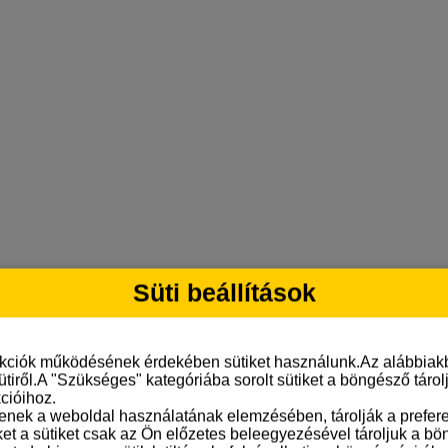
Süti beállítások
nkciók működésének érdekében sütiket használunk.Az alábbiakb
ütiről.A "Szükséges" kategóriába sorolt sütiket a böngésző táro
cióihoz.
tenek a weboldal használatának elemzésében, tárolják a preferen
ket a sütiket csak az Ön előzetes beleegyezésével tároljuk a b