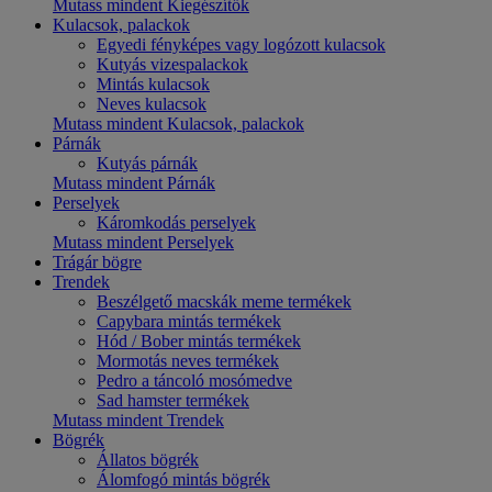
Mutass mindent Kiegészítők
Kulacsok, palackok
Egyedi fényképes vagy logózott kulacsok
Kutyás vizespalackok
Mintás kulacsok
Neves kulacsok
Mutass mindent Kulacsok, palackok
Párnák
Kutyás párnák
Mutass mindent Párnák
Perselyek
Káromkodás perselyek
Mutass mindent Perselyek
Trágár bögre
Trendek
Beszélgető macskák meme termékek
Capybara mintás termékek
Hód / Bober mintás termékek
Mormotás neves termékek
Pedro a táncoló mosómedve
Sad hamster termékek
Mutass mindent Trendek
Bögrék
Állatos bögrék
Álomfogó mintás bögrék