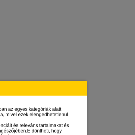
an az egyes kategóriák alatt
lja, mivel ezek elengedhetetlenül
ciáit és releváns tartalmakat és
öngészőjében.Eldöntheti, hogy