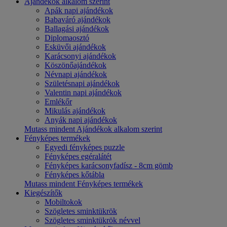
Ajándékok alkalom szerint
Apák napi ajándékok
Babaváró ajándékok
Ballagási ajándékok
Diplomaosztó
Esküvői ajándékok
Karácsonyi ajándékok
Köszönőajándékok
Névnapi ajándékok
Születésnapi ajándékok
Valentin napi ajándékok
Emlékőr
Mikulás ajándékok
Anyák napi ajándékok
Mutass mindent Ajándékok alkalom szerint
Fényképes termékek
Egyedi fényképes puzzle
Fényképes egéralátét
Fényképes karácsonyfadísz - 8cm gömb
Fényképes kőtábla
Mutass mindent Fényképes termékek
Kiegészítők
Mobiltokok
Szögletes sminktükrök
Szögletes sminktükrök névvel