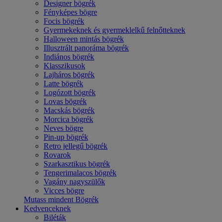
Designer bögrék
Fényképes bögre
Focis bögrék
Gyermekeknek és gyermeklelkű felnőtteknek
Halloween mintás bögrék
Illusztrált panoráma bögrék
Indiános bögrék
Klasszikusok
Lajháros bögrék
Latte bögrék
Logózott bögrék
Lovas bögrék
Macskás bögrék
Morcica bögrék
Neves bögre
Pin-up bögrék
Retro jellegű bögrék
Rovarok
Szarkasztikus bögrék
Tengerimalacos bögrék
Vagány nagyszülők
Vicces bögre
Mutass mindent Bögrék
Kedvenceknek
Biléták