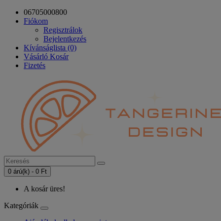
06705000800
Fiókom
Regisztrálok
Bejelentkezés
Kívánságlista (0)
Vásárló Kosár
Fizetés
0 árú(k) - 0 Ft
A kosár üres!
Kategóriák