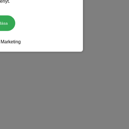
ényt.
dása
Marketing