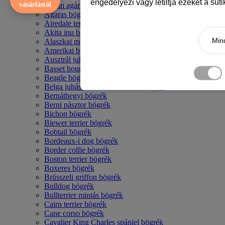
engedélyezi vagy letiltja ezeket a süt
vásárlástól
Afgán agár bögrék
Agaras bögrék
Airedale terrier mintás bögre
Akita inu bögrék
Mind
Alaszkai malamut bögrék
Amerikai bulldog mintás bögrék
Ausztrál juhászkutya bögrék
Basset hound mintás bögrék
Beagle bögrék
Belga juhász - malinois mintás bögrék
Bernáthegyi bögrék
Berni pásztor bögrék
Bichon bögrék
Biewer terrier bögrék
Bobtail bögrék
Bordeaux-i dog bögrék
Border collie bögrék
Boston terrier bögrék
Boxeres bögrék
Brüsszeli griffon bögrék
Bulldog bögrék
Bullterrier mintás bögrék
Cairn terrier bögrék
Cane corso bögrék
Cavalier King Charles spániel bögrék