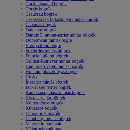
Cocker spániel bögrék
Corgis bögrék
Csaucsau bögrék
Csehszlovák farkaskutya mintás bögrék
Csivavás bögrék
Dalmatás bögrék
Dandie Dinmont-terrier mintás bögrék
Dobermann mintás bögre
Erdélyi kopó bögre
Foxterrier mintás bögrék
Francia bulldog bögrék
Golden-Retriever mintás bögrék
Hannoveri véreb mintás bögrék
Holland juhászkutyás bögre
Husky
Ír szetter mintás bögrék
Jack russel terrier bögrék
Kaukázusi juhász mintás bögrék
Kis olasz agár bögrék
Komondoros bögrék
Kuvaszos bögrék
Labradoros bögrék
Leonbergi mintás bögrék
Magyar kutyafajták
Máltai selyemkutya