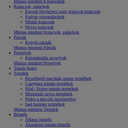
Mutass mindent Kiegészítők
Kulacsok, palackok
Egyedi fényképes vagy logózott kulacsok
Kutyás vizespalackok
Mintás kulacsok
Neves kulacsok
Mutass mindent Kulacsok, palackok
Párnák
Kutyás párnák
Mutass mindent Párnák
Perselyek
Káromkodás perselyek
Mutass mindent Perselyek
Trágár bögre
Trendek
Beszélgető macskák meme termékek
Capybara mintás termékek
Hód / Bober mintás termékek
Mormotás neves termékek
Pedro a táncoló mosómedve
Sad hamster termékek
Mutass mindent Trendek
Bögrék
Állatos bögrék
Álomfogó mintás bögrék