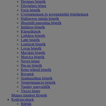
Designer bögrék
Fényképes bögre
Focis bögrék
Gyermekeknek és gyermeklelkű felnőtteknek
Halloween mintás bögrék
Illusztrált panoráma bögrék
Indiános bögrék
Klasszikusok
Lajháros bögrék
Latte bögrék
Logózott bögrék
Lovas bögrék
Macskás bögrék
Morcica bögrék
Neves bögre
Pin-up bögrék
Retro jellegű bögrék
Rovarok
Szarkasztikus bögrék
Tengerimalacos bögrék
Vagány nagyszülők
Vicces bögre
Mutass mindent Bögrék
Kedvenceknek
Biléták