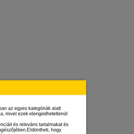
an az egyes kategóriák alatt
lja, mivel ezek elengedhetetlenül
ciáit és releváns tartalmakat és
öngészőjében.Eldöntheti, hogy