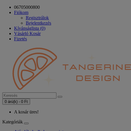
06705000800
Fiókom
Regisztrálok
Bejelentkezés
Kívánságlista (0)
Vásárló Kosár
Fizetés
0 árú(k) - 0 Ft
A kosár üres!
Kategóriák