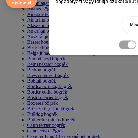
engedélyezi vagy letiltja ezeket a süt
vásárlástól
Afgán agár bögrék
Agaras bögrék
Airedale terrier mintás bögre
Akita inu bögrék
Mind
Alaszkai malamut bögrék
Amerikai bulldog mintás bögrék
Ausztrál juhászkutya bögrék
Basset hound mintás bögrék
Beagle bögrék
Belga juhász - malinois mintás bögrék
Bernáthegyi bögrék
Berni pásztor bögrék
Bichon bögrék
Biewer terrier bögrék
Bobtail bögrék
Bordeaux-i dog bögrék
Border collie bögrék
Boston terrier bögrék
Boxeres bögrék
Brüsszeli griffon bögrék
Bulldog bögrék
Bullterrier mintás bögrék
Cairn terrier bögrék
Cane corso bögrék
Cavalier King Charles spániel bögrék