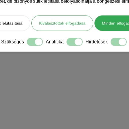
iket, de bizonyos sütik letiltása befolyásolhatja a böngészési élm
 elutasítása
Kiválasztottak elfogadása
Minden elfoga
Szükséges
Analitika
Hirdetések