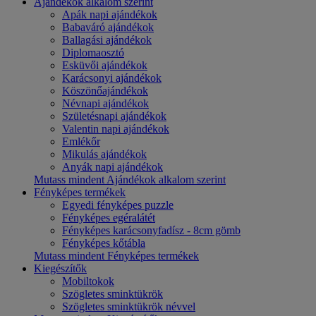
Ajándékok alkalom szerint
Apák napi ajándékok
Babaváró ajándékok
Ballagási ajándékok
Diplomaosztó
Esküvői ajándékok
Karácsonyi ajándékok
Köszönőajándékok
Névnapi ajándékok
Születésnapi ajándékok
Valentin napi ajándékok
Emlékőr
Mikulás ajándékok
Anyák napi ajándékok
Mutass mindent Ajándékok alkalom szerint
Fényképes termékek
Egyedi fényképes puzzle
Fényképes egéralátét
Fényképes karácsonyfadísz - 8cm gömb
Fényképes kőtábla
Mutass mindent Fényképes termékek
Kiegészítők
Mobiltokok
Szögletes sminktükrök
Szögletes sminktükrök névvel