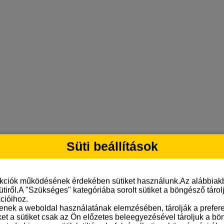
Süti beállítások
nkciók működésének érdekében sütiket használunk.Az alábbiakb
ütiről.A "Szükséges" kategóriába sorolt sütiket a böngésző táro
cióihoz.
tenek a weboldal használatának elemzésében, tárolják a preferen
ket a sütiket csak az Ön előzetes beleegyezésével tároljuk a b