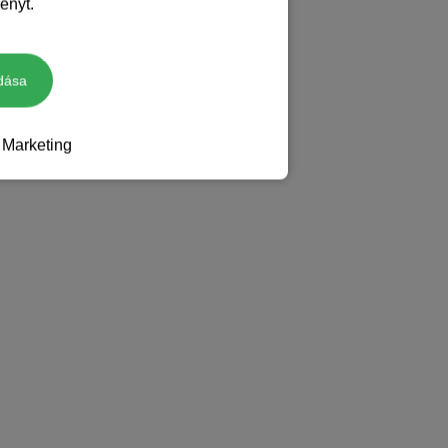
ényt.
dása
Marketing