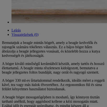
Leírás
Visszajelzések (0)
Bemutatjuk a beagle mintás bögrét, amely a beagle kedvelők és
rajongók számára tökéletes választás. Ez a bájos bögre hűen
ábrázolja a beagle jellegzetes vonásait, és közelebb hozza a kutya
kedvességét és játékosságát.
A bögre kiváló minőségű kerámiából készült, amely tartós és hosszú
élettartamú. A beagle minta részletesen kidolgozott, bemutatva a
beagle jellegzetes foltos bundáját, nagy orrát és ragyogó szemeit.
A bögre 330 ml-es űrtartalommal rendelkezik, ideális méret a reggeli
kávé, tea vagy más italok élvezetéhez. Az ergonomikus fül és sima
felület kényelmes használatot biztosítanak.
A beagle bögre mosogatógépben is mosható, így könnyen tisztán
tartható anélkül, hogy aggódnod kellene a kézi mosogatás miatt.
Ezáltal időt és energiát spórolhatsz, és mindig készen áll a