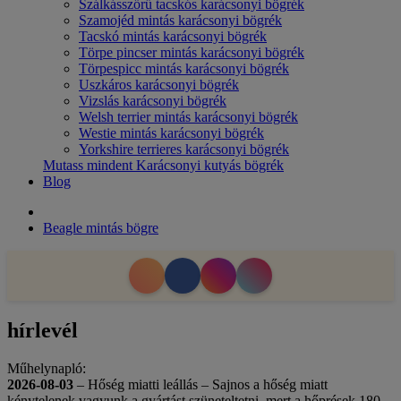
Szálkásszőrű tacskós karácsonyi bögrék
Szamojéd mintás karácsonyi bögrék
Tacskó mintás karácsonyi bögrék
Törpe pincser mintás karácsonyi bögrék
Törpespicc mintás karácsonyi bögrék
Uszkáros karácsonyi bögrék
Vizslás karácsonyi bögrék
Welsh terrier mintás karácsonyi bögrék
Westie mintás karácsonyi bögrék
Yorkshire terrieres karácsonyi bögrék
Mutass mindent Karácsonyi kutyás bögrék
Blog
Beagle mintás bögre
hírlevél
Műhelynapló:
2026-08-03
– Hőség miatti leállás – Sajnos a hőség miatt
kénytelenek vagyunk a gyártást szüneteltetni, mert a hőprések 180