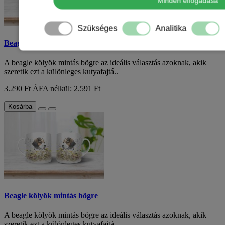
Minden elfogadása
Szükséges
Analitika
Beagle kölyök mintás bögre
A beagle kölyök mintás bögre az ideális választás azoknak, akik
szeretik ezt a különleges kutyafajtá..
3.290 Ft
ÁFA nélkül: 2.591 Ft
Kosárba
Beagle kölyök mintás bögre
A beagle kölyök mintás bögre az ideális választás azoknak, akik
szeretik ezt a különleges kutyafajtá..