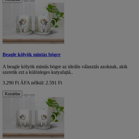
Beagle kölyök mintás bögre
A beagle kölyök mintás bögre az ideális választás azoknak, akik
szeretik ezt a különleges kutyafajtá..
3.290 Ft
ÁFA nélkül: 2.591 Ft
Kosárba