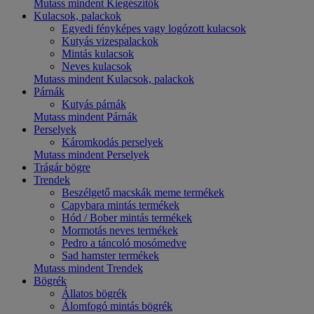
Mutass mindent Kiegészítők
Kulacsok, palackok
Egyedi fényképes vagy logózott kulacsok
Kutyás vizespalackok
Mintás kulacsok
Neves kulacsok
Mutass mindent Kulacsok, palackok
Párnák
Kutyás párnák
Mutass mindent Párnák
Perselyek
Káromkodás perselyek
Mutass mindent Perselyek
Trágár bögre
Trendek
Beszélgető macskák meme termékek
Capybara mintás termékek
Hód / Bober mintás termékek
Mormotás neves termékek
Pedro a táncoló mosómedve
Sad hamster termékek
Mutass mindent Trendek
Bögrék
Állatos bögrék
Álomfogó mintás bögrék