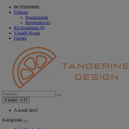
06705000800
Fiókom
Regisztrálok
Bejelentkezés
Kívánságlista (0)
Vásárló Kosár
Fizetés
0 árú(k) - 0 Ft
A kosár üres!
Kategóriák