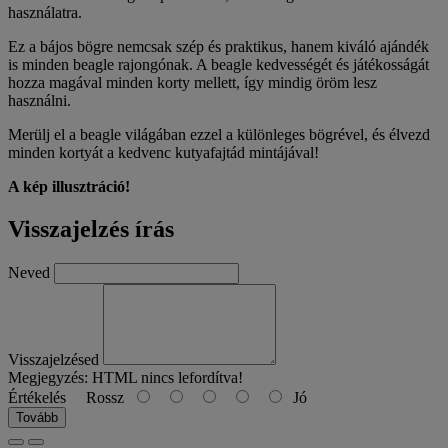
használatra.
Ez a bájos bögre nemcsak szép és praktikus, hanem kiváló ajándék
is minden beagle rajongónak. A beagle kedvességét és játékosságát
hozza magával minden korty mellett, így mindig öröm lesz
használni.
Merülj el a beagle világában ezzel a különleges bögrével, és élvezd
minden kortyát a kedvenc kutyafajtád mintájával!
A kép illusztráció!
Visszajelzés írás
Neved
Visszajelzésed
Megjegyzés:
HTML nincs lefordítva!
Értékelés
Rossz
Jó
Tovább