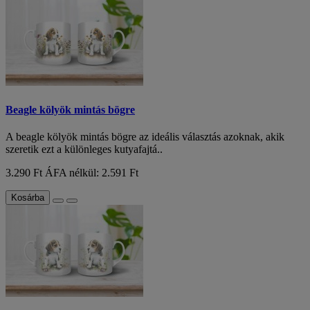
Beagle kölyök mintás bögre
A beagle kölyök mintás bögre az ideális választás azoknak, akik
szeretik ezt a különleges kutyafajtá..
3.290 Ft
ÁFA nélkül: 2.591 Ft
Kosárba