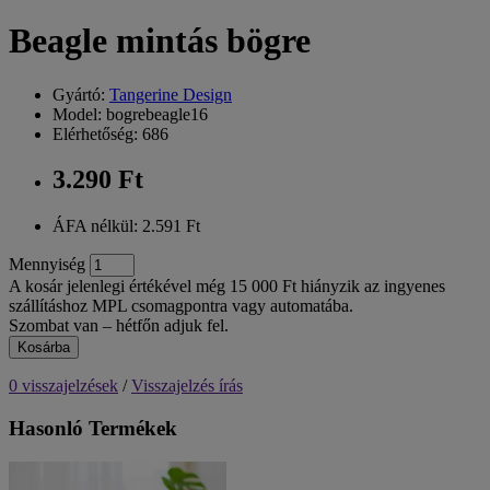
Beagle mintás bögre
Gyártó:
Tangerine Design
Model: bogrebeagle16
Elérhetőség: 686
3.290 Ft
ÁFA nélkül: 2.591 Ft
Mennyiség
A kosár jelenlegi értékével még 15 000 Ft hiányzik az ingyenes
szállításhoz MPL csomagpontra vagy automatába.
Szombat van – hétfőn adjuk fel.
Kosárba
0 visszajelzések
/
Visszajelzés írás
Hasonló Termékek