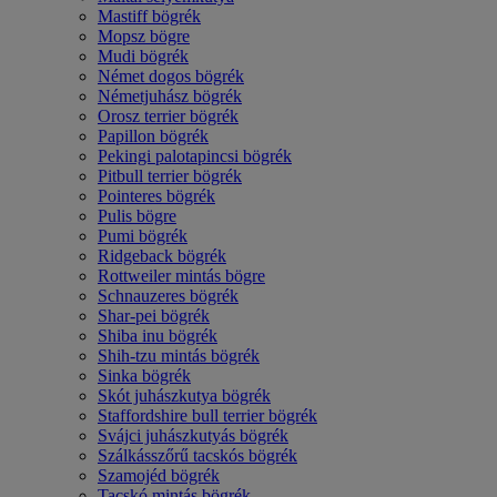
Mastiff bögrék
Mopsz bögre
Mudi bögrék
Német dogos bögrék
Németjuhász bögrék
Orosz terrier bögrék
Papillon bögrék
Pekingi palotapincsi bögrék
Pitbull terrier bögrék
Pointeres bögrék
Pulis bögre
Pumi bögrék
Ridgeback bögrék
Rottweiler mintás bögre
Schnauzeres bögrék
Shar-pei bögrék
Shiba inu bögrék
Shih-tzu mintás bögrék
Sinka bögrék
Skót juhászkutya bögrék
Staffordshire bull terrier bögrék
Svájci juhászkutyás bögrék
Szálkásszőrű tacskós bögrék
Szamojéd bögrék
Tacskó mintás bögrék