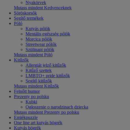
Nyakörvek
Mutass mindent Kedvenceknek
Söröskorsók
Segítő termékek
Póló
Kutyás pólók
Mentális egészség pólók
Morcica pólók
Streetwear pólók
Szülinapi pólók
Mutass mindent Póló
Kitűzők
Allergiát jelző kitűzők
Kitűző szettek
LMBTQ+ pride kitűzők
Segítő kitűzők
Mutass mindent Kitűzők
Felnőtt humor
Prezenty po polsku
Kubki
Ogłoszenie o narodzinach dziecka
Mutass mindent Prezenty po polsku
Emlékpuzzle
One line art kutyás bögrék
Kutyás bögrék