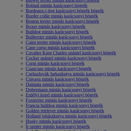
Biewer terrier mintás karácsonyi bögrék
Bobtail mintás karácsonyi bögrék
Bordeaux-i dog karácsonyi bögrék bögrék
Border collie mintás karácsonyi bögrék
Boston terrier mintás karácsonyi bögrék
Boxer mintás karácsonyi bögrék
Bulldog mintás karácsonyi bögrék
Bullterrier mintás karácsonyi bögrék
Cairn terrier mintás karácsonyi bögrék
Cane corso mintás karácsonyi bögrék
Cavalier King Charles spániel karácsonyi bögrék
Cocker spániel mintás karácsonyi bögrék
Corgi mintás karácsonyi bögrék
Csaucsau mintás karácsonyi bögrék
Csehszlovák farkaskutya mintás karácsonyi bögrék
Csivava mintás karácsonyi bögrék
Dalmata mintás karácsonyi bögrék
Dobermann mintás karácsonyi bögrék
Erdélyi kopó mintás karácsonyi bögrék
Foxterrier mintás karácsonyi bögrék
Francia bulldog mintás karácsonyi bögrék
Golden retriever mintás karácsonyi bögrék
Holland juhászkutya mintás karácsonyi bögrék
Husky mintás karácsonyi bögrék
Ír szetter mintás karácsonyi bögrék