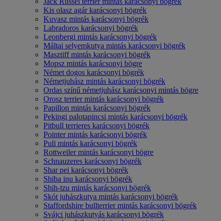
Jack Russel terrier mintás karácsonyi bögrék
Kis olasz agár karácsonyi bögrék
Kuvasz mintás karácsonyi bögrék
Labradoros karácsonyi bögrék
Leonbergi mintás karácsonyi bögrék
Máltai selyemkutya mintás karácsonyi bögrék
Masztiff mintás karácsonyi bögrék
Mopsz mintás karácsonyi bögre
Német dogos karácsonyi bögrék
Németjuhász mintás karácsonyi bögrék
Ordas színű németjuhász karácsonyi mintás bögre
Orosz terrier mintás karácsonyi bögrék
Papillon mintás karácsonyi bögrék
Pekingi palotapincsi mintás karácsonyi bögrék
Pitbull terrieres karácsonyi bögrék
Pointer mintás karácsonyi bögrék
Puli mintás karácsonyi bögrék
Rottweiler mintás karácsonyi bögre
Schnauzeres karácsonyi bögrék
Shar pei karácsonyi bögrék
Shiba inu karácsonyi bögrék
Shih-tzu mintás karácsonyi bögrék
Skót juhászkutya mintás karácsonyi bögrék
Staffordshire bullterrier mintás karácsonyi bögrék
Svájci juhászkutyás karácsonyi bögrék