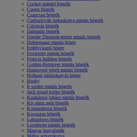
Cocker spániel bögrék
Corgis bögrék
Csaucsau bögrék
Csehszlovák farkaskutya mintás bögrék
Csivavás bögrék
Dalmatás bögrék
Dandie Dinmont-terrier mintás bögrék
Dobermann mintás bögre
Erdélyi kopó bögre
Foxterrier mintás bögrék
Francia bulldog bögrék
Golden-Retriever mintás bögrék
Hannoveri véreb mintás bögrék
Holland juhászkutyás bögre
Husky
Ír szetter mintás bögrék
Jack russel terrier bögrék
Kaukázusi juhász mintás bögrék
Kis olasz agár bögrék
Komondoros bögrék
Kuvaszos bögrék
Labradoros bögrék
Leonbergi mintás bögrék
Magyar kutyafajták
Máltai selyemkutya