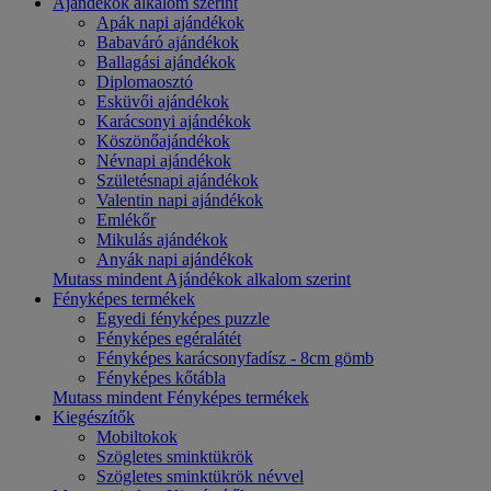
Ajándékok alkalom szerint
Apák napi ajándékok
Babaváró ajándékok
Ballagási ajándékok
Diplomaosztó
Esküvői ajándékok
Karácsonyi ajándékok
Köszönőajándékok
Névnapi ajándékok
Születésnapi ajándékok
Valentin napi ajándékok
Emlékőr
Mikulás ajándékok
Anyák napi ajándékok
Mutass mindent Ajándékok alkalom szerint
Fényképes termékek
Egyedi fényképes puzzle
Fényképes egéralátét
Fényképes karácsonyfadísz - 8cm gömb
Fényképes kőtábla
Mutass mindent Fényképes termékek
Kiegészítők
Mobiltokok
Szögletes sminktükrök
Szögletes sminktükrök névvel