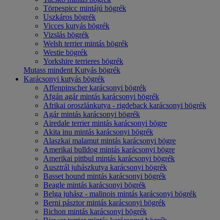
Törpespicc mintájú bögrék
Uszkáros bögrék
Vicces kutyás bögrék
Vizslás bögrék
Welsh terrier mintás bögrék
Westie bögrék
Yorkshire terrieres bögrék
Mutass mindent Kutyás bögrék
Karácsonyi kutyás bögrék
Affenpinscher karácsonyi bögrék
Afgán agár mintás karácsonyi bögrék
Afrikai oroszlánkutya - rigdeback karácsonyi bögrék
Agár mintás karácsonyi bögrék
Airedale terrier mintás karácsonyi bögre
Akita inu mintás karácsonyi bögrék
Alaszkai malamut mintás karácsonyi bögre
Amerikai bulldog mintás karácsonyi bögre
Amerikai pittbul mintás karácsonyi bögrék
Ausztrál juhászkutya karácsonyi bögrék
Basset hound mintás karácsonyi bögrék
Beagle mintás karácsonyi bögrék
Belga juhász - malinois mintás karácsonyi bögrék
Berni pásztor mintás karácsonyi bögrék
Bichon mintás karácsonyi bögrék