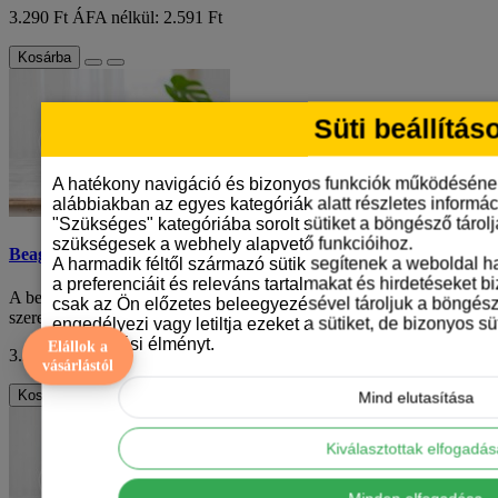
3.290 Ft
ÁFA nélkül: 2.591 Ft
Kosárba
Süti beállítás
A hatékony navigáció és bizonyos funkciók működéséne
alábbiakban az egyes kategóriák alatt részletes informáci
"Szükséges" kategóriába sorolt sütiket a böngésző tárol
szükségesek a webhely alapvető funkcióihoz.
Beagle kölyök mintás bögre
A harmadik féltől származó sütik segítenek a weboldal 
a preferenciáit és releváns tartalmakat és hirdetéseket b
A beagle kölyök mintás bögre az ideális választás azoknak, akik
csak az Ön előzetes beleegyezésével tároljuk a böngész
szeretik ezt a különleges kutyafajtá..
engedélyezi vagy letiltja ezeket a sütiket, de bizonyos süt
böngészési élményt.
Elállok a
3.290 Ft
ÁFA nélkül: 2.591 Ft
vásárlástól
Kosárba
Mind elutasítása
Kiválasztottak elfogadá