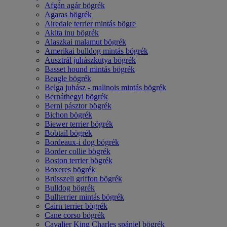
Afgán agár bögrék
Agaras bögrék
Airedale terrier mintás bögre
Akita inu bögrék
Alaszkai malamut bögrék
Amerikai bulldog mintás bögrék
Ausztrál juhászkutya bögrék
Basset hound mintás bögrék
Beagle bögrék
Belga juhász - malinois mintás bögrék
Bernáthegyi bögrék
Berni pásztor bögrék
Bichon bögrék
Biewer terrier bögrék
Bobtail bögrék
Bordeaux-i dog bögrék
Border collie bögrék
Boston terrier bögrék
Boxeres bögrék
Brüsszeli griffon bögrék
Bulldog bögrék
Bullterrier mintás bögrék
Cairn terrier bögrék
Cane corso bögrék
Cavalier King Charles spániel bögrék