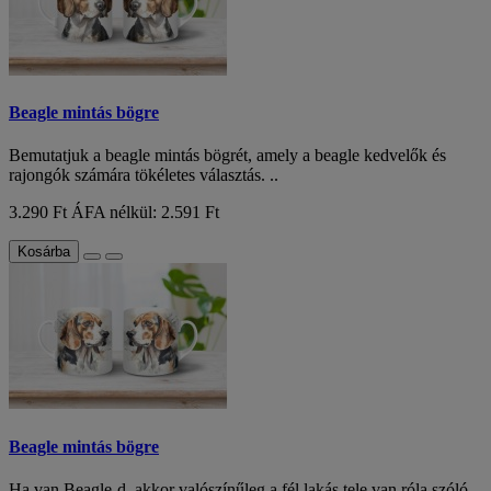
Beagle mintás bögre
Bemutatjuk a beagle mintás bögrét, amely a beagle kedvelők és
rajongók számára tökéletes választás. ..
3.290 Ft
ÁFA nélkül: 2.591 Ft
Kosárba
Beagle mintás bögre
Ha van Beagle-d, akkor valószínűleg a fél lakás tele van róla szóló