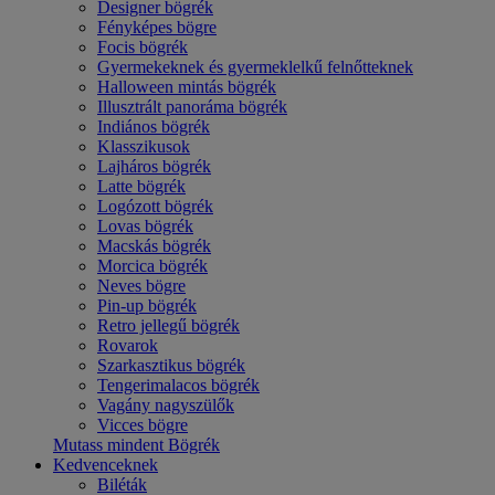
Designer bögrék
Fényképes bögre
Focis bögrék
Gyermekeknek és gyermeklelkű felnőtteknek
Halloween mintás bögrék
Illusztrált panoráma bögrék
Indiános bögrék
Klasszikusok
Lajháros bögrék
Latte bögrék
Logózott bögrék
Lovas bögrék
Macskás bögrék
Morcica bögrék
Neves bögre
Pin-up bögrék
Retro jellegű bögrék
Rovarok
Szarkasztikus bögrék
Tengerimalacos bögrék
Vagány nagyszülők
Vicces bögre
Mutass mindent Bögrék
Kedvenceknek
Biléták