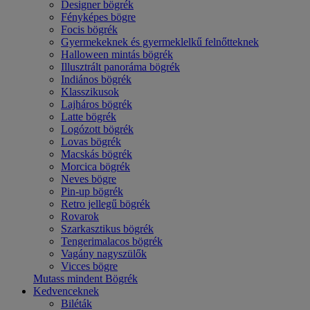
Designer bögrék
Fényképes bögre
Focis bögrék
Gyermekeknek és gyermeklelkű felnőtteknek
Halloween mintás bögrék
Illusztrált panoráma bögrék
Indiános bögrék
Klasszikusok
Lajháros bögrék
Latte bögrék
Logózott bögrék
Lovas bögrék
Macskás bögrék
Morcica bögrék
Neves bögre
Pin-up bögrék
Retro jellegű bögrék
Rovarok
Szarkasztikus bögrék
Tengerimalacos bögrék
Vagány nagyszülők
Vicces bögre
Mutass mindent Bögrék
Kedvenceknek
Biléták