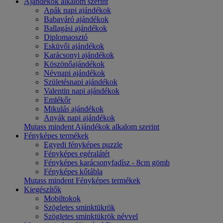
Ajándékok alkalom szerint
Apák napi ajándékok
Babaváró ajándékok
Ballagási ajándékok
Diplomaosztó
Esküvői ajándékok
Karácsonyi ajándékok
Köszönőajándékok
Névnapi ajándékok
Születésnapi ajándékok
Valentin napi ajándékok
Emlékőr
Mikulás ajándékok
Anyák napi ajándékok
Mutass mindent Ajándékok alkalom szerint
Fényképes termékek
Egyedi fényképes puzzle
Fényképes egéralátét
Fényképes karácsonyfadísz - 8cm gömb
Fényképes kőtábla
Mutass mindent Fényképes termékek
Kiegészítők
Mobiltokok
Szögletes sminktükrök
Szögletes sminktükrök névvel