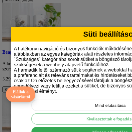
Süti beállítás
A hatékony navigáció és bizonyos funkciók működéséne
Beagle kölyök mintás bögre
alábbiakban az egyes kategóriák alatt részletes informáci
"Szükséges" kategóriába sorolt sütiket a böngésző tárol
A beagle kölyök mintás bögre az ideális választás azoknak, akik
szükségesek a webhely alapvető funkcióihoz.
szeretik ezt a különleges kutyafajtá..
A harmadik féltől származó sütik segítenek a weboldal 
a preferenciáit és releváns tartalmakat és hirdetéseket b
3.290 Ft
ÁFA nélkül: 2.591 Ft
csak az Ön előzetes beleegyezésével tároljuk a böngész
engedélyezi vagy letiltja ezeket a sütiket, de bizonyos süt
Kosárba
böngészési élményt.
Elállok a
vásárlástól
Mind elutasítása
Kiválasztottak elfogadá