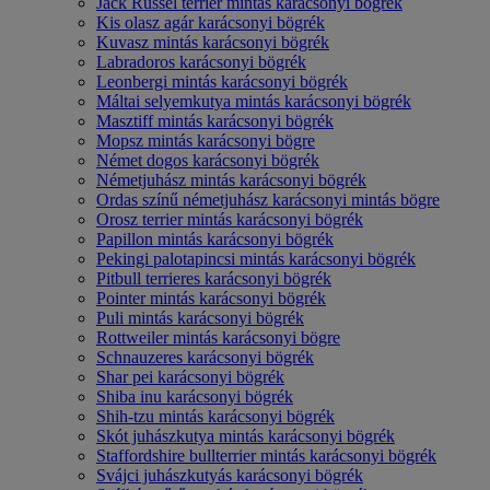
Jack Russel terrier mintás karácsonyi bögrék
Kis olasz agár karácsonyi bögrék
Kuvasz mintás karácsonyi bögrék
Labradoros karácsonyi bögrék
Leonbergi mintás karácsonyi bögrék
Máltai selyemkutya mintás karácsonyi bögrék
Masztiff mintás karácsonyi bögrék
Mopsz mintás karácsonyi bögre
Német dogos karácsonyi bögrék
Németjuhász mintás karácsonyi bögrék
Ordas színű németjuhász karácsonyi mintás bögre
Orosz terrier mintás karácsonyi bögrék
Papillon mintás karácsonyi bögrék
Pekingi palotapincsi mintás karácsonyi bögrék
Pitbull terrieres karácsonyi bögrék
Pointer mintás karácsonyi bögrék
Puli mintás karácsonyi bögrék
Rottweiler mintás karácsonyi bögre
Schnauzeres karácsonyi bögrék
Shar pei karácsonyi bögrék
Shiba inu karácsonyi bögrék
Shih-tzu mintás karácsonyi bögrék
Skót juhászkutya mintás karácsonyi bögrék
Staffordshire bullterrier mintás karácsonyi bögrék
Svájci juhászkutyás karácsonyi bögrék