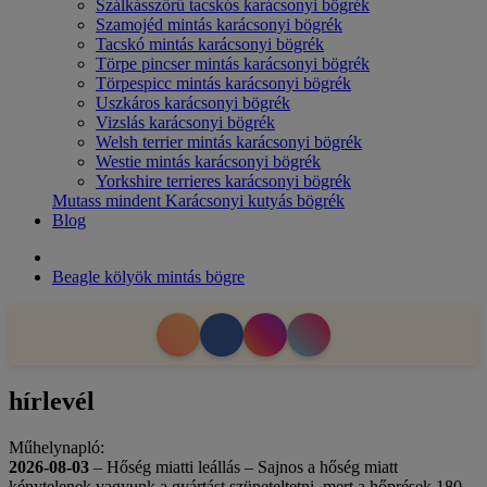
Szálkásszőrű tacskós karácsonyi bögrék
Szamojéd mintás karácsonyi bögrék
Tacskó mintás karácsonyi bögrék
Törpe pincser mintás karácsonyi bögrék
Törpespicc mintás karácsonyi bögrék
Uszkáros karácsonyi bögrék
Vizslás karácsonyi bögrék
Welsh terrier mintás karácsonyi bögrék
Westie mintás karácsonyi bögrék
Yorkshire terrieres karácsonyi bögrék
Mutass mindent Karácsonyi kutyás bögrék
Blog
Beagle kölyök mintás bögre
hírlevél
Műhelynapló:
2026-08-03
– Hőség miatti leállás – Sajnos a hőség miatt
kénytelenek vagyunk a gyártást szüneteltetni, mert a hőprések 180