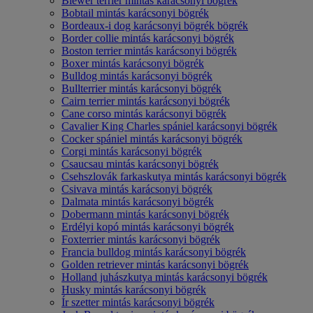
Biewer terrier mintás karácsonyi bögrék
Bobtail mintás karácsonyi bögrék
Bordeaux-i dog karácsonyi bögrék bögrék
Border collie mintás karácsonyi bögrék
Boston terrier mintás karácsonyi bögrék
Boxer mintás karácsonyi bögrék
Bulldog mintás karácsonyi bögrék
Bullterrier mintás karácsonyi bögrék
Cairn terrier mintás karácsonyi bögrék
Cane corso mintás karácsonyi bögrék
Cavalier King Charles spániel karácsonyi bögrék
Cocker spániel mintás karácsonyi bögrék
Corgi mintás karácsonyi bögrék
Csaucsau mintás karácsonyi bögrék
Csehszlovák farkaskutya mintás karácsonyi bögrék
Csivava mintás karácsonyi bögrék
Dalmata mintás karácsonyi bögrék
Dobermann mintás karácsonyi bögrék
Erdélyi kopó mintás karácsonyi bögrék
Foxterrier mintás karácsonyi bögrék
Francia bulldog mintás karácsonyi bögrék
Golden retriever mintás karácsonyi bögrék
Holland juhászkutya mintás karácsonyi bögrék
Husky mintás karácsonyi bögrék
Ír szetter mintás karácsonyi bögrék