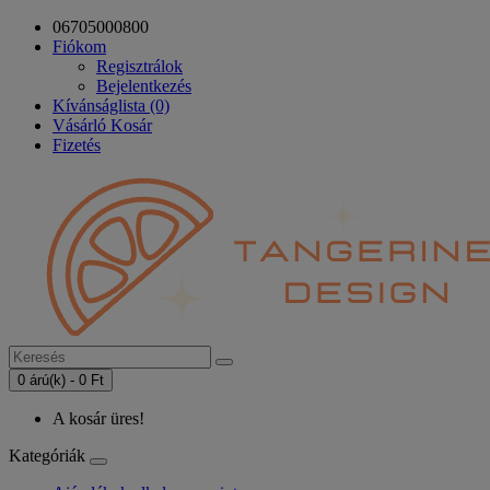
06705000800
Fiókom
Regisztrálok
Bejelentkezés
Kívánságlista (0)
Vásárló Kosár
Fizetés
0 árú(k) - 0 Ft
A kosár üres!
Kategóriák