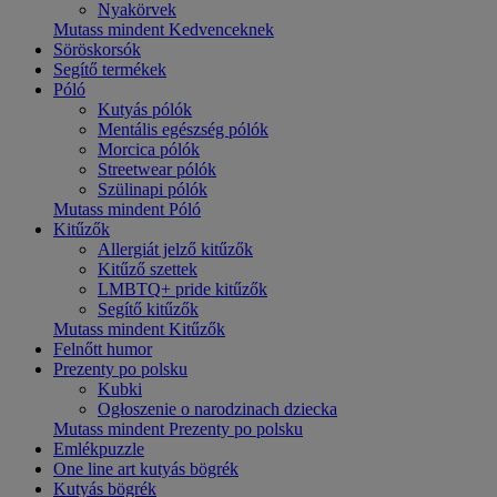
Nyakörvek
Mutass mindent Kedvenceknek
Söröskorsók
Segítő termékek
Póló
Kutyás pólók
Mentális egészség pólók
Morcica pólók
Streetwear pólók
Szülinapi pólók
Mutass mindent Póló
Kitűzők
Allergiát jelző kitűzők
Kitűző szettek
LMBTQ+ pride kitűzők
Segítő kitűzők
Mutass mindent Kitűzők
Felnőtt humor
Prezenty po polsku
Kubki
Ogłoszenie o narodzinach dziecka
Mutass mindent Prezenty po polsku
Emlékpuzzle
One line art kutyás bögrék
Kutyás bögrék