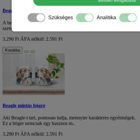
Minden elfogadása
Beagle kölyök mintás bögre
Szükséges
Analitika
A beagle kölyök mintás bögre az ideális választás azoknak, akik
szeretik ezt a különleges kutyafajtá..
3.290 Ft
ÁFA nélkül: 2.591 Ft
Kosárba
Beagle mintás bögre
Aki Beagle-t tart, pontosan tudja, mennyire karakteres egyéniségek.
Ez a bögre nemcsak egy hasznos m..
3.290 Ft
ÁFA nélkül: 2.591 Ft