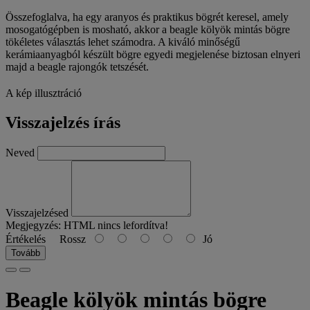
Összefoglalva, ha egy aranyos és praktikus bögrét keresel, amely
mosogatógépben is mosható, akkor a beagle kölyök mintás bögre
tökéletes választás lehet számodra. A kiváló minőségű
kerámiaanyagból készült bögre egyedi megjelenése biztosan elnyeri
majd a beagle rajongók tetszését.
A kép illusztráció
Visszajelzés írás
Neved
Visszajelzésed
Megjegyzés:
HTML nincs lefordítva!
Értékelés
Rossz
Jó
Tovább
Beagle kölyök mintás bögre