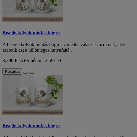
Beagle kölyök mintás bögre
A beagle kölyök mintás bögre az ideális választás azoknak, akik
szeretik ezt a különleges kutyafajtá..
3.290 Ft
ÁFA nélkül: 2.591 Ft
Kosárba
Beagle kölyök mintás bögre