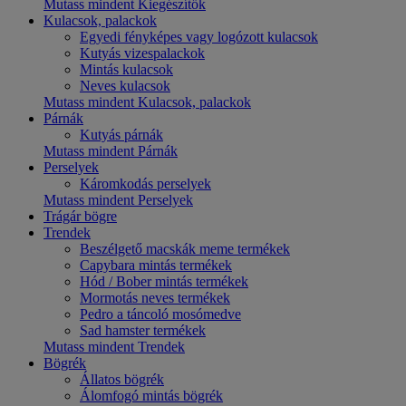
Mutass mindent Kiegészítők
Kulacsok, palackok
Egyedi fényképes vagy logózott kulacsok
Kutyás vizespalackok
Mintás kulacsok
Neves kulacsok
Mutass mindent Kulacsok, palackok
Párnák
Kutyás párnák
Mutass mindent Párnák
Perselyek
Káromkodás perselyek
Mutass mindent Perselyek
Trágár bögre
Trendek
Beszélgető macskák meme termékek
Capybara mintás termékek
Hód / Bober mintás termékek
Mormotás neves termékek
Pedro a táncoló mosómedve
Sad hamster termékek
Mutass mindent Trendek
Bögrék
Állatos bögrék
Álomfogó mintás bögrék