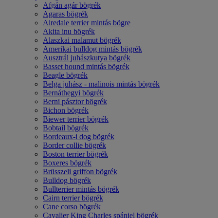
Afgán agár bögrék
Agaras bögrék
Airedale terrier mintás bögre
Akita inu bögrék
Alaszkai malamut bögrék
Amerikai bulldog mintás bögrék
Ausztrál juhászkutya bögrék
Basset hound mintás bögrék
Beagle bögrék
Belga juhász - malinois mintás bögrék
Bernáthegyi bögrék
Berni pásztor bögrék
Bichon bögrék
Biewer terrier bögrék
Bobtail bögrék
Bordeaux-i dog bögrék
Border collie bögrék
Boston terrier bögrék
Boxeres bögrék
Brüsszeli griffon bögrék
Bulldog bögrék
Bullterrier mintás bögrék
Cairn terrier bögrék
Cane corso bögrék
Cavalier King Charles spániel bögrék