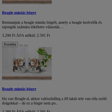
Beagle mintás bögre
Bemutatjuk a beagle mintás bögrét, amely a beagle kedvelők és
rajongók számára tökéletes választás. ..
3.290 Ft
ÁFA nélkül: 2.591 Ft
Kosárba
Beagle mintás bögre
Ha van Beagle-d, akkor valószínűleg a fél lakás tele van róla szóló
dolgokkal – de ez a bögre nem po..
3.290 Ft
ÁFA nélkül: 2.591 Ft