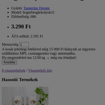
Gyártó:
Tangerine Design
Model: bogrebeaglekolyok11
Elérhetőség: 686
3.290 Ft
ÁFA nélkül: 2.591 Ft
Mennyiség
A kosár jelenlegi értékével még 15 000 Ft hiányzik az ingyenes
szállításhoz MPL csomagpontra vagy automatába.
Ha megrendeled ma 12:00-ig → még ma feladjuk!
Kosárba
0 visszajelzések
/
Visszajelzés írás
Hasonló Termékek