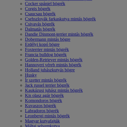
Cocker spániel bögrék
Corgis bögrék
Csaucsau bögrék
Csehszlovák farkaskutya mintás bögrék
Csivavás bögrék
Dalmatás bögrék
Dandie Dinmont-terrier mintás bögrék
Dobermann mintás bögre
Erdélyi kopó bögre
Foxterrier mintás bögrék
Francia bulldog bögrék
Golden-Retriever mintás bögrék
Hannoveri véreb mintás bögrék
Holland juhászkutyás bögre
Husky
Ír szetter mintás bögrék
Jack russel terrier bögrék
Kaukázusi juhász mintás bögrék
Kis olasz agár bögrék
Komondoros bögrék
Kuvaszos bögrék
Labradoros bögrék
Leonbergi mintás bögrék
Magyar kutyafajták
Máltai selyemkutya