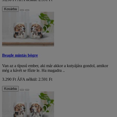
Kosárba
Beagle mintás bögre
Van az a típusú ember, aki már akkor a kutyájára gondol, amikor
még a kávét se főzte le. Ha magadra ..
3.290 Ft
ÁFA nélkül: 2.591 Ft
Kosárba