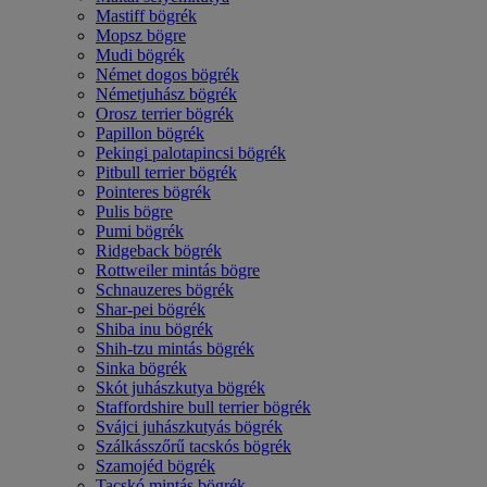
Mastiff bögrék
Mopsz bögre
Mudi bögrék
Német dogos bögrék
Németjuhász bögrék
Orosz terrier bögrék
Papillon bögrék
Pekingi palotapincsi bögrék
Pitbull terrier bögrék
Pointeres bögrék
Pulis bögre
Pumi bögrék
Ridgeback bögrék
Rottweiler mintás bögre
Schnauzeres bögrék
Shar-pei bögrék
Shiba inu bögrék
Shih-tzu mintás bögrék
Sinka bögrék
Skót juhászkutya bögrék
Staffordshire bull terrier bögrék
Svájci juhászkutyás bögrék
Szálkásszőrű tacskós bögrék
Szamojéd bögrék
Tacskó mintás bögrék