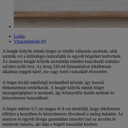
Leírás
Visszajelzések (0)
A beagle kölyök mintás bögre az ideális választás azoknak, akik
szeretik ezt a különleges kutyafajtát és egyedi bögréket kedvelnek.
Az aranyos beagle kölyök arcmintája minden kutyabarát számára
szívhez szóló lesz. Az üveg 330 ml űrtartalmával tökéletesen
alkalmas reggeli kávé, tea vagy forró csokoládé élvezetére.
A bögre kiváló minőségű kerámiából készült, így hosszú
élettartammal rendelkezik. A beagle kölyök mintás bögre
mosogatógépben is mosható, így könnyedén tisztán tartható és
kényelmesen használható.
A bögre mérete 9,5 cm magas és 8 cm átmérőjű, hogy tökéletesen
elférjen a kezedben és kényelmesen élvezhesd a meleg italaidat. Az
aranyos és egyedi design garantáltan mosolyt csal az arcodra és
mindenki máséra, aki látja a bögrét használat közben.