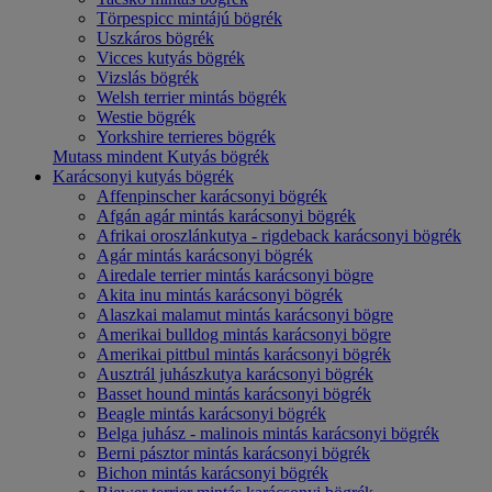
Törpespicc mintájú bögrék
Uszkáros bögrék
Vicces kutyás bögrék
Vizslás bögrék
Welsh terrier mintás bögrék
Westie bögrék
Yorkshire terrieres bögrék
Mutass mindent Kutyás bögrék
Karácsonyi kutyás bögrék
Affenpinscher karácsonyi bögrék
Afgán agár mintás karácsonyi bögrék
Afrikai oroszlánkutya - rigdeback karácsonyi bögrék
Agár mintás karácsonyi bögrék
Airedale terrier mintás karácsonyi bögre
Akita inu mintás karácsonyi bögrék
Alaszkai malamut mintás karácsonyi bögre
Amerikai bulldog mintás karácsonyi bögre
Amerikai pittbul mintás karácsonyi bögrék
Ausztrál juhászkutya karácsonyi bögrék
Basset hound mintás karácsonyi bögrék
Beagle mintás karácsonyi bögrék
Belga juhász - malinois mintás karácsonyi bögrék
Berni pásztor mintás karácsonyi bögrék
Bichon mintás karácsonyi bögrék