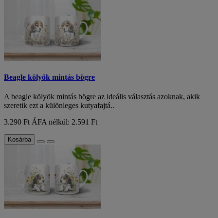
Beagle kölyök mintás bögre
A beagle kölyök mintás bögre az ideális választás azoknak, akik
szeretik ezt a különleges kutyafajtá..
3.290 Ft
ÁFA nélkül: 2.591 Ft
Kosárba