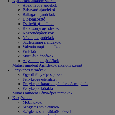
Ajándékok alkalom szerint
Apák napi ajándékok
Babaváró ajándékok
Ballagási ajándékok
Diplomaosztó
Esküvői ajándékok
Karácsonyi ajándékok
Köszönőajándékok
Névnapi ajándékok
Születésnapi ajándékok
Valentin napi ajándékok
Emlékőr
Mikulás ajándékok
Anyák napi ajándékok
Mutass mindent Ajándékok alkalom szerint
Fényképes termékek
Egyedi fényképes puzzle
Fényképes egéralátét
Fényképes karácsonyfadísz - 8cm gömb
Fényképes kőtábla
Mutass mindent Fényképes termékek
Kiegészítők
Mobiltokok
Szögletes sminktükrök
Szögletes sminktükrök névvel