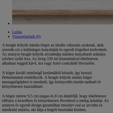
Leírás
Visszajelzések (0)
A beagle kölyök mintás bögre az ideális választás azoknak, akik
szeretik ezt a különleges kutyafajtát és egyedi bögréket kedvelnek.
Az aranyos beagle kölyök arcmintája minden kutyabarát számára
szívhez szóló lesz. Az üveg 330 ml űrtartalmával tökéletesen
alkalmas reggeli kávé, tea vagy forró csokoládé élvezetére.
A bögre kiváló minőségű kerámiából készült, így hosszú
élettartammal rendelkezik. A beagle kölyök mintás bögre
mosogatógépben is mosható, így könnyedén tisztán tartható és
kényelmesen használható.
A bögre mérete 9,5 cm magas és 8 cm átmérőjű, hogy tökéletesen
elférjen a kezedben és kényelmesen élvezhesd a meleg italaidat. Az
aranyos és egyedi design garantáltan mosolyt csal az arcodra és
mindenki máséra, aki látja a bögrét használat közben.