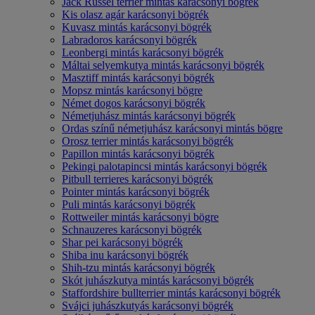
Jack Russel terrier mintás karácsonyi bögrék
Kis olasz agár karácsonyi bögrék
Kuvasz mintás karácsonyi bögrék
Labradoros karácsonyi bögrék
Leonbergi mintás karácsonyi bögrék
Máltai selyemkutya mintás karácsonyi bögrék
Masztiff mintás karácsonyi bögrék
Mopsz mintás karácsonyi bögre
Német dogos karácsonyi bögrék
Németjuhász mintás karácsonyi bögrék
Ordas színű németjuhász karácsonyi mintás bögre
Orosz terrier mintás karácsonyi bögrék
Papillon mintás karácsonyi bögrék
Pekingi palotapincsi mintás karácsonyi bögrék
Pitbull terrieres karácsonyi bögrék
Pointer mintás karácsonyi bögrék
Puli mintás karácsonyi bögrék
Rottweiler mintás karácsonyi bögre
Schnauzeres karácsonyi bögrék
Shar pei karácsonyi bögrék
Shiba inu karácsonyi bögrék
Shih-tzu mintás karácsonyi bögrék
Skót juhászkutya mintás karácsonyi bögrék
Staffordshire bullterrier mintás karácsonyi bögrék
Svájci juhászkutyás karácsonyi bögrék