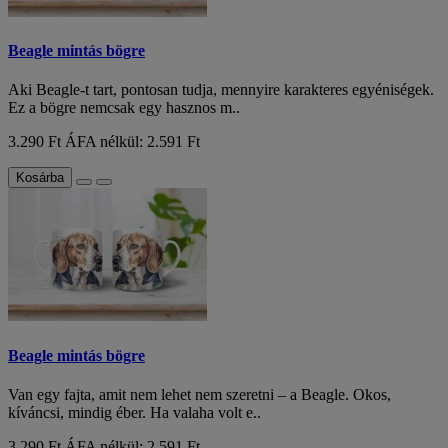
Beagle mintás bögre
Aki Beagle-t tart, pontosan tudja, mennyire karakteres egyéniségek.
Ez a bögre nemcsak egy hasznos m..
3.290 Ft
ÁFA nélkül: 2.591 Ft
Kosárba
Beagle mintás bögre
Van egy fajta, amit nem lehet nem szeretni – a Beagle. Okos,
kíváncsi, mindig éber. Ha valaha volt e..
3.290 Ft
ÁFA nélkül: 2.591 Ft