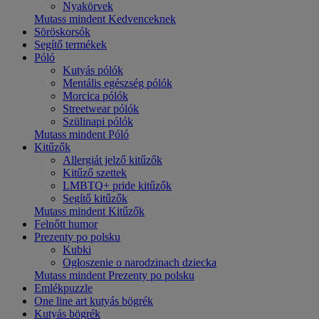
Nyakörvek
Mutass mindent Kedvenceknek
Söröskorsók
Segítő termékek
Póló
Kutyás pólók
Mentális egészség pólók
Morcica pólók
Streetwear pólók
Szülinapi pólók
Mutass mindent Póló
Kitűzők
Allergiát jelző kitűzők
Kitűző szettek
LMBTQ+ pride kitűzők
Segítő kitűzők
Mutass mindent Kitűzők
Felnőtt humor
Prezenty po polsku
Kubki
Ogłoszenie o narodzinach dziecka
Mutass mindent Prezenty po polsku
Emlékpuzzle
One line art kutyás bögrék
Kutyás bögrék