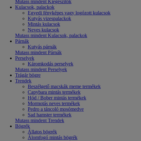
Mutass mindent Kiegészítők
Kulacsok, palackok
Egyedi fényképes vagy logózott kulacsok
Kutyás vizespalackok
Mintás kulacsok
Neves kulacsok
Mutass mindent Kulacsok, palackok
Párnák
Kutyás párnák
Mutass mindent Párnák
Perselyek
Káromkodás perselyek
Mutass mindent Perselyek
Trágár bögre
Trendek
Beszélgető macskák meme termékek
Capybara mintás termékek
Hód / Bober mintás termékek
Mormotás neves termékek
Pedro a táncoló mosómedve
Sad hamster termékek
Mutass mindent Trendek
Bögrék
Állatos bögrék
Álomfogó mintás bögrék