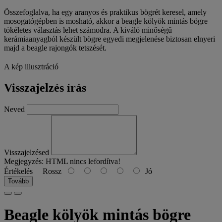
Összefoglalva, ha egy aranyos és praktikus bögrét keresel, amely
mosogatógépben is mosható, akkor a beagle kölyök mintás bögre
tökéletes választás lehet számodra. A kiváló minőségű
kerámiaanyagból készült bögre egyedi megjelenése biztosan elnyeri
majd a beagle rajongók tetszését.
A kép illusztráció
Visszajelzés írás
Neved
Visszajelzésed
Megjegyzés:
HTML nincs lefordítva!
Értékelés
Rossz
Jó
Tovább
Beagle kölyök mintás bögre