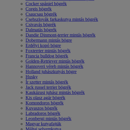
Cocker spániel bögrék
Corgis bögrék
Csaucsau bögrék
Csehszlovák farkaskutya mintás bögrék
Csivavás bögrék
Dalmatás bögrék
Dandie Dinmont-terrier mintás bögrék
Dobermann mintás bögre
Erdélyi kopó bögre
Foxterrier mintás bögrék
Francia bulldog bögrék
Golden-Retriever mintás bögrék
Hannoveri véreb mintás bögrék
Holland juhászkutyás bögre
Husky
Ír szetter mintás bögrék
Jack russel terrier bögrék
Kaukázusi juhász mintás bögrék
Kis olasz agár bögrék
Komondoros bögrék
Kuvaszos bögrék
Labradoros bögrék
Leonbergi mintás bögrék
Magyar kutyafajták
Máltai selyemkutya