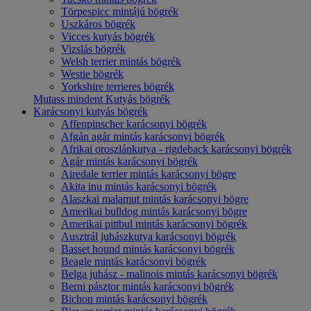
Törpespicc mintájú bögrék
Uszkáros bögrék
Vicces kutyás bögrék
Vizslás bögrék
Welsh terrier mintás bögrék
Westie bögrék
Yorkshire terrieres bögrék
Mutass mindent Kutyás bögrék
Karácsonyi kutyás bögrék
Affenpinscher karácsonyi bögrék
Afgán agár mintás karácsonyi bögrék
Afrikai oroszlánkutya - rigdeback karácsonyi bögrék
Agár mintás karácsonyi bögrék
Airedale terrier mintás karácsonyi bögre
Akita inu mintás karácsonyi bögrék
Alaszkai malamut mintás karácsonyi bögre
Amerikai bulldog mintás karácsonyi bögre
Amerikai pittbul mintás karácsonyi bögrék
Ausztrál juhászkutya karácsonyi bögrék
Basset hound mintás karácsonyi bögrék
Beagle mintás karácsonyi bögrék
Belga juhász - malinois mintás karácsonyi bögrék
Berni pásztor mintás karácsonyi bögrék
Bichon mintás karácsonyi bögrék