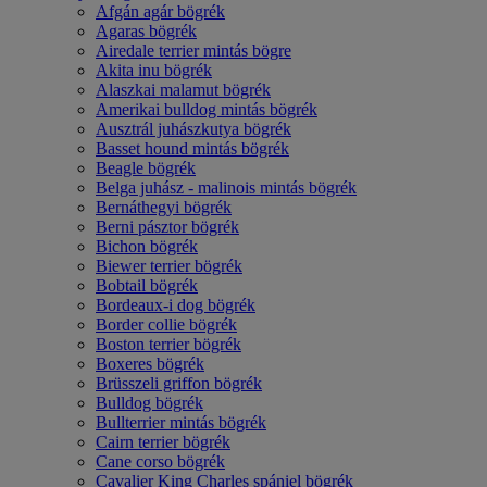
Afgán agár bögrék
Agaras bögrék
Airedale terrier mintás bögre
Akita inu bögrék
Alaszkai malamut bögrék
Amerikai bulldog mintás bögrék
Ausztrál juhászkutya bögrék
Basset hound mintás bögrék
Beagle bögrék
Belga juhász - malinois mintás bögrék
Bernáthegyi bögrék
Berni pásztor bögrék
Bichon bögrék
Biewer terrier bögrék
Bobtail bögrék
Bordeaux-i dog bögrék
Border collie bögrék
Boston terrier bögrék
Boxeres bögrék
Brüsszeli griffon bögrék
Bulldog bögrék
Bullterrier mintás bögrék
Cairn terrier bögrék
Cane corso bögrék
Cavalier King Charles spániel bögrék