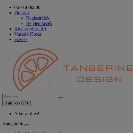
06705000800
Fiókom
Regisztrálok
Bejelentkezés
Kívánságlista (0)
Vásárló Kosár
Fizetés
0 árú(k) - 0 Ft
A kosár üres!
Kategóriák