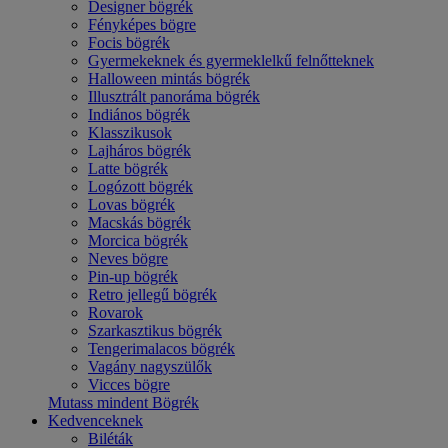
Designer bögrék
Fényképes bögre
Focis bögrék
Gyermekeknek és gyermeklelkű felnőtteknek
Halloween mintás bögrék
Illusztrált panoráma bögrék
Indiános bögrék
Klasszikusok
Lajháros bögrék
Latte bögrék
Logózott bögrék
Lovas bögrék
Macskás bögrék
Morcica bögrék
Neves bögre
Pin-up bögrék
Retro jellegű bögrék
Rovarok
Szarkasztikus bögrék
Tengerimalacos bögrék
Vagány nagyszülők
Vicces bögre
Mutass mindent Bögrék
Kedvenceknek
Biléták