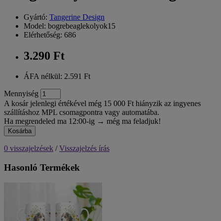
Gyártó:
Tangerine Design
Model: bogrebeaglekolyok15
Elérhetőség: 686
3.290 Ft
ÁFA nélkül: 2.591 Ft
Mennyiség
A kosár jelenlegi értékével még 15 000 Ft hiányzik az ingyenes
szállításhoz MPL csomagpontra vagy automatába.
Ha megrendeled ma 12:00-ig → még ma feladjuk!
Kosárba
0 visszajelzések
/
Visszajelzés írás
Hasonló Termékek