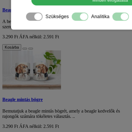
Minden elfogadása
Beagle kölyök mintás bögre
Szükséges
Analitika
A beagle kölyök mintás bögre az ideális választás azoknak, akik
szeretik ezt a különleges kutyafajtá..
3.290 Ft
ÁFA nélkül: 2.591 Ft
Kosárba
Beagle mintás bögre
Bemutatjuk a beagle mintás bögrét, amely a beagle kedvelők és
rajongók számára tökéletes választás. ..
3.290 Ft
ÁFA nélkül: 2.591 Ft