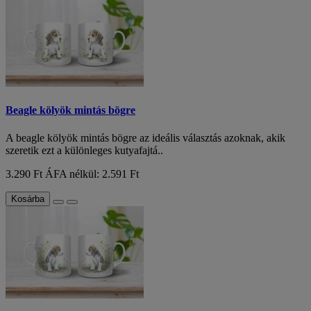
Beagle kölyök mintás bögre
A beagle kölyök mintás bögre az ideális választás azoknak, akik
szeretik ezt a különleges kutyafajtá..
3.290 Ft
ÁFA nélkül: 2.591 Ft
Kosárba