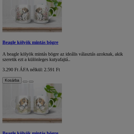
Beagle kölyök mintás bögre
A beagle kölyök mintás bögre az ideális választás azoknak, akik
szeretik ezt a különleges kutyafajtá..
3.290 Ft
ÁFA nélkül: 2.591 Ft
Kosárba
Beagle kölyök mintás bögre