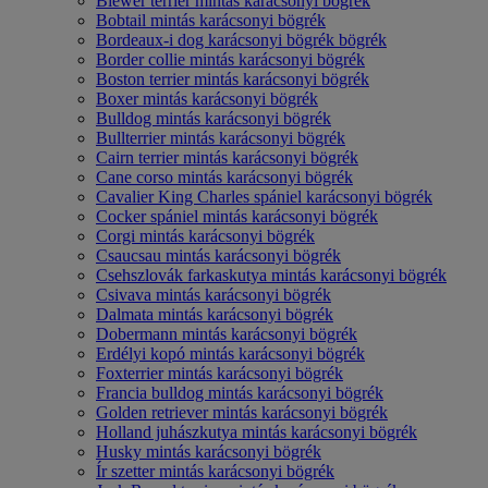
Biewer terrier mintás karácsonyi bögrék
Bobtail mintás karácsonyi bögrék
Bordeaux-i dog karácsonyi bögrék bögrék
Border collie mintás karácsonyi bögrék
Boston terrier mintás karácsonyi bögrék
Boxer mintás karácsonyi bögrék
Bulldog mintás karácsonyi bögrék
Bullterrier mintás karácsonyi bögrék
Cairn terrier mintás karácsonyi bögrék
Cane corso mintás karácsonyi bögrék
Cavalier King Charles spániel karácsonyi bögrék
Cocker spániel mintás karácsonyi bögrék
Corgi mintás karácsonyi bögrék
Csaucsau mintás karácsonyi bögrék
Csehszlovák farkaskutya mintás karácsonyi bögrék
Csivava mintás karácsonyi bögrék
Dalmata mintás karácsonyi bögrék
Dobermann mintás karácsonyi bögrék
Erdélyi kopó mintás karácsonyi bögrék
Foxterrier mintás karácsonyi bögrék
Francia bulldog mintás karácsonyi bögrék
Golden retriever mintás karácsonyi bögrék
Holland juhászkutya mintás karácsonyi bögrék
Husky mintás karácsonyi bögrék
Ír szetter mintás karácsonyi bögrék