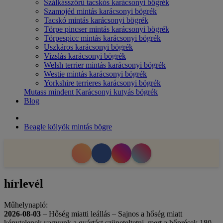
Szálkásszőrű tacskós karácsonyi bögrék
Szamojéd mintás karácsonyi bögrék
Tacskó mintás karácsonyi bögrék
Törpe pincser mintás karácsonyi bögrék
Törpespicc mintás karácsonyi bögrék
Uszkáros karácsonyi bögrék
Vizslás karácsonyi bögrék
Welsh terrier mintás karácsonyi bögrék
Westie mintás karácsonyi bögrék
Yorkshire terrieres karácsonyi bögrék
Mutass mindent Karácsonyi kutyás bögrék
Blog
Beagle kölyök mintás bögre
hírlevél
Műhelynapló:
2026-08-03
– Hőség miatti leállás – Sajnos a hőség miatt
kénytelenek vagyunk a gyártást szüneteltetni, mert a hőprések 180