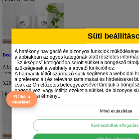
Süti beállítás
A hatékony navigáció és bizonyos funkciók működéséne
Beagle kölyök mintás bögre
alábbiakban az egyes kategóriák alatt részletes informáci
"Szükséges" kategóriába sorolt sütiket a böngésző tárol
A beagle kölyök mintás bögre az ideális választás azoknak, akik
szükségesek a webhely alapvető funkcióihoz.
szeretik ezt a különleges kutyafajtá..
A harmadik féltől származó sütik segítenek a weboldal 
a preferenciáit és releváns tartalmakat és hirdetéseket b
3.290 Ft
ÁFA nélkül: 2.591 Ft
csak az Ön előzetes beleegyezésével tároljuk a böngész
engedélyezi vagy letiltja ezeket a sütiket, de bizonyos süt
Kosárba
böngészési élményt.
Elállok a
vásárlástól
Mind elutasítása
Kiválasztottak elfogadá