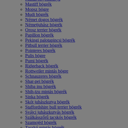
Mastiff bögrék
Mopsz bögre
Mudi bögrék
Német dogos bögrék
Németjuhász bögrék
Orosz terrier bögrék
Papillon bögrék
Pekingi palotapincsi bögrék
Pitbull terrier bögrék
Pointeres bögrék
Pulis bögre
Pumi bögrék
Ridgeback bögrék
Rottweiler mintás bögre
Schnauzeres bögrék
Shar-pei bögrék
Shiba inu bögrék
Shih-tzu mintás bögrék
Sinka bögrék
Skót juhászkutya bögrék
Staffordshire bull terrier bögrék
Svájci juhászkutyás bögrék
Szálkásszőrű tacskós bögrék
Szamojéd bögrék
Tacskó mintás bögrék