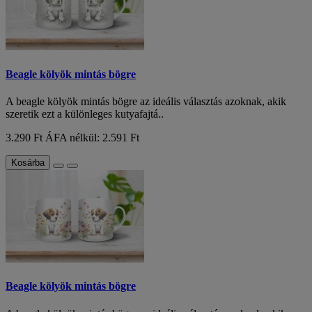
Beagle kölyök mintás bögre
A beagle kölyök mintás bögre az ideális választás azoknak, akik
szeretik ezt a különleges kutyafajtá..
3.290 Ft
ÁFA nélkül: 2.591 Ft
Kosárba
Beagle kölyök mintás bögre