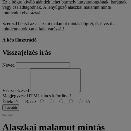
Ez a bögre kiváló ajándék lehet bármely kutyarajongónak, barátnak
vagy családtagodnak. A lenyűgöző alaszkai malamut minta
mindenkit elvarázsol
Szerezd be ezt az alaszkai malamut mintás bögrét, és élvezd a
mindennapokban a fajta varázsát!
A kép illusztráció
Visszajelzés írás
Neved
Visszajelzésed
Megjegyzés:
HTML nincs lefordítva!
Értékelés
Rossz
Jó
Tovább
Alaszkai malamut mintás