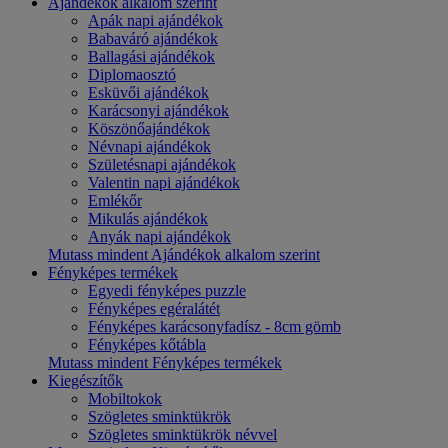
Ajándékok alkalom szerint
Apák napi ajándékok
Babaváró ajándékok
Ballagási ajándékok
Diplomaosztó
Esküvői ajándékok
Karácsonyi ajándékok
Köszönőajándékok
Névnapi ajándékok
Születésnapi ajándékok
Valentin napi ajándékok
Emlékőr
Mikulás ajándékok
Anyák napi ajándékok
Mutass mindent Ajándékok alkalom szerint
Fényképes termékek
Egyedi fényképes puzzle
Fényképes egéralátét
Fényképes karácsonyfadísz - 8cm gömb
Fényképes kőtábla
Mutass mindent Fényképes termékek
Kiegészítők
Mobiltokok
Szögletes sminktükrök
Szögletes sminktükrök névvel