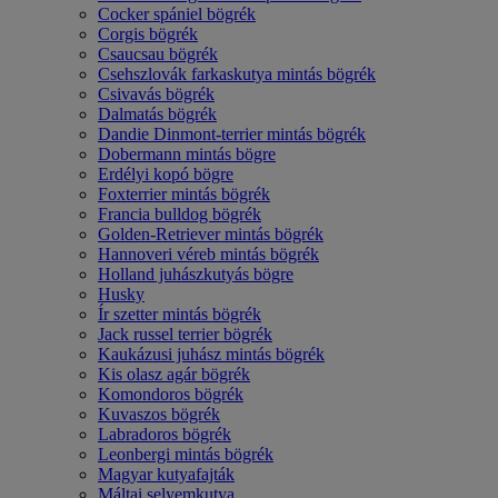
Cocker spániel bögrék
Corgis bögrék
Csaucsau bögrék
Csehszlovák farkaskutya mintás bögrék
Csivavás bögrék
Dalmatás bögrék
Dandie Dinmont-terrier mintás bögrék
Dobermann mintás bögre
Erdélyi kopó bögre
Foxterrier mintás bögrék
Francia bulldog bögrék
Golden-Retriever mintás bögrék
Hannoveri véreb mintás bögrék
Holland juhászkutyás bögre
Husky
Ír szetter mintás bögrék
Jack russel terrier bögrék
Kaukázusi juhász mintás bögrék
Kis olasz agár bögrék
Komondoros bögrék
Kuvaszos bögrék
Labradoros bögrék
Leonbergi mintás bögrék
Magyar kutyafajták
Máltai selyemkutya