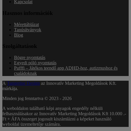
Kapcsolat
Hasznos információk
Mérettáblázat
Tanúsítványok
Blog
Szolgáltatások
Bögre nyomtatás
Egyedi póló nyomtatás
Pufffi – Játékos teendő app ADHD-hoz, autizmushoz és
családoknak
A
Tangerine Design
az Innovatív Marketing Megoldások Kft.
márkája.
Minden jog fenntartva © 2023 -
2026
A weboldalon található képi anyagok engedély nélküli
felhasználásakor az Innovatív Marketing Megoldások Kft 10.000 .-
Ft + ÁFA összeget jogosult kiszámlázni a képeket használó
weboldal üzemeltetője számára.