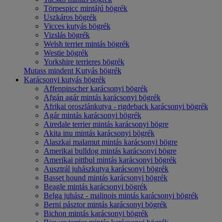
Törpespicc mintájú bögrék
Uszkáros bögrék
Vicces kutyás bögrék
Vizslás bögrék
Welsh terrier mintás bögrék
Westie bögrék
Yorkshire terrieres bögrék
Mutass mindent Kutyás bögrék
Karácsonyi kutyás bögrék
Affenpinscher karácsonyi bögrék
Afgán agár mintás karácsonyi bögrék
Afrikai oroszlánkutya - rigdeback karácsonyi bögrék
Agár mintás karácsonyi bögrék
Airedale terrier mintás karácsonyi bögre
Akita inu mintás karácsonyi bögrék
Alaszkai malamut mintás karácsonyi bögre
Amerikai bulldog mintás karácsonyi bögre
Amerikai pittbul mintás karácsonyi bögrék
Ausztrál juhászkutya karácsonyi bögrék
Basset hound mintás karácsonyi bögrék
Beagle mintás karácsonyi bögrék
Belga juhász - malinois mintás karácsonyi bögrék
Berni pásztor mintás karácsonyi bögrék
Bichon mintás karácsonyi bögrék