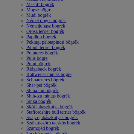
Mastiff bögrék
Mopsz bögre
Mudi bögrék
Német dogos bögrék
Németjuhász bögrék
Orosz terrier bögrék
Papillon bögrék
Pekingi palotapincsi bögrék
Pitbull terrier bögrék
Pointeres bögrék
Pulis bögre
Pumi bögrék
Ridgeback bögrék
Rottweiler mintás bögre
Schnauzeres bögrék
Shar-pei bögrék
Shiba inu bögrék
Shih-tzu mintás bögrék
Sinka bögrék
Skót juhászkutya bögrék
Staffordshire bull terrier bögrék
Svájci juhászkutyás bögrék
Szálkásszőrű tacskós bögrék
Szamojéd bögrék
Tacskó mintás bögrék