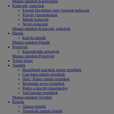
Mutass mindent Kiegészítők
Kulacsok, palackok
Egyedi fényképes vagy logózott kulacsok
Kutyás vizespalackok
Mintás kulacsok
Neves kulacsok
Mutass mindent Kulacsok, palackok
Párnák
Kutyás párnák
Mutass mindent Párnák
Perselyek
Káromkodás perselyek
Mutass mindent Perselyek
Trágár bögre
Trendek
Beszélgető macskák meme termékek
Capybara mintás termékek
Hód / Bober mintás termékek
Mormotás neves termékek
Pedro a táncoló mosómedve
Sad hamster termékek
Mutass mindent Trendek
Bögrék
Állatos bögrék
Álomfogó mintás bögrék