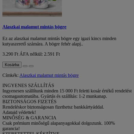
Alaszkai malamut mintás bögre
Ez az alaszkai malamut mintás bögre egy igazi kincs minden
kutyaszerető számára. A bögre fehér alapj..
3.290 Ft
ÁFA nélkül: 2.591 Ft
Kosárba
Címkék:
Alaszkai malamut mintás bögre
INGYENES SZÁLLÍTÁS
Ingyenesen szállítunk minden 15 000 Ft feletti kosár értékű rendelést
csomagautomatába. Gyártás és szállítás: 1-2 munkanap.
BIZTONSÁGOS FIZETÉS
Rendeléskor biztonságosan fizethetsz bankkártyáddal.
Adataid védettek!
MINŐSÉG & GARANCIA
Csak prémium minőségű alapanyagokkal dolgozunk. 100%
garancia!
SZERETETTEL KÉSZÍTVE