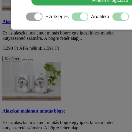
Minden elfogadása
Szükséges
Analitika
Alaszkai malamut mintás bögre
Ez az alaszkai malamut mintás bögre egy igazi kincs minden
kutyaszerető számára. A bögre fehér alapj..
3.290 Ft
ÁFA nélkül: 2.591 Ft
Kosárba
Alaszkai malamut mintás bögre
Ez az alaszkai malamut mintás bögre egy igazi kincs minden
kutyaszerető számára. A bögre fehér alapj..