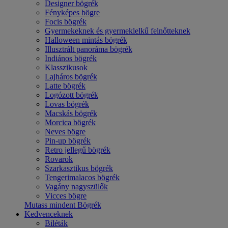
Designer bögrék
Fényképes bögre
Focis bögrék
Gyermekeknek és gyermeklelkű felnőtteknek
Halloween mintás bögrék
Illusztrált panoráma bögrék
Indiános bögrék
Klasszikusok
Lajháros bögrék
Latte bögrék
Logózott bögrék
Lovas bögrék
Macskás bögrék
Morcica bögrék
Neves bögre
Pin-up bögrék
Retro jellegű bögrék
Rovarok
Szarkasztikus bögrék
Tengerimalacos bögrék
Vagány nagyszülők
Vicces bögre
Mutass mindent Bögrék
Kedvenceknek
Biléták