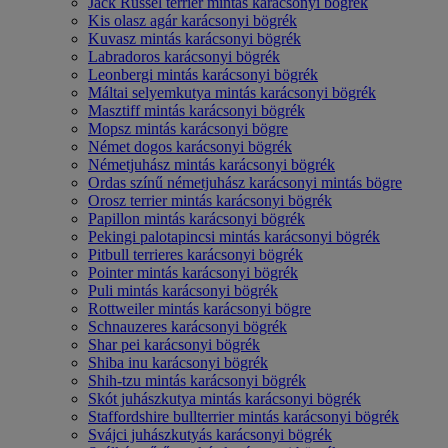
Jack Russel terrier mintás karácsonyi bögrék
Kis olasz agár karácsonyi bögrék
Kuvasz mintás karácsonyi bögrék
Labradoros karácsonyi bögrék
Leonbergi mintás karácsonyi bögrék
Máltai selyemkutya mintás karácsonyi bögrék
Masztiff mintás karácsonyi bögrék
Mopsz mintás karácsonyi bögre
Német dogos karácsonyi bögrék
Németjuhász mintás karácsonyi bögrék
Ordas színű németjuhász karácsonyi mintás bögre
Orosz terrier mintás karácsonyi bögrék
Papillon mintás karácsonyi bögrék
Pekingi palotapincsi mintás karácsonyi bögrék
Pitbull terrieres karácsonyi bögrék
Pointer mintás karácsonyi bögrék
Puli mintás karácsonyi bögrék
Rottweiler mintás karácsonyi bögre
Schnauzeres karácsonyi bögrék
Shar pei karácsonyi bögrék
Shiba inu karácsonyi bögrék
Shih-tzu mintás karácsonyi bögrék
Skót juhászkutya mintás karácsonyi bögrék
Staffordshire bullterrier mintás karácsonyi bögrék
Svájci juhászkutyás karácsonyi bögrék