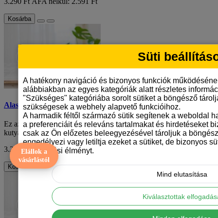
3.290 Ft
ÁFA nélkül: 2.591 Ft
Kosárba
Süti beállítás
A hatékony navigáció és bizonyos funkciók működéséne
alábbiakban az egyes kategóriák alatt részletes informáci
"Szükséges" kategóriába sorolt sütiket a böngésző tárol
Alaszkai malamut mintás bögre
szükségesek a webhely alapvető funkcióihoz.
A harmadik féltől származó sütik segítenek a weboldal 
Ez az alaszkai malamut mintás bögre egy igazi kincs minden
a preferenciáit és releváns tartalmakat és hirdetéseket b
kutyaszerető számára. A bögre fehér alapj..
csak az Ön előzetes beleegyezésével tároljuk a böngész
engedélyezi vagy letiltja ezeket a sütiket, de bizonyos süt
3.290 Ft
ÁFA nélkül: 2.591 Ft
böngészési élményt.
Elállok a
vásárlástól
Kosárba
Mind elutasítása
Kiválasztottak elfogadá