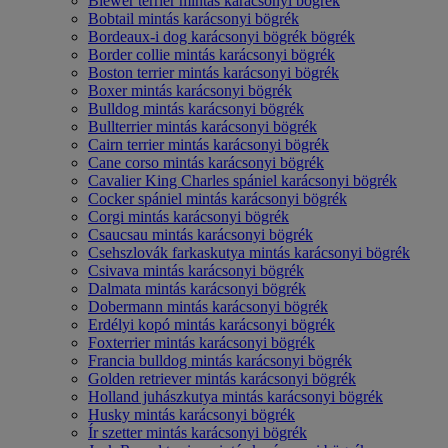
Biewer terrier mintás karácsonyi bögrék
Bobtail mintás karácsonyi bögrék
Bordeaux-i dog karácsonyi bögrék bögrék
Border collie mintás karácsonyi bögrék
Boston terrier mintás karácsonyi bögrék
Boxer mintás karácsonyi bögrék
Bulldog mintás karácsonyi bögrék
Bullterrier mintás karácsonyi bögrék
Cairn terrier mintás karácsonyi bögrék
Cane corso mintás karácsonyi bögrék
Cavalier King Charles spániel karácsonyi bögrék
Cocker spániel mintás karácsonyi bögrék
Corgi mintás karácsonyi bögrék
Csaucsau mintás karácsonyi bögrék
Csehszlovák farkaskutya mintás karácsonyi bögrék
Csivava mintás karácsonyi bögrék
Dalmata mintás karácsonyi bögrék
Dobermann mintás karácsonyi bögrék
Erdélyi kopó mintás karácsonyi bögrék
Foxterrier mintás karácsonyi bögrék
Francia bulldog mintás karácsonyi bögrék
Golden retriever mintás karácsonyi bögrék
Holland juhászkutya mintás karácsonyi bögrék
Husky mintás karácsonyi bögrék
Ír szetter mintás karácsonyi bögrék