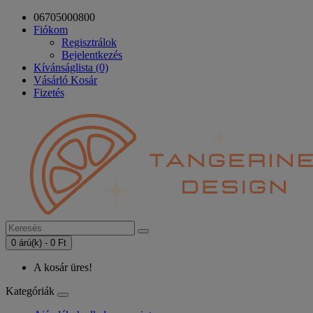
06705000800
Fiókom
Regisztrálok
Bejelentkezés
Kívánságlista (0)
Vásárló Kosár
Fizetés
0 árú(k) - 0 Ft
A kosár üres!
Kategóriák