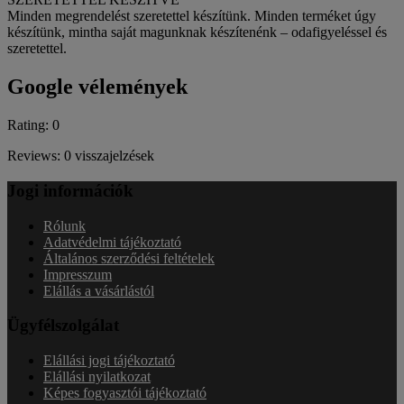
Minden megrendelést szeretettel készítünk. Minden terméket úgy
készítünk, mintha saját magunknak készítenénk – odafigyeléssel és
szeretettel.
Google vélemények
Rating: 0
Reviews: 0 visszajelzések
Jogi információk
Rólunk
Adatvédelmi tájékoztató
Általános szerződési feltételek
Impresszum
Elállás a vásárlástól
Ügyfélszolgálat
Elállási jogi tájékoztató
Elállási nyilatkozat
Képes fogyasztói tájékoztató