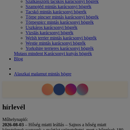
Szálkásszőrű tacskós karácsonyi bögrék
Szamojéd mintás karácsonyi bögrék
Tacskó mintás karácsonyi bögrék
Törpe pincser mintás karácsonyi bögrék
Törpespicc mintás karácsonyi bögrék
Uszkáros karácsonyi bögrék
Vizslás karácsonyi bögrék
Welsh terrier mintás karácsonyi bögrék
Westie mintás karácsonyi bögrék
Yorkshire terrieres karácsonyi bögrék
Mutass mindent Karácsonyi kutyás bögrék
Blog
Alaszkai malamut mintás bögre
hírlevél
Műhelynapló:
2026-08-03
– Hőség miatti leállás – Sajnos a hőség miatt
kénytelenek vagyunk a gyártást szüneteltetni, mert a hőprések 180