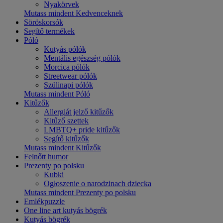
Nyakörvek
Mutass mindent Kedvenceknek
Söröskorsók
Segítő termékek
Póló
Kutyás pólók
Mentális egészség pólók
Morcica pólók
Streetwear pólók
Szülinapi pólók
Mutass mindent Póló
Kitűzők
Allergiát jelző kitűzők
Kitűző szettek
LMBTQ+ pride kitűzők
Segítő kitűzők
Mutass mindent Kitűzők
Felnőtt humor
Prezenty po polsku
Kubki
Ogłoszenie o narodzinach dziecka
Mutass mindent Prezenty po polsku
Emlékpuzzle
One line art kutyás bögrék
Kutyás bögrék