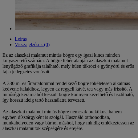
Leírás
Visszajelzések (0)
Ez az alaszkai malamut mintás bögre egy igazi kincs minden
kutyaszerető számára. A bögre fehér alapján az alaszkai malamut
lenyűgöző grafikája található, mely hűen tükrözi e gyönyörű és erős
fajta jellegzetes vonásait.
A 330 ml-es űrtartalommal rendelkező bögre tökéletesen alkalmas
kedvenc italaidhoz, legyen az reggeli kávé, tea vagy más frissítő. A
minőségi kerámiából készült bögre könnyen kezelhető és tisztítható,
így hosszú ideig tartó használatra tervezett.
Az alaszkai malamut mintás bögre nemcsak praktikus, hanem
egyben dísztárgyként is szolgál. Használd otthonodban,
munkahelyeden vagy bárhol máshol, hogy mindig emlékeztessen az
alaszkai malamutok szépségére és erejére.