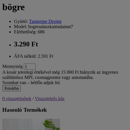
bögre
Gyártó:
Tangerine Design
Model: bogreaalaszkaimalamut7
Elérhetőség: 686
3.290 Ft
ÁFA nélkül: 2.591 Ft
Mennyiség
A kosár jelenlegi értékével még 15 000 Ft hiányzik az ingyenes
szállításhoz MPL csomagpontra vagy automatába.
Szombat van – hétfőn adjuk fel.
Kosárba
0 visszajelzések
/
Visszajelzés írás
Hasonló Termékek