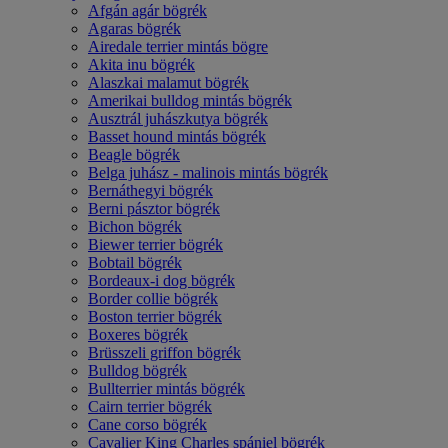
Afgán agár bögrék
Agaras bögrék
Airedale terrier mintás bögre
Akita inu bögrék
Alaszkai malamut bögrék
Amerikai bulldog mintás bögrék
Ausztrál juhászkutya bögrék
Basset hound mintás bögrék
Beagle bögrék
Belga juhász - malinois mintás bögrék
Bernáthegyi bögrék
Berni pásztor bögrék
Bichon bögrék
Biewer terrier bögrék
Bobtail bögrék
Bordeaux-i dog bögrék
Border collie bögrék
Boston terrier bögrék
Boxeres bögrék
Brüsszeli griffon bögrék
Bulldog bögrék
Bullterrier mintás bögrék
Cairn terrier bögrék
Cane corso bögrék
Cavalier King Charles spániel bögrék