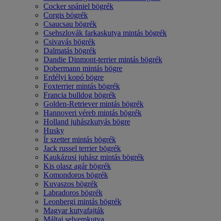
Cocker spániel bögrék
Corgis bögrék
Csaucsau bögrék
Csehszlovák farkaskutya mintás bögrék
Csivavás bögrék
Dalmatás bögrék
Dandie Dinmont-terrier mintás bögrék
Dobermann mintás bögre
Erdélyi kopó bögre
Foxterrier mintás bögrék
Francia bulldog bögrék
Golden-Retriever mintás bögrék
Hannoveri véreb mintás bögrék
Holland juhászkutyás bögre
Husky
Ír szetter mintás bögrék
Jack russel terrier bögrék
Kaukázusi juhász mintás bögrék
Kis olasz agár bögrék
Komondoros bögrék
Kuvaszos bögrék
Labradoros bögrék
Leonbergi mintás bögrék
Magyar kutyafajták
Máltai selyemkutya