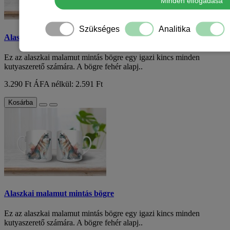
Minden elfogadása
Szükséges
Analitika
Alaszkai malamut mintás bögre
Ez az alaszkai malamut mintás bögre egy igazi kincs minden
kutyaszerető számára. A bögre fehér alapj..
3.290 Ft
ÁFA nélkül: 2.591 Ft
Kosárba
Alaszkai malamut mintás bögre
Ez az alaszkai malamut mintás bögre egy igazi kincs minden
kutyaszerető számára. A bögre fehér alapj..