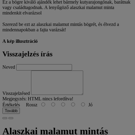
Ez a bögre kiváló ajándék lehet bármely kutyarajongónak, barátnak
vagy családtagodnak. A lenyűgöző alaszkai malamut minta
mindenkit elvarázsol
Szerezd be ezt az alaszkai malamut mintás bögrét, és élvezd a
mindennapokban a fajta varázsát!
A kép illusztráció
Visszajelzés írás
Neved
Visszajelzésed
Megjegyzés:
HTML nincs lefordítva!
Értékelés
Rossz
Jó
Tovább
Alaszkai malamut mintás