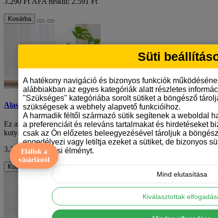
3.290 Ft
ÁFA nélkül: 2.591 Ft
Kosárba
Süti beállítás
A hatékony navigáció és bizonyos funkciók működéséne
alábbiakban az egyes kategóriák alatt részletes informáci
"Szükséges" kategóriába sorolt sütiket a böngésző tárol
Alaszkai malamut mintás bögre
szükségesek a webhely alapvető funkcióihoz.
A harmadik féltől származó sütik segítenek a weboldal 
Ez az alaszkai malamut mintás bögre egy igazi kincs minden
a preferenciáit és releváns tartalmakat és hirdetéseket b
kutyaszerető számára. A bögre fehér alapj..
csak az Ön előzetes beleegyezésével tároljuk a böngész
engedélyezi vagy letiltja ezeket a sütiket, de bizonyos süt
3.290 Ft
ÁFA nélkül: 2.591 Ft
böngészési élményt.
Elállok a
vásárlástól
Kosárba
Mind elutasítása
Kiválasztottak elfogadá