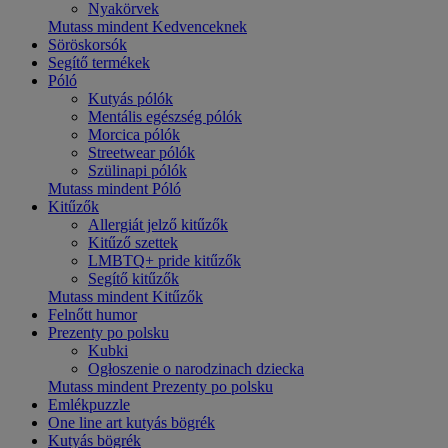
Nyakörvek
Mutass mindent Kedvenceknek
Söröskorsók
Segítő termékek
Póló
Kutyás pólók
Mentális egészség pólók
Morcica pólók
Streetwear pólók
Szülinapi pólók
Mutass mindent Póló
Kitűzők
Allergiát jelző kitűzők
Kitűző szettek
LMBTQ+ pride kitűzők
Segítő kitűzők
Mutass mindent Kitűzők
Felnőtt humor
Prezenty po polsku
Kubki
Ogłoszenie o narodzinach dziecka
Mutass mindent Prezenty po polsku
Emlékpuzzle
One line art kutyás bögrék
Kutyás bögrék