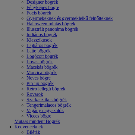
Designer bögrék
Fényképes bögre
Focis bögrék
Gyermekeknek és gyermeklelkű felnőtteknek
Halloween mintás bögrék
Illusztrált panoráma bögrék
Indiános bögrék
Klasszikusok
Lajháros bögrék
Latte bögrék
Logózott bögrék
Lovas bögrék
Macskás bögrék
Morcica bögrék
Neves bögre
Pin-up bögrék
Retro jellegű bögrék
Rovarok
Szarkasztikus bögrék
Tengerimalacos bögrék
Vagány nagyszülők
Vicces bögre
Mutass mindent Bögrék
Kedvenceknek
Biléták