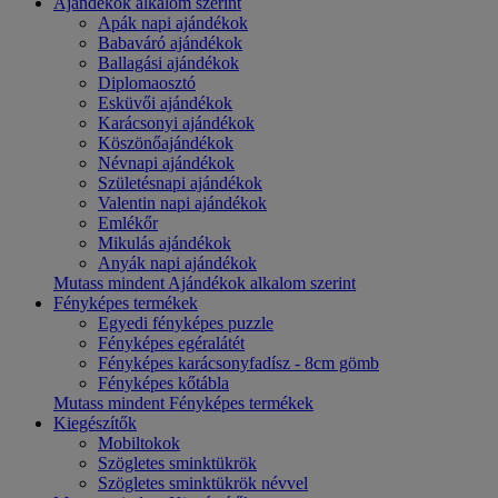
Ajándékok alkalom szerint
Apák napi ajándékok
Babaváró ajándékok
Ballagási ajándékok
Diplomaosztó
Esküvői ajándékok
Karácsonyi ajándékok
Köszönőajándékok
Névnapi ajándékok
Születésnapi ajándékok
Valentin napi ajándékok
Emlékőr
Mikulás ajándékok
Anyák napi ajándékok
Mutass mindent Ajándékok alkalom szerint
Fényképes termékek
Egyedi fényképes puzzle
Fényképes egéralátét
Fényképes karácsonyfadísz - 8cm gömb
Fényképes kőtábla
Mutass mindent Fényképes termékek
Kiegészítők
Mobiltokok
Szögletes sminktükrök
Szögletes sminktükrök névvel