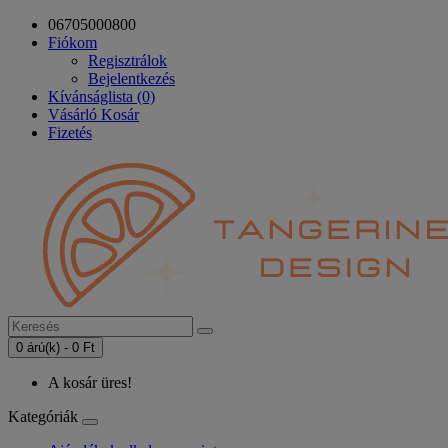
06705000800
Fiókom
Regisztrálok
Bejelentkezés
Kívánságlista (0)
Vásárló Kosár
Fizetés
0 árú(k) - 0 Ft
A kosár üres!
Kategóriák