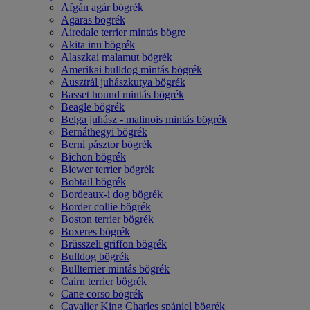
Afgán agár bögrék
Agaras bögrék
Airedale terrier mintás bögre
Akita inu bögrék
Alaszkai malamut bögrék
Amerikai bulldog mintás bögrék
Ausztrál juhászkutya bögrék
Basset hound mintás bögrék
Beagle bögrék
Belga juhász - malinois mintás bögrék
Bernáthegyi bögrék
Berni pásztor bögrék
Bichon bögrék
Biewer terrier bögrék
Bobtail bögrék
Bordeaux-i dog bögrék
Border collie bögrék
Boston terrier bögrék
Boxeres bögrék
Brüsszeli griffon bögrék
Bulldog bögrék
Bullterrier mintás bögrék
Cairn terrier bögrék
Cane corso bögrék
Cavalier King Charles spániel bögrék