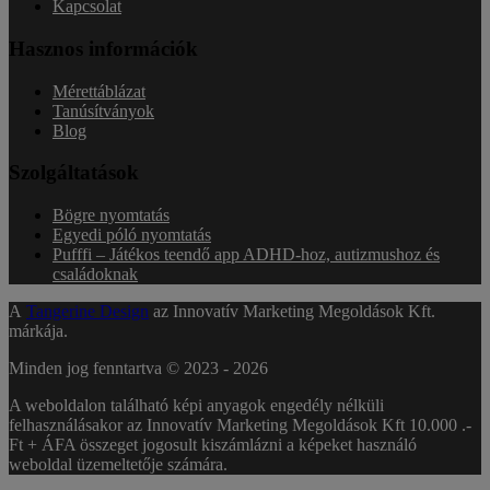
Kapcsolat
Hasznos információk
Mérettáblázat
Tanúsítványok
Blog
Szolgáltatások
Bögre nyomtatás
Egyedi póló nyomtatás
Pufffi – Játékos teendő app ADHD-hoz, autizmushoz és
családoknak
A
Tangerine Design
az Innovatív Marketing Megoldások Kft.
márkája.
Minden jog fenntartva © 2023 -
2026
A weboldalon található képi anyagok engedély nélküli
felhasználásakor az Innovatív Marketing Megoldások Kft 10.000 .-
Ft + ÁFA összeget jogosult kiszámlázni a képeket használó
weboldal üzemeltetője számára.