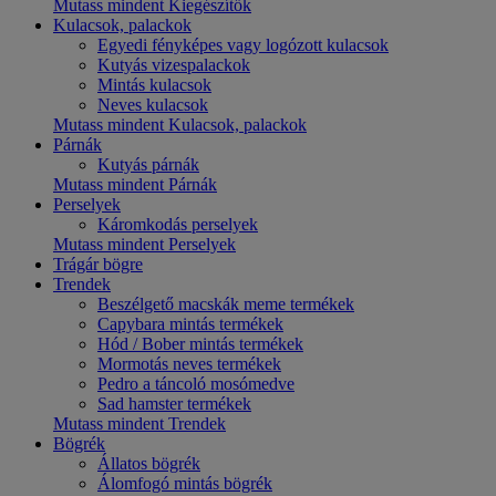
Mutass mindent Kiegészítők
Kulacsok, palackok
Egyedi fényképes vagy logózott kulacsok
Kutyás vizespalackok
Mintás kulacsok
Neves kulacsok
Mutass mindent Kulacsok, palackok
Párnák
Kutyás párnák
Mutass mindent Párnák
Perselyek
Káromkodás perselyek
Mutass mindent Perselyek
Trágár bögre
Trendek
Beszélgető macskák meme termékek
Capybara mintás termékek
Hód / Bober mintás termékek
Mormotás neves termékek
Pedro a táncoló mosómedve
Sad hamster termékek
Mutass mindent Trendek
Bögrék
Állatos bögrék
Álomfogó mintás bögrék