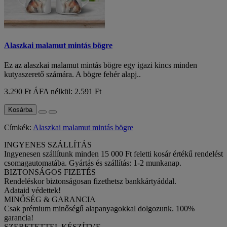
Alaszkai malamut mintás bögre
Ez az alaszkai malamut mintás bögre egy igazi kincs minden
kutyaszerető számára. A bögre fehér alapj..
3.290 Ft
ÁFA nélkül: 2.591 Ft
Kosárba
Címkék:
Alaszkai malamut mintás bögre
INGYENES SZÁLLÍTÁS
Ingyenesen szállítunk minden 15 000 Ft feletti kosár értékű rendelést
csomagautomatába. Gyártás és szállítás: 1-2 munkanap.
BIZTONSÁGOS FIZETÉS
Rendeléskor biztonságosan fizethetsz bankkártyáddal.
Adataid védettek!
MINŐSÉG & GARANCIA
Csak prémium minőségű alapanyagokkal dolgozunk. 100%
garancia!
SZERETETTEL KÉSZÍTVE