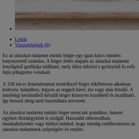
Leírás
Visszajelzések (0)
Ez az alaszkai malamut mintás bögre egy igazi kincs minden
kutyaszerető számára. A bögre fehér alapján az alaszkai malamut
lenyűgöző grafikája található, mely hűen tükrözi e gyönyörű és erős
fajta jellegzetes vonásait.
A 330 ml-es űrtartalommal rendelkező bögre tökéletesen alkalmas
kedvenc italaidhoz, legyen az reggeli kávé, tea vagy más frissítő. A
minőségi kerámiából készült bögre könnyen kezelhető és tisztítható,
így hosszú ideig tartó használatra tervezett.
Az alaszkai malamut mintás bögre nemcsak praktikus, hanem
egyben dísztárgyként is szolgál. Használd otthonodban,
munkahelyeden vagy bárhol máshol, hogy mindig emlékeztessen az
alaszkai malamutok szépségére és erejére.