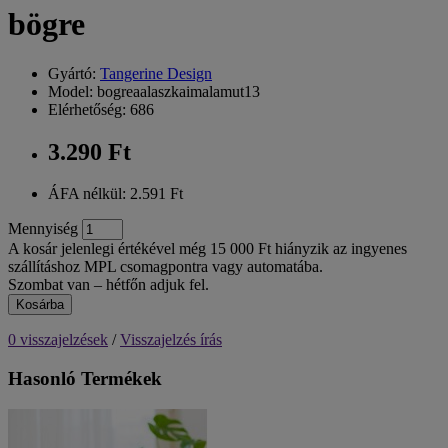
bögre
Gyártó:
Tangerine Design
Model: bogreaalaszkaimalamut13
Elérhetőség: 686
3.290 Ft
ÁFA nélkül: 2.591 Ft
Mennyiség
A kosár jelenlegi értékével még 15 000 Ft hiányzik az ingyenes
szállításhoz MPL csomagpontra vagy automatába.
Szombat van – hétfőn adjuk fel.
Kosárba
0 visszajelzések
/
Visszajelzés írás
Hasonló Termékek