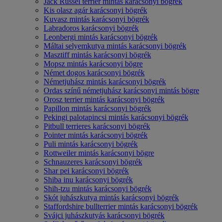
Jack Russel terrier mintás karácsonyi bögrék
Kis olasz agár karácsonyi bögrék
Kuvasz mintás karácsonyi bögrék
Labradoros karácsonyi bögrék
Leonbergi mintás karácsonyi bögrék
Máltai selyemkutya mintás karácsonyi bögrék
Masztiff mintás karácsonyi bögrék
Mopsz mintás karácsonyi bögre
Német dogos karácsonyi bögrék
Németjuhász mintás karácsonyi bögrék
Ordas színű németjuhász karácsonyi mintás bögre
Orosz terrier mintás karácsonyi bögrék
Papillon mintás karácsonyi bögrék
Pekingi palotapincsi mintás karácsonyi bögrék
Pitbull terrieres karácsonyi bögrék
Pointer mintás karácsonyi bögrék
Puli mintás karácsonyi bögrék
Rottweiler mintás karácsonyi bögre
Schnauzeres karácsonyi bögrék
Shar pei karácsonyi bögrék
Shiba inu karácsonyi bögrék
Shih-tzu mintás karácsonyi bögrék
Skót juhászkutya mintás karácsonyi bögrék
Staffordshire bullterrier mintás karácsonyi bögrék
Svájci juhászkutyás karácsonyi bögrék