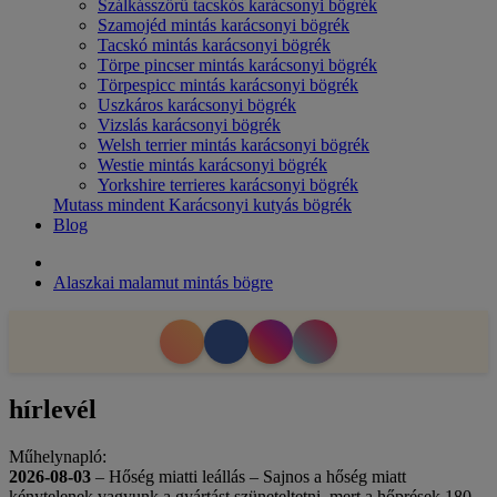
Szálkásszőrű tacskós karácsonyi bögrék
Szamojéd mintás karácsonyi bögrék
Tacskó mintás karácsonyi bögrék
Törpe pincser mintás karácsonyi bögrék
Törpespicc mintás karácsonyi bögrék
Uszkáros karácsonyi bögrék
Vizslás karácsonyi bögrék
Welsh terrier mintás karácsonyi bögrék
Westie mintás karácsonyi bögrék
Yorkshire terrieres karácsonyi bögrék
Mutass mindent Karácsonyi kutyás bögrék
Blog
Alaszkai malamut mintás bögre
hírlevél
Műhelynapló:
2026-08-03
– Hőség miatti leállás – Sajnos a hőség miatt
kénytelenek vagyunk a gyártást szüneteltetni, mert a hőprések 180