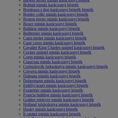
Biewer terrier mintás karácsonyi bögrék
Bobtail mintás karácsonyi bögrék
Bordeaux-i dog karácsonyi bögrék bögrék
Border collie mintás karácsonyi bögrék
Boston terrier mintás karácsonyi bögrék
Boxer mintás karácsonyi bögrék
Bulldog mintás karácsonyi bögrék
Bullterrier mintás karácsonyi bögrék
Cairn terrier mintás karácsonyi bögrék
Cane corso mintás karácsonyi bögrék
Cavalier King Charles spániel karácsonyi bögrék
Cocker spániel mintás karácsonyi bögrék
Corgi mintás karácsonyi bögrék
Csaucsau mintás karácsonyi bögrék
Csehszlovák farkaskutya mintás karácsonyi bögrék
Csivava mintás karácsonyi bögrék
Dalmata mintás karácsonyi bögrék
Dobermann mintás karácsonyi bögrék
Erdélyi kopó mintás karácsonyi bögrék
Foxterrier mintás karácsonyi bögrék
Francia bulldog mintás karácsonyi bögrék
Golden retriever mintás karácsonyi bögrék
Holland juhászkutya mintás karácsonyi bögrék
Husky mintás karácsonyi bögrék
Ír szetter mintás karácsonyi bögrék