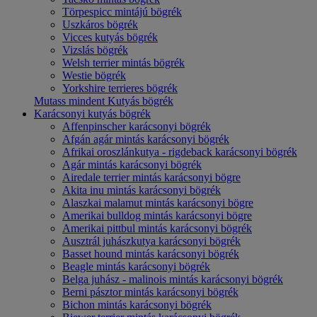
Törpespicc mintájú bögrék
Uszkáros bögrék
Vicces kutyás bögrék
Vizslás bögrék
Welsh terrier mintás bögrék
Westie bögrék
Yorkshire terrieres bögrék
Mutass mindent Kutyás bögrék
Karácsonyi kutyás bögrék
Affenpinscher karácsonyi bögrék
Afgán agár mintás karácsonyi bögrék
Afrikai oroszlánkutya - rigdeback karácsonyi bögrék
Agár mintás karácsonyi bögrék
Airedale terrier mintás karácsonyi bögre
Akita inu mintás karácsonyi bögrék
Alaszkai malamut mintás karácsonyi bögre
Amerikai bulldog mintás karácsonyi bögre
Amerikai pittbul mintás karácsonyi bögrék
Ausztrál juhászkutya karácsonyi bögrék
Basset hound mintás karácsonyi bögrék
Beagle mintás karácsonyi bögrék
Belga juhász - malinois mintás karácsonyi bögrék
Berni pásztor mintás karácsonyi bögrék
Bichon mintás karácsonyi bögrék