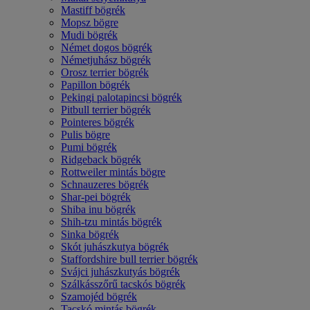
Mastiff bögrék
Mopsz bögre
Mudi bögrék
Német dogos bögrék
Németjuhász bögrék
Orosz terrier bögrék
Papillon bögrék
Pekingi palotapincsi bögrék
Pitbull terrier bögrék
Pointeres bögrék
Pulis bögre
Pumi bögrék
Ridgeback bögrék
Rottweiler mintás bögre
Schnauzeres bögrék
Shar-pei bögrék
Shiba inu bögrék
Shih-tzu mintás bögrék
Sinka bögrék
Skót juhászkutya bögrék
Staffordshire bull terrier bögrék
Svájci juhászkutyás bögrék
Szálkásszőrű tacskós bögrék
Szamojéd bögrék
Tacskó mintás bögrék