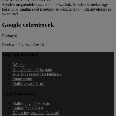
Minden megrendelést szeretettel készítünk. Minden terméket úgy
készítünk, mintha saját magunknak készítenénk – odafigyeléssel és
szeretettel.
Google vélemények
Rating: 0
Reviews: 0 visszajelzések
Jogi információk
Rólunk
Adatvédelmi tájékoztató
Általános szerződési feltételek
Impresszum
Elállás a vásárlástól
Ügyfélszolgálat
Elállási jogi tájékoztató
Elállási nyilatkozat
Képes fogyasztói tájékoztató