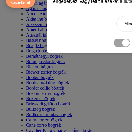
engedélyezi vagy letiltja ezeket a süt
vásárlástól
Afgán agár bögrék
Agaras bögrék
Airedale terrier mintás bögre
Akita inu bögrék
Mind
Alaszkai malamut bögrék
Amerikai bulldog mintás bögrék
Ausztrál juhászkutya bögrék
Basset hound mintás bögrék
Beagle bögrék
Belga juhász - malinois mintás bögrék
Bernáthegyi bögrék
Berni pásztor bögrék
Bichon bögrék
Biewer terrier bögrék
Bobtail bögrék
Bordeaux-i dog bögrék
Border collie bögrék
Boston terrier bögrék
Boxeres bögrék
Brüsszeli griffon bögrék
Bulldog bögrék
Bullterrier mintás bögrék
Cairn terrier bögrék
Cane corso bögrék
Cavalier King Charles spániel bögrék