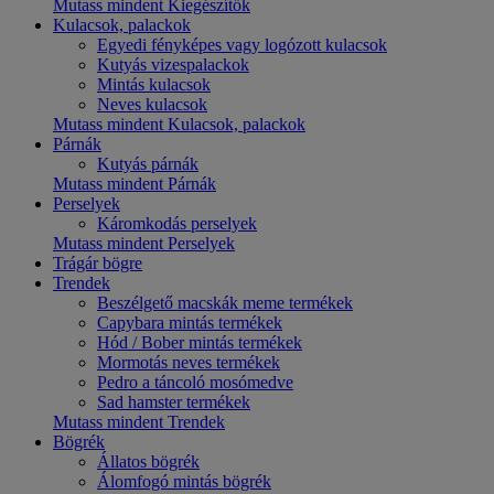
Mutass mindent Kiegészítők
Kulacsok, palackok
Egyedi fényképes vagy logózott kulacsok
Kutyás vizespalackok
Mintás kulacsok
Neves kulacsok
Mutass mindent Kulacsok, palackok
Párnák
Kutyás párnák
Mutass mindent Párnák
Perselyek
Káromkodás perselyek
Mutass mindent Perselyek
Trágár bögre
Trendek
Beszélgető macskák meme termékek
Capybara mintás termékek
Hód / Bober mintás termékek
Mormotás neves termékek
Pedro a táncoló mosómedve
Sad hamster termékek
Mutass mindent Trendek
Bögrék
Állatos bögrék
Álomfogó mintás bögrék