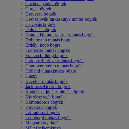
Cocker spániel bögrék
Corgis bögrék
Csaucsau bögrék
Csehszlovák farkaskutya mintás bögrék
Csivavás bögrék
Dalmatás bögrék
Dandie Dinmont-terrier mintás bögrék
Dobermann mintás bögre
Erdélyi kopó bögre
Foxterrier mintás bögrék
Francia bulldog bögrék
Golden-Retriever mintás bögrék
Hannoveri véreb mintás bögrék
Holland juhászkutyás bögre
Husky
Ír szetter mintás bögrék
Jack russel terrier bögrék
Kaukázusi juhász mintás bögrék
Kis olasz agár bögrék
Komondoros bögrék
Kuvaszos bögrék
Labradoros bögrék
Leonbergi mintás bögrék
Magyar kutyafajták
Máltai selyemkutya