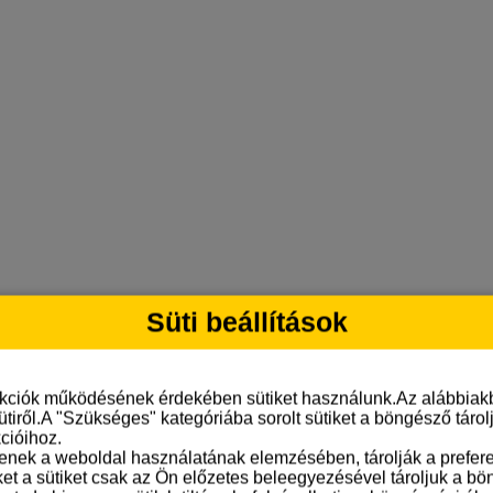
Süti beállítások
nkciók működésének érdekében sütiket használunk.Az alábbiakb
ütiről.A "Szükséges" kategóriába sorolt sütiket a böngésző táro
cióihoz.
tenek a weboldal használatának elemzésében, tárolják a preferen
ket a sütiket csak az Ön előzetes beleegyezésével tároljuk a b