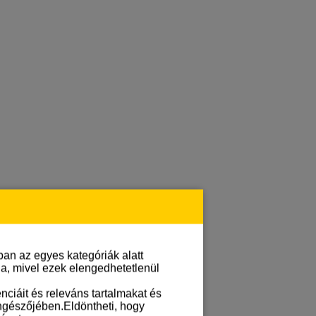
an az egyes kategóriák alatt
lja, mivel ezek elengedhetetlenül
ciáit és releváns tartalmakat és
öngészőjében.Eldöntheti, hogy