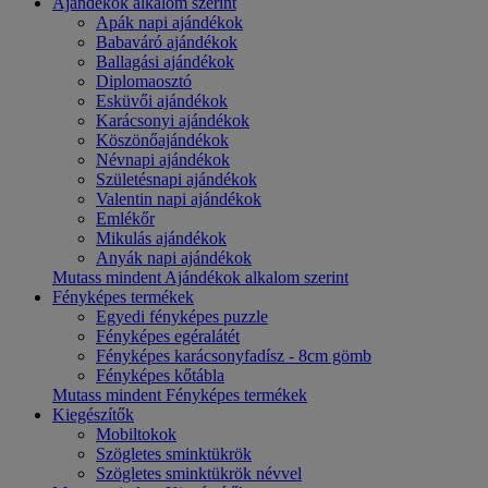
Ajándékok alkalom szerint
Apák napi ajándékok
Babaváró ajándékok
Ballagási ajándékok
Diplomaosztó
Esküvői ajándékok
Karácsonyi ajándékok
Köszönőajándékok
Névnapi ajándékok
Születésnapi ajándékok
Valentin napi ajándékok
Emlékőr
Mikulás ajándékok
Anyák napi ajándékok
Mutass mindent Ajándékok alkalom szerint
Fényképes termékek
Egyedi fényképes puzzle
Fényképes egéralátét
Fényképes karácsonyfadísz - 8cm gömb
Fényképes kőtábla
Mutass mindent Fényképes termékek
Kiegészítők
Mobiltokok
Szögletes sminktükrök
Szögletes sminktükrök névvel