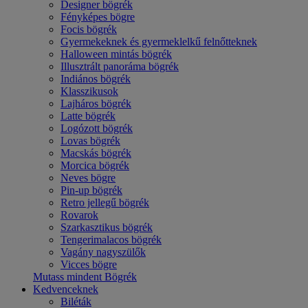
Designer bögrék
Fényképes bögre
Focis bögrék
Gyermekeknek és gyermeklelkű felnőtteknek
Halloween mintás bögrék
Illusztrált panoráma bögrék
Indiános bögrék
Klasszikusok
Lajháros bögrék
Latte bögrék
Logózott bögrék
Lovas bögrék
Macskás bögrék
Morcica bögrék
Neves bögre
Pin-up bögrék
Retro jellegű bögrék
Rovarok
Szarkasztikus bögrék
Tengerimalacos bögrék
Vagány nagyszülők
Vicces bögre
Mutass mindent Bögrék
Kedvenceknek
Biléták