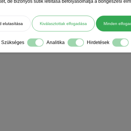
iket, de bizonyos sütik letiltása befolyásolhatja a böngészési élm
 elutasítása
Kiválasztottak elfogadása
Minden elfoga
Szükséges
Analitika
Hirdetések