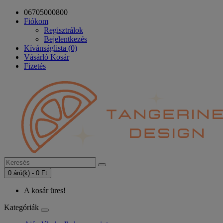
06705000800
Fiókom
Regisztrálok
Bejelentkezés
Kívánságlista (0)
Vásárló Kosár
Fizetés
0 árú(k) - 0 Ft
A kosár üres!
Kategóriák