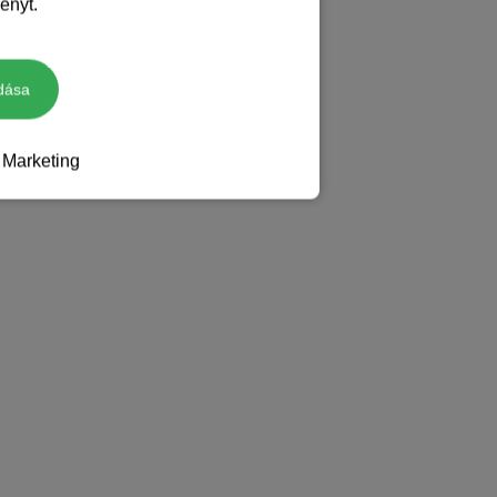
ényt.
dása
Marketing