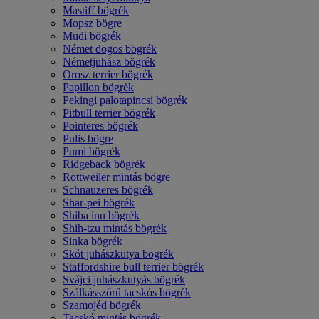
Mastiff bögrék
Mopsz bögre
Mudi bögrék
Német dogos bögrék
Németjuhász bögrék
Orosz terrier bögrék
Papillon bögrék
Pekingi palotapincsi bögrék
Pitbull terrier bögrék
Pointeres bögrék
Pulis bögre
Pumi bögrék
Ridgeback bögrék
Rottweiler mintás bögre
Schnauzeres bögrék
Shar-pei bögrék
Shiba inu bögrék
Shih-tzu mintás bögrék
Sinka bögrék
Skót juhászkutya bögrék
Staffordshire bull terrier bögrék
Svájci juhászkutyás bögrék
Szálkásszőrű tacskós bögrék
Szamojéd bögrék
Tacskó mintás bögrék