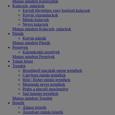
Mutass mindent Kiegészítők
Kulacsok, palackok
Egyedi fényképes vagy logózott kulacsok
Kutyás vizespalackok
Mintás kulacsok
Neves kulacsok
Mutass mindent Kulacsok, palackok
Párnák
Kutyás párnák
Mutass mindent Párnák
Perselyek
Káromkodás perselyek
Mutass mindent Perselyek
Trágár bögre
Trendek
Beszélgető macskák meme termékek
Capybara mintás termékek
Hód / Bober mintás termékek
Mormotás neves termékek
Pedro a táncoló mosómedve
Sad hamster termékek
Mutass mindent Trendek
Bögrék
Állatos bögrék
Álomfogó mintás bögrék