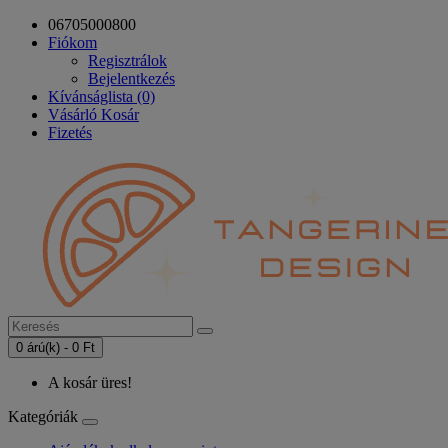
06705000800
Fiókom
Regisztrálok
Bejelentkezés
Kívánságlista (0)
Vásárló Kosár
Fizetés
0 árú(k) - 0 Ft
A kosár üres!
Kategóriák