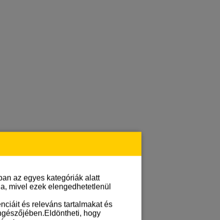
an az egyes kategóriák alatt
lja, mivel ezek elengedhetetlenül
ciáit és releváns tartalmakat és
öngészőjében.Eldöntheti, hogy