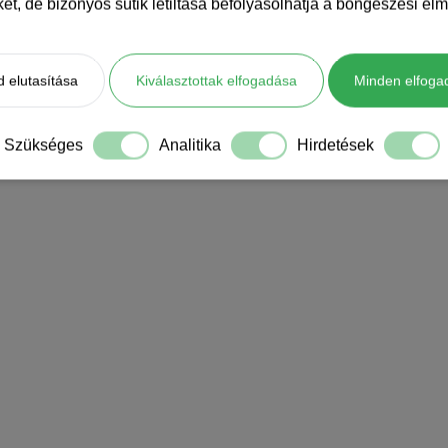
iket, de bizonyos sütik letiltása befolyásolhatja a böngészési élm
 elutasítása
Kiválasztottak elfogadása
Minden elfoga
Szükséges
Analitika
Hirdetések