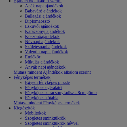
Ajándékok alkalom szerint
Apák napi ajándékok
Babaváró ajándékok
Ballagási ajándékok
Diplomaosztó
Esküvői ajándékok
Karácsonyi ajándékok
Köszönőajándékok
Névnapi ajándékok
Születésnapi ajándékok
Valentin napi ajándékok
Emlékőr
Mikulás ajándékok
Anyák napi ajándékok
Mutass mindent Ajándékok alkalom szerint
Fényképes termékek
Egyedi fényképes puzzle
Fényképes egéralátét
Fényképes karácsonyfadísz - 8cm gömb
Fényképes kőtábla
Mutass mindent Fényképes termékek
Kiegészítők
Mobiltokok
Szögletes sminktükrök
Szögletes sminktükrök névvel