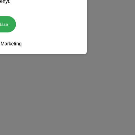
ényt.
dása
Marketing