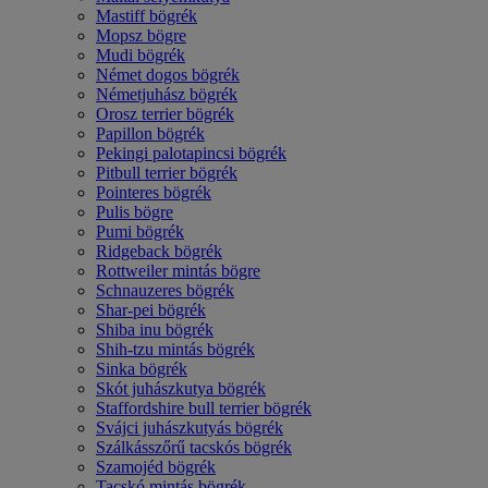
Mastiff bögrék
Mopsz bögre
Mudi bögrék
Német dogos bögrék
Németjuhász bögrék
Orosz terrier bögrék
Papillon bögrék
Pekingi palotapincsi bögrék
Pitbull terrier bögrék
Pointeres bögrék
Pulis bögre
Pumi bögrék
Ridgeback bögrék
Rottweiler mintás bögre
Schnauzeres bögrék
Shar-pei bögrék
Shiba inu bögrék
Shih-tzu mintás bögrék
Sinka bögrék
Skót juhászkutya bögrék
Staffordshire bull terrier bögrék
Svájci juhászkutyás bögrék
Szálkásszőrű tacskós bögrék
Szamojéd bögrék
Tacskó mintás bögrék