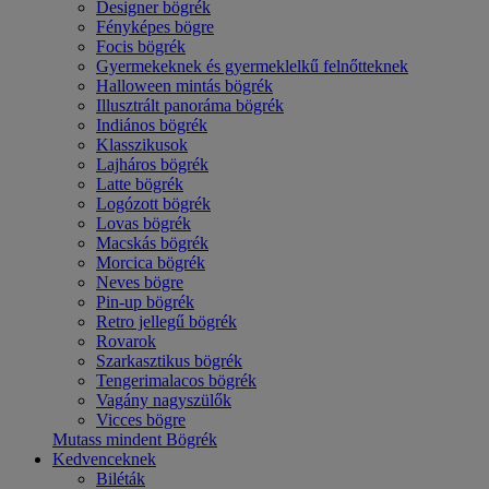
Designer bögrék
Fényképes bögre
Focis bögrék
Gyermekeknek és gyermeklelkű felnőtteknek
Halloween mintás bögrék
Illusztrált panoráma bögrék
Indiános bögrék
Klasszikusok
Lajháros bögrék
Latte bögrék
Logózott bögrék
Lovas bögrék
Macskás bögrék
Morcica bögrék
Neves bögre
Pin-up bögrék
Retro jellegű bögrék
Rovarok
Szarkasztikus bögrék
Tengerimalacos bögrék
Vagány nagyszülők
Vicces bögre
Mutass mindent Bögrék
Kedvenceknek
Biléták