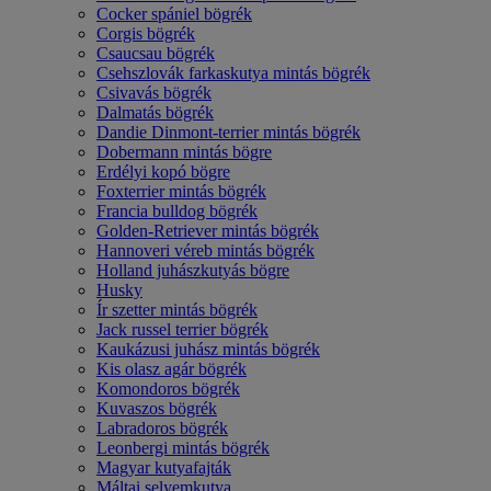
Cocker spániel bögrék
Corgis bögrék
Csaucsau bögrék
Csehszlovák farkaskutya mintás bögrék
Csivavás bögrék
Dalmatás bögrék
Dandie Dinmont-terrier mintás bögrék
Dobermann mintás bögre
Erdélyi kopó bögre
Foxterrier mintás bögrék
Francia bulldog bögrék
Golden-Retriever mintás bögrék
Hannoveri véreb mintás bögrék
Holland juhászkutyás bögre
Husky
Ír szetter mintás bögrék
Jack russel terrier bögrék
Kaukázusi juhász mintás bögrék
Kis olasz agár bögrék
Komondoros bögrék
Kuvaszos bögrék
Labradoros bögrék
Leonbergi mintás bögrék
Magyar kutyafajták
Máltai selyemkutya