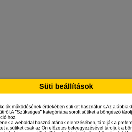
Süti beállítások
nkciók működésének érdekében sütiket használunk.Az alábbiakb
ütiről.A "Szükséges" kategóriába sorolt sütiket a böngésző táro
cióihoz.
tenek a weboldal használatának elemzésében, tárolják a preferen
ket a sütiket csak az Ön előzetes beleegyezésével tároljuk a b