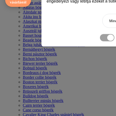
engedélyezi vagy letiltja ezeket a süt
vásárlástól
Afgán agár bögrék
Agaras bögrék
Airedale terrier mintás bögre
Akita inu bögrék
Mind
Alaszkai malamut bögrék
Amerikai bulldog mintás bögrék
Ausztrál juhászkutya bögrék
Basset hound mintás bögrék
Beagle bögrék
Belga juhász - malinois mintás bögrék
Bernáthegyi bögrék
Berni pásztor bögrék
Bichon bögrék
Biewer terrier bögrék
Bobtail bögrék
Bordeaux-i dog bögrék
Border collie bögrék
Boston terrier bögrék
Boxeres bögrék
Brüsszeli griffon bögrék
Bulldog bögrék
Bullterrier mintás bögrék
Cairn terrier bögrék
Cane corso bögrék
Cavalier King Charles spániel bögrék