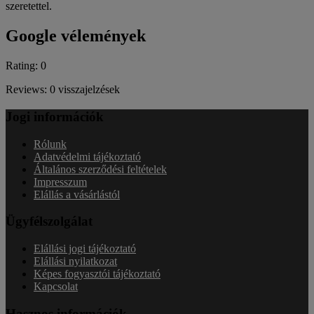
szeretettel.
Google vélemények
Rating: 0
Reviews: 0 visszajelzések
Jogi információk
Rólunk
Adatvédelmi tájékoztató
Általános szerződési feltételek
Impresszum
Elállás a vásárlástól
Ügyfélszolgálat
Elállási jogi tájékoztató
Elállási nyilatkozat
Képes fogyasztói tájékoztató
Kapcsolat
Hasznos információk