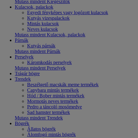
Mutass mindent Kiegészítők
Kulacsok, palackok
Egyedi fényképes vagy logózott kulacsok
Kutyás vizespalackok
Mintás kulacsok
Neves kulacsok
Mutass mindent Kulacsok, palackok
Párnák
Kutyás párnák
Mutass mindent Párnák
Perselyek
Káromkodás perselyek
Mutass mindent Perselyek
Trágár bögre
Trendek
Beszélgető macskák meme termékek
Capybara mintás termékek
Hód / Bober mintás termékek
Mormotás neves termékek
Pedro a táncoló mosómedve
Sad hamster termékek
Mutass mindent Trendek
Bögrék
Állatos bögrék
Álomfogó mintás bögrék