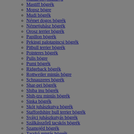
Mastiff bögrék
Mopsz bögre
Mudi bögrék
Német dogos bögrék
Németjuhász bögrék
Orosz terrier bögrék
Papillon bögrék
Pekingi palotapincsi bögrék
Pitbull terrier bögrék
Pointeres bögrék
Pulis bögre
Pumi bögrék
Ridgeback bögrék
Rottweiler mintás bögre
Schnauzeres bögrék
Shar-pei bögrék
Shiba inu bögrék
Shih-tzu mintás bögrék
Sinka bögrék
Skót juhászkutya bögrék
Staffordshire bull terrier bögrék
Svájci juhászkutyás bögrék
Szálkásszőrű tacskós bögrék
Szamojéd bögrék
Tacskó mintás bögrék