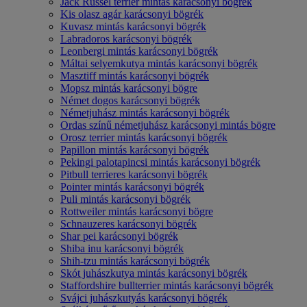
Jack Russel terrier mintás karácsonyi bögrék
Kis olasz agár karácsonyi bögrék
Kuvasz mintás karácsonyi bögrék
Labradoros karácsonyi bögrék
Leonbergi mintás karácsonyi bögrék
Máltai selyemkutya mintás karácsonyi bögrék
Masztiff mintás karácsonyi bögrék
Mopsz mintás karácsonyi bögre
Német dogos karácsonyi bögrék
Németjuhász mintás karácsonyi bögrék
Ordas színű németjuhász karácsonyi mintás bögre
Orosz terrier mintás karácsonyi bögrék
Papillon mintás karácsonyi bögrék
Pekingi palotapincsi mintás karácsonyi bögrék
Pitbull terrieres karácsonyi bögrék
Pointer mintás karácsonyi bögrék
Puli mintás karácsonyi bögrék
Rottweiler mintás karácsonyi bögre
Schnauzeres karácsonyi bögrék
Shar pei karácsonyi bögrék
Shiba inu karácsonyi bögrék
Shih-tzu mintás karácsonyi bögrék
Skót juhászkutya mintás karácsonyi bögrék
Staffordshire bullterrier mintás karácsonyi bögrék
Svájci juhászkutyás karácsonyi bögrék