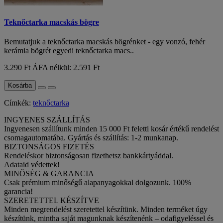
Teknőctarka macskás bögre
Bemutatjuk a teknőctarka macskás bögrénket - egy vonzó, fehér
kerámia bögrét egyedi teknőctarka macs..
3.290 Ft
ÁFA nélkül: 2.591 Ft
Kosárba
Címkék:
teknőctarka
INGYENES SZÁLLÍTÁS
Ingyenesen szállítunk minden 15 000 Ft feletti kosár értékű rendelést
csomagautomatába. Gyártás és szállítás: 1-2 munkanap.
BIZTONSÁGOS FIZETÉS
Rendeléskor biztonságosan fizethetsz bankkártyáddal.
Adataid védettek!
MINŐSÉG & GARANCIA
Csak prémium minőségű alapanyagokkal dolgozunk. 100%
garancia!
SZERETETTEL KÉSZÍTVE
Minden megrendelést szeretettel készítünk. Minden terméket úgy
készítünk, mintha saját magunknak készítenénk – odafigyeléssel és