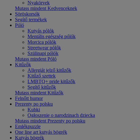
Nyakörvek
Mutass mindent Kedvenceknek
Söröskorsók
Segítő termékek
Póló
Kutyás pólók
Mentális egészség pólók
Morcica pólók
Streetwear pólók
Szülinapi pólók
Mutass mindent Póló
Kitűzők
Allergiát jelző kitűzők
Kitűző szettek
LMBTQ+ pride kitűzők
Segítő kitűzők
Mutass mindent Kitűzők
Felnőtt humor
Prezenty po polsku
Kubki
Ogłoszenie o narodzinach dziecka
Mutass mindent Prezenty po polsku
Emlékpuzzle
One line art kutyás bögrék
Kutyás bögrék