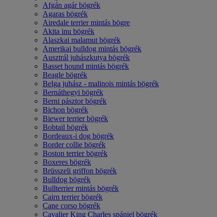
Afgán agár bögrék
Agaras bögrék
Airedale terrier mintás bögre
Akita inu bögrék
Alaszkai malamut bögrék
Amerikai bulldog mintás bögrék
Ausztrál juhászkutya bögrék
Basset hound mintás bögrék
Beagle bögrék
Belga juhász - malinois mintás bögrék
Bernáthegyi bögrék
Berni pásztor bögrék
Bichon bögrék
Biewer terrier bögrék
Bobtail bögrék
Bordeaux-i dog bögrék
Border collie bögrék
Boston terrier bögrék
Boxeres bögrék
Brüsszeli griffon bögrék
Bulldog bögrék
Bullterrier mintás bögrék
Cairn terrier bögrék
Cane corso bögrék
Cavalier King Charles spániel bögrék