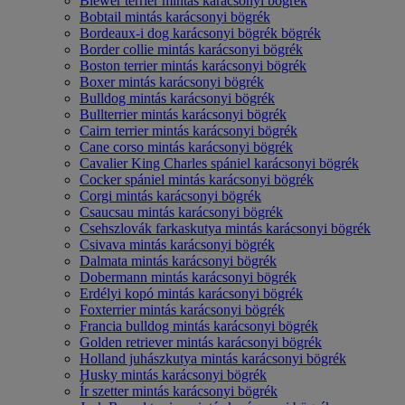
Biewer terrier mintás karácsonyi bögrék
Bobtail mintás karácsonyi bögrék
Bordeaux-i dog karácsonyi bögrék bögrék
Border collie mintás karácsonyi bögrék
Boston terrier mintás karácsonyi bögrék
Boxer mintás karácsonyi bögrék
Bulldog mintás karácsonyi bögrék
Bullterrier mintás karácsonyi bögrék
Cairn terrier mintás karácsonyi bögrék
Cane corso mintás karácsonyi bögrék
Cavalier King Charles spániel karácsonyi bögrék
Cocker spániel mintás karácsonyi bögrék
Corgi mintás karácsonyi bögrék
Csaucsau mintás karácsonyi bögrék
Csehszlovák farkaskutya mintás karácsonyi bögrék
Csivava mintás karácsonyi bögrék
Dalmata mintás karácsonyi bögrék
Dobermann mintás karácsonyi bögrék
Erdélyi kopó mintás karácsonyi bögrék
Foxterrier mintás karácsonyi bögrék
Francia bulldog mintás karácsonyi bögrék
Golden retriever mintás karácsonyi bögrék
Holland juhászkutya mintás karácsonyi bögrék
Husky mintás karácsonyi bögrék
Ír szetter mintás karácsonyi bögrék