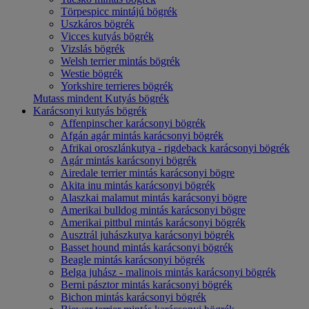
Törpespicc mintájú bögrék
Uszkáros bögrék
Vicces kutyás bögrék
Vizslás bögrék
Welsh terrier mintás bögrék
Westie bögrék
Yorkshire terrieres bögrék
Mutass mindent Kutyás bögrék
Karácsonyi kutyás bögrék
Affenpinscher karácsonyi bögrék
Afgán agár mintás karácsonyi bögrék
Afrikai oroszlánkutya - rigdeback karácsonyi bögrék
Agár mintás karácsonyi bögrék
Airedale terrier mintás karácsonyi bögre
Akita inu mintás karácsonyi bögrék
Alaszkai malamut mintás karácsonyi bögre
Amerikai bulldog mintás karácsonyi bögre
Amerikai pittbul mintás karácsonyi bögrék
Ausztrál juhászkutya karácsonyi bögrék
Basset hound mintás karácsonyi bögrék
Beagle mintás karácsonyi bögrék
Belga juhász - malinois mintás karácsonyi bögrék
Berni pásztor mintás karácsonyi bögrék
Bichon mintás karácsonyi bögrék