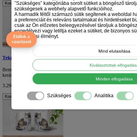
"Szükséges" kategóriába sorolt sütiket a böngésző tárol
Kosárba
szükségesek a webhely alapvető funkcióihoz.
A harmadik féltől származó sütik segítenek a weboldal 
a preferenciáit és releváns tartalmakat és hirdetéseket b
csak az Ön előzetes beleegyezésével tároljuk a böngész
engedélyezi vagy letiltja ezeket a sütiket, de bizonyos süt
böngészési élményt.
Elállok a
vásárlástól
Mind elutasítása
Teknőctarka macskás bögre
Kiválasztottak elfogadá
Bemutatjuk a teknőctarka macskás bögrénket - egy vonzó, fehér
kerámia bögrét egyedi teknőctarka macs..
Minden elfogadása
3.290 Ft
ÁFA nélkül: 2.591 Ft
Szükséges
Analitika
Kosárba