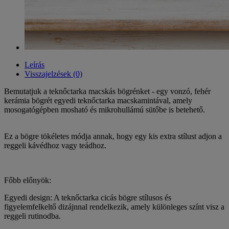
Leírás
Visszajelzések (0)
Bemutatjuk a teknőctarka macskás bögrénket - egy vonzó, fehér
kerámia bögrét egyedi teknőctarka macskamintával, amely
mosogatógépben mosható és mikrohullámú sütőbe is betehető.
Ez a bögre tökéletes módja annak, hogy egy kis extra stílust adjon a
reggeli kávédhoz vagy teádhoz.
Főbb előnyök:
Egyedi design: A teknőctarka cicás bögre stílusos és
figyelemfelkeltő dizájnnal rendelkezik, amely különleges színt visz a
reggeli rutinodba.