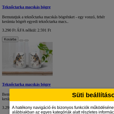
Teknőctarka macskás bögre
Bemutatjuk a teknőctarka macskás bögrénket - egy vonzó, fehér
kerámia bögrét egyedi teknőctarka macs..
3.290 Ft
ÁFA nélkül: 2.591 Ft
Kosárba
Teknőctarka macskás bögre
Süti beállítás
Bemutatjuk a teknőctarka macskás bögrénket - egy vonzó, fehér
kerámia bögrét egyedi teknőctarka macs..
A hatékony navigáció és bizonyos funkciók működéséne
3.290 Ft
ÁFA nélkül: 2.591 Ft
alábbiakban az egyes kategóriák alatt részletes informáci