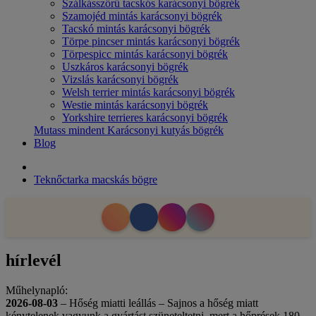
Szálkásszőrű tacskós karácsonyi bögrék
Szamojéd mintás karácsonyi bögrék
Tacskó mintás karácsonyi bögrék
Törpe pincser mintás karácsonyi bögrék
Törpespicc mintás karácsonyi bögrék
Uszkáros karácsonyi bögrék
Vizslás karácsonyi bögrék
Welsh terrier mintás karácsonyi bögrék
Westie mintás karácsonyi bögrék
Yorkshire terrieres karácsonyi bögrék
Mutass mindent Karácsonyi kutyás bögrék
Blog
Teknőctarka macskás bögre
hírlevél
Műhelynapló:
2026-08-03
– Hőség miatti leállás – Sajnos a hőség miatt
kénytelenek vagyunk a gyártást szüneteltetni, mert a hőprések 180