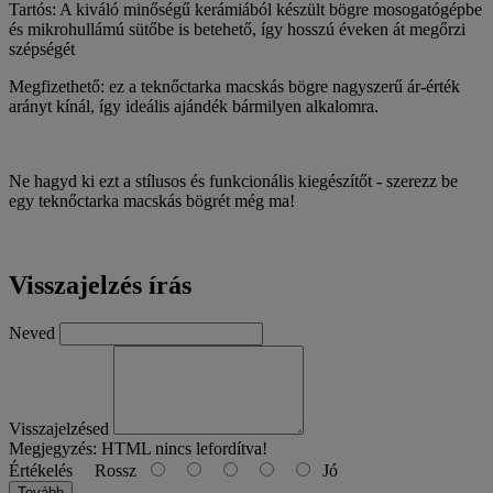
Tartós: A kiváló minőségű kerámiából készült bögre mosogatógépbe
és mikrohullámú sütőbe is betehető, így hosszú éveken át megőrzi
szépségét
Megfizethető: ez a teknőctarka macskás bögre nagyszerű ár-érték
arányt kínál, így ideális ajándék bármilyen alkalomra.
Ne hagyd ki ezt a stílusos és funkcionális kiegészítőt - szerezz be
egy teknőctarka macskás bögrét még ma!
Visszajelzés írás
Neved
Visszajelzésed
Megjegyzés:
HTML nincs lefordítva!
Értékelés
Rossz
Jó
Tovább