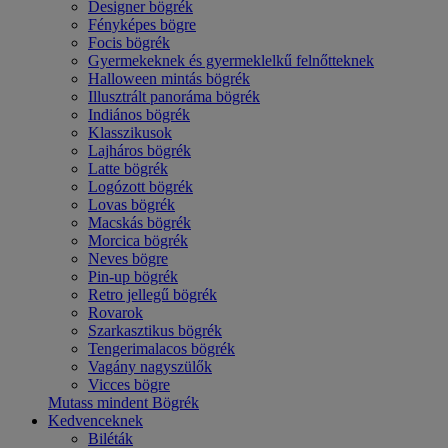
Designer bögrék
Fényképes bögre
Focis bögrék
Gyermekeknek és gyermeklelkű felnőtteknek
Halloween mintás bögrék
Illusztrált panoráma bögrék
Indiános bögrék
Klasszikusok
Lajháros bögrék
Latte bögrék
Logózott bögrék
Lovas bögrék
Macskás bögrék
Morcica bögrék
Neves bögre
Pin-up bögrék
Retro jellegű bögrék
Rovarok
Szarkasztikus bögrék
Tengerimalacos bögrék
Vagány nagyszülők
Vicces bögre
Mutass mindent Bögrék
Kedvenceknek
Biléták