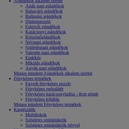
Ajándékok alkalom szerint
Apák napi ajándékok
Babaváró ajándékok
Ballagási ajándékok
Diplomaosztó
Esküvői ajándékok
Karácsonyi ajándékok
Köszönőajándékok
Névnapi ajándékok
Születésnapi ajándékok
Valentin napi ajándékok
Emlékőr
Mikulás ajándékok
Anyák napi ajándékok
Mutass mindent Ajándékok alkalom szerint
Fényképes termékek
Egyedi fényképes puzzle
Fényképes egéralátét
Fényképes karácsonyfadísz - 8cm gömb
Fényképes kőtábla
Mutass mindent Fényképes termékek
Kiegészítők
Mobiltokok
Szögletes sminktükrök
Szögletes sminktükrök névvel