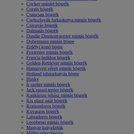
Cocker spániel bögrék
Corgis bögrék
Csaucsau bögrék
Csehszlovák farkaskutya mintás bögrék
Csivavás bögrék
Dalmatás bögrék
Dandie Dinmont-terrier mintás bögrék
Dobermann mintás bögre
Erdélyi kopó bögre
Foxterrier mintás bögrék
Francia bulldog bögrék
Golden-Retriever mintás bögrék
Hannoveri véreb mintás bögrék
Holland juhászkutyás bögre
Husky
Ír szetter mintás bögrék
Jack russel terrier bögrék
Kaukázusi juhász mintás bögrék
Kis olasz agár bögrék
Komondoros bögrék
Kuvaszos bögrék
Labradoros bögrék
Leonbergi mintás bögrék
Magyar kutyafajták
Máltai selyemkutya