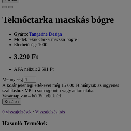
Teknőctarka macskás bögre
Gyártó:
Tangerine Design
Model: teknoctarka-macska-bogre1
Elérhetőség: 1000
3.290 Ft
ÁFA nélkül: 2.591 Ft
Mennyiség
A kosár jelenlegi értékével még 15 000 Ft hiányzik az ingyenes
szállításhoz MPL csomagpontra vagy automatába.
Vasárnap van – hétfőn adjuk fel.
Kosárba
0 visszajelzések
/
Visszajelzés írás
Hasonló Termékek