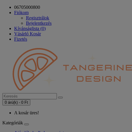
06705000800
Fiókom
Regisztrálok
Bejelentkezés
Kívánságlista (0)
Vásárló Kosár
Fizetés
0 árú(k) - 0 Ft
A kosár üres!
Kategóriák