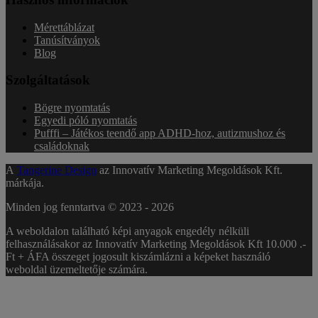
Mérettáblázat
Tanúsítványok
Blog
Szolgáltatások
Bögre nyomtatás
Egyedi póló nyomtatás
Pufffi – Játékos teendő app ADHD-hoz, autizmushoz és
családoknak
A
Tangerine Design
az Innovatív Marketing Megoldások Kft.
márkája.
Minden jog fenntartva © 2023 -
2026
A weboldalon található képi anyagok engedély nélküli
felhasználásakor az Innovatív Marketing Megoldások Kft 10.000 .-
Ft + ÁFA összeget jogosult kiszámlázni a képeket használó
weboldal üzemeltetője számára.