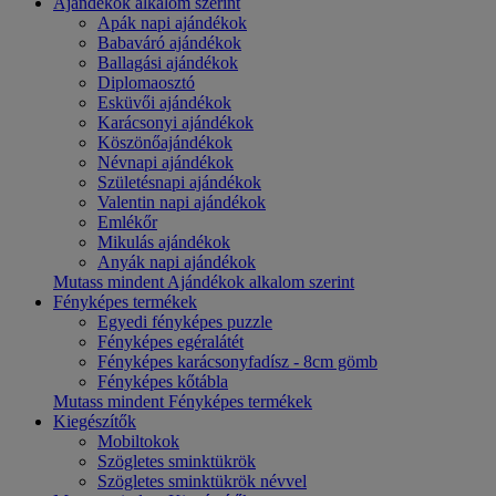
Ajándékok alkalom szerint
Apák napi ajándékok
Babaváró ajándékok
Ballagási ajándékok
Diplomaosztó
Esküvői ajándékok
Karácsonyi ajándékok
Köszönőajándékok
Névnapi ajándékok
Születésnapi ajándékok
Valentin napi ajándékok
Emlékőr
Mikulás ajándékok
Anyák napi ajándékok
Mutass mindent Ajándékok alkalom szerint
Fényképes termékek
Egyedi fényképes puzzle
Fényképes egéralátét
Fényképes karácsonyfadísz - 8cm gömb
Fényképes kőtábla
Mutass mindent Fényképes termékek
Kiegészítők
Mobiltokok
Szögletes sminktükrök
Szögletes sminktükrök névvel