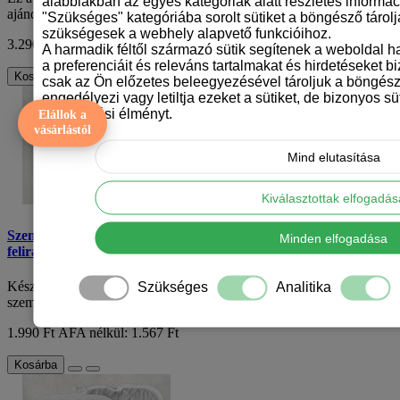
alábbiakban az egyes kategóriák alatt részletes informáci
ajándék minden nagymamának idén anyák n..
"Szükséges" kategóriába sorolt sütiket a böngésző tárol
szükségesek a webhely alapvető funkcióihoz.
3.290 Ft
ÁFA nélkül: 2.591 Ft
A harmadik féltől származó sütik segítenek a weboldal 
a preferenciáit és releváns tartalmakat és hirdetéseket b
Kosárba
csak az Ön előzetes beleegyezésével tároljuk a böngész
engedélyezi vagy letiltja ezeket a sütiket, de bizonyos süt
böngészési élményt.
Elállok a
vásárlástól
Mind elutasítása
Kiválasztottak elfogadá
Személyre szabható "Boldog anyák napját, Szeretlek Anyu"
Minden elfogadása
feliratú edényfogó – 15 x 15 cm
Készítsd el a tökéletes anyák napi ajándékot ezzel a szívhez szóló és
Szükséges
Analitika
személyre szabható edényfogóva..
1.990 Ft
ÁFA nélkül: 1.567 Ft
Kosárba