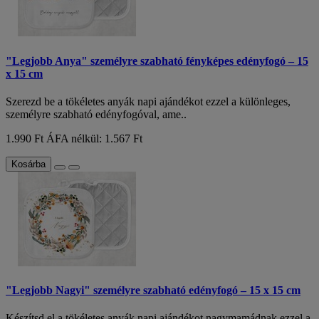
"Legjobb Anya" személyre szabható fényképes edényfogó – 15
x 15 cm
Szerezd be a tökéletes anyák napi ajándékot ezzel a különleges,
személyre szabható edényfogóval, ame..
1.990 Ft
ÁFA nélkül: 1.567 Ft
Kosárba
"Legjobb Nagyi" személyre szabható edényfogó – 15 x 15 cm
Készítsd el a tökéletes anyák napi ajándékot nagymamádnak ezzel a