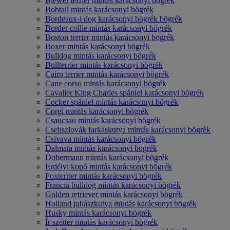
Biewer terrier mintás karácsonyi bögrék
Bobtail mintás karácsonyi bögrék
Bordeaux-i dog karácsonyi bögrék bögrék
Border collie mintás karácsonyi bögrék
Boston terrier mintás karácsonyi bögrék
Boxer mintás karácsonyi bögrék
Bulldog mintás karácsonyi bögrék
Bullterrier mintás karácsonyi bögrék
Cairn terrier mintás karácsonyi bögrék
Cane corso mintás karácsonyi bögrék
Cavalier King Charles spániel karácsonyi bögrék
Cocker spániel mintás karácsonyi bögrék
Corgi mintás karácsonyi bögrék
Csaucsau mintás karácsonyi bögrék
Csehszlovák farkaskutya mintás karácsonyi bögrék
Csivava mintás karácsonyi bögrék
Dalmata mintás karácsonyi bögrék
Dobermann mintás karácsonyi bögrék
Erdélyi kopó mintás karácsonyi bögrék
Foxterrier mintás karácsonyi bögrék
Francia bulldog mintás karácsonyi bögrék
Golden retriever mintás karácsonyi bögrék
Holland juhászkutya mintás karácsonyi bögrék
Husky mintás karácsonyi bögrék
Ír szetter mintás karácsonyi bögrék