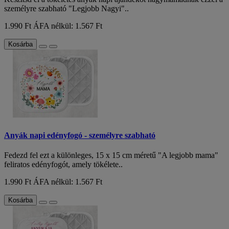
személyre szabható "Legjobb Nagyi"..
1.990 Ft
ÁFA nélkül: 1.567 Ft
Kosárba
Anyák napi edényfogó - személyre szabható
Fedezd fel ezt a különleges, 15 x 15 cm méretű "A legjobb mama"
feliratos edényfogót, amely tökélete..
1.990 Ft
ÁFA nélkül: 1.567 Ft
Kosárba