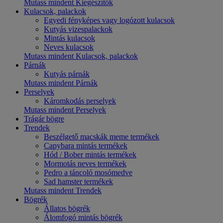
Mutass mindent Kiegészítők
Kulacsok, palackok
Egyedi fényképes vagy logózott kulacsok
Kutyás vizespalackok
Mintás kulacsok
Neves kulacsok
Mutass mindent Kulacsok, palackok
Párnák
Kutyás párnák
Mutass mindent Párnák
Perselyek
Káromkodás perselyek
Mutass mindent Perselyek
Trágár bögre
Trendek
Beszélgető macskák meme termékek
Capybara mintás termékek
Hód / Bober mintás termékek
Mormotás neves termékek
Pedro a táncoló mosómedve
Sad hamster termékek
Mutass mindent Trendek
Bögrék
Állatos bögrék
Álomfogó mintás bögrék