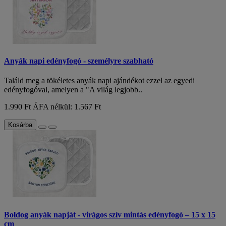
Anyák napi edényfogó - személyre szabható
Találd meg a tökéletes anyák napi ajándékot ezzel az egyedi
edényfogóval, amelyen a "A világ legjobb..
1.990 Ft
ÁFA nélkül: 1.567 Ft
Kosárba
Boldog anyák napját - virágos szív mintás edényfogó – 15 x 15
cm