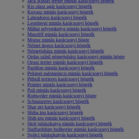
Jack Russel terrier mintás karácsonyi bögrék
Kis olasz agár karácsonyi bögrék
Kuvasz mintás karácsonyi bögrék
Labradoros karácsonyi bögrék
Leonbergi mintás karácsonyi bögrék
Máltai selyemkutya mintás karácsonyi bögrék
Masztiff mintás karácsonyi bögrék
Mopsz mintás karácsonyi bögre
Német dogos karácsonyi bögrék
Németjuhász mintás karácsonyi bögrék
Ordas színű németjuhász karácsonyi mintás bögre
Orosz terrier mintás karácsonyi bögrék
Papillon mintás karácsonyi bögrék
Pekingi palotapincsi mintás karácsonyi bögrék
Pitbull terrieres karácsonyi bögrék
Pointer mintás karácsonyi bögrék
Puli mintás karácsonyi bögrék
Rottweiler mintás karácsonyi bögre
Schnauzeres karácsonyi bögrék
Shar pei karácsonyi bögrék
Shiba inu karácsonyi bögrék
Shih-tzu mintás karácsonyi bögrék
Skót juhászkutya mintás karácsonyi bögrék
Staffordshire bullterrier mintás karácsonyi bögrék
Svájci juhászkutyás karácsonyi bögrék