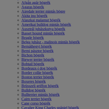
Afgán agár bögrék
Agaras bögrék
Airedale terrier mintás bögre
Akita inu bögrék
Alaszkai malamut bögrék
Amerikai bulldog mintás bögrék
Ausztrál juhászkutya bögrék
Basset hound mintás bögrék
Beagle bögrék
Belga juhász - malinois mintás bögrék
Bernáthegyi bögrék
Berni pásztor bögrék
Bichon bögrék
Biewer terrier bögrék
Bobtail bögrék
Bordeaux-i dog bögrék
Border collie bögrék
Boston terrier bögrék
Boxeres bögrék
Brüsszeli griffon bögrék
Bulldog bögrék
Bullterrier mintás bögrék
Cairn terrier bögrék
Cane corso bögrék
Cavalier King Charles spániel bögrék