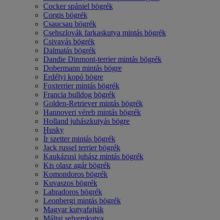
Cocker spániel bögrék
Corgis bögrék
Csaucsau bögrék
Csehszlovák farkaskutya mintás bögrék
Csivavás bögrék
Dalmatás bögrék
Dandie Dinmont-terrier mintás bögrék
Dobermann mintás bögre
Erdélyi kopó bögre
Foxterrier mintás bögrék
Francia bulldog bögrék
Golden-Retriever mintás bögrék
Hannoveri véreb mintás bögrék
Holland juhászkutyás bögre
Husky
Ír szetter mintás bögrék
Jack russel terrier bögrék
Kaukázusi juhász mintás bögrék
Kis olasz agár bögrék
Komondoros bögrék
Kuvaszos bögrék
Labradoros bögrék
Leonbergi mintás bögrék
Magyar kutyafajták
Máltai selyemkutya