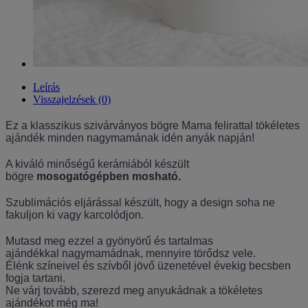
Leírás
Visszajelzések (0)
Ez a klasszikus szivárványos bögre Mama felirattal tökéletes
ajándék minden nagymamának idén anyák napján!
A kiváló minőségű kerámiából készült
bögre
mosogatógépben mosható.
Szublimációs eljárással készült, hogy a design soha ne
fakuljon ki vagy karcolódjon.
Mutasd meg ezzel a gyönyörű és tartalmas
ajándékkal
nagymamádnak, mennyire törődsz vele.
Élénk színeivel és szívből jövő üzenetével évekig becsben
fogja tartani.
Ne várj tovább, szerezd meg anyukádnak a tökéletes
ajándékot még ma!