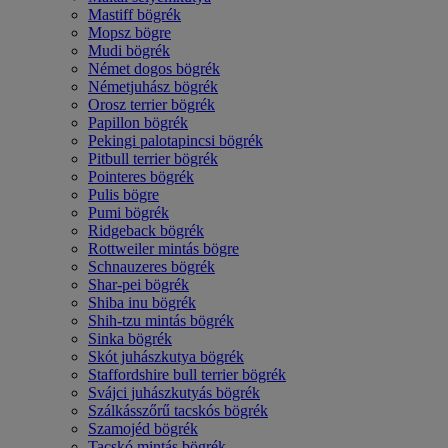
Mastiff bögrék
Mopsz bögre
Mudi bögrék
Német dogos bögrék
Németjuhász bögrék
Orosz terrier bögrék
Papillon bögrék
Pekingi palotapincsi bögrék
Pitbull terrier bögrék
Pointeres bögrék
Pulis bögre
Pumi bögrék
Ridgeback bögrék
Rottweiler mintás bögre
Schnauzeres bögrék
Shar-pei bögrék
Shiba inu bögrék
Shih-tzu mintás bögrék
Sinka bögrék
Skót juhászkutya bögrék
Staffordshire bull terrier bögrék
Svájci juhászkutyás bögrék
Szálkásszőrű tacskós bögrék
Szamojéd bögrék
Tacskó mintás bögrék