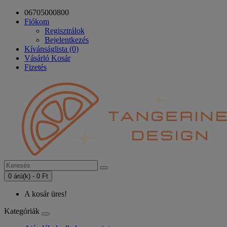
06705000800
Fiókom
Regisztrálok
Bejelentkezés
Kívánságlista (0)
Vásárló Kosár
Fizetés
0 árú(k) - 0 Ft
A kosár üres!
Kategóriák