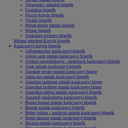
Törpespicc mintájú bögrék
Uszkáros bögrék
Vicces kutyás bögrék
Vizslás bögrék
Welsh terrier mintás bögrék
Westie bögrék
Yorkshire terrieres bögrék
Mutass mindent Kutyás bögrék
Karácsonyi kutyás bögrék
Affenpinscher karácsonyi bögrék
Afgán agár mintás karácsonyi bögrék
Afrikai oroszlánkutya - rigdeback karácsonyi bögrék
Agár mintás karácsonyi bögrék
Airedale terrier mintás karácsonyi bögre
Akita inu mintás karácsonyi bögrék
Alaszkai malamut mintás karácsonyi bögre
Amerikai bulldog mintás karácsonyi bögre
Amerikai pittbul mintás karácsonyi bögrék
Ausztrál juhászkutya karácsonyi bögrék
Basset hound mintás karácsonyi bögrék
Beagle mintás karácsonyi bögrék
Belga juhász - malinois mintás karácsonyi bögrék
Berni pásztor mintás karácsonyi bögrék
Bichon mintás karácsonyi bögrék