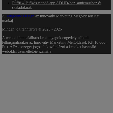
Pufffi – Játékos teendő app ADHD-hoz, autizmushoz és
családoknak
A
Tangerine Design
az Innovatív Marketing Megoldások Kft.
márkája.
Minden jog fenntartva © 2023 -
2026
A weboldalon található képi anyagok engedély nélküli
felhasználásakor az Innovatív Marketing Megoldások Kft 10.000 .-
Ft + ÁFA összeget jogosult kiszámlázni a képeket használó
weboldal üzemeltetője számára.