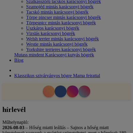
Szálkásszőrű tacskós karácsonyi bögrék
Szamojéd mintás karácsonyi bögrék
Tacskó mintás karácsonyi bögrék
Törpe pincser mintás karácsonyi bögrék
Törpespicc mintás karácsonyi bögrék
Uszkáros karácsonyi bögrék
Vizslás karácsonyi bögrék
Welsh terrier mintás karácsonyi bögrék
Westie mintás karácsonyi bögrék
Yorkshire terrieres karácsonyi bögrék
Mutass mindent Karácsonyi kutyás bögrék
Blog
Klasszikus szivárványos bögre Mama feirattal
hírlevél
Műhelynapló:
2026-08-03
– Hőség miatti leállás – Sajnos a hőség miatt
kénytelenek vagyunk a gyártást szüneteltetni, mert a hőprések 180