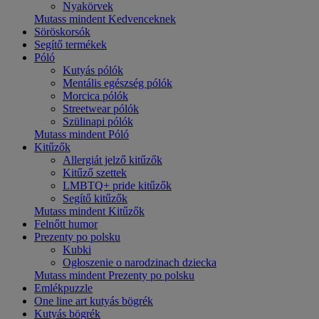
Nyakörvek
Mutass mindent Kedvenceknek
Söröskorsók
Segítő termékek
Póló
Kutyás pólók
Mentális egészség pólók
Morcica pólók
Streetwear pólók
Szülinapi pólók
Mutass mindent Póló
Kitűzők
Allergiát jelző kitűzők
Kitűző szettek
LMBTQ+ pride kitűzők
Segítő kitűzők
Mutass mindent Kitűzők
Felnőtt humor
Prezenty po polsku
Kubki
Ogłoszenie o narodzinach dziecka
Mutass mindent Prezenty po polsku
Emlékpuzzle
One line art kutyás bögrék
Kutyás bögrék