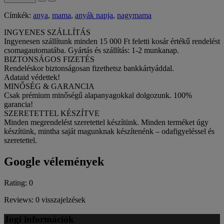
Címkék:
anya
,
mama
,
anyák napja
,
nagymama
INGYENES SZÁLLÍTÁS
Ingyenesen szállítunk minden 15 000 Ft feletti kosár értékű rendelést
csomagautomatába. Gyártás és szállítás: 1-2 munkanap.
BIZTONSÁGOS FIZETÉS
Rendeléskor biztonságosan fizethetsz bankkártyáddal.
Adataid védettek!
MINŐSÉG & GARANCIA
Csak prémium minőségű alapanyagokkal dolgozunk. 100%
garancia!
SZERETETTEL KÉSZÍTVE
Minden megrendelést szeretettel készítünk. Minden terméket úgy
készítünk, mintha saját magunknak készítenénk – odafigyeléssel és
szeretettel.
Google vélemények
Rating: 0
Reviews: 0 visszajelzések
Jogi információk