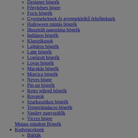
Designer bögrék
Fényképes bögre
Focis bögrék
Gyermekeknek és gyermeklelkű felnőtteknek
Halloween mintás bögrék
Illusztrált panoráma bögrék
Indiános bögrék
Klasszikusok
Lajháros bögrék
Latte bögrék
Logózott bögrék
Lovas bögrék
Macskás bögrék
Morcica bögrék
Neves bögre
Pin-up bögrék
Retro jellegű bögrék
Rovarok
Szarkasztikus bögrék
Tengerimalacos bögrék
Vagány nagyszülők
Vicces bögre
Mutass mindent Bögrék
Kedvenceknek
Biléták