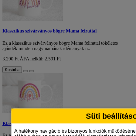
Klasszikus szivárványos bögre Mama feirattal
Ez a klasszikus szivárványos bögre Mama felirattal tökéletes
ajándék minden nagymamának idén anyák n..
3.290 Ft
ÁFA nélkül: 2.591 Ft
Kosárba
Süti beállítás
Klasszikus szivárványos bögre Mama feirattal
A hatékony navigáció és bizonyos funkciók működéséne
Ez a klasszikus szivárványos bögre Mama felirattal tökéletes