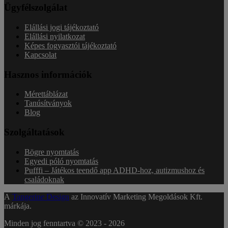
Ügyfélszolgálat
Elállási jogi tájékoztató
Elállási nyilatkozat
Képes fogyasztói tájékoztató
Kapcsolat
Hasznos információk
Mérettáblázat
Tanúsítványok
Blog
Szolgáltatások
Bögre nyomtatás
Egyedi póló nyomtatás
Pufffi – Játékos teendő app ADHD-hoz, autizmushoz és
családoknak
A
Tangerine Design
az Innovatív Marketing Megoldások Kft.
márkája.
Minden jog fenntartva © 2023 -
2026