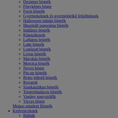
Designer bögrék
Fényképes bögre
Focis bögrék
Gyermekeknek és gyermeklelkű felnőtteknek
Halloween mintás bögrék
Illusztrált panoráma bögrék
Indiános bögrék
Klasszikusok
Lajháros bögrék
Latte bögrék
Logózott bögrék
Lovas bögrék
Macskás bögrék
Morcica bögrék
Neves bögre
Pin-up bögrék
Retro jellegű bögrék
Rovarok
Szarkasztikus bögrék
Tengerimalacos bögrék
Vagány nagyszülők
Vicces bögre
Mutass mindent Bögrék
Kedvenceknek
Biléták