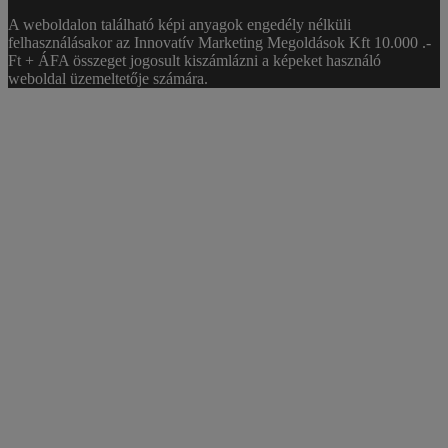
A weboldalon található képi anyagok engedély nélküli
felhasználásakor az Innovatív Marketing Megoldások Kft 10.000 .-
Ft + ÁFA összeget jogosult kiszámlázni a képeket használó
weboldal üzemeltetője számára.