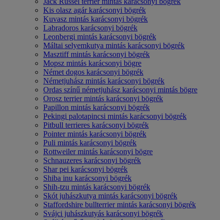
Jack Russel terrier mintás karácsonyi bögrék
Kis olasz agár karácsonyi bögrék
Kuvasz mintás karácsonyi bögrék
Labradoros karácsonyi bögrék
Leonbergi mintás karácsonyi bögrék
Máltai selyemkutya mintás karácsonyi bögrék
Masztiff mintás karácsonyi bögrék
Mopsz mintás karácsonyi bögre
Német dogos karácsonyi bögrék
Németjuhász mintás karácsonyi bögrék
Ordas színű németjuhász karácsonyi mintás bögre
Orosz terrier mintás karácsonyi bögrék
Papillon mintás karácsonyi bögrék
Pekingi palotapincsi mintás karácsonyi bögrék
Pitbull terrieres karácsonyi bögrék
Pointer mintás karácsonyi bögrék
Puli mintás karácsonyi bögrék
Rottweiler mintás karácsonyi bögre
Schnauzeres karácsonyi bögrék
Shar pei karácsonyi bögrék
Shiba inu karácsonyi bögrék
Shih-tzu mintás karácsonyi bögrék
Skót juhászkutya mintás karácsonyi bögrék
Staffordshire bullterrier mintás karácsonyi bögrék
Svájci juhászkutyás karácsonyi bögrék