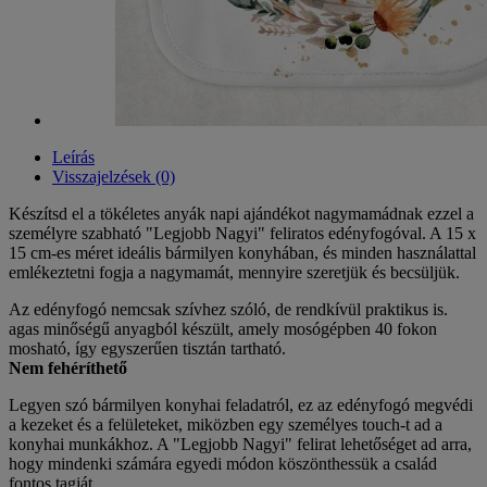
Leírás
Visszajelzések (0)
Készítsd el a tökéletes anyák napi ajándékot nagymamádnak ezzel a
személyre szabható "Legjobb Nagyi" feliratos edényfogóval. A 15 x
15 cm-es méret ideális bármilyen konyhában, és minden használattal
emlékeztetni fogja a nagymamát, mennyire szeretjük és becsüljük.
Az edényfogó nemcsak szívhez szóló, de rendkívül praktikus is.
agas minőségű anyagból készült, amely mosógépben 40 fokon
mosható, így egyszerűen tisztán tartható.
Nem fehéríthető
Legyen szó bármilyen konyhai feladatról, ez az edényfogó megvédi
a kezeket és a felületeket, miközben egy személyes touch-t ad a
konyhai munkákhoz. A "Legjobb Nagyi" felirat lehetőséget ad arra,
hogy mindenki számára egyedi módon köszönthessük a család
fontos tagját.