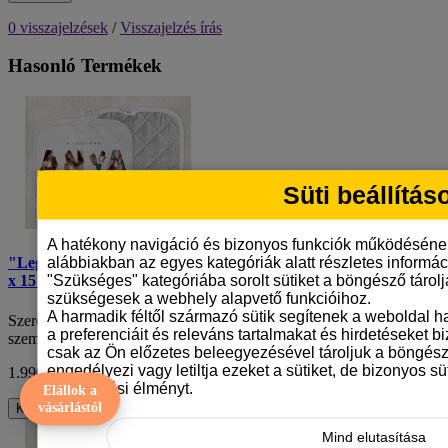
0 visszajelzések
/
Visszajelzés írás
Hasonló Termékek
Süti beállítás
A hatékony navigáció és bizonyos funkciók működéséne
alábbiakban az egyes kategóriák alatt részletes informáci
"Legjobb Anya" személyre szabható fényképes edényfogó – 15
"Szükséges" kategóriába sorolt sütiket a böngésző tárol
x 15 cm
szükségesek a webhely alapvető funkcióihoz.
A harmadik féltől származó sütik segítenek a weboldal 
Szerezd be a tökéletes anyák napi ajándékot ezzel a különleges,
a preferenciáit és releváns tartalmakat és hirdetéseket b
személyre szabható edényfogóval, ame..
csak az Ön előzetes beleegyezésével tároljuk a böngész
engedélyezi vagy letiltja ezeket a sütiket, de bizonyos süt
1.990 Ft
ÁFA nélkül: 1.567 Ft
böngészési élményt.
Elállok a
vásárlástól
Kosárba
Mind elutasítása