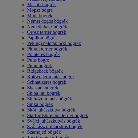
Mastiff bögrék
Mopsz bögre
Mudi bögrék
Német dogos bögrék
Németjuhász bögrék
Orosz terrier bögrék
Papillon bögrék
Pekingi palotapincsi bögrék
Pitbull terrier bögrék
Pointeres bögrék
Pulis bögre
Pumi bögrék
Ridgeback bögrék
Rottweiler mintás bögre
Schnauzeres bögrék
Shar-pei bögrék
Shiba inu bögrék
Shih-tzu mintás bögrék
Sinka bögrék
Skót juhászkutya bögrék
Staffordshire bull terrier bögrék
Svájci juhászkutyás bögrék
Szálkásszőrű tacskós bögrék
Szamojéd bögrék
Tacskó mintás bögrék