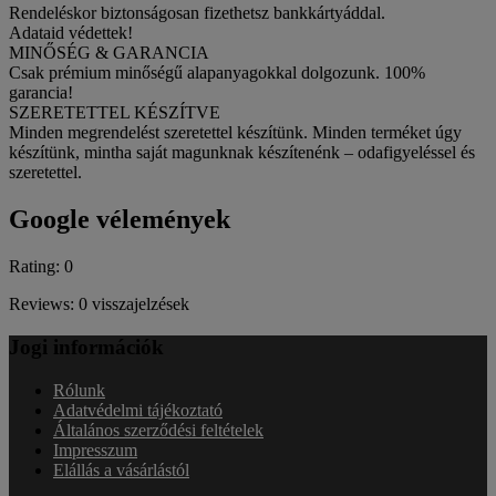
Rendeléskor biztonságosan fizethetsz bankkártyáddal.
Adataid védettek!
MINŐSÉG & GARANCIA
Csak prémium minőségű alapanyagokkal dolgozunk. 100%
garancia!
SZERETETTEL KÉSZÍTVE
Minden megrendelést szeretettel készítünk. Minden terméket úgy
készítünk, mintha saját magunknak készítenénk – odafigyeléssel és
szeretettel.
Google vélemények
Rating: 0
Reviews: 0 visszajelzések
Jogi információk
Rólunk
Adatvédelmi tájékoztató
Általános szerződési feltételek
Impresszum
Elállás a vásárlástól