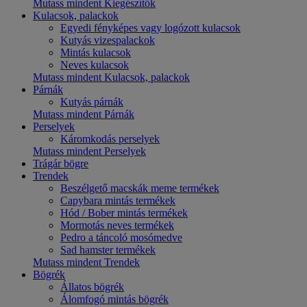
Mutass mindent Kiegészítők
Kulacsok, palackok
Egyedi fényképes vagy logózott kulacsok
Kutyás vizespalackok
Mintás kulacsok
Neves kulacsok
Mutass mindent Kulacsok, palackok
Párnák
Kutyás párnák
Mutass mindent Párnák
Perselyek
Káromkodás perselyek
Mutass mindent Perselyek
Trágár bögre
Trendek
Beszélgető macskák meme termékek
Capybara mintás termékek
Hód / Bober mintás termékek
Mormotás neves termékek
Pedro a táncoló mosómedve
Sad hamster termékek
Mutass mindent Trendek
Bögrék
Állatos bögrék
Álomfogó mintás bögrék