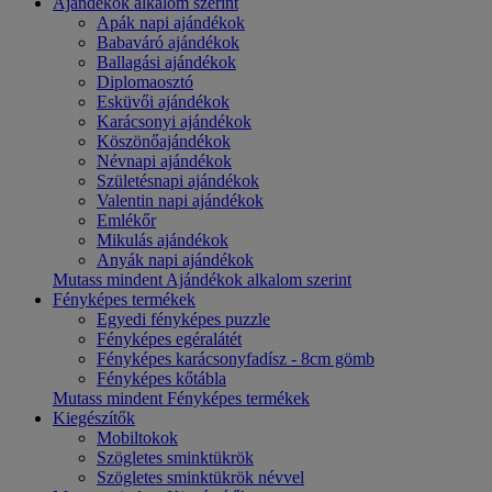
Ajándékok alkalom szerint
Apák napi ajándékok
Babaváró ajándékok
Ballagási ajándékok
Diplomaosztó
Esküvői ajándékok
Karácsonyi ajándékok
Köszönőajándékok
Névnapi ajándékok
Születésnapi ajándékok
Valentin napi ajándékok
Emlékőr
Mikulás ajándékok
Anyák napi ajándékok
Mutass mindent Ajándékok alkalom szerint
Fényképes termékek
Egyedi fényképes puzzle
Fényképes egéralátét
Fényképes karácsonyfadísz - 8cm gömb
Fényképes kőtábla
Mutass mindent Fényképes termékek
Kiegészítők
Mobiltokok
Szögletes sminktükrök
Szögletes sminktükrök névvel