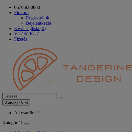
06705000800
Fiókom
Regisztrálok
Bejelentkezés
Kívánságlista (0)
Vásárló Kosár
Fizetés
0 árú(k) - 0 Ft
A kosár üres!
Kategóriák