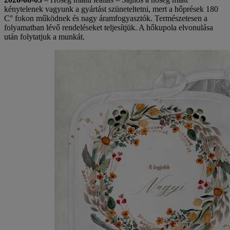
kénytelenek vagyunk a gyártást szüneteltetni, mert a hőprések 180
C° fokon működnek és nagy áramfogyasztók. Természetesen a
folyamatban lévő rendeléseket teljesítjük. A hőkupola elvonulása
után folytatjuk a munkát.