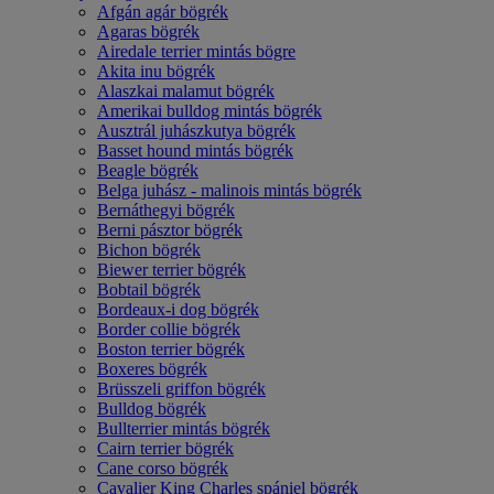
Afgán agár bögrék
Agaras bögrék
Airedale terrier mintás bögre
Akita inu bögrék
Alaszkai malamut bögrék
Amerikai bulldog mintás bögrék
Ausztrál juhászkutya bögrék
Basset hound mintás bögrék
Beagle bögrék
Belga juhász - malinois mintás bögrék
Bernáthegyi bögrék
Berni pásztor bögrék
Bichon bögrék
Biewer terrier bögrék
Bobtail bögrék
Bordeaux-i dog bögrék
Border collie bögrék
Boston terrier bögrék
Boxeres bögrék
Brüsszeli griffon bögrék
Bulldog bögrék
Bullterrier mintás bögrék
Cairn terrier bögrék
Cane corso bögrék
Cavalier King Charles spániel bögrék