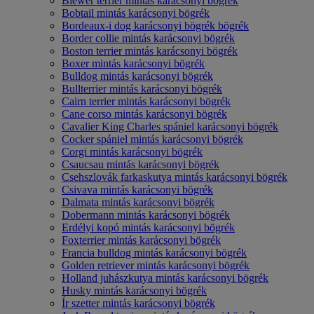
Biewer terrier mintás karácsonyi bögrék
Bobtail mintás karácsonyi bögrék
Bordeaux-i dog karácsonyi bögrék bögrék
Border collie mintás karácsonyi bögrék
Boston terrier mintás karácsonyi bögrék
Boxer mintás karácsonyi bögrék
Bulldog mintás karácsonyi bögrék
Bullterrier mintás karácsonyi bögrék
Cairn terrier mintás karácsonyi bögrék
Cane corso mintás karácsonyi bögrék
Cavalier King Charles spániel karácsonyi bögrék
Cocker spániel mintás karácsonyi bögrék
Corgi mintás karácsonyi bögrék
Csaucsau mintás karácsonyi bögrék
Csehszlovák farkaskutya mintás karácsonyi bögrék
Csivava mintás karácsonyi bögrék
Dalmata mintás karácsonyi bögrék
Dobermann mintás karácsonyi bögrék
Erdélyi kopó mintás karácsonyi bögrék
Foxterrier mintás karácsonyi bögrék
Francia bulldog mintás karácsonyi bögrék
Golden retriever mintás karácsonyi bögrék
Holland juhászkutya mintás karácsonyi bögrék
Husky mintás karácsonyi bögrék
Ír szetter mintás karácsonyi bögrék