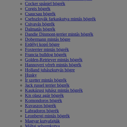
Cocker spániel bögrék
Corgis bögrék
Csaucsau bögrék
Csehszlovák farkaskutya mintás bögrék
Csivavás bögrék
Dalmatás bögrék
Dandie Dinmont-terrier mintás bögrék
Dobermann mintás bögre
Erdélyi kopó bögre
Foxterrier mintás bögrék
Francia bulldog bögrék
Golden-Retriever mintás bögrék
Hannoveri véreb mintás bögrék
Holland juhászkutyás bögre
Husky
Ír szetter mintás bögrék
Jack russel terrier bögrék
Kaukázusi juhász mintás bögrék
Kis olasz agár bögrék
Komondoros bögrék
Kuvaszos bögrék
Labradoros bögrék
Leonbergi mintás bögrék
Magyar kutyafajták
Máltai selyemkutya