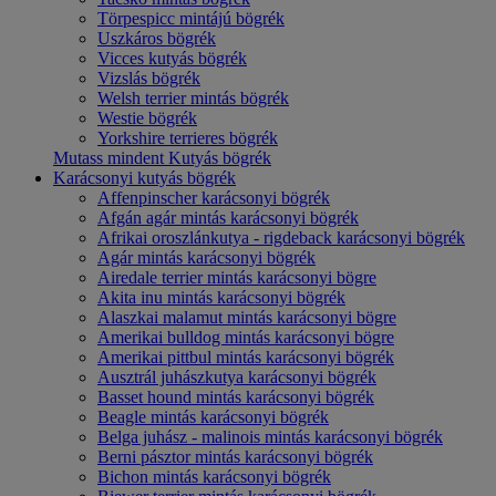
Törpespicc mintájú bögrék
Uszkáros bögrék
Vicces kutyás bögrék
Vizslás bögrék
Welsh terrier mintás bögrék
Westie bögrék
Yorkshire terrieres bögrék
Mutass mindent Kutyás bögrék
Karácsonyi kutyás bögrék
Affenpinscher karácsonyi bögrék
Afgán agár mintás karácsonyi bögrék
Afrikai oroszlánkutya - rigdeback karácsonyi bögrék
Agár mintás karácsonyi bögrék
Airedale terrier mintás karácsonyi bögre
Akita inu mintás karácsonyi bögrék
Alaszkai malamut mintás karácsonyi bögre
Amerikai bulldog mintás karácsonyi bögre
Amerikai pittbul mintás karácsonyi bögrék
Ausztrál juhászkutya karácsonyi bögrék
Basset hound mintás karácsonyi bögrék
Beagle mintás karácsonyi bögrék
Belga juhász - malinois mintás karácsonyi bögrék
Berni pásztor mintás karácsonyi bögrék
Bichon mintás karácsonyi bögrék