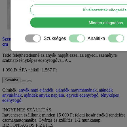
Kiválasztottak elfogadá
Minden elfogadása
Szükséges
Analitika
Személyre szabható anyák napi fényképes edényfogó – 15 x 15
cm
Tedd felejthetetlenné az anyák napját ezzel az egyedi, személyre
szabható fényképes edényfogóval. A ..
1.990 Ft
ÁFA nélkül: 1.567 Ft
Kosárba
Címkék:
anyák napi ajándék
,
ajándék nagymamának
,
ajándék
anyukának
,
ajándék anyák napjára
,
egyedi edényfogó
,
fényképes
edényfogó
INGYENES SZÁLLÍTÁS
Ingyenesen szállítunk minden 15 000 Ft feletti kosár értékű rendelést
csomagautomatába. Gyártás és szállítás: 1-2 munkanap.
BIZTONSÁGOS FIZETÉS