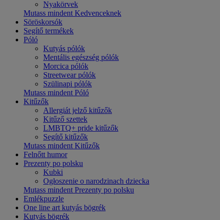
Nyakörvek
Mutass mindent Kedvenceknek
Söröskorsók
Segítő termékek
Póló
Kutyás pólók
Mentális egészség pólók
Morcica pólók
Streetwear pólók
Szülinapi pólók
Mutass mindent Póló
Kitűzők
Allergiát jelző kitűzők
Kitűző szettek
LMBTQ+ pride kitűzők
Segítő kitűzők
Mutass mindent Kitűzők
Felnőtt humor
Prezenty po polsku
Kubki
Ogłoszenie o narodzinach dziecka
Mutass mindent Prezenty po polsku
Emlékpuzzle
One line art kutyás bögrék
Kutyás bögrék