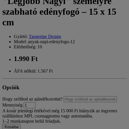
"Legjobb Nagyi" személyre
szabható edényfogó – 15 x 15
cm
Gyártó:
Tangerine Design
Model: anyak-napi-edenyfogo-12
Elérhetőség: 10
1.990 Ft
ÁFA nélkül: 1.567 Ft
Opciók
Hogy szólítod az ajándékozottat?
Mennyiség
A kosár jelenlegi értékével még 15 000 Ft hiányzik az ingyenes
szállításhoz MPL csomagpontra vagy automatába.
1–2 munkanapon belül feladjuk.
Kosárba