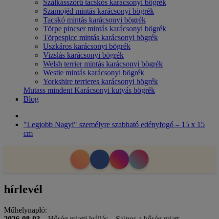
Szálkásszőrű tacskós karácsonyi bögrék
Szamojéd mintás karácsonyi bögrék
Tacskó mintás karácsonyi bögrék
Törpe pincser mintás karácsonyi bögrék
Törpespicc mintás karácsonyi bögrék
Uszkáros karácsonyi bögrék
Vizslás karácsonyi bögrék
Welsh terrier mintás karácsonyi bögrék
Westie mintás karácsonyi bögrék
Yorkshire terrieres karácsonyi bögrék
Mutass mindent Karácsonyi kutyás bögrék
Blog
"Legjobb Nagyi" személyre szabható edényfogó – 15 x 15
cm
hírlevél
Műhelynapló:
2026-08-03
– Hőség miatti leállás – Sajnos a hőség miatt