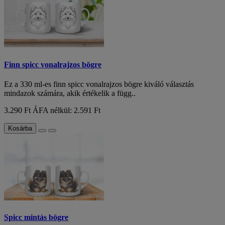
Finn spicc vonalrajzos bögre
Ez a 330 ml-es finn spicc vonalrajzos bögre kiváló választás
mindazok számára, akik értékelik a függ..
3.290 Ft
ÁFA nélkül: 2.591 Ft
Kosárba
Spicc mintás bögre