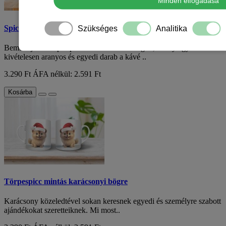
Minden elfogadása
Spicc mintás bögre
Szükséges
Analitika
Bemutatjuk a törpe spicc mintás kerámiabögrét, amely egy
kivételesen aranyos és egyedi darab a kávé ..
3.290 Ft
ÁFA nélkül: 2.591 Ft
Kosárba
Törpespicc mintás karácsonyi bögre
Karácsony közeledtével sokan keresnek egyedi és személyre szabott
ajándékokat szeretteiknek. Mi most..