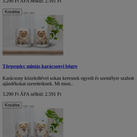
3.290 Ft
ÁFA nélkül: 2.591 Ft
Kosárba
Törpespicc mintás karácsonyi bögre
Karácsony közeledtével sokan keresnek egyedi és személyre szabott
ajándékokat szeretteiknek. Mi most..
3.290 Ft
ÁFA nélkül: 2.591 Ft
Kosárba