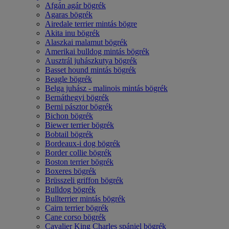
Afgán agár bögrék
Agaras bögrék
Airedale terrier mintás bögre
Akita inu bögrék
Alaszkai malamut bögrék
Amerikai bulldog mintás bögrék
Ausztrál juhászkutya bögrék
Basset hound mintás bögrék
Beagle bögrék
Belga juhász - malinois mintás bögrék
Bernáthegyi bögrék
Berni pásztor bögrék
Bichon bögrék
Biewer terrier bögrék
Bobtail bögrék
Bordeaux-i dog bögrék
Border collie bögrék
Boston terrier bögrék
Boxeres bögrék
Brüsszeli griffon bögrék
Bulldog bögrék
Bullterrier mintás bögrék
Cairn terrier bögrék
Cane corso bögrék
Cavalier King Charles spániel bögrék