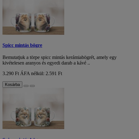
Spicc mintás bögre
Bemutatjuk a törpe spicc mintás kerámiabögrét, amely egy
kivételesen aranyos és egyedi darab a kávé ..
3.290 Ft
ÁFA nélkül: 2.591 Ft
Kosárba