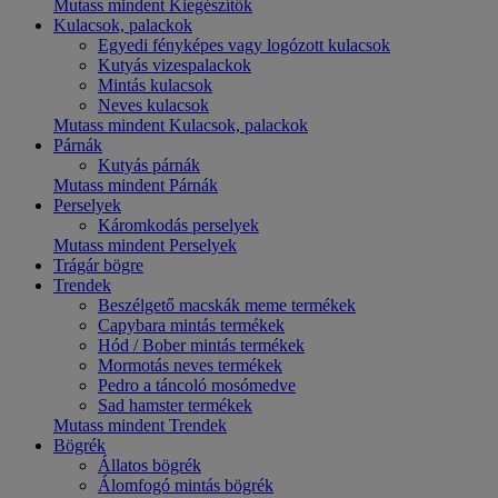
Mutass mindent Kiegészítők
Kulacsok, palackok
Egyedi fényképes vagy logózott kulacsok
Kutyás vizespalackok
Mintás kulacsok
Neves kulacsok
Mutass mindent Kulacsok, palackok
Párnák
Kutyás párnák
Mutass mindent Párnák
Perselyek
Káromkodás perselyek
Mutass mindent Perselyek
Trágár bögre
Trendek
Beszélgető macskák meme termékek
Capybara mintás termékek
Hód / Bober mintás termékek
Mormotás neves termékek
Pedro a táncoló mosómedve
Sad hamster termékek
Mutass mindent Trendek
Bögrék
Állatos bögrék
Álomfogó mintás bögrék