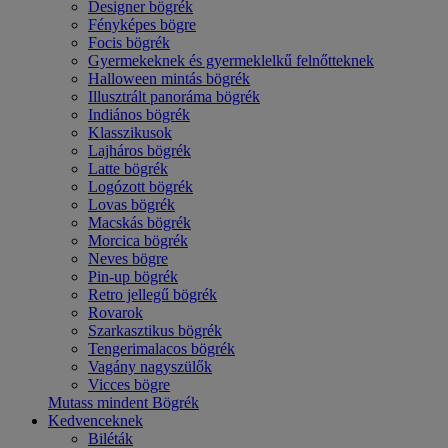
Designer bögrék
Fényképes bögre
Focis bögrék
Gyermekeknek és gyermeklelkű felnőtteknek
Halloween mintás bögrék
Illusztrált panoráma bögrék
Indiános bögrék
Klasszikusok
Lajháros bögrék
Latte bögrék
Logózott bögrék
Lovas bögrék
Macskás bögrék
Morcica bögrék
Neves bögre
Pin-up bögrék
Retro jellegű bögrék
Rovarok
Szarkasztikus bögrék
Tengerimalacos bögrék
Vagány nagyszülők
Vicces bögre
Mutass mindent Bögrék
Kedvenceknek
Biléták