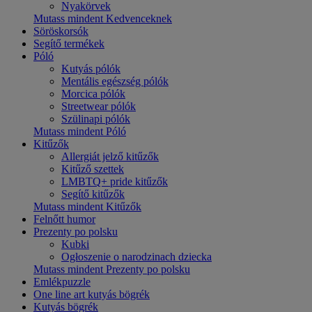
Nyakörvek
Mutass mindent Kedvenceknek
Söröskorsók
Segítő termékek
Póló
Kutyás pólók
Mentális egészség pólók
Morcica pólók
Streetwear pólók
Szülinapi pólók
Mutass mindent Póló
Kitűzők
Allergiát jelző kitűzők
Kitűző szettek
LMBTQ+ pride kitűzők
Segítő kitűzők
Mutass mindent Kitűzők
Felnőtt humor
Prezenty po polsku
Kubki
Ogłoszenie o narodzinach dziecka
Mutass mindent Prezenty po polsku
Emlékpuzzle
One line art kutyás bögrék
Kutyás bögrék