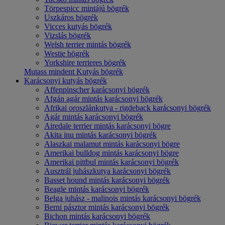
Törpespicc mintájú bögrék
Uszkáros bögrék
Vicces kutyás bögrék
Vizslás bögrék
Welsh terrier mintás bögrék
Westie bögrék
Yorkshire terrieres bögrék
Mutass mindent Kutyás bögrék
Karácsonyi kutyás bögrék
Affenpinscher karácsonyi bögrék
Afgán agár mintás karácsonyi bögrék
Afrikai oroszlánkutya - rigdeback karácsonyi bögrék
Agár mintás karácsonyi bögrék
Airedale terrier mintás karácsonyi bögre
Akita inu mintás karácsonyi bögrék
Alaszkai malamut mintás karácsonyi bögre
Amerikai bulldog mintás karácsonyi bögre
Amerikai pittbul mintás karácsonyi bögrék
Ausztrál juhászkutya karácsonyi bögrék
Basset hound mintás karácsonyi bögrék
Beagle mintás karácsonyi bögrék
Belga juhász - malinois mintás karácsonyi bögrék
Berni pásztor mintás karácsonyi bögrék
Bichon mintás karácsonyi bögrék