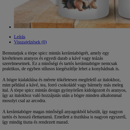
Leírás
Visszajelzések (0)
Bemutatjuk a törpe spicc mintás kerámiabögrét, amely egy
kivételesen aranyos és egyedi darab a kávé vagy teázás
szerelmeseinek. Ez a minőségi és tartós kerámiabögre nemcsak
praktikus, de egyben stílusos kiegészítője lehet a konyhádnak is.
A bögre kialakítása és mérete tökéletesen megfelelő az italokhoz,
mint például a kávé, tea, forró csokoládé vagy bármely más meleg
ital. A törpe spicc mintás design gyönyörűen kidolgozott és aranyos,
így az italokhoz való hozzájutás után a bögre minden alkalommal
mosolyt csal az arcodra.
A kerámiabögre magas minőségű anyagokból készült, így nagyon
tartós és hosszú élettartamú. Emellett a tisztítása is nagyon egyszerű,
így mindig tiszta és rendezett marad.