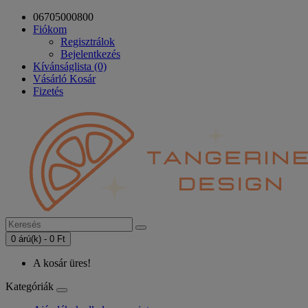
06705000800
Fiókom
Regisztrálok
Bejelentkezés
Kívánságlista (0)
Vásárló Kosár
Fizetés
0 árú(k) - 0 Ft
A kosár üres!
Kategóriák