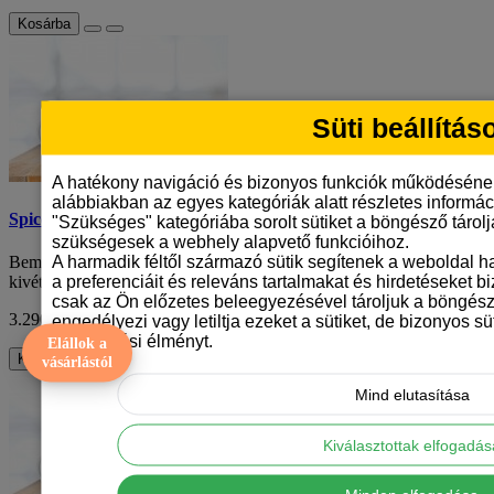
Kosárba
Süti beállítás
A hatékony navigáció és bizonyos funkciók működéséne
alábbiakban az egyes kategóriák alatt részletes informáci
Spicc mintás bögre
"Szükséges" kategóriába sorolt sütiket a böngésző tárol
szükségesek a webhely alapvető funkcióihoz.
A harmadik féltől származó sütik segítenek a weboldal 
Bemutatjuk a törpe spicc mintás kerámiabögrét, amely egy
a preferenciáit és releváns tartalmakat és hirdetéseket b
kivételesen aranyos és egyedi darab a kávé ..
csak az Ön előzetes beleegyezésével tároljuk a böngész
3.290 Ft
ÁFA nélkül: 2.591 Ft
engedélyezi vagy letiltja ezeket a sütiket, de bizonyos süt
böngészési élményt.
Elállok a
Kosárba
vásárlástól
Mind elutasítása
Kiválasztottak elfogadá