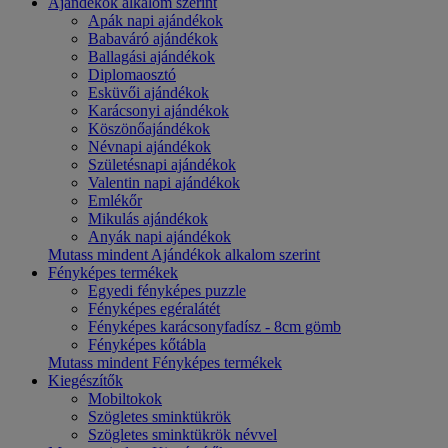
Ajándékok alkalom szerint
Apák napi ajándékok
Babaváró ajándékok
Ballagási ajándékok
Diplomaosztó
Esküvői ajándékok
Karácsonyi ajándékok
Köszönőajándékok
Névnapi ajándékok
Születésnapi ajándékok
Valentin napi ajándékok
Emlékőr
Mikulás ajándékok
Anyák napi ajándékok
Mutass mindent Ajándékok alkalom szerint
Fényképes termékek
Egyedi fényképes puzzle
Fényképes egéralátét
Fényképes karácsonyfadísz - 8cm gömb
Fényképes kőtábla
Mutass mindent Fényképes termékek
Kiegészítők
Mobiltokok
Szögletes sminktükrök
Szögletes sminktükrök névvel