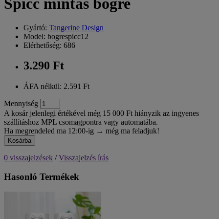
Spicc mintás bögre
Gyártó:
Tangerine Design
Model: bogrespicc12
Elérhetőség: 686
3.290 Ft
ÁFA nélkül: 2.591 Ft
Mennyiség
A kosár jelenlegi értékével még 15 000 Ft hiányzik az ingyenes
szállításhoz MPL csomagpontra vagy automatába.
Ha megrendeled ma 12:00-ig → még ma feladjuk!
Kosárba
0 visszajelzések
/
Visszajelzés írás
Hasonló Termékek