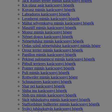
Jack Russel terrier mintás karácsonyi bögrék
Kis olasz agár karácsonyi bögrék
Kuvasz mintás karácsonyi bögrék
Labradoros karácsonyi bögrék
Leonbergi mintás karácsonyi bögrék
Máltai selyemkutya mintás karácsonyi bögrék
Masztiff mintás karácsonyi bögrék
Mopsz mintás karácsonyi bögre
Német dogos karácsonyi bögrék
Németjuhász mintás karácsonyi bögrék
Ordas színű németjuhász karácsonyi mintás bögre
Orosz terrier mintás karácsonyi bögrék
Papillon mintás karácsonyi bögrék
Pekingi palotapincsi mintás karácsonyi bögrék
Pitbull terrieres karácsonyi bögrék
Pointer mintás karácsonyi bögrék
Puli mintás karácsonyi bögrék
Rottweiler mintás karácsonyi bögre
Schnauzeres karácsonyi bögrék
Shar pei karácsonyi bögrék
Shiba inu karácsonyi bögrék
Shih-tzu mintás karácsonyi bögrék
Skót juhászkutya mintás karácsonyi bögrék
Staffordshire bullterrier mintás karácsonyi bögrék
Svájci juhászkutyás karácsonyi bögrék