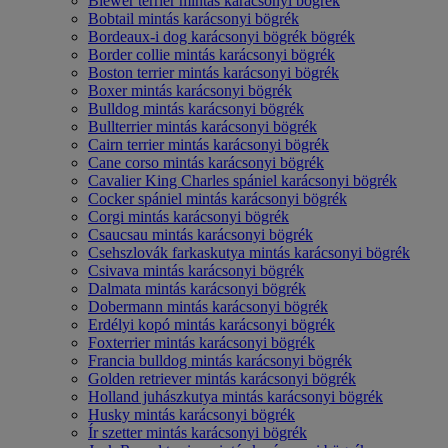
Biewer terrier mintás karácsonyi bögrék
Bobtail mintás karácsonyi bögrék
Bordeaux-i dog karácsonyi bögrék bögrék
Border collie mintás karácsonyi bögrék
Boston terrier mintás karácsonyi bögrék
Boxer mintás karácsonyi bögrék
Bulldog mintás karácsonyi bögrék
Bullterrier mintás karácsonyi bögrék
Cairn terrier mintás karácsonyi bögrék
Cane corso mintás karácsonyi bögrék
Cavalier King Charles spániel karácsonyi bögrék
Cocker spániel mintás karácsonyi bögrék
Corgi mintás karácsonyi bögrék
Csaucsau mintás karácsonyi bögrék
Csehszlovák farkaskutya mintás karácsonyi bögrék
Csivava mintás karácsonyi bögrék
Dalmata mintás karácsonyi bögrék
Dobermann mintás karácsonyi bögrék
Erdélyi kopó mintás karácsonyi bögrék
Foxterrier mintás karácsonyi bögrék
Francia bulldog mintás karácsonyi bögrék
Golden retriever mintás karácsonyi bögrék
Holland juhászkutya mintás karácsonyi bögrék
Husky mintás karácsonyi bögrék
Ír szetter mintás karácsonyi bögrék