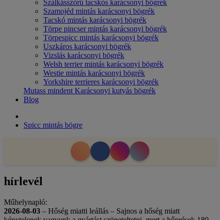
Szálkásszőrű tacskós karácsonyi bögrék
Szamojéd mintás karácsonyi bögrék
Tacskó mintás karácsonyi bögrék
Törpe pincser mintás karácsonyi bögrék
Törpespicc mintás karácsonyi bögrék
Uszkáros karácsonyi bögrék
Vizslás karácsonyi bögrék
Welsh terrier mintás karácsonyi bögrék
Westie mintás karácsonyi bögrék
Yorkshire terrieres karácsonyi bögrék
Mutass mindent Karácsonyi kutyás bögrék
Blog
Spicc mintás bögre
hírlevél
Műhelynapló:
2026-08-03
– Hőség miatti leállás – Sajnos a hőség miatt
kénytelenek vagyunk a gyártást szüneteltetni, mert a hőprések 180