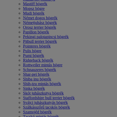
Mastiff bögrék
Mopsz bögre
Mudi bögrék
Német dogos bögrék
Németjuhász bögrék
Orosz terrier bögrék
Papillon bögrék
Pekingi palotapincsi bögrék
Pitbull terrier bögrék
Pointeres bögrék
Pulis bögre
Pumi bögrék
Ridgeback bögrék
Rottweiler mintás bögre
Schnauzeres bögrék
Shar-pei bögrék
Shiba inu bögrék
Shih-tzu mintás bögrék
Sinka bögrék
Skót juhászkutya bögrék
Staffordshire bull terrier bögrék
Svájci juhászkutyás bögrék
Szálkásszőrű tacskós bögrék
Szamojéd bögrék
Tacskó mintás bögrék