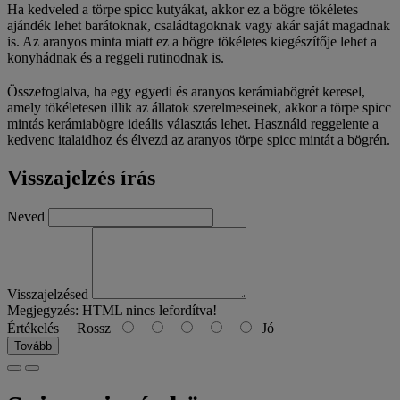
Ha kedveled a törpe spicc kutyákat, akkor ez a bögre tökéletes
ajándék lehet barátoknak, családtagoknak vagy akár saját magadnak
is. Az aranyos minta miatt ez a bögre tökéletes kiegészítője lehet a
konyhádnak és a reggeli rutinodnak is.
Összefoglalva, ha egy egyedi és aranyos kerámiabögrét keresel,
amely tökéletesen illik az állatok szerelmeseinek, akkor a törpe spicc
mintás kerámiabögre ideális választás lehet. Használd reggelente a
kedvenc italaidhoz és élvezd az aranyos törpe spicc mintát a bögrén.
Visszajelzés írás
Neved
Visszajelzésed
Megjegyzés:
HTML nincs lefordítva!
Értékelés
Rossz
Jó
Tovább