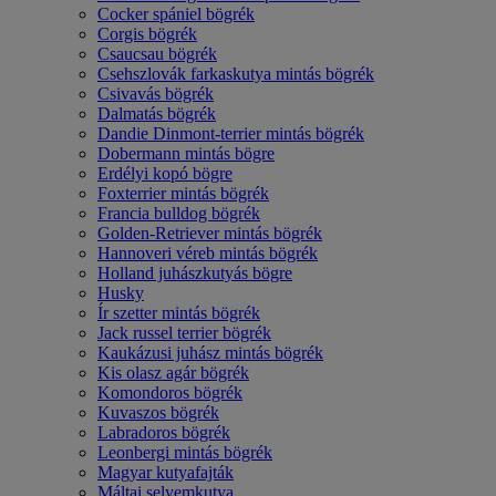
Cocker spániel bögrék
Corgis bögrék
Csaucsau bögrék
Csehszlovák farkaskutya mintás bögrék
Csivavás bögrék
Dalmatás bögrék
Dandie Dinmont-terrier mintás bögrék
Dobermann mintás bögre
Erdélyi kopó bögre
Foxterrier mintás bögrék
Francia bulldog bögrék
Golden-Retriever mintás bögrék
Hannoveri véreb mintás bögrék
Holland juhászkutyás bögre
Husky
Ír szetter mintás bögrék
Jack russel terrier bögrék
Kaukázusi juhász mintás bögrék
Kis olasz agár bögrék
Komondoros bögrék
Kuvaszos bögrék
Labradoros bögrék
Leonbergi mintás bögrék
Magyar kutyafajták
Máltai selyemkutya