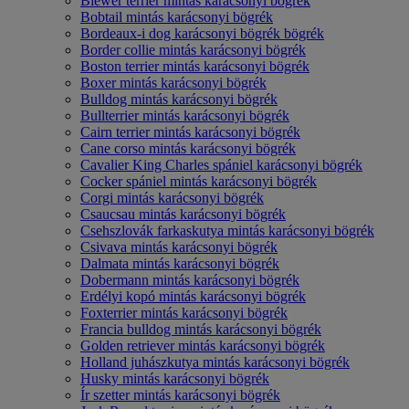
Biewer terrier mintás karácsonyi bögrék
Bobtail mintás karácsonyi bögrék
Bordeaux-i dog karácsonyi bögrék bögrék
Border collie mintás karácsonyi bögrék
Boston terrier mintás karácsonyi bögrék
Boxer mintás karácsonyi bögrék
Bulldog mintás karácsonyi bögrék
Bullterrier mintás karácsonyi bögrék
Cairn terrier mintás karácsonyi bögrék
Cane corso mintás karácsonyi bögrék
Cavalier King Charles spániel karácsonyi bögrék
Cocker spániel mintás karácsonyi bögrék
Corgi mintás karácsonyi bögrék
Csaucsau mintás karácsonyi bögrék
Csehszlovák farkaskutya mintás karácsonyi bögrék
Csivava mintás karácsonyi bögrék
Dalmata mintás karácsonyi bögrék
Dobermann mintás karácsonyi bögrék
Erdélyi kopó mintás karácsonyi bögrék
Foxterrier mintás karácsonyi bögrék
Francia bulldog mintás karácsonyi bögrék
Golden retriever mintás karácsonyi bögrék
Holland juhászkutya mintás karácsonyi bögrék
Husky mintás karácsonyi bögrék
Ír szetter mintás karácsonyi bögrék