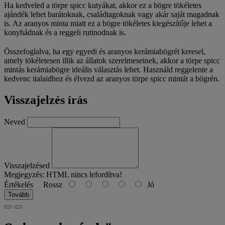
Ha kedveled a törpe spicc kutyákat, akkor ez a bögre tökéletes
ajándék lehet barátoknak, családtagoknak vagy akár saját magadnak
is. Az aranyos minta miatt ez a bögre tökéletes kiegészítője lehet a
konyhádnak és a reggeli rutinodnak is.
Összefoglalva, ha egy egyedi és aranyos kerámiabögrét keresel,
amely tökéletesen illik az állatok szerelmeseinek, akkor a törpe spicc
mintás kerámiabögre ideális választás lehet. Használd reggelente a
kedvenc italaidhoz és élvezd az aranyos törpe spicc mintát a bögrén.
Visszajelzés írás
Neved
Visszajelzésed
Megjegyzés:
HTML nincs lefordítva!
Értékelés
Rossz
Jó
Tovább