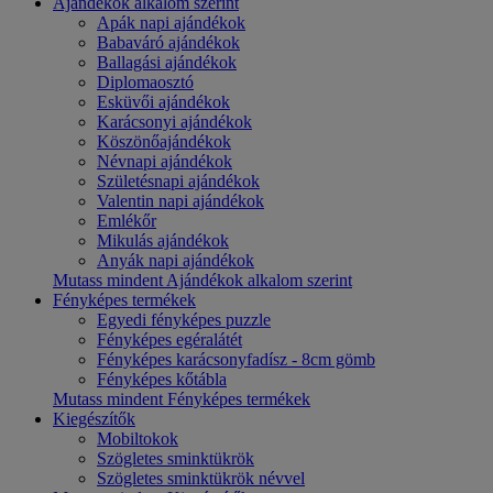
Ajándékok alkalom szerint
Apák napi ajándékok
Babaváró ajándékok
Ballagási ajándékok
Diplomaosztó
Esküvői ajándékok
Karácsonyi ajándékok
Köszönőajándékok
Névnapi ajándékok
Születésnapi ajándékok
Valentin napi ajándékok
Emlékőr
Mikulás ajándékok
Anyák napi ajándékok
Mutass mindent Ajándékok alkalom szerint
Fényképes termékek
Egyedi fényképes puzzle
Fényképes egéralátét
Fényképes karácsonyfadísz - 8cm gömb
Fényképes kőtábla
Mutass mindent Fényképes termékek
Kiegészítők
Mobiltokok
Szögletes sminktükrök
Szögletes sminktükrök névvel