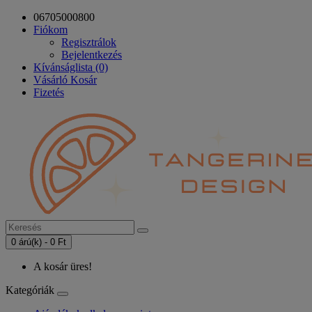
06705000800
Fiókom
Regisztrálok
Bejelentkezés
Kívánságlista (0)
Vásárló Kosár
Fizetés
0 árú(k) - 0 Ft
A kosár üres!
Kategóriák