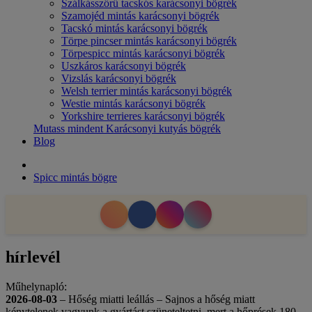
Szálkásszőrű tacskós karácsonyi bögrék
Szamojéd mintás karácsonyi bögrék
Tacskó mintás karácsonyi bögrék
Törpe pincser mintás karácsonyi bögrék
Törpespicc mintás karácsonyi bögrék
Uszkáros karácsonyi bögrék
Vizslás karácsonyi bögrék
Welsh terrier mintás karácsonyi bögrék
Westie mintás karácsonyi bögrék
Yorkshire terrieres karácsonyi bögrék
Mutass mindent Karácsonyi kutyás bögrék
Blog
Spicc mintás bögre
hírlevél
Műhelynapló:
2026-08-03
– Hőség miatti leállás – Sajnos a hőség miatt
kénytelenek vagyunk a gyártást szüneteltetni, mert a hőprések 180