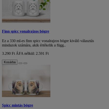
Finn spicc vonalrajzos bögre
Ez a 330 ml-es finn spicc vonalrajzos bögre kiváló választás
mindazok számára, akik értékelik a függ..
3.290 Ft
ÁFA nélkül: 2.591 Ft
Kosárba
Spicc mintás bögre