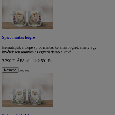
Spicc mintás bögre
Bemutatjuk a törpe spicc mintás kerámiabögrét, amely egy
kivételesen aranyos és egyedi darab a kávé ..
3.290 Ft
ÁFA nélkül: 2.591 Ft
Kosárba