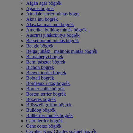
Afgán agár bögrék
Agaras bögrék
Airedale terrier mintás bögre
Akita inu bögrék
Alaszkai malamut bögrék
Amerikai bulldog mintás bögrék
Ausztrál juhászkutya bögrék
Basset hound mintás bögrék
Beagle bögrék
Belga juhász - malinois mintás bögrék
Bernáthegyi bögrék
Berni pásztor bögrék
Bichon bögrék
Biewer terrier bögrék
Bobtail bögrék
Bordeaux-i dog bögrék
Border collie bögrék
Boston terrier bögrék
Boxeres bögrék
Brüsszeli griffon bögrék
Bulldog bögrék
Bullterrier mintás bögrék
Cairn terrier bögrék
Cane corso bögrék
Cavalier King Charles spániel bögrék