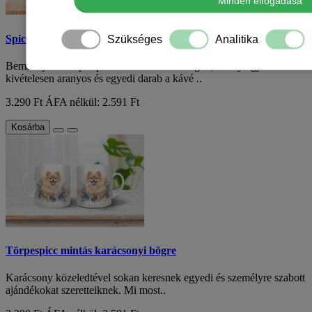
Minden elfogadása
Spicc mintás bögre
Szükséges
Analitika
Bemutatjuk a törpe spicc mintás kerámiabögrét, amely egy
kivételesen aranyos és egyedi darab a kávé ..
3.290 Ft
ÁFA nélkül: 2.591 Ft
Kosárba
Törpespicc mintás karácsonyi bögre
Karácsony közeledtével sokan keresnek egyedi és személyre szabott
ajándékokat szeretteiknek. Mi most..