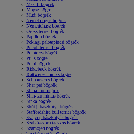
Mastiff bögrék
Mopsz bögre
Mudi bögrék
Német dogos bögrék
Németjuhász bögrék
Orosz terrier bögrék
Papillon bögrék
Pekingi palotapincsi bögrék
Pitbull terrier bögrék
Pointeres bögrék
Pulis bögre
Pumi bögrék
Ridgeback bögrék
Rottweiler mintás bögre
Schnauzeres bögrék
Shar-pei bögrék
Shiba inu bögrék
Shih-tzu mintás bögrék
Sinka bögrék
Skót juhászkutya bögrék
Staffordshire bull terrier bögrék
Svájci juhászkutyás bögrék
Szálkásszőrű tacskós bögrék
Szamojéd bögrék
Tacskó mintás bögrék