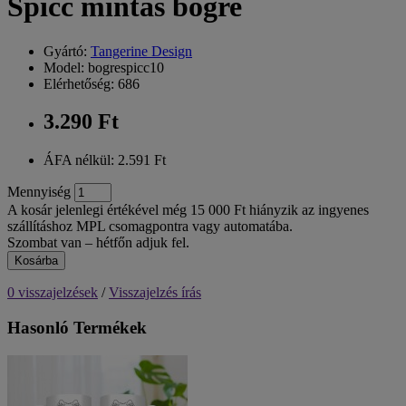
Spicc mintás bögre
Gyártó:
Tangerine Design
Model: bogrespicc10
Elérhetőség: 686
3.290 Ft
ÁFA nélkül: 2.591 Ft
Mennyiség
A kosár jelenlegi értékével még 15 000 Ft hiányzik az ingyenes
szállításhoz MPL csomagpontra vagy automatába.
Szombat van – hétfőn adjuk fel.
Kosárba
0 visszajelzések
/
Visszajelzés írás
Hasonló Termékek