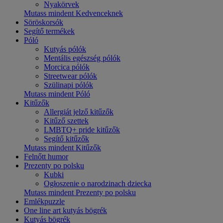
Nyakörvek
Mutass mindent Kedvenceknek
Söröskorsók
Segítő termékek
Póló
Kutyás pólók
Mentális egészség pólók
Morcica pólók
Streetwear pólók
Szülinapi pólók
Mutass mindent Póló
Kitűzők
Allergiát jelző kitűzők
Kitűző szettek
LMBTQ+ pride kitűzők
Segítő kitűzők
Mutass mindent Kitűzők
Felnőtt humor
Prezenty po polsku
Kubki
Ogłoszenie o narodzinach dziecka
Mutass mindent Prezenty po polsku
Emlékpuzzle
One line art kutyás bögrék
Kutyás bögrék