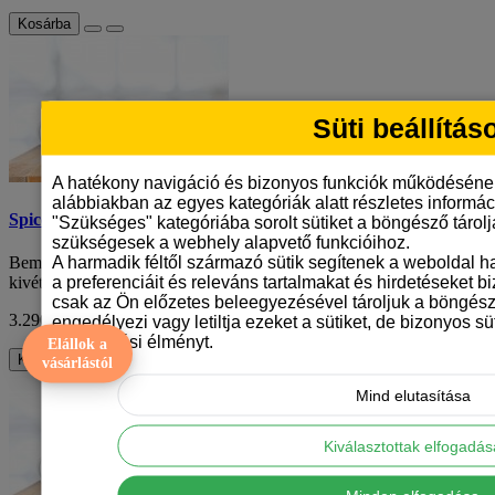
Kosárba
Süti beállítás
A hatékony navigáció és bizonyos funkciók működéséne
alábbiakban az egyes kategóriák alatt részletes informáci
Spicc mintás bögre
"Szükséges" kategóriába sorolt sütiket a böngésző tárol
szükségesek a webhely alapvető funkcióihoz.
A harmadik féltől származó sütik segítenek a weboldal 
Bemutatjuk a törpe spicc mintás kerámiabögrét, amely egy
a preferenciáit és releváns tartalmakat és hirdetéseket b
kivételesen aranyos és egyedi darab a kávé ..
csak az Ön előzetes beleegyezésével tároljuk a böngész
3.290 Ft
ÁFA nélkül: 2.591 Ft
engedélyezi vagy letiltja ezeket a sütiket, de bizonyos süt
böngészési élményt.
Elállok a
Kosárba
vásárlástól
Mind elutasítása
Kiválasztottak elfogadá