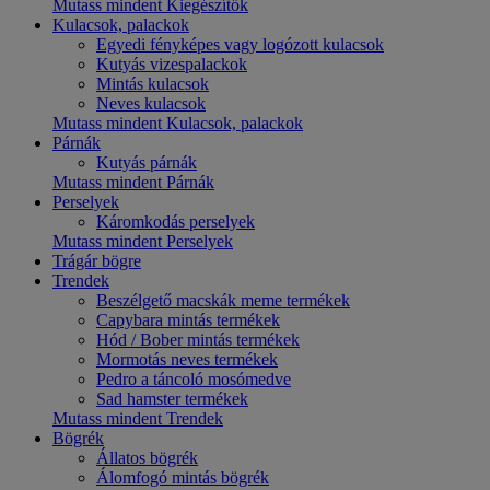
Mutass mindent Kiegészítők
Kulacsok, palackok
Egyedi fényképes vagy logózott kulacsok
Kutyás vizespalackok
Mintás kulacsok
Neves kulacsok
Mutass mindent Kulacsok, palackok
Párnák
Kutyás párnák
Mutass mindent Párnák
Perselyek
Káromkodás perselyek
Mutass mindent Perselyek
Trágár bögre
Trendek
Beszélgető macskák meme termékek
Capybara mintás termékek
Hód / Bober mintás termékek
Mormotás neves termékek
Pedro a táncoló mosómedve
Sad hamster termékek
Mutass mindent Trendek
Bögrék
Állatos bögrék
Álomfogó mintás bögrék