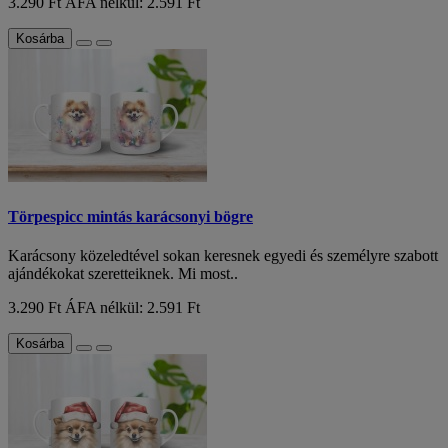
3.290 Ft
ÁFA nélkül: 2.591 Ft
Kosárba
Törpespicc mintás karácsonyi bögre
Karácsony közeledtével sokan keresnek egyedi és személyre szabott
ajándékokat szeretteiknek. Mi most..
3.290 Ft
ÁFA nélkül: 2.591 Ft
Kosárba