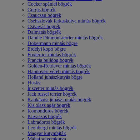
Cocker spániel bögrék
Corgis bögrék
Csaucsau bögrék
Csehszlovák farkaskutya mintás bögrék
Csivavás bögrék
Dalmatás bögrék
Dandie Dinmont-terrier mintás bögrék
Dobermann mintás bögre
Erdélyi kopó bögre
Foxterrier mintás bögrék
Francia bulldog bögrék
Golden-Retriever mintás bögrék
Hannoveri véreb mintás bögrék
Holland juhászkutyás bögre
Husky
Ír szetter mintás bögrék
Jack russel terrier bögrék
Kaukázusi juhász mintás bögrék
Kis olasz agár bögrék
Komondoros bögrék
Kuvaszos bögrék
Labradoros bögrék
Leonbergi mintás bögrék
Magyar kutyafajták
Máltai selyemkutya