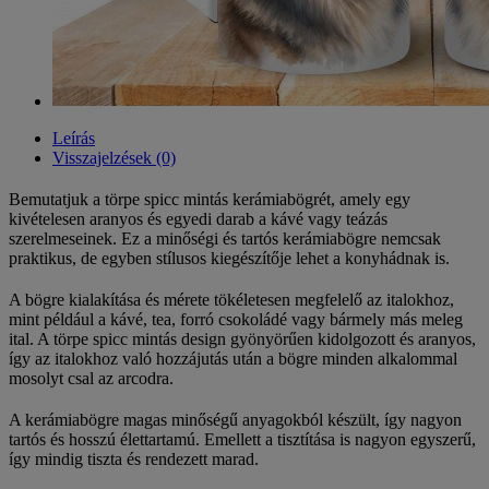
Leírás
Visszajelzések (0)
Bemutatjuk a törpe spicc mintás kerámiabögrét, amely egy
kivételesen aranyos és egyedi darab a kávé vagy teázás
szerelmeseinek. Ez a minőségi és tartós kerámiabögre nemcsak
praktikus, de egyben stílusos kiegészítője lehet a konyhádnak is.
A bögre kialakítása és mérete tökéletesen megfelelő az italokhoz,
mint például a kávé, tea, forró csokoládé vagy bármely más meleg
ital. A törpe spicc mintás design gyönyörűen kidolgozott és aranyos,
így az italokhoz való hozzájutás után a bögre minden alkalommal
mosolyt csal az arcodra.
A kerámiabögre magas minőségű anyagokból készült, így nagyon
tartós és hosszú élettartamú. Emellett a tisztítása is nagyon egyszerű,
így mindig tiszta és rendezett marad.