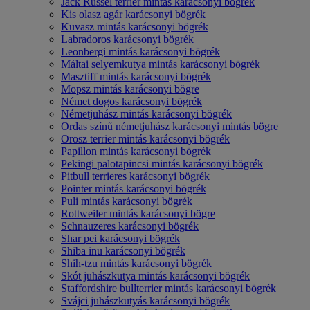
Jack Russel terrier mintás karácsonyi bögrék
Kis olasz agár karácsonyi bögrék
Kuvasz mintás karácsonyi bögrék
Labradoros karácsonyi bögrék
Leonbergi mintás karácsonyi bögrék
Máltai selyemkutya mintás karácsonyi bögrék
Masztiff mintás karácsonyi bögrék
Mopsz mintás karácsonyi bögre
Német dogos karácsonyi bögrék
Németjuhász mintás karácsonyi bögrék
Ordas színű németjuhász karácsonyi mintás bögre
Orosz terrier mintás karácsonyi bögrék
Papillon mintás karácsonyi bögrék
Pekingi palotapincsi mintás karácsonyi bögrék
Pitbull terrieres karácsonyi bögrék
Pointer mintás karácsonyi bögrék
Puli mintás karácsonyi bögrék
Rottweiler mintás karácsonyi bögre
Schnauzeres karácsonyi bögrék
Shar pei karácsonyi bögrék
Shiba inu karácsonyi bögrék
Shih-tzu mintás karácsonyi bögrék
Skót juhászkutya mintás karácsonyi bögrék
Staffordshire bullterrier mintás karácsonyi bögrék
Svájci juhászkutyás karácsonyi bögrék