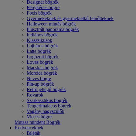
Designer bögrék
Fényképes bögre
Focis bögrék
Gyermekeknek és gyermeklelkű felnőtteknek
Halloween mintás bögrék
Illusztrált panoráma bögrék
Indiános bögrék
Klasszikusok
Lajháros bögrék
Latte bögrék
Logózott bögrék
Lovas bögrék
Macskás bögrék
Morcica bögrék
Neves bögre
Pin-up bögrék
Retro jellegű bögrék
Rovarok
Szarkasztikus bögrék
Tengerimalacos bögrék
Vagány nagyszülők
Vicces bögre
Mutass mindent Bögrék
Kedvenceknek
Biléták