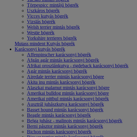
Törpespicc mintájú bögrék
Uszkáros bögrék
Vicces kutyás bögrék
Vizslás bögrék
Welsh terrier mintás bögrék
Westie bögrék
Yorkshire terrieres bögrék
Mutass mindent Kutyás bögrék
Karácsonyi kutyás bögrék
Affenpinscher karácsonyi bögrék
Afgán agár mintás karácsonyi bögrék
Afrikai oroszlánkutya - rigdeback karácsonyi bögrék
Agár mintás karácsonyi bögrék
Airedale terrier mintás karácsonyi bögre
Akita inu mintás karácsonyi bögrék
Alaszkai malamut mintás karácsonyi bögre
Amerikai bulldog mintás karácsonyi bögre
Amerikai pittbul mintás karácsonyi bögrék
Ausztrál juhászkutya karácsonyi bögrék
Basset hound mintás karácsonyi bögrék
Beagle mintás karácsonyi bögrék
Belga juhász - malinois mintás karácsonyi bögrék
Berni pásztor mintás karácsonyi bögrék
Bichon mintás karácsonyi bögrék