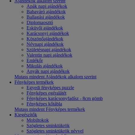
Ajándékok alkalom szerint
Apák napi ajándékok
Babaváró ajándékok
Ballagási ajándékok
Diplomaosztó
Esküvői ajándékok
Karácsonyi ajándékok
Köszönőajándékok
Névnapi ajándékok
Születésnapi ajándékok
Valentin napi ajándékok
Emlékőr
Mikulás ajándékok
Anyák napi ajándékok
Mutass mindent Ajándékok alkalom szerint
Fényképes termékek
Egyedi fényképes puzzle
Fényképes egéralátét
Fényképes karácsonyfadísz - 8cm gömb
Fényképes kőtábla
Mutass mindent Fényképes termékek
Kiegészítők
Mobiltokok
Szögletes sminktükrök
Szögletes sminktükrök névvel