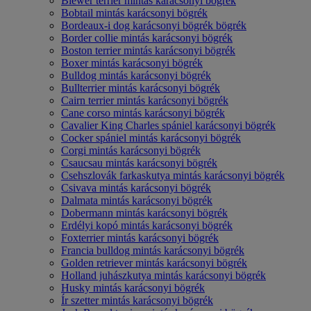
Biewer terrier mintás karácsonyi bögrék
Bobtail mintás karácsonyi bögrék
Bordeaux-i dog karácsonyi bögrék bögrék
Border collie mintás karácsonyi bögrék
Boston terrier mintás karácsonyi bögrék
Boxer mintás karácsonyi bögrék
Bulldog mintás karácsonyi bögrék
Bullterrier mintás karácsonyi bögrék
Cairn terrier mintás karácsonyi bögrék
Cane corso mintás karácsonyi bögrék
Cavalier King Charles spániel karácsonyi bögrék
Cocker spániel mintás karácsonyi bögrék
Corgi mintás karácsonyi bögrék
Csaucsau mintás karácsonyi bögrék
Csehszlovák farkaskutya mintás karácsonyi bögrék
Csivava mintás karácsonyi bögrék
Dalmata mintás karácsonyi bögrék
Dobermann mintás karácsonyi bögrék
Erdélyi kopó mintás karácsonyi bögrék
Foxterrier mintás karácsonyi bögrék
Francia bulldog mintás karácsonyi bögrék
Golden retriever mintás karácsonyi bögrék
Holland juhászkutya mintás karácsonyi bögrék
Husky mintás karácsonyi bögrék
Ír szetter mintás karácsonyi bögrék