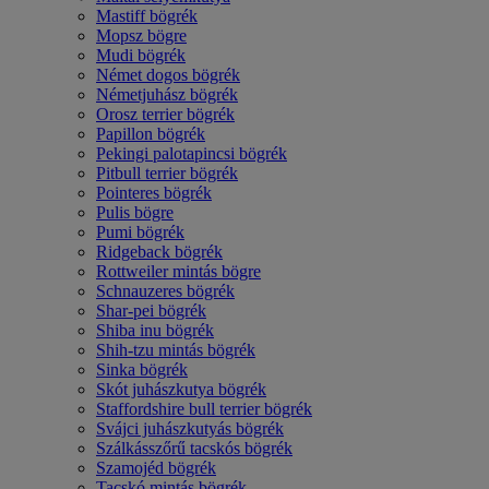
Mastiff bögrék
Mopsz bögre
Mudi bögrék
Német dogos bögrék
Németjuhász bögrék
Orosz terrier bögrék
Papillon bögrék
Pekingi palotapincsi bögrék
Pitbull terrier bögrék
Pointeres bögrék
Pulis bögre
Pumi bögrék
Ridgeback bögrék
Rottweiler mintás bögre
Schnauzeres bögrék
Shar-pei bögrék
Shiba inu bögrék
Shih-tzu mintás bögrék
Sinka bögrék
Skót juhászkutya bögrék
Staffordshire bull terrier bögrék
Svájci juhászkutyás bögrék
Szálkásszőrű tacskós bögrék
Szamojéd bögrék
Tacskó mintás bögrék