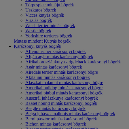
Törpespicc mintájú bögrék
Uszkáros bögrék
Vicces kutyás bögrék
Vizslás bögrék
Welsh terrier mintás bögrék
Westie bögrék
Yorkshire terrieres bögrék
Mutass mindent Kutyás bögrék
Karácsonyi kutyás bögrék
Affenpinscher karácsonyi bögrék
Afgán agár mintás karácsonyi bögrék
Afrikai oroszlánkutya - rigdeback karácsonyi bögrék
Agár mintás karácsonyi bögrék
Airedale terrier mintás karácsonyi bögre
Akita inu mintás karácsonyi bögrék
Alaszkai malamut mintás karácsonyi bögre
Amerikai bulldog mintás karácsonyi bögre
Amerikai pittbul mintás karácsonyi bögrék
Ausztrál juhászkutya karácsonyi bögrék
Basset hound mintás karácsonyi bögrék
Beagle mintás karácsonyi bögrék
Belga juhász - malinois mintás karácsonyi bögrék
Berni pásztor mintás karácsonyi bögrék
Bichon mintás karácsonyi bögrék