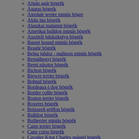
Afgán agár bögrék
Agaras bögrék
Airedale terrier mintás bögre
Akita inu bögrék
Alaszkai malamut bögrék
Amerikai bulldog mintás bögrék
Ausztrál juhászkutya bögrék
Basset hound mintás bögrék
Beagle bögrék
Belga juhász - malinois mintás bögrék
Bernáthegyi bögrék
Berni pásztor bögrék
Bichon bögrék
Biewer terrier bögrék
Bobtail bögrék
Bordeaux-i dog bögrék
Border collie bögrék
Boston terrier bögrék
Boxeres bögrék
Brüsszeli griffon bögrék
Bulldog bögrék
Bullterrier mintás bögrék
Cairn terrier bögrék
Cane corso bögrék
Cavalier King Charles spániel bögrék