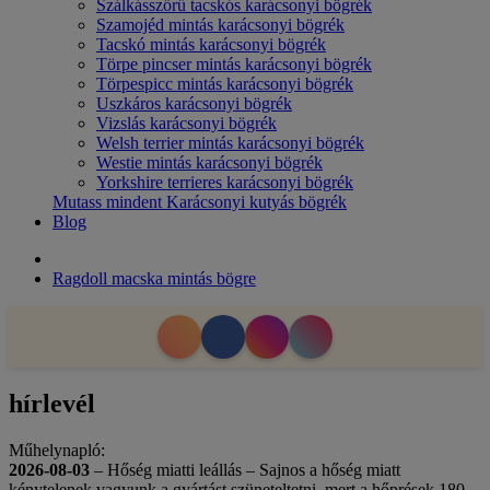
Szálkásszőrű tacskós karácsonyi bögrék
Szamojéd mintás karácsonyi bögrék
Tacskó mintás karácsonyi bögrék
Törpe pincser mintás karácsonyi bögrék
Törpespicc mintás karácsonyi bögrék
Uszkáros karácsonyi bögrék
Vizslás karácsonyi bögrék
Welsh terrier mintás karácsonyi bögrék
Westie mintás karácsonyi bögrék
Yorkshire terrieres karácsonyi bögrék
Mutass mindent Karácsonyi kutyás bögrék
Blog
Ragdoll macska mintás bögre
hírlevél
Műhelynapló:
2026-08-03
– Hőség miatti leállás – Sajnos a hőség miatt
kénytelenek vagyunk a gyártást szüneteltetni, mert a hőprések 180