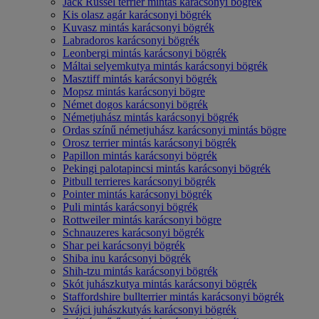
Jack Russel terrier mintás karácsonyi bögrék
Kis olasz agár karácsonyi bögrék
Kuvasz mintás karácsonyi bögrék
Labradoros karácsonyi bögrék
Leonbergi mintás karácsonyi bögrék
Máltai selyemkutya mintás karácsonyi bögrék
Masztiff mintás karácsonyi bögrék
Mopsz mintás karácsonyi bögre
Német dogos karácsonyi bögrék
Németjuhász mintás karácsonyi bögrék
Ordas színű németjuhász karácsonyi mintás bögre
Orosz terrier mintás karácsonyi bögrék
Papillon mintás karácsonyi bögrék
Pekingi palotapincsi mintás karácsonyi bögrék
Pitbull terrieres karácsonyi bögrék
Pointer mintás karácsonyi bögrék
Puli mintás karácsonyi bögrék
Rottweiler mintás karácsonyi bögre
Schnauzeres karácsonyi bögrék
Shar pei karácsonyi bögrék
Shiba inu karácsonyi bögrék
Shih-tzu mintás karácsonyi bögrék
Skót juhászkutya mintás karácsonyi bögrék
Staffordshire bullterrier mintás karácsonyi bögrék
Svájci juhászkutyás karácsonyi bögrék