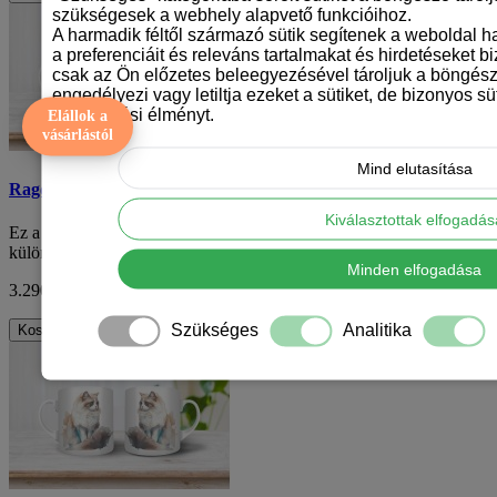
szükségesek a webhely alapvető funkcióihoz.
A harmadik féltől származó sütik segítenek a weboldal 
a preferenciáit és releváns tartalmakat és hirdetéseket b
csak az Ön előzetes beleegyezésével tároljuk a böngész
engedélyezi vagy letiltja ezeket a sütiket, de bizonyos süt
böngészési élményt.
Elállok a
vásárlástól
Mind elutasítása
Ragdoll macska mintás bögre
Kiválasztottak elfogadá
Ez a ragdoll macska mintás kerámiabögre egy igazán egyedi és
különleges konyhai kiegészítő minden ma..
Minden elfogadása
3.290 Ft
ÁFA nélkül: 2.591 Ft
Szükséges
Analitika
Kosárba