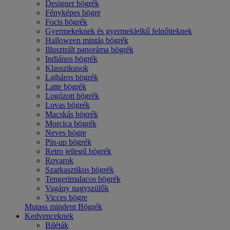
Designer bögrék
Fényképes bögre
Focis bögrék
Gyermekeknek és gyermeklelkű felnőtteknek
Halloween mintás bögrék
Illusztrált panoráma bögrék
Indiános bögrék
Klasszikusok
Lajháros bögrék
Latte bögrék
Logózott bögrék
Lovas bögrék
Macskás bögrék
Morcica bögrék
Neves bögre
Pin-up bögrék
Retro jellegű bögrék
Rovarok
Szarkasztikus bögrék
Tengerimalacos bögrék
Vagány nagyszülők
Vicces bögre
Mutass mindent Bögrék
Kedvenceknek
Biléták