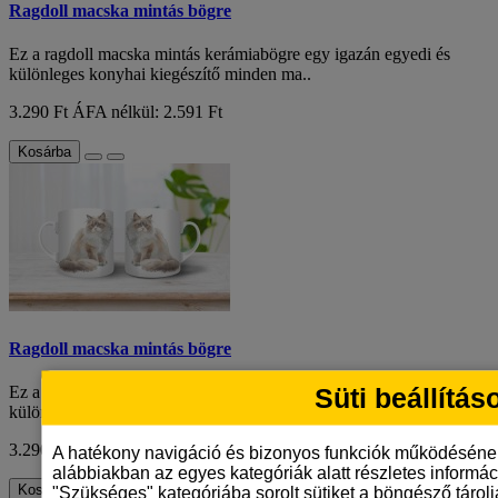
Ragdoll macska mintás bögre
Ez a ragdoll macska mintás kerámiabögre egy igazán egyedi és
különleges konyhai kiegészítő minden ma..
3.290 Ft
ÁFA nélkül: 2.591 Ft
Kosárba
Ragdoll macska mintás bögre
Süti beállítás
Ez a ragdoll macska mintás kerámiabögre egy igazán egyedi és
különleges konyhai kiegészítő minden ma..
3.290 Ft
ÁFA nélkül: 2.591 Ft
A hatékony navigáció és bizonyos funkciók működéséne
alábbiakban az egyes kategóriák alatt részletes informáci
Kosárba
"Szükséges" kategóriába sorolt sütiket a böngésző tárol