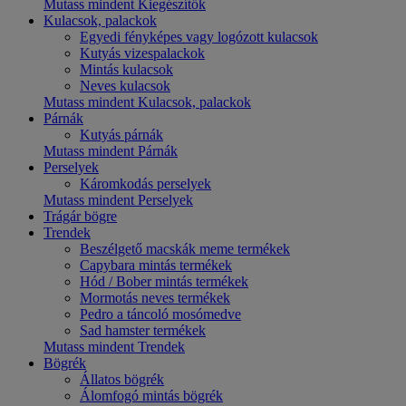
Mutass mindent Kiegészítők
Kulacsok, palackok
Egyedi fényképes vagy logózott kulacsok
Kutyás vizespalackok
Mintás kulacsok
Neves kulacsok
Mutass mindent Kulacsok, palackok
Párnák
Kutyás párnák
Mutass mindent Párnák
Perselyek
Káromkodás perselyek
Mutass mindent Perselyek
Trágár bögre
Trendek
Beszélgető macskák meme termékek
Capybara mintás termékek
Hód / Bober mintás termékek
Mormotás neves termékek
Pedro a táncoló mosómedve
Sad hamster termékek
Mutass mindent Trendek
Bögrék
Állatos bögrék
Álomfogó mintás bögrék