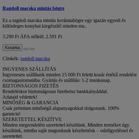
Ragdoll macska mintás bögre
Ez a ragdoll macska mintás kerámiabögre egy igazán egyedi és
különleges konyhai kiegészítő minden ma..
3.290 Ft
ÁFA nélkül: 2.591 Ft
Kosárba
Címkék:
ragdoll macska
INGYENES SZÁLLÍTÁS
Ingyenesen szállítunk minden 15 000 Ft feletti kosár értékű rendelést
csomagautomatába. Gyártás és szállítás: 1-2 munkanap.
BIZTONSÁGOS FIZETÉS
Rendeléskor biztonságosan fizethetsz bankkártyáddal.
Adataid védettek!
MINŐSÉG & GARANCIA
Csak prémium minőségű alapanyagokkal dolgozunk. 100%
garancia!
SZERETETTEL KÉSZÍTVE
Minden megrendelést szeretettel készítünk. Minden terméket úgy
készítünk, mintha saját magunknak készítenénk – odafigyeléssel és
szeretettel.