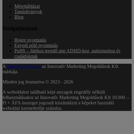
Mérettáblázat
Tanúsítványok
Blog
Szolgáltatások
Bögre nyomtatás
Egyedi póló nyomtatás
Pufffi – Játékos teendő app ADHD-hoz, autizmushoz és
családoknak
A
Tangerine Design
az Innovatív Marketing Megoldások Kft.
márkája.
Minden jog fenntartva © 2023 -
2026
A weboldalon található képi anyagok engedély nélküli
felhasználásakor az Innovatív Marketing Megoldások Kft 10.000 .-
Ft + ÁFA összeget jogosult kiszámlázni a képeket használó
weboldal üzemeltetője számára.