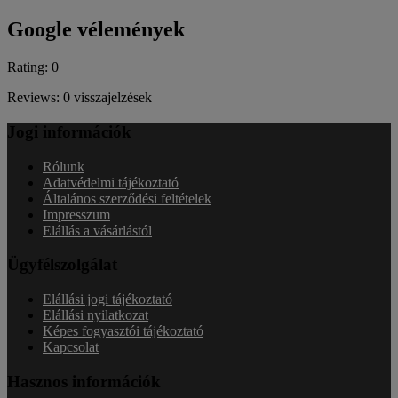
Google vélemények
Rating: 0
Reviews: 0 visszajelzések
Jogi információk
Rólunk
Adatvédelmi tájékoztató
Általános szerződési feltételek
Impresszum
Elállás a vásárlástól
Ügyfélszolgálat
Elállási jogi tájékoztató
Elállási nyilatkozat
Képes fogyasztói tájékoztató
Kapcsolat
Hasznos információk