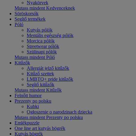
Nyakörvek
Mutass mindent Kedvenceknek
Söröskorsók
Segítő termékek
Póló
Kutyás pólók
Mentális egészség pólók
Morcica pólók
Streetwear pólók
Szülinapi pólók
Mutass mindent Póló
Kitűzők
Allergiát jelző kitűzők
Kitűző szettek
LMBTQ+ pride kitűzők
Segítő kitűzők
Mutass mindent Kitűzők
Felnőtt humor
Prezenty po polsku
Kubki
Ogłoszenie o narodzinach dziecka
Mutass mindent Prezenty po polsku
Emlékpuzzle
One line art kutyás bögrék
Kutyás bögrék