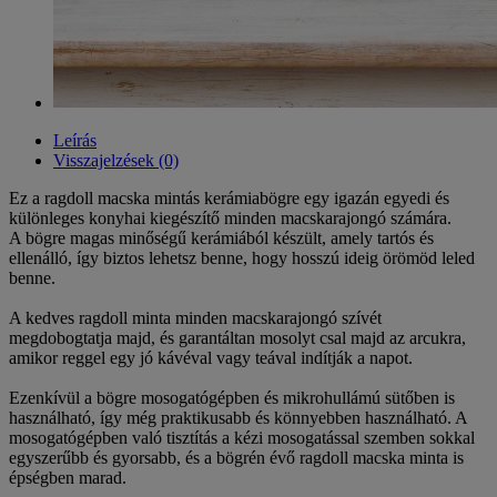
Leírás
Visszajelzések (0)
Ez a ragdoll macska mintás kerámiabögre egy igazán egyedi és
különleges konyhai kiegészítő minden macskarajongó számára.
A bögre magas minőségű kerámiából készült, amely tartós és
ellenálló, így biztos lehetsz benne, hogy hosszú ideig örömöd leled
benne.
A kedves ragdoll minta minden macskarajongó szívét
megdobogtatja majd, és garantáltan mosolyt csal majd az arcukra,
amikor reggel egy jó kávéval vagy teával indítják a napot.
Ezenkívül a bögre mosogatógépben és mikrohullámú sütőben is
használható, így még praktikusabb és könnyebben használható. A
mosogatógépben való tisztítás a kézi mosogatással szemben sokkal
egyszerűbb és gyorsabb, és a bögrén évő ragdoll macska minta is
épségben marad.