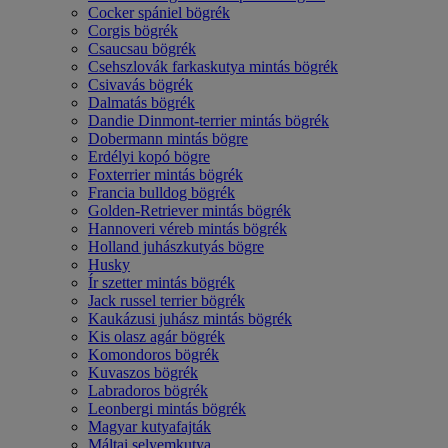
Cocker spániel bögrék
Corgis bögrék
Csaucsau bögrék
Csehszlovák farkaskutya mintás bögrék
Csivavás bögrék
Dalmatás bögrék
Dandie Dinmont-terrier mintás bögrék
Dobermann mintás bögre
Erdélyi kopó bögre
Foxterrier mintás bögrék
Francia bulldog bögrék
Golden-Retriever mintás bögrék
Hannoveri véreb mintás bögrék
Holland juhászkutyás bögre
Husky
Ír szetter mintás bögrék
Jack russel terrier bögrék
Kaukázusi juhász mintás bögrék
Kis olasz agár bögrék
Komondoros bögrék
Kuvaszos bögrék
Labradoros bögrék
Leonbergi mintás bögrék
Magyar kutyafajták
Máltai selyemkutya