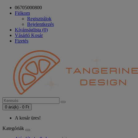
06705000800
Fiókom
Regisztrálok
Bejelentkezés
Kívánságlista (0)
Vásárló Kosár
Fizetés
0 árú(k) - 0 Ft
A kosár üres!
Kategóriák