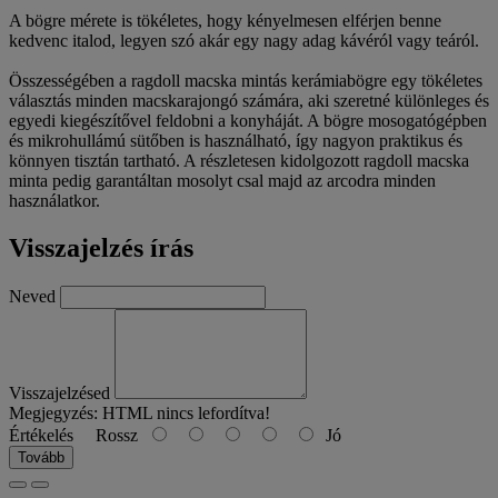
A bögre mérete is tökéletes, hogy kényelmesen elférjen benne
kedvenc italod, legyen szó akár egy nagy adag kávéról vagy teáról.
Összességében a ragdoll macska mintás kerámiabögre egy tökéletes
választás minden macskarajongó számára, aki szeretné különleges és
egyedi kiegészítővel feldobni a konyháját. A bögre mosogatógépben
és mikrohullámú sütőben is használható, így nagyon praktikus és
könnyen tisztán tartható. A részletesen kidolgozott ragdoll macska
minta pedig garantáltan mosolyt csal majd az arcodra minden
használatkor.
Visszajelzés írás
Neved
Visszajelzésed
Megjegyzés:
HTML nincs lefordítva!
Értékelés
Rossz
Jó
Tovább