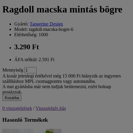
Ragdoll macska mintás bögre
Gyártó:
Tangerine Design
Model: ragdoll-macska-bogre-6
Elérhetőség: 1000
3.290 Ft
ÁFA nélkül: 2.591 Ft
Mennyiség
A kosár jelenlegi értékével még 15 000 Ft hiányzik az ingyenes
szállításhoz MPL csomagpontra vagy automatába.
A mai gyártásba már nem tudjuk beütemezni, ezért holnap
postázzuk.
Kosárba
0 visszajelzések
/
Visszajelzés írás
Hasonló Termékek