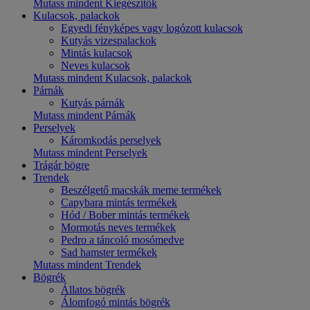
Mutass mindent Kiegészítők
Kulacsok, palackok
Egyedi fényképes vagy logózott kulacsok
Kutyás vizespalackok
Mintás kulacsok
Neves kulacsok
Mutass mindent Kulacsok, palackok
Párnák
Kutyás párnák
Mutass mindent Párnák
Perselyek
Káromkodás perselyek
Mutass mindent Perselyek
Trágár bögre
Trendek
Beszélgető macskák meme termékek
Capybara mintás termékek
Hód / Bober mintás termékek
Mormotás neves termékek
Pedro a táncoló mosómedve
Sad hamster termékek
Mutass mindent Trendek
Bögrék
Állatos bögrék
Álomfogó mintás bögrék