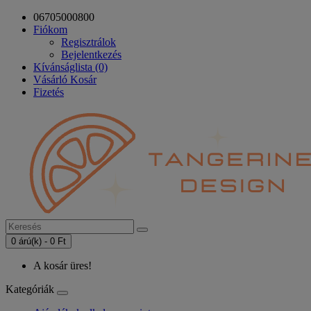
06705000800
Fiókom
Regisztrálok
Bejelentkezés
Kívánságlista (0)
Vásárló Kosár
Fizetés
0 árú(k) - 0 Ft
A kosár üres!
Kategóriák