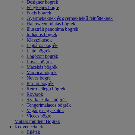
Designer bögrék
Fényképes bögre
Focis bögrék
Gyermekeknek és gyermeklelkű felnőtteknek
Halloween mintás bögrék
Illusztrált panoráma bögrék
Indiános bögrék
Klasszikusok
Lajháros bögrék
Latte bögrék
Logózott bögrék
Lovas bögrék
Macskás bögrék
Morcica bögrék
Neves bögre
Pin-up bögrék
Retro jellegű bögrék
Rovarok
Szarkasztikus bögrék
Tengerimalacos bögrék
Vagány nagyszülők
Vicces bögre
Mutass mindent Bögrék
Kedvenceknek
Biléták