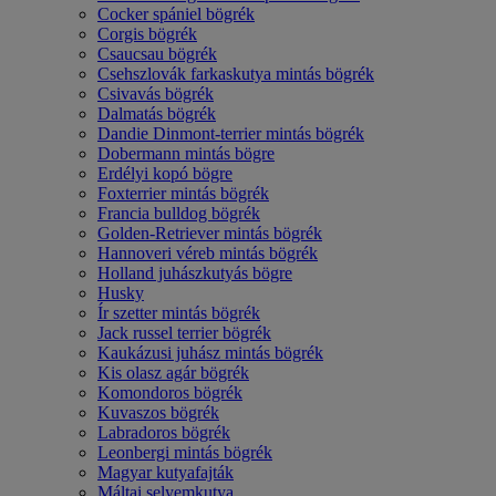
Cocker spániel bögrék
Corgis bögrék
Csaucsau bögrék
Csehszlovák farkaskutya mintás bögrék
Csivavás bögrék
Dalmatás bögrék
Dandie Dinmont-terrier mintás bögrék
Dobermann mintás bögre
Erdélyi kopó bögre
Foxterrier mintás bögrék
Francia bulldog bögrék
Golden-Retriever mintás bögrék
Hannoveri véreb mintás bögrék
Holland juhászkutyás bögre
Husky
Ír szetter mintás bögrék
Jack russel terrier bögrék
Kaukázusi juhász mintás bögrék
Kis olasz agár bögrék
Komondoros bögrék
Kuvaszos bögrék
Labradoros bögrék
Leonbergi mintás bögrék
Magyar kutyafajták
Máltai selyemkutya