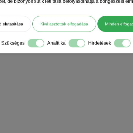
iket, de bizonyos sütik letiltása befolyásolhatja a böngészési élm
 elutasítása
Kiválasztottak elfogadása
Minden elfoga
Szükséges
Analitika
Hirdetések