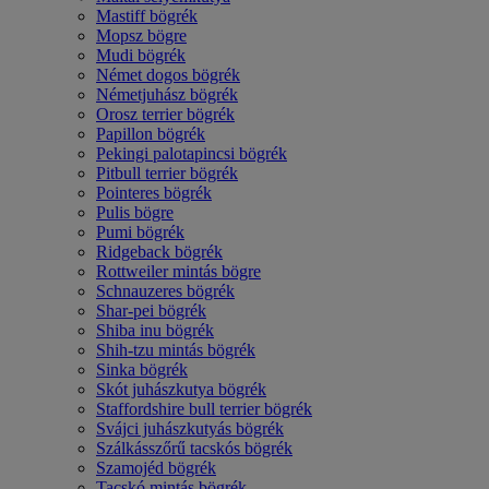
Mastiff bögrék
Mopsz bögre
Mudi bögrék
Német dogos bögrék
Németjuhász bögrék
Orosz terrier bögrék
Papillon bögrék
Pekingi palotapincsi bögrék
Pitbull terrier bögrék
Pointeres bögrék
Pulis bögre
Pumi bögrék
Ridgeback bögrék
Rottweiler mintás bögre
Schnauzeres bögrék
Shar-pei bögrék
Shiba inu bögrék
Shih-tzu mintás bögrék
Sinka bögrék
Skót juhászkutya bögrék
Staffordshire bull terrier bögrék
Svájci juhászkutyás bögrék
Szálkásszőrű tacskós bögrék
Szamojéd bögrék
Tacskó mintás bögrék