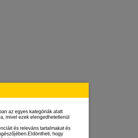
an az egyes kategóriák alatt
lja, mivel ezek elengedhetetlenül
ciáit és releváns tartalmakat és
öngészőjében.Eldöntheti, hogy