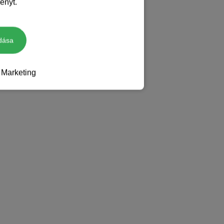
ényt.
dása
Marketing