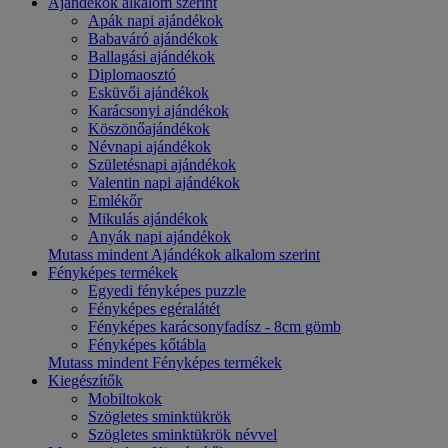
Ajándékok alkalom szerint
Apák napi ajándékok
Babaváró ajándékok
Ballagási ajándékok
Diplomaosztó
Esküvői ajándékok
Karácsonyi ajándékok
Köszönőajándékok
Névnapi ajándékok
Születésnapi ajándékok
Valentin napi ajándékok
Emlékőr
Mikulás ajándékok
Anyák napi ajándékok
Mutass mindent Ajándékok alkalom szerint
Fényképes termékek
Egyedi fényképes puzzle
Fényképes egéralátét
Fényképes karácsonyfadísz - 8cm gömb
Fényképes kőtábla
Mutass mindent Fényképes termékek
Kiegészítők
Mobiltokok
Szögletes sminktükrök
Szögletes sminktükrök névvel