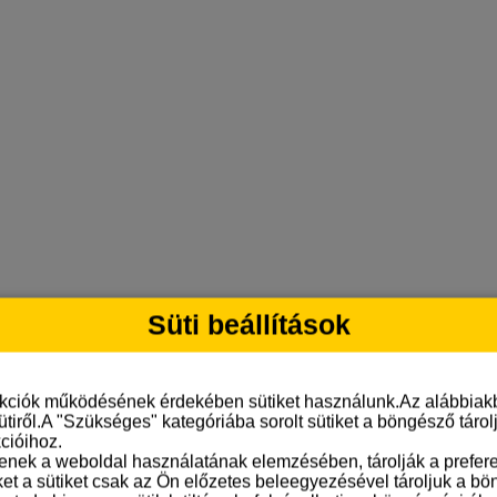
Süti beállítások
nkciók működésének érdekében sütiket használunk.Az alábbiakb
ütiről.A "Szükséges" kategóriába sorolt sütiket a böngésző táro
cióihoz.
tenek a weboldal használatának elemzésében, tárolják a preferen
ket a sütiket csak az Ön előzetes beleegyezésével tároljuk a b