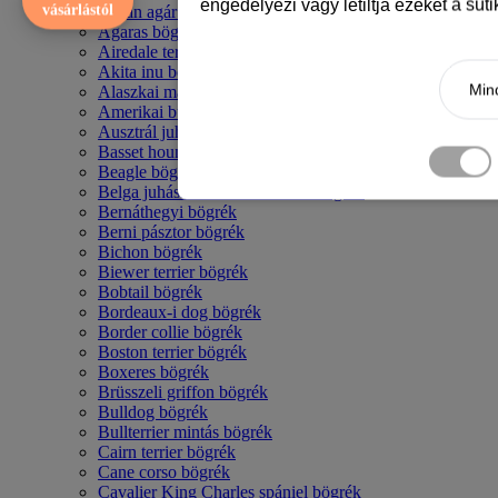
engedélyezi vagy letiltja ezeket a süt
vásárlástól
Afgán agár bögrék
Agaras bögrék
Airedale terrier mintás bögre
Akita inu bögrék
Mind
Alaszkai malamut bögrék
Amerikai bulldog mintás bögrék
Ausztrál juhászkutya bögrék
Basset hound mintás bögrék
Beagle bögrék
Belga juhász - malinois mintás bögrék
Bernáthegyi bögrék
Berni pásztor bögrék
Bichon bögrék
Biewer terrier bögrék
Bobtail bögrék
Bordeaux-i dog bögrék
Border collie bögrék
Boston terrier bögrék
Boxeres bögrék
Brüsszeli griffon bögrék
Bulldog bögrék
Bullterrier mintás bögrék
Cairn terrier bögrék
Cane corso bögrék
Cavalier King Charles spániel bögrék