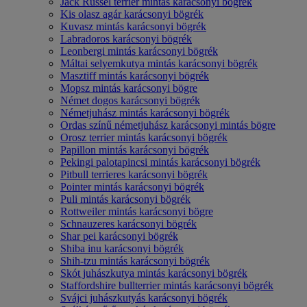
Jack Russel terrier mintás karácsonyi bögrék
Kis olasz agár karácsonyi bögrék
Kuvasz mintás karácsonyi bögrék
Labradoros karácsonyi bögrék
Leonbergi mintás karácsonyi bögrék
Máltai selyemkutya mintás karácsonyi bögrék
Masztiff mintás karácsonyi bögrék
Mopsz mintás karácsonyi bögre
Német dogos karácsonyi bögrék
Németjuhász mintás karácsonyi bögrék
Ordas színű németjuhász karácsonyi mintás bögre
Orosz terrier mintás karácsonyi bögrék
Papillon mintás karácsonyi bögrék
Pekingi palotapincsi mintás karácsonyi bögrék
Pitbull terrieres karácsonyi bögrék
Pointer mintás karácsonyi bögrék
Puli mintás karácsonyi bögrék
Rottweiler mintás karácsonyi bögre
Schnauzeres karácsonyi bögrék
Shar pei karácsonyi bögrék
Shiba inu karácsonyi bögrék
Shih-tzu mintás karácsonyi bögrék
Skót juhászkutya mintás karácsonyi bögrék
Staffordshire bullterrier mintás karácsonyi bögrék
Svájci juhászkutyás karácsonyi bögrék