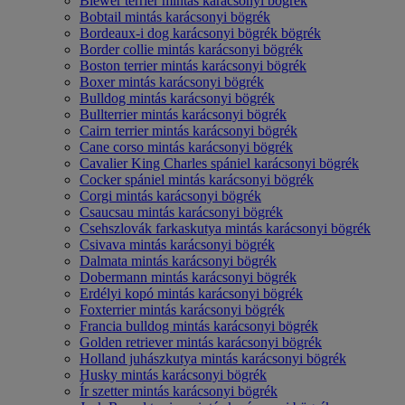
Biewer terrier mintás karácsonyi bögrék
Bobtail mintás karácsonyi bögrék
Bordeaux-i dog karácsonyi bögrék bögrék
Border collie mintás karácsonyi bögrék
Boston terrier mintás karácsonyi bögrék
Boxer mintás karácsonyi bögrék
Bulldog mintás karácsonyi bögrék
Bullterrier mintás karácsonyi bögrék
Cairn terrier mintás karácsonyi bögrék
Cane corso mintás karácsonyi bögrék
Cavalier King Charles spániel karácsonyi bögrék
Cocker spániel mintás karácsonyi bögrék
Corgi mintás karácsonyi bögrék
Csaucsau mintás karácsonyi bögrék
Csehszlovák farkaskutya mintás karácsonyi bögrék
Csivava mintás karácsonyi bögrék
Dalmata mintás karácsonyi bögrék
Dobermann mintás karácsonyi bögrék
Erdélyi kopó mintás karácsonyi bögrék
Foxterrier mintás karácsonyi bögrék
Francia bulldog mintás karácsonyi bögrék
Golden retriever mintás karácsonyi bögrék
Holland juhászkutya mintás karácsonyi bögrék
Husky mintás karácsonyi bögrék
Ír szetter mintás karácsonyi bögrék