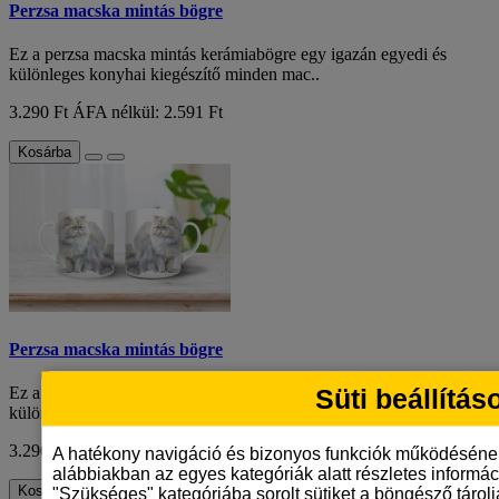
Perzsa macska mintás bögre
Ez a perzsa macska mintás kerámiabögre egy igazán egyedi és
különleges konyhai kiegészítő minden mac..
3.290 Ft
ÁFA nélkül: 2.591 Ft
Kosárba
Perzsa macska mintás bögre
Süti beállítás
Ez a perzsa macska mintás kerámiabögre egy igazán egyedi és
különleges konyhai kiegészítő minden mac..
3.290 Ft
ÁFA nélkül: 2.591 Ft
A hatékony navigáció és bizonyos funkciók működéséne
alábbiakban az egyes kategóriák alatt részletes informáci
Kosárba
"Szükséges" kategóriába sorolt sütiket a böngésző tárol