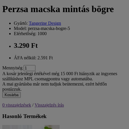
Perzsa macska mintás bögre
Gyártó:
Tangerine Design
Model: perzsa-macska-bogre-5
Elérhetőség: 1000
3.290 Ft
ÁFA nélkül: 2.591 Ft
Mennyiség
A kosár jelenlegi értékével még 15 000 Ft hiányzik az ingyenes
szállításhoz MPL csomagpontra vagy automatába.
A mai gyártásba már nem tudjuk beütemezni, ezért hétfőn
postázzuk.
Kosárba
0 visszajelzések
/
Visszajelzés írás
Hasonló Termékek