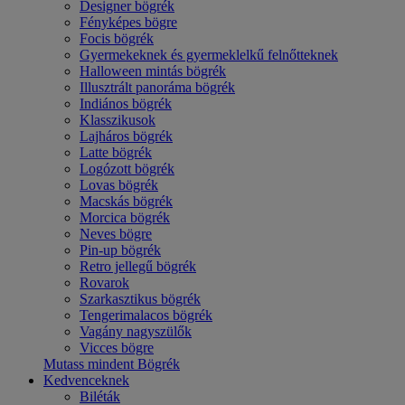
Designer bögrék
Fényképes bögre
Focis bögrék
Gyermekeknek és gyermeklelkű felnőtteknek
Halloween mintás bögrék
Illusztrált panoráma bögrék
Indiános bögrék
Klasszikusok
Lajháros bögrék
Latte bögrék
Logózott bögrék
Lovas bögrék
Macskás bögrék
Morcica bögrék
Neves bögre
Pin-up bögrék
Retro jellegű bögrék
Rovarok
Szarkasztikus bögrék
Tengerimalacos bögrék
Vagány nagyszülők
Vicces bögre
Mutass mindent Bögrék
Kedvenceknek
Biléták