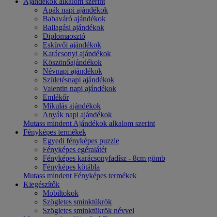
Ajándékok alkalom szerint
Apák napi ajándékok
Babaváró ajándékok
Ballagási ajándékok
Diplomaosztó
Esküvői ajándékok
Karácsonyi ajándékok
Köszönőajándékok
Névnapi ajándékok
Születésnapi ajándékok
Valentin napi ajándékok
Emlékőr
Mikulás ajándékok
Anyák napi ajándékok
Mutass mindent Ajándékok alkalom szerint
Fényképes termékek
Egyedi fényképes puzzle
Fényképes egéralátét
Fényképes karácsonyfadísz - 8cm gömb
Fényképes kőtábla
Mutass mindent Fényképes termékek
Kiegészítők
Mobiltokok
Szögletes sminktükrök
Szögletes sminktükrök névvel