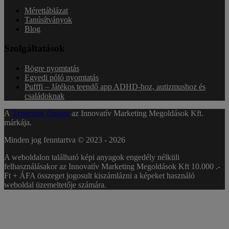
Mérettáblázat
Tanúsítványok
Blog
Szolgáltatások
Bögre nyomtatás
Egyedi póló nyomtatás
Pufffi – Játékos teendő app ADHD-hoz, autizmushoz és
családoknak
A
Tangerine Design
az Innovatív Marketing Megoldások Kft.
márkája.
Minden jog fenntartva © 2023 -
2026
A weboldalon található képi anyagok engedély nélküli
felhasználásakor az Innovatív Marketing Megoldások Kft 10.000 .-
Ft + ÁFA összeget jogosult kiszámlázni a képeket használó
weboldal üzemeltetője számára.