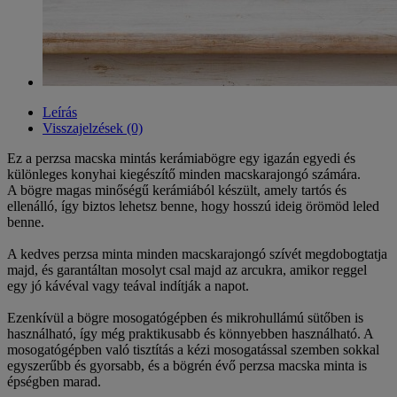
Leírás
Visszajelzések (0)
Ez a perzsa macska mintás kerámiabögre egy igazán egyedi és
különleges konyhai kiegészítő minden macskarajongó számára.
A bögre magas minőségű kerámiából készült, amely tartós és
ellenálló, így biztos lehetsz benne, hogy hosszú ideig örömöd leled
benne.
A kedves perzsa minta minden macskarajongó szívét megdobogtatja
majd, és garantáltan mosolyt csal majd az arcukra, amikor reggel
egy jó kávéval vagy teával indítják a napot.
Ezenkívül a bögre mosogatógépben és mikrohullámú sütőben is
használható, így még praktikusabb és könnyebben használható. A
mosogatógépben való tisztítás a kézi mosogatással szemben sokkal
egyszerűbb és gyorsabb, és a bögrén évő perzsa macska minta is
épségben marad.