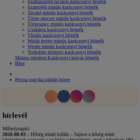
Szálkásszőrű tacskós karácsonyi bögrék
Szamojéd mintás karácsonyi bögrék
Tacskó mintás karácsonyi bögrék
Törpe pincser mintás karácsonyi bögrék
Törpespicc mintás karácsonyi bögrék
Uszkáros karácsonyi bögrék
Vizslás karácsonyi bögrék
Welsh terrier mintás karácsonyi bögrék
Westie mintás karácsonyi bögrék
Yorkshire terrieres karácsonyi bögrék
Mutass mindent Karácsonyi kutyás bögrék
Blog
Perzsa macska mintás bögre
hírlevél
Műhelynapló:
2026-08-03
– Hőség miatti leállás – Sajnos a hőség miatt
kénytelenek vagyunk a gyártást szüneteltetni, mert a hőprések 180