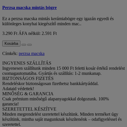
Perzsa macska mintás bögre
Ez a perzsa macska mintás kerámiabögre egy igazán egyedi és
különleges konyhai kiegészítő minden mac..
3.290 Ft
ÁFA nélkül: 2.591 Ft
Kosárba
Címkék:
perzsa macska
INGYENES SZÁLLÍTÁS
Ingyenesen szállítunk minden 15 000 Ft feletti kosár értékű rendelést
csomagautomatába. Gyártás és szállítás: 1-2 munkanap.
BIZTONSÁGOS FIZETÉS
Rendeléskor biztonságosan fizethetsz bankkártyáddal.
Adataid védettek!
MINŐSÉG & GARANCIA
Csak prémium minőségű alapanyagokkal dolgozunk. 100%
garancia!
SZERETETTEL KÉSZÍTVE
Minden megrendelést szeretettel készítünk. Minden terméket úgy
készítünk, mintha saját magunknak készítenénk – odafigyeléssel és
szeretettel.