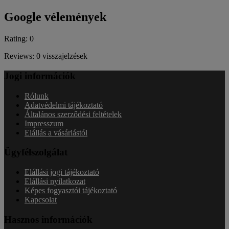
Google vélemények
Rating: 0
Reviews: 0 visszajelzések
Jogi információk
Rólunk
Adatvédelmi tájékoztató
Általános szerződési feltételek
Impresszum
Elállás a vásárlástól
Ügyfélszolgálat
Elállási jogi tájékoztató
Elállási nyilatkozat
Képes fogyasztói tájékoztató
Kapcsolat
Hasznos információk