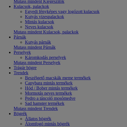
Mutass mindent Kiegészítők
Kulacsok, palackok
Egyedi fényképes vagy logózott kulacsok
Kutyás vizespalackok
Mintás kulacsok
Neves kulacsok
Mutass mindent Kulacsok, palackok
Párnák
Kutyás párnák
Mutass mindent Párnák
Perselyek
Káromkodás perselyek
Mutass mindent Perselyek
Trágár bögre
Trendek
Beszélgető macskák meme termékek
Capybara mintás termékek
Hód / Bober mintás termékek
Mormotás neves termékek
Pedro a táncoló mosómedve
Sad hamster termékek
Mutass mindent Trendek
Bögrék
Állatos bögrék
Álomfogó mintás bögrék