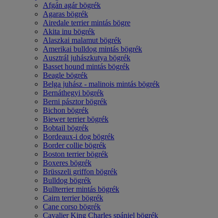
Afgán agár bögrék
Agaras bögrék
Airedale terrier mintás bögre
Akita inu bögrék
Alaszkai malamut bögrék
Amerikai bulldog mintás bögrék
Ausztrál juhászkutya bögrék
Basset hound mintás bögrék
Beagle bögrék
Belga juhász - malinois mintás bögrék
Bernáthegyi bögrék
Berni pásztor bögrék
Bichon bögrék
Biewer terrier bögrék
Bobtail bögrék
Bordeaux-i dog bögrék
Border collie bögrék
Boston terrier bögrék
Boxeres bögrék
Brüsszeli griffon bögrék
Bulldog bögrék
Bullterrier mintás bögrék
Cairn terrier bögrék
Cane corso bögrék
Cavalier King Charles spániel bögrék