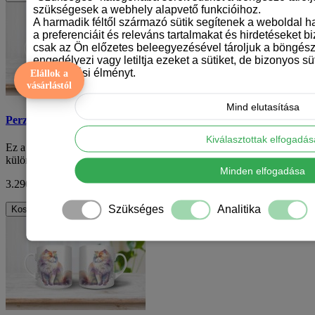
szükségesek a webhely alapvető funkcióihoz.
A harmadik féltől származó sütik segítenek a weboldal 
a preferenciáit és releváns tartalmakat és hirdetéseket b
csak az Ön előzetes beleegyezésével tároljuk a böngész
engedélyezi vagy letiltja ezeket a sütiket, de bizonyos süt
böngészési élményt.
Elállok a
vásárlástól
Mind elutasítása
Perzsa macska mintás bögre
Kiválasztottak elfogadá
Ez a perzsa macska mintás kerámiabögre egy igazán egyedi és
különleges konyhai kiegészítő minden mac..
Minden elfogadása
3.290 Ft
ÁFA nélkül: 2.591 Ft
Szükséges
Analitika
Kosárba