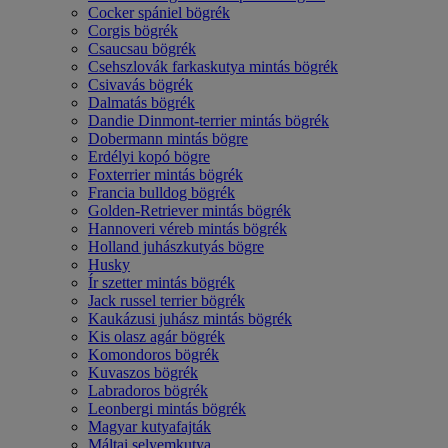
Cocker spániel bögrék
Corgis bögrék
Csaucsau bögrék
Csehszlovák farkaskutya mintás bögrék
Csivavás bögrék
Dalmatás bögrék
Dandie Dinmont-terrier mintás bögrék
Dobermann mintás bögre
Erdélyi kopó bögre
Foxterrier mintás bögrék
Francia bulldog bögrék
Golden-Retriever mintás bögrék
Hannoveri véreb mintás bögrék
Holland juhászkutyás bögre
Husky
Ír szetter mintás bögrék
Jack russel terrier bögrék
Kaukázusi juhász mintás bögrék
Kis olasz agár bögrék
Komondoros bögrék
Kuvaszos bögrék
Labradoros bögrék
Leonbergi mintás bögrék
Magyar kutyafajták
Máltai selyemkutya