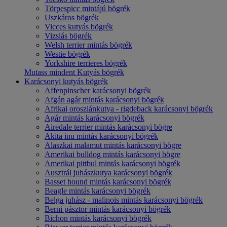
Törpespicc mintájú bögrék
Uszkáros bögrék
Vicces kutyás bögrék
Vizslás bögrék
Welsh terrier mintás bögrék
Westie bögrék
Yorkshire terrieres bögrék
Mutass mindent Kutyás bögrék
Karácsonyi kutyás bögrék
Affenpinscher karácsonyi bögrék
Afgán agár mintás karácsonyi bögrék
Afrikai oroszlánkutya - rigdeback karácsonyi bögrék
Agár mintás karácsonyi bögrék
Airedale terrier mintás karácsonyi bögre
Akita inu mintás karácsonyi bögrék
Alaszkai malamut mintás karácsonyi bögre
Amerikai bulldog mintás karácsonyi bögre
Amerikai pittbul mintás karácsonyi bögrék
Ausztrál juhászkutya karácsonyi bögrék
Basset hound mintás karácsonyi bögrék
Beagle mintás karácsonyi bögrék
Belga juhász - malinois mintás karácsonyi bögrék
Berni pásztor mintás karácsonyi bögrék
Bichon mintás karácsonyi bögrék