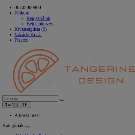
06705000800
Fiókom
Regisztrálok
Bejelentkezés
Kívánságlista (0)
Vásárló Kosár
Fizetés
0 árú(k) - 0 Ft
A kosár üres!
Kategóriák