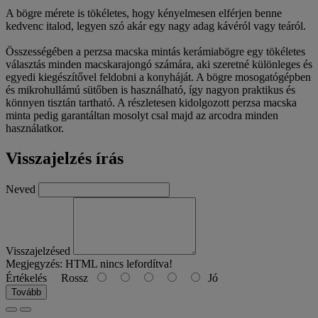
A bögre mérete is tökéletes, hogy kényelmesen elférjen benne
kedvenc italod, legyen szó akár egy nagy adag kávéról vagy teáról.
Összességében a perzsa macska mintás kerámiabögre egy tökéletes
választás minden macskarajongó számára, aki szeretné különleges és
egyedi kiegészítővel feldobni a konyháját. A bögre mosogatógépben
és mikrohullámú sütőben is használható, így nagyon praktikus és
könnyen tisztán tartható. A részletesen kidolgozott perzsa macska
minta pedig garantáltan mosolyt csal majd az arcodra minden
használatkor.
Visszajelzés írás
Neved
Visszajelzésed
Megjegyzés:
HTML nincs lefordítva!
Értékelés
Rossz
Jó
Tovább