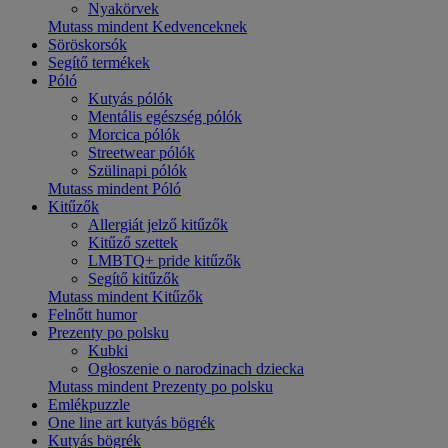
Nyakörvek
Mutass mindent Kedvenceknek
Söröskorsók
Segítő termékek
Póló
Kutyás pólók
Mentális egészség pólók
Morcica pólók
Streetwear pólók
Szülinapi pólók
Mutass mindent Póló
Kitűzők
Allergiát jelző kitűzők
Kitűző szettek
LMBTQ+ pride kitűzők
Segítő kitűzők
Mutass mindent Kitűzők
Felnőtt humor
Prezenty po polsku
Kubki
Ogłoszenie o narodzinach dziecka
Mutass mindent Prezenty po polsku
Emlékpuzzle
One line art kutyás bögrék
Kutyás bögrék