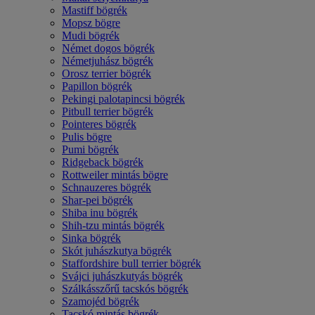
Mastiff bögrék
Mopsz bögre
Mudi bögrék
Német dogos bögrék
Németjuhász bögrék
Orosz terrier bögrék
Papillon bögrék
Pekingi palotapincsi bögrék
Pitbull terrier bögrék
Pointeres bögrék
Pulis bögre
Pumi bögrék
Ridgeback bögrék
Rottweiler mintás bögre
Schnauzeres bögrék
Shar-pei bögrék
Shiba inu bögrék
Shih-tzu mintás bögrék
Sinka bögrék
Skót juhászkutya bögrék
Staffordshire bull terrier bögrék
Svájci juhászkutyás bögrék
Szálkásszőrű tacskós bögrék
Szamojéd bögrék
Tacskó mintás bögrék