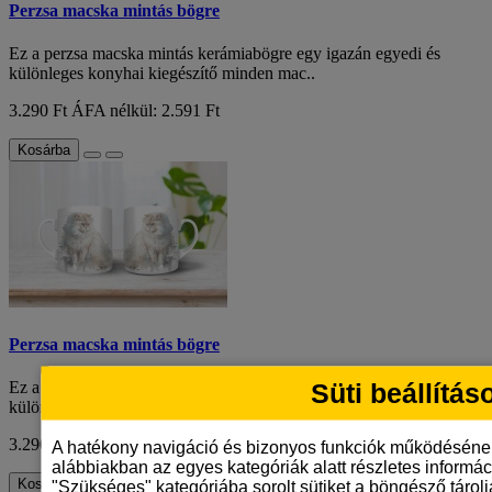
Perzsa macska mintás bögre
Ez a perzsa macska mintás kerámiabögre egy igazán egyedi és
különleges konyhai kiegészítő minden mac..
3.290 Ft
ÁFA nélkül: 2.591 Ft
Kosárba
Perzsa macska mintás bögre
Süti beállítás
Ez a perzsa macska mintás kerámiabögre egy igazán egyedi és
különleges konyhai kiegészítő minden mac..
3.290 Ft
ÁFA nélkül: 2.591 Ft
A hatékony navigáció és bizonyos funkciók működéséne
alábbiakban az egyes kategóriák alatt részletes informáci
Kosárba
"Szükséges" kategóriába sorolt sütiket a böngésző tárol