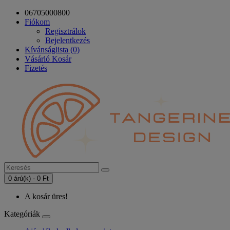
06705000800
Fiókom
Regisztrálok
Bejelentkezés
Kívánságlista (0)
Vásárló Kosár
Fizetés
0 árú(k) - 0 Ft
A kosár üres!
Kategóriák