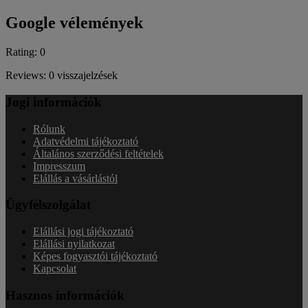
Google vélemények
Rating: 0
Reviews: 0 visszajelzések
Jogi információk
Rólunk
Adatvédelmi tájékoztató
Általános szerződési feltételek
Impresszum
Elállás a vásárlástól
Ügyfélszolgálat
Elállási jogi tájékoztató
Elállási nyilatkozat
Képes fogyasztói tájékoztató
Kapcsolat
Hasznos információk