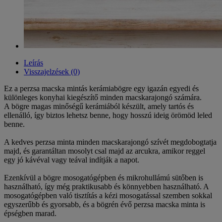
Leírás
Visszajelzések (0)
Ez a perzsa macska mintás kerámiabögre egy igazán egyedi és
különleges konyhai kiegészítő minden macskarajongó számára.
A bögre magas minőségű kerámiából készült, amely tartós és
ellenálló, így biztos lehetsz benne, hogy hosszú ideig örömöd leled
benne.
A kedves perzsa minta minden macskarajongó szívét megdobogtatja
majd, és garantáltan mosolyt csal majd az arcukra, amikor reggel
egy jó kávéval vagy teával indítják a napot.
Ezenkívül a bögre mosogatógépben és mikrohullámú sütőben is
használható, így még praktikusabb és könnyebben használható. A
mosogatógépben való tisztítás a kézi mosogatással szemben sokkal
egyszerűbb és gyorsabb, és a bögrén évő perzsa macska minta is
épségben marad.