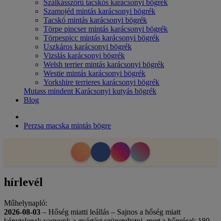
Szálkásszőrű tacskós karácsonyi bögrék
Szamojéd mintás karácsonyi bögrék
Tacskó mintás karácsonyi bögrék
Törpe pincser mintás karácsonyi bögrék
Törpespicc mintás karácsonyi bögrék
Uszkáros karácsonyi bögrék
Vizslás karácsonyi bögrék
Welsh terrier mintás karácsonyi bögrék
Westie mintás karácsonyi bögrék
Yorkshire terrieres karácsonyi bögrék
Mutass mindent Karácsonyi kutyás bögrék
Blog
Perzsa macska mintás bögre
hírlevél
Műhelynapló:
2026-08-03
– Hőség miatti leállás – Sajnos a hőség miatt
kénytelenek vagyunk a gyártást szüneteltetni, mert a hőprések 180