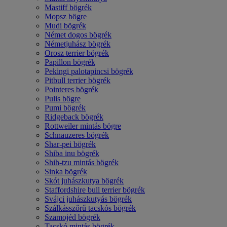
Mastiff bögrék
Mopsz bögre
Mudi bögrék
Német dogos bögrék
Németjuhász bögrék
Orosz terrier bögrék
Papillon bögrék
Pekingi palotapincsi bögrék
Pitbull terrier bögrék
Pointeres bögrék
Pulis bögre
Pumi bögrék
Ridgeback bögrék
Rottweiler mintás bögre
Schnauzeres bögrék
Shar-pei bögrék
Shiba inu bögrék
Shih-tzu mintás bögrék
Sinka bögrék
Skót juhászkutya bögrék
Staffordshire bull terrier bögrék
Svájci juhászkutyás bögrék
Szálkásszőrű tacskós bögrék
Szamojéd bögrék
Tacskó mintás bögrék