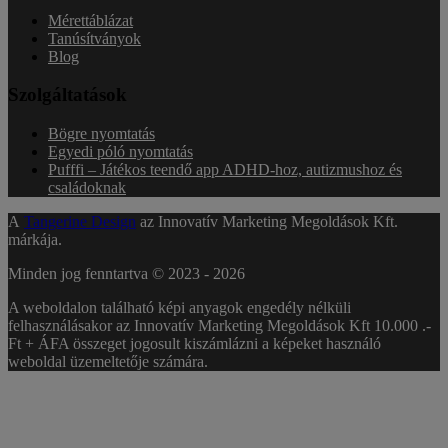
Mérettáblázat
Tanúsítványok
Blog
Szolgáltatások
Bögre nyomtatás
Egyedi póló nyomtatás
Pufffi – Játékos teendő app ADHD-hoz, autizmushoz és
családoknak
A
Tangerine Design
az Innovatív Marketing Megoldások Kft.
márkája.
Minden jog fenntartva © 2023 -
2026
A weboldalon található képi anyagok engedély nélküli
felhasználásakor az Innovatív Marketing Megoldások Kft 10.000 .-
Ft + ÁFA összeget jogosult kiszámlázni a képeket használó
weboldal üzemeltetője számára.