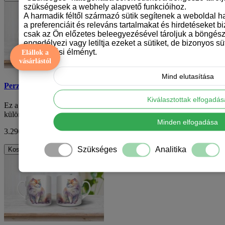
szükségesek a webhely alapvető funkcióihoz.
A harmadik féltől származó sütik segítenek a weboldal 
a preferenciáit és releváns tartalmakat és hirdetéseket b
csak az Ön előzetes beleegyezésével tároljuk a böngész
engedélyezi vagy letiltja ezeket a sütiket, de bizonyos süt
böngészési élményt.
Elállok a
vásárlástól
Mind elutasítása
Perzsa macska mintás bögre
Kiválasztottak elfogadá
Ez a perzsa macska mintás kerámiabögre egy igazán egyedi és
különleges konyhai kiegészítő minden mac..
Minden elfogadása
3.290 Ft
ÁFA nélkül: 2.591 Ft
Szükséges
Analitika
Kosárba