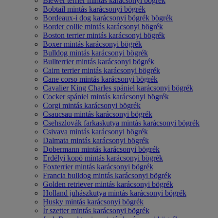
Biewer terrier mintás karácsonyi bögrék
Bobtail mintás karácsonyi bögrék
Bordeaux-i dog karácsonyi bögrék bögrék
Border collie mintás karácsonyi bögrék
Boston terrier mintás karácsonyi bögrék
Boxer mintás karácsonyi bögrék
Bulldog mintás karácsonyi bögrék
Bullterrier mintás karácsonyi bögrék
Cairn terrier mintás karácsonyi bögrék
Cane corso mintás karácsonyi bögrék
Cavalier King Charles spániel karácsonyi bögrék
Cocker spániel mintás karácsonyi bögrék
Corgi mintás karácsonyi bögrék
Csaucsau mintás karácsonyi bögrék
Csehszlovák farkaskutya mintás karácsonyi bögrék
Csivava mintás karácsonyi bögrék
Dalmata mintás karácsonyi bögrék
Dobermann mintás karácsonyi bögrék
Erdélyi kopó mintás karácsonyi bögrék
Foxterrier mintás karácsonyi bögrék
Francia bulldog mintás karácsonyi bögrék
Golden retriever mintás karácsonyi bögrék
Holland juhászkutya mintás karácsonyi bögrék
Husky mintás karácsonyi bögrék
Ír szetter mintás karácsonyi bögrék