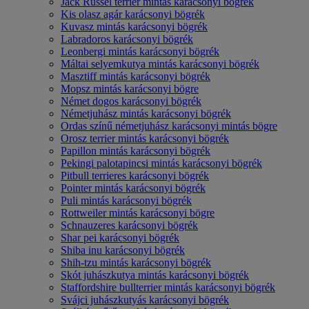
Jack Russel terrier mintás karácsonyi bögrék
Kis olasz agár karácsonyi bögrék
Kuvasz mintás karácsonyi bögrék
Labradoros karácsonyi bögrék
Leonbergi mintás karácsonyi bögrék
Máltai selyemkutya mintás karácsonyi bögrék
Masztiff mintás karácsonyi bögrék
Mopsz mintás karácsonyi bögre
Német dogos karácsonyi bögrék
Németjuhász mintás karácsonyi bögrék
Ordas színű németjuhász karácsonyi mintás bögre
Orosz terrier mintás karácsonyi bögrék
Papillon mintás karácsonyi bögrék
Pekingi palotapincsi mintás karácsonyi bögrék
Pitbull terrieres karácsonyi bögrék
Pointer mintás karácsonyi bögrék
Puli mintás karácsonyi bögrék
Rottweiler mintás karácsonyi bögre
Schnauzeres karácsonyi bögrék
Shar pei karácsonyi bögrék
Shiba inu karácsonyi bögrék
Shih-tzu mintás karácsonyi bögrék
Skót juhászkutya mintás karácsonyi bögrék
Staffordshire bullterrier mintás karácsonyi bögrék
Svájci juhászkutyás karácsonyi bögrék