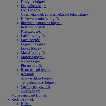
Designer bögrék
Fényképes bögre
Focis bögrék
Gyermekeknek és gyermeklelkű felnőtteknek
Halloween mintás bögrék
Illusztrált panoráma bögrék
Indiános bögrék
Klasszikusok
Lajháros bögrék
Latte bögrék
Logózott bögrék
Lovas bögrék
Macskás bögrék
Morcica bögrék
Neves bögre
Pin-up bögrék
Retro jellegű bögrék
Rovarok
Szarkasztikus bögrék
Tengerimalacos bögrék
Vagány nagyszülők
Vicces bögre
Mutass mindent Bögrék
Kedvenceknek
Biléták