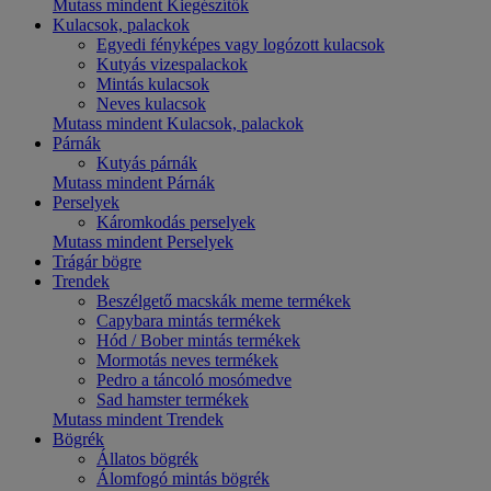
Mutass mindent Kiegészítők
Kulacsok, palackok
Egyedi fényképes vagy logózott kulacsok
Kutyás vizespalackok
Mintás kulacsok
Neves kulacsok
Mutass mindent Kulacsok, palackok
Párnák
Kutyás párnák
Mutass mindent Párnák
Perselyek
Káromkodás perselyek
Mutass mindent Perselyek
Trágár bögre
Trendek
Beszélgető macskák meme termékek
Capybara mintás termékek
Hód / Bober mintás termékek
Mormotás neves termékek
Pedro a táncoló mosómedve
Sad hamster termékek
Mutass mindent Trendek
Bögrék
Állatos bögrék
Álomfogó mintás bögrék