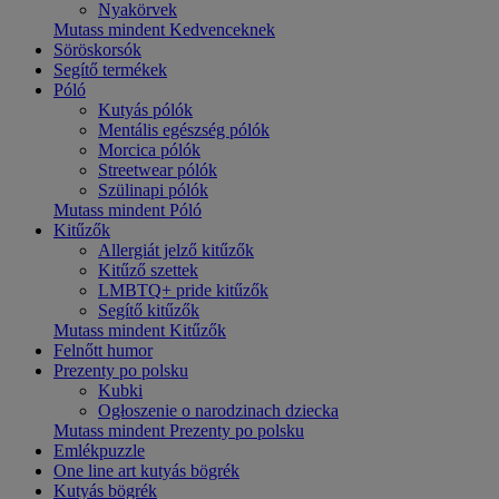
Nyakörvek
Mutass mindent Kedvenceknek
Söröskorsók
Segítő termékek
Póló
Kutyás pólók
Mentális egészség pólók
Morcica pólók
Streetwear pólók
Szülinapi pólók
Mutass mindent Póló
Kitűzők
Allergiát jelző kitűzők
Kitűző szettek
LMBTQ+ pride kitűzők
Segítő kitűzők
Mutass mindent Kitűzők
Felnőtt humor
Prezenty po polsku
Kubki
Ogłoszenie o narodzinach dziecka
Mutass mindent Prezenty po polsku
Emlékpuzzle
One line art kutyás bögrék
Kutyás bögrék