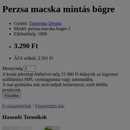
Perzsa macska mintás bögre
Gyártó:
Tangerine Design
Model: perzsa-macska-bogre-1
Elérhetőség: 1000
3.290 Ft
ÁFA nélkül: 2.591 Ft
Mennyiség
A kosár jelenlegi értékével még 15 000 Ft hiányzik az ingyenes
szállításhoz MPL csomagpontra vagy automatába.
A mai gyártásba már nem tudjuk beütemezni, ezért hétfőn
postázzuk.
Kosárba
0 visszajelzések
/
Visszajelzés írás
Hasonló Termékek