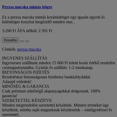
Perzsa macska mintás bögre
Ez a perzsa macska mintás kerámiabögre egy igazán egyedi és
különleges konyhai kiegészítő minden mac..
3.290 Ft
ÁFA nélkül: 2.591 Ft
Kosárba
Címkék:
perzsa macska
INGYENES SZÁLLÍTÁS
Ingyenesen szállítunk minden 15 000 Ft feletti kosár értékű rendelést
csomagautomatába. Gyártás és szállítás: 1-2 munkanap.
BIZTONSÁGOS FIZETÉS
Rendeléskor biztonságosan fizethetsz bankkártyáddal.
Adataid védettek!
MINŐSÉG & GARANCIA
Csak prémium minőségű alapanyagokkal dolgozunk. 100%
garancia!
SZERETETTEL KÉSZÍTVE
Minden megrendelést szeretettel készítünk. Minden terméket úgy
készítünk, mintha saját magunknak készítenénk – odafigyeléssel és
szeretettel.