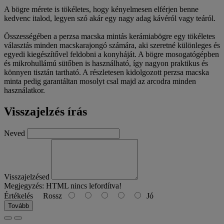
A bögre mérete is tökéletes, hogy kényelmesen elférjen benne
kedvenc italod, legyen szó akár egy nagy adag kávéról vagy teáról.
Összességében a perzsa macska mintás kerámiabögre egy tökéletes
választás minden macskarajongó számára, aki szeretné különleges és
egyedi kiegészítővel feldobni a konyháját. A bögre mosogatógépben
és mikrohullámú sütőben is használható, így nagyon praktikus és
könnyen tisztán tartható. A részletesen kidolgozott perzsa macska
minta pedig garantáltan mosolyt csal majd az arcodra minden
használatkor.
Visszajelzés írás
Neved
Visszajelzésed
Megjegyzés:
HTML nincs lefordítva!
Értékelés
Rossz
Jó
Tovább