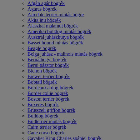
Afgán agár bögrék
Agaras bögrék
Airedale terrier mintás bögre
Akita inu bögrék
Alaszkai malamut bögrék
Amerikai bulldog mintás bögrék
Ausztrál juhászkutya bögrék
Basset hound mintás bögrék
Beagle bögrék
Belga juhász - malinois mintás bögrék
Bernáthegyi bögrék
Berni pásztor bögrék
Bichon bögrék
Biewer terrier bögrék
Bobtail bögrék
Bordeaux-i dog bögrék
Border collie bögrék
Boston terrier bögrék
Boxeres bögrék
Brüsszeli griffon bögrék
Bulldog bögrék
Bullterrier mintás bögrék
Cairn terrier bögrék
Cane corso bögrék
Cavalier King Charles spániel bögrék