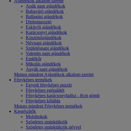
Ajándékok alkalom szerint
Apák napi ajándékok
Babaváró ajándékok
Ballagási ajándékok
Diplomaosztó
Esküvői ajándékok
Karácsonyi ajándékok
Köszönőajándékok
Névnapi ajándékok
Születésnapi ajándékok
Valentin napi ajándékok
Emlékőr
Mikulás ajándékok
Anyák napi ajándékok
Mutass mindent Ajándékok alkalom szerint
Fényképes termékek
Egyedi fényképes puzzle
Fényképes egéralátét
Fényképes karácsonyfadísz - 8cm gömb
Fényképes kőtábla
Mutass mindent Fényképes termékek
Kiegészítők
Mobiltokok
Szögletes sminktükrök
Szögletes sminktükrök névvel