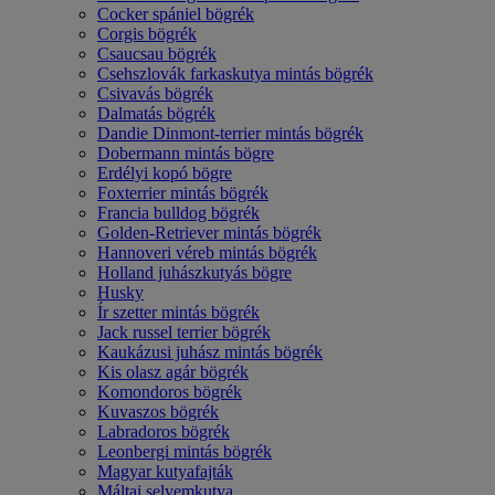
Cocker spániel bögrék
Corgis bögrék
Csaucsau bögrék
Csehszlovák farkaskutya mintás bögrék
Csivavás bögrék
Dalmatás bögrék
Dandie Dinmont-terrier mintás bögrék
Dobermann mintás bögre
Erdélyi kopó bögre
Foxterrier mintás bögrék
Francia bulldog bögrék
Golden-Retriever mintás bögrék
Hannoveri véreb mintás bögrék
Holland juhászkutyás bögre
Husky
Ír szetter mintás bögrék
Jack russel terrier bögrék
Kaukázusi juhász mintás bögrék
Kis olasz agár bögrék
Komondoros bögrék
Kuvaszos bögrék
Labradoros bögrék
Leonbergi mintás bögrék
Magyar kutyafajták
Máltai selyemkutya