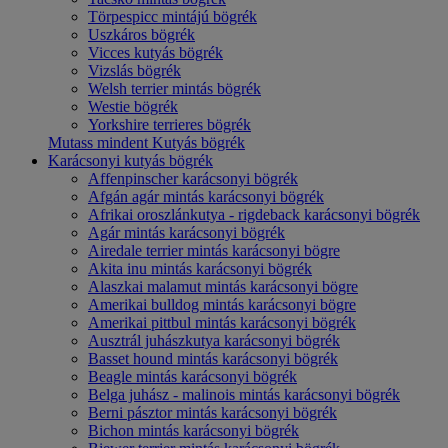
Törpespicc mintájú bögrék
Uszkáros bögrék
Vicces kutyás bögrék
Vizslás bögrék
Welsh terrier mintás bögrék
Westie bögrék
Yorkshire terrieres bögrék
Mutass mindent Kutyás bögrék
Karácsonyi kutyás bögrék
Affenpinscher karácsonyi bögrék
Afgán agár mintás karácsonyi bögrék
Afrikai oroszlánkutya - rigdeback karácsonyi bögrék
Agár mintás karácsonyi bögrék
Airedale terrier mintás karácsonyi bögre
Akita inu mintás karácsonyi bögrék
Alaszkai malamut mintás karácsonyi bögre
Amerikai bulldog mintás karácsonyi bögre
Amerikai pittbul mintás karácsonyi bögrék
Ausztrál juhászkutya karácsonyi bögrék
Basset hound mintás karácsonyi bögrék
Beagle mintás karácsonyi bögrék
Belga juhász - malinois mintás karácsonyi bögrék
Berni pásztor mintás karácsonyi bögrék
Bichon mintás karácsonyi bögrék