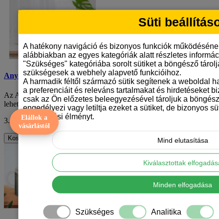
Süti beállítás
A hatékony navigáció és bizonyos funkciók működéséne
alábbiakban az egyes kategóriák alatt részletes informáci
"Szükséges" kategóriába sorolt sütiket a böngésző tárol
szükségesek a webhely alapvető funkcióihoz.
Anyák napi gyerekrajzos, fényképes bögre
A harmadik féltől származó sütik segítenek a weboldal 
a preferenciáit és releváns tartalmakat és hirdetéseket b
Az Anyák napja egy különleges alkalom, amely minden évben
csak az Ön előzetes beleegyezésével tároljuk a böngész
lehetőséget ad arra, hogy kifejezzük szere..
engedélyezi vagy letiltja ezeket a sütiket, de bizonyos süt
böngészési élményt.
Elállok a
3.290 Ft
ÁFA nélkül: 2.591 Ft
vásárlástól
Kosárba
Mind elutasítása
Kiválasztottak elfogadá
Minden elfogadása
Szükséges
Analitika