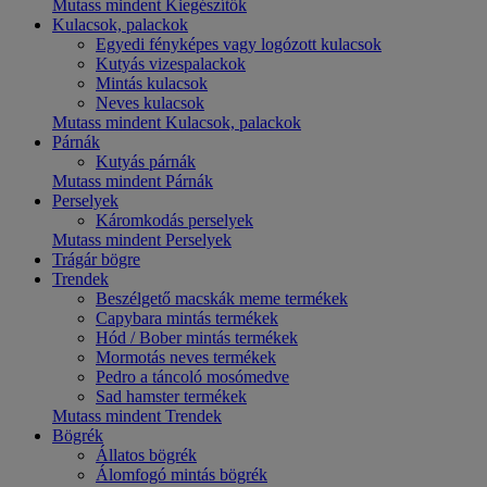
Mutass mindent Kiegészítők
Kulacsok, palackok
Egyedi fényképes vagy logózott kulacsok
Kutyás vizespalackok
Mintás kulacsok
Neves kulacsok
Mutass mindent Kulacsok, palackok
Párnák
Kutyás párnák
Mutass mindent Párnák
Perselyek
Káromkodás perselyek
Mutass mindent Perselyek
Trágár bögre
Trendek
Beszélgető macskák meme termékek
Capybara mintás termékek
Hód / Bober mintás termékek
Mormotás neves termékek
Pedro a táncoló mosómedve
Sad hamster termékek
Mutass mindent Trendek
Bögrék
Állatos bögrék
Álomfogó mintás bögrék