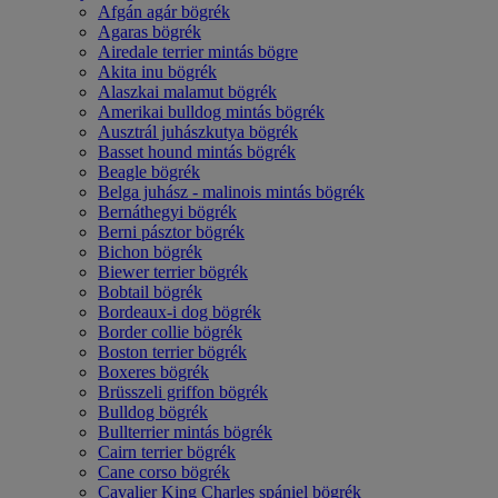
Afgán agár bögrék
Agaras bögrék
Airedale terrier mintás bögre
Akita inu bögrék
Alaszkai malamut bögrék
Amerikai bulldog mintás bögrék
Ausztrál juhászkutya bögrék
Basset hound mintás bögrék
Beagle bögrék
Belga juhász - malinois mintás bögrék
Bernáthegyi bögrék
Berni pásztor bögrék
Bichon bögrék
Biewer terrier bögrék
Bobtail bögrék
Bordeaux-i dog bögrék
Border collie bögrék
Boston terrier bögrék
Boxeres bögrék
Brüsszeli griffon bögrék
Bulldog bögrék
Bullterrier mintás bögrék
Cairn terrier bögrék
Cane corso bögrék
Cavalier King Charles spániel bögrék