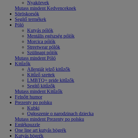
Nyakörvek
Mutass mindent Kedvenceknek
Söröskorsók
Segítő termékek
Póló
Kutyás pólók
Mentális egészség pólók
Morcica pólók
Streetwear pólók
Szülinapi pólók
Mutass mindent Póló
Kitűzők
Allergiát jelző kitűzők
Kitűző szettek
LMBTQ+ pride kitűzők
Segítő kitűzők
Mutass mindent Kitűzők
Felnőtt humor
Prezenty po polsku
Kubki
Ogłoszenie o narodzinach dziecka
Mutass mindent Prezenty po polsku
Emlékpuzzle
One line art kutyás bögrék
Kutyás bögrék