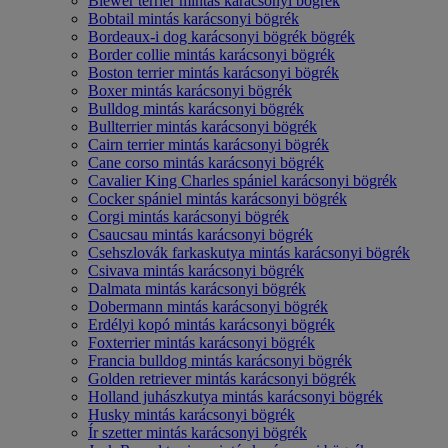
Biewer terrier mintás karácsonyi bögrék
Bobtail mintás karácsonyi bögrék
Bordeaux-i dog karácsonyi bögrék bögrék
Border collie mintás karácsonyi bögrék
Boston terrier mintás karácsonyi bögrék
Boxer mintás karácsonyi bögrék
Bulldog mintás karácsonyi bögrék
Bullterrier mintás karácsonyi bögrék
Cairn terrier mintás karácsonyi bögrék
Cane corso mintás karácsonyi bögrék
Cavalier King Charles spániel karácsonyi bögrék
Cocker spániel mintás karácsonyi bögrék
Corgi mintás karácsonyi bögrék
Csaucsau mintás karácsonyi bögrék
Csehszlovák farkaskutya mintás karácsonyi bögrék
Csivava mintás karácsonyi bögrék
Dalmata mintás karácsonyi bögrék
Dobermann mintás karácsonyi bögrék
Erdélyi kopó mintás karácsonyi bögrék
Foxterrier mintás karácsonyi bögrék
Francia bulldog mintás karácsonyi bögrék
Golden retriever mintás karácsonyi bögrék
Holland juhászkutya mintás karácsonyi bögrék
Husky mintás karácsonyi bögrék
Ír szetter mintás karácsonyi bögrék