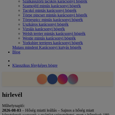
Szálkásszőrű tacskós karácsonyi bögrék
Szamojéd mintás karácsonyi bögrék
Tacskó mintás karácsonyi bögrék
Törpe pincser mintás karácsonyi bögrék
Törpespicc mintás karácsonyi bögrék
Uszkáros karácsonyi bögrék
Vizslás karácsonyi bögrék
Welsh terrier mintás karácsonyi bögrék
Westie mintás karácsonyi bögrék
Yorkshire terrieres karácsonyi bögrék
Mutass mindent Karácsonyi kutyás bögrék
Blog
Klasszikus fényképes bögre
hírlevél
Műhelynapló:
2026-08-03
– Hőség miatti leállás – Sajnos a hőség miatt
kénytelenek vagyunk a gyártást szüneteltetni, mert a hőprések 180