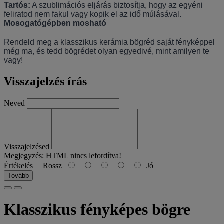
Tartós:
A szublimációs eljárás biztosítja, hogy az egyéni
feliratod nem fakul vagy kopik el az idő múlásával.
Mosogatógépben mosható
Rendeld meg a klasszikus kerámia bögréd saját fényképpel
még ma, és tedd bögrédet olyan egyedivé, mint amilyen te
vagy!
Visszajelzés írás
Neved
Visszajelzésed
Megjegyzés:
HTML nincs lefordítva!
Értékelés
Rossz
Jó
Tovább
Klasszikus fényképes bögre