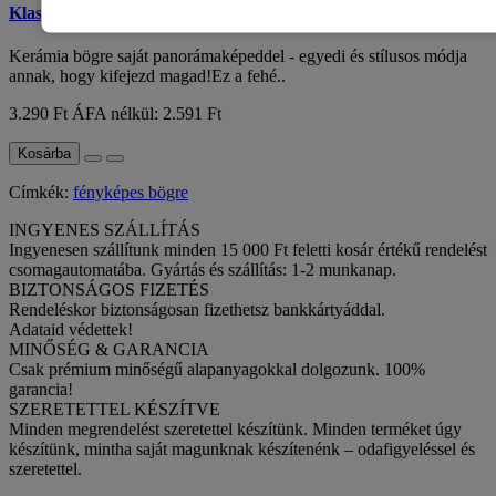
Klasszikus bögre panoráma fotóval
Kerámia bögre saját panorámaképeddel - egyedi és stílusos módja
annak, hogy kifejezd magad!Ez a fehé..
3.290 Ft
ÁFA nélkül: 2.591 Ft
Kosárba
Címkék:
fényképes bögre
INGYENES SZÁLLÍTÁS
Ingyenesen szállítunk minden 15 000 Ft feletti kosár értékű rendelést
csomagautomatába. Gyártás és szállítás: 1-2 munkanap.
BIZTONSÁGOS FIZETÉS
Rendeléskor biztonságosan fizethetsz bankkártyáddal.
Adataid védettek!
MINŐSÉG & GARANCIA
Csak prémium minőségű alapanyagokkal dolgozunk. 100%
garancia!
SZERETETTEL KÉSZÍTVE
Minden megrendelést szeretettel készítünk. Minden terméket úgy
készítünk, mintha saját magunknak készítenénk – odafigyeléssel és
szeretettel.