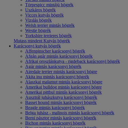
Törpespicc mintájú bögrék
Uszkáros bögrék
Vicces kutyás bögrék
Vizslás bögrék
Welsh terrier mintás bögrék
Westie bögrék
Yorkshire terrieres bögrék
Mutass mindent Kutyás bögrék
Karácsonyi kutyás bögrék
Affenpinscher karácsonyi bögrék
Afgán agár mintás karácsonyi bögrék
Afrikai oroszlánkutya - rigdeback karácsonyi bögrék
Agár mintás karácsonyi bögrék
Airedale terrier mintás karácsonyi bögre
Akita inu mintás karácsonyi bögrék
Alaszkai malamut mintás karácsonyi bögre
Amerikai bulldog mintás karácsonyi bögre
Amerikai pittbul mintás karácsonyi bögrék
Ausztrál juhászkutya karácsonyi bögrék
Basset hound mintás karácsonyi bögrék
Beagle mintás karácsonyi bögrék
Belga juhász - malinois mintás karácsonyi bögrék
Berni pásztor mintás karácsonyi bögrék
Bichon mintás karácsonyi bögrék