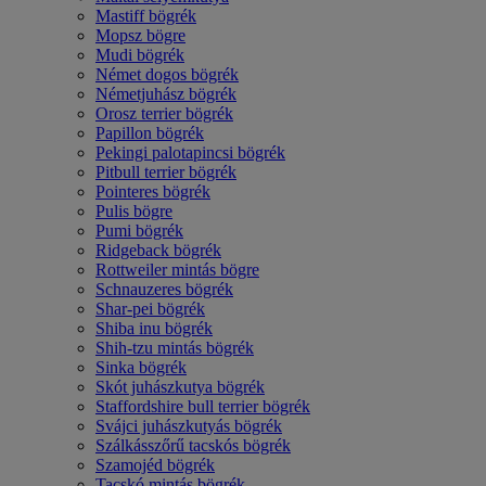
Mastiff bögrék
Mopsz bögre
Mudi bögrék
Német dogos bögrék
Németjuhász bögrék
Orosz terrier bögrék
Papillon bögrék
Pekingi palotapincsi bögrék
Pitbull terrier bögrék
Pointeres bögrék
Pulis bögre
Pumi bögrék
Ridgeback bögrék
Rottweiler mintás bögre
Schnauzeres bögrék
Shar-pei bögrék
Shiba inu bögrék
Shih-tzu mintás bögrék
Sinka bögrék
Skót juhászkutya bögrék
Staffordshire bull terrier bögrék
Svájci juhászkutyás bögrék
Szálkásszőrű tacskós bögrék
Szamojéd bögrék
Tacskó mintás bögrék