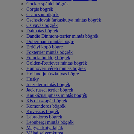
Cocker spániel bögrék
Corgis bögrék
Csaucsau bögrék
Csehszlovák farkaskutya mintás bögrék
Csivavás bögrék
Dalmatás bögrék
Dandie Dinmont-terrier mintás bögrék
Dobermann mintás bögre
Erdélyi kopó bögre
Foxterrier mintás bögrék
Francia bulldog bögrék
Golden-Retriever mintás bögrék
Hannoveri véreb mintás bögrék
Holland juhászkutyás bögre
Husky
Ír szetter mintás bögrék
Jack russel terrier bögrék
Kaukázusi juhász mintás bögrék
Kis olasz agár bögrék
Komondoros bögrék
Kuvaszos bögrék
Labradoros bögrék
Leonbergi mintás bögrék
Magyar kutyafajták
Máltai selyemkutya