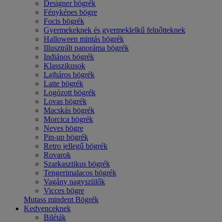
Designer bögrék
Fényképes bögre
Focis bögrék
Gyermekeknek és gyermeklelkű felnőtteknek
Halloween mintás bögrék
Illusztrált panoráma bögrék
Indiános bögrék
Klasszikusok
Lajháros bögrék
Latte bögrék
Logózott bögrék
Lovas bögrék
Macskás bögrék
Morcica bögrék
Neves bögre
Pin-up bögrék
Retro jellegű bögrék
Rovarok
Szarkasztikus bögrék
Tengerimalacos bögrék
Vagány nagyszülők
Vicces bögre
Mutass mindent Bögrék
Kedvenceknek
Biléták