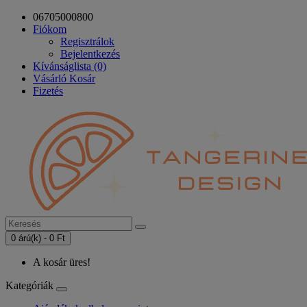
06705000800
Fiókom
Regisztrálok
Bejelentkezés
Kívánságlista (0)
Vásárló Kosár
Fizetés
0 árú(k) - 0 Ft
A kosár üres!
Kategóriák