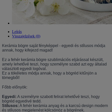
Leírás
Visszajelzések (0)
Kerámia bögre saját fényképpel - egyedi és stílusos módja
annak, hogy kifejezd magad!
Ez a fehér kerámia bögre szublimációs eljárással készült,
amely lehetővé teszi, hogy személyre szabd azt egy általad
választott egyedi logóval.
Ez a tökéletes módja annak, hogy a bögréd kitűnjön a
tömegből!
Főbb előnyök:
Egyedi:
A személyre szabott felirat lehetővé teszi, hogy
bögréd egyedivé tedd.
Stílusos:
A fehér kerámia anyag és a karcsú design modern
és stílusos megjelenést kölcsönöz a bögrének.