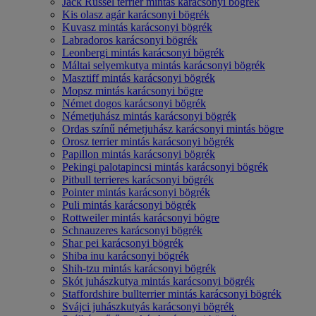
Jack Russel terrier mintás karácsonyi bögrék
Kis olasz agár karácsonyi bögrék
Kuvasz mintás karácsonyi bögrék
Labradoros karácsonyi bögrék
Leonbergi mintás karácsonyi bögrék
Máltai selyemkutya mintás karácsonyi bögrék
Masztiff mintás karácsonyi bögrék
Mopsz mintás karácsonyi bögre
Német dogos karácsonyi bögrék
Németjuhász mintás karácsonyi bögrék
Ordas színű németjuhász karácsonyi mintás bögre
Orosz terrier mintás karácsonyi bögrék
Papillon mintás karácsonyi bögrék
Pekingi palotapincsi mintás karácsonyi bögrék
Pitbull terrieres karácsonyi bögrék
Pointer mintás karácsonyi bögrék
Puli mintás karácsonyi bögrék
Rottweiler mintás karácsonyi bögre
Schnauzeres karácsonyi bögrék
Shar pei karácsonyi bögrék
Shiba inu karácsonyi bögrék
Shih-tzu mintás karácsonyi bögrék
Skót juhászkutya mintás karácsonyi bögrék
Staffordshire bullterrier mintás karácsonyi bögrék
Svájci juhászkutyás karácsonyi bögrék