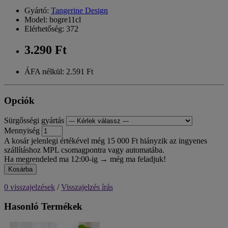
Gyártó:
Tangerine Design
Model: bogre11cl
Elérhetőség: 372
3.290 Ft
ÁFA nélkül: 2.591 Ft
Opciók
Sürgősségi gyártás
Mennyiség
A kosár jelenlegi értékével még 15 000 Ft hiányzik az ingyenes
szállításhoz MPL csomagpontra vagy automatába.
Ha megrendeled ma 12:00-ig → még ma feladjuk!
Kosárba
0 visszajelzések
/
Visszajelzés írás
Hasonló Termékek