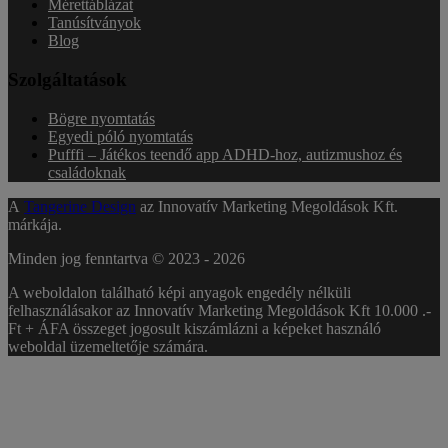
Mérettáblázat
Tanúsítványok
Blog
Szolgáltatások
Bögre nyomtatás
Egyedi póló nyomtatás
Pufffi – Játékos teendő app ADHD-hoz, autizmushoz és
családoknak
A
Tangerine Design
az Innovatív Marketing Megoldások Kft.
márkája.
Minden jog fenntartva © 2023 -
2026
A weboldalon található képi anyagok engedély nélküli
felhasználásakor az Innovatív Marketing Megoldások Kft 10.000 .-
Ft + ÁFA összeget jogosult kiszámlázni a képeket használó
weboldal üzemeltetője számára.