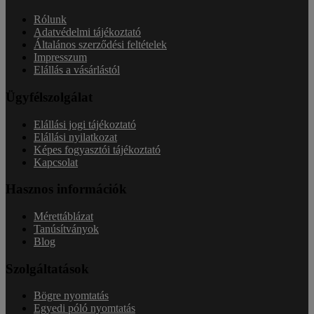
Rólunk
Adatvédelmi tájékoztató
Általános szerződési feltételek
Impresszum
Elállás a vásárlástól
Ügyfélszolgálat
Elállási jogi tájékoztató
Elállási nyilatkozat
Képes fogyasztói tájékoztató
Kapcsolat
Hasznos információk
Mérettáblázat
Tanúsítványok
Blog
Szolgáltatások
Bögre nyomtatás
Egyedi póló nyomtatás