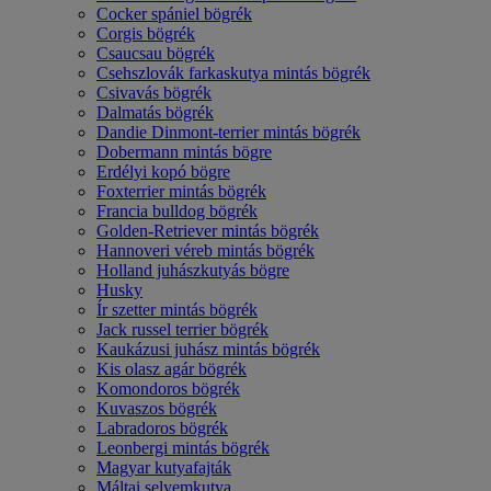
Cocker spániel bögrék
Corgis bögrék
Csaucsau bögrék
Csehszlovák farkaskutya mintás bögrék
Csivavás bögrék
Dalmatás bögrék
Dandie Dinmont-terrier mintás bögrék
Dobermann mintás bögre
Erdélyi kopó bögre
Foxterrier mintás bögrék
Francia bulldog bögrék
Golden-Retriever mintás bögrék
Hannoveri véreb mintás bögrék
Holland juhászkutyás bögre
Husky
Ír szetter mintás bögrék
Jack russel terrier bögrék
Kaukázusi juhász mintás bögrék
Kis olasz agár bögrék
Komondoros bögrék
Kuvaszos bögrék
Labradoros bögrék
Leonbergi mintás bögrék
Magyar kutyafajták
Máltai selyemkutya