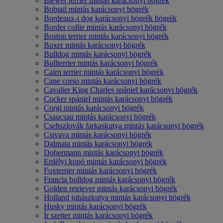
Biewer terrier mintás karácsonyi bögrék
Bobtail mintás karácsonyi bögrék
Bordeaux-i dog karácsonyi bögrék bögrék
Border collie mintás karácsonyi bögrék
Boston terrier mintás karácsonyi bögrék
Boxer mintás karácsonyi bögrék
Bulldog mintás karácsonyi bögrék
Bullterrier mintás karácsonyi bögrék
Cairn terrier mintás karácsonyi bögrék
Cane corso mintás karácsonyi bögrék
Cavalier King Charles spániel karácsonyi bögrék
Cocker spániel mintás karácsonyi bögrék
Corgi mintás karácsonyi bögrék
Csaucsau mintás karácsonyi bögrék
Csehszlovák farkaskutya mintás karácsonyi bögrék
Csivava mintás karácsonyi bögrék
Dalmata mintás karácsonyi bögrék
Dobermann mintás karácsonyi bögrék
Erdélyi kopó mintás karácsonyi bögrék
Foxterrier mintás karácsonyi bögrék
Francia bulldog mintás karácsonyi bögrék
Golden retriever mintás karácsonyi bögrék
Holland juhászkutya mintás karácsonyi bögrék
Husky mintás karácsonyi bögrék
Ír szetter mintás karácsonyi bögrék