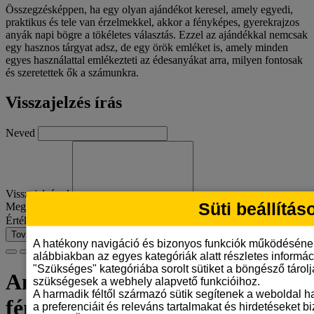
Összegzésképpen, ha egy olyan ajándékot keresel, amely egyedi,
praktikus és tele van érzelmekkel, akkor a fényképes, gyerekrajzos
anyák napi bögre a tökéletes választás. Ezzel az ajándékkal nemcsak
egy hasznos tárgyat adsz, de egy örök emléket is, amely minden
egyes használattal emlékezteti az édesanyákat arra, milyen fontosak
és szeretettek ők a számunkra.
Visszajelzés írás
Neved
Visszajelzésed
Süti beállítás
Megjegyzés:
HTML nincs lefordítva!
Értékelés
Rossz
Jó
Tovább
A hatékony navigáció és bizonyos funkciók működéséne
alábbiakban az egyes kategóriák alatt részletes informáci
"Szükséges" kategóriába sorolt sütiket a böngésző tárol
Anyák napi gyerekrajzos,
szükségesek a webhely alapvető funkcióihoz.
A harmadik féltől származó sütik segítenek a weboldal 
fényképes bögre
a preferenciáit és releváns tartalmakat és hirdetéseket b