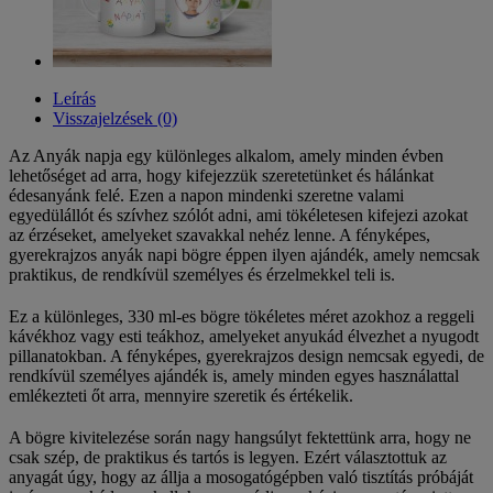
Leírás
Visszajelzések (0)
Az Anyák napja egy különleges alkalom, amely minden évben
lehetőséget ad arra, hogy kifejezzük szeretetünket és hálánkat
édesanyánk felé. Ezen a napon mindenki szeretne valami
egyedülállót és szívhez szólót adni, ami tökéletesen kifejezi azokat
az érzéseket, amelyeket szavakkal nehéz lenne. A fényképes,
gyerekrajzos anyák napi bögre éppen ilyen ajándék, amely nemcsak
praktikus, de rendkívül személyes és érzelmekkel teli is.
Ez a különleges, 330 ml-es bögre tökéletes méret azokhoz a reggeli
kávékhoz vagy esti teákhoz, amelyeket anyukád élvezhet a nyugodt
pillanatokban. A fényképes, gyerekrajzos design nemcsak egyedi, de
rendkívül személyes ajándék is, amely minden egyes használattal
emlékezteti őt arra, mennyire szeretik és értékelik.
A bögre kivitelezése során nagy hangsúlyt fektettünk arra, hogy ne
csak szép, de praktikus és tartós is legyen. Ezért választottuk az
anyagát úgy, hogy az állja a mosogatógépben való tisztítás próbáját