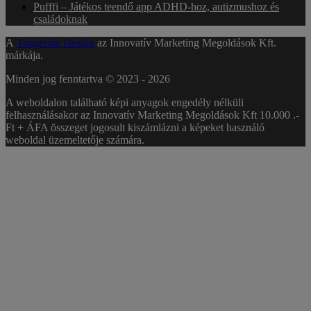
Pufffi – Játékos teendő app ADHD-hoz, autizmushoz és
családoknak
A
Tangerine Design
az Innovatív Marketing Megoldások Kft.
márkája.
Minden jog fenntartva © 2023 -
2026
A weboldalon található képi anyagok engedély nélküli
felhasználásakor az Innovatív Marketing Megoldások Kft 10.000 .-
Ft + ÁFA összeget jogosult kiszámlázni a képeket használó
weboldal üzemeltetője számára.