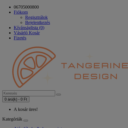
06705000800
Fiókom
Regisztrálok
Bejelentkezés
Kívánságlista (0)
Vásárló Kosár
Fizetés
0 árú(k) - 0 Ft
A kosár üres!
Kategóriák