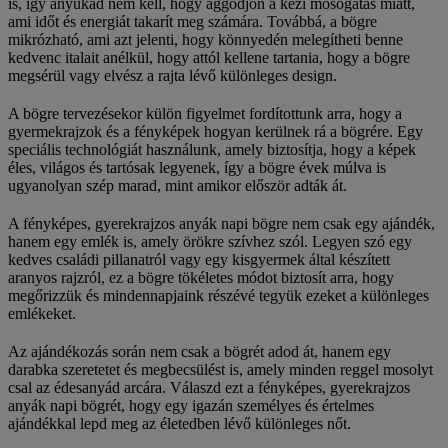
is, így anyukád nem kell, hogy aggódjon a kézi mosogatás miatt,
ami időt és energiát takarít meg számára. Továbbá, a bögre
mikrózható, ami azt jelenti, hogy könnyedén melegítheti benne
kedvenc italait anélkül, hogy attól kellene tartania, hogy a bögre
megsérül vagy elvész a rajta lévő különleges design.
A bögre tervezésekor külön figyelmet fordítottunk arra, hogy a
gyermekrajzok és a fényképek hogyan kerülnek rá a bögrére. Egy
speciális technológiát használunk, amely biztosítja, hogy a képek
éles, világos és tartósak legyenek, így a bögre évek múlva is
ugyanolyan szép marad, mint amikor először adták át.
A fényképes, gyerekrajzos anyák napi bögre nem csak egy ajándék,
hanem egy emlék is, amely örökre szívhez szól. Legyen szó egy
kedves családi pillanatról vagy egy kisgyermek által készített
aranyos rajzról, ez a bögre tökéletes módot biztosít arra, hogy
megőrizzük és mindennapjaink részévé tegyük ezeket a különleges
emlékeket.
Az ajándékozás során nem csak a bögrét adod át, hanem egy
darabka szeretetet és megbecsülést is, amely minden reggel mosolyt
csal az édesanyád arcára. Válaszd ezt a fényképes, gyerekrajzos
anyák napi bögrét, hogy egy igazán személyes és értelmes
ajándékkal lepd meg az életedben lévő különleges nőt.