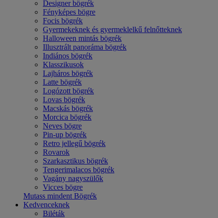
Designer bögrék
Fényképes bögre
Focis bögrék
Gyermekeknek és gyermeklelkű felnőtteknek
Halloween mintás bögrék
Illusztrált panoráma bögrék
Indiános bögrék
Klasszikusok
Lajháros bögrék
Latte bögrék
Logózott bögrék
Lovas bögrék
Macskás bögrék
Morcica bögrék
Neves bögre
Pin-up bögrék
Retro jellegű bögrék
Rovarok
Szarkasztikus bögrék
Tengerimalacos bögrék
Vagány nagyszülők
Vicces bögre
Mutass mindent Bögrék
Kedvenceknek
Biléták