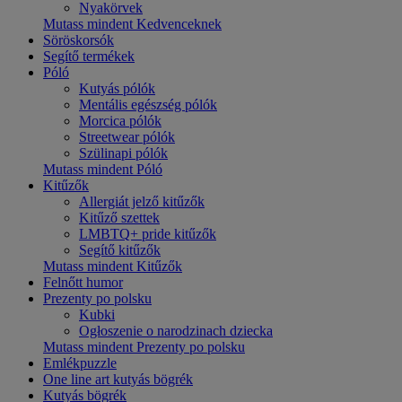
Nyakörvek
Mutass mindent Kedvenceknek
Söröskorsók
Segítő termékek
Póló
Kutyás pólók
Mentális egészség pólók
Morcica pólók
Streetwear pólók
Szülinapi pólók
Mutass mindent Póló
Kitűzők
Allergiát jelző kitűzők
Kitűző szettek
LMBTQ+ pride kitűzők
Segítő kitűzők
Mutass mindent Kitűzők
Felnőtt humor
Prezenty po polsku
Kubki
Ogłoszenie o narodzinach dziecka
Mutass mindent Prezenty po polsku
Emlékpuzzle
One line art kutyás bögrék
Kutyás bögrék