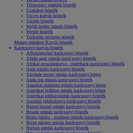
Törpespicc mintájú bögrék
Uszkáros bögrék
Vicces kutyás bögrék
Vizslás bögrék
Welsh terrier mintás bögrék
Westie bögrék
Yorkshire terrieres bögrék
Mutass mindent Kutyás bögrék
Karácsonyi kutyás bögrék
Affenpinscher karácsonyi bögrék
Afgán agár mintás karácsonyi bögrék
Afrikai oroszlánkutya - rigdeback karácsonyi bögrék
Agár mintás karácsonyi bögrék
Airedale terrier mintás karácsonyi bögre
Akita inu mintás karácsonyi bögrék
Alaszkai malamut mintás karácsonyi bögre
Amerikai bulldog mintás karácsonyi bögre
Amerikai pittbul mintás karácsonyi bögrék
Ausztrál juhászkutya karácsonyi bögrék
Basset hound mintás karácsonyi bögrék
Beagle mintás karácsonyi bögrék
Belga juhász - malinois mintás karácsonyi bögrék
Berni pásztor mintás karácsonyi bögrék
Bichon mintás karácsonyi bögrék