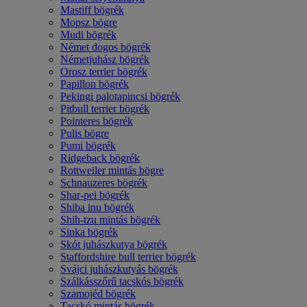
Mastiff bögrék
Mopsz bögre
Mudi bögrék
Német dogos bögrék
Németjuhász bögrék
Orosz terrier bögrék
Papillon bögrék
Pekingi palotapincsi bögrék
Pitbull terrier bögrék
Pointeres bögrék
Pulis bögre
Pumi bögrék
Ridgeback bögrék
Rottweiler mintás bögre
Schnauzeres bögrék
Shar-pei bögrék
Shiba inu bögrék
Shih-tzu mintás bögrék
Sinka bögrék
Skót juhászkutya bögrék
Staffordshire bull terrier bögrék
Svájci juhászkutyás bögrék
Szálkásszőrű tacskós bögrék
Szamojéd bögrék
Tacskó mintás bögrék