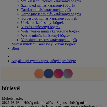
Szálkásszőrű tacskós karácsonyi bögrék
Szamojéd mintás karácsonyi bögrék
Tacskó mintás karácsonyi bögrék
Törpe pincser mintás karácsonyi bögrék
Törpespicc mintás karácsonyi bögrék
Uszkáros karácsonyi bögrék
Vizslás karácsonyi bögrék
Welsh terrier mintás karácsonyi bögrék
Westie mintás karácsonyi bögrék
Yorkshire terrieres karácsonyi bögrék
Mutass mindent Karácsonyi kutyás bögrék
Blog
Anyák napi gyerekrajzos, fényképes bögre
hírlevél
Műhelynapló:
2026-08-03
– Hőség miatti leállás – Sajnos a hőség miatt
kénytelenek vagyunk a gyártást szüneteltetni, mert a hőprések 180