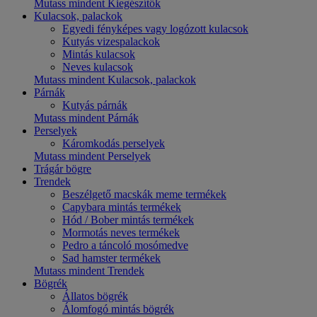
Mutass mindent Kiegészítők
Kulacsok, palackok
Egyedi fényképes vagy logózott kulacsok
Kutyás vizespalackok
Mintás kulacsok
Neves kulacsok
Mutass mindent Kulacsok, palackok
Párnák
Kutyás párnák
Mutass mindent Párnák
Perselyek
Káromkodás perselyek
Mutass mindent Perselyek
Trágár bögre
Trendek
Beszélgető macskák meme termékek
Capybara mintás termékek
Hód / Bober mintás termékek
Mormotás neves termékek
Pedro a táncoló mosómedve
Sad hamster termékek
Mutass mindent Trendek
Bögrék
Állatos bögrék
Álomfogó mintás bögrék