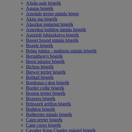
Afgán agár bögrék
Agaras bögrék
Airedale terrier mintás bögre
Akita inu bögrék
Alaszkai malamut bögrék
Amerikai bulldog mintás bögrék
Ausztrál juhászkutya bögrék
Basset hound mintás bögrék
Beagle bögrék
Belga juhász - malinois mintás bögrék
Bernáthegyi bögrék
Berni pásztor bögrék
Bichon bögrék
Biewer terrier bögrék
Bobtail bögrék
Bordeaux-i dog bögrék
Border collie bögrék
Boston terrier bögrék
Boxeres bögrék
Brüsszeli griffon bögrék
Bulldog bögrék
Bullterrier mintás bögrék
Cairn terrier bögrék
Cane corso bögrék
Cavalier King Charles spániel bögrék