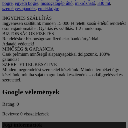
bögre
,
egyedi bögre
,
mosogatógép-álló
,
mikrózható
,
330 ml
,
személyes ajándék
,
emlékbögre
INGYENES SZÁLLÍTÁS
Ingyenesen szállítunk minden 15 000 Ft feletti kosár értékű rendelést
csomagautomatába. Gyártás és szállítás: 1-2 munkanap.
BIZTONSÁGOS FIZETÉS
Rendeléskor biztonságosan fizethetsz bankkártyáddal.
Adataid védettek!
MINŐSÉG & GARANCIA
Csak prémium minőségű alapanyagokkal dolgozunk. 100%
garancia!
SZERETETTEL KÉSZÍTVE
Minden megrendelést szeretettel készítünk. Minden terméket úgy
készítünk, mintha saját magunknak készítenénk – odafigyeléssel és
szeretettel.
Google vélemények
Rating: 0
Reviews: 0 visszajelzések
Jogi információk