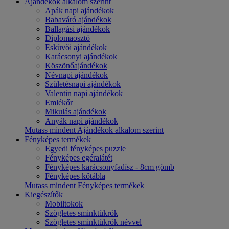
Ajándékok alkalom szerint
Apák napi ajándékok
Babaváró ajándékok
Ballagási ajándékok
Diplomaosztó
Esküvői ajándékok
Karácsonyi ajándékok
Köszönőajándékok
Névnapi ajándékok
Születésnapi ajándékok
Valentin napi ajándékok
Emlékőr
Mikulás ajándékok
Anyák napi ajándékok
Mutass mindent Ajándékok alkalom szerint
Fényképes termékek
Egyedi fényképes puzzle
Fényképes egéralátét
Fényképes karácsonyfadísz - 8cm gömb
Fényképes kőtábla
Mutass mindent Fényképes termékek
Kiegészítők
Mobiltokok
Szögletes sminktükrök
Szögletes sminktükrök névvel