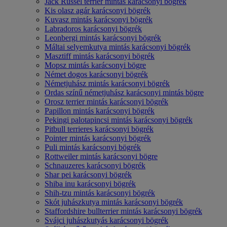
Jack Russel terrier mintás karácsonyi bögrék
Kis olasz agár karácsonyi bögrék
Kuvasz mintás karácsonyi bögrék
Labradoros karácsonyi bögrék
Leonbergi mintás karácsonyi bögrék
Máltai selyemkutya mintás karácsonyi bögrék
Masztiff mintás karácsonyi bögrék
Mopsz mintás karácsonyi bögre
Német dogos karácsonyi bögrék
Németjuhász mintás karácsonyi bögrék
Ordas színű németjuhász karácsonyi mintás bögre
Orosz terrier mintás karácsonyi bögrék
Papillon mintás karácsonyi bögrék
Pekingi palotapincsi mintás karácsonyi bögrék
Pitbull terrieres karácsonyi bögrék
Pointer mintás karácsonyi bögrék
Puli mintás karácsonyi bögrék
Rottweiler mintás karácsonyi bögre
Schnauzeres karácsonyi bögrék
Shar pei karácsonyi bögrék
Shiba inu karácsonyi bögrék
Shih-tzu mintás karácsonyi bögrék
Skót juhászkutya mintás karácsonyi bögrék
Staffordshire bullterrier mintás karácsonyi bögrék
Svájci juhászkutyás karácsonyi bögrék