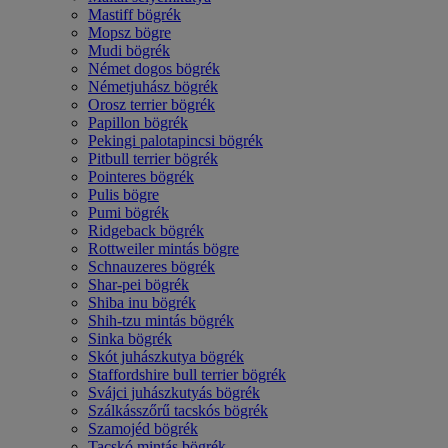
Mastiff bögrék
Mopsz bögre
Mudi bögrék
Német dogos bögrék
Németjuhász bögrék
Orosz terrier bögrék
Papillon bögrék
Pekingi palotapincsi bögrék
Pitbull terrier bögrék
Pointeres bögrék
Pulis bögre
Pumi bögrék
Ridgeback bögrék
Rottweiler mintás bögre
Schnauzeres bögrék
Shar-pei bögrék
Shiba inu bögrék
Shih-tzu mintás bögrék
Sinka bögrék
Skót juhászkutya bögrék
Staffordshire bull terrier bögrék
Svájci juhászkutyás bögrék
Szálkásszőrű tacskós bögrék
Szamojéd bögrék
Tacskó mintás bögrék