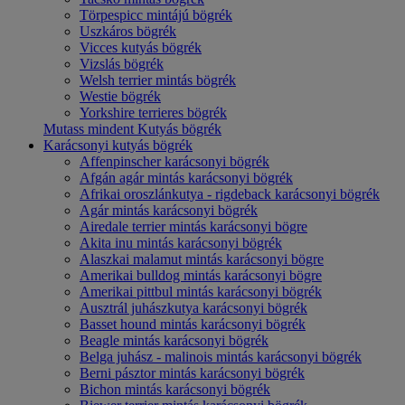
Törpespicc mintájú bögrék
Uszkáros bögrék
Vicces kutyás bögrék
Vizslás bögrék
Welsh terrier mintás bögrék
Westie bögrék
Yorkshire terrieres bögrék
Mutass mindent Kutyás bögrék
Karácsonyi kutyás bögrék
Affenpinscher karácsonyi bögrék
Afgán agár mintás karácsonyi bögrék
Afrikai oroszlánkutya - rigdeback karácsonyi bögrék
Agár mintás karácsonyi bögrék
Airedale terrier mintás karácsonyi bögre
Akita inu mintás karácsonyi bögrék
Alaszkai malamut mintás karácsonyi bögre
Amerikai bulldog mintás karácsonyi bögre
Amerikai pittbul mintás karácsonyi bögrék
Ausztrál juhászkutya karácsonyi bögrék
Basset hound mintás karácsonyi bögrék
Beagle mintás karácsonyi bögrék
Belga juhász - malinois mintás karácsonyi bögrék
Berni pásztor mintás karácsonyi bögrék
Bichon mintás karácsonyi bögrék