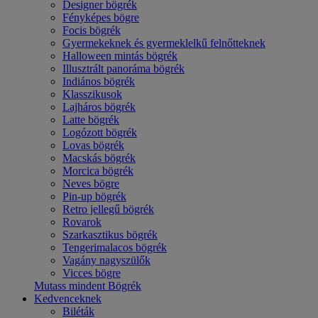
Designer bögrék
Fényképes bögre
Focis bögrék
Gyermekeknek és gyermeklelkű felnőtteknek
Halloween mintás bögrék
Illusztrált panoráma bögrék
Indiános bögrék
Klasszikusok
Lajháros bögrék
Latte bögrék
Logózott bögrék
Lovas bögrék
Macskás bögrék
Morcica bögrék
Neves bögre
Pin-up bögrék
Retro jellegű bögrék
Rovarok
Szarkasztikus bögrék
Tengerimalacos bögrék
Vagány nagyszülők
Vicces bögre
Mutass mindent Bögrék
Kedvenceknek
Biléták