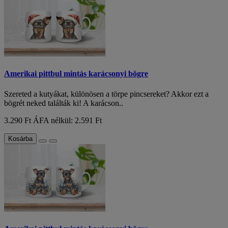
Amerikai pittbul mintás karácsonyi bögre
Szereted a kutyákat, különösen a törpe pincsereket? Akkor ezt a
bögrét neked találták ki! A karácson..
3.290 Ft
ÁFA nélkül: 2.591 Ft
Kosárba