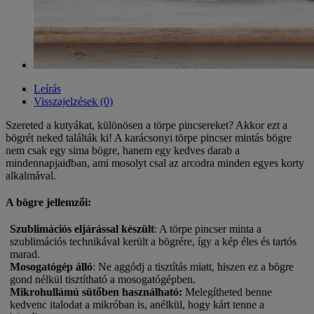
Leírás
Visszajelzések (0)
Szereted a kutyákat, különösen a törpe pincsereket? Akkor ezt a
bögrét neked találták ki! A karácsonyi törpe pincser mintás bögre
nem csak egy sima bögre, hanem egy kedves darab a
mindennapjaidban, ami mosolyt csal az arcodra minden egyes korty
alkalmával.
A bögre jellemzői:
Szublimációs eljárással készült
: A törpe pincser minta a
szublimációs technikával került a bögrére, így a kép éles és tartós
marad.
Mosogatógép álló
: Ne aggódj a tisztítás miatt, hiszen ez a bögre
gond nélkül tisztítható a mosogatógépben.
Mikrohullámú sütőben használható
:
Melegítheted benne
kedvenc italodat a mikróban is, anélkül, hogy kárt tenne a