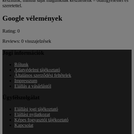
készítünk, mintha saját magunknak készítenénk – odafigyeléssel és
szeretettel.
Google vélemények
Rating: 0
Reviews: 0 visszajelzések
Jogi információk
Rólunk
Adatvédelmi tájékoztató
Általános szerződési feltételek
Impresszum
Elállás a vásárlástól
Ügyfélszolgálat
Elállási jogi tájékoztató
Elállási nyilatkozat
Képes fogyasztói tájékoztató
Kapcsolat