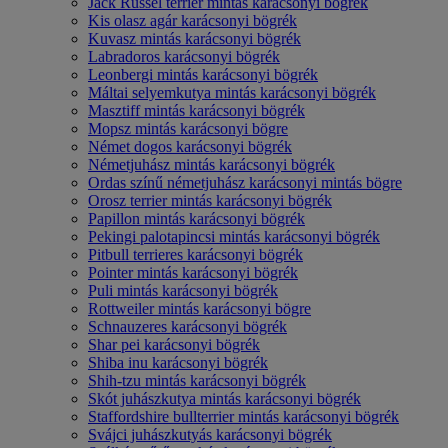
Jack Russel terrier mintás karácsonyi bögrék
Kis olasz agár karácsonyi bögrék
Kuvasz mintás karácsonyi bögrék
Labradoros karácsonyi bögrék
Leonbergi mintás karácsonyi bögrék
Máltai selyemkutya mintás karácsonyi bögrék
Masztiff mintás karácsonyi bögrék
Mopsz mintás karácsonyi bögre
Német dogos karácsonyi bögrék
Németjuhász mintás karácsonyi bögrék
Ordas színű németjuhász karácsonyi mintás bögre
Orosz terrier mintás karácsonyi bögrék
Papillon mintás karácsonyi bögrék
Pekingi palotapincsi mintás karácsonyi bögrék
Pitbull terrieres karácsonyi bögrék
Pointer mintás karácsonyi bögrék
Puli mintás karácsonyi bögrék
Rottweiler mintás karácsonyi bögre
Schnauzeres karácsonyi bögrék
Shar pei karácsonyi bögrék
Shiba inu karácsonyi bögrék
Shih-tzu mintás karácsonyi bögrék
Skót juhászkutya mintás karácsonyi bögrék
Staffordshire bullterrier mintás karácsonyi bögrék
Svájci juhászkutyás karácsonyi bögrék