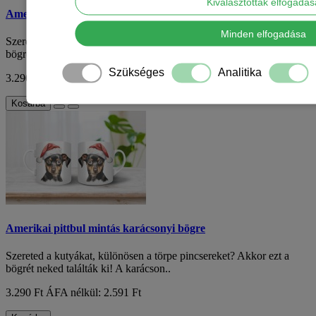
Kiválasztottak elfogadá
Amerikai pittbul mintás karácsonyi bögre
Minden elfogadása
Szereted a kutyákat, különösen a törpe pincsereket? Akkor ezt a
bögrét neked találták ki! A karácson..
Szükséges
Analitika
3.290 Ft
ÁFA nélkül: 2.591 Ft
Kosárba
Amerikai pittbul mintás karácsonyi bögre
Szereted a kutyákat, különösen a törpe pincsereket? Akkor ezt a
bögrét neked találták ki! A karácson..
3.290 Ft
ÁFA nélkül: 2.591 Ft