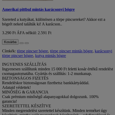
Amerikai pittbul mintás karácsonyi bögre
Szereted a kutyákat, különösen a törpe pincsereket? Akkor ezt a
bögrét neked találták ki! A karácson..
3.290 Ft
ÁFA nélkül: 2.591 Ft
Kosárba
Címkék:
törpe pincser bögre
,
törpe pincser mintás bögre
,
karácsonyi
törpe pincser bögre
,
kutya mintás bögre
INGYENES SZÁLLÍTÁS
Ingyenesen szállítunk minden 15 000 Ft feletti kosár értékű rendelést
csomagautomatába. Gyártás és szállítás: 1-2 munkanap.
BIZTONSÁGOS FIZETÉS
Rendeléskor biztonságosan fizethetsz bankkártyáddal.
Adataid védettek!
MINŐSÉG & GARANCIA
Csak prémium minőségű alapanyagokkal dolgozunk. 100%
garancia!
SZERETETTEL KÉSZÍTVE
Minden megrendelést szeretettel készítünk. Minden terméket úgy