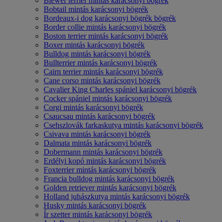
Biewer terrier mintás karácsonyi bögrék
Bobtail mintás karácsonyi bögrék
Bordeaux-i dog karácsonyi bögrék bögrék
Border collie mintás karácsonyi bögrék
Boston terrier mintás karácsonyi bögrék
Boxer mintás karácsonyi bögrék
Bulldog mintás karácsonyi bögrék
Bullterrier mintás karácsonyi bögrék
Cairn terrier mintás karácsonyi bögrék
Cane corso mintás karácsonyi bögrék
Cavalier King Charles spániel karácsonyi bögrék
Cocker spániel mintás karácsonyi bögrék
Corgi mintás karácsonyi bögrék
Csaucsau mintás karácsonyi bögrék
Csehszlovák farkaskutya mintás karácsonyi bögrék
Csivava mintás karácsonyi bögrék
Dalmata mintás karácsonyi bögrék
Dobermann mintás karácsonyi bögrék
Erdélyi kopó mintás karácsonyi bögrék
Foxterrier mintás karácsonyi bögrék
Francia bulldog mintás karácsonyi bögrék
Golden retriever mintás karácsonyi bögrék
Holland juhászkutya mintás karácsonyi bögrék
Husky mintás karácsonyi bögrék
Ír szetter mintás karácsonyi bögrék