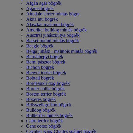
Afgán agár bögrék
Agaras bögrék
Airedale terrier mintás bögre
Akita inu bögrék
Alaszkai malamut bögrék
Amerikai bulldog mintás bögrék
Ausztrál juhászkutya bögrék
Basset hound mintás bögrék
Beagle bögrék
Belga juhász - malinois mintás bögrék
Bernáthegyi bögrék
Berni pásztor bögrék
Bichon bögrék
Biewer terrier bögrék
Bobtail bögrék
Bordeaux-i dog bögrék
Border collie bögrék
Boston terrier bögrék
Boxeres bögrék
Brüsszeli griffon bögrék
Bulldog bögrék
Bullterrier mintás bögrék
Cairn terrier bögrék
Cane corso bögrék
Cavalier King Charles spániel bögrék