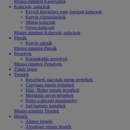
Mutass mindent Kiegészítők
Kulacsok, palackok
Egyedi fényképes vagy logózott kulacsok
Kutyás vizespalackok
Mintás kulacsok
Neves kulacsok
Mutass mindent Kulacsok, palackok
Párnák
Kutyás párnák
Mutass mindent Párnák
Perselyek
Káromkodás perselyek
Mutass mindent Perselyek
Trágár bögre
Trendek
Beszélgető macskák meme termékek
Capybara mintás termékek
Hód / Bober mintás termékek
Mormotás neves termékek
Pedro a táncoló mosómedve
Sad hamster termékek
Mutass mindent Trendek
Bögrék
Állatos bögrék
Álomfogó mintás bögrék