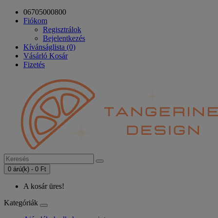
06705000800
Fiókom
Regisztrálok
Bejelentkezés
Kívánságlista (0)
Vásárló Kosár
Fizetés
0 árú(k) - 0 Ft
A kosár üres!
Kategóriák