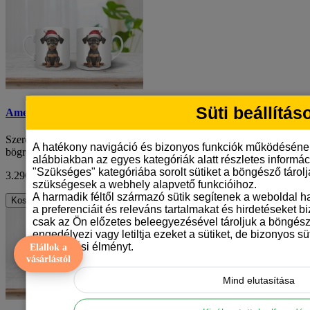
Süti beállítás
Amerikai pittbul mintás karácsonyi bögre
Szereted a kutyákat, különösen a törpe pincsereket? Akkor ezt a
A hatékony navigáció és bizonyos funkciók működéséne
bögrét neked találták ki! A karácson..
alábbiakban az egyes kategóriák alatt részletes informáci
"Szükséges" kategóriába sorolt sütiket a böngésző tárol
3.290 Ft
ÁFA nélkül: 2.591 Ft
szükségesek a webhely alapvető funkcióihoz.
A harmadik féltől származó sütik segítenek a weboldal 
Kosárba
a preferenciáit és releváns tartalmakat és hirdetéseket b
csak az Ön előzetes beleegyezésével tároljuk a böngész
engedélyezi vagy letiltja ezeket a sütiket, de bizonyos süt
böngészési élményt.
Elállok a
vásárlástól
Mind elutasítása