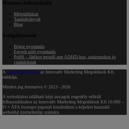
Hasznos információk
Mérettáblázat
Tanúsítványok
Blog
Szolgáltatások
Bögre nyomtatás
Egyedi póló nyomtatás
Pufffi – Játékos teendő app ADHD-hoz, autizmushoz és
családoknak
A
Tangerine Design
az Innovatív Marketing Megoldások Kft.
márkája.
Minden jog fenntartva © 2023 -
2026
A weboldalon található képi anyagok engedély nélküli
felhasználásakor az Innovatív Marketing Megoldások Kft 10.000 .-
Ft + ÁFA összeget jogosult kiszámlázni a képeket használó
weboldal üzemeltetője számára.