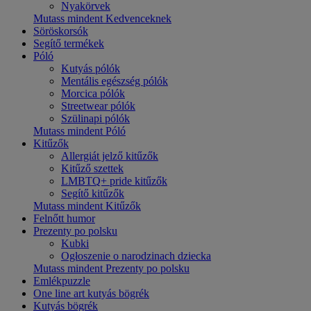
Nyakörvek
Mutass mindent Kedvenceknek
Söröskorsók
Segítő termékek
Póló
Kutyás pólók
Mentális egészség pólók
Morcica pólók
Streetwear pólók
Szülinapi pólók
Mutass mindent Póló
Kitűzők
Allergiát jelző kitűzők
Kitűző szettek
LMBTQ+ pride kitűzők
Segítő kitűzők
Mutass mindent Kitűzők
Felnőtt humor
Prezenty po polsku
Kubki
Ogłoszenie o narodzinach dziecka
Mutass mindent Prezenty po polsku
Emlékpuzzle
One line art kutyás bögrék
Kutyás bögrék