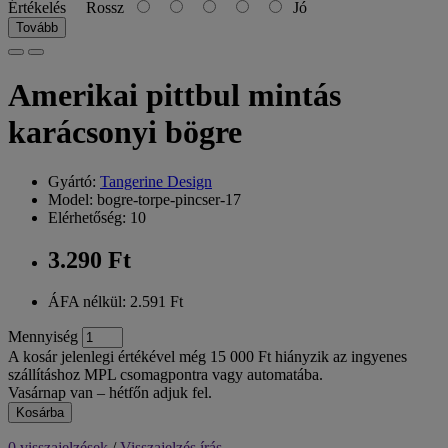
Értékelés
Rossz
Jó
Tovább
Amerikai pittbul mintás
karácsonyi bögre
Gyártó:
Tangerine Design
Model: bogre-torpe-pincser-17
Elérhetőség: 10
3.290 Ft
ÁFA nélkül: 2.591 Ft
Mennyiség
A kosár jelenlegi értékével még 15 000 Ft hiányzik az ingyenes
szállításhoz MPL csomagpontra vagy automatába.
Vasárnap van – hétfőn adjuk fel.
Kosárba
0 visszajelzések
/
Visszajelzés írás