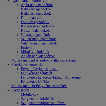
Ajándékok alkalom szerint
Apák napi ajándékok
Babaváró ajándékok
Ballagási ajándékok
Diplomaosztó
Esküvői ajándékok
Karácsonyi ajándékok
Köszönőajándékok
Névnapi ajándékok
Születésnapi ajándékok
Valentin napi ajándékok
Emlékőr
Mikulás ajándékok
Anyák napi ajándékok
Mutass mindent Ajándékok alkalom szerint
Fényképes termékek
Egyedi fényképes puzzle
Fényképes egéralátét
Fényképes karácsonyfadísz - 8cm gömb
Fényképes kőtábla
Mutass mindent Fényképes termékek
Kiegészítők
Mobiltokok
Szögletes sminktükrök
Szögletes sminktükrök névvel