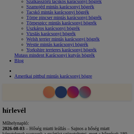
Szálkásszőrű tacskós karácsonyi bögrék
Szamojéd mintás karácsonyi bögrék
Tacskó mintás karácsonyi bögrék
Törpe pincser mintás karácsonyi bögrék
Törpespicc mintás karácsonyi bögrék
Uszkáros karácsonyi bögrék
Vizslás karácsonyi bögrék
Welsh terrier mintás karácsonyi bögrék
Westie mintás karácsonyi bögrék
Yorkshire terrieres karácsonyi bögrék
Mutass mindent Karácsonyi kutyás bögrék
Blog
Amerikai pittbul mintás karácsonyi bögre
hírlevél
Műhelynapló:
2026-08-03
– Hőség miatti leállás – Sajnos a hőség miatt
kénytelenek vagyunk a gyártást szüneteltetni, mert a hőprések 180