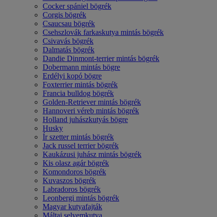
Cocker spániel bögrék
Corgis bögrék
Csaucsau bögrék
Csehszlovák farkaskutya mintás bögrék
Csivavás bögrék
Dalmatás bögrék
Dandie Dinmont-terrier mintás bögrék
Dobermann mintás bögre
Erdélyi kopó bögre
Foxterrier mintás bögrék
Francia bulldog bögrék
Golden-Retriever mintás bögrék
Hannoveri véreb mintás bögrék
Holland juhászkutyás bögre
Husky
Ír szetter mintás bögrék
Jack russel terrier bögrék
Kaukázusi juhász mintás bögrék
Kis olasz agár bögrék
Komondoros bögrék
Kuvaszos bögrék
Labradoros bögrék
Leonbergi mintás bögrék
Magyar kutyafajták
Máltai selyemkutya