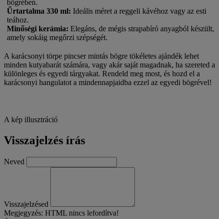
bögrében.
Űrtartalma 330 ml
:
Ideális méret a reggeli kávéhoz vagy az esti
teához.
Minőségi kerámia
:
Elegáns, de mégis strapabíró anyagból készült,
amely sokáig megőrzi szépségét.
A karácsonyi törpe pincser mintás bögre tökéletes ajándék lehet
minden kutyabarát számára, vagy akár saját magadnak, ha szereted a
különleges és egyedi tárgyakat. Rendeld meg most, és hozd el a
karácsonyi hangulatot a mindennapjaidba ezzel az egyedi bögrével!
A kép illusztráció
Visszajelzés írás
Neved
Visszajelzésed
Megjegyzés:
HTML nincs lefordítva!