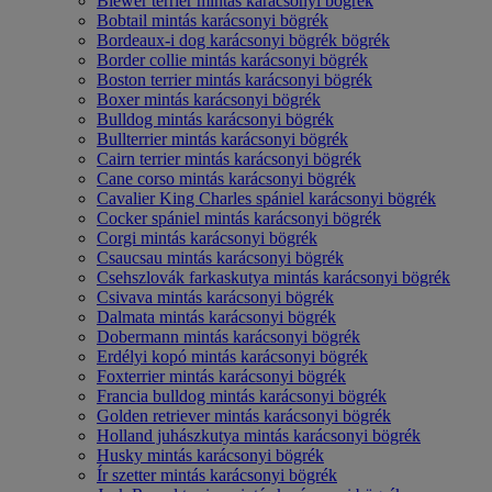
Biewer terrier mintás karácsonyi bögrék
Bobtail mintás karácsonyi bögrék
Bordeaux-i dog karácsonyi bögrék bögrék
Border collie mintás karácsonyi bögrék
Boston terrier mintás karácsonyi bögrék
Boxer mintás karácsonyi bögrék
Bulldog mintás karácsonyi bögrék
Bullterrier mintás karácsonyi bögrék
Cairn terrier mintás karácsonyi bögrék
Cane corso mintás karácsonyi bögrék
Cavalier King Charles spániel karácsonyi bögrék
Cocker spániel mintás karácsonyi bögrék
Corgi mintás karácsonyi bögrék
Csaucsau mintás karácsonyi bögrék
Csehszlovák farkaskutya mintás karácsonyi bögrék
Csivava mintás karácsonyi bögrék
Dalmata mintás karácsonyi bögrék
Dobermann mintás karácsonyi bögrék
Erdélyi kopó mintás karácsonyi bögrék
Foxterrier mintás karácsonyi bögrék
Francia bulldog mintás karácsonyi bögrék
Golden retriever mintás karácsonyi bögrék
Holland juhászkutya mintás karácsonyi bögrék
Husky mintás karácsonyi bögrék
Ír szetter mintás karácsonyi bögrék