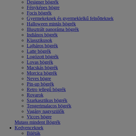
Designer bögrék
Fényképes bögre
Focis bögrék
Gyermekeknek és gyermeklelkű felnőtteknek
Halloween mintás bögrék
Illusztrált panoráma bögrék
Indiános bögrék
Klasszikusok
Lajháros bögrék
Latte bögrék
Logózott bögrék
Lovas bögrék
Macskás bögrék
Morcica bögrék
Neves bögre
Pin-up bögrék
Retro jellegű bögrék
Rovarok
Szarkasztikus bögrék
Tengerimalacos bögrék
Vagány nagyszülők
Vicces bögre
Mutass mindent Bögrék
Kedvenceknek
Biléták