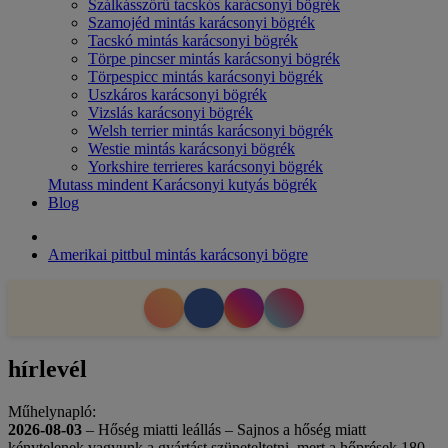
Szálkásszőrű tacskós karácsonyi bögrék
Szamojéd mintás karácsonyi bögrék
Tacskó mintás karácsonyi bögrék
Törpe pincser mintás karácsonyi bögrék
Törpespicc mintás karácsonyi bögrék
Uszkáros karácsonyi bögrék
Vizslás karácsonyi bögrék
Welsh terrier mintás karácsonyi bögrék
Westie mintás karácsonyi bögrék
Yorkshire terrieres karácsonyi bögrék
Mutass mindent Karácsonyi kutyás bögrék
Blog
Amerikai pittbul mintás karácsonyi bögre
hírlevél
Műhelynapló:
2026-08-03
– Hőség miatti leállás – Sajnos a hőség miatt
kénytelenek vagyunk a gyártást szüneteltetni, mert a hőprések 180