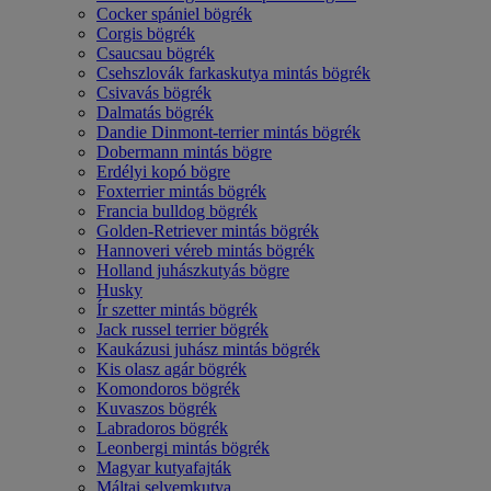
Cocker spániel bögrék
Corgis bögrék
Csaucsau bögrék
Csehszlovák farkaskutya mintás bögrék
Csivavás bögrék
Dalmatás bögrék
Dandie Dinmont-terrier mintás bögrék
Dobermann mintás bögre
Erdélyi kopó bögre
Foxterrier mintás bögrék
Francia bulldog bögrék
Golden-Retriever mintás bögrék
Hannoveri véreb mintás bögrék
Holland juhászkutyás bögre
Husky
Ír szetter mintás bögrék
Jack russel terrier bögrék
Kaukázusi juhász mintás bögrék
Kis olasz agár bögrék
Komondoros bögrék
Kuvaszos bögrék
Labradoros bögrék
Leonbergi mintás bögrék
Magyar kutyafajták
Máltai selyemkutya