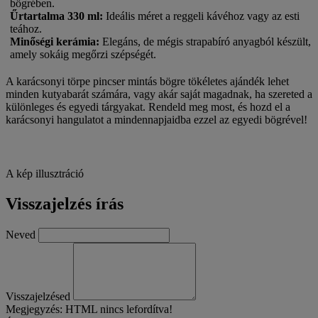
bögrében.
Űrtartalma 330 ml
:
Ideális méret a reggeli kávéhoz vagy az esti
teához.
Minőségi kerámia
:
Elegáns, de mégis strapabíró anyagból készült,
amely sokáig megőrzi szépségét.
A karácsonyi törpe pincser mintás bögre tökéletes ajándék lehet
minden kutyabarát számára, vagy akár saját magadnak, ha szereted a
különleges és egyedi tárgyakat. Rendeld meg most, és hozd el a
karácsonyi hangulatot a mindennapjaidba ezzel az egyedi bögrével!
A kép illusztráció
Visszajelzés írás
Neved
Visszajelzésed
Megjegyzés:
HTML nincs lefordítva!