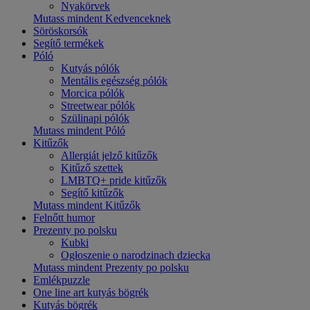
Nyakörvek
Mutass mindent Kedvenceknek
Söröskorsók
Segítő termékek
Póló
Kutyás pólók
Mentális egészség pólók
Morcica pólók
Streetwear pólók
Szülinapi pólók
Mutass mindent Póló
Kitűzők
Allergiát jelző kitűzők
Kitűző szettek
LMBTQ+ pride kitűzők
Segítő kitűzők
Mutass mindent Kitűzők
Felnőtt humor
Prezenty po polsku
Kubki
Ogłoszenie o narodzinach dziecka
Mutass mindent Prezenty po polsku
Emlékpuzzle
One line art kutyás bögrék
Kutyás bögrék