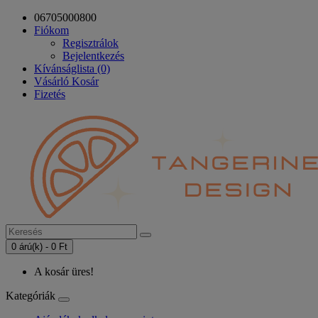
06705000800
Fiókom
Regisztrálok
Bejelentkezés
Kívánságlista (0)
Vásárló Kosár
Fizetés
0 árú(k) - 0 Ft
A kosár üres!
Kategóriák