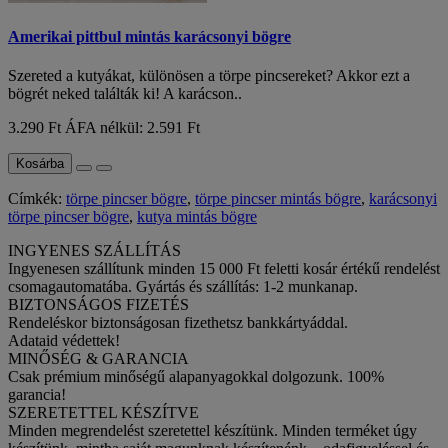
Amerikai pittbul mintás karácsonyi bögre
Szereted a kutyákat, különösen a törpe pincsereket? Akkor ezt a
bögrét neked találták ki! A karácson..
3.290 Ft
ÁFA nélkül: 2.591 Ft
Kosárba
Címkék:
törpe pincser bögre
,
törpe pincser mintás bögre
,
karácsonyi
törpe pincser bögre
,
kutya mintás bögre
INGYENES SZÁLLÍTÁS
Ingyenesen szállítunk minden 15 000 Ft feletti kosár értékű rendelést
csomagautomatába. Gyártás és szállítás: 1-2 munkanap.
BIZTONSÁGOS FIZETÉS
Rendeléskor biztonságosan fizethetsz bankkártyáddal.
Adataid védettek!
MINŐSÉG & GARANCIA
Csak prémium minőségű alapanyagokkal dolgozunk. 100%
garancia!
SZERETETTEL KÉSZÍTVE
Minden megrendelést szeretettel készítünk. Minden terméket úgy