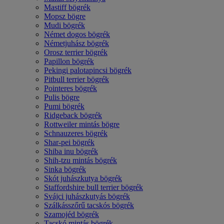
Mastiff bögrék
Mopsz bögre
Mudi bögrék
Német dogos bögrék
Németjuhász bögrék
Orosz terrier bögrék
Papillon bögrék
Pekingi palotapincsi bögrék
Pitbull terrier bögrék
Pointeres bögrék
Pulis bögre
Pumi bögrék
Ridgeback bögrék
Rottweiler mintás bögre
Schnauzeres bögrék
Shar-pei bögrék
Shiba inu bögrék
Shih-tzu mintás bögrék
Sinka bögrék
Skót juhászkutya bögrék
Staffordshire bull terrier bögrék
Svájci juhászkutyás bögrék
Szálkásszőrű tacskós bögrék
Szamojéd bögrék
Tacskó mintás bögrék