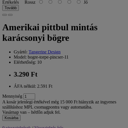
Értékelés
Rossz
Jó
Tovább
Amerikai pittbul mintás
karácsonyi bögre
Gyártó:
Tangerine Design
Model: bogre-torpe-pincser-11
Elérhetőség: 10
3.290 Ft
ÁFA nélkül: 2.591 Ft
Mennyiség
A kosár jelenlegi értékével még 15 000 Ft hiányzik az ingyenes
szállításhoz MPL csomagpontra vagy automatába.
Vasárnap van – hétfőn adjuk fel.
Kosárba
0 visszajelzések
/
Visszajelzés írás