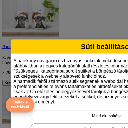
Süti beállítás
Amerikai pittbul mintás karácsonyi bögre
Szereted a kutyákat, különösen a törpe pincsereket? Akkor ezt a
A hatékony navigáció és bizonyos funkciók működéséne
bögrét neked találták ki! A karácson..
alábbiakban az egyes kategóriák alatt részletes informáci
"Szükséges" kategóriába sorolt sütiket a böngésző tárol
3.290 Ft
ÁFA nélkül: 2.591 Ft
szükségesek a webhely alapvető funkcióihoz.
A harmadik féltől származó sütik segítenek a weboldal 
Kosárba
a preferenciáit és releváns tartalmakat és hirdetéseket b
csak az Ön előzetes beleegyezésével tároljuk a böngész
engedélyezi vagy letiltja ezeket a sütiket, de bizonyos süt
böngészési élményt.
Elállok a
vásárlástól
Mind elutasítása