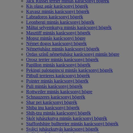
Jack Russel terrier mintás karácsonyi bögrék
Kis olasz agár karácsonyi bögrék
Kuvasz mintás karácsonyi bögrék
Labradoros karácsonyi bögrék
Leonbergi mintás karácsonyi bögrék
Máltai selyemkutya mintás karácsonyi bögrék
Masztiff mintás karácsonyi bögrék
Mopsz mintás karácsonyi bögre
Német dogos karácsonyi bögrék
Németjuhász mintás karácsonyi bögrék
Ordas színű németjuhász karácsonyi mintás bögre
Orosz terrier mintás karácsonyi bögrék
Papillon mintás karácsonyi bögrék
Pekingi palotapincsi mintás karácsonyi bögrék
Pitbull terrieres karácsonyi bögrék
Pointer mintás karácsonyi bögrék
Puli mintás karácsonyi bögrék
Rottweiler mintás karácsonyi bögre
Schnauzeres karácsonyi bögrék
Shar pei karácsonyi bögrék
Shiba inu karácsonyi bögrék
Shih-tzu mintás karácsonyi bögrék
Skót juhászkutya mintás karácsonyi bögrék
Staffordshire bullterrier mintás karácsonyi bögrék
Svájci juhászkutyás karácsonyi bögrék