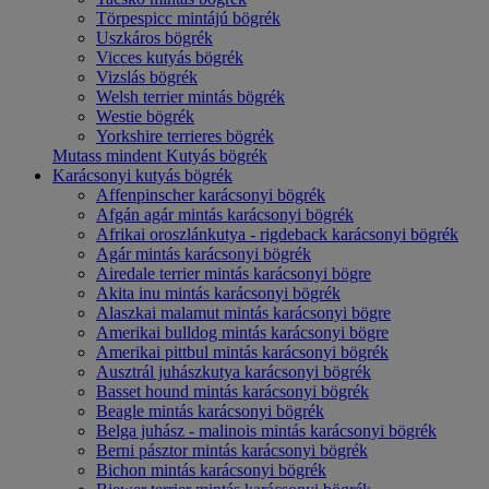
Törpespicc mintájú bögrék
Uszkáros bögrék
Vicces kutyás bögrék
Vizslás bögrék
Welsh terrier mintás bögrék
Westie bögrék
Yorkshire terrieres bögrék
Mutass mindent Kutyás bögrék
Karácsonyi kutyás bögrék
Affenpinscher karácsonyi bögrék
Afgán agár mintás karácsonyi bögrék
Afrikai oroszlánkutya - rigdeback karácsonyi bögrék
Agár mintás karácsonyi bögrék
Airedale terrier mintás karácsonyi bögre
Akita inu mintás karácsonyi bögrék
Alaszkai malamut mintás karácsonyi bögre
Amerikai bulldog mintás karácsonyi bögre
Amerikai pittbul mintás karácsonyi bögrék
Ausztrál juhászkutya karácsonyi bögrék
Basset hound mintás karácsonyi bögrék
Beagle mintás karácsonyi bögrék
Belga juhász - malinois mintás karácsonyi bögrék
Berni pásztor mintás karácsonyi bögrék
Bichon mintás karácsonyi bögrék