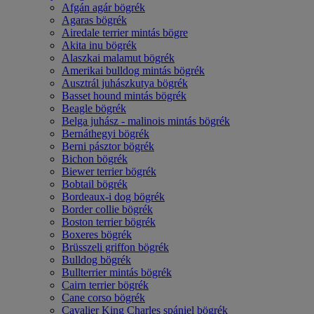
Afgán agár bögrék
Agaras bögrék
Airedale terrier mintás bögre
Akita inu bögrék
Alaszkai malamut bögrék
Amerikai bulldog mintás bögrék
Ausztrál juhászkutya bögrék
Basset hound mintás bögrék
Beagle bögrék
Belga juhász - malinois mintás bögrék
Bernáthegyi bögrék
Berni pásztor bögrék
Bichon bögrék
Biewer terrier bögrék
Bobtail bögrék
Bordeaux-i dog bögrék
Border collie bögrék
Boston terrier bögrék
Boxeres bögrék
Brüsszeli griffon bögrék
Bulldog bögrék
Bullterrier mintás bögrék
Cairn terrier bögrék
Cane corso bögrék
Cavalier King Charles spániel bögrék