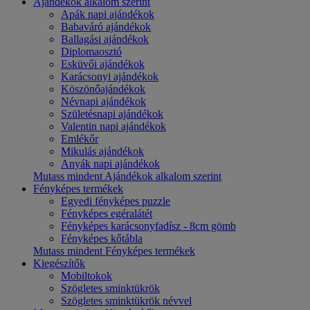
Ajándékok alkalom szerint
Apák napi ajándékok
Babaváró ajándékok
Ballagási ajándékok
Diplomaosztó
Esküvői ajándékok
Karácsonyi ajándékok
Köszönőajándékok
Névnapi ajándékok
Születésnapi ajándékok
Valentin napi ajándékok
Emlékőr
Mikulás ajándékok
Anyák napi ajándékok
Mutass mindent Ajándékok alkalom szerint
Fényképes termékek
Egyedi fényképes puzzle
Fényképes egéralátét
Fényképes karácsonyfadísz - 8cm gömb
Fényképes kőtábla
Mutass mindent Fényképes termékek
Kiegészítők
Mobiltokok
Szögletes sminktükrök
Szögletes sminktükrök névvel