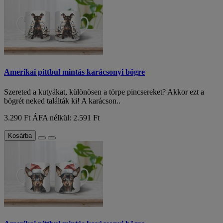
Amerikai pittbul mintás karácsonyi bögre
Szereted a kutyákat, különösen a törpe pincsereket? Akkor ezt a
bögrét neked találták ki! A karácson..
3.290 Ft
ÁFA nélkül: 2.591 Ft
Kosárba