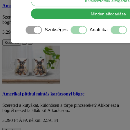
Kiválasztottak elfogadá
Amerikai pittbul mintás karácsonyi bögre
Minden elfogadása
Szereted a kutyákat, különösen a törpe pincsereket? Akkor ezt a
bögrét neked találták ki! A karácson..
Szükséges
Analitika
3.290 Ft
ÁFA nélkül: 2.591 Ft
Kosárba
Amerikai pittbul mintás karácsonyi bögre
Szereted a kutyákat, különösen a törpe pincsereket? Akkor ezt a
bögrét neked találták ki! A karácson..
3.290 Ft
ÁFA nélkül: 2.591 Ft