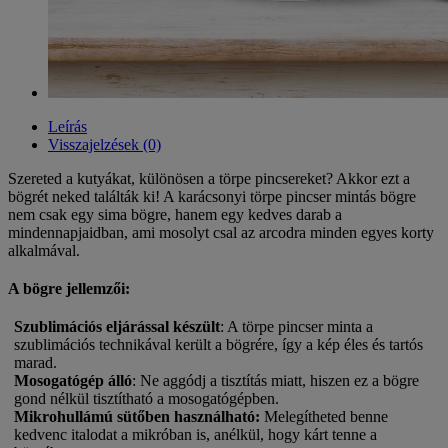
Leírás
Visszajelzések (0)
Szereted a kutyákat, különösen a törpe pincsereket? Akkor ezt a
bögrét neked találták ki! A karácsonyi törpe pincser mintás bögre
nem csak egy sima bögre, hanem egy kedves darab a
mindennapjaidban, ami mosolyt csal az arcodra minden egyes korty
alkalmával.
A bögre jellemzői:
Szublimációs eljárással készült
: A törpe pincser minta a
szublimációs technikával került a bögrére, így a kép éles és tartós
marad.
Mosogatógép álló
: Ne aggódj a tisztítás miatt, hiszen ez a bögre
gond nélkül tisztítható a mosogatógépben.
Mikrohullámú sütőben használható
:
Melegítheted benne
kedvenc italodat a mikróban is, anélkül, hogy kárt tenne a