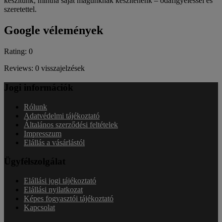
készítünk, mintha saját magunknak készítenénk – odafigyeléssel és
szeretettel.
Google vélemények
Rating: 0
Reviews: 0 visszajelzések
Jogi információk
Rólunk
Adatvédelmi tájékoztató
Általános szerződési feltételek
Impresszum
Elállás a vásárlástól
Ügyfélszolgálat
Elállási jogi tájékoztató
Elállási nyilatkozat
Képes fogyasztói tájékoztató
Kapcsolat