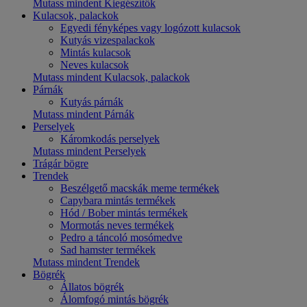
Mutass mindent Kiegészítők
Kulacsok, palackok
Egyedi fényképes vagy logózott kulacsok
Kutyás vizespalackok
Mintás kulacsok
Neves kulacsok
Mutass mindent Kulacsok, palackok
Párnák
Kutyás párnák
Mutass mindent Párnák
Perselyek
Káromkodás perselyek
Mutass mindent Perselyek
Trágár bögre
Trendek
Beszélgető macskák meme termékek
Capybara mintás termékek
Hód / Bober mintás termékek
Mormotás neves termékek
Pedro a táncoló mosómedve
Sad hamster termékek
Mutass mindent Trendek
Bögrék
Állatos bögrék
Álomfogó mintás bögrék