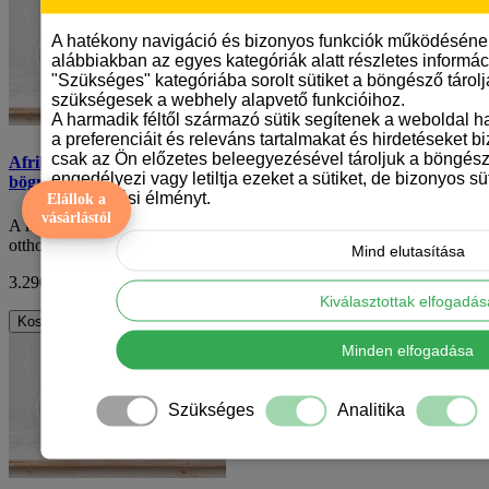
A hatékony navigáció és bizonyos funkciók működéséne
alábbiakban az egyes kategóriák alatt részletes informáci
"Szükséges" kategóriába sorolt sütiket a böngésző tárol
szükségesek a webhely alapvető funkcióihoz.
A harmadik féltől származó sütik segítenek a weboldal 
a preferenciáit és releváns tartalmakat és hirdetéseket b
csak az Ön előzetes beleegyezésével tároljuk a böngész
Afrikai oroszlánkutya (rhodesian ridgeback) mintás karácsonyi
engedélyezi vagy letiltja ezeket a sütiket, de bizonyos süt
bögre
böngészési élményt.
Elállok a
vásárlástól
A karácsony az év egyik legvarázslatosabb időszaka, amikor az
otthon melegségében ücsörögve, a szere..
Mind elutasítása
3.290 Ft
ÁFA nélkül: 2.591 Ft
Kiválasztottak elfogadá
Kosárba
Minden elfogadása
Szükséges
Analitika