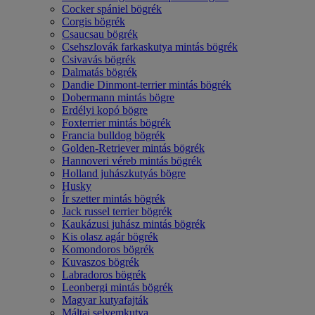
Cocker spániel bögrék
Corgis bögrék
Csaucsau bögrék
Csehszlovák farkaskutya mintás bögrék
Csivavás bögrék
Dalmatás bögrék
Dandie Dinmont-terrier mintás bögrék
Dobermann mintás bögre
Erdélyi kopó bögre
Foxterrier mintás bögrék
Francia bulldog bögrék
Golden-Retriever mintás bögrék
Hannoveri véreb mintás bögrék
Holland juhászkutyás bögre
Husky
Ír szetter mintás bögrék
Jack russel terrier bögrék
Kaukázusi juhász mintás bögrék
Kis olasz agár bögrék
Komondoros bögrék
Kuvaszos bögrék
Labradoros bögrék
Leonbergi mintás bögrék
Magyar kutyafajták
Máltai selyemkutya