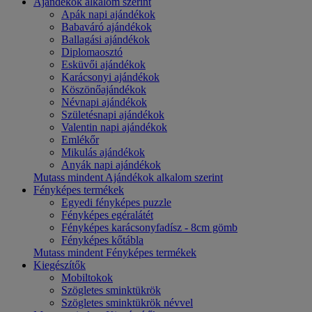
Ajándékok alkalom szerint
Apák napi ajándékok
Babaváró ajándékok
Ballagási ajándékok
Diplomaosztó
Esküvői ajándékok
Karácsonyi ajándékok
Köszönőajándékok
Névnapi ajándékok
Születésnapi ajándékok
Valentin napi ajándékok
Emlékőr
Mikulás ajándékok
Anyák napi ajándékok
Mutass mindent Ajándékok alkalom szerint
Fényképes termékek
Egyedi fényképes puzzle
Fényképes egéralátét
Fényképes karácsonyfadísz - 8cm gömb
Fényképes kőtábla
Mutass mindent Fényképes termékek
Kiegészítők
Mobiltokok
Szögletes sminktükrök
Szögletes sminktükrök névvel