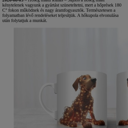
kénytelenek vagyunk a gyártást szüneteltetni, mert a hőprések 180
C° fokon működnek és nagy áramfogyasztók. Természetesen a
folyamatban lévő rendeléseket teljesítjük. A hőkupola elvonulása
után folytatjuk a munkát.