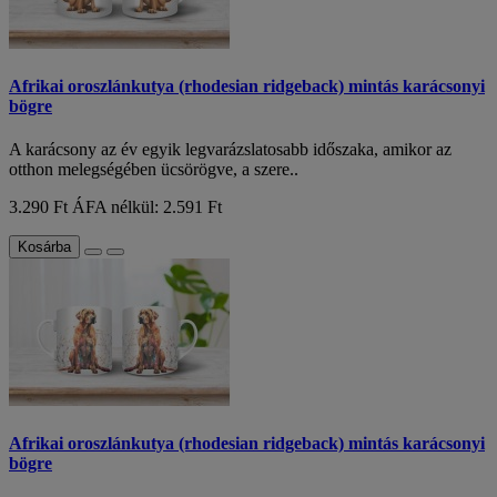
Afrikai oroszlánkutya (rhodesian ridgeback) mintás karácsonyi
bögre
A karácsony az év egyik legvarázslatosabb időszaka, amikor az
otthon melegségében ücsörögve, a szere..
3.290 Ft
ÁFA nélkül: 2.591 Ft
Kosárba
Afrikai oroszlánkutya (rhodesian ridgeback) mintás karácsonyi
bögre