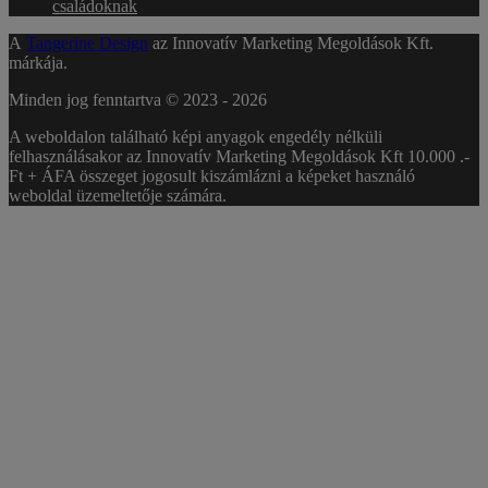
családoknak
A
Tangerine Design
az Innovatív Marketing Megoldások Kft.
márkája.
Minden jog fenntartva © 2023 -
2026
A weboldalon található képi anyagok engedély nélküli
felhasználásakor az Innovatív Marketing Megoldások Kft 10.000 .-
Ft + ÁFA összeget jogosult kiszámlázni a képeket használó
weboldal üzemeltetője számára.