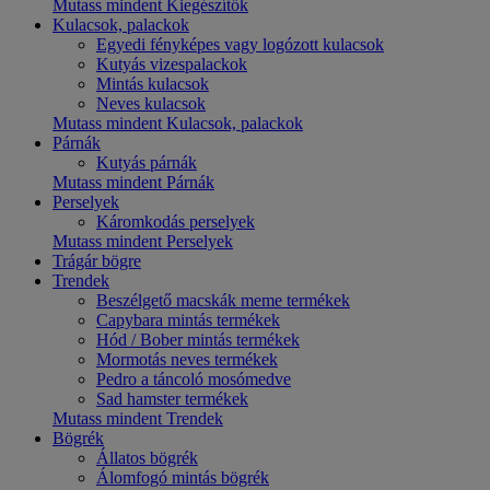
Mutass mindent Kiegészítők
Kulacsok, palackok
Egyedi fényképes vagy logózott kulacsok
Kutyás vizespalackok
Mintás kulacsok
Neves kulacsok
Mutass mindent Kulacsok, palackok
Párnák
Kutyás párnák
Mutass mindent Párnák
Perselyek
Káromkodás perselyek
Mutass mindent Perselyek
Trágár bögre
Trendek
Beszélgető macskák meme termékek
Capybara mintás termékek
Hód / Bober mintás termékek
Mormotás neves termékek
Pedro a táncoló mosómedve
Sad hamster termékek
Mutass mindent Trendek
Bögrék
Állatos bögrék
Álomfogó mintás bögrék