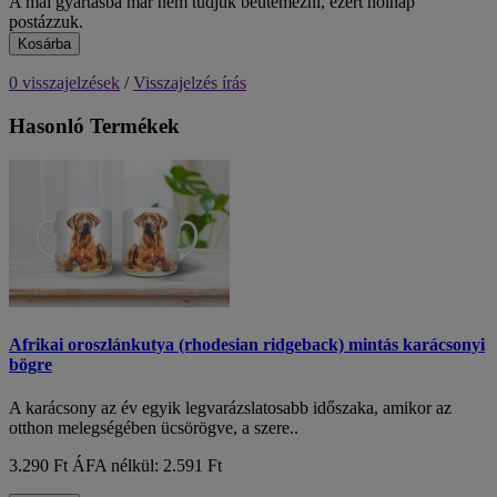
A mai gyártásba már nem tudjuk beütemezni, ezért holnap
postázzuk.
Kosárba
0 visszajelzések
/
Visszajelzés írás
Hasonló Termékek
Afrikai oroszlánkutya (rhodesian ridgeback) mintás karácsonyi
bögre
A karácsony az év egyik legvarázslatosabb időszaka, amikor az
otthon melegségében ücsörögve, a szere..
3.290 Ft
ÁFA nélkül: 2.591 Ft