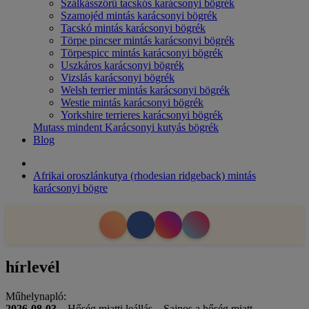
Szálkásszőrű tacskós karácsonyi bögrék
Szamojéd mintás karácsonyi bögrék
Tacskó mintás karácsonyi bögrék
Törpe pincser mintás karácsonyi bögrék
Törpespicc mintás karácsonyi bögrék
Uszkáros karácsonyi bögrék
Vizslás karácsonyi bögrék
Welsh terrier mintás karácsonyi bögrék
Westie mintás karácsonyi bögrék
Yorkshire terrieres karácsonyi bögrék
Mutass mindent Karácsonyi kutyás bögrék
Blog
Afrikai oroszlánkutya (rhodesian ridgeback) mintás
karácsonyi bögre
hírlevél
Műhelynapló:
2026-08-03
– Hőség miatti leállás – Sajnos a hőség miatt