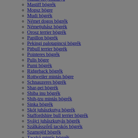
Mastiff bögrék
Mopsz bögre
Mudi bögrék
Német dogos bögrék
Németjuhász bögrék
Orosz terrier bögrék
Papillon bögrék
Pekingi palotapincsi bögrék
Pitbull terrier bögrék
Pointeres bögrék
Pulis bögre
Pumi bögrék
Ridgeback bögrék
Rottweiler mintás bögre
Schnauzeres bögrék
Shar-pei bögrék
Shiba inu bögrék
Shih-tzu mintás bögrék
Sinka bögrék
Skót juhászkutya bögrék
Staffordshire bull terrier bögrék
Svájci juhászkutyás bögrék
Szálkásszőrű tacskós bögrék
Szamojéd bögrék
Tacskó mintás bögrék