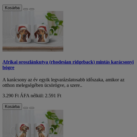
Kosárba
Afrikai oroszlánkutya (rhodesian ridgeback) mintás karácsonyi
bögre
A karácsony az év egyik legvarázslatosabb időszaka, amikor az
otthon melegségében ücsörögve, a szere..
3.290 Ft
ÁFA nélkül: 2.591 Ft
Kosárba