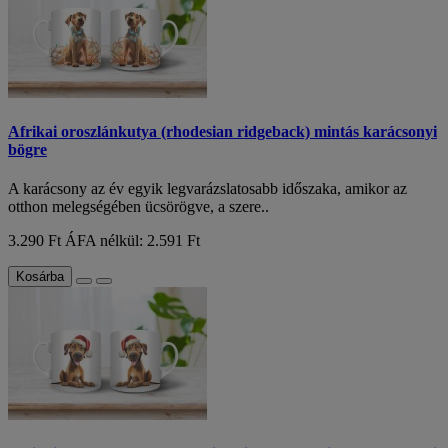
Afrikai oroszlánkutya (rhodesian ridgeback) mintás karácsonyi
bögre
A karácsony az év egyik legvarázslatosabb időszaka, amikor az
otthon melegségében ücsörögve, a szere..
3.290 Ft
ÁFA nélkül: 2.591 Ft
Kosárba