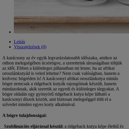
Leírás
Visszajelzések (0)
A karácsony az év egyik legvarázslatosabb időszaka, amikor az
otthon melegségében ücsörögve, a szeretteink társaságában töltjük
az időt. Ebben a különleges pillanatban mi lenne, ha az afrikai
oroszlánkutyád is veled lehetne? Nem csak valóságban, hanem a
kedvenc bögréden is! A karácsonyi afrikai oroszlánkutya mintás
bögre nemcsak a ridgeback kutyák rajongóinak készült, hanem
mindazoknak, akik szeretik az egyedi és különleges tárgyakat. A
bögre oldalán egy gyönyörű ridgeback kutya képe látható a
karácsonyi díszek között, ami biztosan melegséggel tölti el a
szívedet minden egyes korty alkalmával.
A bögre tulajdonságai:
Szublimációs eljárással készül:
a ridgeback kutya képe élethű és