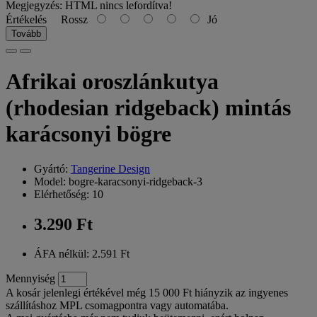
Megjegyzés:
HTML nincs lefordítva!
Értékelés
Rossz
Jó
Tovább
Afrikai oroszlánkutya
(rhodesian ridgeback) mintás
karácsonyi bögre
Gyártó:
Tangerine Design
Model: bogre-karacsonyi-ridgeback-3
Elérhetőség: 10
3.290 Ft
ÁFA nélkül: 2.591 Ft
Mennyiség
A kosár jelenlegi értékével még 15 000 Ft hiányzik az ingyenes
szállításhoz MPL csomagpontra vagy automatába.