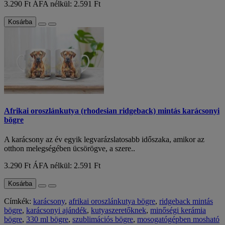
3.290 Ft
ÁFA nélkül: 2.591 Ft
Kosárba
Afrikai oroszlánkutya (rhodesian ridgeback) mintás karácsonyi
bögre
A karácsony az év egyik legvarázslatosabb időszaka, amikor az
otthon melegségében ücsörögve, a szere..
3.290 Ft
ÁFA nélkül: 2.591 Ft
Kosárba
Címkék:
karácsony
,
afrikai oroszlánkutya bögre
,
ridgeback mintás
bögre
,
karácsonyi ajándék
,
kutyaszeretőknek
,
minőségi kerámia
bögre
,
330 ml bögre
,
szublimációs bögre
,
mosogatógépben mosható