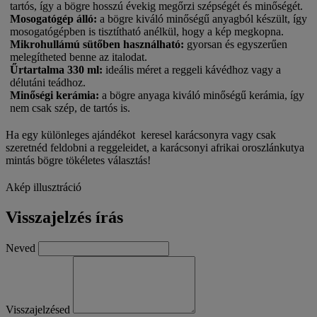
tartós, így a bögre hosszú évekig megőrzi szépségét és minőségét.
Mosogatógép álló:
a bögre kiváló minőségű anyagból készült, így
mosogatógépben is tisztítható anélkül, hogy a kép megkopna.
Mikrohullámú sütőben használható:
gyorsan és egyszerűen
melegítheted benne az italodat.
Űrtartalma 330 ml:
ideális méret a reggeli kávédhoz vagy a
délutáni teádhoz.
Minőségi kerámia:
a bögre anyaga kiváló minőségű kerámia, így
nem csak szép, de tartós is.
Ha egy különleges ajándékot keresel karácsonyra vagy csak
szeretnéd feldobni a reggeleidet, a karácsonyi afrikai oroszlánkutya
mintás bögre tökéletes választás!
Akép illusztráció
Visszajelzés írás
Neved
Visszajelzésed