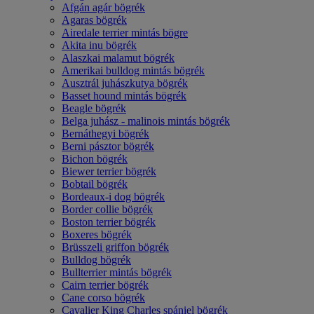
Afgán agár bögrék
Agaras bögrék
Airedale terrier mintás bögre
Akita inu bögrék
Alaszkai malamut bögrék
Amerikai bulldog mintás bögrék
Ausztrál juhászkutya bögrék
Basset hound mintás bögrék
Beagle bögrék
Belga juhász - malinois mintás bögrék
Bernáthegyi bögrék
Berni pásztor bögrék
Bichon bögrék
Biewer terrier bögrék
Bobtail bögrék
Bordeaux-i dog bögrék
Border collie bögrék
Boston terrier bögrék
Boxeres bögrék
Brüsszeli griffon bögrék
Bulldog bögrék
Bullterrier mintás bögrék
Cairn terrier bögrék
Cane corso bögrék
Cavalier King Charles spániel bögrék