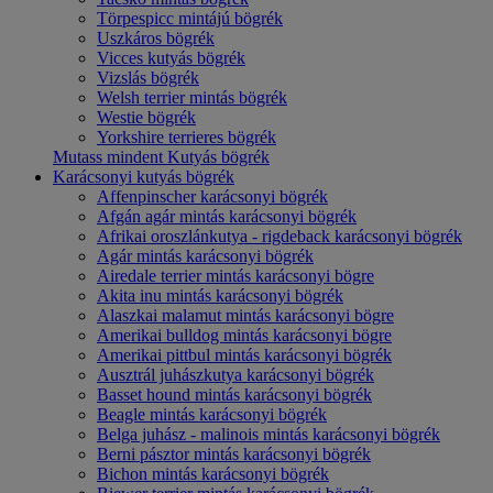
Törpespicc mintájú bögrék
Uszkáros bögrék
Vicces kutyás bögrék
Vizslás bögrék
Welsh terrier mintás bögrék
Westie bögrék
Yorkshire terrieres bögrék
Mutass mindent Kutyás bögrék
Karácsonyi kutyás bögrék
Affenpinscher karácsonyi bögrék
Afgán agár mintás karácsonyi bögrék
Afrikai oroszlánkutya - rigdeback karácsonyi bögrék
Agár mintás karácsonyi bögrék
Airedale terrier mintás karácsonyi bögre
Akita inu mintás karácsonyi bögrék
Alaszkai malamut mintás karácsonyi bögre
Amerikai bulldog mintás karácsonyi bögre
Amerikai pittbul mintás karácsonyi bögrék
Ausztrál juhászkutya karácsonyi bögrék
Basset hound mintás karácsonyi bögrék
Beagle mintás karácsonyi bögrék
Belga juhász - malinois mintás karácsonyi bögrék
Berni pásztor mintás karácsonyi bögrék
Bichon mintás karácsonyi bögrék