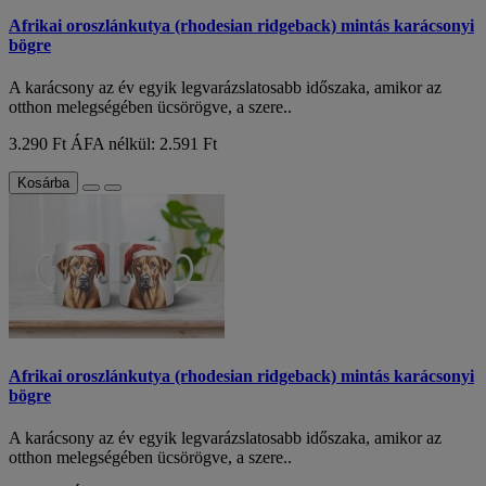
Afrikai oroszlánkutya (rhodesian ridgeback) mintás karácsonyi
bögre
A karácsony az év egyik legvarázslatosabb időszaka, amikor az
otthon melegségében ücsörögve, a szere..
3.290 Ft
ÁFA nélkül: 2.591 Ft
Kosárba
Afrikai oroszlánkutya (rhodesian ridgeback) mintás karácsonyi
bögre
A karácsony az év egyik legvarázslatosabb időszaka, amikor az
otthon melegségében ücsörögve, a szere..