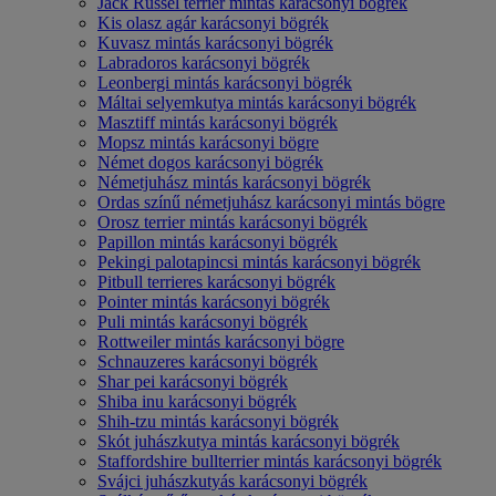
Jack Russel terrier mintás karácsonyi bögrék
Kis olasz agár karácsonyi bögrék
Kuvasz mintás karácsonyi bögrék
Labradoros karácsonyi bögrék
Leonbergi mintás karácsonyi bögrék
Máltai selyemkutya mintás karácsonyi bögrék
Masztiff mintás karácsonyi bögrék
Mopsz mintás karácsonyi bögre
Német dogos karácsonyi bögrék
Németjuhász mintás karácsonyi bögrék
Ordas színű németjuhász karácsonyi mintás bögre
Orosz terrier mintás karácsonyi bögrék
Papillon mintás karácsonyi bögrék
Pekingi palotapincsi mintás karácsonyi bögrék
Pitbull terrieres karácsonyi bögrék
Pointer mintás karácsonyi bögrék
Puli mintás karácsonyi bögrék
Rottweiler mintás karácsonyi bögre
Schnauzeres karácsonyi bögrék
Shar pei karácsonyi bögrék
Shiba inu karácsonyi bögrék
Shih-tzu mintás karácsonyi bögrék
Skót juhászkutya mintás karácsonyi bögrék
Staffordshire bullterrier mintás karácsonyi bögrék
Svájci juhászkutyás karácsonyi bögrék