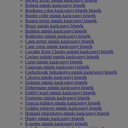
Biewer terrier mintás karácsonyi bögrék
Bobtail mintás karácsonyi bögrék
Bordeaux-i dog karácsonyi bögrék bögrék
Border collie mintás karácsonyi bögrék
Boston terrier mintás karácsonyi bögrék
Boxer mintás karácsonyi bögrék
Bulldog mintás karácsonyi bögrék
Bullterrier mintás karácsonyi bögrék
Cairn terrier mintás karácsonyi bögrék
Cane corso mintás karácsonyi bögrék
Cavalier King Charles spániel karácsonyi bögrék
Cocker spániel mintás karácsonyi bögrék
Corgi mintás karácsonyi bögrék
Csaucsau mintás karácsonyi bögrék
Csehszlovák farkaskutya mintás karácsonyi bögrék
Csivava mintás karácsonyi bögrék
Dalmata mintás karácsonyi bögrék
Dobermann mintás karácsonyi bögrék
Erdélyi kopó mintás karácsonyi bögrék
Foxterrier mintás karácsonyi bögrék
Francia bulldog mintás karácsonyi bögrék
Golden retriever mintás karácsonyi bögrék
Holland juhászkutya mintás karácsonyi bögrék
Husky mintás karácsonyi bögrék
Ír szetter mintás karácsonyi bögrék