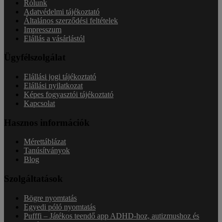
Rólunk
Adatvédelmi tájékoztató
Általános szerződési feltételek
Impresszum
Elállás a vásárlástól
Ügyfélszolgálat
Elállási jogi tájékoztató
Elállási nyilatkozat
Képes fogyasztói tájékoztató
Kapcsolat
Hasznos információk
Mérettáblázat
Tanúsítványok
Blog
Szolgáltatások
Bögre nyomtatás
Egyedi póló nyomtatás
Pufffi – Játékos teendő app ADHD-hoz, autizmushoz és