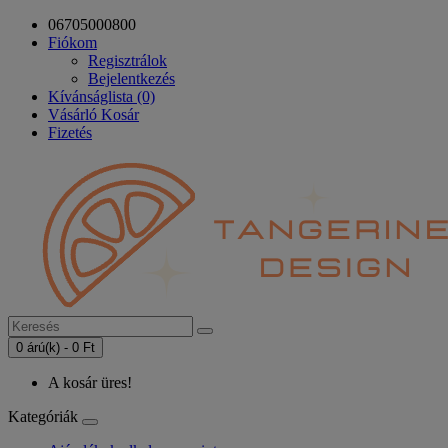
06705000800
Fiókom
Regisztrálok
Bejelentkezés
Kívánságlista (0)
Vásárló Kosár
Fizetés
0 árú(k) - 0 Ft
A kosár üres!
Kategóriák