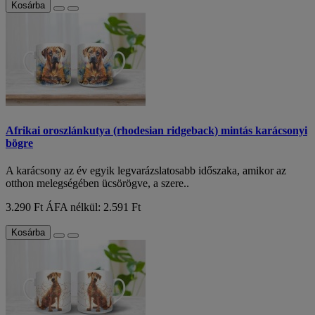
Kosárba
Afrikai oroszlánkutya (rhodesian ridgeback) mintás karácsonyi
bögre
A karácsony az év egyik legvarázslatosabb időszaka, amikor az
otthon melegségében ücsörögve, a szere..
3.290 Ft
ÁFA nélkül: 2.591 Ft
Kosárba