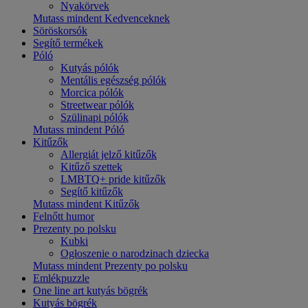
Nyakörvek
Mutass mindent Kedvenceknek
Söröskorsók
Segítő termékek
Póló
Kutyás pólók
Mentális egészség pólók
Morcica pólók
Streetwear pólók
Szülinapi pólók
Mutass mindent Póló
Kitűzők
Allergiát jelző kitűzők
Kitűző szettek
LMBTQ+ pride kitűzők
Segítő kitűzők
Mutass mindent Kitűzők
Felnőtt humor
Prezenty po polsku
Kubki
Ogłoszenie o narodzinach dziecka
Mutass mindent Prezenty po polsku
Emlékpuzzle
One line art kutyás bögrék
Kutyás bögrék