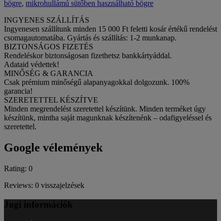
bögre
,
mikrohullámú sütőben használható bögre
INGYENES SZÁLLÍTÁS
Ingyenesen szállítunk minden 15 000 Ft feletti kosár értékű rendelést
csomagautomatába. Gyártás és szállítás: 1-2 munkanap.
BIZTONSÁGOS FIZETÉS
Rendeléskor biztonságosan fizethetsz bankkártyáddal.
Adataid védettek!
MINŐSÉG & GARANCIA
Csak prémium minőségű alapanyagokkal dolgozunk. 100%
garancia!
SZERETETTEL KÉSZÍTVE
Minden megrendelést szeretettel készítünk. Minden terméket úgy
készítünk, mintha saját magunknak készítenénk – odafigyeléssel és
szeretettel.
Google vélemények
Rating: 0
Reviews: 0 visszajelzések
Jogi információk