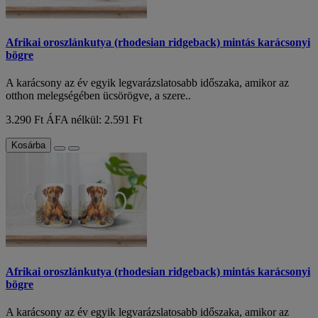
Afrikai oroszlánkutya (rhodesian ridgeback) mintás karácsonyi
bögre
A karácsony az év egyik legvarázslatosabb időszaka, amikor az
otthon melegségében ücsörögve, a szere..
3.290 Ft
ÁFA nélkül: 2.591 Ft
Kosárba
Afrikai oroszlánkutya (rhodesian ridgeback) mintás karácsonyi
bögre
A karácsony az év egyik legvarázslatosabb időszaka, amikor az