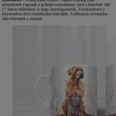
kénytelenek vagyunk a gyártást szüneteltetni, mert a hőprések 180
C° fokon működnek és nagy áramfogyasztók. Természetesen a
folyamatban lévő rendeléseket teljesítjük. A hőkupola elvonulása
után folytatjuk a munkát.