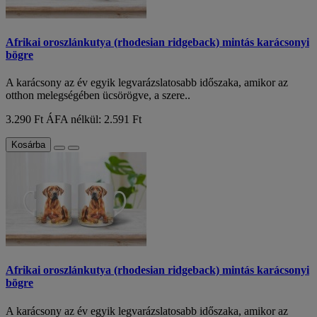
Afrikai oroszlánkutya (rhodesian ridgeback) mintás karácsonyi
bögre
A karácsony az év egyik legvarázslatosabb időszaka, amikor az
otthon melegségében ücsörögve, a szere..
3.290 Ft
ÁFA nélkül: 2.591 Ft
Kosárba
Afrikai oroszlánkutya (rhodesian ridgeback) mintás karácsonyi
bögre
A karácsony az év egyik legvarázslatosabb időszaka, amikor az