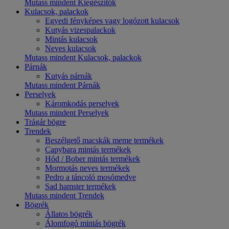
Mutass mindent Kiegészítők
Kulacsok, palackok
Egyedi fényképes vagy logózott kulacsok
Kutyás vizespalackok
Mintás kulacsok
Neves kulacsok
Mutass mindent Kulacsok, palackok
Párnák
Kutyás párnák
Mutass mindent Párnák
Perselyek
Káromkodás perselyek
Mutass mindent Perselyek
Trágár bögre
Trendek
Beszélgető macskák meme termékek
Capybara mintás termékek
Hód / Bober mintás termékek
Mormotás neves termékek
Pedro a táncoló mosómedve
Sad hamster termékek
Mutass mindent Trendek
Bögrék
Állatos bögrék
Álomfogó mintás bögrék