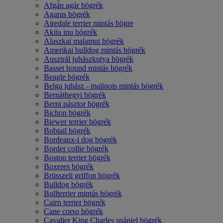
Afgán agár bögrék
Agaras bögrék
Airedale terrier mintás bögre
Akita inu bögrék
Alaszkai malamut bögrék
Amerikai bulldog mintás bögrék
Ausztrál juhászkutya bögrék
Basset hound mintás bögrék
Beagle bögrék
Belga juhász - malinois mintás bögrék
Bernáthegyi bögrék
Berni pásztor bögrék
Bichon bögrék
Biewer terrier bögrék
Bobtail bögrék
Bordeaux-i dog bögrék
Border collie bögrék
Boston terrier bögrék
Boxeres bögrék
Brüsszeli griffon bögrék
Bulldog bögrék
Bullterrier mintás bögrék
Cairn terrier bögrék
Cane corso bögrék
Cavalier King Charles spániel bögrék