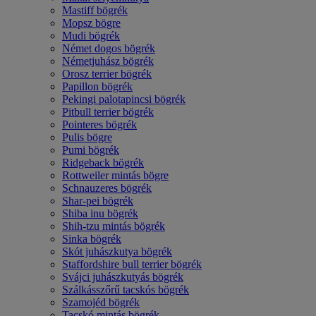
Mastiff bögrék
Mopsz bögre
Mudi bögrék
Német dogos bögrék
Németjuhász bögrék
Orosz terrier bögrék
Papillon bögrék
Pekingi palotapincsi bögrék
Pitbull terrier bögrék
Pointeres bögrék
Pulis bögre
Pumi bögrék
Ridgeback bögrék
Rottweiler mintás bögre
Schnauzeres bögrék
Shar-pei bögrék
Shiba inu bögrék
Shih-tzu mintás bögrék
Sinka bögrék
Skót juhászkutya bögrék
Staffordshire bull terrier bögrék
Svájci juhászkutyás bögrék
Szálkásszőrű tacskós bögrék
Szamojéd bögrék
Tacskó mintás bögrék