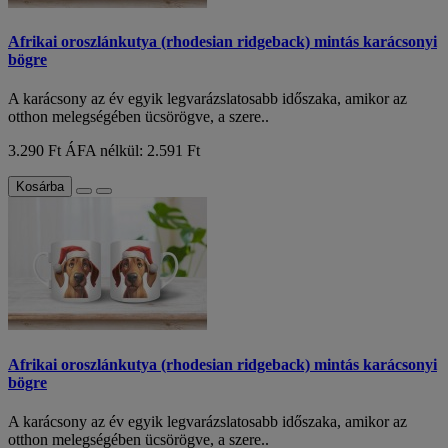
Afrikai oroszlánkutya (rhodesian ridgeback) mintás karácsonyi
bögre
A karácsony az év egyik legvarázslatosabb időszaka, amikor az
otthon melegségében ücsörögve, a szere..
3.290 Ft
ÁFA nélkül: 2.591 Ft
Kosárba
Afrikai oroszlánkutya (rhodesian ridgeback) mintás karácsonyi
bögre
A karácsony az év egyik legvarázslatosabb időszaka, amikor az
otthon melegségében ücsörögve, a szere..