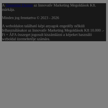
A
Tangerine Design
az Innovatív Marketing Megoldások Kft.
márkája.
Minden jog fenntartva © 2023 -
2026
A weboldalon található képi anyagok engedély nélküli
felhasználásakor az Innovatív Marketing Megoldások Kft 10.000 .-
Ft + ÁFA összeget jogosult kiszámlázni a képeket használó
weboldal üzemeltetője számára.