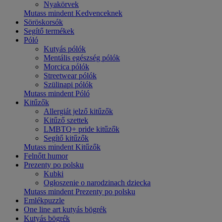
Nyakörvek
Mutass mindent Kedvenceknek
Söröskorsók
Segítő termékek
Póló
Kutyás pólók
Mentális egészség pólók
Morcica pólók
Streetwear pólók
Szülinapi pólók
Mutass mindent Póló
Kitűzők
Allergiát jelző kitűzők
Kitűző szettek
LMBTQ+ pride kitűzők
Segítő kitűzők
Mutass mindent Kitűzők
Felnőtt humor
Prezenty po polsku
Kubki
Ogłoszenie o narodzinach dziecka
Mutass mindent Prezenty po polsku
Emlékpuzzle
One line art kutyás bögrék
Kutyás bögrék