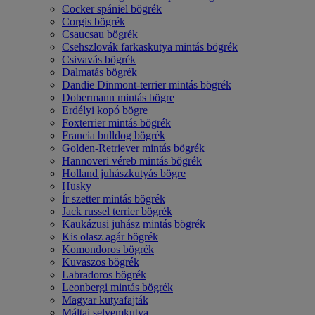
Cocker spániel bögrék
Corgis bögrék
Csaucsau bögrék
Csehszlovák farkaskutya mintás bögrék
Csivavás bögrék
Dalmatás bögrék
Dandie Dinmont-terrier mintás bögrék
Dobermann mintás bögre
Erdélyi kopó bögre
Foxterrier mintás bögrék
Francia bulldog bögrék
Golden-Retriever mintás bögrék
Hannoveri véreb mintás bögrék
Holland juhászkutyás bögre
Husky
Ír szetter mintás bögrék
Jack russel terrier bögrék
Kaukázusi juhász mintás bögrék
Kis olasz agár bögrék
Komondoros bögrék
Kuvaszos bögrék
Labradoros bögrék
Leonbergi mintás bögrék
Magyar kutyafajták
Máltai selyemkutya