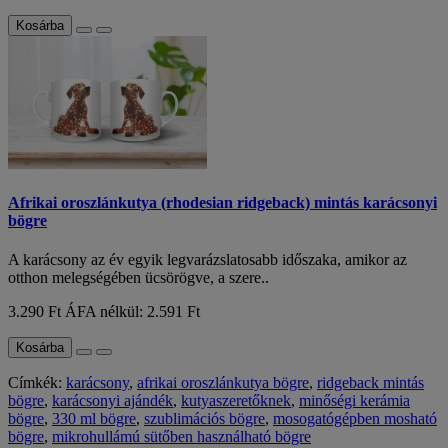
Kosárba
Afrikai oroszlánkutya (rhodesian ridgeback) mintás karácsonyi
bögre
A karácsony az év egyik legvarázslatosabb időszaka, amikor az
otthon melegségében ücsörögve, a szere..
3.290 Ft
ÁFA nélkül: 2.591 Ft
Kosárba
Címkék:
karácsony
,
afrikai oroszlánkutya bögre
,
ridgeback mintás
bögre
,
karácsonyi ajándék
,
kutyaszeretőknek
,
minőségi kerámia
bögre
,
330 ml bögre
,
szublimációs bögre
,
mosogatógépben mosható
bögre
,
mikrohullámú sütőben használható bögre