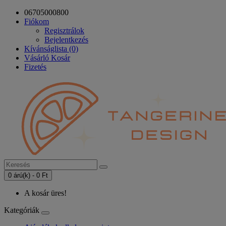
06705000800
Fiókom
Regisztrálok
Bejelentkezés
Kívánságlista (0)
Vásárló Kosár
Fizetés
0 árú(k) - 0 Ft
A kosár üres!
Kategóriák