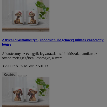
Afrikai oroszlánkutya (rhodesian ridgeback) mintás karácsonyi
bögre
A karácsony az év egyik legvarázslatosabb időszaka, amikor az
otthon melegségében ücsörögve, a szere..
3.290 Ft
ÁFA nélkül: 2.591 Ft
Kosárba