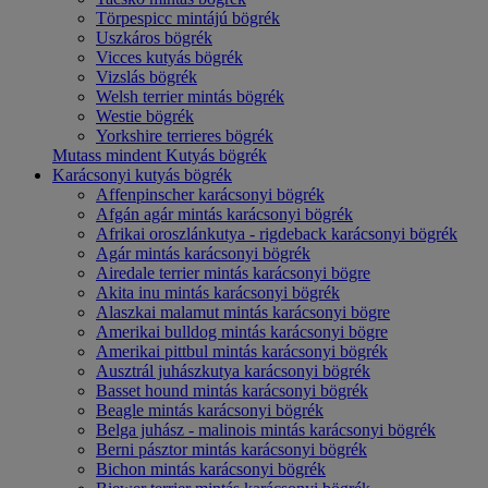
Törpespicc mintájú bögrék
Uszkáros bögrék
Vicces kutyás bögrék
Vizslás bögrék
Welsh terrier mintás bögrék
Westie bögrék
Yorkshire terrieres bögrék
Mutass mindent Kutyás bögrék
Karácsonyi kutyás bögrék
Affenpinscher karácsonyi bögrék
Afgán agár mintás karácsonyi bögrék
Afrikai oroszlánkutya - rigdeback karácsonyi bögrék
Agár mintás karácsonyi bögrék
Airedale terrier mintás karácsonyi bögre
Akita inu mintás karácsonyi bögrék
Alaszkai malamut mintás karácsonyi bögre
Amerikai bulldog mintás karácsonyi bögre
Amerikai pittbul mintás karácsonyi bögrék
Ausztrál juhászkutya karácsonyi bögrék
Basset hound mintás karácsonyi bögrék
Beagle mintás karácsonyi bögrék
Belga juhász - malinois mintás karácsonyi bögrék
Berni pásztor mintás karácsonyi bögrék
Bichon mintás karácsonyi bögrék