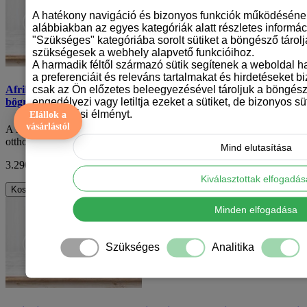
A hatékony navigáció és bizonyos funkciók működéséne
alábbiakban az egyes kategóriák alatt részletes informáci
"Szükséges" kategóriába sorolt sütiket a böngésző tárol
szükségesek a webhely alapvető funkcióihoz.
A harmadik féltől származó sütik segítenek a weboldal 
a preferenciáit és releváns tartalmakat és hirdetéseket b
csak az Ön előzetes beleegyezésével tároljuk a böngész
Afrikai oroszlánkutya (rhodesian ridgeback) mintás karácsonyi
engedélyezi vagy letiltja ezeket a sütiket, de bizonyos süt
bögre
böngészési élményt.
Elállok a
vásárlástól
A karácsony az év egyik legvarázslatosabb időszaka, amikor az
otthon melegségében ücsörögve, a szere..
Mind elutasítása
3.290 Ft
ÁFA nélkül: 2.591 Ft
Kiválasztottak elfogadá
Kosárba
Minden elfogadása
Szükséges
Analitika