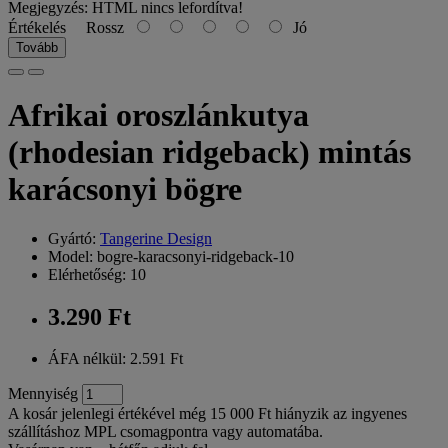
Megjegyzés:
HTML nincs lefordítva!
Értékelés
Rossz
Jó
Tovább
Afrikai oroszlánkutya
(rhodesian ridgeback) mintás
karácsonyi bögre
Gyártó:
Tangerine Design
Model: bogre-karacsonyi-ridgeback-10
Elérhetőség: 10
3.290 Ft
ÁFA nélkül: 2.591 Ft
Mennyiség
A kosár jelenlegi értékével még 15 000 Ft hiányzik az ingyenes
szállításhoz MPL csomagpontra vagy automatába.