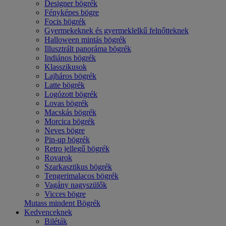
Designer bögrék
Fényképes bögre
Focis bögrék
Gyermekeknek és gyermeklelkű felnőtteknek
Halloween mintás bögrék
Illusztrált panoráma bögrék
Indiános bögrék
Klasszikusok
Lajháros bögrék
Latte bögrék
Logózott bögrék
Lovas bögrék
Macskás bögrék
Morcica bögrék
Neves bögre
Pin-up bögrék
Retro jellegű bögrék
Rovarok
Szarkasztikus bögrék
Tengerimalacos bögrék
Vagány nagyszülők
Vicces bögre
Mutass mindent Bögrék
Kedvenceknek
Biléták