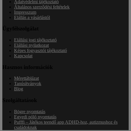
Adatvédelmi tájékoztató
Általános szerződési feltételek
Impresszum
Elállás a vásárlástól
Ügyfélszolgálat
Elállási jogi tájékoztató
Elállási nyilatkozat
Képes fogyasztói tájékoztató
Kapcsolat
Hasznos információk
Mérettáblázat
Tanúsítványok
Blog
Szolgáltatások
Bögre nyomtatás
Egyedi póló nyomtatás
Pufffi – Játékos teendő app ADHD-hoz, autizmushoz és
családoknak