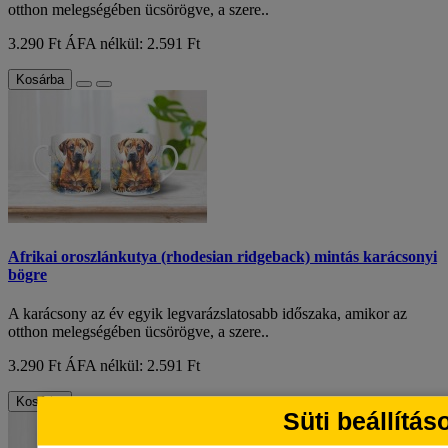
otthon melegségében ücsörögve, a szere..
3.290 Ft
ÁFA nélkül: 2.591 Ft
Kosárba
Afrikai oroszlánkutya (rhodesian ridgeback) mintás karácsonyi
bögre
A karácsony az év egyik legvarázslatosabb időszaka, amikor az
otthon melegségében ücsörögve, a szere..
3.290 Ft
ÁFA nélkül: 2.591 Ft
Kosárba
Süti beállítás