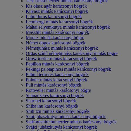
Jack Russel terrier mintás karácsonyi bögrék
Kis olasz agár karácsonyi bögrék
Kuvasz mintás karácsonyi bögrék
Labradoros karácsonyi bögrék
Leonbergi mintás karácsonyi bögrék
Máltai selyemkutya mintás karácsonyi bögrék
Masztiff mintás karácsonyi bögrék
Mopsz mintás karácsonyi bögre
Német dogos karácsonyi bögrék
Németjuhász mintás karácsonyi bögrék
Ordas színű németjuhász karácsonyi mintás bögre
Orosz terrier mintás karácsonyi bögrék
Papillon mintás karácsonyi bögrék
Pekingi palotapincsi mintás karácsonyi bögrék
Pitbull terrieres karácsonyi bögrék
Pointer mintás karácsonyi bögrék
Puli mintás karácsonyi bögrék
Rottweiler mintás karácsonyi bögre
Schnauzeres karácsonyi bögrék
Shar pei karácsonyi bögrék
Shiba inu karácsonyi bögrék
Shih-tzu mintás karácsonyi bögrék
Skót juhászkutya mintás karácsonyi bögrék
Staffordshire bullterrier mintás karácsonyi bögrék
Svájci juhászkutyás karácsonyi bögrék