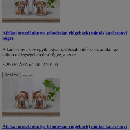
Afrikai oroszlánkutya (rhodesian ridgeback) mintás karácsonyi
bögre
A karácsony az év egyik legvarázslatosabb időszaka, amikor az
otthon melegségében ücsörögve, a szere..
3.290 Ft
ÁFA nélkül: 2.591 Ft
Kosárba
Afrikai oroszlánkutya (rhodesian ridgeback) mintás karácsonyi