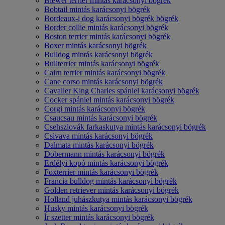
Biewer terrier mintás karácsonyi bögrék
Bobtail mintás karácsonyi bögrék
Bordeaux-i dog karácsonyi bögrék bögrék
Border collie mintás karácsonyi bögrék
Boston terrier mintás karácsonyi bögrék
Boxer mintás karácsonyi bögrék
Bulldog mintás karácsonyi bögrék
Bullterrier mintás karácsonyi bögrék
Cairn terrier mintás karácsonyi bögrék
Cane corso mintás karácsonyi bögrék
Cavalier King Charles spániel karácsonyi bögrék
Cocker spániel mintás karácsonyi bögrék
Corgi mintás karácsonyi bögrék
Csaucsau mintás karácsonyi bögrék
Csehszlovák farkaskutya mintás karácsonyi bögrék
Csivava mintás karácsonyi bögrék
Dalmata mintás karácsonyi bögrék
Dobermann mintás karácsonyi bögrék
Erdélyi kopó mintás karácsonyi bögrék
Foxterrier mintás karácsonyi bögrék
Francia bulldog mintás karácsonyi bögrék
Golden retriever mintás karácsonyi bögrék
Holland juhászkutya mintás karácsonyi bögrék
Husky mintás karácsonyi bögrék
Ír szetter mintás karácsonyi bögrék