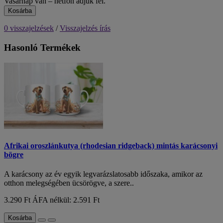
Vasárnap van – hétfőn adjuk fel.
Kosárba
0 visszajelzések
/
Visszajelzés írás
Hasonló Termékek
Afrikai oroszlánkutya (rhodesian ridgeback) mintás karácsonyi
bögre
A karácsony az év egyik legvarázslatosabb időszaka, amikor az
otthon melegségében ücsörögve, a szere..
3.290 Ft
ÁFA nélkül: 2.591 Ft
Kosárba