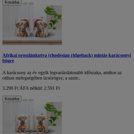
Kosárba
Afrikai oroszlánkutya (rhodesian ridgeback) mintás karácsonyi
bögre
A karácsony az év egyik legvarázslatosabb időszaka, amikor az
otthon melegségében ücsörögve, a szere..
3.290 Ft
ÁFA nélkül: 2.591 Ft
Kosárba