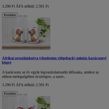
3.290 Ft
ÁFA nélkül: 2.591 Ft
Kosárba
Afrikai oroszlánkutya (rhodesian ridgeback) mintás karácsonyi
bögre
A karácsony az év egyik legvarázslatosabb időszaka, amikor az
otthon melegségében ücsörögve, a szere..
3.290 Ft
ÁFA nélkül: 2.591 Ft
Kosárba