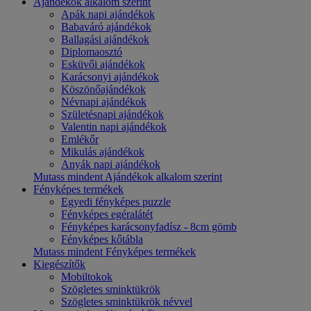
Ajándékok alkalom szerint
Apák napi ajándékok
Babaváró ajándékok
Ballagási ajándékok
Diplomaosztó
Esküvői ajándékok
Karácsonyi ajándékok
Köszönőajándékok
Névnapi ajándékok
Születésnapi ajándékok
Valentin napi ajándékok
Emlékőr
Mikulás ajándékok
Anyák napi ajándékok
Mutass mindent Ajándékok alkalom szerint
Fényképes termékek
Egyedi fényképes puzzle
Fényképes egéralátét
Fényképes karácsonyfadísz - 8cm gömb
Fényképes kőtábla
Mutass mindent Fényképes termékek
Kiegészítők
Mobiltokok
Szögletes sminktükrök
Szögletes sminktükrök névvel