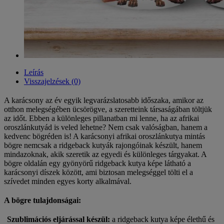
Leírás
Visszajelzések (0)
A karácsony az év egyik legvarázslatosabb időszaka, amikor az
otthon melegségében ücsörögve, a szeretteink társaságában töltjük
az időt. Ebben a különleges pillanatban mi lenne, ha az afrikai
oroszlánkutyád is veled lehetne? Nem csak valóságban, hanem a
kedvenc bögréden is! A karácsonyi afrikai oroszlánkutya mintás
bögre nemcsak a ridgeback kutyák rajongóinak készült, hanem
mindazoknak, akik szeretik az egyedi és különleges tárgyakat. A
bögre oldalán egy gyönyörű ridgeback kutya képe látható a
karácsonyi díszek között, ami biztosan melegséggel tölti el a
szívedet minden egyes korty alkalmával.
A bögre tulajdonságai:
Szublimációs eljárással készül:
a ridgeback kutya képe élethű és