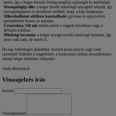
tartós, így a bögre hosszú évekig megőrzi szépségét és minőségét.
Mosogatógép álló:
a bögre kiváló minőségű anyagból készült, így
mosogatógépben is tisztítható anélkül, hogy a kép megkopna.
Mikrohullámú sütőben használható:
gyorsan és egyszerűen
melegítheted benne az italodat.
Űrtartalma 330 ml:
ideális méret a reggeli kávédhoz vagy a
délutáni teádhoz.
Minőségi kerámia:
a bögre anyaga kiváló minőségű kerámia, így
nem csak szép, de tartós is.
Ha egy különleges ajándékot keresel karácsonyra vagy csak
szeretnéd feldobni a reggeleidet, a karácsonyi afrikai oroszlánkutya
mintás bögre tökéletes választás!
Akép illusztráció
Visszajelzés írás
Neved
Visszajelzésed