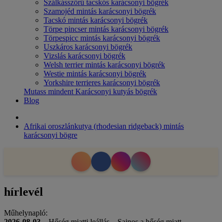
Szálkásszőrű tacskós karácsonyi bögrék
Szamojéd mintás karácsonyi bögrék
Tacskó mintás karácsonyi bögrék
Törpe pincser mintás karácsonyi bögrék
Törpespicc mintás karácsonyi bögrék
Uszkáros karácsonyi bögrék
Vizslás karácsonyi bögrék
Welsh terrier mintás karácsonyi bögrék
Westie mintás karácsonyi bögrék
Yorkshire terrieres karácsonyi bögrék
Mutass mindent Karácsonyi kutyás bögrék
Blog
Afrikai oroszlánkutya (rhodesian ridgeback) mintás
karácsonyi bögre
hírlevél
Műhelynapló:
2026-08-03
– Hőség miatti leállás – Sajnos a hőség miatt