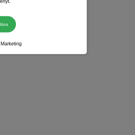
ényt.
dása
Marketing