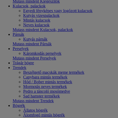
Mutass mindent Kiegészítők
Kulacsok, palackok
Egyedi fényképes vagy logózott kulacsok
Kutyás vizespalackok
Mintás kulacsok
Neves kulacsok
Mutass mindent Kulacsok, palackok
Párnák
Kutyás párnák
Mutass mindent Párnák
Perselyek
Káromkodás perselyek
Mutass mindent Perselyek
Trágár bögre
Trendek
Beszélgető macskák meme termékek
Capybara mintás termékek
Hód / Bober mintás termékek
Mormotás neves termékek
Pedro a táncoló mosómedve
Sad hamster termékek
Mutass mindent Trendek
Bögrék
Állatos bögrék
Álomfogó mintás bögrék