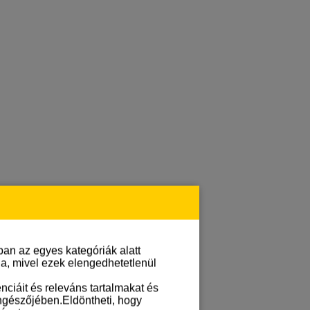
an az egyes kategóriák alatt
lja, mivel ezek elengedhetetlenül
ciáit és releváns tartalmakat és
öngészőjében.Eldöntheti, hogy