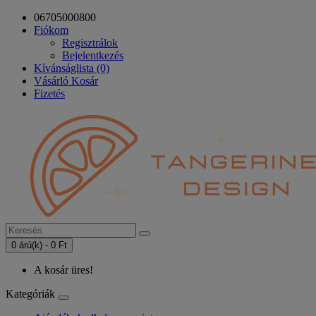
06705000800
Fiókom
Regisztrálok
Bejelentkezés
Kívánságlista (0)
Vásárló Kosár
Fizetés
0 árú(k) - 0 Ft
A kosár üres!
Kategóriák