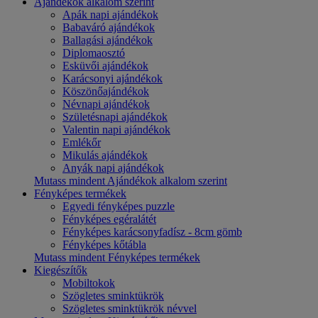
Ajándékok alkalom szerint
Apák napi ajándékok
Babaváró ajándékok
Ballagási ajándékok
Diplomaosztó
Esküvői ajándékok
Karácsonyi ajándékok
Köszönőajándékok
Névnapi ajándékok
Születésnapi ajándékok
Valentin napi ajándékok
Emlékőr
Mikulás ajándékok
Anyák napi ajándékok
Mutass mindent Ajándékok alkalom szerint
Fényképes termékek
Egyedi fényképes puzzle
Fényképes egéralátét
Fényképes karácsonyfadísz - 8cm gömb
Fényképes kőtábla
Mutass mindent Fényképes termékek
Kiegészítők
Mobiltokok
Szögletes sminktükrök
Szögletes sminktükrök névvel