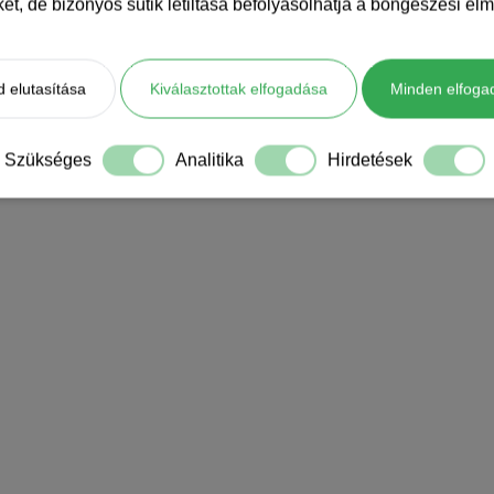
iket, de bizonyos sütik letiltása befolyásolhatja a böngészési élm
 elutasítása
Kiválasztottak elfogadása
Minden elfoga
Szükséges
Analitika
Hirdetések