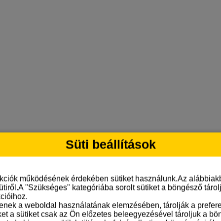
Süti beállítások
nkciók működésének érdekében sütiket használunk.Az alábbiakb
ütiről.A "Szükséges" kategóriába sorolt sütiket a böngésző táro
cióihoz.
tenek a weboldal használatának elemzésében, tárolják a preferen
ket a sütiket csak az Ön előzetes beleegyezésével tároljuk a b