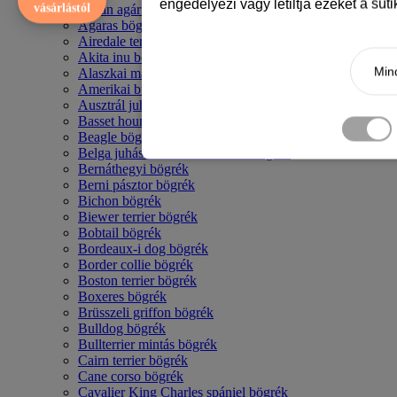
engedélyezi vagy letiltja ezeket a süt
vásárlástól
Afgán agár bögrék
Agaras bögrék
Airedale terrier mintás bögre
Akita inu bögrék
Mind
Alaszkai malamut bögrék
Amerikai bulldog mintás bögrék
Ausztrál juhászkutya bögrék
Basset hound mintás bögrék
Beagle bögrék
Belga juhász - malinois mintás bögrék
Bernáthegyi bögrék
Berni pásztor bögrék
Bichon bögrék
Biewer terrier bögrék
Bobtail bögrék
Bordeaux-i dog bögrék
Border collie bögrék
Boston terrier bögrék
Boxeres bögrék
Brüsszeli griffon bögrék
Bulldog bögrék
Bullterrier mintás bögrék
Cairn terrier bögrék
Cane corso bögrék
Cavalier King Charles spániel bögrék