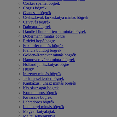
Cocker spániel bögrék
Corgis bögrék
Csaucsau bögrék
Csehszlovák farkaskutya mintás bögrék
Csivavás bögrék
Dalmatás bögrék
Dandie Dinmont-terrier mintás bögrék
Dobermann mintás bögre
Erdélyi kopó bögre
Foxterrier mintás bögrék
Francia bulldog bögrék
Golden-Retriever mintás bögrék
Hannoveri véreb mintás bögrék
Holland juhászkutyás bögre
Husky
Ír szetter mintás bögrék
Jack russel terrier bögrék
Kaukázusi juhász mintás bögrék
Kis olasz agár bögrék
Komondoros bögrék
Kuvaszos bögrék
Labradoros bögrék
Leonbergi mintás bögrék
Magyar kutyafajták
Máltai selyemkutya