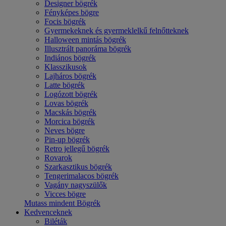
Designer bögrék
Fényképes bögre
Focis bögrék
Gyermekeknek és gyermeklelkű felnőtteknek
Halloween mintás bögrék
Illusztrált panoráma bögrék
Indiános bögrék
Klasszikusok
Lajháros bögrék
Latte bögrék
Logózott bögrék
Lovas bögrék
Macskás bögrék
Morcica bögrék
Neves bögre
Pin-up bögrék
Retro jellegű bögrék
Rovarok
Szarkasztikus bögrék
Tengerimalacos bögrék
Vagány nagyszülők
Vicces bögre
Mutass mindent Bögrék
Kedvenceknek
Biléták