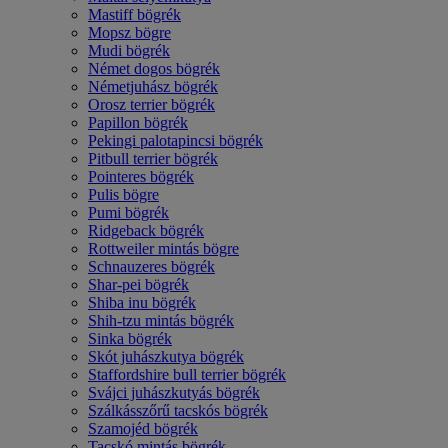
Mastiff bögrék
Mopsz bögre
Mudi bögrék
Német dogos bögrék
Németjuhász bögrék
Orosz terrier bögrék
Papillon bögrék
Pekingi palotapincsi bögrék
Pitbull terrier bögrék
Pointeres bögrék
Pulis bögre
Pumi bögrék
Ridgeback bögrék
Rottweiler mintás bögre
Schnauzeres bögrék
Shar-pei bögrék
Shiba inu bögrék
Shih-tzu mintás bögrék
Sinka bögrék
Skót juhászkutya bögrék
Staffordshire bull terrier bögrék
Svájci juhászkutyás bögrék
Szálkásszőrű tacskós bögrék
Szamojéd bögrék
Tacskó mintás bögrék