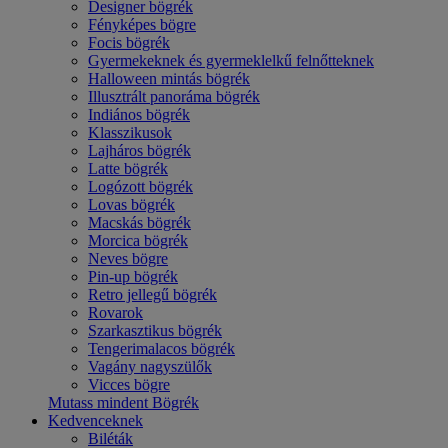
Designer bögrék
Fényképes bögre
Focis bögrék
Gyermekeknek és gyermeklelkű felnőtteknek
Halloween mintás bögrék
Illusztrált panoráma bögrék
Indiános bögrék
Klasszikusok
Lajháros bögrék
Latte bögrék
Logózott bögrék
Lovas bögrék
Macskás bögrék
Morcica bögrék
Neves bögre
Pin-up bögrék
Retro jellegű bögrék
Rovarok
Szarkasztikus bögrék
Tengerimalacos bögrék
Vagány nagyszülők
Vicces bögre
Mutass mindent Bögrék
Kedvenceknek
Biléták