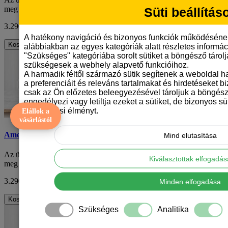
meg szeretteit. Az ajándékozás nem csa..
Süti beállítás
3.290 Ft
ÁFA nélkül: 2.591 Ft
A hatékony navigáció és bizonyos funkciók működéséne
Kosárba
alábbiakban az egyes kategóriák alatt részletes informáci
"Szükséges" kategóriába sorolt sütiket a böngésző tárol
szükségesek a webhely alapvető funkcióihoz.
A harmadik féltől származó sütik segítenek a weboldal 
a preferenciáit és releváns tartalmakat és hirdetéseket b
csak az Ön előzetes beleegyezésével tároljuk a böngész
engedélyezi vagy letiltja ezeket a sütiket, de bizonyos süt
böngészési élményt.
Elállok a
vásárlástól
Amerikai bulldog mintás karácsonyi bögre
Mind elutasítása
Az ünnepek közeledtével mindenki azon tűnődik, mivel lephetné
Kiválasztottak elfogadá
meg szeretteit. Az ajándékozás nem csa..
3.290 Ft
ÁFA nélkül: 2.591 Ft
Minden elfogadása
Kosárba
Szükséges
Analitika