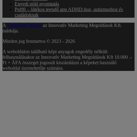
Egyedi póló nyomtatás
Pufffi – Játékos teendő app ADHD-hoz, autizmushoz és
családoknak
A
Tangerine Design
az Innovatív Marketing Megoldások Kft.
márkája.
Minden jog fenntartva © 2023 -
2026
A weboldalon található képi anyagok engedély nélküli
felhasználásakor az Innovatív Marketing Megoldások Kft 10.000 .-
Ft + ÁFA összeget jogosult kiszámlázni a képeket használó
weboldal üzemeltetője számára.