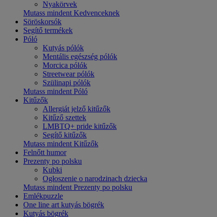
Nyakörvek
Mutass mindent Kedvenceknek
Söröskorsók
Segítő termékek
Póló
Kutyás pólók
Mentális egészség pólók
Morcica pólók
Streetwear pólók
Szülinapi pólók
Mutass mindent Póló
Kitűzők
Allergiát jelző kitűzők
Kitűző szettek
LMBTQ+ pride kitűzők
Segítő kitűzők
Mutass mindent Kitűzők
Felnőtt humor
Prezenty po polsku
Kubki
Ogłoszenie o narodzinach dziecka
Mutass mindent Prezenty po polsku
Emlékpuzzle
One line art kutyás bögrék
Kutyás bögrék