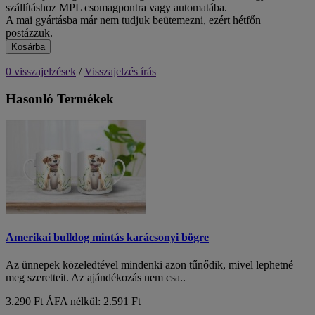
szállításhoz MPL csomagpontra vagy automatába.
A mai gyártásba már nem tudjuk beütemezni, ezért hétfőn
postázzuk.
Kosárba
0 visszajelzések
/
Visszajelzés írás
Hasonló Termékek
Amerikai bulldog mintás karácsonyi bögre
Az ünnepek közeledtével mindenki azon tűnődik, mivel lephetné
meg szeretteit. Az ajándékozás nem csa..
3.290 Ft
ÁFA nélkül: 2.591 Ft