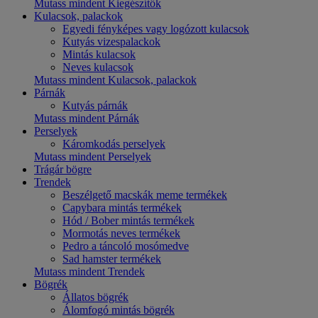
Mutass mindent Kiegészítők
Kulacsok, palackok
Egyedi fényképes vagy logózott kulacsok
Kutyás vizespalackok
Mintás kulacsok
Neves kulacsok
Mutass mindent Kulacsok, palackok
Párnák
Kutyás párnák
Mutass mindent Párnák
Perselyek
Káromkodás perselyek
Mutass mindent Perselyek
Trágár bögre
Trendek
Beszélgető macskák meme termékek
Capybara mintás termékek
Hód / Bober mintás termékek
Mormotás neves termékek
Pedro a táncoló mosómedve
Sad hamster termékek
Mutass mindent Trendek
Bögrék
Állatos bögrék
Álomfogó mintás bögrék