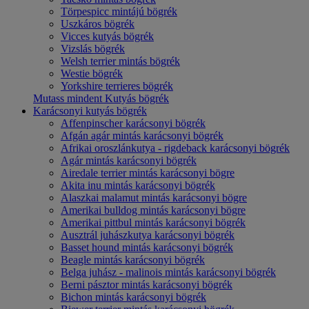
Törpespicc mintájú bögrék
Uszkáros bögrék
Vicces kutyás bögrék
Vizslás bögrék
Welsh terrier mintás bögrék
Westie bögrék
Yorkshire terrieres bögrék
Mutass mindent Kutyás bögrék
Karácsonyi kutyás bögrék
Affenpinscher karácsonyi bögrék
Afgán agár mintás karácsonyi bögrék
Afrikai oroszlánkutya - rigdeback karácsonyi bögrék
Agár mintás karácsonyi bögrék
Airedale terrier mintás karácsonyi bögre
Akita inu mintás karácsonyi bögrék
Alaszkai malamut mintás karácsonyi bögre
Amerikai bulldog mintás karácsonyi bögre
Amerikai pittbul mintás karácsonyi bögrék
Ausztrál juhászkutya karácsonyi bögrék
Basset hound mintás karácsonyi bögrék
Beagle mintás karácsonyi bögrék
Belga juhász - malinois mintás karácsonyi bögrék
Berni pásztor mintás karácsonyi bögrék
Bichon mintás karácsonyi bögrék