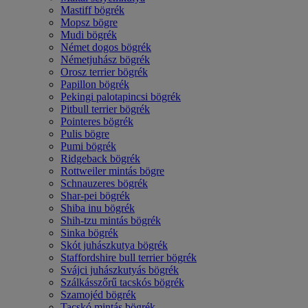
Mastiff bögrék
Mopsz bögre
Mudi bögrék
Német dogos bögrék
Németjuhász bögrék
Orosz terrier bögrék
Papillon bögrék
Pekingi palotapincsi bögrék
Pitbull terrier bögrék
Pointeres bögrék
Pulis bögre
Pumi bögrék
Ridgeback bögrék
Rottweiler mintás bögre
Schnauzeres bögrék
Shar-pei bögrék
Shiba inu bögrék
Shih-tzu mintás bögrék
Sinka bögrék
Skót juhászkutya bögrék
Staffordshire bull terrier bögrék
Svájci juhászkutyás bögrék
Szálkásszőrű tacskós bögrék
Szamojéd bögrék
Tacskó mintás bögrék