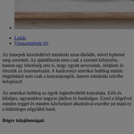
Leírás
Visszajelzések (0)
Az ünnepek közeledtével mindenki azon tűnődik, mivel lephetné
meg szeretteit. Az ajándékozás nem csak a szeretet kifejezése,
hanem egy lehetőség arra is, hogy együtt nevessünk, örüljünk és
érezzük az összetartozást. A karácsonyi amerikai bulldog mintás
bögrénkkel nem csak a kutyarajongók, hanem mindenki szívébe
belopózol!
Az amerikai bulldog az egyik legkedveltebb kutyafajta. Erős és
hűséges, ugyanakkor nagyon játékos és barátságos. Ezzel a bögrével
minden reggel és minden kávészünet alkalmával eszedbe jut majd ez
a különleges négylábú barát.
Bögre tulajdonságai: