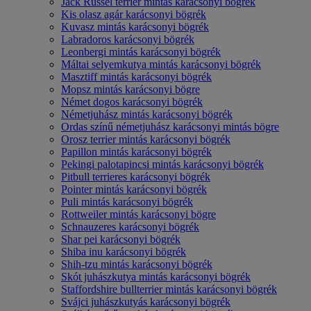
Jack Russel terrier mintás karácsonyi bögrék
Kis olasz agár karácsonyi bögrék
Kuvasz mintás karácsonyi bögrék
Labradoros karácsonyi bögrék
Leonbergi mintás karácsonyi bögrék
Máltai selyemkutya mintás karácsonyi bögrék
Masztiff mintás karácsonyi bögrék
Mopsz mintás karácsonyi bögre
Német dogos karácsonyi bögrék
Németjuhász mintás karácsonyi bögrék
Ordas színű németjuhász karácsonyi mintás bögre
Orosz terrier mintás karácsonyi bögrék
Papillon mintás karácsonyi bögrék
Pekingi palotapincsi mintás karácsonyi bögrék
Pitbull terrieres karácsonyi bögrék
Pointer mintás karácsonyi bögrék
Puli mintás karácsonyi bögrék
Rottweiler mintás karácsonyi bögre
Schnauzeres karácsonyi bögrék
Shar pei karácsonyi bögrék
Shiba inu karácsonyi bögrék
Shih-tzu mintás karácsonyi bögrék
Skót juhászkutya mintás karácsonyi bögrék
Staffordshire bullterrier mintás karácsonyi bögrék
Svájci juhászkutyás karácsonyi bögrék