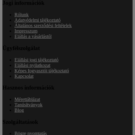
Jogi információk
Rólunk
Adatvédelmi tájékoztató
Általános szerződési feltételek
Impresszum
Elállás a vásárlástól
Ügyfélszolgálat
Elállási jogi tájékoztató
Elállási nyilatkozat
Képes fogyasztói tájékoztató
Kapcsolat
Hasznos információk
Mérettáblázat
Tanúsítványok
Blog
Szolgáltatások
Bögre nyomtatás