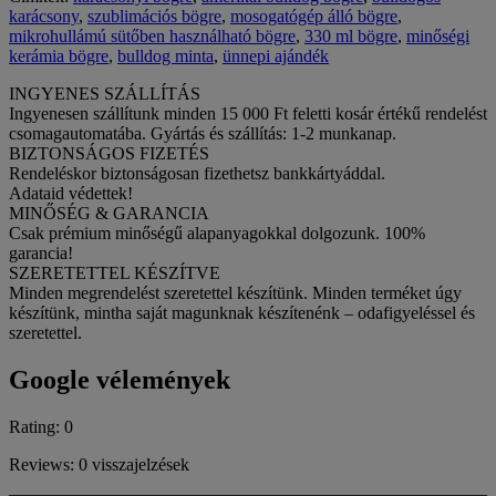
karácsony
,
szublimációs bögre
,
mosogatógép álló bögre
,
mikrohullámú sütőben használható bögre
,
330 ml bögre
,
minőségi
kerámia bögre
,
bulldog minta
,
ünnepi ajándék
INGYENES SZÁLLÍTÁS
Ingyenesen szállítunk minden 15 000 Ft feletti kosár értékű rendelést
csomagautomatába. Gyártás és szállítás: 1-2 munkanap.
BIZTONSÁGOS FIZETÉS
Rendeléskor biztonságosan fizethetsz bankkártyáddal.
Adataid védettek!
MINŐSÉG & GARANCIA
Csak prémium minőségű alapanyagokkal dolgozunk. 100%
garancia!
SZERETETTEL KÉSZÍTVE
Minden megrendelést szeretettel készítünk. Minden terméket úgy
készítünk, mintha saját magunknak készítenénk – odafigyeléssel és
szeretettel.
Google vélemények
Rating: 0
Reviews: 0 visszajelzések