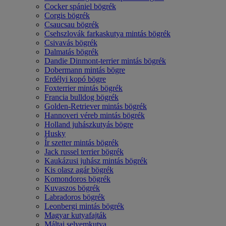
Cocker spániel bögrék
Corgis bögrék
Csaucsau bögrék
Csehszlovák farkaskutya mintás bögrék
Csivavás bögrék
Dalmatás bögrék
Dandie Dinmont-terrier mintás bögrék
Dobermann mintás bögre
Erdélyi kopó bögre
Foxterrier mintás bögrék
Francia bulldog bögrék
Golden-Retriever mintás bögrék
Hannoveri véreb mintás bögrék
Holland juhászkutyás bögre
Husky
Ír szetter mintás bögrék
Jack russel terrier bögrék
Kaukázusi juhász mintás bögrék
Kis olasz agár bögrék
Komondoros bögrék
Kuvaszos bögrék
Labradoros bögrék
Leonbergi mintás bögrék
Magyar kutyafajták
Máltai selyemkutya