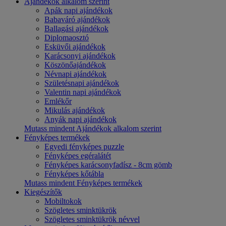
Ajándékok alkalom szerint
Apák napi ajándékok
Babaváró ajándékok
Ballagási ajándékok
Diplomaosztó
Esküvői ajándékok
Karácsonyi ajándékok
Köszönőajándékok
Névnapi ajándékok
Születésnapi ajándékok
Valentin napi ajándékok
Emlékőr
Mikulás ajándékok
Anyák napi ajándékok
Mutass mindent Ajándékok alkalom szerint
Fényképes termékek
Egyedi fényképes puzzle
Fényképes egéralátét
Fényképes karácsonyfadísz - 8cm gömb
Fényképes kőtábla
Mutass mindent Fényképes termékek
Kiegészítők
Mobiltokok
Szögletes sminktükrök
Szögletes sminktükrök névvel