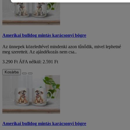
Amerikai bulldog mintás karácsonyi bögre
Az ünnepek közeledtével mindenki azon tűnődik, mivel lephetné
meg szeretteit. Az ajándékozás nem csa..
3.290 Ft
ÁFA nélkül: 2.591 Ft
Kosárba
Amerikai bulldog mintás karácsonyi bögre