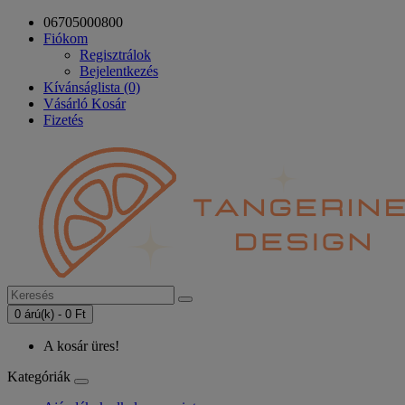
06705000800
Fiókom
Regisztrálok
Bejelentkezés
Kívánságlista (0)
Vásárló Kosár
Fizetés
0 árú(k) - 0 Ft
A kosár üres!
Kategóriák