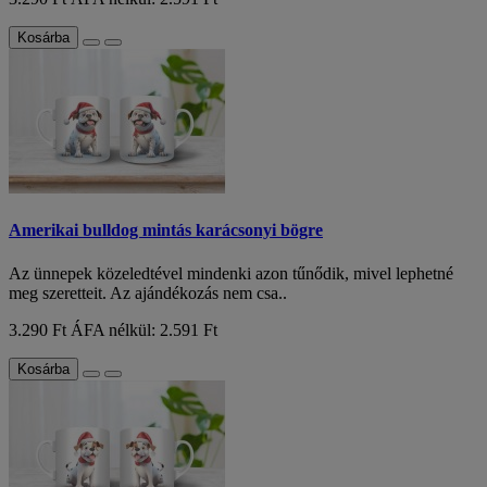
Kosárba
Amerikai bulldog mintás karácsonyi bögre
Az ünnepek közeledtével mindenki azon tűnődik, mivel lephetné
meg szeretteit. Az ajándékozás nem csa..
3.290 Ft
ÁFA nélkül: 2.591 Ft
Kosárba