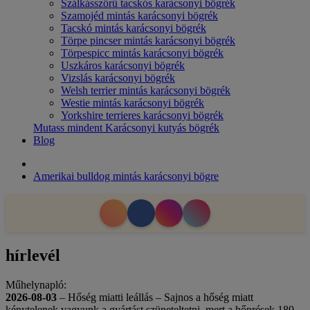
Szálkásszőrű tacskós karácsonyi bögrék
Szamojéd mintás karácsonyi bögrék
Tacskó mintás karácsonyi bögrék
Törpe pincser mintás karácsonyi bögrék
Törpespicc mintás karácsonyi bögrék
Uszkáros karácsonyi bögrék
Vizslás karácsonyi bögrék
Welsh terrier mintás karácsonyi bögrék
Westie mintás karácsonyi bögrék
Yorkshire terrieres karácsonyi bögrék
Mutass mindent Karácsonyi kutyás bögrék
Blog
Amerikai bulldog mintás karácsonyi bögre
hírlevél
Műhelynapló:
2026-08-03
– Hőség miatti leállás – Sajnos a hőség miatt
kénytelenek vagyunk a gyártást szüneteltetni, mert a hőprések 180