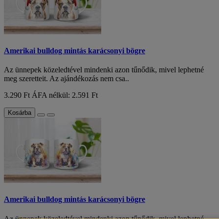
Amerikai bulldog mintás karácsonyi bögre
Az ünnepek közeledtével mindenki azon tűnődik, mivel lephetné
meg szeretteit. Az ajándékozás nem csa..
3.290 Ft
ÁFA nélkül: 2.591 Ft
Kosárba
Amerikai bulldog mintás karácsonyi bögre
Az ünnepek közeledtével mindenki azon tűnődik, mivel lephetné