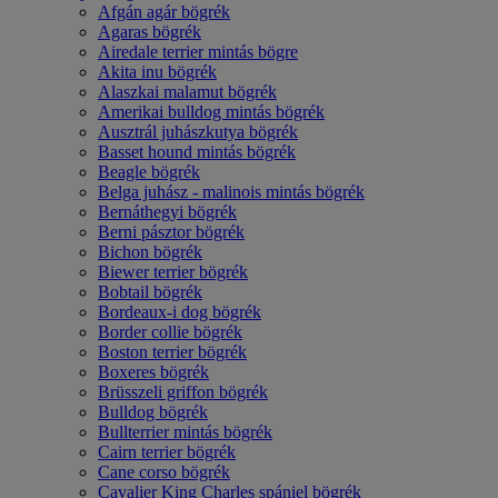
Afgán agár bögrék
Agaras bögrék
Airedale terrier mintás bögre
Akita inu bögrék
Alaszkai malamut bögrék
Amerikai bulldog mintás bögrék
Ausztrál juhászkutya bögrék
Basset hound mintás bögrék
Beagle bögrék
Belga juhász - malinois mintás bögrék
Bernáthegyi bögrék
Berni pásztor bögrék
Bichon bögrék
Biewer terrier bögrék
Bobtail bögrék
Bordeaux-i dog bögrék
Border collie bögrék
Boston terrier bögrék
Boxeres bögrék
Brüsszeli griffon bögrék
Bulldog bögrék
Bullterrier mintás bögrék
Cairn terrier bögrék
Cane corso bögrék
Cavalier King Charles spániel bögrék