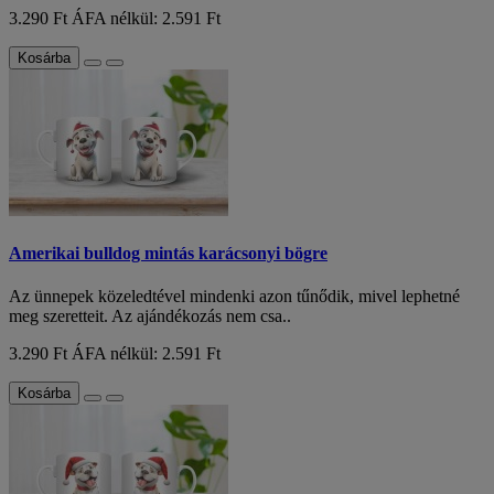
3.290 Ft
ÁFA nélkül: 2.591 Ft
Kosárba
Amerikai bulldog mintás karácsonyi bögre
Az ünnepek közeledtével mindenki azon tűnődik, mivel lephetné
meg szeretteit. Az ajándékozás nem csa..
3.290 Ft
ÁFA nélkül: 2.591 Ft
Kosárba