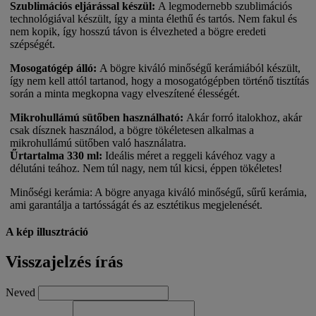
Szublimációs eljárással készül:
A legmodernebb szublimációs
technológiával készült, így a minta élethű és tartós. Nem fakul és
nem kopik, így hosszú távon is élvezheted a bögre eredeti
szépségét.
Mosogatógép álló:
A bögre kiváló minőségű kerámiából készült,
így nem kell attól tartanod, hogy a mosogatógépben történő tisztítás
során a minta megkopna vagy elveszítené élességét.
Mikrohullámú sütőben használható:
Akár forró italokhoz, akár
csak dísznek használod, a bögre tökéletesen alkalmas a
mikrohullámú sütőben való használatra.
Űrtartalma 330 ml:
Ideális méret a reggeli kávéhoz vagy a
délutáni teához. Nem túl nagy, nem túl kicsi, éppen tökéletes!
Minőségi kerámia:
A bögre anyaga kiváló minőségű, sűrű kerámia,
ami garantálja a tartósságát és az esztétikus megjelenését.
A kép illusztráció
Visszajelzés írás
Neved