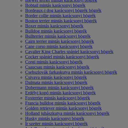
Biewer terrier mintás karácsonyi bögrék
Bobtail mintás karácsonyi bögrék
Bordeaux-i dog karácsonyi bögrék bögrék
Border collie mintás karácsonyi bögrék
Boston terrier mintás karácsonyi bögrék
Boxer mintás karácsonyi bögrék
Bulldog mintás karácsonyi bögrék
Bullterrier mintás karácsonyi bögrék
Cairn terrier mintás karácsonyi bögrék
Cane corso mintás karácsonyi bögrék
Cavalier King Charles spániel karácsonyi bögrék
Cocker spániel mintás karácsonyi bögrék
Corgi mintás karácsonyi bögrék
Csaucsau mintás karácsonyi bögrék
Csehszlovák farkaskutya mintás karácsonyi bögrék
Csivava mintás karácsonyi bögrék
Dalmata mintás karácsonyi bögrék
Dobermann mintás karácsonyi bögrék
Erdélyi kopó mintás karácsonyi bögrék
Foxterrier mintás karácsonyi bögrék
Francia bulldog mintás karácsonyi bögrék
Golden retriever mintás karácsonyi bögrék
Holland juhászkutya mintás karácsonyi bögrék
Husky mintás karácsonyi bögrék
Ír szetter mintás karácsonyi bögrék