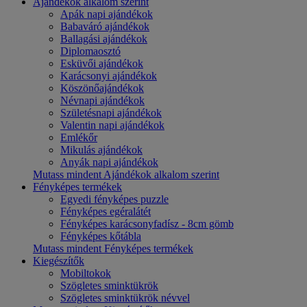
Ajándékok alkalom szerint
Apák napi ajándékok
Babaváró ajándékok
Ballagási ajándékok
Diplomaosztó
Esküvői ajándékok
Karácsonyi ajándékok
Köszönőajándékok
Névnapi ajándékok
Születésnapi ajándékok
Valentin napi ajándékok
Emlékőr
Mikulás ajándékok
Anyák napi ajándékok
Mutass mindent Ajándékok alkalom szerint
Fényképes termékek
Egyedi fényképes puzzle
Fényképes egéralátét
Fényképes karácsonyfadísz - 8cm gömb
Fényképes kőtábla
Mutass mindent Fényképes termékek
Kiegészítők
Mobiltokok
Szögletes sminktükrök
Szögletes sminktükrök névvel