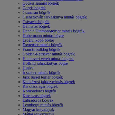
Cocker spániel bögrék
Corgis bögrék
Csaucsau bögrék
Csehszlovák farkaskutya mintás bögrék
Csivavás bögrék
Dalmatás bögrék
Dandie Dinmont-terrier mintás bögrék
Dobermann mintás bögre
Erdélyi kopó bögre
Foxterrier mintás bögrék
Francia bulldog bögrék
Golden-Retriever mintás bögrék
Hannoveri véreb mintás bögrék
Holland juhászkutyás bögre
Husky
Ír szetter mintás bögrék
Jack russel terrier bögrék
Kaukázusi juhász mintás bögrék
Kis olasz agár bögrék
Komondoros bögrék
Kuvaszos bögrék
Labradoros bögrék
Leonbergi mintás bögrék
Magyar kutyafajták
Máltai selyemkutya