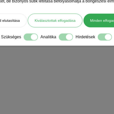
iket, de bizonyos sütik letiltása befolyásolhatja a böngészési élm
 elutasítása
Kiválasztottak elfogadása
Minden elfoga
Szükséges
Analitika
Hirdetések