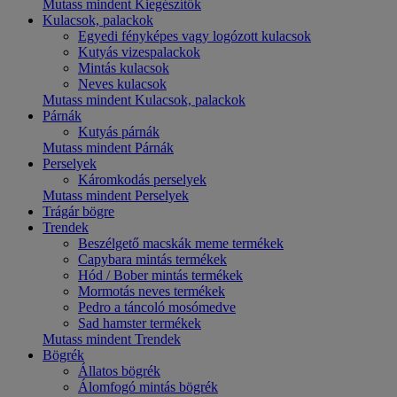
Mutass mindent Kiegészítők
Kulacsok, palackok
Egyedi fényképes vagy logózott kulacsok
Kutyás vizespalackok
Mintás kulacsok
Neves kulacsok
Mutass mindent Kulacsok, palackok
Párnák
Kutyás párnák
Mutass mindent Párnák
Perselyek
Káromkodás perselyek
Mutass mindent Perselyek
Trágár bögre
Trendek
Beszélgető macskák meme termékek
Capybara mintás termékek
Hód / Bober mintás termékek
Mormotás neves termékek
Pedro a táncoló mosómedve
Sad hamster termékek
Mutass mindent Trendek
Bögrék
Állatos bögrék
Álomfogó mintás bögrék