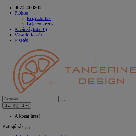
06705000800
Fiókom
Regisztrálok
Bejelentkezés
Kívánságlista (0)
Vásárló Kosár
Fizetés
0 árú(k) - 0 Ft
A kosár üres!
Kategóriák