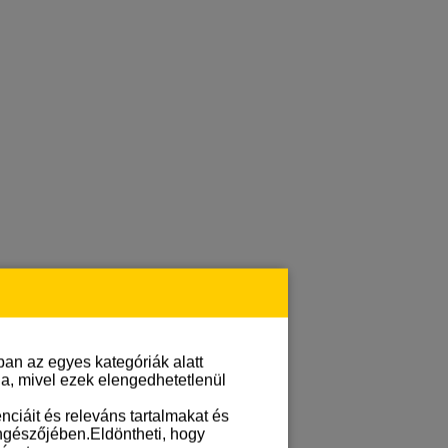
an az egyes kategóriák alatt
lja, mivel ezek elengedhetetlenül
ciáit és releváns tartalmakat és
öngészőjében.Eldöntheti, hogy