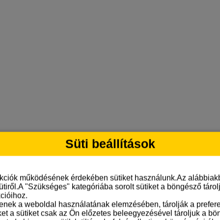
Süti beállítások
nkciók működésének érdekében sütiket használunk.Az alábbiakb
ütiről.A "Szükséges" kategóriába sorolt sütiket a böngésző táro
cióihoz.
tenek a weboldal használatának elemzésében, tárolják a preferen
ket a sütiket csak az Ön előzetes beleegyezésével tároljuk a b