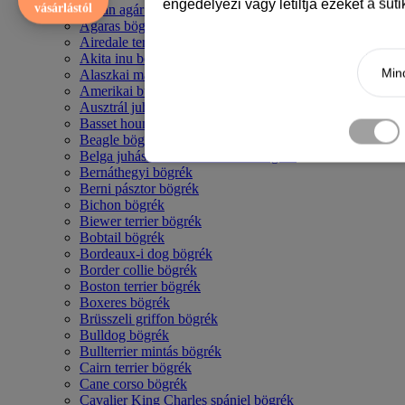
engedélyezi vagy letiltja ezeket a süt
vásárlástól
Afgán agár bögrék
Agaras bögrék
Airedale terrier mintás bögre
Akita inu bögrék
Mind
Alaszkai malamut bögrék
Amerikai bulldog mintás bögrék
Ausztrál juhászkutya bögrék
Basset hound mintás bögrék
Beagle bögrék
Belga juhász - malinois mintás bögrék
Bernáthegyi bögrék
Berni pásztor bögrék
Bichon bögrék
Biewer terrier bögrék
Bobtail bögrék
Bordeaux-i dog bögrék
Border collie bögrék
Boston terrier bögrék
Boxeres bögrék
Brüsszeli griffon bögrék
Bulldog bögrék
Bullterrier mintás bögrék
Cairn terrier bögrék
Cane corso bögrék
Cavalier King Charles spániel bögrék