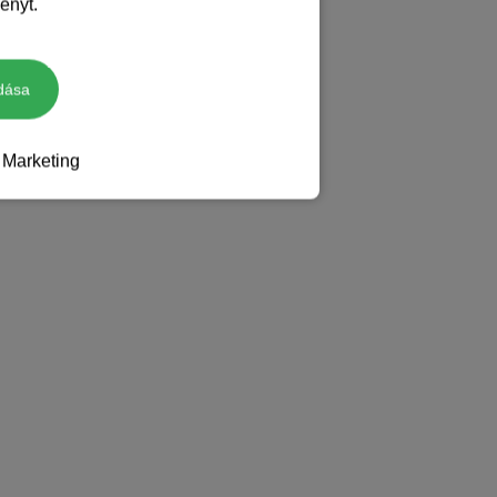
ényt.
dása
Marketing