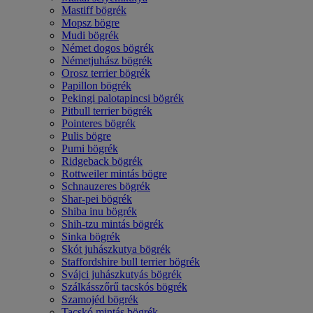
Mastiff bögrék
Mopsz bögre
Mudi bögrék
Német dogos bögrék
Németjuhász bögrék
Orosz terrier bögrék
Papillon bögrék
Pekingi palotapincsi bögrék
Pitbull terrier bögrék
Pointeres bögrék
Pulis bögre
Pumi bögrék
Ridgeback bögrék
Rottweiler mintás bögre
Schnauzeres bögrék
Shar-pei bögrék
Shiba inu bögrék
Shih-tzu mintás bögrék
Sinka bögrék
Skót juhászkutya bögrék
Staffordshire bull terrier bögrék
Svájci juhászkutyás bögrék
Szálkásszőrű tacskós bögrék
Szamojéd bögrék
Tacskó mintás bögrék