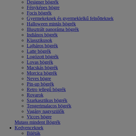
Designer bögrék
Fényképes bögre
Focis bögrék
Gyermekeknek és gyermeklelkű felnőtteknek
Halloween mintás bögrék
Illusztrált panoráma bögrék
Indiános bögrék
Klasszikusok
Lajháros bögrék
Latte bögrék
Logózott bögrék
Lovas bögrék
Macskás bögrék
Morcica bögrék
Neves bögre
Pin-up bögrék
Retro jellegű bögrék
Rovarok
Szarkasztikus bögrék
Tengerimalacos bögrék
Vagány nagyszülők
Vicces bögre
Mutass mindent Bögrék
Kedvenceknek
Biléták