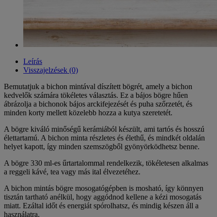
Leírás
Visszajelzések (0)
Bemutatjuk a bichon mintával díszített bögrét, amely a bichon
kedvelők számára tökéletes választás. Ez a bájos bögre hűen
ábrázolja a bichonok bájos arckifejezését és puha szőrzetét, és
minden korty mellett közelebb hozza a kutya szeretetét.
A bögre kiváló minőségű kerámiából készült, ami tartós és hosszú
élettartamú. A bichon minta részletes és élethű, és mindkét oldalán
helyet kapott, így minden szemszögből gyönyörködhetsz benne.
A bögre 330 ml-es űrtartalommal rendelkezik, tökéletesen alkalmas
a reggeli kávé, tea vagy más ital élvezetéhez.
A bichon mintás bögre mosogatógépben is mosható, így könnyen
tisztán tartható anélkül, hogy aggódnod kellene a kézi mosogatás
miatt. Ezáltal időt és energiát spórolhatsz, és mindig készen áll a
használatra.