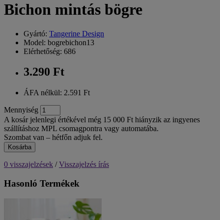
Bichon mintás bögre
Gyártó:
Tangerine Design
Model: bogrebichon13
Elérhetőség: 686
3.290 Ft
ÁFA nélkül: 2.591 Ft
Mennyiség
A kosár jelenlegi értékével még 15 000 Ft hiányzik az ingyenes
szállításhoz MPL csomagpontra vagy automatába.
Szombat van – hétfőn adjuk fel.
Kosárba
0 visszajelzések
/
Visszajelzés írás
Hasonló Termékek