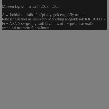
Minden jog fenntartva © 2023 -
2026
A weboldalon található képi anyagok engedély nélküli
felhasználásakor az Innovatív Marketing Megoldások Kft 10.000 .-
Ft + ÁFA összeget jogosult kiszámlázni a képeket használó
weboldal üzemeltetője számára.