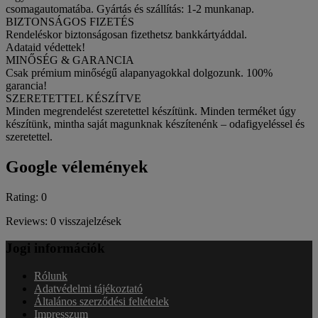
csomagautomatába. Gyártás és szállítás: 1-2 munkanap.
BIZTONSÁGOS FIZETÉS
Rendeléskor biztonságosan fizethetsz bankkártyáddal.
Adataid védettek!
MINŐSÉG & GARANCIA
Csak prémium minőségű alapanyagokkal dolgozunk. 100%
garancia!
SZERETETTEL KÉSZÍTVE
Minden megrendelést szeretettel készítünk. Minden terméket úgy
készítünk, mintha saját magunknak készítenénk – odafigyeléssel és
szeretettel.
Google vélemények
Rating: 0
Reviews: 0 visszajelzések
Jogi információk
Rólunk
Adatvédelmi tájékoztató
Általános szerződési feltételek
Impresszum