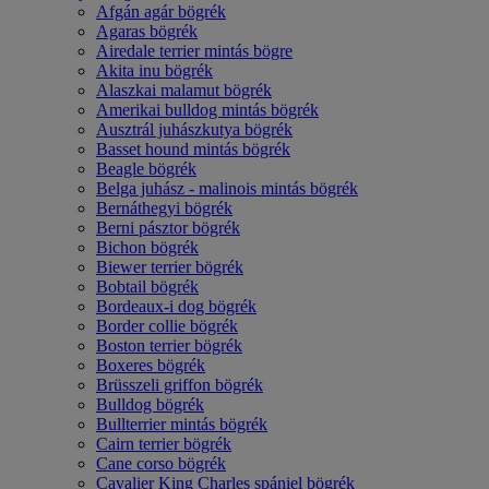
Afgán agár bögrék
Agaras bögrék
Airedale terrier mintás bögre
Akita inu bögrék
Alaszkai malamut bögrék
Amerikai bulldog mintás bögrék
Ausztrál juhászkutya bögrék
Basset hound mintás bögrék
Beagle bögrék
Belga juhász - malinois mintás bögrék
Bernáthegyi bögrék
Berni pásztor bögrék
Bichon bögrék
Biewer terrier bögrék
Bobtail bögrék
Bordeaux-i dog bögrék
Border collie bögrék
Boston terrier bögrék
Boxeres bögrék
Brüsszeli griffon bögrék
Bulldog bögrék
Bullterrier mintás bögrék
Cairn terrier bögrék
Cane corso bögrék
Cavalier King Charles spániel bögrék