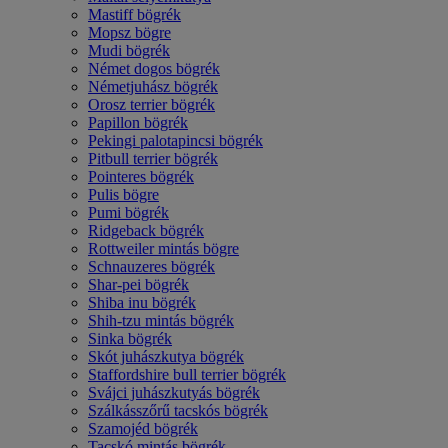
Mastiff bögrék
Mopsz bögre
Mudi bögrék
Német dogos bögrék
Németjuhász bögrék
Orosz terrier bögrék
Papillon bögrék
Pekingi palotapincsi bögrék
Pitbull terrier bögrék
Pointeres bögrék
Pulis bögre
Pumi bögrék
Ridgeback bögrék
Rottweiler mintás bögre
Schnauzeres bögrék
Shar-pei bögrék
Shiba inu bögrék
Shih-tzu mintás bögrék
Sinka bögrék
Skót juhászkutya bögrék
Staffordshire bull terrier bögrék
Svájci juhászkutyás bögrék
Szálkásszőrű tacskós bögrék
Szamojéd bögrék
Tacskó mintás bögrék