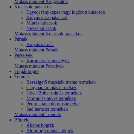
Mutass mindent Kiegészítők
Kulacsok, palackok
Egyedi fényképes vagy logózott kulacsok
Kutyás vizespalackok
Mintás kulacsok
Neves kulacsok
Mutass mindent Kulacsok, palackok
Párnák
Kutyás párnák
Mutass mindent Párnák
Perselyek
Káromkodás perselyek
Mutass mindent Perselyek
Trágár bögre
Trendek
Beszélgető macskák meme termékek
Capybara mintás termékek
Hód / Bober mintás termékek
Mormotás neves termékek
Pedro a táncoló mosómedve
Sad hamster termékek
Mutass mindent Trendek
Bögrék
Állatos bögrék
Álomfogó mintás bögrék