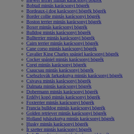
Biewer terrier mintás karácsonyi bögrék
Bobtail mintás karácsonyi bögrék
Bordeaux-i dog karácsonyi bögrék bögrék
Border collie mintás karácsonyi bögrék
Boston terrier mintás karácsonyi bögrék
Boxer mintás karácsonyi bögrék
Bulldog mintás karácsonyi bögrék
Bullterrier mintás karácsonyi bögrék
Cairn terrier mintás karácsonyi bögrék
Cane corso mintás karácsonyi bögrék
Cavalier King Charles spániel karácsonyi bögrék
Cocker spániel mintás karácsonyi bögrék
Corgi mintás karácsonyi bögrék
Csaucsau mintás karácsonyi bögrék
Csehszlovák farkaskutya mintás karácsonyi bögrék
Csivava mintás karácsonyi bögrék
Dalmata mintás karácsonyi bögrék
Dobermann mintás karácsonyi bögrék
Erdélyi kopó mintás karácsonyi bögrék
Foxterrier mintás karácsonyi bögrék
Francia bulldog mintás karácsonyi bögrék
Golden retriever mintás karácsonyi bögrék
Holland juhászkutya mintás karácsonyi bögrék
Husky mintás karácsonyi bögrék
Ír szetter mintás karácsonyi bögrék