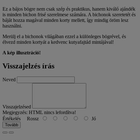
Ez a bájos bögre nem csak szép és praktikus, hanem kiváló ajándék
is minden bichon frisé szerelmese számára. A bichonok szeretetét és
báját hozza magával minden korty mellett, így mindig öröm lesz
használni.
Merülj el a bichonok világában ezzel a különleges bögrével, és
élvezd minden kortyát a kedvenc kutyafajtád mintájával!
A kép illusztráció!
Visszajelzés írás
Neved
Visszajelzésed
Megjegyzés:
HTML nincs lefordítva!
Értékelés
Rossz
Jó
Tovább