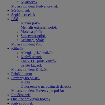
Nyakörvek
Mutass mindent Kedvenceknek
Söröskorsók
Segítő termékek
Póló
Kutyás pólók
Mentális egészség pólók
Morcica pólók
Streetwear pólók
Szülinapi pólók
Mutass mindent Póló
Kitűzők
Allergiát jelző kitűzők
Kitűző szettek
LMBTQ+ pride kitűzők
Segítő kitűzők
Mutass mindent Kitűzők
Felnőtt humor
Prezenty po polsku
Kubki
Ogłoszenie o narodzinach dziecka
Mutass mindent Prezenty po polsku
Emlékpuzzle
One line art kutyás bögrék
Kutyás bögrék