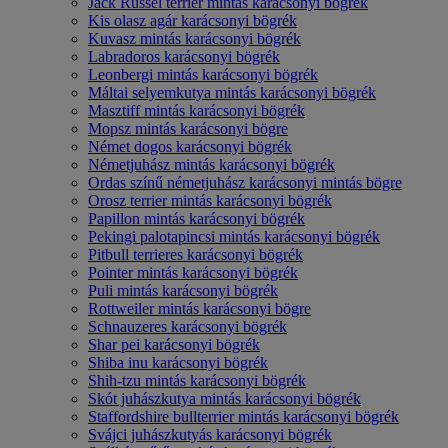
Jack Russel terrier mintás karácsonyi bögrék
Kis olasz agár karácsonyi bögrék
Kuvasz mintás karácsonyi bögrék
Labradoros karácsonyi bögrék
Leonbergi mintás karácsonyi bögrék
Máltai selyemkutya mintás karácsonyi bögrék
Masztiff mintás karácsonyi bögrék
Mopsz mintás karácsonyi bögre
Német dogos karácsonyi bögrék
Németjuhász mintás karácsonyi bögrék
Ordas színű németjuhász karácsonyi mintás bögre
Orosz terrier mintás karácsonyi bögrék
Papillon mintás karácsonyi bögrék
Pekingi palotapincsi mintás karácsonyi bögrék
Pitbull terrieres karácsonyi bögrék
Pointer mintás karácsonyi bögrék
Puli mintás karácsonyi bögrék
Rottweiler mintás karácsonyi bögre
Schnauzeres karácsonyi bögrék
Shar pei karácsonyi bögrék
Shiba inu karácsonyi bögrék
Shih-tzu mintás karácsonyi bögrék
Skót juhászkutya mintás karácsonyi bögrék
Staffordshire bullterrier mintás karácsonyi bögrék
Svájci juhászkutyás karácsonyi bögrék