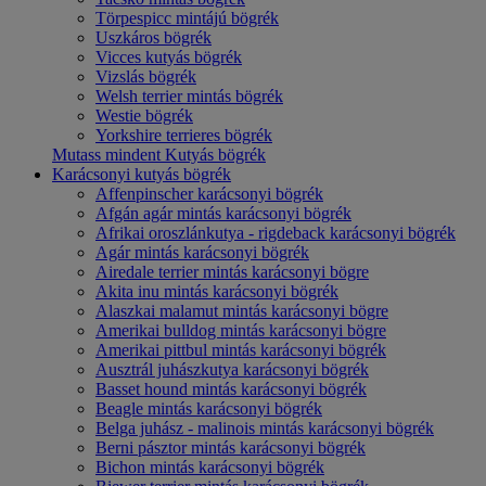
Törpespicc mintájú bögrék
Uszkáros bögrék
Vicces kutyás bögrék
Vizslás bögrék
Welsh terrier mintás bögrék
Westie bögrék
Yorkshire terrieres bögrék
Mutass mindent Kutyás bögrék
Karácsonyi kutyás bögrék
Affenpinscher karácsonyi bögrék
Afgán agár mintás karácsonyi bögrék
Afrikai oroszlánkutya - rigdeback karácsonyi bögrék
Agár mintás karácsonyi bögrék
Airedale terrier mintás karácsonyi bögre
Akita inu mintás karácsonyi bögrék
Alaszkai malamut mintás karácsonyi bögre
Amerikai bulldog mintás karácsonyi bögre
Amerikai pittbul mintás karácsonyi bögrék
Ausztrál juhászkutya karácsonyi bögrék
Basset hound mintás karácsonyi bögrék
Beagle mintás karácsonyi bögrék
Belga juhász - malinois mintás karácsonyi bögrék
Berni pásztor mintás karácsonyi bögrék
Bichon mintás karácsonyi bögrék