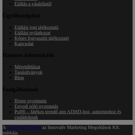
Elállás a vásárlástól
Ügyfélszolgálat
Elállási jogi tájékoztató
Elállási nyilatkozat
Képes fogyasztói tájékoztató
Kapcsolat
Hasznos információk
Mérettáblázat
Tanúsítványok
Blog
Szolgáltatások
Bögre nyomtatás
Egyedi póló nyomtatás
Pufffi – Játékos teendő app ADHD-hoz, autizmushoz és
családoknak
A
Tangerine Design
az Innovatív Marketing Megoldások Kft.
márkája.