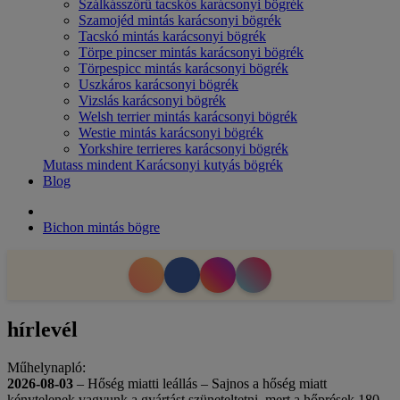
Szálkásszőrű tacskós karácsonyi bögrék
Szamojéd mintás karácsonyi bögrék
Tacskó mintás karácsonyi bögrék
Törpe pincser mintás karácsonyi bögrék
Törpespicc mintás karácsonyi bögrék
Uszkáros karácsonyi bögrék
Vizslás karácsonyi bögrék
Welsh terrier mintás karácsonyi bögrék
Westie mintás karácsonyi bögrék
Yorkshire terrieres karácsonyi bögrék
Mutass mindent Karácsonyi kutyás bögrék
Blog
Bichon mintás bögre
hírlevél
Műhelynapló:
2026-08-03
– Hőség miatti leállás – Sajnos a hőség miatt
kénytelenek vagyunk a gyártást szüneteltetni, mert a hőprések 180