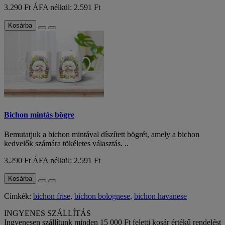
3.290 Ft
ÁFA nélkül: 2.591 Ft
Kosárba
Bichon mintás bögre
Bemutatjuk a bichon mintával díszített bögrét, amely a bichon
kedvelők számára tökéletes választás. ..
3.290 Ft
ÁFA nélkül: 2.591 Ft
Kosárba
Címkék:
bichon frise
,
bichon bolognese
,
bichon havanese
INGYENES SZÁLLÍTÁS
Ingyenesen szállítunk minden 15 000 Ft feletti kosár értékű rendelést