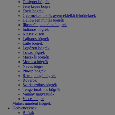
Designer bögrék
Fényképes bögre
Focis bögrék
Gyermekeknek és gyermeklelkű felnőtteknek
Halloween mintás bögrék
Illusztrált panoráma bögrék
Indiános bögrék
Klasszikusok
Lajháros bögrék
Latte bögrék
Logózott bögrék
Lovas bögrék
Macskás bögrék
Morcica bögrék
Neves bögre
Pin-up bögrék
Retro jellegű bögrék
Rovarok
Szarkasztikus bögrék
Tengerimalacos bögrék
Vagány nagyszülők
Vicces bögre
Mutass mindent Bögrék
Kedvenceknek
Biléták