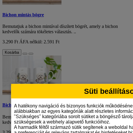
Bichon mintás bögre
Bemutatjuk a bichon mintával díszített bögrét, amely a bichon
kedvelők számára tökéletes választás. ..
3.290 Ft
ÁFA nélkül: 2.591 Ft
Kosárba
Süti beállítás
Bichon mintás bögre
A hatékony navigáció és bizonyos funkciók működéséne
alábbiakban az egyes kategóriák alatt részletes informáci
"Szükséges" kategóriába sorolt sütiket a böngésző tárol
Bemutatjuk a bichon mintával díszített bögrét, amely a bichon
szükségesek a webhely alapvető funkcióihoz.
kedvelők számára tökéletes választás. ..
A harmadik féltől származó sütik segítenek a weboldal 
3.290 Ft
ÁFA nélkül: 2.591 Ft
a preferenciáit és releváns tartalmakat és hirdetéseket b