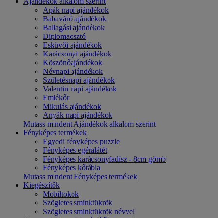
Ajándékok alkalom szerint
Apák napi ajándékok
Babaváró ajándékok
Ballagási ajándékok
Diplomaosztó
Esküvői ajándékok
Karácsonyi ajándékok
Köszönőajándékok
Névnapi ajándékok
Születésnapi ajándékok
Valentin napi ajándékok
Emlékőr
Mikulás ajándékok
Anyák napi ajándékok
Mutass mindent Ajándékok alkalom szerint
Fényképes termékek
Egyedi fényképes puzzle
Fényképes egéralátét
Fényképes karácsonyfadísz - 8cm gömb
Fényképes kőtábla
Mutass mindent Fényképes termékek
Kiegészítők
Mobiltokok
Szögletes sminktükrök
Szögletes sminktükrök névvel