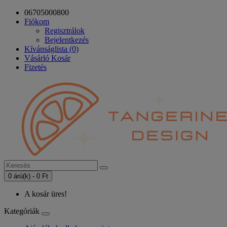
06705000800
Fiókom
Regisztrálok
Bejelentkezés
Kívánságlista (0)
Vásárló Kosár
Fizetés
0 árú(k) - 0 Ft
A kosár üres!
Kategóriák