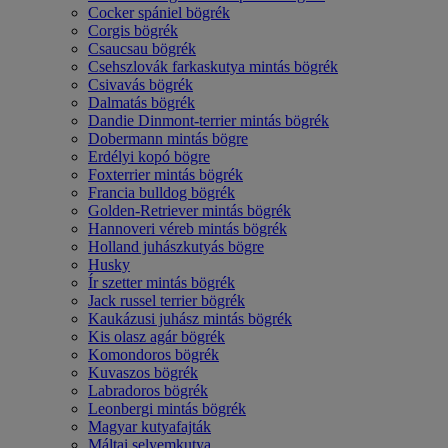
Cocker spániel bögrék
Corgis bögrék
Csaucsau bögrék
Csehszlovák farkaskutya mintás bögrék
Csivavás bögrék
Dalmatás bögrék
Dandie Dinmont-terrier mintás bögrék
Dobermann mintás bögre
Erdélyi kopó bögre
Foxterrier mintás bögrék
Francia bulldog bögrék
Golden-Retriever mintás bögrék
Hannoveri véreb mintás bögrék
Holland juhászkutyás bögre
Husky
Ír szetter mintás bögrék
Jack russel terrier bögrék
Kaukázusi juhász mintás bögrék
Kis olasz agár bögrék
Komondoros bögrék
Kuvaszos bögrék
Labradoros bögrék
Leonbergi mintás bögrék
Magyar kutyafajták
Máltai selyemkutya