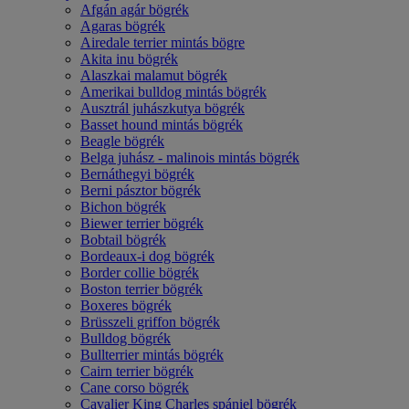
Afgán agár bögrék
Agaras bögrék
Airedale terrier mintás bögre
Akita inu bögrék
Alaszkai malamut bögrék
Amerikai bulldog mintás bögrék
Ausztrál juhászkutya bögrék
Basset hound mintás bögrék
Beagle bögrék
Belga juhász - malinois mintás bögrék
Bernáthegyi bögrék
Berni pásztor bögrék
Bichon bögrék
Biewer terrier bögrék
Bobtail bögrék
Bordeaux-i dog bögrék
Border collie bögrék
Boston terrier bögrék
Boxeres bögrék
Brüsszeli griffon bögrék
Bulldog bögrék
Bullterrier mintás bögrék
Cairn terrier bögrék
Cane corso bögrék
Cavalier King Charles spániel bögrék