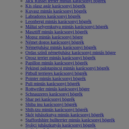
Jack Russel terrier mintás karácsonyi bögrék
Kis olasz agár karácsonyi bögrék
Kuvasz mintás karácsonyi bögrék
Labradoros karácsonyi bögrék
Leonbergi mintás karácsonyi bögrék
Máltai selyemkutya mintás karácsonyi bögrék
Masztiff mintás karácsonyi bögrék
Mopsz mintás karácsonyi bögre
Német dogos karácsonyi bögrék
Németjuhász mintás karácsonyi bögrék
Ordas színű németjuhász karácsonyi mintás bögre
Orosz terrier mintás karácsonyi bögrék
Papillon mintás karácsonyi bögrék
Pekingi palotapincsi mintás karácsonyi bögrék
Pitbull terrieres karácsonyi bögrék
Pointer mintás karácsonyi bögrék
Puli mintás karácsonyi bögrék
Rottweiler mintás karácsonyi bögre
Schnauzeres karácsonyi bögrék
Shar pei karácsonyi bögrék
Shiba inu karácsonyi bögrék
Shih-tzu mintás karácsonyi bögrék
Skót juhászkutya mintás karácsonyi bögrék
Staffordshire bullterrier mintás karácsonyi bögrék
Svájci juhászkutyás karácsonyi bögrék