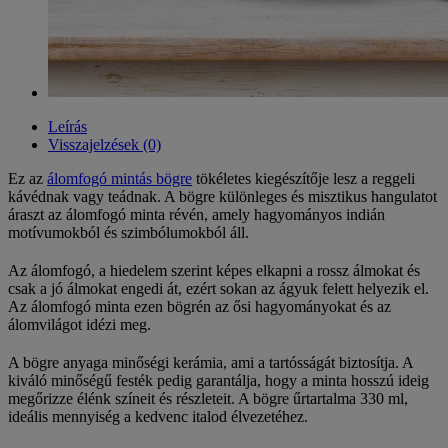
Leírás
Visszajelzések (0)
Ez az
álomfogó mintás bögre
tökéletes kiegészítője lesz a reggeli
kávédnak vagy teádnak. A bögre különleges és misztikus hangulatot
áraszt az álomfogó minta révén, amely hagyományos indián
motívumokból és szimbólumokból áll.
Az álomfogó, a hiedelem szerint képes elkapni a rossz álmokat és
csak a jó álmokat engedi át, ezért sokan az ágyuk felett helyezik el.
Az álomfogó minta ezen bögrén az ősi hagyományokat és az
álomvilágot idézi meg.
A bögre anyaga minőségi kerámia, ami a tartósságát biztosítja. A
kiváló minőségű festék pedig garantálja, hogy a minta hosszú ideig
megőrizze élénk színeit és részleteit. A bögre űrtartalma 330 ml,
ideális mennyiség a kedvenc italod élvezetéhez.