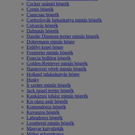
Cocker spániel bögrék
Corgis bögrék
Csaucsau bögrék
Csehszlovák farkaskutya mintás bögrék
Csivavás bögrék
Dalmatás bögrék
Dandie Dinmont-terrier mintás bögrék
Dobermann mintás bögre
Erdélyi kopó bögre
Foxterrier mintás bögrék
Francia bulldog bögrék
Golden-Retriever mintás bögrék
Hannoveri véreb mintás bögrék
Holland juhászkutyás bögre
Husky
Ír szetter mintás bögrék
Jack russel terrier bögrék
Kaukázusi juhász mintás bögrék
Kis olasz agár bögrék
Komondoros bögrék
Kuvaszos bögrék
Labradoros bögrék
Leonbergi mintás bögrék
Magyar kutyafajták
Máltai selyemkutya