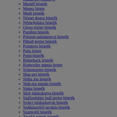
Mastiff bögrék
Mopsz bögre
Mudi bögrék
Német dogos bögrék
Németjuhász bögrék
Orosz terrier bögrék
Papillon bögrék
Pekingi palotapincsi bögrék
Pitbull terrier bögrék
Pointeres bögrék
Pulis bögre
Pumi bögrék
Ridgeback bögrék
Rottweiler mintás bögre
Schnauzeres bögrék
Shar-pei bögrék
Shiba inu bögrék
Shih-tzu mintás bögrék
Sinka bögrék
Skót juhászkutya bögrék
Staffordshire bull terrier bögrék
Svájci juhászkutyás bögrék
Szálkásszőrű tacskós bögrék
Szamojéd bögrék
Tacskó mintás bögrék