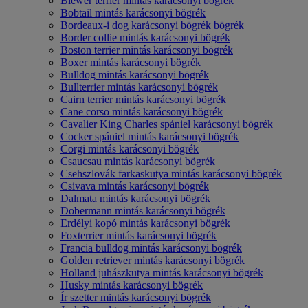
Biewer terrier mintás karácsonyi bögrék
Bobtail mintás karácsonyi bögrék
Bordeaux-i dog karácsonyi bögrék bögrék
Border collie mintás karácsonyi bögrék
Boston terrier mintás karácsonyi bögrék
Boxer mintás karácsonyi bögrék
Bulldog mintás karácsonyi bögrék
Bullterrier mintás karácsonyi bögrék
Cairn terrier mintás karácsonyi bögrék
Cane corso mintás karácsonyi bögrék
Cavalier King Charles spániel karácsonyi bögrék
Cocker spániel mintás karácsonyi bögrék
Corgi mintás karácsonyi bögrék
Csaucsau mintás karácsonyi bögrék
Csehszlovák farkaskutya mintás karácsonyi bögrék
Csivava mintás karácsonyi bögrék
Dalmata mintás karácsonyi bögrék
Dobermann mintás karácsonyi bögrék
Erdélyi kopó mintás karácsonyi bögrék
Foxterrier mintás karácsonyi bögrék
Francia bulldog mintás karácsonyi bögrék
Golden retriever mintás karácsonyi bögrék
Holland juhászkutya mintás karácsonyi bögrék
Husky mintás karácsonyi bögrék
Ír szetter mintás karácsonyi bögrék