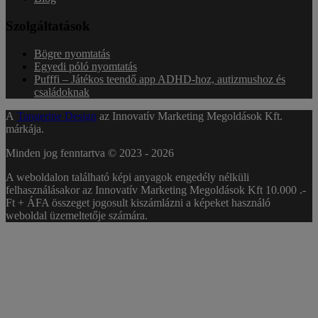
Szolgáltatások
Bögre nyomtatás
Egyedi póló nyomtatás
Pufffi – Játékos teendő app ADHD-hoz, autizmushoz és
családoknak
A
Tangerine Design
az Innovatív Marketing Megoldások Kft.
márkája.
Minden jog fenntartva © 2023 -
2026
A weboldalon található képi anyagok engedély nélküli
felhasználásakor az Innovatív Marketing Megoldások Kft 10.000 .-
Ft + ÁFA összeget jogosult kiszámlázni a képeket használó
weboldal üzemeltetője számára.