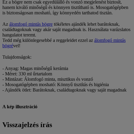
Ez a bögre nem csak egyedülálló és vonzó megjelenést biztosít,
hanem kiváló minőségű és könnyen tisztítható is. Mosogatógépben
is biztonságosan mosható, így könnyedén tarthatod tisztán.
Az
álomfogó mintás bögre
tökéletes ajándék lehet barátoknak,
családtagoknak vagy akár saját magadnak is. Használata varázslatos
hangulatot teremt.
Tedd még különlegesebbé a reggeleidet ezzel az
álomfogó mintás
bögré
vel!
Tulajdonságok:
- Anyag: Magas minőségű kerámia
- Méret: 330 ml űrtartalom
- Mintázat: Álomfogó minta, misztikus és vonzó
- Mosogatógépben mosható: Könnyű tisztítás és higiénia
- Ajándék ötlet: Barátoknak, családtagoknak vagy saját magadnak
A kép illusztráció
Visszajelzés írás