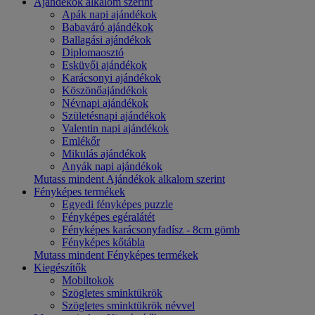
Ajándékok alkalom szerint
Apák napi ajándékok
Babaváró ajándékok
Ballagási ajándékok
Diplomaosztó
Esküvői ajándékok
Karácsonyi ajándékok
Köszönőajándékok
Névnapi ajándékok
Születésnapi ajándékok
Valentin napi ajándékok
Emlékőr
Mikulás ajándékok
Anyák napi ajándékok
Mutass mindent Ajándékok alkalom szerint
Fényképes termékek
Egyedi fényképes puzzle
Fényképes egéralátét
Fényképes karácsonyfadísz - 8cm gömb
Fényképes kőtábla
Mutass mindent Fényképes termékek
Kiegészítők
Mobiltokok
Szögletes sminktükrök
Szögletes sminktükrök névvel