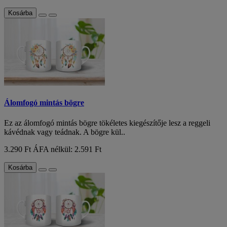
Kosárba
Álomfogó mintás bögre
Ez az álomfogó mintás bögre tökéletes kiegészítője lesz a reggeli
kávédnak vagy teádnak. A bögre kül..
3.290 Ft
ÁFA nélkül: 2.591 Ft
Kosárba