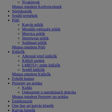
Nyakörvek
Mutass mindent Kedvenceknek
Söröskorsók
Segítő termékek
Póló
Kutyás pólók
Mentális egészség pólók
Morcica pólók
Streetwear pólók
Szülinapi pólók
Mutass mindent Póló
Kitűzők
Allergiát jelző kitűzők
Kitűző szettek
LMBTQ+ pride kitűzők
Segítő kitűzők
Mutass mindent Kitűzők
Felnőtt humor
Prezenty po polsku
Kubki
Ogłoszenie o narodzinach dziecka
Mutass mindent Prezenty po polsku
Emlékpuzzle
One line art kutyás bögrék
Kutyás bögrék