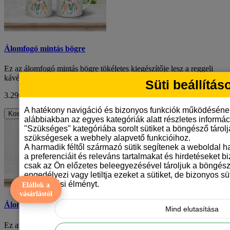
Álomfogó mintás bögre
Ez az álomfogó mintás bögre tökéletes kiegészítője lesz a reggeli
kávédnak vagy teádnak. A bögre kül..
Süti beállítás
3.290 Ft
ÁFA nélkül: 2.591 Ft
A hatékony navigáció és bizonyos funkciók működéséne
Kosárba
alábbiakban az egyes kategóriák alatt részletes informáci
"Szükséges" kategóriába sorolt sütiket a böngésző tárol
szükségesek a webhely alapvető funkcióihoz.
A harmadik féltől származó sütik segítenek a weboldal 
a preferenciáit és releváns tartalmakat és hirdetéseket b
csak az Ön előzetes beleegyezésével tároljuk a böngész
engedélyezi vagy letiltja ezeket a sütiket, de bizonyos süt
böngészési élményt.
Elállok a
vásárlástól
Álomfogó mintás bögre
Mind elutasítása
Ez az álomfogó mintás bögre tökéletes kiegészítője lesz a reggeli