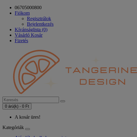
06705000800
Fiókom
Regisztrálok
Bejelentkezés
Kívánságlista (0)
Vásárló Kosár
Fizetés
0 árú(k) - 0 Ft
A kosár üres!
Kategóriák