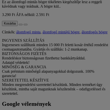
Ez az álomfogó mintás bögre tökéletes kiegészítője lesz a reggeli
kávédnak vagy teádnak. A bögre kül..
3.290 Ft
ÁFA nélkül: 2.591 Ft
Kosárba
Címkék:
álomfogó minta
,
álomfogó mintájú bögre
,
álomfogós bögre
INGYENES SZÁLLÍTÁS
Ingyenesen szállítunk minden 15 000 Ft feletti kosár értékű rendelést
csomagautomatába. Gyártás és szállítás: 1-2 munkanap.
BIZTONSÁGOS FIZETÉS
Rendeléskor biztonságosan fizethetsz bankkártyáddal.
Adataid védettek!
MINŐSÉG & GARANCIA
Csak prémium minőségű alapanyagokkal dolgozunk. 100%
garancia!
SZERETETTEL KÉSZÍTVE
Minden megrendelést szeretettel készítünk. Minden terméket úgy
készítünk, mintha saját magunknak készítenénk – odafigyeléssel és
szeretettel.
Google vélemények