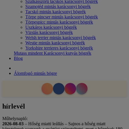
Szálkásszőrű tacskós karácsonyi bögrék
Szamojéd mintás karácsonyi bögrék
Tacskó mintás karácsonyi bögrék
Törpe pincser mintás karácsonyi bögrék
Törpespicc mintás karácsonyi bögrék
Uszkáros karácsonyi bögrék
Vizslás karácsonyi bögrék
Welsh terrier mintás karácsonyi bögrék
Westie mintás karácsonyi bögrék
Yorkshire terrieres karácsonyi bögrék
Mutass mindent Karácsonyi kutyás bögrék
Blog
Álomfogó mintás bögre
hírlevél
Műhelynapló:
2026-08-03
– Hőség miatti leállás – Sajnos a hőség miatt
kénytelenek vagyunk a gyártást szüneteltetni, mert a hőprések 180