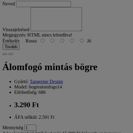
Neved
Visszajelzésed
Megjegyzés:
HTML nincs lefordítva!
Értékelés
Rossz
Jó
Tovább
Álomfogó mintás bögre
Gyártó:
Tangerine Design
Model: bogrealomfogo14
Elérhetőség: 686
3.290 Ft
ÁFA nélkül: 2.591 Ft
Mennyiség