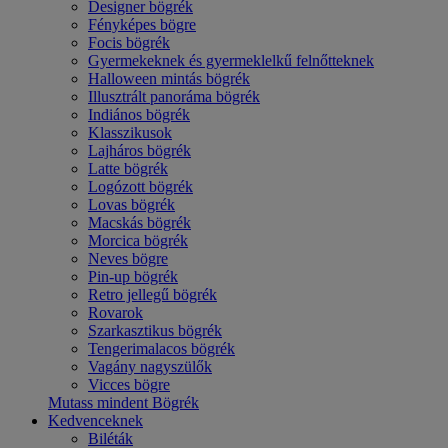
Designer bögrék
Fényképes bögre
Focis bögrék
Gyermekeknek és gyermeklelkű felnőtteknek
Halloween mintás bögrék
Illusztrált panoráma bögrék
Indiános bögrék
Klasszikusok
Lajháros bögrék
Latte bögrék
Logózott bögrék
Lovas bögrék
Macskás bögrék
Morcica bögrék
Neves bögre
Pin-up bögrék
Retro jellegű bögrék
Rovarok
Szarkasztikus bögrék
Tengerimalacos bögrék
Vagány nagyszülők
Vicces bögre
Mutass mindent Bögrék
Kedvenceknek
Biléták