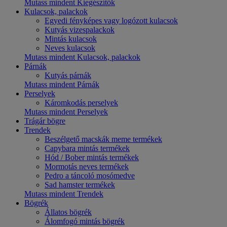
Mutass mindent Kiegészítők
Kulacsok, palackok
Egyedi fényképes vagy logózott kulacsok
Kutyás vizespalackok
Mintás kulacsok
Neves kulacsok
Mutass mindent Kulacsok, palackok
Párnák
Kutyás párnák
Mutass mindent Párnák
Perselyek
Káromkodás perselyek
Mutass mindent Perselyek
Trágár bögre
Trendek
Beszélgető macskák meme termékek
Capybara mintás termékek
Hód / Bober mintás termékek
Mormotás neves termékek
Pedro a táncoló mosómedve
Sad hamster termékek
Mutass mindent Trendek
Bögrék
Állatos bögrék
Álomfogó mintás bögrék