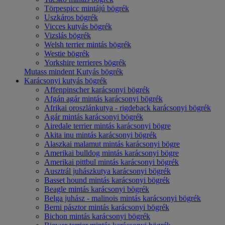
Törpespicc mintájú bögrék
Uszkáros bögrék
Vicces kutyás bögrék
Vizslás bögrék
Welsh terrier mintás bögrék
Westie bögrék
Yorkshire terrieres bögrék
Mutass mindent Kutyás bögrék
Karácsonyi kutyás bögrék
Affenpinscher karácsonyi bögrék
Afgán agár mintás karácsonyi bögrék
Afrikai oroszlánkutya - rigdeback karácsonyi bögrék
Agár mintás karácsonyi bögrék
Airedale terrier mintás karácsonyi bögre
Akita inu mintás karácsonyi bögrék
Alaszkai malamut mintás karácsonyi bögre
Amerikai bulldog mintás karácsonyi bögre
Amerikai pittbul mintás karácsonyi bögrék
Ausztrál juhászkutya karácsonyi bögrék
Basset hound mintás karácsonyi bögrék
Beagle mintás karácsonyi bögrék
Belga juhász - malinois mintás karácsonyi bögrék
Berni pásztor mintás karácsonyi bögrék
Bichon mintás karácsonyi bögrék