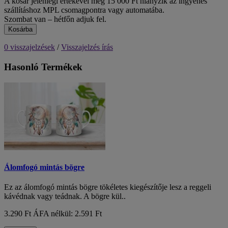
A kosár jelenlegi értékével még 15 000 Ft hiányzik az ingyenes
szállításhoz MPL csomagpontra vagy automatába.
Szombat van – hétfőn adjuk fel.
Kosárba
0 visszajelzések
/
Visszajelzés írás
Hasonló Termékek
Álomfogó mintás bögre
Ez az álomfogó mintás bögre tökéletes kiegészítője lesz a reggeli
kávédnak vagy teádnak. A bögre kül..
3.290 Ft
ÁFA nélkül: 2.591 Ft