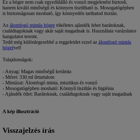
Ez a bögre nem csak egyedülálló és vonzó megjelenést biztosít,
hanem kiváló minőségű és könnyen tisztítható is. Mosogatógépben
is biztonságosan mosható, így könnyedén tarthatod tisztán.
Az
álomfogó mintás bögre
tökéletes ajándék lehet barátoknak,
családtagoknak vagy akár saját magadnak is. Használata varázslatos
hangulatot teremt.
Tedd még különlegesebbé a reggeleidet ezzel az
álomfogó mintás
bögré
vel!
Tulajdonságok:
- Anyag: Magas minőségű kerámia
- Méret: 330 ml űrtartalom
- Mintázat: Álomfogó minta, misztikus és vonzó
- Mosogatógépben mosható: Könnyű tisztítás és higiénia
- Ajándék ötlet: Barátoknak, családtagoknak vagy saját magadnak
A kép illusztráció
Visszajelzés írás