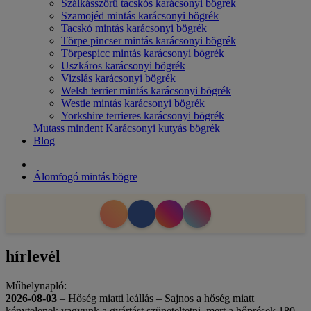
Szálkásszőrű tacskós karácsonyi bögrék
Szamojéd mintás karácsonyi bögrék
Tacskó mintás karácsonyi bögrék
Törpe pincser mintás karácsonyi bögrék
Törpespicc mintás karácsonyi bögrék
Uszkáros karácsonyi bögrék
Vizslás karácsonyi bögrék
Welsh terrier mintás karácsonyi bögrék
Westie mintás karácsonyi bögrék
Yorkshire terrieres karácsonyi bögrék
Mutass mindent Karácsonyi kutyás bögrék
Blog
Álomfogó mintás bögre
hírlevél
Műhelynapló:
2026-08-03
– Hőség miatti leállás – Sajnos a hőség miatt
kénytelenek vagyunk a gyártást szüneteltetni, mert a hőprések 180