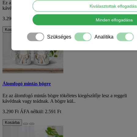
Ez az álomfogó mintás bögre tökéletes kiegészítője lesz a reggeli
Kiválasztottak elfogadá
kávédnak vagy teádnak. A bögre kül..
3.290 Ft
ÁFA nélkül: 2.591 Ft
Minden elfogadása
Kosárba
Szükséges
Analitika
Álomfogó mintás bögre
Ez az álomfogó mintás bögre tökéletes kiegészítője lesz a reggeli
kávédnak vagy teádnak. A bögre kül..
3.290 Ft
ÁFA nélkül: 2.591 Ft
Kosárba