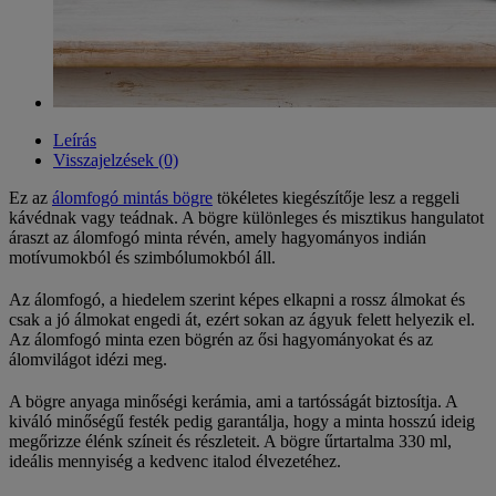
Leírás
Visszajelzések (0)
Ez az
álomfogó mintás bögre
tökéletes kiegészítője lesz a reggeli
kávédnak vagy teádnak. A bögre különleges és misztikus hangulatot
áraszt az álomfogó minta révén, amely hagyományos indián
motívumokból és szimbólumokból áll.
Az álomfogó, a hiedelem szerint képes elkapni a rossz álmokat és
csak a jó álmokat engedi át, ezért sokan az ágyuk felett helyezik el.
Az álomfogó minta ezen bögrén az ősi hagyományokat és az
álomvilágot idézi meg.
A bögre anyaga minőségi kerámia, ami a tartósságát biztosítja. A
kiváló minőségű festék pedig garantálja, hogy a minta hosszú ideig
megőrizze élénk színeit és részleteit. A bögre űrtartalma 330 ml,
ideális mennyiség a kedvenc italod élvezetéhez.