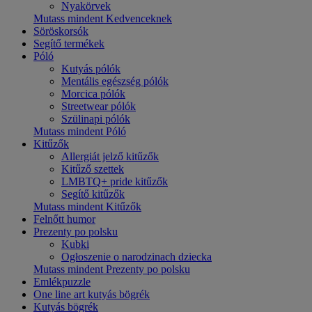
Nyakörvek
Mutass mindent Kedvenceknek
Söröskorsók
Segítő termékek
Póló
Kutyás pólók
Mentális egészség pólók
Morcica pólók
Streetwear pólók
Szülinapi pólók
Mutass mindent Póló
Kitűzők
Allergiát jelző kitűzők
Kitűző szettek
LMBTQ+ pride kitűzők
Segítő kitűzők
Mutass mindent Kitűzők
Felnőtt humor
Prezenty po polsku
Kubki
Ogłoszenie o narodzinach dziecka
Mutass mindent Prezenty po polsku
Emlékpuzzle
One line art kutyás bögrék
Kutyás bögrék