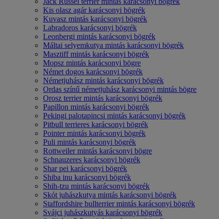
Jack Russel terrier mintás karácsonyi bögrék
Kis olasz agár karácsonyi bögrék
Kuvasz mintás karácsonyi bögrék
Labradoros karácsonyi bögrék
Leonbergi mintás karácsonyi bögrék
Máltai selyemkutya mintás karácsonyi bögrék
Masztiff mintás karácsonyi bögrék
Mopsz mintás karácsonyi bögre
Német dogos karácsonyi bögrék
Németjuhász mintás karácsonyi bögrék
Ordas színű németjuhász karácsonyi mintás bögre
Orosz terrier mintás karácsonyi bögrék
Papillon mintás karácsonyi bögrék
Pekingi palotapincsi mintás karácsonyi bögrék
Pitbull terrieres karácsonyi bögrék
Pointer mintás karácsonyi bögrék
Puli mintás karácsonyi bögrék
Rottweiler mintás karácsonyi bögre
Schnauzeres karácsonyi bögrék
Shar pei karácsonyi bögrék
Shiba inu karácsonyi bögrék
Shih-tzu mintás karácsonyi bögrék
Skót juhászkutya mintás karácsonyi bögrék
Staffordshire bullterrier mintás karácsonyi bögrék
Svájci juhászkutyás karácsonyi bögrék