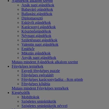
Ajándékok alkalom szerint
Apák napi ajándékok
Babaváró ajándékok
Ballagási ajándékok
Diplomaosztó
Esküvői ajándékok
Karácsonyi ajándékok
Köszönőajándékok
Névnapi ajándékok
Születésnapi ajándékok
Valentin napi ajándékok
Emlékőr
Mikulás ajándékok
Anyák napi ajándékok
Mutass mindent Ajándékok alkalom szerint
Fényképes termékek
Egyedi fényképes puzzle
Fényképes egéralátét
Fényképes karácsonyfadísz - 8cm gömb
Fényképes kőtábla
Mutass mindent Fényképes termékek
Kiegészítők
Mobiltokok
Szögletes sminktükrök
Szögletes sminktükrök névvel