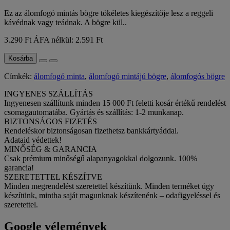
Ez az álomfogó mintás bögre tökéletes kiegészítője lesz a reggeli
kávédnak vagy teádnak. A bögre kül..
3.290 Ft
ÁFA nélkül: 2.591 Ft
Kosárba
Címkék:
álomfogó minta
,
álomfogó mintájú bögre
,
álomfogós bögre
INGYENES SZÁLLÍTÁS
Ingyenesen szállítunk minden 15 000 Ft feletti kosár értékű rendelést
csomagautomatába. Gyártás és szállítás: 1-2 munkanap.
BIZTONSÁGOS FIZETÉS
Rendeléskor biztonságosan fizethetsz bankkártyáddal.
Adataid védettek!
MINŐSÉG & GARANCIA
Csak prémium minőségű alapanyagokkal dolgozunk. 100%
garancia!
SZERETETTEL KÉSZÍTVE
Minden megrendelést szeretettel készítünk. Minden terméket úgy
készítünk, mintha saját magunknak készítenénk – odafigyeléssel és
szeretettel.
Google vélemények