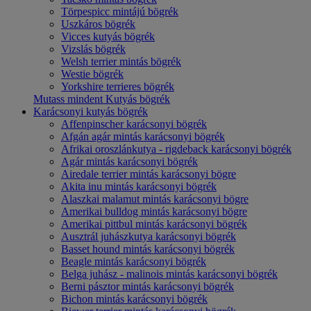
Törpespicc mintájú bögrék
Uszkáros bögrék
Vicces kutyás bögrék
Vizslás bögrék
Welsh terrier mintás bögrék
Westie bögrék
Yorkshire terrieres bögrék
Mutass mindent Kutyás bögrék
Karácsonyi kutyás bögrék
Affenpinscher karácsonyi bögrék
Afgán agár mintás karácsonyi bögrék
Afrikai oroszlánkutya - rigdeback karácsonyi bögrék
Agár mintás karácsonyi bögrék
Airedale terrier mintás karácsonyi bögre
Akita inu mintás karácsonyi bögrék
Alaszkai malamut mintás karácsonyi bögre
Amerikai bulldog mintás karácsonyi bögre
Amerikai pittbul mintás karácsonyi bögrék
Ausztrál juhászkutya karácsonyi bögrék
Basset hound mintás karácsonyi bögrék
Beagle mintás karácsonyi bögrék
Belga juhász - malinois mintás karácsonyi bögrék
Berni pásztor mintás karácsonyi bögrék
Bichon mintás karácsonyi bögrék