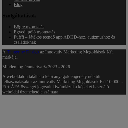
Blog
Szolgáltatások
Bögre nyomtatás
Egyedi póló nyomtatás
Pufffi – Játékos teendő app ADHD-hoz, autizmushoz és
családoknak
A
Tangerine Design
az Innovatív Marketing Megoldások Kft.
márkája.
Minden jog fenntartva © 2023 -
2026
A weboldalon található képi anyagok engedély nélküli
felhasználásakor az Innovatív Marketing Megoldások Kft 10.000 .-
Ft + ÁFA összeget jogosult kiszámlázni a képeket használó
weboldal üzemeltetője számára.