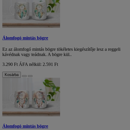
Álomfogó mintás bögre
Ez az álomfogó mintás bögre tökéletes kiegészítője lesz a reggeli
kávédnak vagy teádnak. A bögre kül..
3.290 Ft
ÁFA nélkül: 2.591 Ft
Kosárba
Álomfogó mintás bögre