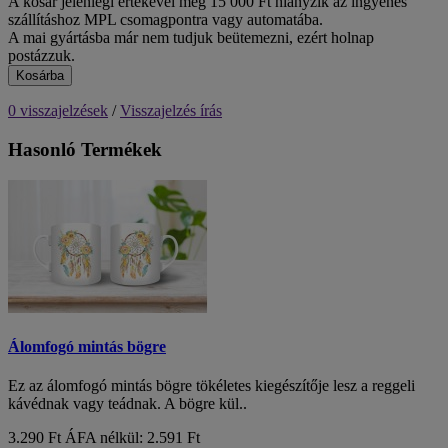
A kosár jelenlegi értékével még 15 000 Ft hiányzik az ingyenes
szállításhoz MPL csomagpontra vagy automatába.
A mai gyártásba már nem tudjuk beütemezni, ezért holnap
postázzuk.
Kosárba
0 visszajelzések
/
Visszajelzés írás
Hasonló Termékek
Álomfogó mintás bögre
Ez az álomfogó mintás bögre tökéletes kiegészítője lesz a reggeli
kávédnak vagy teádnak. A bögre kül..
3.290 Ft
ÁFA nélkül: 2.591 Ft