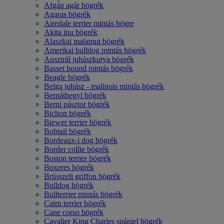
Afgán agár bögrék
Agaras bögrék
Airedale terrier mintás bögre
Akita inu bögrék
Alaszkai malamut bögrék
Amerikai bulldog mintás bögrék
Ausztrál juhászkutya bögrék
Basset hound mintás bögrék
Beagle bögrék
Belga juhász - malinois mintás bögrék
Bernáthegyi bögrék
Berni pásztor bögrék
Bichon bögrék
Biewer terrier bögrék
Bobtail bögrék
Bordeaux-i dog bögrék
Border collie bögrék
Boston terrier bögrék
Boxeres bögrék
Brüsszeli griffon bögrék
Bulldog bögrék
Bullterrier mintás bögrék
Cairn terrier bögrék
Cane corso bögrék
Cavalier King Charles spániel bögrék