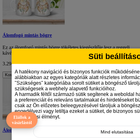
Álomfogó mintás bögre
Ez az álomfogó mintás bögre tökéletes kiegészítője lesz a reggeli
kávédnak vagy teádnak. A bögre kül..
Süti beállítás
3.290 Ft
ÁFA nélkül: 2.591 Ft
A hatékony navigáció és bizonyos funkciók működéséne
Kosárba
alábbiakban az egyes kategóriák alatt részletes informáci
"Szükséges" kategóriába sorolt sütiket a böngésző tárol
szükségesek a webhely alapvető funkcióihoz.
A harmadik féltől származó sütik segítenek a weboldal 
a preferenciáit és releváns tartalmakat és hirdetéseket b
csak az Ön előzetes beleegyezésével tároljuk a böngész
engedélyezi vagy letiltja ezeket a sütiket, de bizonyos süt
böngészési élményt.
Elállok a
vásárlástól
Álomfogó mintás bögre
Mind elutasítása