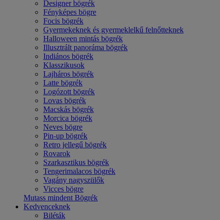
Designer bögrék
Fényképes bögre
Focis bögrék
Gyermekeknek és gyermeklelkű felnőtteknek
Halloween mintás bögrék
Illusztrált panoráma bögrék
Indiános bögrék
Klasszikusok
Lajháros bögrék
Latte bögrék
Logózott bögrék
Lovas bögrék
Macskás bögrék
Morcica bögrék
Neves bögre
Pin-up bögrék
Retro jellegű bögrék
Rovarok
Szarkasztikus bögrék
Tengerimalacos bögrék
Vagány nagyszülők
Vicces bögre
Mutass mindent Bögrék
Kedvenceknek
Biléták