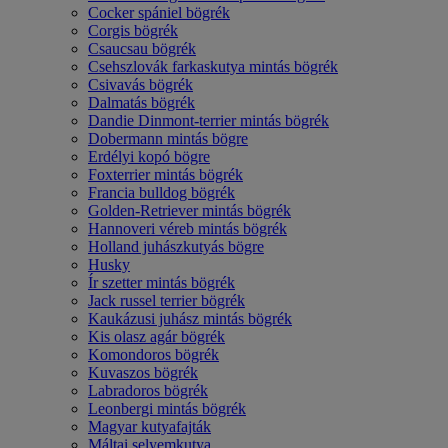
Cocker spániel bögrék
Corgis bögrék
Csaucsau bögrék
Csehszlovák farkaskutya mintás bögrék
Csivavás bögrék
Dalmatás bögrék
Dandie Dinmont-terrier mintás bögrék
Dobermann mintás bögre
Erdélyi kopó bögre
Foxterrier mintás bögrék
Francia bulldog bögrék
Golden-Retriever mintás bögrék
Hannoveri véreb mintás bögrék
Holland juhászkutyás bögre
Husky
Ír szetter mintás bögrék
Jack russel terrier bögrék
Kaukázusi juhász mintás bögrék
Kis olasz agár bögrék
Komondoros bögrék
Kuvaszos bögrék
Labradoros bögrék
Leonbergi mintás bögrék
Magyar kutyafajták
Máltai selyemkutya