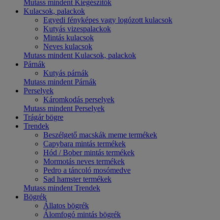
Mutass mindent Kiegészítők
Kulacsok, palackok
Egyedi fényképes vagy logózott kulacsok
Kutyás vizespalackok
Mintás kulacsok
Neves kulacsok
Mutass mindent Kulacsok, palackok
Párnák
Kutyás párnák
Mutass mindent Párnák
Perselyek
Káromkodás perselyek
Mutass mindent Perselyek
Trágár bögre
Trendek
Beszélgető macskák meme termékek
Capybara mintás termékek
Hód / Bober mintás termékek
Mormotás neves termékek
Pedro a táncoló mosómedve
Sad hamster termékek
Mutass mindent Trendek
Bögrék
Állatos bögrék
Álomfogó mintás bögrék