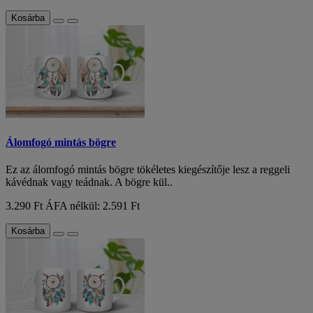
Kosárba
Álomfogó mintás bögre
Ez az álomfogó mintás bögre tökéletes kiegészítője lesz a reggeli
kávédnak vagy teádnak. A bögre kül..
3.290 Ft
ÁFA nélkül: 2.591 Ft
Kosárba