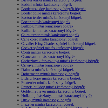
Biewer terrier mintás karácsonyi bögrék
Bobtail mintás karácsonyi bögrék
Bordeaux-i dog karácsonyi bögrék bögrék
Border collie mintás karácsonyi bögrék
Boston terrier mintás karácsonyi bögrék
Boxer mintás karácsonyi bögrék
Bulldog mintás karácsonyi bögrék
Bullterrier mintás karácsonyi bögrék
Cairn terrier mintás karácsonyi bögrék
Cane corso mintás karácsonyi bögrék
Cavalier King Charles spániel karácsonyi bögrék
Cocker spániel mintás karácsonyi bögrék
Corgi mintás karácsonyi bögrék
Csaucsau mintás karácsonyi bögrék
Csehszlovák farkaskutya mintás karácsonyi bögrék
Csivava mintás karácsonyi bögrék
Dalmata mintás karácsonyi bögrék
Dobermann mintás karácsonyi bögrék
Erdélyi kopó mintás karácsonyi bögrék
Foxterrier mintás karácsonyi bögrék
Francia bulldog mintás karácsonyi bögrék
Golden retriever mintás karácsonyi bögrék
Holland juhászkutya mintás karácsonyi bögrék
Husky mintás karácsonyi bögrék
Ír szetter mintás karácsonyi bögrék