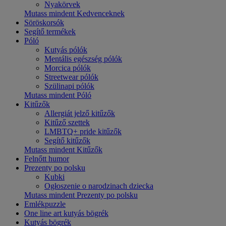
Nyakörvek
Mutass mindent Kedvenceknek
Söröskorsók
Segítő termékek
Póló
Kutyás pólók
Mentális egészség pólók
Morcica pólók
Streetwear pólók
Szülinapi pólók
Mutass mindent Póló
Kitűzők
Allergiát jelző kitűzők
Kitűző szettek
LMBTQ+ pride kitűzők
Segítő kitűzők
Mutass mindent Kitűzők
Felnőtt humor
Prezenty po polsku
Kubki
Ogłoszenie o narodzinach dziecka
Mutass mindent Prezenty po polsku
Emlékpuzzle
One line art kutyás bögrék
Kutyás bögrék