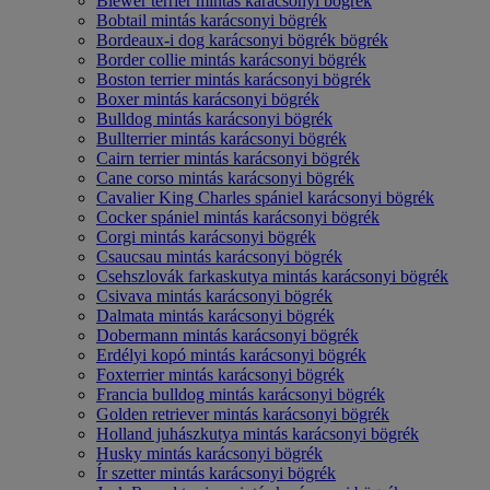
Biewer terrier mintás karácsonyi bögrék
Bobtail mintás karácsonyi bögrék
Bordeaux-i dog karácsonyi bögrék bögrék
Border collie mintás karácsonyi bögrék
Boston terrier mintás karácsonyi bögrék
Boxer mintás karácsonyi bögrék
Bulldog mintás karácsonyi bögrék
Bullterrier mintás karácsonyi bögrék
Cairn terrier mintás karácsonyi bögrék
Cane corso mintás karácsonyi bögrék
Cavalier King Charles spániel karácsonyi bögrék
Cocker spániel mintás karácsonyi bögrék
Corgi mintás karácsonyi bögrék
Csaucsau mintás karácsonyi bögrék
Csehszlovák farkaskutya mintás karácsonyi bögrék
Csivava mintás karácsonyi bögrék
Dalmata mintás karácsonyi bögrék
Dobermann mintás karácsonyi bögrék
Erdélyi kopó mintás karácsonyi bögrék
Foxterrier mintás karácsonyi bögrék
Francia bulldog mintás karácsonyi bögrék
Golden retriever mintás karácsonyi bögrék
Holland juhászkutya mintás karácsonyi bögrék
Husky mintás karácsonyi bögrék
Ír szetter mintás karácsonyi bögrék