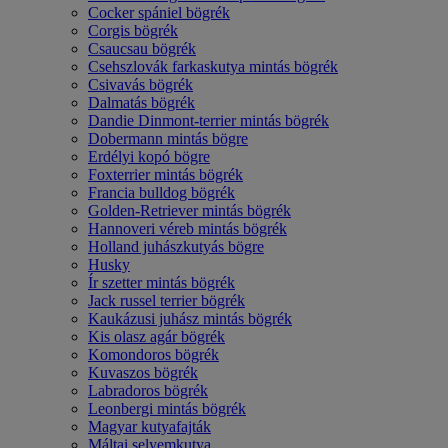
Cocker spániel bögrék
Corgis bögrék
Csaucsau bögrék
Csehszlovák farkaskutya mintás bögrék
Csivavás bögrék
Dalmatás bögrék
Dandie Dinmont-terrier mintás bögrék
Dobermann mintás bögre
Erdélyi kopó bögre
Foxterrier mintás bögrék
Francia bulldog bögrék
Golden-Retriever mintás bögrék
Hannoveri véreb mintás bögrék
Holland juhászkutyás bögre
Husky
Ír szetter mintás bögrék
Jack russel terrier bögrék
Kaukázusi juhász mintás bögrék
Kis olasz agár bögrék
Komondoros bögrék
Kuvaszos bögrék
Labradoros bögrék
Leonbergi mintás bögrék
Magyar kutyafajták
Máltai selyemkutya