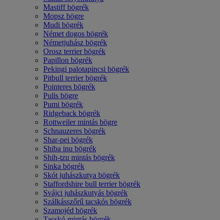
Mastiff bögrék
Mopsz bögre
Mudi bögrék
Német dogos bögrék
Németjuhász bögrék
Orosz terrier bögrék
Papillon bögrék
Pekingi palotapincsi bögrék
Pitbull terrier bögrék
Pointeres bögrék
Pulis bögre
Pumi bögrék
Ridgeback bögrék
Rottweiler mintás bögre
Schnauzeres bögrék
Shar-pei bögrék
Shiba inu bögrék
Shih-tzu mintás bögrék
Sinka bögrék
Skót juhászkutya bögrék
Staffordshire bull terrier bögrék
Svájci juhászkutyás bögrék
Szálkásszőrű tacskós bögrék
Szamojéd bögrék
Tacskó mintás bögrék