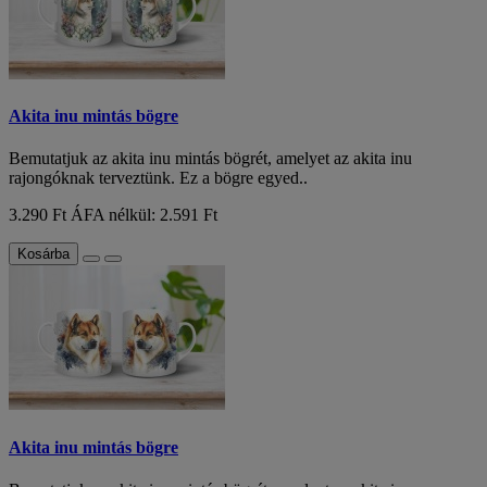
Akita inu mintás bögre
Bemutatjuk az akita inu mintás bögrét, amelyet az akita inu
rajongóknak terveztünk. Ez a bögre egyed..
3.290 Ft
ÁFA nélkül: 2.591 Ft
Kosárba
Akita inu mintás bögre