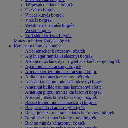
Törpespicc mintájú bögrék
Uszkáros bögrék
Vicces kutyás bögrék
Vizslás bögrék
Welsh terrier mintás bögrék
Westie bögrék
Yorkshire terrieres bögrék
Mutass mindent Kutyás bögrék
Karácsonyi kutyás bögrék
Affenpinscher karácsonyi bögrék
Afgán agár mintás karácsonyi bögrék
Afrikai oroszlánkutya - rigdeback karácsonyi bögrék
Agár mintás karácsonyi bögrék
Airedale terrier mintás karácsonyi bögre
Akita inu mintás karácsonyi bögrék
Alaszkai malamut mintás karácsonyi bögre
Amerikai bulldog mintás karácsonyi bögre
Amerikai pittbul mintás karácsonyi bögrék
Ausztrál juhászkutya karácsonyi bögrék
Basset hound mintás karácsonyi bögrék
Beagle mintás karácsonyi bögrék
Belga juhász - malinois mintás karácsonyi bögrék
Berni pásztor mintás karácsonyi bögrék
Bichon mintás karácsonyi bögrék