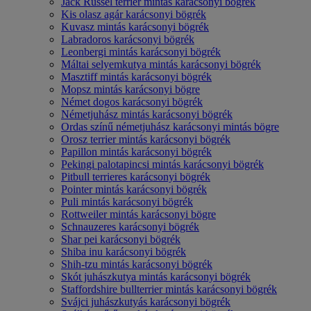
Jack Russel terrier mintás karácsonyi bögrék
Kis olasz agár karácsonyi bögrék
Kuvasz mintás karácsonyi bögrék
Labradoros karácsonyi bögrék
Leonbergi mintás karácsonyi bögrék
Máltai selyemkutya mintás karácsonyi bögrék
Masztiff mintás karácsonyi bögrék
Mopsz mintás karácsonyi bögre
Német dogos karácsonyi bögrék
Németjuhász mintás karácsonyi bögrék
Ordas színű németjuhász karácsonyi mintás bögre
Orosz terrier mintás karácsonyi bögrék
Papillon mintás karácsonyi bögrék
Pekingi palotapincsi mintás karácsonyi bögrék
Pitbull terrieres karácsonyi bögrék
Pointer mintás karácsonyi bögrék
Puli mintás karácsonyi bögrék
Rottweiler mintás karácsonyi bögre
Schnauzeres karácsonyi bögrék
Shar pei karácsonyi bögrék
Shiba inu karácsonyi bögrék
Shih-tzu mintás karácsonyi bögrék
Skót juhászkutya mintás karácsonyi bögrék
Staffordshire bullterrier mintás karácsonyi bögrék
Svájci juhászkutyás karácsonyi bögrék