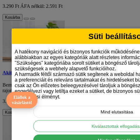
3.290 Ft
ÁFA nélkül: 2.591 Ft
Kosárba
Süti beállítás
A hatékony navigáció és bizonyos funkciók működéséne
alábbiakban az egyes kategóriák alatt részletes informáci
"Szükséges" kategóriába sorolt sütiket a böngésző tárol
szükségesek a webhely alapvető funkcióihoz.
Akita inu mintás bögre
A harmadik féltől származó sütik segítenek a weboldal 
a preferenciáit és releváns tartalmakat és hirdetéseket b
Bemutatjuk az akita inu mintás bögrét, amelyet az akita inu
csak az Ön előzetes beleegyezésével tároljuk a böngész
rajongóknak terveztünk. Ez a bögre egyed..
engedélyezi vagy letiltja ezeket a sütiket, de bizonyos süt
böngészési élményt.
Elállok a
3.290 Ft
ÁFA nélkül: 2.591 Ft
vásárlástól
Mind elutasítása
Kosárba
Kiválasztottak elfogadá