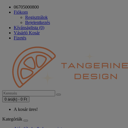
06705000800
Fiókom
Regisztrálok
Bejelentkezés
Kívánságlista (0)
Vásárló Kosár
Fizetés
0 árú(k) - 0 Ft
A kosár üres!
Kategóriák