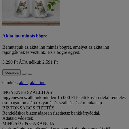
Akita inu mintás bögre
Bemutatjuk az akita inu mintás bögrét, amelyet az akita inu
rajongóknak terveztünk. Ez a bögre egyed..
3.290 Ft
ÁFA nélkül: 2.591 Ft
Kosárba
Címkék:
akita
,
akita inu
INGYENES SZÁLLÍTÁS
Ingyenesen szállítunk minden 15 000 Ft feletti kosár értékű rendelést
csomagautomatába. Gyártás és szállítás: 1-2 munkanap.
BIZTONSÁGOS FIZETÉS
Rendeléskor biztonságosan fizethetsz bankkártyáddal.
Adataid védettek!
MINŐSÉG & GARANCIA
Csak prémium minőségű alapanyagokkal dolgozunk. 100%