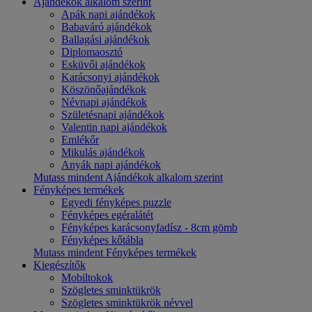
Ajándékok alkalom szerint
Apák napi ajándékok
Babaváró ajándékok
Ballagási ajándékok
Diplomaosztó
Esküvői ajándékok
Karácsonyi ajándékok
Köszönőajándékok
Névnapi ajándékok
Születésnapi ajándékok
Valentin napi ajándékok
Emlékőr
Mikulás ajándékok
Anyák napi ajándékok
Mutass mindent Ajándékok alkalom szerint
Fényképes termékek
Egyedi fényképes puzzle
Fényképes egéralátét
Fényképes karácsonyfadísz - 8cm gömb
Fényképes kőtábla
Mutass mindent Fényképes termékek
Kiegészítők
Mobiltokok
Szögletes sminktükrök
Szögletes sminktükrök névvel