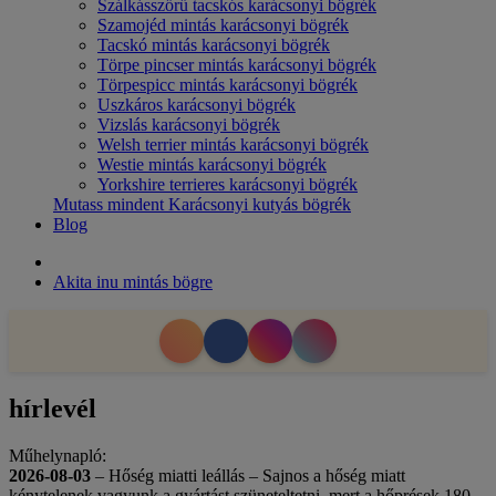
Szálkásszőrű tacskós karácsonyi bögrék
Szamojéd mintás karácsonyi bögrék
Tacskó mintás karácsonyi bögrék
Törpe pincser mintás karácsonyi bögrék
Törpespicc mintás karácsonyi bögrék
Uszkáros karácsonyi bögrék
Vizslás karácsonyi bögrék
Welsh terrier mintás karácsonyi bögrék
Westie mintás karácsonyi bögrék
Yorkshire terrieres karácsonyi bögrék
Mutass mindent Karácsonyi kutyás bögrék
Blog
Akita inu mintás bögre
hírlevél
Műhelynapló:
2026-08-03
– Hőség miatti leállás – Sajnos a hőség miatt
kénytelenek vagyunk a gyártást szüneteltetni, mert a hőprések 180