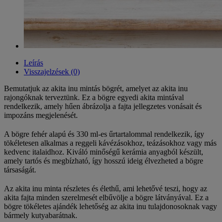
Leírás
Visszajelzések (0)
Bemutatjuk az akita inu mintás bögrét, amelyet az akita inu
rajongóknak terveztünk. Ez a bögre egyedi akita mintával
rendelkezik, amely hűen ábrázolja a fajta jellegzetes vonásait és
impozáns megjelenését.
A bögre fehér alapú és 330 ml-es űrtartalommal rendelkezik, így
tökéletesen alkalmas a reggeli kávézásokhoz, teázásokhoz vagy más
kedvenc italaidhoz. Kiváló minőségű kerámia anyagból készült,
amely tartós és megbízható, így hosszú ideig élvezheted a bögre
társaságát.
Az akita inu minta részletes és élethű, ami lehetővé teszi, hogy az
akita fajta minden szerelmesét elbűvölje a bögre látványával. Ez a
bögre tökéletes ajándék lehetőség az akita inu tulajdonosoknak vagy
bármely kutyabarátnak.