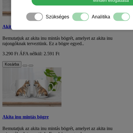
Minden elfogadása
Szükséges
Analitika
Akita inu mintás bögre
Bemutatjuk az akita inu mintás bögrét, amelyet az akita inu
rajongóknak terveztünk. Ez a bögre egyed..
3.290 Ft
ÁFA nélkül: 2.591 Ft
Kosárba
Akita inu mintás bögre
Bemutatjuk az akita inu mintás bögrét, amelyet az akita inu