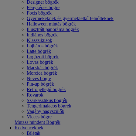
Designer bögrék
Fényképes bögre
Focis bögrék
Gyermekeknek és gyermeklelkű felnőtteknek
Halloween mintás bögrék
Illusztrált panoráma bögrék
Indiános bögrék
Klasszikusok
Lajháros bögrék
Latte bögrék
Logózott bögrék
Lovas bögrék
Macskás bögrék
Morcica bögrék
Neves bögre
Pin-up bögrék
Retro jellegű bögrék
Rovarok
Szarkasztikus bögrék
Tengerimalacos bögrék
Vagány nagyszülők
Vicces bögre
Mutass mindent Bögrék
Kedvenceknek
Biléták