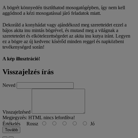
A bögrét könnyedén tisztíthatod mosogatógépben, így nem kell
aggódnod a kézi mosogatással járó feladatok miatt.
Dekoráld a konyhádat vagy ajándékozd meg szeretteidet ezzel a
bájos akita inu mintás bögrével, és mutasd meg a világnak a
szeretetedet és elkötelezettségedet az akita inu kutya iránt. Legyen
ez a bögre az új kedvenc kísérőd minden reggel és napközbeni
tevékenységed során!
A kép illusztráció!
Visszajelzés írás
Neved
Visszajelzésed
Megjegyzés:
HTML nincs lefordítva!
Értékelés
Rossz
Jó
Tovább