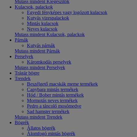
Mutass mindent Kiegészítők
Kulacsok, palackok
Egyedi fényképes vagy logózott kulacsok
Kutyás vizespalackok
Mintás kulacsok
Neves kulacsok
Mutass mindent Kulacsok, palackok
Párnák
Kutyás párnák
Mutass mindent Párnák
Perselyek
Káromkodás perselyek
Mutass mindent Perselyek
Trágár bögre
Trendek
Beszélgető macskák meme termékek
Capybara mintás termékek
Hód / Bober mintás termékek
Mormotás neves termékek
Pedro a táncoló mosómedve
Sad hamster termékek
Mutass mindent Trendek
Bögrék
Állatos bögrék
Álomfogó mintás bögrék