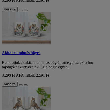
3.290 Ft
ÁFA nélkül: 2.591 Ft
Kosárba
Akita inu mintás bögre
Bemutatjuk az akita inu mintás bögrét, amelyet az akita inu
rajongóknak terveztünk. Ez a bögre egyed..
3.290 Ft
ÁFA nélkül: 2.591 Ft
Kosárba