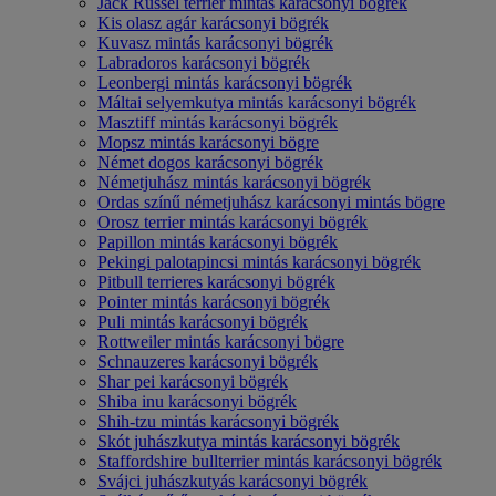
Jack Russel terrier mintás karácsonyi bögrék
Kis olasz agár karácsonyi bögrék
Kuvasz mintás karácsonyi bögrék
Labradoros karácsonyi bögrék
Leonbergi mintás karácsonyi bögrék
Máltai selyemkutya mintás karácsonyi bögrék
Masztiff mintás karácsonyi bögrék
Mopsz mintás karácsonyi bögre
Német dogos karácsonyi bögrék
Németjuhász mintás karácsonyi bögrék
Ordas színű németjuhász karácsonyi mintás bögre
Orosz terrier mintás karácsonyi bögrék
Papillon mintás karácsonyi bögrék
Pekingi palotapincsi mintás karácsonyi bögrék
Pitbull terrieres karácsonyi bögrék
Pointer mintás karácsonyi bögrék
Puli mintás karácsonyi bögrék
Rottweiler mintás karácsonyi bögre
Schnauzeres karácsonyi bögrék
Shar pei karácsonyi bögrék
Shiba inu karácsonyi bögrék
Shih-tzu mintás karácsonyi bögrék
Skót juhászkutya mintás karácsonyi bögrék
Staffordshire bullterrier mintás karácsonyi bögrék
Svájci juhászkutyás karácsonyi bögrék