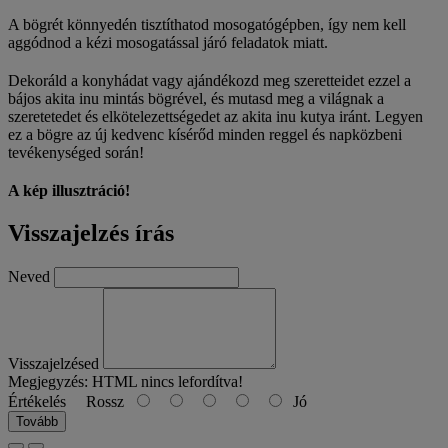
A bögrét könnyedén tisztíthatod mosogatógépben, így nem kell
aggódnod a kézi mosogatással járó feladatok miatt.
Dekoráld a konyhádat vagy ajándékozd meg szeretteidet ezzel a
bájos akita inu mintás bögrével, és mutasd meg a világnak a
szeretetedet és elkötelezettségedet az akita inu kutya iránt. Legyen
ez a bögre az új kedvenc kísérőd minden reggel és napközbeni
tevékenységed során!
A kép illusztráció!
Visszajelzés írás
Neved
Visszajelzésed
Megjegyzés:
HTML nincs lefordítva!
Értékelés
Rossz
Jó
Tovább