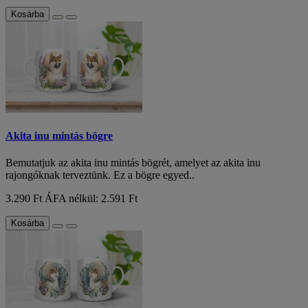
Kosárba
Akita inu mintás bögre
Bemutatjuk az akita inu mintás bögrét, amelyet az akita inu
rajongóknak terveztünk. Ez a bögre egyed..
3.290 Ft
ÁFA nélkül: 2.591 Ft
Kosárba