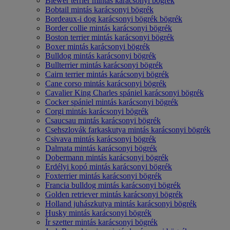
Biewer terrier mintás karácsonyi bögrék
Bobtail mintás karácsonyi bögrék
Bordeaux-i dog karácsonyi bögrék bögrék
Border collie mintás karácsonyi bögrék
Boston terrier mintás karácsonyi bögrék
Boxer mintás karácsonyi bögrék
Bulldog mintás karácsonyi bögrék
Bullterrier mintás karácsonyi bögrék
Cairn terrier mintás karácsonyi bögrék
Cane corso mintás karácsonyi bögrék
Cavalier King Charles spániel karácsonyi bögrék
Cocker spániel mintás karácsonyi bögrék
Corgi mintás karácsonyi bögrék
Csaucsau mintás karácsonyi bögrék
Csehszlovák farkaskutya mintás karácsonyi bögrék
Csivava mintás karácsonyi bögrék
Dalmata mintás karácsonyi bögrék
Dobermann mintás karácsonyi bögrék
Erdélyi kopó mintás karácsonyi bögrék
Foxterrier mintás karácsonyi bögrék
Francia bulldog mintás karácsonyi bögrék
Golden retriever mintás karácsonyi bögrék
Holland juhászkutya mintás karácsonyi bögrék
Husky mintás karácsonyi bögrék
Ír szetter mintás karácsonyi bögrék