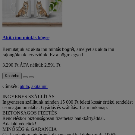
Akita inu mintás bögre
Bemutatjuk az akita inu mintás bögrét, amelyet az akita inu
rajongóknak terveztünk. Ez a bögre egyed..
3.290 Ft
ÁFA nélkül: 2.591 Ft
Kosárba
Címkék:
akita
,
akita inu
INGYENES SZÁLLÍTÁS
Ingyenesen szállítunk minden 15 000 Ft feletti kosár értékű rendelést
csomagautomatába. Gyártás és szállítás: 1-2 munkanap.
BIZTONSÁGOS FIZETÉS
Rendeléskor biztonságosan fizethetsz bankkártyáddal.
Adataid védettek!
MINŐSÉG & GARANCIA
Csak prémium minőségű alapanyagokkal dolgozunk. 100%