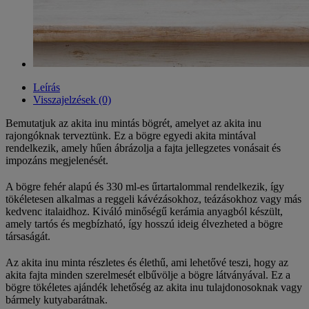
Leírás
Visszajelzések (0)
Bemutatjuk az akita inu mintás bögrét, amelyet az akita inu
rajongóknak terveztünk. Ez a bögre egyedi akita mintával
rendelkezik, amely hűen ábrázolja a fajta jellegzetes vonásait és
impozáns megjelenését.
A bögre fehér alapú és 330 ml-es űrtartalommal rendelkezik, így
tökéletesen alkalmas a reggeli kávézásokhoz, teázásokhoz vagy más
kedvenc italaidhoz. Kiváló minőségű kerámia anyagból készült,
amely tartós és megbízható, így hosszú ideig élvezheted a bögre
társaságát.
Az akita inu minta részletes és élethű, ami lehetővé teszi, hogy az
akita fajta minden szerelmesét elbűvölje a bögre látványával. Ez a
bögre tökéletes ajándék lehetőség az akita inu tulajdonosoknak vagy
bármely kutyabarátnak.