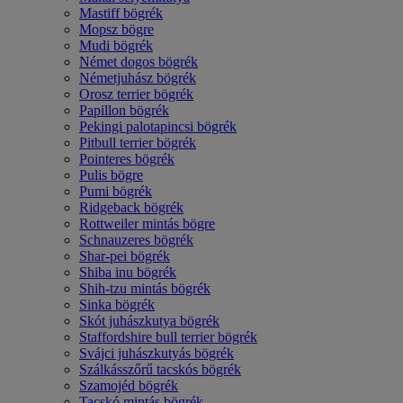
Mastiff bögrék
Mopsz bögre
Mudi bögrék
Német dogos bögrék
Németjuhász bögrék
Orosz terrier bögrék
Papillon bögrék
Pekingi palotapincsi bögrék
Pitbull terrier bögrék
Pointeres bögrék
Pulis bögre
Pumi bögrék
Ridgeback bögrék
Rottweiler mintás bögre
Schnauzeres bögrék
Shar-pei bögrék
Shiba inu bögrék
Shih-tzu mintás bögrék
Sinka bögrék
Skót juhászkutya bögrék
Staffordshire bull terrier bögrék
Svájci juhászkutyás bögrék
Szálkásszőrű tacskós bögrék
Szamojéd bögrék
Tacskó mintás bögrék