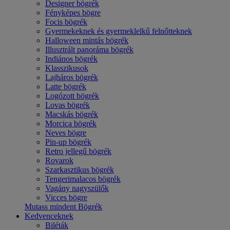
Designer bögrék
Fényképes bögre
Focis bögrék
Gyermekeknek és gyermeklelkű felnőtteknek
Halloween mintás bögrék
Illusztrált panoráma bögrék
Indiános bögrék
Klasszikusok
Lajháros bögrék
Latte bögrék
Logózott bögrék
Lovas bögrék
Macskás bögrék
Morcica bögrék
Neves bögre
Pin-up bögrék
Retro jellegű bögrék
Rovarok
Szarkasztikus bögrék
Tengerimalacos bögrék
Vagány nagyszülők
Vicces bögre
Mutass mindent Bögrék
Kedvenceknek
Biléták