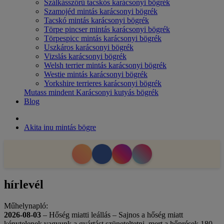
Szálkásszőrű tacskós karácsonyi bögrék
Szamojéd mintás karácsonyi bögrék
Tacskó mintás karácsonyi bögrék
Törpe pincser mintás karácsonyi bögrék
Törpespicc mintás karácsonyi bögrék
Uszkáros karácsonyi bögrék
Vizslás karácsonyi bögrék
Welsh terrier mintás karácsonyi bögrék
Westie mintás karácsonyi bögrék
Yorkshire terrieres karácsonyi bögrék
Mutass mindent Karácsonyi kutyás bögrék
Blog
Akita inu mintás bögre
hírlevél
Műhelynapló:
2026-08-03
– Hőség miatti leállás – Sajnos a hőség miatt
kénytelenek vagyunk a gyártást szüneteltetni, mert a hőprések 180