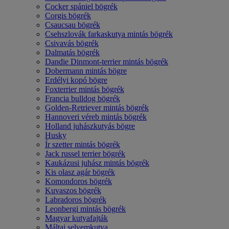
Cocker spániel bögrék
Corgis bögrék
Csaucsau bögrék
Csehszlovák farkaskutya mintás bögrék
Csivavás bögrék
Dalmatás bögrék
Dandie Dinmont-terrier mintás bögrék
Dobermann mintás bögre
Erdélyi kopó bögre
Foxterrier mintás bögrék
Francia bulldog bögrék
Golden-Retriever mintás bögrék
Hannoveri véreb mintás bögrék
Holland juhászkutyás bögre
Husky
Ír szetter mintás bögrék
Jack russel terrier bögrék
Kaukázusi juhász mintás bögrék
Kis olasz agár bögrék
Komondoros bögrék
Kuvaszos bögrék
Labradoros bögrék
Leonbergi mintás bögrék
Magyar kutyafajták
Máltai selyemkutya