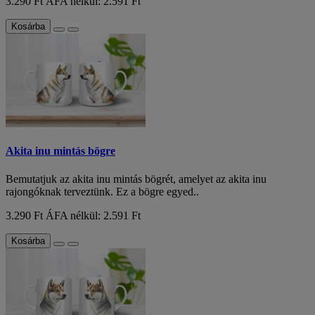
3.290 Ft
ÁFA nélkül: 2.591 Ft
Kosárba
Akita inu mintás bögre
Bemutatjuk az akita inu mintás bögrét, amelyet az akita inu
rajongóknak terveztünk. Ez a bögre egyed..
3.290 Ft
ÁFA nélkül: 2.591 Ft
Kosárba