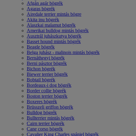
Afgán agár bögrék
Agaras bögrék
Airedale terrier mintás bögre
Akita inu bögrék
Alaszkai malamut bögrék
Amerikai bulldog mintás bögrék
Ausztrál juhászkutya bögrék
Basset hound mintás bögrék
Beagle bögrék
Belga juhász - malinois mintás bögrék
Bernáthegyi bögrék
Berni pásztor bögrék
Bichon bögrék
Biewer terrier bögrék
Bobtail bögrék
Bordeaux-i dog bögrék
Border collie bögrék
Boston terrier bögrék
Boxeres bögrék
Brüsszeli griffon bögrék
Bulldog bögrék
Bullterrier mintás bögrék
Cairn terrier bögrék
Cane corso bögrék
Cavalier King Charles spániel bögrék