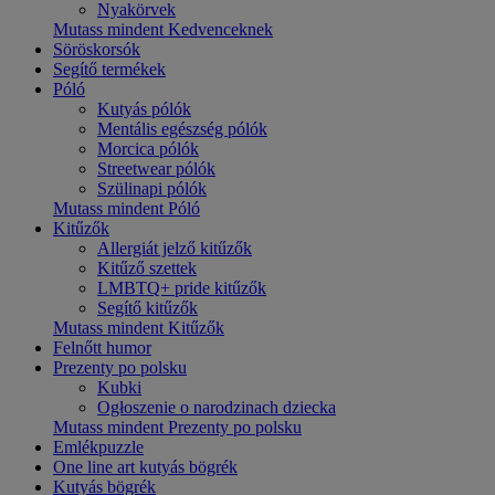
Nyakörvek
Mutass mindent Kedvenceknek
Söröskorsók
Segítő termékek
Póló
Kutyás pólók
Mentális egészség pólók
Morcica pólók
Streetwear pólók
Szülinapi pólók
Mutass mindent Póló
Kitűzők
Allergiát jelző kitűzők
Kitűző szettek
LMBTQ+ pride kitűzők
Segítő kitűzők
Mutass mindent Kitűzők
Felnőtt humor
Prezenty po polsku
Kubki
Ogłoszenie o narodzinach dziecka
Mutass mindent Prezenty po polsku
Emlékpuzzle
One line art kutyás bögrék
Kutyás bögrék