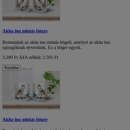
Akita inu mintás bögre
Bemutatjuk az akita inu mintás bögrét, amelyet az akita inu
rajongóknak terveztünk. Ez a bögre egyed..
3.290 Ft
ÁFA nélkül: 2.591 Ft
Kosárba
Akita inu mintás bögre