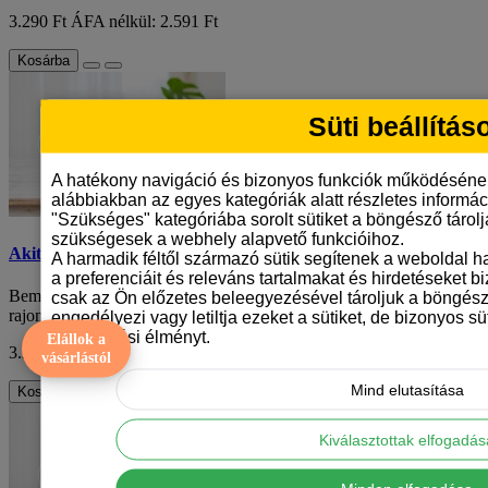
3.290 Ft
ÁFA nélkül: 2.591 Ft
Kosárba
Süti beállítás
A hatékony navigáció és bizonyos funkciók működéséne
alábbiakban az egyes kategóriák alatt részletes informáci
"Szükséges" kategóriába sorolt sütiket a böngésző tárol
szükségesek a webhely alapvető funkcióihoz.
Akita inu mintás bögre
A harmadik féltől származó sütik segítenek a weboldal 
a preferenciáit és releváns tartalmakat és hirdetéseket b
Bemutatjuk az akita inu mintás bögrét, amelyet az akita inu
csak az Ön előzetes beleegyezésével tároljuk a böngész
rajongóknak terveztünk. Ez a bögre egyed..
engedélyezi vagy letiltja ezeket a sütiket, de bizonyos süt
böngészési élményt.
Elállok a
3.290 Ft
ÁFA nélkül: 2.591 Ft
vásárlástól
Mind elutasítása
Kosárba
Kiválasztottak elfogadá