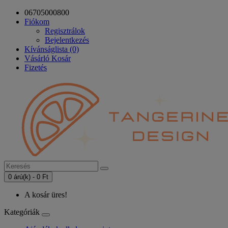
06705000800
Fiókom
Regisztrálok
Bejelentkezés
Kívánságlista (0)
Vásárló Kosár
Fizetés
0 árú(k) - 0 Ft
A kosár üres!
Kategóriák