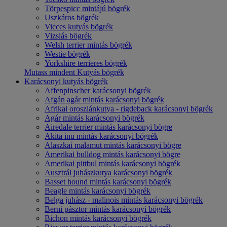
Törpespicc mintájú bögrék
Uszkáros bögrék
Vicces kutyás bögrék
Vizslás bögrék
Welsh terrier mintás bögrék
Westie bögrék
Yorkshire terrieres bögrék
Mutass mindent Kutyás bögrék
Karácsonyi kutyás bögrék
Affenpinscher karácsonyi bögrék
Afgán agár mintás karácsonyi bögrék
Afrikai oroszlánkutya - rigdeback karácsonyi bögrék
Agár mintás karácsonyi bögrék
Airedale terrier mintás karácsonyi bögre
Akita inu mintás karácsonyi bögrék
Alaszkai malamut mintás karácsonyi bögre
Amerikai bulldog mintás karácsonyi bögre
Amerikai pittbul mintás karácsonyi bögrék
Ausztrál juhászkutya karácsonyi bögrék
Basset hound mintás karácsonyi bögrék
Beagle mintás karácsonyi bögrék
Belga juhász - malinois mintás karácsonyi bögrék
Berni pásztor mintás karácsonyi bögrék
Bichon mintás karácsonyi bögrék