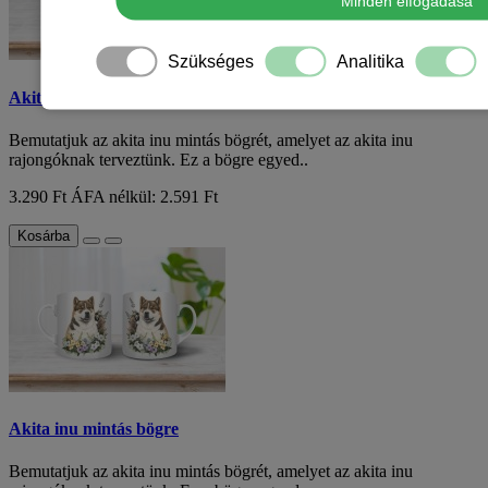
Minden elfogadása
Szükséges
Analitika
Akita inu mintás bögre
Bemutatjuk az akita inu mintás bögrét, amelyet az akita inu
rajongóknak terveztünk. Ez a bögre egyed..
3.290 Ft
ÁFA nélkül: 2.591 Ft
Kosárba
Akita inu mintás bögre
Bemutatjuk az akita inu mintás bögrét, amelyet az akita inu