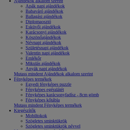
Ajándékok alkalom szerint
Apák napi ajándékok
Babaváró ajándékok
Ballagási ajándékok
Diplomaosztó
Esküvői ajándékok
Karácsonyi ajándékok
Köszönőajándékok
Névnapi ajándékok
Születésnapi ajándékok
Valentin napi ajándékok
Emlékőr
Mikulás ajándékok
Anyák napi ajándékok
Mutass mindent Ajándékok alkalom szerint
Fényképes termékek
Egyedi fényképes puzzle
Fényképes egéralátét
Fényképes karácsonyfadísz - 8cm gömb
Fényképes kőtábla
Mutass mindent Fényképes termékek
Kiegészítők
Mobiltokok
Szögletes sminktükrök
Szögletes sminktükrök névvel