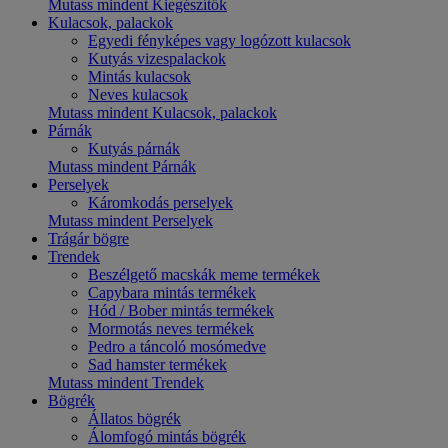
Mutass mindent Kiegészítők
Kulacsok, palackok
Egyedi fényképes vagy logózott kulacsok
Kutyás vizespalackok
Mintás kulacsok
Neves kulacsok
Mutass mindent Kulacsok, palackok
Párnák
Kutyás párnák
Mutass mindent Párnák
Perselyek
Káromkodás perselyek
Mutass mindent Perselyek
Trágár bögre
Trendek
Beszélgető macskák meme termékek
Capybara mintás termékek
Hód / Bober mintás termékek
Mormotás neves termékek
Pedro a táncoló mosómedve
Sad hamster termékek
Mutass mindent Trendek
Bögrék
Állatos bögrék
Álomfogó mintás bögrék