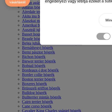
engedélyezi vagy letiltja ezeket a süt
vásárlástól
Afgán agár bögrék
Agaras bögrék
Airedale terrier mintás bögre
Akita inu bögrék
Mind
Alaszkai malamut bögrék
Amerikai bulldog mintás bögrék
Ausztrál juhászkutya bögrék
Basset hound mintás bögrék
Beagle bögrék
Belga juhász - malinois mintás bögrék
Bernáthegyi bögrék
Berni pásztor bögrék
Bichon bögrék
Biewer terrier bögrék
Bobtail bögrék
Bordeaux-i dog bögrék
Border collie bögrék
Boston terrier bögrék
Boxeres bögrék
Brüsszeli griffon bögrék
Bulldog bögrék
Bullterrier mintás bögrék
Cairn terrier bögrék
Cane corso bögrék
Cavalier King Charles spániel bögrék