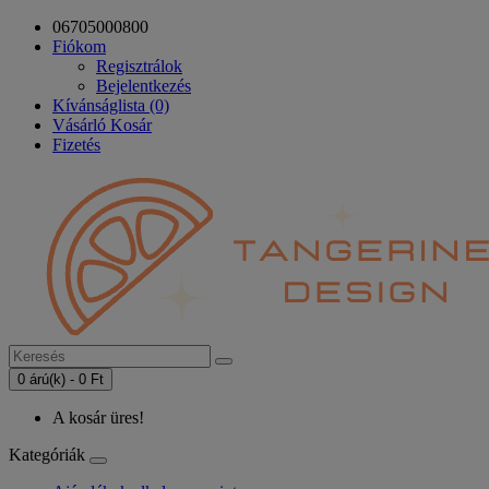
06705000800
Fiókom
Regisztrálok
Bejelentkezés
Kívánságlista (0)
Vásárló Kosár
Fizetés
0 árú(k) - 0 Ft
A kosár üres!
Kategóriák