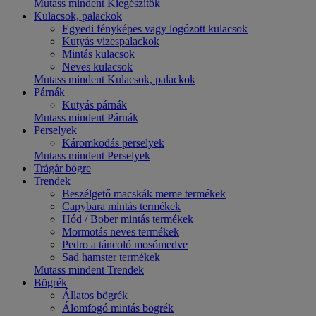
Mutass mindent Kiegészítők
Kulacsok, palackok
Egyedi fényképes vagy logózott kulacsok
Kutyás vizespalackok
Mintás kulacsok
Neves kulacsok
Mutass mindent Kulacsok, palackok
Párnák
Kutyás párnák
Mutass mindent Párnák
Perselyek
Káromkodás perselyek
Mutass mindent Perselyek
Trágár bögre
Trendek
Beszélgető macskák meme termékek
Capybara mintás termékek
Hód / Bober mintás termékek
Mormotás neves termékek
Pedro a táncoló mosómedve
Sad hamster termékek
Mutass mindent Trendek
Bögrék
Állatos bögrék
Álomfogó mintás bögrék