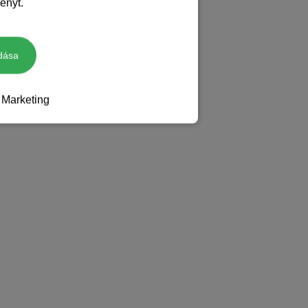
ényt.
dása
Marketing