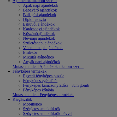
Ajándékok alkalom szerint
Apák napi ajándékok
Babaváró ajándékok
Ballagási ajándékok
Diplomaosztó
Esküvői ajándékok
Karácsonyi ajándékok
Köszönőajándékok
Névnapi ajándékok
Születésnapi ajándékok
Valentin napi ajándékok
Emlékőr
Mikulás ajándékok
Anyák napi ajándékok
Mutass mindent Ajándékok alkalom szerint
Fényképes termékek
Egyedi fényképes puzzle
Fényképes egéralátét
Fényképes karácsonyfadísz - 8cm gömb
Fényképes kőtábla
Mutass mindent Fényképes termékek
Kiegészítők
Mobiltokok
Szögletes sminktükrök
Szögletes sminktükrök névvel