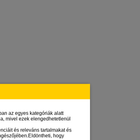
an az egyes kategóriák alatt
lja, mivel ezek elengedhetetlenül
ciáit és releváns tartalmakat és
öngészőjében.Eldöntheti, hogy