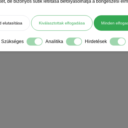
iket, de bizonyos sütik letiltása befolyásolhatja a böngészési élm
 elutasítása
Kiválasztottak elfogadása
Minden elfoga
Szükséges
Analitika
Hirdetések