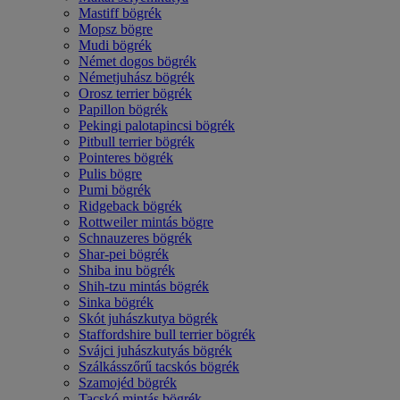
Mastiff bögrék
Mopsz bögre
Mudi bögrék
Német dogos bögrék
Németjuhász bögrék
Orosz terrier bögrék
Papillon bögrék
Pekingi palotapincsi bögrék
Pitbull terrier bögrék
Pointeres bögrék
Pulis bögre
Pumi bögrék
Ridgeback bögrék
Rottweiler mintás bögre
Schnauzeres bögrék
Shar-pei bögrék
Shiba inu bögrék
Shih-tzu mintás bögrék
Sinka bögrék
Skót juhászkutya bögrék
Staffordshire bull terrier bögrék
Svájci juhászkutyás bögrék
Szálkásszőrű tacskós bögrék
Szamojéd bögrék
Tacskó mintás bögrék