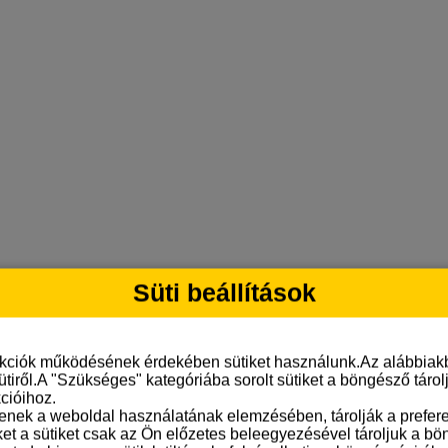
Süti beállítások
nkciók működésének érdekében sütiket használunk.Az alábbiakb
ütiről.A "Szükséges" kategóriába sorolt sütiket a böngésző táro
cióihoz.
tenek a weboldal használatának elemzésében, tárolják a preferen
ket a sütiket csak az Ön előzetes beleegyezésével tároljuk a b