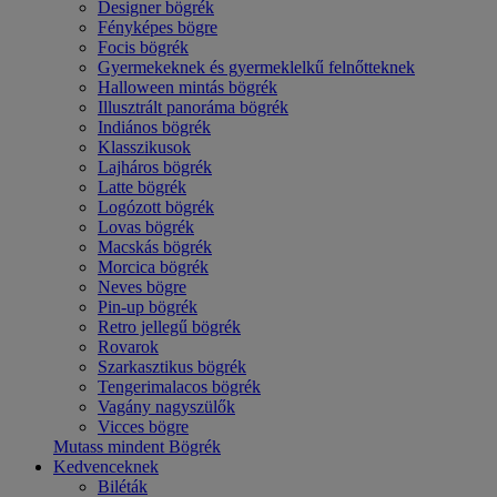
Designer bögrék
Fényképes bögre
Focis bögrék
Gyermekeknek és gyermeklelkű felnőtteknek
Halloween mintás bögrék
Illusztrált panoráma bögrék
Indiános bögrék
Klasszikusok
Lajháros bögrék
Latte bögrék
Logózott bögrék
Lovas bögrék
Macskás bögrék
Morcica bögrék
Neves bögre
Pin-up bögrék
Retro jellegű bögrék
Rovarok
Szarkasztikus bögrék
Tengerimalacos bögrék
Vagány nagyszülők
Vicces bögre
Mutass mindent Bögrék
Kedvenceknek
Biléták