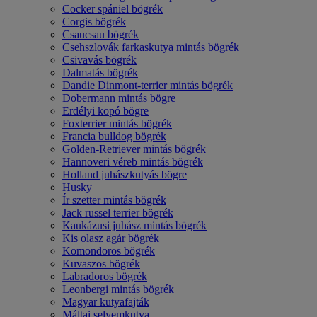
Cocker spániel bögrék
Corgis bögrék
Csaucsau bögrék
Csehszlovák farkaskutya mintás bögrék
Csivavás bögrék
Dalmatás bögrék
Dandie Dinmont-terrier mintás bögrék
Dobermann mintás bögre
Erdélyi kopó bögre
Foxterrier mintás bögrék
Francia bulldog bögrék
Golden-Retriever mintás bögrék
Hannoveri véreb mintás bögrék
Holland juhászkutyás bögre
Husky
Ír szetter mintás bögrék
Jack russel terrier bögrék
Kaukázusi juhász mintás bögrék
Kis olasz agár bögrék
Komondoros bögrék
Kuvaszos bögrék
Labradoros bögrék
Leonbergi mintás bögrék
Magyar kutyafajták
Máltai selyemkutya