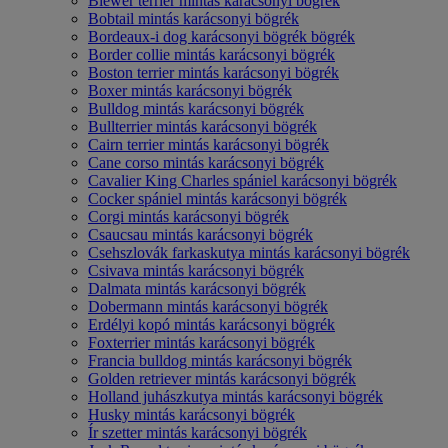
Biewer terrier mintás karácsonyi bögrék
Bobtail mintás karácsonyi bögrék
Bordeaux-i dog karácsonyi bögrék bögrék
Border collie mintás karácsonyi bögrék
Boston terrier mintás karácsonyi bögrék
Boxer mintás karácsonyi bögrék
Bulldog mintás karácsonyi bögrék
Bullterrier mintás karácsonyi bögrék
Cairn terrier mintás karácsonyi bögrék
Cane corso mintás karácsonyi bögrék
Cavalier King Charles spániel karácsonyi bögrék
Cocker spániel mintás karácsonyi bögrék
Corgi mintás karácsonyi bögrék
Csaucsau mintás karácsonyi bögrék
Csehszlovák farkaskutya mintás karácsonyi bögrék
Csivava mintás karácsonyi bögrék
Dalmata mintás karácsonyi bögrék
Dobermann mintás karácsonyi bögrék
Erdélyi kopó mintás karácsonyi bögrék
Foxterrier mintás karácsonyi bögrék
Francia bulldog mintás karácsonyi bögrék
Golden retriever mintás karácsonyi bögrék
Holland juhászkutya mintás karácsonyi bögrék
Husky mintás karácsonyi bögrék
Ír szetter mintás karácsonyi bögrék