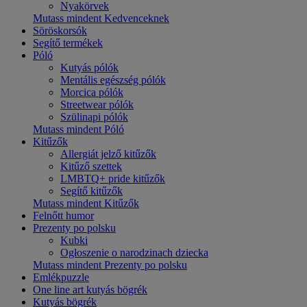
Nyakörvek
Mutass mindent Kedvenceknek
Söröskorsók
Segítő termékek
Póló
Kutyás pólók
Mentális egészség pólók
Morcica pólók
Streetwear pólók
Szülinapi pólók
Mutass mindent Póló
Kitűzők
Allergiát jelző kitűzők
Kitűző szettek
LMBTQ+ pride kitűzők
Segítő kitűzők
Mutass mindent Kitűzők
Felnőtt humor
Prezenty po polsku
Kubki
Ogłoszenie o narodzinach dziecka
Mutass mindent Prezenty po polsku
Emlékpuzzle
One line art kutyás bögrék
Kutyás bögrék