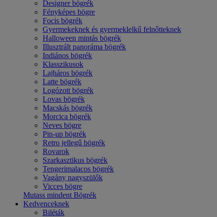
Designer bögrék
Fényképes bögre
Focis bögrék
Gyermekeknek és gyermeklelkű felnőtteknek
Halloween mintás bögrék
Illusztrált panoráma bögrék
Indiános bögrék
Klasszikusok
Lajháros bögrék
Latte bögrék
Logózott bögrék
Lovas bögrék
Macskás bögrék
Morcica bögrék
Neves bögre
Pin-up bögrék
Retro jellegű bögrék
Rovarok
Szarkasztikus bögrék
Tengerimalacos bögrék
Vagány nagyszülők
Vicces bögre
Mutass mindent Bögrék
Kedvenceknek
Biléták