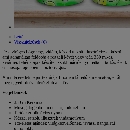
Leírás
Visszajelzések (0)
Ez a virágos bögre egy vidám, kézzel rajzolt illusztrációval készült,
ami garantáltan feldobja a reggeli kávét vagy teát. 330 ml-es,
kerámia, fehér alapra készített szublimációs nyomattal – tartós, élénk
és mosogatógépben is biztonságos.
A minta eredeti papír-textúrája finoman látható a nyomaton, ettől
még egyedibb és művészibb a hatása.
Fő jellemzők:
330 mlKerámia
Mosogatógépben mosható, mikrózható
Tartós szublimációs nyomat
Kézzel rajzolt, illusztrált virágmotívum
Tökéletes ajándék virágkedvelőknek, tavaszi hangulatú
otthonokba