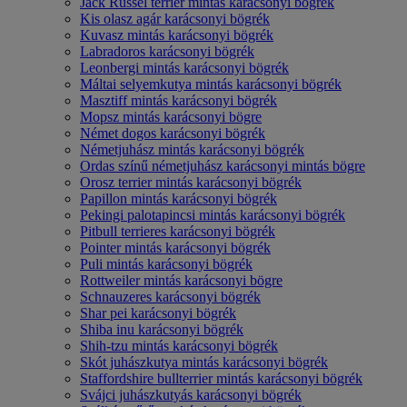
Jack Russel terrier mintás karácsonyi bögrék
Kis olasz agár karácsonyi bögrék
Kuvasz mintás karácsonyi bögrék
Labradoros karácsonyi bögrék
Leonbergi mintás karácsonyi bögrék
Máltai selyemkutya mintás karácsonyi bögrék
Masztiff mintás karácsonyi bögrék
Mopsz mintás karácsonyi bögre
Német dogos karácsonyi bögrék
Németjuhász mintás karácsonyi bögrék
Ordas színű németjuhász karácsonyi mintás bögre
Orosz terrier mintás karácsonyi bögrék
Papillon mintás karácsonyi bögrék
Pekingi palotapincsi mintás karácsonyi bögrék
Pitbull terrieres karácsonyi bögrék
Pointer mintás karácsonyi bögrék
Puli mintás karácsonyi bögrék
Rottweiler mintás karácsonyi bögre
Schnauzeres karácsonyi bögrék
Shar pei karácsonyi bögrék
Shiba inu karácsonyi bögrék
Shih-tzu mintás karácsonyi bögrék
Skót juhászkutya mintás karácsonyi bögrék
Staffordshire bullterrier mintás karácsonyi bögrék
Svájci juhászkutyás karácsonyi bögrék