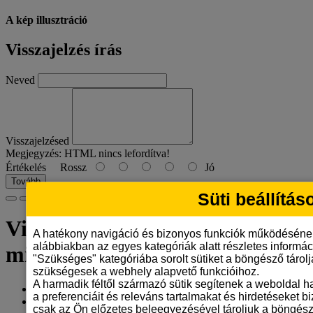
A kép illusztráció
Visszajelzés írás
Neved
Visszajelzésed
Megjegyzés:
HTML nincs lefordítva!
Értékelés
Rossz
Jó
Tovább
Süti beállítás
Virágos bögre illusztrált
A hatékony navigáció és bizonyos funkciók működéséne
alábbiakban az egyes kategóriák alatt részletes informáci
mintával, 330 ml
"Szükséges" kategóriába sorolt sütiket a böngésző tárol
szükségesek a webhely alapvető funkcióihoz.
A harmadik féltől származó sütik segítenek a weboldal 
Gyártó:
Tangerine Design
a preferenciáit és releváns tartalmakat és hirdetéseket b
Model: viragos-bogre-illusztralt-330ml
csak az Ön előzetes beleegyezésével tároljuk a böngész