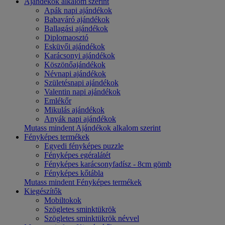
Ajándékok alkalom szerint
Apák napi ajándékok
Babaváró ajándékok
Ballagási ajándékok
Diplomaosztó
Esküvői ajándékok
Karácsonyi ajándékok
Köszönőajándékok
Névnapi ajándékok
Születésnapi ajándékok
Valentin napi ajándékok
Emlékőr
Mikulás ajándékok
Anyák napi ajándékok
Mutass mindent Ajándékok alkalom szerint
Fényképes termékek
Egyedi fényképes puzzle
Fényképes egéralátét
Fényképes karácsonyfadísz - 8cm gömb
Fényképes kőtábla
Mutass mindent Fényképes termékek
Kiegészítők
Mobiltokok
Szögletes sminktükrök
Szögletes sminktükrök névvel