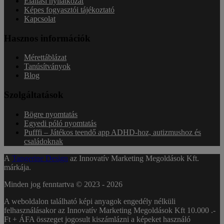
Elállási nyilatkozat
Képes fogyasztói tájékoztató
Kapcsolat
Hasznos információk
Mérettáblázat
Tanúsítványok
Blog
Szolgáltatások
Bögre nyomtatás
Egyedi póló nyomtatás
Pufffi – Játékos teendő app ADHD-hoz, autizmushoz és
családoknak
A
Tangerine Design
az Innovatív Marketing Megoldások Kft.
márkája.
Minden jog fenntartva © 2023 -
2026
A weboldalon található képi anyagok engedély nélküli
felhasználásakor az Innovatív Marketing Megoldások Kft 10.000 .-
Ft + ÁFA összeget jogosult kiszámlázni a képeket használó