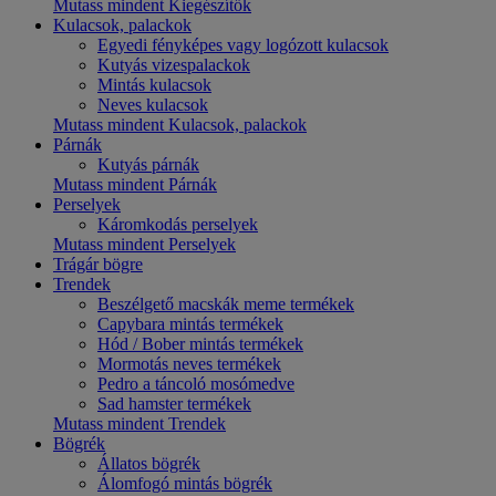
Mutass mindent Kiegészítők
Kulacsok, palackok
Egyedi fényképes vagy logózott kulacsok
Kutyás vizespalackok
Mintás kulacsok
Neves kulacsok
Mutass mindent Kulacsok, palackok
Párnák
Kutyás párnák
Mutass mindent Párnák
Perselyek
Káromkodás perselyek
Mutass mindent Perselyek
Trágár bögre
Trendek
Beszélgető macskák meme termékek
Capybara mintás termékek
Hód / Bober mintás termékek
Mormotás neves termékek
Pedro a táncoló mosómedve
Sad hamster termékek
Mutass mindent Trendek
Bögrék
Állatos bögrék
Álomfogó mintás bögrék