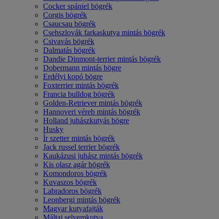
Cocker spániel bögrék
Corgis bögrék
Csaucsau bögrék
Csehszlovák farkaskutya mintás bögrék
Csivavás bögrék
Dalmatás bögrék
Dandie Dinmont-terrier mintás bögrék
Dobermann mintás bögre
Erdélyi kopó bögre
Foxterrier mintás bögrék
Francia bulldog bögrék
Golden-Retriever mintás bögrék
Hannoveri véreb mintás bögrék
Holland juhászkutyás bögre
Husky
Ír szetter mintás bögrék
Jack russel terrier bögrék
Kaukázusi juhász mintás bögrék
Kis olasz agár bögrék
Komondoros bögrék
Kuvaszos bögrék
Labradoros bögrék
Leonbergi mintás bögrék
Magyar kutyafajták
Máltai selyemkutya