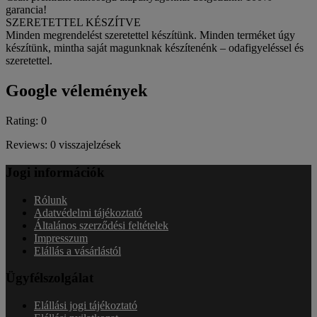
garancia!
SZERETETTEL KÉSZÍTVE
Minden megrendelést szeretettel készítünk. Minden terméket úgy
készítünk, mintha saját magunknak készítenénk – odafigyeléssel és
szeretettel.
Google vélemények
Rating: 0
Reviews: 0 visszajelzések
Jogi információk
Rólunk
Adatvédelmi tájékoztató
Általános szerződési feltételek
Impresszum
Elállás a vásárlástól
Ügyfélszolgálat
Elállási jogi tájékoztató