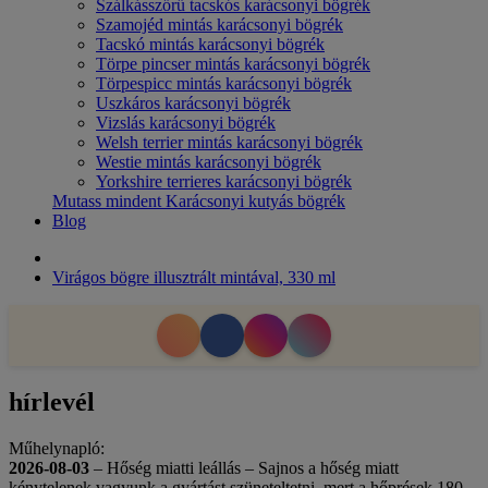
Szálkásszőrű tacskós karácsonyi bögrék
Szamojéd mintás karácsonyi bögrék
Tacskó mintás karácsonyi bögrék
Törpe pincser mintás karácsonyi bögrék
Törpespicc mintás karácsonyi bögrék
Uszkáros karácsonyi bögrék
Vizslás karácsonyi bögrék
Welsh terrier mintás karácsonyi bögrék
Westie mintás karácsonyi bögrék
Yorkshire terrieres karácsonyi bögrék
Mutass mindent Karácsonyi kutyás bögrék
Blog
Virágos bögre illusztrált mintával, 330 ml
hírlevél
Műhelynapló:
2026-08-03
– Hőség miatti leállás – Sajnos a hőség miatt
kénytelenek vagyunk a gyártást szüneteltetni, mert a hőprések 180