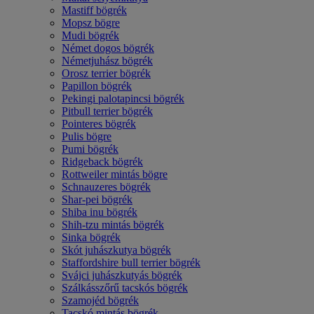
Mastiff bögrék
Mopsz bögre
Mudi bögrék
Német dogos bögrék
Németjuhász bögrék
Orosz terrier bögrék
Papillon bögrék
Pekingi palotapincsi bögrék
Pitbull terrier bögrék
Pointeres bögrék
Pulis bögre
Pumi bögrék
Ridgeback bögrék
Rottweiler mintás bögre
Schnauzeres bögrék
Shar-pei bögrék
Shiba inu bögrék
Shih-tzu mintás bögrék
Sinka bögrék
Skót juhászkutya bögrék
Staffordshire bull terrier bögrék
Svájci juhászkutyás bögrék
Szálkásszőrű tacskós bögrék
Szamojéd bögrék
Tacskó mintás bögrék