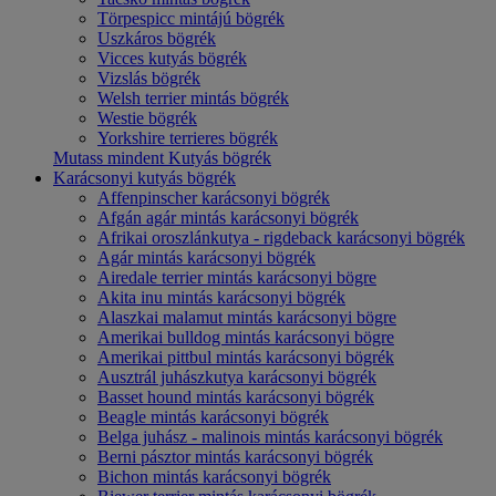
Törpespicc mintájú bögrék
Uszkáros bögrék
Vicces kutyás bögrék
Vizslás bögrék
Welsh terrier mintás bögrék
Westie bögrék
Yorkshire terrieres bögrék
Mutass mindent Kutyás bögrék
Karácsonyi kutyás bögrék
Affenpinscher karácsonyi bögrék
Afgán agár mintás karácsonyi bögrék
Afrikai oroszlánkutya - rigdeback karácsonyi bögrék
Agár mintás karácsonyi bögrék
Airedale terrier mintás karácsonyi bögre
Akita inu mintás karácsonyi bögrék
Alaszkai malamut mintás karácsonyi bögre
Amerikai bulldog mintás karácsonyi bögre
Amerikai pittbul mintás karácsonyi bögrék
Ausztrál juhászkutya karácsonyi bögrék
Basset hound mintás karácsonyi bögrék
Beagle mintás karácsonyi bögrék
Belga juhász - malinois mintás karácsonyi bögrék
Berni pásztor mintás karácsonyi bögrék
Bichon mintás karácsonyi bögrék