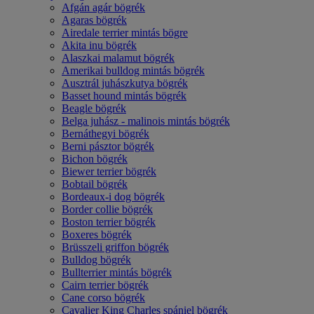
Afgán agár bögrék
Agaras bögrék
Airedale terrier mintás bögre
Akita inu bögrék
Alaszkai malamut bögrék
Amerikai bulldog mintás bögrék
Ausztrál juhászkutya bögrék
Basset hound mintás bögrék
Beagle bögrék
Belga juhász - malinois mintás bögrék
Bernáthegyi bögrék
Berni pásztor bögrék
Bichon bögrék
Biewer terrier bögrék
Bobtail bögrék
Bordeaux-i dog bögrék
Border collie bögrék
Boston terrier bögrék
Boxeres bögrék
Brüsszeli griffon bögrék
Bulldog bögrék
Bullterrier mintás bögrék
Cairn terrier bögrék
Cane corso bögrék
Cavalier King Charles spániel bögrék