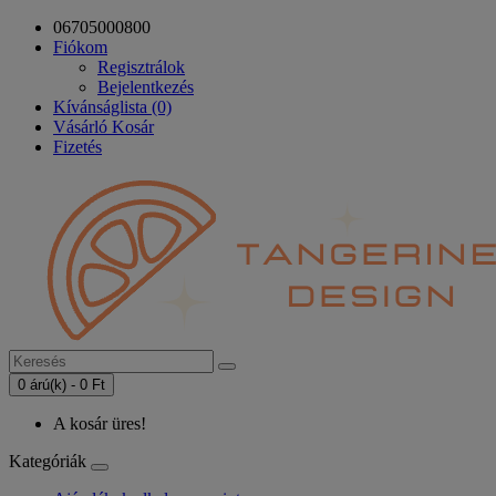
06705000800
Fiókom
Regisztrálok
Bejelentkezés
Kívánságlista (0)
Vásárló Kosár
Fizetés
0 árú(k) - 0 Ft
A kosár üres!
Kategóriák