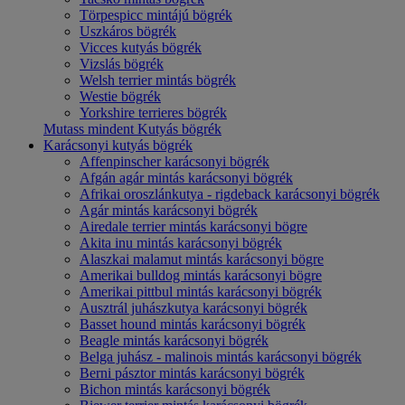
Törpespicc mintájú bögrék
Uszkáros bögrék
Vicces kutyás bögrék
Vizslás bögrék
Welsh terrier mintás bögrék
Westie bögrék
Yorkshire terrieres bögrék
Mutass mindent Kutyás bögrék
Karácsonyi kutyás bögrék
Affenpinscher karácsonyi bögrék
Afgán agár mintás karácsonyi bögrék
Afrikai oroszlánkutya - rigdeback karácsonyi bögrék
Agár mintás karácsonyi bögrék
Airedale terrier mintás karácsonyi bögre
Akita inu mintás karácsonyi bögrék
Alaszkai malamut mintás karácsonyi bögre
Amerikai bulldog mintás karácsonyi bögre
Amerikai pittbul mintás karácsonyi bögrék
Ausztrál juhászkutya karácsonyi bögrék
Basset hound mintás karácsonyi bögrék
Beagle mintás karácsonyi bögrék
Belga juhász - malinois mintás karácsonyi bögrék
Berni pásztor mintás karácsonyi bögrék
Bichon mintás karácsonyi bögrék