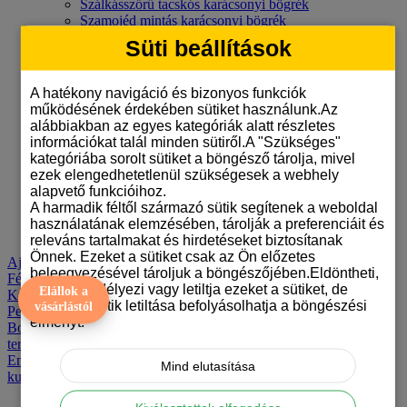
Szálkásszőrű tacskós karácsonyi bögrék
Szamojéd mintás karácsonyi bögrék
Tacskó mintás karácsonyi bögrék
Süti beállítások
Törpe pincser mintás karácsonyi bögrék
Törpespicc mintás karácsonyi bögrék
Uszkáros karácsonyi bögrék
A hatékony navigáció és bizonyos funkciók
Vizslás karácsonyi bögrék
működésének érdekében sütiket használunk.Az
Welsh terrier mintás karácsonyi bögrék
alábbiakban az egyes kategóriák alatt részletes
Westie mintás karácsonyi bögrék
információkat talál minden sütiről.A "Szükséges"
Yorkshire terrieres karácsonyi bögrék
kategóriába sorolt sütiket a böngésző tárolja, mivel
Mutass mindent Karácsonyi kutyás bögrék
ezek elengedhetetlenül szükségesek a webhely
Blog
alapvető funkcióihoz.
A harmadik féltől származó sütik segítenek a weboldal
használatának elemzésében, tárolják a preferenciáit és
Törpespicc mintájú párnák
releváns tartalmakat és hirdetéseket biztosítanak
Önnek. Ezeket a sütiket csak az Ön előzetes
Ajándékok alkalom szerint
Anya-lánya póló szett
Ékszerek
beleegyezésével tároljuk a böngészőjében.Eldöntheti,
Fényképes termékek
Gazdiknak
Kiegészítők
Kulacsok, palackok
hogy engedélyezi vagy letiltja ezeket a sütiket, de
Elállok a
Kulcstartók
Kutyás mágneses mosogatógép Jelölők
Párnák
bizonyos sütik letiltása befolyásolhatja a böngészési
vásárlástól
Perselyek
Születésvirág
Tervező
Trágár bögre
Trendek
Bögrék
élményt.
Boxok
Kulacsok
Kedvenceknek
Egyéb
Söröskorsók
Segítő
termékek
Póló
Kitűzők
Felnőtt humor
Prezenty po polsku
Emlékpuzzle
One line art kutyás bögrék
Kutyás bögrék
Karácsonyi
Mind elutasítása
kutyás bögrék