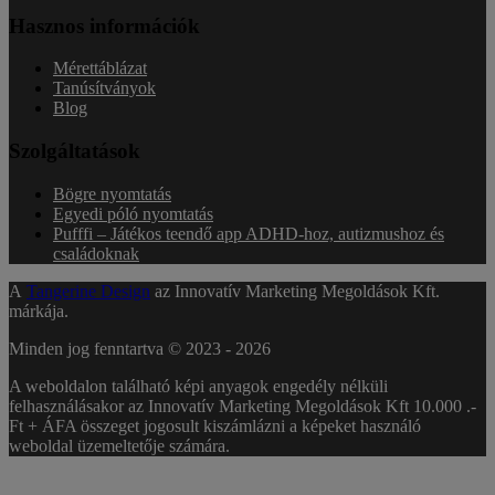
Hasznos információk
Mérettáblázat
Tanúsítványok
Blog
Szolgáltatások
Bögre nyomtatás
Egyedi póló nyomtatás
Pufffi – Játékos teendő app ADHD-hoz, autizmushoz és
családoknak
A
Tangerine Design
az Innovatív Marketing Megoldások Kft.
márkája.
Minden jog fenntartva © 2023 -
2026
A weboldalon található képi anyagok engedély nélküli
felhasználásakor az Innovatív Marketing Megoldások Kft 10.000 .-
Ft + ÁFA összeget jogosult kiszámlázni a képeket használó
weboldal üzemeltetője számára.