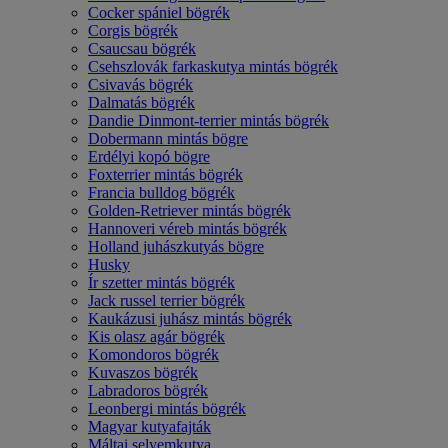
Cocker spániel bögrék
Corgis bögrék
Csaucsau bögrék
Csehszlovák farkaskutya mintás bögrék
Csivavás bögrék
Dalmatás bögrék
Dandie Dinmont-terrier mintás bögrék
Dobermann mintás bögre
Erdélyi kopó bögre
Foxterrier mintás bögrék
Francia bulldog bögrék
Golden-Retriever mintás bögrék
Hannoveri véreb mintás bögrék
Holland juhászkutyás bögre
Husky
Ír szetter mintás bögrék
Jack russel terrier bögrék
Kaukázusi juhász mintás bögrék
Kis olasz agár bögrék
Komondoros bögrék
Kuvaszos bögrék
Labradoros bögrék
Leonbergi mintás bögrék
Magyar kutyafajták
Máltai selyemkutya