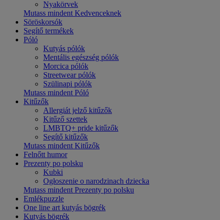
Nyakörvek
Mutass mindent Kedvenceknek
Söröskorsók
Segítő termékek
Póló
Kutyás pólók
Mentális egészség pólók
Morcica pólók
Streetwear pólók
Szülinapi pólók
Mutass mindent Póló
Kitűzők
Allergiát jelző kitűzők
Kitűző szettek
LMBTQ+ pride kitűzők
Segítő kitűzők
Mutass mindent Kitűzők
Felnőtt humor
Prezenty po polsku
Kubki
Ogłoszenie o narodzinach dziecka
Mutass mindent Prezenty po polsku
Emlékpuzzle
One line art kutyás bögrék
Kutyás bögrék