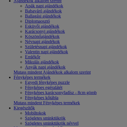
Ajándékok alkalom szerint
Apák napi ajándékok
Babaváró ajándékok
Ballagási ajándékok
Diplomaosztó
Esküvői ajándékok
Karácsonyi ajándékok
Köszönőajándékok
Névnapi ajándékok
Születésnapi ajándékok
Valentin napi ajándékok
Emlékőr
Mikulás ajándékok
Anyák napi ajándékok
Mutass mindent Ajándékok alkalom szerint
Fényképes termékek
Egyedi fényképes puzzle
Fényképes egéralátét
Fényképes karácsonyfadísz - 8cm gömb
Fényképes kőtábla
Mutass mindent Fényképes termékek
Kiegészítők
Mobiltokok
Szögletes sminktükrök
Szögletes sminktükrök névvel