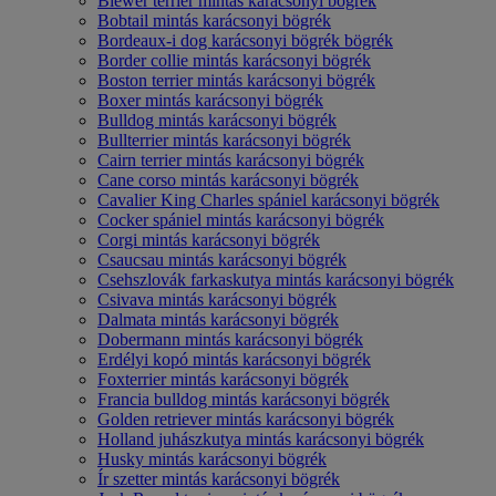
Biewer terrier mintás karácsonyi bögrék
Bobtail mintás karácsonyi bögrék
Bordeaux-i dog karácsonyi bögrék bögrék
Border collie mintás karácsonyi bögrék
Boston terrier mintás karácsonyi bögrék
Boxer mintás karácsonyi bögrék
Bulldog mintás karácsonyi bögrék
Bullterrier mintás karácsonyi bögrék
Cairn terrier mintás karácsonyi bögrék
Cane corso mintás karácsonyi bögrék
Cavalier King Charles spániel karácsonyi bögrék
Cocker spániel mintás karácsonyi bögrék
Corgi mintás karácsonyi bögrék
Csaucsau mintás karácsonyi bögrék
Csehszlovák farkaskutya mintás karácsonyi bögrék
Csivava mintás karácsonyi bögrék
Dalmata mintás karácsonyi bögrék
Dobermann mintás karácsonyi bögrék
Erdélyi kopó mintás karácsonyi bögrék
Foxterrier mintás karácsonyi bögrék
Francia bulldog mintás karácsonyi bögrék
Golden retriever mintás karácsonyi bögrék
Holland juhászkutya mintás karácsonyi bögrék
Husky mintás karácsonyi bögrék
Ír szetter mintás karácsonyi bögrék