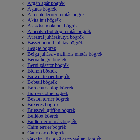
Afgán agár bögrék
Agaras bögrék
Airedale terrier mintás bögre
Akita inu bögrék
Alaszkai malamut bögrék
Amerikai bulldog mintás bögrék
Ausztrál juhászkutya bögrék
Basset hound mintás bögrék
Beagle bögrék
Belga juhász - malinois mintás bögrék
Bernáthegyi bögrék
Berni pásztor bögrék
Bichon bögrék
Biewer terrier bögrék
Bobtail bögrék
Bordeaux-i dog bögrék
Border collie bögrék
Boston terrier bögrék
Boxeres bögrék
Brüsszeli griffon bögrék
Bulldog bögrék
Bullterrier mintás bögrék
Cairn terrier bögrék
Cane corso bögrék
Cavalier King Charles spániel bögrék