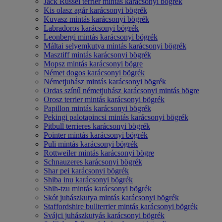
Jack Russel terrier mintás karácsonyi bögrék
Kis olasz agár karácsonyi bögrék
Kuvasz mintás karácsonyi bögrék
Labradoros karácsonyi bögrék
Leonbergi mintás karácsonyi bögrék
Máltai selyemkutya mintás karácsonyi bögrék
Masztiff mintás karácsonyi bögrék
Mopsz mintás karácsonyi bögre
Német dogos karácsonyi bögrék
Németjuhász mintás karácsonyi bögrék
Ordas színű németjuhász karácsonyi mintás bögre
Orosz terrier mintás karácsonyi bögrék
Papillon mintás karácsonyi bögrék
Pekingi palotapincsi mintás karácsonyi bögrék
Pitbull terrieres karácsonyi bögrék
Pointer mintás karácsonyi bögrék
Puli mintás karácsonyi bögrék
Rottweiler mintás karácsonyi bögre
Schnauzeres karácsonyi bögrék
Shar pei karácsonyi bögrék
Shiba inu karácsonyi bögrék
Shih-tzu mintás karácsonyi bögrék
Skót juhászkutya mintás karácsonyi bögrék
Staffordshire bullterrier mintás karácsonyi bögrék
Svájci juhászkutyás karácsonyi bögrék