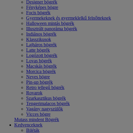
Designer bögrék
Fényképes bögre
Focis bögrék
Gyermekeknek és gyermeklelkű felnőtteknek
Halloween mintás bögrék
Illusztrált panoráma bögrék
Indiános bögrék
Klasszikusok
Lajháros bögrék
Latte bögrék
Logózott bögrék
Lovas bögrék
Macskás bögrék
Morcica bögrék
Neves bögre
Pin-up bögrék
Retro jellegű bögrék
Rovarok
Szarkasztikus bögrék
Tengerimalacos bögrék
Vagány nagyszülők
Vicces bögre
Mutass mindent Bögrék
Kedvenceknek
Biléták