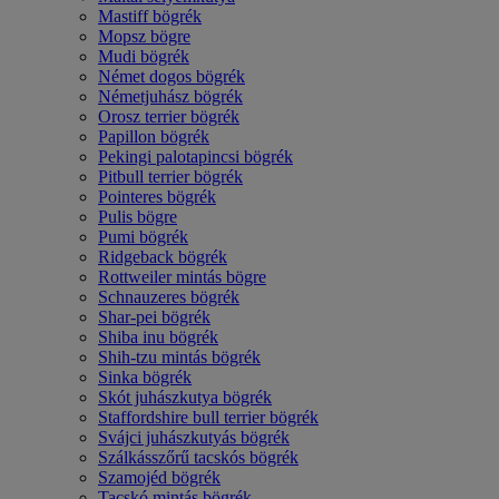
Mastiff bögrék
Mopsz bögre
Mudi bögrék
Német dogos bögrék
Németjuhász bögrék
Orosz terrier bögrék
Papillon bögrék
Pekingi palotapincsi bögrék
Pitbull terrier bögrék
Pointeres bögrék
Pulis bögre
Pumi bögrék
Ridgeback bögrék
Rottweiler mintás bögre
Schnauzeres bögrék
Shar-pei bögrék
Shiba inu bögrék
Shih-tzu mintás bögrék
Sinka bögrék
Skót juhászkutya bögrék
Staffordshire bull terrier bögrék
Svájci juhászkutyás bögrék
Szálkásszőrű tacskós bögrék
Szamojéd bögrék
Tacskó mintás bögrék