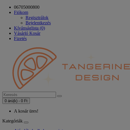
06705000800
Fiókom
Regisztrálok
Bejelentkezés
Kívánságlista (0)
Vásárló Kosár
Fizetés
0 árú(k) - 0 Ft
A kosár üres!
Kategóriák