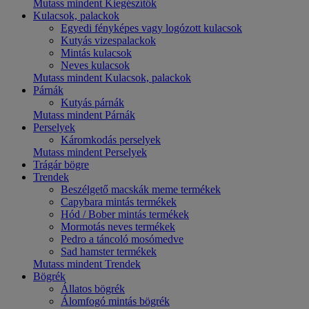
Mutass mindent Kiegészítők
Kulacsok, palackok
Egyedi fényképes vagy logózott kulacsok
Kutyás vizespalackok
Mintás kulacsok
Neves kulacsok
Mutass mindent Kulacsok, palackok
Párnák
Kutyás párnák
Mutass mindent Párnák
Perselyek
Káromkodás perselyek
Mutass mindent Perselyek
Trágár bögre
Trendek
Beszélgető macskák meme termékek
Capybara mintás termékek
Hód / Bober mintás termékek
Mormotás neves termékek
Pedro a táncoló mosómedve
Sad hamster termékek
Mutass mindent Trendek
Bögrék
Állatos bögrék
Álomfogó mintás bögrék