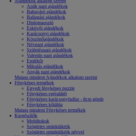
Ajándékok alkalom szerint
Apák napi ajándékok
Babaváró ajándékok
Ballagási ajándékok
Diplomaosztó
Esküvői ajándékok
Karácsonyi ajándékok
Köszönőajándékok
Névnapi ajándékok
Születésnapi ajándékok
Valentin napi ajándékok
Emlékőr
Mikulás ajándékok
Anyák napi ajándékok
Mutass mindent Ajándékok alkalom szerint
Fényképes termékek
Egyedi fényképes puzzle
Fényképes egéralátét
Fényképes karácsonyfadísz - 8cm gömb
Fényképes kőtábla
Mutass mindent Fényképes termékek
Kiegészítők
Mobiltokok
Szögletes sminktükrök
Szögletes sminktükrök névvel