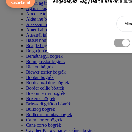
engedélyezi vagy letiltja ezeket a süt
vásárlástól
Afgán agár bögrék
Agaras bögrék
Airedale terrier mintás bögre
Akita inu bögrék
Mind
Alaszkai malamut bögrék
Amerikai bulldog mintás bögrék
Ausztrál juhászkutya bögrék
Basset hound mintás bögrék
Beagle bögrék
Belga juhász - malinois mintás bögrék
Bernáthegyi bögrék
Berni pásztor bögrék
Bichon bögrék
Biewer terrier bögrék
Bobtail bögrék
Bordeaux-i dog bögrék
Border collie bögrék
Boston terrier bögrék
Boxeres bögrék
Brüsszeli griffon bögrék
Bulldog bögrék
Bullterrier mintás bögrék
Cairn terrier bögrék
Cane corso bögrék
Cavalier King Charles spániel bögrék