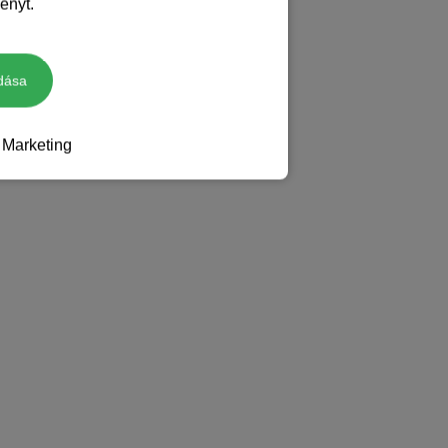
ényt.
dása
Marketing