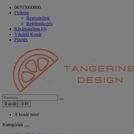
06705000800
Fiókom
Regisztrálok
Bejelentkezés
Kívánságlista (0)
Vásárló Kosár
Fizetés
0 árú(k) - 0 Ft
A kosár üres!
Kategóriák