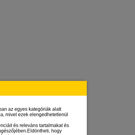
an az egyes kategóriák alatt
lja, mivel ezek elengedhetetlenül
ciáit és releváns tartalmakat és
öngészőjében.Eldöntheti, hogy