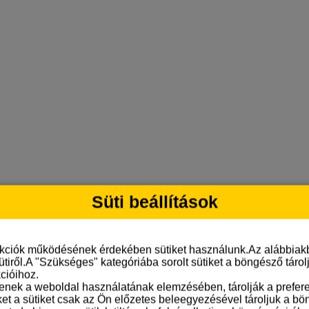
Süti beállítások
nkciók működésének érdekében sütiket használunk.Az alábbiakb
ütiről.A "Szükséges" kategóriába sorolt sütiket a böngésző táro
cióihoz.
tenek a weboldal használatának elemzésében, tárolják a preferen
ket a sütiket csak az Ön előzetes beleegyezésével tároljuk a b