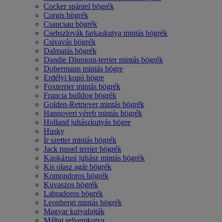
Cocker spániel bögrék
Corgis bögrék
Csaucsau bögrék
Csehszlovák farkaskutya mintás bögrék
Csivavás bögrék
Dalmatás bögrék
Dandie Dinmont-terrier mintás bögrék
Dobermann mintás bögre
Erdélyi kopó bögre
Foxterrier mintás bögrék
Francia bulldog bögrék
Golden-Retriever mintás bögrék
Hannoveri véreb mintás bögrék
Holland juhászkutyás bögre
Husky
Ír szetter mintás bögrék
Jack russel terrier bögrék
Kaukázusi juhász mintás bögrék
Kis olasz agár bögrék
Komondoros bögrék
Kuvaszos bögrék
Labradoros bögrék
Leonbergi mintás bögrék
Magyar kutyafajták
Máltai selyemkutya