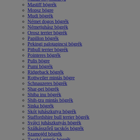
Mastiff bögrék
Mopsz bögre
Mudi bögrék
Német dogos bögrék
Németjuhász bögrék
Orosz terrier bögrék
Papillon bögrék
Pekingi palotapincsi bögrék
Pitbull terrier bögrék
Pointeres bögrék
Pulis bögre
Pumi bögrék
Ridgeback bögrék
Rottweiler mintás bögre
Schnauzeres bögrék
Shar-pei bögrék
Shiba inu bögrék
Shih-tzu mintás bögrék
Sinka bögrék
Skót juhászkutya bögrék
Staffordshire bull terrier bögrék
Svájci juhászkutyás bögrék
Szálkásszőrű tacskós bögrék
Szamojéd bögrék
Tacskó mintás bögrék