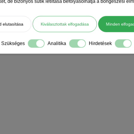
iket, de bizonyos sütik letiltása befolyásolhatja a böngészési élm
 elutasítása
Kiválasztottak elfogadása
Minden elfoga
Szükséges
Analitika
Hirdetések