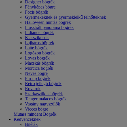
Designer bögrék
Fényképes bögre
Focis bögrék
Gyermekeknek és gyermeklelkű felnőtteknek
Halloween mintás bögrék
Illusztrált panoráma bögrék
Indiános bögrék
Klasszikusok
Lajháros bögrék
Latte bögrék
Logózott bögrék
Lovas bögrék
Macskás bögrék
Morcica bögrék
Neves bögre
Pin-up bögrék
Retro jellegű bögrék
Rovarok
Szarkasztikus bögrék
Tengerimalacos bögrék
Vagány nagyszülők
Vicces bögre
Mutass mindent Bögrék
Kedvenceknek
Biléták