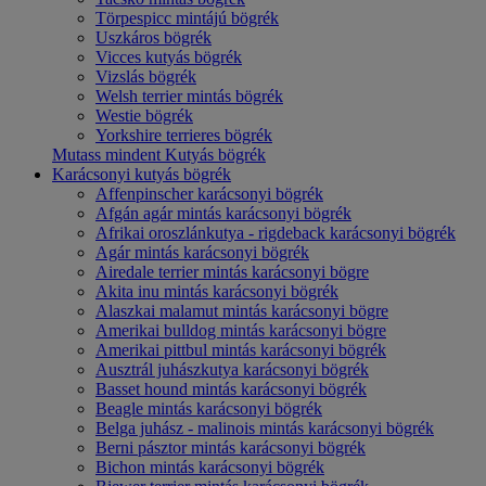
Törpespicc mintájú bögrék
Uszkáros bögrék
Vicces kutyás bögrék
Vizslás bögrék
Welsh terrier mintás bögrék
Westie bögrék
Yorkshire terrieres bögrék
Mutass mindent Kutyás bögrék
Karácsonyi kutyás bögrék
Affenpinscher karácsonyi bögrék
Afgán agár mintás karácsonyi bögrék
Afrikai oroszlánkutya - rigdeback karácsonyi bögrék
Agár mintás karácsonyi bögrék
Airedale terrier mintás karácsonyi bögre
Akita inu mintás karácsonyi bögrék
Alaszkai malamut mintás karácsonyi bögre
Amerikai bulldog mintás karácsonyi bögre
Amerikai pittbul mintás karácsonyi bögrék
Ausztrál juhászkutya karácsonyi bögrék
Basset hound mintás karácsonyi bögrék
Beagle mintás karácsonyi bögrék
Belga juhász - malinois mintás karácsonyi bögrék
Berni pásztor mintás karácsonyi bögrék
Bichon mintás karácsonyi bögrék