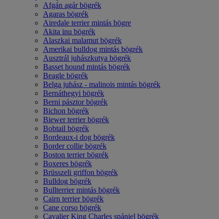
Afgán agár bögrék
Agaras bögrék
Airedale terrier mintás bögre
Akita inu bögrék
Alaszkai malamut bögrék
Amerikai bulldog mintás bögrék
Ausztrál juhászkutya bögrék
Basset hound mintás bögrék
Beagle bögrék
Belga juhász - malinois mintás bögrék
Bernáthegyi bögrék
Berni pásztor bögrék
Bichon bögrék
Biewer terrier bögrék
Bobtail bögrék
Bordeaux-i dog bögrék
Border collie bögrék
Boston terrier bögrék
Boxeres bögrék
Brüsszeli griffon bögrék
Bulldog bögrék
Bullterrier mintás bögrék
Cairn terrier bögrék
Cane corso bögrék
Cavalier King Charles spániel bögrék