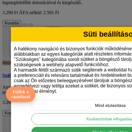
legmegfelelőbb dekorációval és kiegészítő..
3.290 Ft
ÁFA nélkül: 2.591 Ft
Kosárba
Süti beállítás
A hatékony navigáció és bizonyos funkciók működéséne
alábbiakban az egyes kategóriák alatt részletes informáci
"Szükséges" kategóriába sorolt sütiket a böngésző tárol
szükségesek a webhely alapvető funkcióihoz.
A harmadik féltől származó sütik segítenek a weboldal 
a preferenciáit és releváns tartalmakat és hirdetéseket b
Szálkás szőrű tacskó mintás karácsonyi bögre
csak az Ön előzetes beleegyezésével tároljuk a böngész
engedélyezi vagy letiltja ezeket a sütiket, de bizonyos süt
Amikor az ünnepek közelednek, mindenki szeretné otthonát a
böngészési élményt.
Elállok a
legmegfelelőbb dekorációval és kiegészítő..
vásárlástól
3.290 Ft
ÁFA nélkül: 2.591 Ft
Mind elutasítása
Kosárba
Kiválasztottak elfogadá