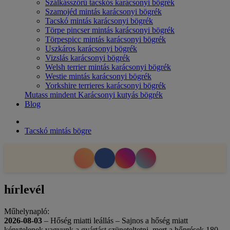
Szálkásszőrű tacskós karácsonyi bögrék
Szamojéd mintás karácsonyi bögrék
Tacskó mintás karácsonyi bögrék
Törpe pincser mintás karácsonyi bögrék
Törpespicc mintás karácsonyi bögrék
Uszkáros karácsonyi bögrék
Vizslás karácsonyi bögrék
Welsh terrier mintás karácsonyi bögrék
Westie mintás karácsonyi bögrék
Yorkshire terrieres karácsonyi bögrék
Mutass mindent Karácsonyi kutyás bögrék
Blog
Tacskó mintás bögre
hírlevél
Műhelynapló:
2026-08-03
– Hőség miatti leállás – Sajnos a hőség miatt
kénytelenek vagyunk a gyártást szüneteltetni, mert a hőprések 180