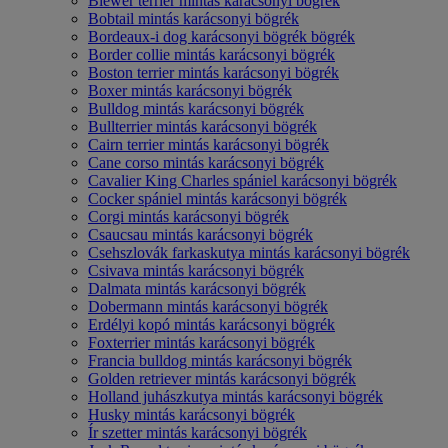
Biewer terrier mintás karácsonyi bögrék
Bobtail mintás karácsonyi bögrék
Bordeaux-i dog karácsonyi bögrék bögrék
Border collie mintás karácsonyi bögrék
Boston terrier mintás karácsonyi bögrék
Boxer mintás karácsonyi bögrék
Bulldog mintás karácsonyi bögrék
Bullterrier mintás karácsonyi bögrék
Cairn terrier mintás karácsonyi bögrék
Cane corso mintás karácsonyi bögrék
Cavalier King Charles spániel karácsonyi bögrék
Cocker spániel mintás karácsonyi bögrék
Corgi mintás karácsonyi bögrék
Csaucsau mintás karácsonyi bögrék
Csehszlovák farkaskutya mintás karácsonyi bögrék
Csivava mintás karácsonyi bögrék
Dalmata mintás karácsonyi bögrék
Dobermann mintás karácsonyi bögrék
Erdélyi kopó mintás karácsonyi bögrék
Foxterrier mintás karácsonyi bögrék
Francia bulldog mintás karácsonyi bögrék
Golden retriever mintás karácsonyi bögrék
Holland juhászkutya mintás karácsonyi bögrék
Husky mintás karácsonyi bögrék
Ír szetter mintás karácsonyi bögrék