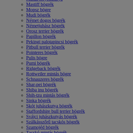
Mastiff bögrék
Mopsz bögre
Mudi bögrék
Német dogos bögrék
Németjuhász bögrék
Orosz terrier bögrék
Papillon bögrék
Pekingi palotapincsi bögrék
Pitbull terrier bögrék
Pointeres bögrék
Pulis bögre
Pumi bögrék
Ridgeback bögrék
Rottweiler mintás bögre
Schnauzeres bögrék
Shar-pei bögrék
Shiba inu bögrék
Shih-tzu mintás bögrék
Sinka bögrék
Skót juhászkutya bögrék
Staffordshire bull terrier bögrék
Svájci juhászkutyás bögrék
Szálkásszőrű tacskós bögrék
Szamojéd bögrék
Tacskó mintás bögrék