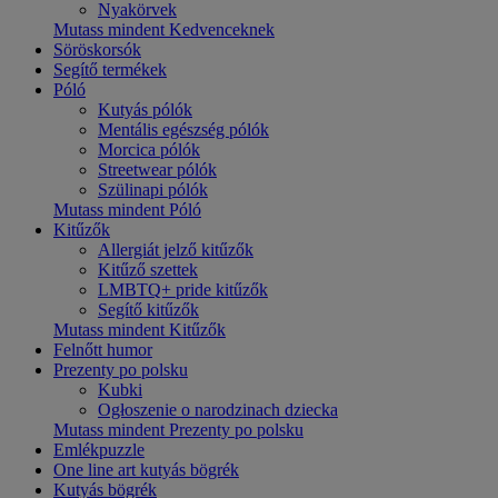
Nyakörvek
Mutass mindent Kedvenceknek
Söröskorsók
Segítő termékek
Póló
Kutyás pólók
Mentális egészség pólók
Morcica pólók
Streetwear pólók
Szülinapi pólók
Mutass mindent Póló
Kitűzők
Allergiát jelző kitűzők
Kitűző szettek
LMBTQ+ pride kitűzők
Segítő kitűzők
Mutass mindent Kitűzők
Felnőtt humor
Prezenty po polsku
Kubki
Ogłoszenie o narodzinach dziecka
Mutass mindent Prezenty po polsku
Emlékpuzzle
One line art kutyás bögrék
Kutyás bögrék