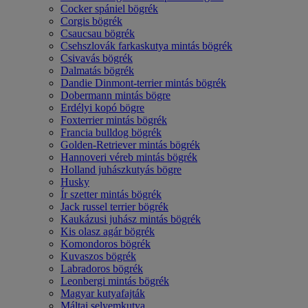
Cocker spániel bögrék
Corgis bögrék
Csaucsau bögrék
Csehszlovák farkaskutya mintás bögrék
Csivavás bögrék
Dalmatás bögrék
Dandie Dinmont-terrier mintás bögrék
Dobermann mintás bögre
Erdélyi kopó bögre
Foxterrier mintás bögrék
Francia bulldog bögrék
Golden-Retriever mintás bögrék
Hannoveri véreb mintás bögrék
Holland juhászkutyás bögre
Husky
Ír szetter mintás bögrék
Jack russel terrier bögrék
Kaukázusi juhász mintás bögrék
Kis olasz agár bögrék
Komondoros bögrék
Kuvaszos bögrék
Labradoros bögrék
Leonbergi mintás bögrék
Magyar kutyafajták
Máltai selyemkutya