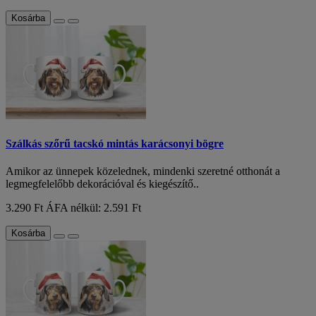
Kosárba
Szálkás szőrű tacskó mintás karácsonyi bögre
Amikor az ünnepek közelednek, mindenki szeretné otthonát a
legmegfelelőbb dekorációval és kiegészítő..
3.290 Ft
ÁFA nélkül: 2.591 Ft
Kosárba