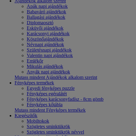
Ajándékok alkalom szerint
Apák napi ajándékok
Babaváró ajándékok
Ballagási ajándékok
Diplomaosztó
Esküvői ajándékok
Karácsonyi ajándékok
Köszönőajándékok
Névnapi ajándékok
Születésnapi ajándékok
Valentin napi ajándékok
Emlékőr
Mikulás ajándékok
Anyák napi ajándékok
Mutass mindent Ajándékok alkalom szerint
Fényképes termékek
Egyedi fényképes puzzle
Fényképes egéralátét
Fényképes karácsonyfadísz - 8cm gömb
Fényképes kőtábla
Mutass mindent Fényképes termékek
Kiegészítők
Mobiltokok
Szögletes sminktükrök
Szögletes sminktükrök névvel