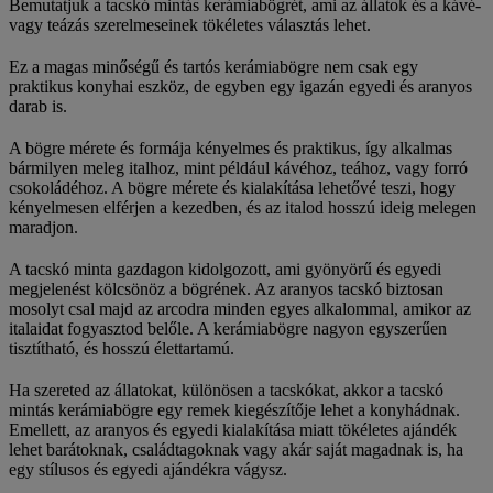
Bemutatjuk a tacskó mintás kerámiabögrét, ami az állatok és a kávé-
vagy teázás szerelmeseinek tökéletes választás lehet.
Ez a magas minőségű és tartós kerámiabögre nem csak egy
praktikus konyhai eszköz, de egyben egy igazán egyedi és aranyos
darab is.
A bögre mérete és formája kényelmes és praktikus, így alkalmas
bármilyen meleg italhoz, mint például kávéhoz, teához, vagy forró
csokoládéhoz. A bögre mérete és kialakítása lehetővé teszi, hogy
kényelmesen elférjen a kezedben, és az italod hosszú ideig melegen
maradjon.
A tacskó minta gazdagon kidolgozott, ami gyönyörű és egyedi
megjelenést kölcsönöz a bögrének. Az aranyos tacskó biztosan
mosolyt csal majd az arcodra minden egyes alkalommal, amikor az
italaidat fogyasztod belőle. A kerámiabögre nagyon egyszerűen
tisztítható, és hosszú élettartamú.
Ha szereted az állatokat, különösen a tacskókat, akkor a tacskó
mintás kerámiabögre egy remek kiegészítője lehet a konyhádnak.
Emellett, az aranyos és egyedi kialakítása miatt tökéletes ajándék
lehet barátoknak, családtagoknak vagy akár saját magadnak is, ha
egy stílusos és egyedi ajándékra vágysz.