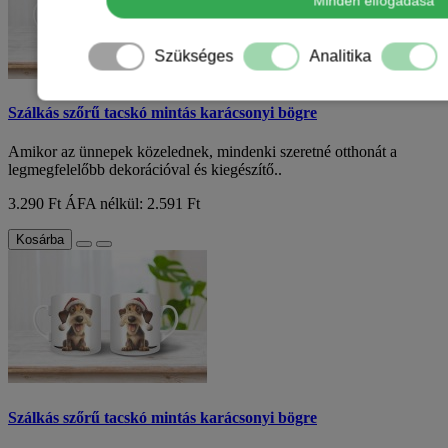
Minden elfogadása
Szükséges
Analitika
Szálkás szőrű tacskó mintás karácsonyi bögre
Amikor az ünnepek közelednek, mindenki szeretné otthonát a
legmegfelelőbb dekorációval és kiegészítő..
3.290 Ft
ÁFA nélkül: 2.591 Ft
Kosárba
Szálkás szőrű tacskó mintás karácsonyi bögre