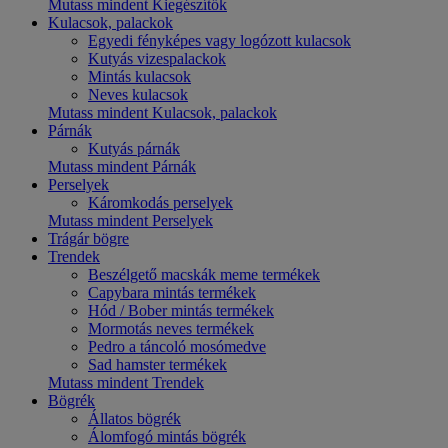
Mutass mindent Kiegészítők
Kulacsok, palackok
Egyedi fényképes vagy logózott kulacsok
Kutyás vizespalackok
Mintás kulacsok
Neves kulacsok
Mutass mindent Kulacsok, palackok
Párnák
Kutyás párnák
Mutass mindent Párnák
Perselyek
Káromkodás perselyek
Mutass mindent Perselyek
Trágár bögre
Trendek
Beszélgető macskák meme termékek
Capybara mintás termékek
Hód / Bober mintás termékek
Mormotás neves termékek
Pedro a táncoló mosómedve
Sad hamster termékek
Mutass mindent Trendek
Bögrék
Állatos bögrék
Álomfogó mintás bögrék