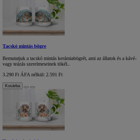
Tacskó mintás bögre
Bemutatjuk a tacskó mintás kerámiabögrét, ami az állatok és a kávé-
vagy teázás szerelmeseinek tökél..
3.290 Ft
ÁFA nélkül: 2.591 Ft
Kosárba