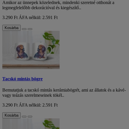
Amikor az ünnepek közelednek, mindenki szeretné otthonát a
legmegfelelőbb dekorációval és kiegészítő..
3.290 Ft
ÁFA nélkül: 2.591 Ft
Kosárba
Tacskó mintás bögre
Bemutatjuk a tacskó mintás kerámiabögrét, ami az állatok és a kávé-
vagy teázás szerelmeseinek tökél..
3.290 Ft
ÁFA nélkül: 2.591 Ft
Kosárba