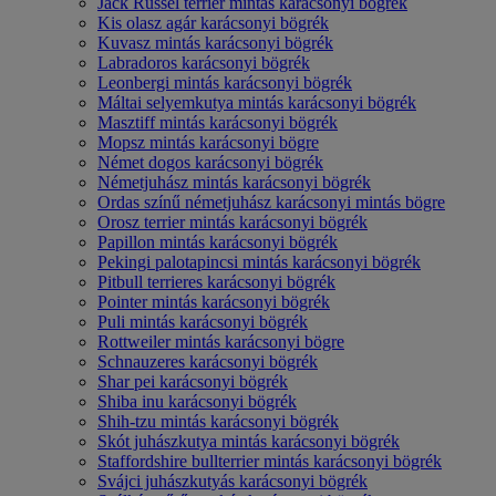
Jack Russel terrier mintás karácsonyi bögrék
Kis olasz agár karácsonyi bögrék
Kuvasz mintás karácsonyi bögrék
Labradoros karácsonyi bögrék
Leonbergi mintás karácsonyi bögrék
Máltai selyemkutya mintás karácsonyi bögrék
Masztiff mintás karácsonyi bögrék
Mopsz mintás karácsonyi bögre
Német dogos karácsonyi bögrék
Németjuhász mintás karácsonyi bögrék
Ordas színű németjuhász karácsonyi mintás bögre
Orosz terrier mintás karácsonyi bögrék
Papillon mintás karácsonyi bögrék
Pekingi palotapincsi mintás karácsonyi bögrék
Pitbull terrieres karácsonyi bögrék
Pointer mintás karácsonyi bögrék
Puli mintás karácsonyi bögrék
Rottweiler mintás karácsonyi bögre
Schnauzeres karácsonyi bögrék
Shar pei karácsonyi bögrék
Shiba inu karácsonyi bögrék
Shih-tzu mintás karácsonyi bögrék
Skót juhászkutya mintás karácsonyi bögrék
Staffordshire bullterrier mintás karácsonyi bögrék
Svájci juhászkutyás karácsonyi bögrék