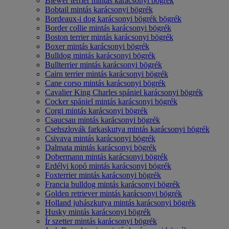
Biewer terrier mintás karácsonyi bögrék
Bobtail mintás karácsonyi bögrék
Bordeaux-i dog karácsonyi bögrék bögrék
Border collie mintás karácsonyi bögrék
Boston terrier mintás karácsonyi bögrék
Boxer mintás karácsonyi bögrék
Bulldog mintás karácsonyi bögrék
Bullterrier mintás karácsonyi bögrék
Cairn terrier mintás karácsonyi bögrék
Cane corso mintás karácsonyi bögrék
Cavalier King Charles spániel karácsonyi bögrék
Cocker spániel mintás karácsonyi bögrék
Corgi mintás karácsonyi bögrék
Csaucsau mintás karácsonyi bögrék
Csehszlovák farkaskutya mintás karácsonyi bögrék
Csivava mintás karácsonyi bögrék
Dalmata mintás karácsonyi bögrék
Dobermann mintás karácsonyi bögrék
Erdélyi kopó mintás karácsonyi bögrék
Foxterrier mintás karácsonyi bögrék
Francia bulldog mintás karácsonyi bögrék
Golden retriever mintás karácsonyi bögrék
Holland juhászkutya mintás karácsonyi bögrék
Husky mintás karácsonyi bögrék
Ír szetter mintás karácsonyi bögrék