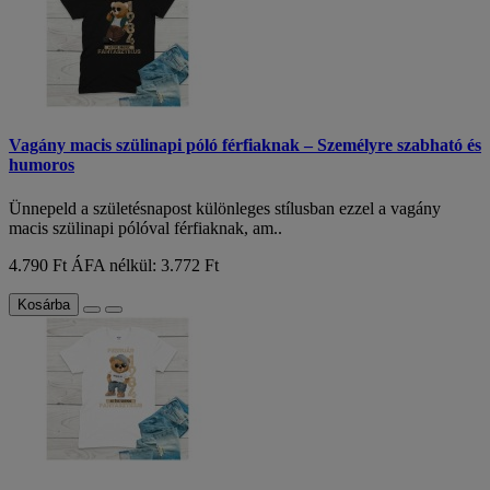
Vagány macis szülinapi póló férfiaknak – Személyre szabható és
humoros
Ünnepeld a születésnapost különleges stílusban ezzel a vagány
macis szülinapi pólóval férfiaknak, am..
4.790 Ft
ÁFA nélkül: 3.772 Ft
Kosárba