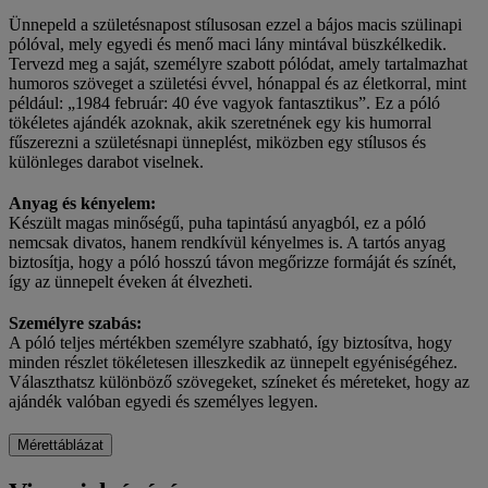
Ünnepeld a születésnapost stílusosan ezzel a bájos macis szülinapi
pólóval, mely egyedi és menő maci lány mintával büszkélkedik.
Tervezd meg a saját, személyre szabott pólódat, amely tartalmazhat
humoros szöveget a születési évvel, hónappal és az életkorral, mint
például: „1984 február: 40 éve vagyok fantasztikus”. Ez a póló
tökéletes ajándék azoknak, akik szeretnének egy kis humorral
fűszerezni a születésnapi ünneplést, miközben egy stílusos és
különleges darabot viselnek.
Anyag és kényelem:
Készült magas minőségű, puha tapintású anyagból, ez a póló
nemcsak divatos, hanem rendkívül kényelmes is. A tartós anyag
biztosítja, hogy a póló hosszú távon megőrizze formáját és színét,
így az ünnepelt éveken át élvezheti.
Személyre szabás:
A póló teljes mértékben személyre szabható, így biztosítva, hogy
minden részlet tökéletesen illeszkedik az ünnepelt egyéniségéhez.
Választhatsz különböző szövegeket, színeket és méreteket, hogy az
ajándék valóban egyedi és személyes legyen.
Mérettáblázat