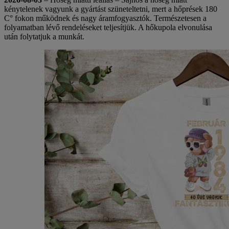
kénytelenek vagyunk a gyártást szüneteltetni, mert a hőprések 180
C° fokon működnek és nagy áramfogyasztók. Természetesen a
folyamatban lévő rendeléseket teljesítjük. A hőkupola elvonulása
után folytatjuk a munkát.