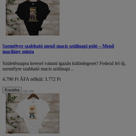
Személyre szabható menő macis szülinapi póló – Menő
macilány minta
Születésnapra keresel valami igazán különlegeset? Fedezd fel új,
személyre szabható macis szülinapi ..
4.790 Ft
ÁFA nélkül: 3.772 Ft
Kosárba