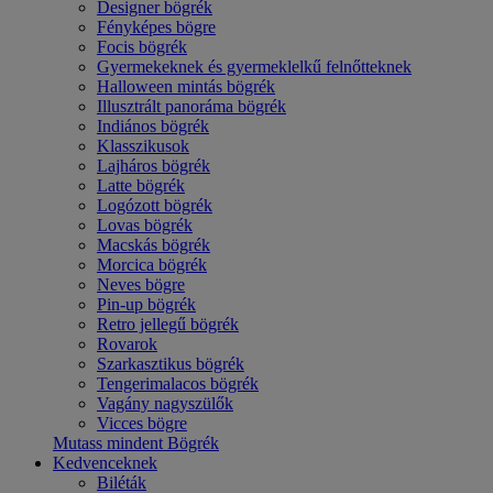
Designer bögrék
Fényképes bögre
Focis bögrék
Gyermekeknek és gyermeklelkű felnőtteknek
Halloween mintás bögrék
Illusztrált panoráma bögrék
Indiános bögrék
Klasszikusok
Lajháros bögrék
Latte bögrék
Logózott bögrék
Lovas bögrék
Macskás bögrék
Morcica bögrék
Neves bögre
Pin-up bögrék
Retro jellegű bögrék
Rovarok
Szarkasztikus bögrék
Tengerimalacos bögrék
Vagány nagyszülők
Vicces bögre
Mutass mindent Bögrék
Kedvenceknek
Biléták