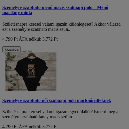
Személyre szabható menő macis szülinapi póló – Menő
macilány minta
Születésnapra keresel valami igazán különlegeset? Akkor válaszd
ezt a személyre szabható macis szüli..
4.790 Ft
ÁFA nélkül: 3.772 Ft
Kosárba
Személyre szabható női szülinapi póló márkaőrülteknek
Születésnapra keresel valami igazán egyedülállót? Ismerd meg a
személyre szabható fancy macis szülin..
4.790 Ft
ÁFA nélkül: 3.772 Ft