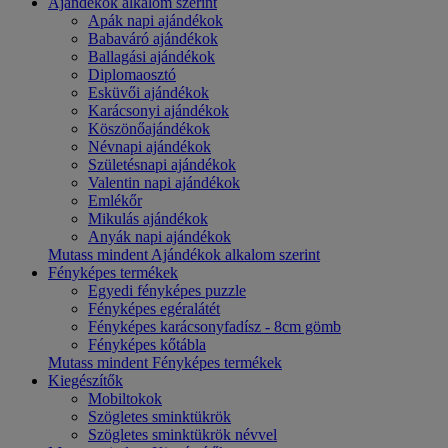
Ajándékok alkalom szerint
Apák napi ajándékok
Babaváró ajándékok
Ballagási ajándékok
Diplomaosztó
Esküvői ajándékok
Karácsonyi ajándékok
Köszönőajándékok
Névnapi ajándékok
Születésnapi ajándékok
Valentin napi ajándékok
Emlékőr
Mikulás ajándékok
Anyák napi ajándékok
Mutass mindent Ajándékok alkalom szerint
Fényképes termékek
Egyedi fényképes puzzle
Fényképes egéralátét
Fényképes karácsonyfadísz - 8cm gömb
Fényképes kőtábla
Mutass mindent Fényképes termékek
Kiegészítők
Mobiltokok
Szögletes sminktükrök
Szögletes sminktükrök névvel