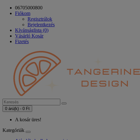
06705000800
Fiókom
Regisztrálok
Bejelentkezés
Kívánságlista (0)
Vásárló Kosár
Fizetés
0 árú(k) - 0 Ft
A kosár üres!
Kategóriák