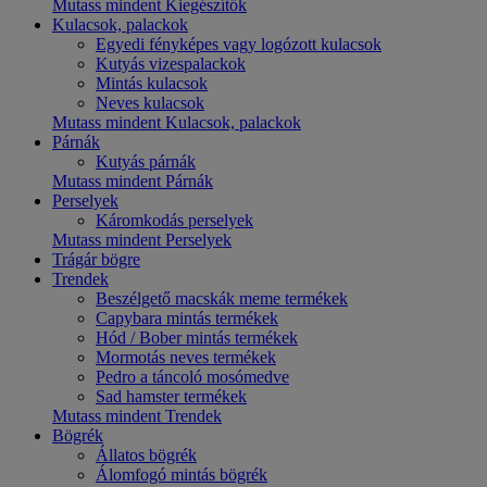
Mutass mindent Kiegészítők
Kulacsok, palackok
Egyedi fényképes vagy logózott kulacsok
Kutyás vizespalackok
Mintás kulacsok
Neves kulacsok
Mutass mindent Kulacsok, palackok
Párnák
Kutyás párnák
Mutass mindent Párnák
Perselyek
Káromkodás perselyek
Mutass mindent Perselyek
Trágár bögre
Trendek
Beszélgető macskák meme termékek
Capybara mintás termékek
Hód / Bober mintás termékek
Mormotás neves termékek
Pedro a táncoló mosómedve
Sad hamster termékek
Mutass mindent Trendek
Bögrék
Állatos bögrék
Álomfogó mintás bögrék