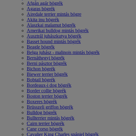
Afgán agár bögrék
Agaras bögrék
Airedale terrier mintás bögre
Akita inu bögrék
Alaszkai malamut bögrék
Amerikai bulldog mintás bögrék
Ausztrál juhászkutya bögrék
Basset hound mintás bögrék
Beagle bögrék
Belga juhász - malinois mintás bögrék
Bernáthegyi bögrék
Berni pásztor bögrék
Bichon bögrék
Biewer terrier bögrék
Bobtail bögrék
Bordeaux-i dog bögrék
Border collie bögrék
Boston terrier bögrék
Boxeres bögrék
Brüsszeli griffon bögrék
Bulldog bögrék
Bullterrier mintás bögrék
Cairn terrier bögrék
Cane corso bögrék
Cavalier King Charles spániel bögrék