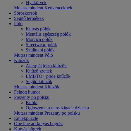
Nyakörvek
Mutass mindent Kedvenceknek
Söröskorsók
Segítő termékek
Póló
Kutyás pólók
Mentális egészség pólók
Morcica pólók
Streetwear pólók
Szülinapi pólók
Mutass mindent Póló
Kitűzők
Allergiát jelző kitűzők
Kitűző szettek
LMBTQ+ pride kitűzők
Segítő kitűzők
Mutass mindent Kitűzők
Felnőtt humor
Prezenty po polsku
Kubki
Ogłoszenie o narodzinach dziecka
Mutass mindent Prezenty po polsku
Emlékpuzzle
One line art kutyás bögrék
Kutyás bögrék