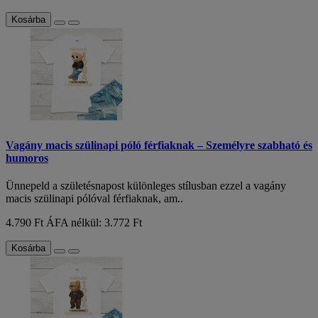
Kosárba
Vagány macis szülinapi póló férfiaknak – Személyre szabható és
humoros
Ünnepeld a születésnapost különleges stílusban ezzel a vagány
macis szülinapi pólóval férfiaknak, am..
4.790 Ft
ÁFA nélkül: 3.772 Ft
Kosárba