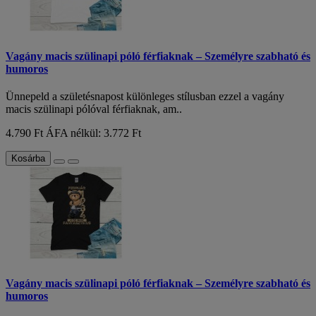
Vagány macis szülinapi póló férfiaknak – Személyre szabható és
humoros
Ünnepeld a születésnapost különleges stílusban ezzel a vagány
macis szülinapi pólóval férfiaknak, am..
4.790 Ft
ÁFA nélkül: 3.772 Ft
Kosárba
Vagány macis szülinapi póló férfiaknak – Személyre szabható és
humoros