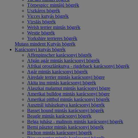
Törpespicc mintájú bögrék
Uszkáros bögrék
Vicces kutyás bögrék
Vizslás bögrék
Welsh terrier mintás bögrék
Westie bögrék
Yorkshire terrieres bögrék
Mutass mindent Kutyás bögrék
Karácsonyi kutyás bögrék
Affenpinscher karácsonyi bögrék
Afgán agár mintás karácsonyi bögrék
Afrikai oroszlánkutya - rigdeback karácsonyi bögrék
Agár mintás karácsonyi bögrék
Airedale terrier mintás karácsonyi bögre
Akita inu mintás karácsonyi bögrék
Alaszkai malamut mintás karácsonyi bögre
Amerikai bulldog mintás karácsonyi bögre
Amerikai pittbul mintás karácsonyi bögrék
Ausztrál juhászkutya karácsonyi bögrék
Basset hound mintás karácsonyi bögrék
Beagle mintás karácsonyi bögrék
Belga juhász - malinois mintás karácsonyi bögrék
Berni pásztor mintás karácsonyi bögrék
Bichon mintás karácsonyi bögrék