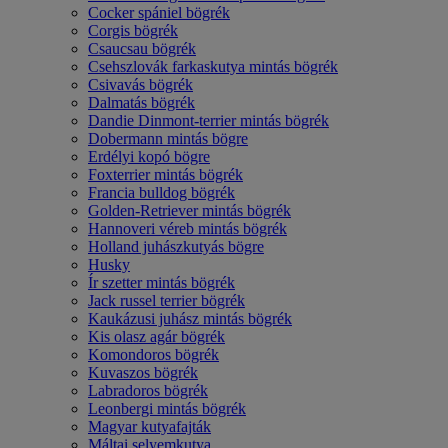
Cocker spániel bögrék
Corgis bögrék
Csaucsau bögrék
Csehszlovák farkaskutya mintás bögrék
Csivavás bögrék
Dalmatás bögrék
Dandie Dinmont-terrier mintás bögrék
Dobermann mintás bögre
Erdélyi kopó bögre
Foxterrier mintás bögrék
Francia bulldog bögrék
Golden-Retriever mintás bögrék
Hannoveri véreb mintás bögrék
Holland juhászkutyás bögre
Husky
Ír szetter mintás bögrék
Jack russel terrier bögrék
Kaukázusi juhász mintás bögrék
Kis olasz agár bögrék
Komondoros bögrék
Kuvaszos bögrék
Labradoros bögrék
Leonbergi mintás bögrék
Magyar kutyafajták
Máltai selyemkutya