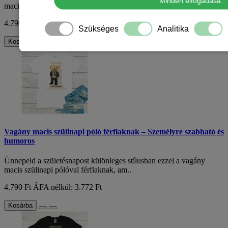
Minden elfogadása
macis szülinapi pólóval férfiaknak, am..
4.790 Ft
ÁFA nélkül: 3.772 Ft
Szükséges
Analitika
Kosárba
Vagány macis szülinapi póló férfiaknak – Személyre szabható és
humoros
Ünnepeld a születésnapost különleges stílusban ezzel a vagány
macis szülinapi pólóval férfiaknak, am..
4.790 Ft
ÁFA nélkül: 3.772 Ft
Kosárba