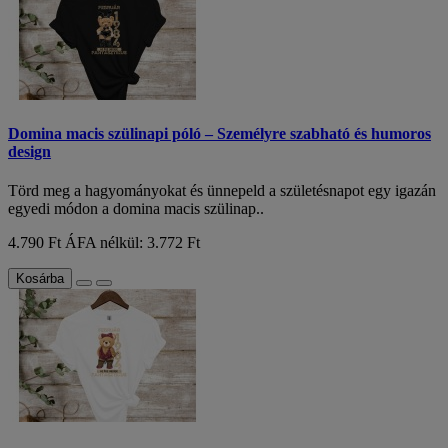
Domina macis szülinapi póló – Személyre szabható és humoros
design
Törd meg a hagyományokat és ünnepeld a születésnapot egy igazán
egyedi módon a domina macis szülinap..
4.790 Ft
ÁFA nélkül: 3.772 Ft
Kosárba