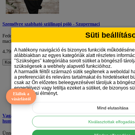
Személyre szabható szülinapi póló - Szupermaci
Süti beállítás
Fedezd fel a születésnapi pólók új generációját a személyre szabható
macis szülinapi pólónkkal! Egye..
A hatékony navigáció és bizonyos funkciók működéséne
4.790 Ft
ÁFA nélkül: 3.772 Ft
alábbiakban az egyes kategóriák alatt részletes informáci
"Szükséges" kategóriába sorolt sütiket a böngésző tárol
Kosárba
szükségesek a webhely alapvető funkcióihoz.
A harmadik féltől származó sütik segítenek a weboldal 
a preferenciáit és releváns tartalmakat és hirdetéseket b
csak az Ön előzetes beleegyezésével tároljuk a böngész
engedélyezi vagy letiltja ezeket a sütiket, de bizonyos süt
böngészési élményt.
Elállok a
vásárlástól
Mind elutasítása
Vagány macis szülinapi póló férfiaknak – Személyre szabható és
humoros
Kiválasztottak elfogadá
Ünnepeld a születésnapost különleges stílusban ezzel a vagány