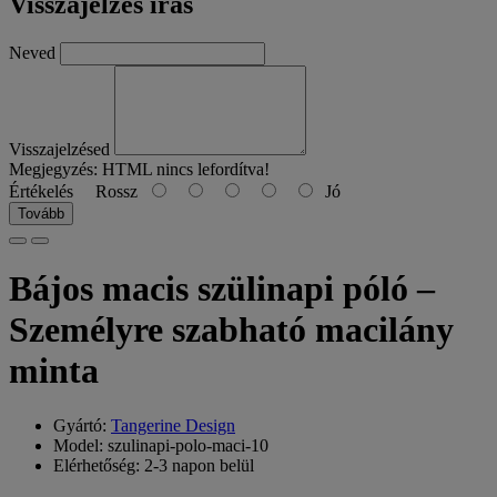
Visszajelzés írás
Neved
Visszajelzésed
Megjegyzés:
HTML nincs lefordítva!
Értékelés
Rossz
Jó
Tovább
Bájos macis szülinapi póló –
Személyre szabható macilány
minta
Gyártó:
Tangerine Design
Model: szulinapi-polo-maci-10
Elérhetőség: 2-3 napon belül