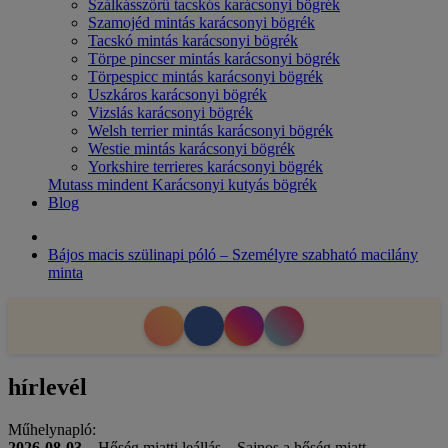
Szálkásszőrű tacskós karácsonyi bögrék
Szamojéd mintás karácsonyi bögrék
Tacskó mintás karácsonyi bögrék
Törpe pincser mintás karácsonyi bögrék
Törpespicc mintás karácsonyi bögrék
Uszkáros karácsonyi bögrék
Vizslás karácsonyi bögrék
Welsh terrier mintás karácsonyi bögrék
Westie mintás karácsonyi bögrék
Yorkshire terrieres karácsonyi bögrék
Mutass mindent Karácsonyi kutyás bögrék
Blog
Bájos macis szülinapi póló – Személyre szabható macilány
minta
hírlevél
Műhelynapló:
2026-08-03
– Hőség miatti leállás – Sajnos a hőség miatt