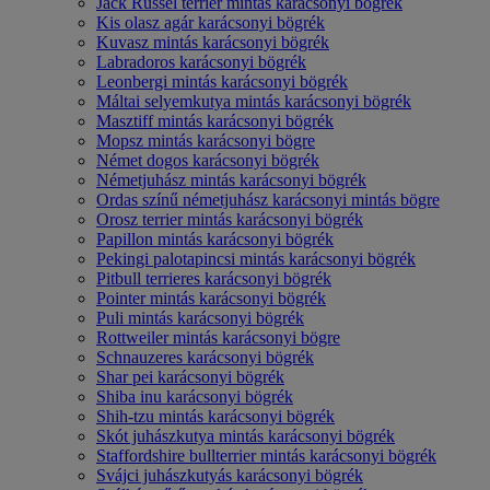
Jack Russel terrier mintás karácsonyi bögrék
Kis olasz agár karácsonyi bögrék
Kuvasz mintás karácsonyi bögrék
Labradoros karácsonyi bögrék
Leonbergi mintás karácsonyi bögrék
Máltai selyemkutya mintás karácsonyi bögrék
Masztiff mintás karácsonyi bögrék
Mopsz mintás karácsonyi bögre
Német dogos karácsonyi bögrék
Németjuhász mintás karácsonyi bögrék
Ordas színű németjuhász karácsonyi mintás bögre
Orosz terrier mintás karácsonyi bögrék
Papillon mintás karácsonyi bögrék
Pekingi palotapincsi mintás karácsonyi bögrék
Pitbull terrieres karácsonyi bögrék
Pointer mintás karácsonyi bögrék
Puli mintás karácsonyi bögrék
Rottweiler mintás karácsonyi bögre
Schnauzeres karácsonyi bögrék
Shar pei karácsonyi bögrék
Shiba inu karácsonyi bögrék
Shih-tzu mintás karácsonyi bögrék
Skót juhászkutya mintás karácsonyi bögrék
Staffordshire bullterrier mintás karácsonyi bögrék
Svájci juhászkutyás karácsonyi bögrék