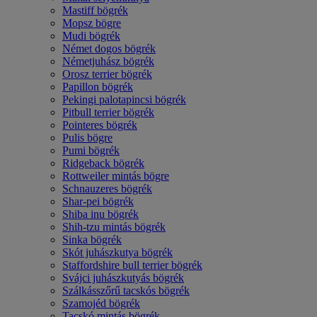
Mastiff bögrék
Mopsz bögre
Mudi bögrék
Német dogos bögrék
Németjuhász bögrék
Orosz terrier bögrék
Papillon bögrék
Pekingi palotapincsi bögrék
Pitbull terrier bögrék
Pointeres bögrék
Pulis bögre
Pumi bögrék
Ridgeback bögrék
Rottweiler mintás bögre
Schnauzeres bögrék
Shar-pei bögrék
Shiba inu bögrék
Shih-tzu mintás bögrék
Sinka bögrék
Skót juhászkutya bögrék
Staffordshire bull terrier bögrék
Svájci juhászkutyás bögrék
Szálkásszőrű tacskós bögrék
Szamojéd bögrék
Tacskó mintás bögrék